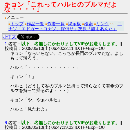
キョン「これってハルヒのブルマだよ
な・・・・」
メニュー
●
トップ
作品一覧
作者一覧
掲示板
検索
リンク
コ
■
■
■
■
■
■
SS：
ナソ「エドガー・コナソ、探偵サ」灰原「誰よあんた」
大
小
中
1
名前：
以下、名無しにかわりましてVIPがお送りします。
[]
投稿日：2008/05/10(土) 06:40:32.11 ID:TF+ExpHO0
キョン「ならいらない、こっちが長門のブルマだな。よし
もって帰ろう」
ハルヒ「・・・・・・・・・・・」
キョン「！」
ハルヒ（どうして私のブルマは持って帰らなくて有希のブ
ルマを持って帰るのよ・・・）
キョン「や、やぁハルヒ」
ハルヒ「見たわよ」
9
名前：
以下、名無しにかわりましてVIPがお送りします。
[]
投稿日：2008/05/10(土) 06:47:19.03 ID:TF+ExpHO0