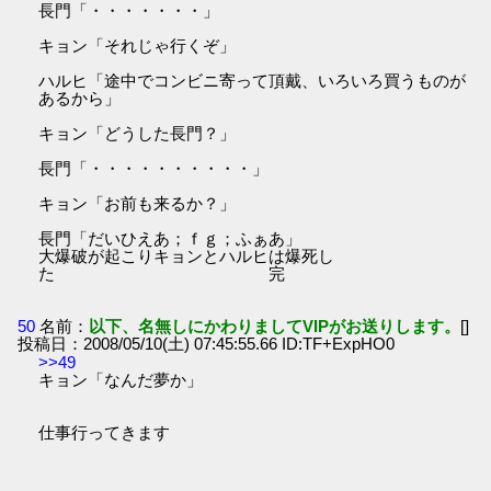
長門「・・・・・・・」
キョン「それじゃ行くぞ」
ハルヒ「途中でコンビニ寄って頂戴、いろいろ買うものが
あるから」
キョン「どうした長門？」
長門「・・・・・・・・・・」
キョン「お前も来るか？」
長門「だいひえあ；ｆｇ；ふぁあ」
大爆破が起こりキョンとハルヒは爆死し
た 完
50
名前：
以下、名無しにかわりましてVIPがお送りします。
[]
投稿日：2008/05/10(土) 07:45:55.66 ID:TF+ExpHO0
>>49
キョン「なんだ夢か」
仕事行ってきます