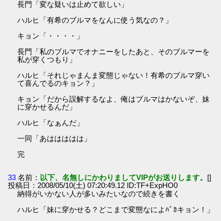
長門「変な疑いは止めて欲しい」
ハルヒ「有希のブルマをなんに使う気なの？」
キョン「・・・・」
長門「私のブルマでオナニーをしたあと、そのブルマーを
私が穿くつもり」
ハルヒ「それじゃまんま変態じゃない！有希のブルマ穿い
て喜んでるのキョン？」
キョン「だから誤解するなよ、俺はブルマはかないぞ、妹
に穿かせるんだ」
ハルヒ「なぁんだ」
一同「あははははは」
完
33
名前：
以下、名無しにかわりましてVIPがお送りします。
[]
投稿日：2008/05/10(土) 07:20:49.12 ID:TF+ExpHO0
納得がいかない人が多いみたいなので続きを書く
ハルヒ「妹に穿かせる？どこまで変態なによﾊﾞｶキョン！」