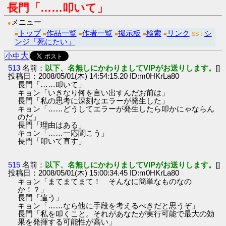
長門「……叩いて」
メニュー
●
トップ
作品一覧
作者一覧
掲示板
検索
リンク
シ
■
■
■
■
■
■
SS：
ンジ「死にたい」
大
小
中
513
名前：
以下、名無しにかわりましてVIPがお送りします。
[]
投稿日：2008/05/01(木) 14:54:15.20 ID:m0HKrLa80
長門「……叩いて」
キョン「いきなり何を言い出すんだお前は」
長門「私の思考に深刻なエラーが発生した」
キョン「……どうしてエラーが発生したら叩かにゃならん
のだ」
長門「理由はある」
キョン「……一応聞こう」
長門「叩いて直す」
515
名前：
以下、名無しにかわりましてVIPがお送りします。
[]
投稿日：2008/05/01(木) 15:00:34.45 ID:m0HKrLa80
キョン「まてまてまて！ そんなに簡単なものなの
か！？」
長門「違う」
キョン「……なら他に手段を考えるべきだと思うぞ」
長門「私を叩くこと。それがあなたが実行可能で最大の効
果を発揮する可能性が高い」