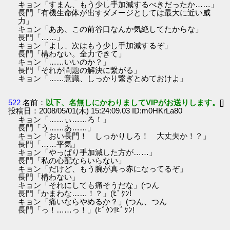
キョン「すまん、もう少し手加減するべきだったか……」
長門「有機生命体が出すダメージとしては最大に近い威
力」
キョン「ああ、この前谷口なんか気絶してたからな」
長門「……」
キョン「よし、次はもう少し手加減するぞ」
長門「構わない。全力できて」
キョン「……いいのか？」
長門「それが問題の解決に繋がる」
キョン「……意識、しっかり繋ぎとめておけよ」
522
名前：
以下、名無しにかわりましてVIPがお送りします。
[]
投稿日：2008/05/01(木) 15:24:09.03 ID:m0HKrLa80
キョン「……ぃ……ろ！」
長門「う……あ……」
キョン「おい長門！ しっかりしろ！ 大丈夫か！？」
長門「……平気」
キョン「やっぱり手加減した方が……」
長門「私の心配ならいらない」
キョン「だけど、もう腕が真っ赤になってるぞ」
長門「構わない」
キョン「それにしても痛そうだな」(つん
長門「かまわな……！？」(ﾋﾞｸﾝ!
キョン「痛いならやめるか？」(つん、つん
長門「っ！……っ！」(ﾋﾞｸﾝ!ﾋﾞｸﾝ!