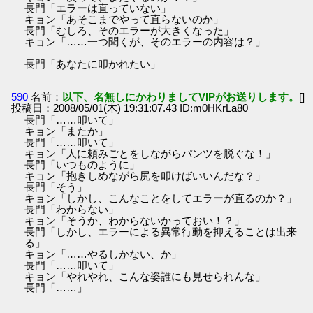
長門「エラーは直っていない」
キョン「あそこまでやって直らないのか」
長門「むしろ、そのエラーが大きくなった」
キョン「……一つ聞くが、そのエラーの内容は？」
長門「あなたに叩かれたい」
590
名前：
以下、名無しにかわりましてVIPがお送りします。
[]
投稿日：2008/05/01(木) 19:31:07.43 ID:m0HKrLa80
長門「……叩いて」
キョン「またか」
長門「……叩いて」
キョン「人に頼みごとをしながらパンツを脱ぐな！」
長門「いつものように」
キョン「抱きしめながら尻を叩けばいいんだな？」
長門「そう」
キョン「しかし、こんなことをしてエラーが直るのか？」
長門「わからない」
キョン「そうか、わからないかっておい！？」
長門「しかし、エラーによる異常行動を抑えることは出来
る」
キョン「……やるしかない、か」
長門「……叩いて」
キョン「やれやれ、こんな姿誰にも見せられんな」
長門「……」