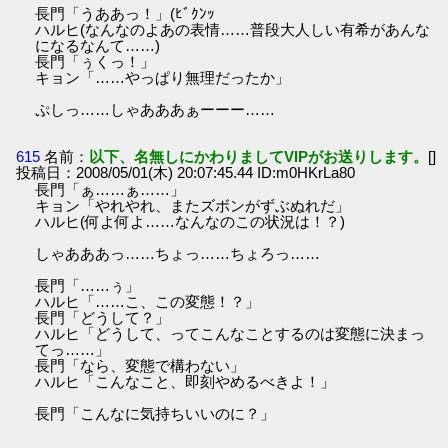
長門「うああっ！」(ﾋﾞｸﾝｯ
ハルヒ(なんなのよあの表情……普段大人しい有希があんな
になるなんて……)
長門「ぅくっ！」
キョン「……やっぱり無理だったか」
ぷしっ……しゃあああぁーーー……
615
名前：
以下、名無しにかわりましてVIPがお送りします。
[]
投稿日：2008/05/01(木) 20:07:45.44 ID:m0HKrLa80
長門「ぁ……ぁ……」
キョン「やれやれ、またズボンがずぶぬれだ」
ハルヒ(何よ何よ……なんなのこの状況は！？)
しゃあああっ……ちょっ……ちょろっ……
長門「……ぅ」
ハルヒ「……こ、この変態！？」
長門「どうして？」
ハルヒ「どうして、ってこんなことするのは変態に決まっ
てっ……」
長門「なら、変態で構わない」
ハルヒ「こんなこと、即刻やめるべきよ！」
長門「こんなに気持ちいいのに？」