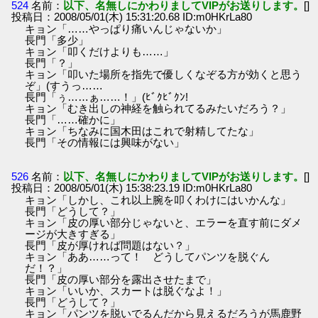
524
名前：
以下、名無しにかわりましてVIPがお送りします。
[]
投稿日：2008/05/01(木) 15:31:20.68 ID:m0HKrLa80
キョン「……やっぱり痛いんじゃないか」
長門「多少」
キョン「叩くだけよりも……」
長門「？」
キョン「叩いた場所を指先で優しくなぞる方が効くと思う
ぞ」(すうっ……
長門「ぅ……ぁ……！」(ﾋﾞｸﾋﾞｸﾝ!
キョン「むき出しの神経を触られてるみたいだろう？」
長門「……確かに」
キョン「ちなみに国木田はこれで射精してたな」
長門「その情報には興味がない」
526
名前：
以下、名無しにかわりましてVIPがお送りします。
[]
投稿日：2008/05/01(木) 15:38:23.19 ID:m0HKrLa80
キョン「しかし、これ以上腕を叩くわけにはいかんな」
長門「どうして？」
キョン「皮の厚い部分じゃないと、エラーを直す前にダメ
ージが大きすぎる」
長門「皮が厚ければ問題はない？」
キョン「ああ……って！ どうしてパンツを脱ぐん
だ！？」
長門「皮の厚い部分を露出させたまで」
キョン「いいか、スカートは脱ぐなよ！」
長門「どうして？」
キョン「パンツを脱いでるんだから見えるだろうが馬鹿野