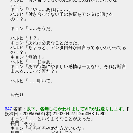
い！」
キョン「いや……あれは……」
ハルヒ「付き合ってない子のお尻をアンタは叩ける
の！？」
キョン「……そうだ」
ハルヒ「！？」
キョン「あれは必要なことだった」
ハルヒ「ちょっと、アンタ自分が何言ってるかわかってる
の！？」
キョン「無論！」
ハルヒ「……じゃあ」
キョン「あの行為にやましい感情は一切ない、それは断言
出来る……って何だ？」
ハルヒ「……叩いて」
おわり
647
名前：
以下、名無しにかわりましてVIPがお送りします。
[]
投稿日：2008/05/01(木) 21:03:04.27 ID:m0HKrLa80
キョン「……というようなことがあった」
長門「そう」
キョン「そろそろやめた方がいいな」
長門「………………どうして？」