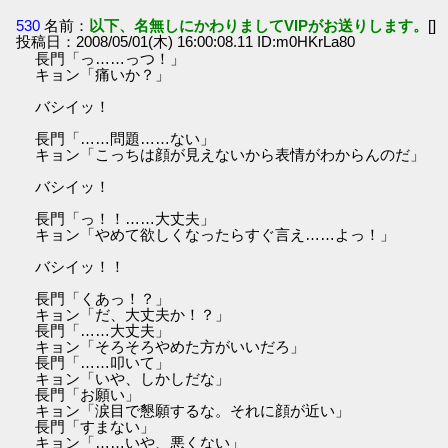
530
名前：
以下、名無しにかわりましてVIPがお送りします。
[]
投稿日：2008/05/01(木) 16:00:08.11 ID:m0HKrLa80
長門「っ……っつ！」
キョン「痛いか？」
バシイッ！
長門「……問題……ない」
キョン「こっちは顔が見えないから表情がわからんのだ」
バシイッ！
長門「っ！！……大丈夫」
キョン「やめて欲しくなったらすぐ言え……よっ！」
バシイッ！！
長門「くあっ！？」
キョン「だ、大丈夫か！？」
長門「……大丈夫」
キョン「そろそろやめた方がいいだろ」
長門「……叩いて」
キョン「いや、しかしだな」
長門「お願い」
キョン「涙目で懇願するな。それに顔が近い」
長門「すまない」
キョン「……いや、悪くない」