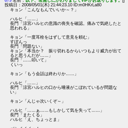
679
名前：
以下、名無しにかわりましてVIPがお送りします。
[]
投稿日：2008/05/01(木) 21:44:23.10 ID:m0HKrLa80
キョン「こんなもんでいいか～？」
ハルヒ「……」
長門「涼宮ハルヒの意識の喪失を確認。痛みで気絶したと
思われる」
キョン「一度耳栓をはずして意見を頼む」
すぽんっ
長門「問題ない」
キョン「本当か？ 振り切れるからいつもより威力が出て
ると思うんだが……」
長門「……叩いて」
くいっ
キョン「もう会話は終わりか……」
ハルヒ「……」
長門「涼宮ハルヒの口から唾液がこぼれているが問題な
い」
キョン「んじゃ次いくぞ～」
ハルヒ「……ぁ……もしかして気を失って……」
長門「またくる」
ハルヒ「え、ちょっとま」