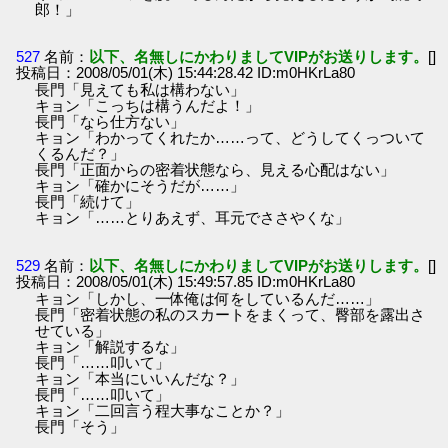
郎！」
527
名前：
以下、名無しにかわりましてVIPがお送りします。
[]
投稿日：2008/05/01(木) 15:44:28.42 ID:m0HKrLa80
長門「見えても私は構わない」
キョン「こっちは構うんだよ！」
長門「なら仕方ない」
キョン「わかってくれたか……って、どうしてくっついて
くるんだ？」
長門「正面からの密着状態なら、見える心配はない」
キョン「確かにそうだが……」
長門「続けて」
キョン「……とりあえず、耳元でささやくな」
529
名前：
以下、名無しにかわりましてVIPがお送りします。
[]
投稿日：2008/05/01(木) 15:49:57.85 ID:m0HKrLa80
キョン「しかし、一体俺は何をしているんだ……」
長門「密着状態の私のスカートをまくって、臀部を露出さ
せている」
キョン「解説するな」
長門「……叩いて」
キョン「本当にいいんだな？」
長門「……叩いて」
キョン「二回言う程大事なことか？」
長門「そう」