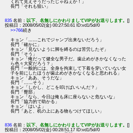
くれて見えそうだったじゃねぇか！」
長門「それも狙い」
835
名前：
以下、名無しにかわりましてVIPがお送りします。
[]
投稿日：2008/05/02(金) 00:27:50.61 ID:vd1/5d//0
>>766
続き
キョン「……これでジャンプ出来ないだろう」
長門「確かに」
キョン「見ないように脚を縛るのは苦労したぞ」
長門「そう」
キョン「俺だって健全な男子だ。歯止めがきかなくなった
ら色々大変だろう？」
長門「一般的には、全身を拘束して下着を穿いていない女
子を前にしたほうが歯止めがきかなくなると思われる」
キョン「ああ、そうだな」
長門「……そう」
キョン「しかし、どこを叩けばいいんだ？」
長門「臀部」
キョン「なら、今日は俺も床に座らないと危ないな」
長門「協力的で助かる」
キョン「はいよ」
長門「あと、机の上にある物もつけてほしい」
836
名前：
以下、名無しにかわりましてVIPがお送りします。
[]
投稿日：2008/05/02(金) 00:28:51.17 ID:vd1/5d//0