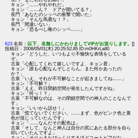
キョン「……やれやれだ」
キョン「……ん？ ドアが開いてる？」
長門「あなたのシッペの衝撃で開いた」
キョン「そんな馬鹿な！？」
長門「間違いない」
キョン「恐るべし俺のシッペ……」
623
名前：
以下、名無しにかわりましてVIPがお送りします。
[]
投稿日：2008/05/01(木) 20:25:52.85 ID:m0HKrLa80
キョン「どうした、いつもより不愉快な表情をしている
ぞ」
古泉「心配してくれて嬉しいですよ、キョン君」
キョン「誰も心配なんぞしとらん。また何かあったの
か？」
古泉「いえ、それが不可解なことが起きましてね……」
キョン「不可解？」
古泉「ええ、昨日閉鎖空間が発生したんですがね」
キョン「何っ！？」
古泉「不可解なのは、その閉鎖空間での神人のことなんで
す」
キョン「いいから話せ！」
古泉「慌てないでください。……まず、色がピンク色と黄
色が混じっていたんです」
キョン「……なんだその配色は」
古泉「そして、なんと神人は自分の尻にあたる部分を自ら
叩いていたんですよ」
キョン「そりゃまたびっくりするほどユートピアだな」