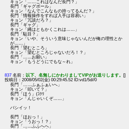
キョン「……これはなんだ長門？」
長門「ギャグボール」
キョン「なんでこんなもの持ってるんだ？」
長門「情報操作をすれば入手は容易い」
キョン「冗談だろ？」
長門「ギャグ」
キョン「縄はともかくこれは……」
長門「駄目？」
キョン「いや、そういう意味じゃないんだが俺の理性とか
が……」
長門「望むところ」
キョン「望むところじゃないだろ！？」
長門「……お願い」
キョン「もうどうにでもな～れ」
837
名前：
以下、名無しにかわりましてVIPがお送りします。
[]
投稿日：2008/05/02(金) 00:29:45.52 ID:vd1/5d//0
長門「……ふぁふぁいへ」
キョン「叩いて？」
長門「ほう」(ｺｸﾘ
キョン「んじゃいくぞ……」
バシイッ！
長門「ほおっ！」
キョン「うおっ！？」
長門「……ふふへへ」