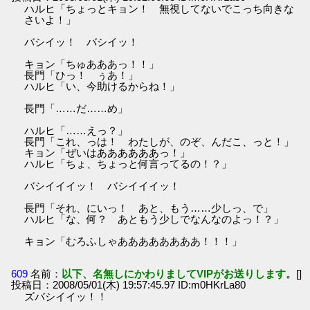
ハルヒ「ちょっとキョン！ 無視してないでこっち向きな
さいよ！」
バシイッ！ バシイッ！
キョン「ちゅあああっ！！」
長門「ひっ！ ぅあ！」
ハルヒ「い、今助けるからね！」
長門「……だ……め」
ハルヒ「……えっ？」
長門「これ、っは！ わたしが、のぞ、んだこ、っと！」
キョン「ぜいはああああああっ！」
ハルヒ「ちょ、ちょっと何言ってるの！？」
バシイイイッ！ バシイイイッ！
長門「それ、にいっ！ あと、もう……少しっ、で」
ハルヒ「な、何？ あともう少しでなんなのよっ！？」
キョン「むろふしゃああああああああ！！！」
609
名前：
以下、名無しにかわりましてVIPがお送りします。
[]
投稿日：2008/05/01(木) 19:57:45.97 ID:m0HKrLa80
ズバシイイッ！！