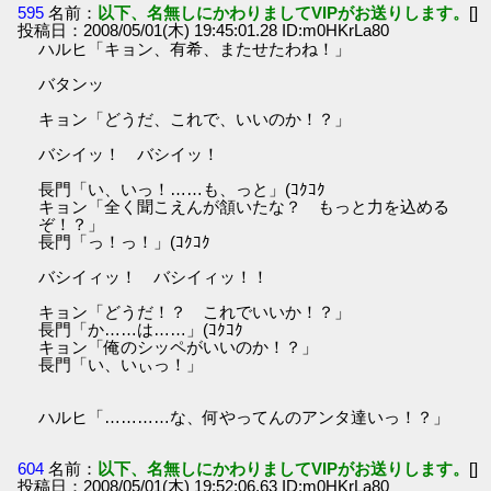
595
名前：
以下、名無しにかわりましてVIPがお送りします。
[]
投稿日：2008/05/01(木) 19:45:01.28 ID:m0HKrLa80
ハルヒ「キョン、有希、またせたわね！」
バタンッ
キョン「どうだ、これで、いいのか！？」
バシイッ！ バシイッ！
長門「い、いっ！……も、っと」(ｺｸｺｸ
キョン「全く聞こえんが頷いたな？ もっと力を込める
ぞ！？」
長門「っ！っ！」(ｺｸｺｸ
バシイィッ！ バシイィッ！！
キョン「どうだ！？ これでいいか！？」
長門「か……は……」(ｺｸｺｸ
キョン「俺のシッペがいいのか！？」
長門「い、いぃっ！」
ハルヒ「…………な、何やってんのアンタ達いっ！？」
604
名前：
以下、名無しにかわりましてVIPがお送りします。
[]
投稿日：2008/05/01(木) 19:52:06.63 ID:m0HKrLa80