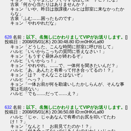
古泉「何か心当たりはありませんか？」
キョン「いや、昨日は放課後ハルヒは部室に来なかったか
らな」
古泉「ふむ……困ったものです」
キョン「やれやれだな」
628
名前：
以下、名無しにかわりましてVIPがお送りします。
[]
投稿日：2008/05/01(木) 20:30:48.80 ID:m0HKrLa80
キョン「どうした、こんな時間に部室に呼び出して」
ハルヒ「いいからこっちの質問に答えなさい！」
キョン「もうすぐ昼休みが終わるぞ」
ハルヒ「いいからっ！」
キョン「やれやれ。……で、一体何を聞きたいんだ？」
ハルヒ「あ、あんたと有希って付き合ってるの！？」
キョン「は？ そんなことはないぞ」
ハルヒ「へっ？」
キョン「一体お前が何を勘違いしたかしらんが、そんな事
実は毛頭ない」
ハルヒ「でも……だって……え？」
632
名前：
以下、名無しにかわりましてVIPがお送りします。
[]
投稿日：2008/05/01(木) 20:36:50.88 ID:m0HKrLa80
ハルヒ「じゃ、じゃあなんで有希のお尻を叩いてたわ
け！？」
キョン「なんと！ お前見てたのか！？」
ハルヒ「付き合ってないのにあんなのおかしいじゃな