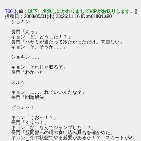
766
名前：
以下、名無しにかわりましてVIPがお送りします。
[]
投稿日：2008/05/01(木) 23:26:11.16 ID:m0HKrLa80
ショキン……
長門「んっ」
キョン「ど、どうした！？」
長門「ハサミが当たって冷たかっただけ。問題ない」
キョン「そ、そうか……」
ショキン……
キョン「それじゃ取るぞ」
長門「わかった」
スルッ
キョン「……これでいいんだな？」
長門「問題解決」
ピョンッ！
キョン「うおっ！？」
長門「くふっ！」
キョン「な、なんでジャンプした！？」
長門「股間部への縄の食い込み具合を確かめた」
キョン「今の状態でやる必要があるか！？ スカートがめ