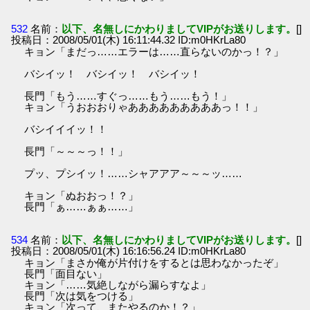
532
名前：
以下、名無しにかわりましてVIPがお送りします。
[]
投稿日：2008/05/01(木) 16:11:44.32 ID:m0HKrLa80
キョン「まだっ……エラーは……直らないのかっ！？」
バシイッ！ バシイッ！ バシイッ！
長門「もう……すぐっ……もう……もう！」
キョン「うおおおりゃあああああああああっ！！」
バシイイイッ！！
長門「～～～っ！！」
プッ、プシイッ！……シャアアア～～～ッ……
キョン「ぬおおっ！？」
長門「ぁ……ぁぁ……」
534
名前：
以下、名無しにかわりましてVIPがお送りします。
[]
投稿日：2008/05/01(木) 16:16:56.24 ID:m0HKrLa80
キョン「まさか俺が片付けをするとは思わなかったぞ」
長門「面目ない」
キョン「……気絶しながら漏らすなよ」
長門「次は気をつける」
キョン「次って、またやるのか！？」