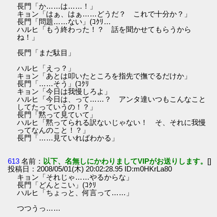
長門「か……は……！」
キョン「はぁ、はぁ……どうだ？ これで十分か？」
長門「問題……ない」(ｺｸﾘ…
ハルヒ「もう終わった！？ 話を聞かせてもらうから
ね！」
長門「まだ駄目」
ハルヒ「えっ？」
キョン「あとは叩いたところを指先で撫でるだけか」
長門「……そう」(ｺｸﾘ
キョン「今日は我慢しろよ」
ハルヒ「今日は、って……？ アンタ達いつもこんなこと
してたっていうの！？」
長門「黙って見ていて」
ハルヒ「黙ってられる訳ないじゃない！ そ、それに我慢
ってなんのこと！？」
長門「……見ていればわかる」
613
名前：
以下、名無しにかわりましてVIPがお送りします。
[]
投稿日：2008/05/01(木) 20:02:28.95 ID:m0HKrLa80
キョン「それじゃ……やるからな」
長門「どんとこい」(ｺｸﾘ
ハルヒ「ちょっと、何言って……」
つつうっ……