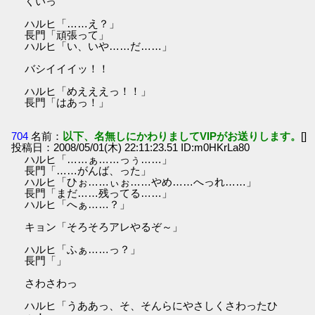
くいっ
ハルヒ「……え？」
長門「頑張って」
ハルヒ「い、いや……だ……」
バシイイイッ！！
ハルヒ「めえええっ！！」
長門「はあっ！」
704
名前：
以下、名無しにかわりましてVIPがお送りします。
[]
投稿日：2008/05/01(木) 22:11:23.51 ID:m0HKrLa80
ハルヒ「……ぁ……っぅ……」
長門「……がんば、った」
ハルヒ「ひぉ……ぃぉ……やめ……へっれ……」
長門「まだ……残ってる……」
ハルヒ「へぁ……？」
キョン「そろそろアレやるぞ～」
ハルヒ「ふぁ……っ？」
長門「」
さわさわっ
ハルヒ「うああっ、そ、そんらにやさしくさわったひ