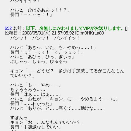
バシイイイッ！
ハルヒ「ひはあああっ！！？」
長門「～～～っ！！」
692
名前：
以下、名無しにかわりましてVIPがお送りします。
[]
投稿日：2008/05/01(木) 21:57:05.92 ID:m0HKrLa80
バシッ！ バシッ！ バシイイッ！
ハルヒ「あぎっ、いた、も、やめっ……！」
長門「っ！ っぅ！ ぅ、っっっ！」
ハルヒ「あひっ、ひっ、ぎぃっ」
ぷしゃっ、しゃっ、ぴゅるっ
キョン「……どうだ？ 多少は手加減してるがこんなもん
でいいか？」
ハルヒ「も……やめ……」
ちょろろろろ……
長門「はぁ……はぁ……」
ハルヒ「おねが……キョン、に……やめるよう……に」
長門「……わかった」
ハルヒ「ありが、と……痛くて……動けな……」
すぽんっ
キョン「お、こんなもんでいいか？」
長門「手加減なしでいい」