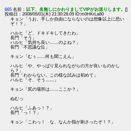
665
名前：
以下、名無しにかわりましてVIPがお送りします。
[]
投稿日：2008/05/01(木) 21:30:28.09 ID:m0HKrLa80
キョン「うお、手しか自由にならないのは想像以上に恐い
ぞ！？」
ハルヒ「ど、ドキドキしてきたわ」
長門「そう」
ハルヒ「気持ち良い……のよね？」
長門「不思議な位」
キョン「むぅ……何も聞こえん」
ハルヒ「や、やっぱり見られながらの方が良いものかし
ら？」
長門「わからない。この様な試みは初めて」
ハルヒ「そ、そう……」
キョン「尻の場所は……ここか？」
ぬむっ
ハルヒ「ふあっ！？」
長門「っ！？」
キョン「こわっ！ な、なんか指が刺さったぞ！？」