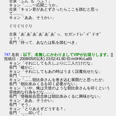
古泉「ふんﾞもﾞっふ！」
キョン「……一応聞こうか」
古泉「キョン君があとずさったらここを踏むと思っ
て……」
キョン「ああ、そうかい」
ぐりぐりぐり
古泉「あﾞあﾞあﾞあﾞあﾞあﾞっ、セガンドレﾞイﾞドオﾞ
ッ！！」
長門「待って、あなたは私を踏むべき」
747
名前：
以下、名無しにかわりましてVIPがお送りします。
[]
投稿日：2008/05/01(木) 23:02:41.80 ID:m0HKrLa80
キョン「それにしても久しぶりに二人だけだな」
長門「確かに」
キョン「それにしてもあの時はうまく誤魔化せたな」
長門「……」
キョン「……朝比奈さんを巻き込む展開だと思ったが」
長門「朝比奈みくるを叩く必要がない」
キョン「いや、俺は天使のような朝比奈さんを叩くという
背徳的な行為をだな……」
長門「情報統合思念体は朝比奈みくるに興味がない」
キョン「ああ、そうかい」
長門「そう」
キョン「とりあえずどうする？」
長門「……叩いて」