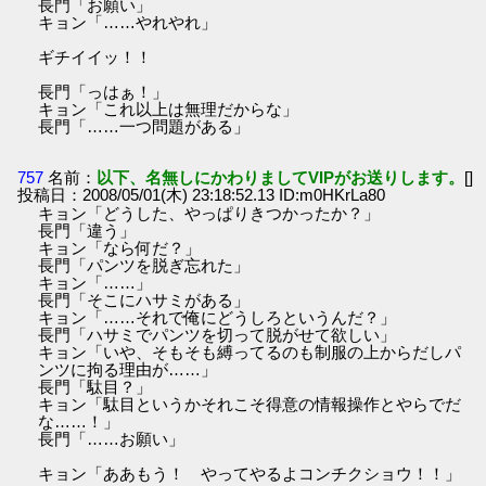
長門「お願い」
キョン「……やれやれ」
ギチイイッ！！
長門「っはぁ！」
キョン「これ以上は無理だからな」
長門「……一つ問題がある」
757
名前：
以下、名無しにかわりましてVIPがお送りします。
[]
投稿日：2008/05/01(木) 23:18:52.13 ID:m0HKrLa80
キョン「どうした、やっぱりきつかったか？」
長門「違う」
キョン「なら何だ？」
長門「パンツを脱ぎ忘れた」
キョン「……」
長門「そこにハサミがある」
キョン「……それで俺にどうしろというんだ？」
長門「ハサミでパンツを切って脱がせて欲しい」
キョン「いや、そもそも縛ってるのも制服の上からだしパ
ンツに拘る理由が……」
長門「駄目？」
キョン「駄目というかそれこそ得意の情報操作とやらでだ
な……！」
長門「……お願い」
キョン「ああもう！ やってやるよコンチクショウ！！」