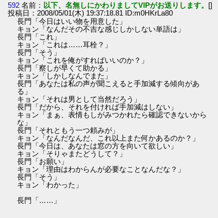
592
名前：
以下、名無しにかわりましてVIPがお送りします。
[]
投稿日：2008/05/01(木) 19:37:18.81 ID:m0HKrLa80
長門「今日はいい物を用意した」
キョン「なんだその不吉な感じしかしない単語は」
長門「これ」
キョン「これは……耳栓？」
長門「そう」
キョン「これを俺がすればいいのか？」
長門「察しが早くて助かる」
キョン「しかしなんでまた」
長門「あなたは私の声が聞こえると手加減する傾向があ
る」
キョン「それは男として当然だろう」
長門「だから、それを付ければ手加減はしない」
キョン「まぁ、表情もしがみつかれたら確認できないから
な」
長門「それともう一つ頼みが」
キョン「なんだなんだ、これ以上また何かあるのか？」
長門「今日は、あなたは窓の方を向いて欲しい」
キョン「そりゃまたどうして？」
長門「お願い」
キョン「理由はわからんが必要なことなんだな？」
長門「そう」
キョン「わかった」
長門「……」