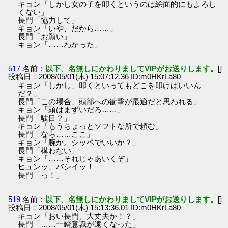
キョン「しかし女の子を叩くというのは絵面的にもよろし
くない」
長門「協力して」
キョン「いや、だから……」
長門「お願い」
キョン「……わかった」
517
名前：
以下、名無しにかわりましてVIPがお送りします。
[]
投稿日：2008/05/01(木) 15:07:12.36 ID:m0HKrLa80
キョン「しかし、叩くといってもどこを叩けばいいん
だ？」
長門「この場合、頭部への衝撃が最適だと思われる」
キョン「頭はまずいだろ……」
長門「駄目？」
キョン「もうちょっとソフトな所で頼む」
長門「なら……ここ」
キョン「腕か。シッペでいいか？」
長門「構わない」
キョン「……それじゃあいくぞ」
ヒュンッ、バシイッ！
長門「っ！」
519
名前：
以下、名無しにかわりましてVIPがお送りします。
[]
投稿日：2008/05/01(木) 15:13:36.01 ID:m0HKrLa80
キョン「おい長門、大丈夫か！？」
長門「……一瞬意識が遠くなった」