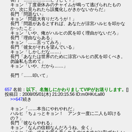
キョン「丁度昼休みのチャイムが鳴って逃げられたもの
の、次に見られたら誤魔化しがきかないからだ」
長門「問題ない」
キョン「問題大有りだろうが！」
長門「問題があるとすれば、あなたが涼宮ハルヒを叩かな
かったこと」
キョン「いや、俺がハルヒの尻を叩く理由がないだろ」
長門「理由ならある」
キョン「……言ってみろ」
長門「彼女がそれを望んでいる」
キョン「しかしだな……」
長門「あなたは世界のために涼宮ハルヒの尻を叩くべき。
勿論私も含めて」
キョン「いや、だから……」
長門「……叩いて」
657
名前：
以下、名無しにかわりましてVIPがお送りします。
[]
投稿日：2008/05/01(木) 21:20:15.56 ID:m0HKrLa80
>>647
続き
キョン「……本当にやれやれだ」
ハルヒ「ちょっとキョン！ アンタ一度に二人も叩ける
の？」
長門「彼ならやれる」
キョン「なんの信頼なんだろうね、全く」