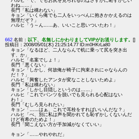
ハルヒ「で、でもお尻を見られるのはさすがに恥ずかしい
わね……」
長門「私は構わない」
キョン「いくら俺でも二人をいっぺんに抱きかかえるのは
無理だぞ？」
ハルヒ「う～ん……あ、いいこと思いついたわ！」
662
名前：
以下、名無しにかわりましてVIPがお送りします。
[]
投稿日：2008/05/01(木) 21:25:14.77 ID:m0HKrLa80
キョン「なるほど、二人ならんで机に乗って尻を突き出
す、か」
ハルヒ「名案でしょ！」
長門「悪くない」
キョン「しかし、何故俺が椅子に拘束されにゃならんの
だ！？」
ハルヒ「興奮したアンタが変なことしないためよ」
長門「私は構わない」
キョン「しかし目隠しというのは……」
ハルヒ「これでパンツを脱いでも見られる心配はない
わ！」
長門「むしろ見られたい」
キョン「……はぁ、これで耳栓をすればいいんだな？」
ハルヒ「べ、別に私は声を聞かれても恥ずかしくないんだ
けど有希のためよ！」
長門「聞こえない方が手加減がなくていい」
キョン「……やれやれだ」