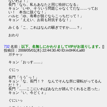
ないわよ！」
長門「なら、私もあなたと同じ恰好になる」
キョン「いや、そういう問題じゃなくてだな……ってお
い！ 本当に脱ぐな！」
ハルヒ「ゆ、有希が脱ぐならこっちだって！」
キョン「ええい、お前も対抗するな！」
みくる「こ、これはなんの騒ぎですか……？」
おわり
732
名前：
以下、名無しにかわりましてVIPがお送りします。
[]
投稿日：2008/05/01(木) 22:44:30.40 ID:m0HKrLa80
ガチャッ
キョン「おっす……」
ぐにっ
長門「ううﾞっ！」
キョン「な、長門！？ なんでそんな所に寝転がってるん
だ！？」
長門「……ここにいればあなたが踏んでくれると思った」
キョン「い、今どくｚ」
ぐにいっ