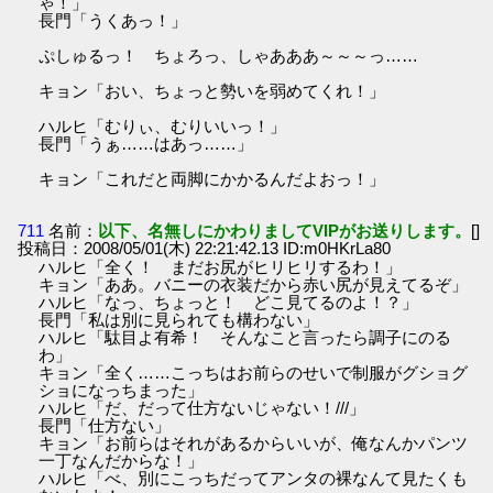
ゃ！」
長門「うくあっ！」
ぷしゅるっ！ ちょろっ、しゃあああ～～～っ……
キョン「おい、ちょっと勢いを弱めてくれ！」
ハルヒ「むりぃ、むりいいっ！」
長門「うぁ……はあっ……」
キョン「これだと両脚にかかるんだよおっ！」
711
名前：
以下、名無しにかわりましてVIPがお送りします。
[]
投稿日：2008/05/01(木) 22:21:42.13 ID:m0HKrLa80
ハルヒ「全く！ まだお尻がヒリヒリするわ！」
キョン「ああ。バニーの衣装だから赤い尻が見えてるぞ」
ハルヒ「なっ、ちょっと！ どこ見てるのよ！？」
長門「私は別に見られても構わない」
ハルヒ「駄目よ有希！ そんなこと言ったら調子にのる
わ」
キョン「全く……こっちはお前らのせいで制服がグショグ
ショになっちまった」
ハルヒ「だ、だって仕方ないじゃない！///」
長門「仕方ない」
キョン「お前らはそれがあるからいいが、俺なんかパンツ
一丁なんだからな！」
ハルヒ「べ、別にこっちだってアンタの裸なんて見たくも