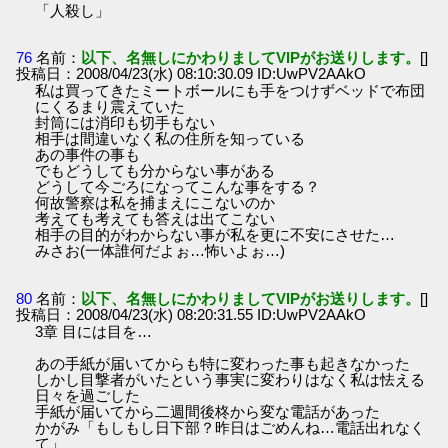
「人殺し」
76
名前：
以下、名無しにかわりましてVIPがお送りします。
[]
投稿日：2008/04/23(水) 08:10:30.09 ID:UwPV2AAkO
私は買ってきたミートボールにも手をつけずベッドで布団
にくるまり震えていた
封筒には消印も切手もない
相手は間違いなく私の住所を知っている
あの事件の事も
でもどうしても分からない事がある
どうして今ごろになってこんな事をする？
何故警察は私を捕まえにこないのか
考えても考えても答えは出てこない
相手の目的がわからない事が私を更に不安にさせた…
みさお(一体誰何だよぉ…怖いよぉ…)
80
名前：
以下、名無しにかわりましてVIPがお送りします。
[]
投稿日：2008/04/23(水) 08:20:31.55 ID:UwPV2AAkO
3章 目には目を…
あの手紙が届いてからも特に変わった事も起きなかった
しかし目撃者がいたという事実に変わりはなく私は怯える
日々を過ごした
手紙が届いてから二週間後柊から変な電話があった
かがみ「もしもし日下部？昨日はごめんね…電話出れなく
て」