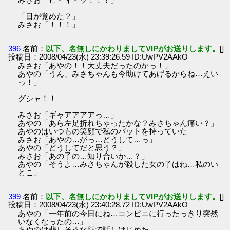
「目が覚めた？」
みさお「！！！」
396
名前：
以下、名無しにかわりましてVIPがお送りします。
[]
投稿日：2008/04/23(水) 23:39:26.59 ID:UwPV2AAkO
みさお「あやの！！大丈夫だったのかっ！」
あやの「うん、みさちゃんも今助けてあげるからね…えい
っ！」
グシャ！！
みさお「ギャアアアアっ…」
あやの「あら左足折れちゃったかな？みさちゃん痛い？」
あやのはいつもの笑顔で私のバットを持っていた
みさお「あやの…がっ…どうして…っ」
あやの「どうしてだと思う？」
みさお「あの子の…知り合いか…？」
あやの「そうよ…みさちゃんが殺した女の子はね…私のい
とこ」
399
名前：
以下、名無しにかわりましてVIPがお送りします。
[]
投稿日：2008/04/23(水) 23:40:28.72 ID:UwPV2AAkO
あやの「一年前の今日にね…コンビニに行ったっきり突然
いなくなったの…」
あやのは悲しそうな顔で話しはじめた