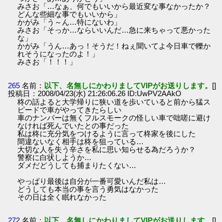
みさお「…なぁ、何でもいいから最近変な事なかったか？
どんな些細な事でもいいから」
かがみ「う～ん…特にないわ」
みさお「そっか…ならいいんだ…急に来ちゃって悪かった
な」
かがみ「うん…あっ！そうだ！ねぇ聞いてよ今日車で轢か
れそうになったのよ！」
みさお「！！！」
265
名前：
以下、名無しにかわりましてVIPがお送りします。
[]
投稿日：2008/04/23(水) 21:26:06.26 ID:UwPV2AAkO
柊の話よると大学帰りに狭い道を歩いていると前から猛ス
ピードで車がやってきたらしい
車のナンバーは無くフルスモークの怪しい車で咄嗟に避け
なければ死んでいたとの事だった
私は柊に充分気をつけるように言って柊家を後にした
間違ないなく相手は柊を狙っている…
大切な人を失う辛さを私に思い知らせる為だろうか？
警察に白状しようか…
ダメだどうしても捕まりたくない…
やっぱり最後は自分が一番可愛いんだ私は…
どうしても本当の事を言う勇気はなかった
その日は全く眠れなかった
272
名前：
以下、名無しにかわりましてVIPがお送りします。
[]