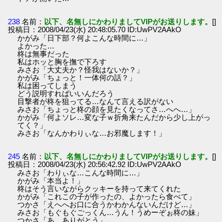
238
名前：
以下、名無しにかわりましてVIPがお送りします。
[]
投稿日：2008/04/23(水) 20:48:05.70 ID:UwPV2AAkO
かがみ「日下部？何よこんな時間に…」
よかった…
柊は無事だった
私はホッと胸を撫で下ろす
みさお「大丈夫か？怪我はないか？」
かがみ「ちょっと！一体何の話？」
私は困ってしまう
どう説明すればいいんだろう
目撃者が柊を狙ってる…なんて言える訳がない
みさお「ちょっと柊の顔を見たくなってさ…へへ…」
かがみ「何よソレ…変な子ｗ折角来たんだから少し上がっ
てく？」
みさお「なんかわりぃな…お邪魔します！」
245
名前：
以下、名無しにかわりましてVIPがお送りします。
[]
投稿日：2008/04/23(水) 20:56:42.92 ID:UwPV2AAkO
みさお「わりぃな…こんな時間に…」
かがみ「本当よ！」
柊はそう言いながらクッキーを持って来てくれた
かがみ「これこの子が作ったの、よかったら食べて」
つかさ「えへへお口に合うかわかんないんだけど…」
みさお「もぐもぐごっくん…うん！うめーぞぉ柊の妹」
つかさ「あ…ありがとう」