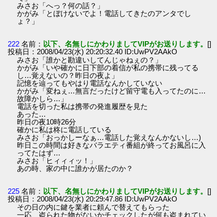
みさお「へっ？何の話？」
かがみ「とぼけないでよ！電話してきたのアンタでし
ょ？」
222
名前：
以下、名無しにかわりましてVIPがお送りします。
[]
投稿日：2008/04/23(水) 20:20:32.40 ID:UwPV2AAkO
みさお「誰かと勘違いしてんじゃねぇの？」
かがみ「いや確かに日下部の着信が私の携帯に残ってる
し…覚えないの？昨日の夜よ」
記憶を辿ってもやはり電話なんかしていない
かがみ「変ねぇ…無言だったけど留守電も入ってたのに…
故障かしら…」
電話を切った私は携帯の発進履歴を見た
あった…
昨日の夜10時26分
確かに私は柊に電話している
みさお「おっかしーなぁ…電話した覚えなんかないし…)
昨日この時間は好きなバラエティ番組が終ってお風呂に入
ってたはず…
みさお「ヒィィィッ！」
あの時、家の中に誰かが居たのか？
225
名前：
以下、名無しにかわりましてVIPがお送りします。
[]
投稿日：2008/04/23(水) 20:29:47.86 ID:UwPV2AAkO
その日の内に鍵を業者に頼んで替えてもらった
一応、盗られた物がないかチェックしたが何も盗まれてい