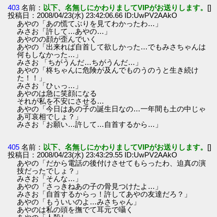
403
名前：
以下、名無しにかわりましてVIPがお送りします。
[]
投稿日：2008/04/23(水) 23:42:06.66 ID:UwPV2AAkO
あやの「あの慌てぶりを見てわかったわ…」
みさお「許して…あやの…」
あやのの顔が歪んでいく
あやの「出来れば自首して欲しかった…でもみさちゃんは
何もしなかった…」
みさお 「ちがうんだ…ちがうんだ…」
あやの「柊ちゃんに危険が及んでものうのうと生き続け
た！！」
みさお「ひぃっ…」
あやのは急に笑顔になる
それが私を不安にさせる…
あやの「今日はあの子の誕生日なの…一年間も土の中じゃ
あ可哀相でしょ？」
みさお「お願い…許して…自首するから…」
405
名前：
以下、名無しにかわりましてVIPがお送りします。
[]
投稿日：2008/04/23(水) 23:43:29.55 ID:UwPV2AAkO
あやの「だから電話の後付けさせてもらったわ、迫真の演
技だったでしょ？」
みさお「そんな…」
あやの「さっきねあの子の骨見つけたよ…」
みさお「自首するからっ！許してあやの友達だろ？」
あやの「もういいのよ…みさちゃん」
あやのは私の頭を撫でて耳元で囁く