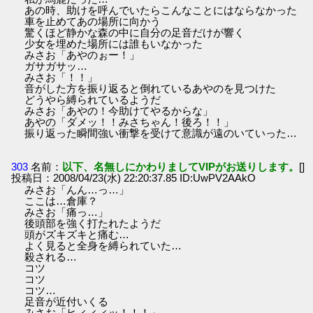
あの時、助けを呼んでいたらこんなことにはならなかった
車を止めてあの場所に向かう
驚くほど静かな森の中に自分の足音だけが響く
少女を埋めた場所には誰もいなかった
みさお「あやのぉー！」
ガサガサッ…
みさお「！！」
音がした方を振り返ると倒れているあやのを見つけた
どうやら縛られているようだ
みさお「あやの！今助けてやるからな」
あやの「ダメッ！！みさちゃん！後ろ！！」
振り返った瞬間強い衝撃を受けて意識が遠のいていった…
303
名前：
以下、名無しにかわりましてVIPがお送りします。
[]
投稿日：2008/04/23(水) 22:20:37.85 ID:UwPV2AAkO
みさお「んん…っ…」
ここは…倉庫？
みさお「痛っ…」
後頭部を強く打たれたようだ
頭がズキズキと痛む…
よく見ると全身を縛られていた…
殺される…
コツ
コツ
コツ…
足音が近付いくる
みさお「ヒィィィッ！！！」