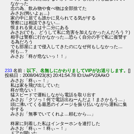
なかった
念の為、飲み物や食べ物は全部捨てた
みさお(怖いよぉ…)
家の中に居ても誰かに見られてる気がする
警察には相談できない…
恨まれる覚えは十二分にある
みさお(でも、どうして私に危害を加えなかったんだろう？)
相手は警察に行かなかった…恐らく自分の手で私に復讐す
る為だろう
でも部屋にまで侵入してきたのになぜ何もしなかった…
何も…？
みさお「柊が危ないっ！！」
233
名前：
以下、名無しにかわりましてVIPがお送りします。
[]
投稿日：2008/04/23(水) 20:41:54.78 ID:UwPV2AAkO
みさお「柊ぃ～！」
私は家を飛び出していた
柊が危ない！
猛スピードで運転しながら電話を取り出す
みさお「クソっ！何で電話出ねーんだよ！まさかもう…」
頭に沸いてくる最悪のイメージを振り払いながら運転に集
中する
みさお「無事でいてくれよ…頼むから…」
柊家に到着した私はインターホンを連打した
みさお「柊ぃ～！柊ぃ～！」
ドアが開いた…