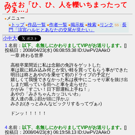
みさお「ひ、ひ、人を轢いちまったって
ヴぁ…」
メニュー
●
トップ
作品一覧
作者一覧
掲示板
検索
リンク
長
■
■
■
■
■
■
SS：
門「涼宮ハルヒとあなたの交尾が見たい」
大
小
中
1
名前：
以下、名無しにかわりましてVIPがお送りします。
[]
投稿日：2008/04/23(水) 06:08:59.38 ID:UwPV2AAkO
一章 終わる世界
高校卒業間近に私は念願の免許をゲットした
車は親に頼み込み何とか安い軽を買ってもらう事ができた
明日は柊とあやのを乗せて初のドライブの予定だ
嬉しくて我慢できなかった私は夜中にこっそり家を抜け出
しまだ眠っている街へと車を走らせた
かがみ「すごい！日下部運転上手ね！」
あやの「みさちゃんカッコいいわ」
友人達の喜ぶ顔が頭に浮かぶ
みさお(きっとみんなビックリするってヴぁ♪)
ドンッ！！！！！
4
名前：
以下、名無しにかわりましてVIPがお送りします。
[]
投稿日：2008/04/23(水) 06:19:58.13 ID:UwPV2AAkO