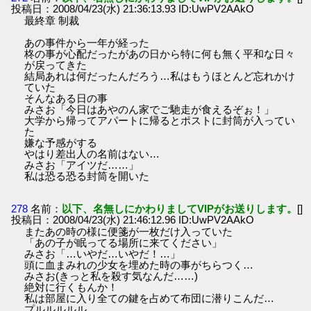
投稿日：2008/04/23(水) 21:36:13.93 ID:UwPV2AAkO
最終章 制裁
あの事件から一年が経った
柊の事が心配だったがあの日から特に何も無く平和な日々
が戻ってきた
結局あれは何だったんだろう…私はもうほとんど忘れかけ
ていた
そんなある日の事
みさお「今日はあやのん家でご馳走が食えるぞぉ！」
大学から帰ってアパートに帰るとポストに封筒が入ってい
た
嫌な予感がする
やはり差出人の名前はない…
みさお「アイツだ……」
私は恐る恐る封筒を開いた
278
名前：
以下、名無しにかわりましてVIPがお送りします。
[]
投稿日：2008/04/23(水) 21:46:12.96 ID:UwPV2AAkO
またあの時の様に便箋が一枚だけ入っていた
「あの子が眠ってる場所に来てください」
みさお「…いやだ…いやだ！…」
頭に血まみれの少女を埋めた時の事がちらつく…
みさお(きっと私を殺す気なんだ……)
絶対に行くもんか！
私は部屋に入り全ての鍵を占めて布団に潜りこんだ…
プルルルルル