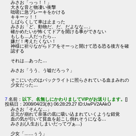
みさお「っっ！！」
大きな音と物凄い衝撃
咄嗟に急ブレーキをかける
キキーッ！！
しばらくして車は止まった
みさお「ど、動物だ、だ、だよなな…」
確かめたいが怖くてドアを開ける事ができない
もしも…人だったら…
嫌だ！考えたくない！
神様に祈りながらドアをそーっと開けて恐る恐る後方を確
認する
それは…あった…
みさお「うう、う嘘だろっ？」
そこにいたのはバックライトに照らされている血まみれの
少女だった…
7
名前：
以下、名無しにかわりましてVIPがお送りします。
[]
投稿日：2008/04/23(水) 06:28:29.27 ID:UwPV2AAkO
みさお「そんな…」
足元が崩れて奈落の底に吸い込まれていくような錯覚
血の気が引いて貧血を起こし倒れそうになる…
みさお(人生おしまいだってヴぁ…)
少女「……ぅう」