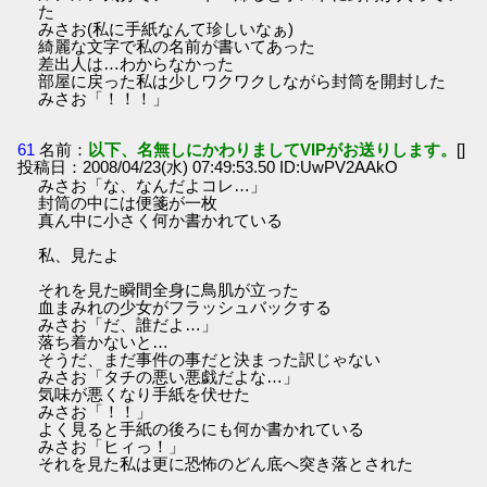
た
みさお(私に手紙なんて珍しいなぁ)
綺麗な文字で私の名前が書いてあった
差出人は…わからなかった
部屋に戻った私は少しワクワクしながら封筒を開封した
みさお「！！！」
61
名前：
以下、名無しにかわりましてVIPがお送りします。
[]
投稿日：2008/04/23(水) 07:49:53.50 ID:UwPV2AAkO
みさお「な、なんだよコレ…」
封筒の中には便箋が一枚
真ん中に小さく何か書かれている
私、見たよ
それを見た瞬間全身に鳥肌が立った
血まみれの少女がフラッシュバックする
みさお「だ、誰だよ…」
落ち着かないと…
そうだ、まだ事件の事だと決まった訳じゃない
みさお「タチの悪い悪戯だよな…」
気味が悪くなり手紙を伏せた
みさお「！！」
よく見ると手紙の後ろにも何か書かれている
みさお「ヒィっ！」
それを見た私は更に恐怖のどん底へ突き落とされた