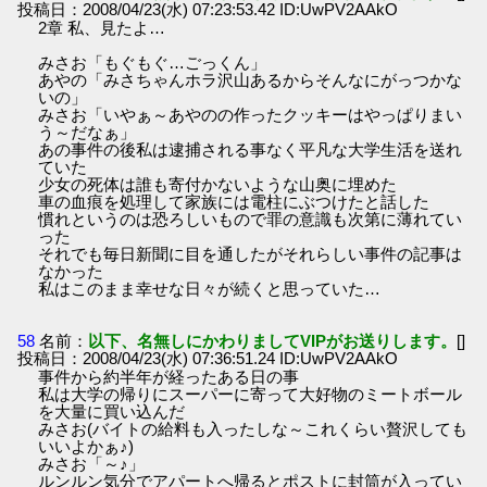
投稿日：2008/04/23(水) 07:23:53.42 ID:UwPV2AAkO
2章 私、見たよ…
みさお「もぐもぐ…ごっくん」
あやの「みさちゃんホラ沢山あるからそんなにがっつかな
いの」
みさお「いやぁ～あやのの作ったクッキーはやっぱりまい
う～だなぁ」
あの事件の後私は逮捕される事なく平凡な大学生活を送れ
ていた
少女の死体は誰も寄付かないような山奥に埋めた
車の血痕を処理して家族には電柱にぶつけたと話した
慣れというのは恐ろしいもので罪の意識も次第に薄れてい
った
それでも毎日新聞に目を通したがそれらしい事件の記事は
なかった
私はこのまま幸せな日々が続くと思っていた…
58
名前：
以下、名無しにかわりましてVIPがお送りします。
[]
投稿日：2008/04/23(水) 07:36:51.24 ID:UwPV2AAkO
事件から約半年が経ったある日の事
私は大学の帰りにスーパーに寄って大好物のミートボール
を大量に買い込んだ
みさお(バイトの給料も入ったしな～これくらい贅沢しても
いいよかぁ♪)
みさお「～♪」
ルンルン気分でアパートへ帰るとポストに封筒が入ってい