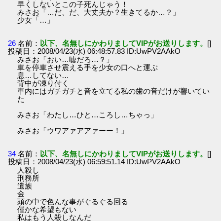
早くしないとこの子死んじゃう！
みさお「…だ、だ、大丈夫か？生きてるか…？」
少女「…」
26
名前：
以下、名無しにかわりましてVIPがお送りします。
[]
投稿日：2008/04/23(水) 06:48:57.83 ID:UwPV2AAkO
みさお「おい…嘘だろ…？」
車を停車させ震える手を少女の口へと運ぶ
息…してない…
背中が凍り付く
車内にはガチガチと音を立てる私の歯の音だけが響いてい
た
みさお「わたし…ひと…ころし…ちゃっ」
みさお「ウワアァアアァーー！」
34
名前：
以下、名無しにかわりましてVIPがお送りします。
[]
投稿日：2008/04/23(水) 06:59:51.14 ID:UwPV2AAkO
人殺し
刑務所
遺族
金
頭の中で色んな事がぐるぐる回る
僅かな希望もない
私はもう人殺しなんだ