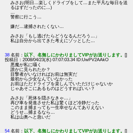
みさお(明日…楽しくドライブをして…また平凡な毎日を送
るはずだったのに…)
…
警察に行こう…
嫌だ…逮捕されたくない…
みさお「もし逃げたらどうなるんだろう…」
私は自分から出てきた考えにゾッとした…
38
名前：
以下、名無しにかわりましてVIPがお送りします。
[]
投稿日：2008/04/23(水) 07:07:03.34 ID:UwPV2AAkO
悪魔が私に囁く
誰かに見られたか？
目撃者がいなければお前は無実だ
最初から少女なんていなかった
お前はただドライブを楽しんでいただけじゃないか
じゃあそこにあるものはどうすればいい？
みさお「死体を隠さなきゃ…」
再び車を発進させた私は驚くほど冷静だった
このまま捕まっても一生幸せなんてありえない
どうせ…捕まるなら…
私は山奥へと急いだ
54
名前：
以下、名無しにかわりましてVIPがお送りします。
[]