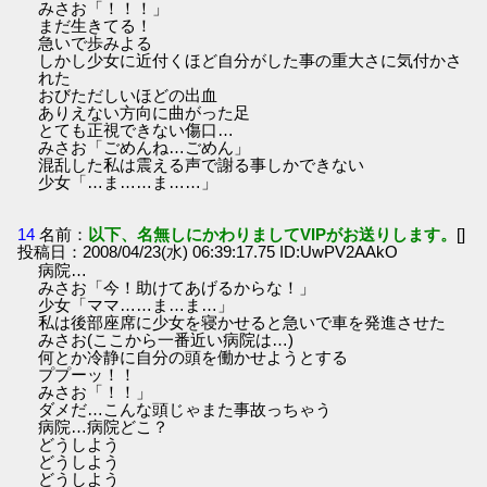
みさお「！！！」
まだ生きてる！
急いで歩みよる
しかし少女に近付くほど自分がした事の重大さに気付かさ
れた
おびただしいほどの出血
ありえない方向に曲がった足
とても正視できない傷口…
みさお「ごめんね…ごめん」
混乱した私は震える声で謝る事しかできない
少女「…ま……ま……」
14
名前：
以下、名無しにかわりましてVIPがお送りします。
[]
投稿日：2008/04/23(水) 06:39:17.75 ID:UwPV2AAkO
病院…
みさお「今！助けてあげるからな！」
少女「ママ……ま…ま…」
私は後部座席に少女を寝かせると急いで車を発進させた
みさお(ここから一番近い病院は…)
何とか冷静に自分の頭を働かせようとする
ププーッ！！
みさお「！！」
ダメだ…こんな頭じゃまた事故っちゃう
病院…病院どこ？
どうしよう
どうしよう
どうしよう