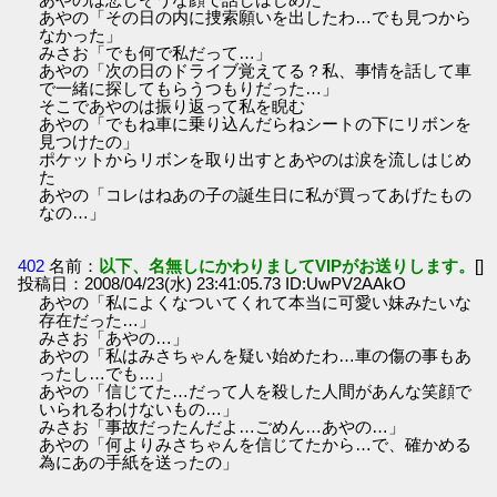
あやの「その日の内に捜索願いを出したわ…でも見つから
なかった」
みさお「でも何で私だって…」
あやの「次の日のドライブ覚えてる？私、事情を話して車
で一緒に探してもらうつもりだった…」
そこであやのは振り返って私を睨む
あやの「でもね車に乗り込んだらねシートの下にリボンを
見つけたの」
ポケットからリボンを取り出すとあやのは涙を流しはじめ
た
あやの「コレはねあの子の誕生日に私が買ってあげたもの
なの…」
402
名前：
以下、名無しにかわりましてVIPがお送りします。
[]
投稿日：2008/04/23(水) 23:41:05.73 ID:UwPV2AAkO
あやの「私によくなついてくれて本当に可愛い妹みたいな
存在だった…」
みさお「あやの…」
あやの「私はみさちゃんを疑い始めたわ…車の傷の事もあ
ったし…でも…」
あやの「信じてた…だって人を殺した人間があんな笑顔で
いられるわけないもの…」
みさお「事故だったんだよ…ごめん…あやの…」
あやの「何よりみさちゃんを信じてたから…で、確かめる
為にあの手紙を送ったの」