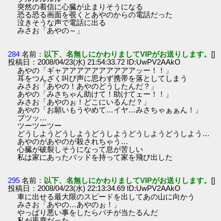
突然の着信に心臓が止まりそうになる
恐る恐る画面を覗くとあやのからの電話だった
泣きそうな声で電話に出る
みさお「あやの～」
284
名前：
以下、名無しにかわりましてVIPがお送りします。
[]
投稿日：2008/04/23(水) 21:54:33.72 ID:UwPV2AAkO
あやの「ギャアアアアアアアアアアッー！！」
耳をつんざく叫び声に思わず携帯を落としてしまう
みさお「あやの！あやのどうしたんだ？」
あやの「みさちゃん助けて！助けてェー！！」
みさお「あやのぉ！どこにいるんだ？」
あやの「お願いもうやめて…イヤ…みさちゃぁぁん！」
ブツッ…
ツーツーツー
どうしようどうしようどうしようどうしようどうしよう…
あやのがあやのが殺されちゃう…
心臓が破裂しそうになって息が苦しい
私は家にあったバッドを持って家を飛び出した
295
名前：
以下、名無しにかわりましてVIPがお送りします。
[]
投稿日：2008/04/23(水) 22:13:34.69 ID:UwPV2AAkO
車に出せる最大限のスピードを出してあの山に向かう
みさお「あやの…あやのぉ！」
やっぱり悪い事をしたらバチが当たるんだ
私が馬鹿だった…