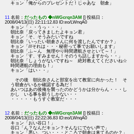
キョン「俺からのプレゼントだ！じゃあな 朝倉」
11
名前：
だったもの ◆nWGcrqn3AM
[] 投稿日：
2008/04/13(日) 22:11:12.83 ID:eo/LWnqA0
キョン「・・うっ・・・」
朝比奈「戻ってきましたよキョン君」
キョン「そ、そうみたいですね
朝比奈「いったい朝倉さんに何を渡したんですか？」
キョン「///それは・・・秘密って事でお願いします」
朝比奈「ふ～ん 無理やり時間遡航させといて～！」
キョン「す、すみません！そのうち話しますから・・」
朝比奈「しょうがないですね～ 絶対教えてくださいね☆
時間遡航の理由も！」
キョン「はい・・」
その後 朝比奈さんと部室を出て教室に向かった！ そ
う朝倉がいるか確認する為だ！
あいつはあの後俺を襲ったのかどうかは分からん・・・し
かし いる事を願うしかない・・
・・・・・もうすぐ教室だ・・・
12
名前：
だったもの ◆nWGcrqn3AM
[] 投稿日：
2008/04/13(日) 22:22:36.83 ID:eo/LWnqA0
キョン「おい谷口！」
谷口「ん？なんだキョン？そんなにでかい声で」
キョン「悪い、つい・・・ところで朝倉は来てるのか？」