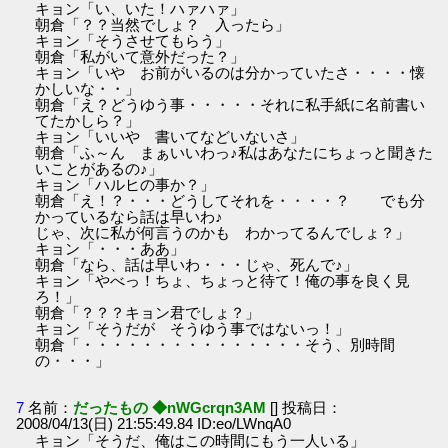
キョン「い、いた！ハァハァ」
朝倉「？？当然でしょ？ 入ったら」
キョン「そうさせてもらう」
朝倉「私がいて意外だった？」
キョン「いや お前がいるのは分かっていたさ・・・・懐
かしいな・・」
朝倉「え？どうゆう事・・・・・それに私手紙に名前書い
てたかしら？」
キョン「いいや 書いてなどいないさ」
朝倉「ふ～ん まぁいいわっ♪私はあなたにちょっと聞きた
いことがあるの♪」
キョン「ハルヒの事か？」
朝倉「え！？・・・どうしてそれを・・・・？ でも分
かっているなら話は早いわ♪
じゃ、次に私が何言うのかも わかってるんでしょ？」
キョン「・・・ああ」
朝倉「なら、話は早いわ・・・じゃ、死んで♪」
キョン「やべっ！ちょ、ちょっと待て！俺の事を良く見
ろ！」
朝倉「？？？キョン君でしょ？」
キョン「そうだが そうゆう事ではないっ！」
朝倉「・・・・・・・・・・・・・・・そう、別時間
の・・・」
7
名前：
だったもの ◆nWGcrqn3AM
[] 投稿日：
2008/04/13(日) 21:55:49.84 ID:eo/LWnqA0
キョン「そうだ、俺はこの時間にもう一人いる」