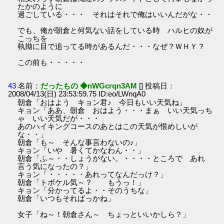
たかのように
過ごしている・・・ それはそれで俺はいいんだがな・・
でも、俺が朝倉と何気ない話をしている時 ハルヒの奴が
こっちを
執拗に目で追ってる時があるんだ・・・なぜ？ＷＨＹ？
この前も・・・・・
43
名前：
だったもの ◆nWGcrqn3AM
[] 投稿日：
2008/04/13(日) 23:53:59.75 ID:eo/LWnqA0
朝倉「おはよう キョン君♪ 今日もいい天気ね」
キョン「ああ、朝倉 おはよう・・・まぁ いい天気っち
ゃ いい天気だが・・・
あのハイキングコースのあとはこの天気が恨めしいが
な・・」
朝倉「も～ そんな事言わないの♪」
キョン「いや 暑くてかなわん・・」
朝倉「ふ～・・しょうがない。・・・・ところで あれ
言う気になったの？」
キョン「・・・・・あれってなんだっけ？」
朝倉「トボケル気～？ もうっ！」
キョン「分かってるよ・・そのうちな」
朝倉「いつもそればっかね」
女子「ね～！朝倉さん～ ちょっといいかしら？」