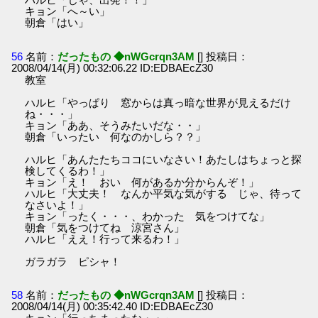
キョン「へ～い」
朝倉「はい」
56
名前：
だったもの ◆nWGcrqn3AM
[] 投稿日：
2008/04/14(月) 00:32:06.22 ID:EDBAEcZ30
教室
ハルヒ「やっぱり 窓からは真っ暗な世界が見えるだけ
ね・・・」
キョン「ああ、そうみたいだな・・」
朝倉「いったい 何なのかしら？？」
ハルヒ「あんたたちココにいなさい！あたしはちょっと探
検してくるわ！」
キョン「え！ おい 何があるか分からんぞ！」
ハルヒ「大丈夫！ なんか平気な気がする じゃ、待って
なさいよ！」
キョン「ったく・・・、わかった 気をつけてな」
朝倉「気をつけてね 涼宮さん」
ハルヒ「ええ！行って来るわ！」
ガラガラ ピシャ！
58
名前：
だったもの ◆nWGcrqn3AM
[] 投稿日：
2008/04/14(月) 00:35:42.40 ID:EDBAEcZ30