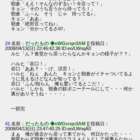
朝倉「ええ！そんなのずるい！今言って！」
キョン「そのうち言うから待ってろ！」
朝倉「ふ～ん そう じゃ 待ってる♪」
キョン「ああ」
朝倉「絶対言ってね♪」
キョン「分かってるさ////」
24
名前：
だったもの ◆nWGcrqn3AM
[] 投稿日：
2008/04/13(日) 22:46:42.38 ID:eo/LWnqA0
ルヒ「ん？食堂から戻ったらなんかキョンの様子が？？」
ハルヒ「谷口！」
谷口「ああ？・・げ、涼宮！」
ハルヒ「ねぇ あんた キョンと朝倉がイチャついてるよ
うに見えるけどなんか知ってる？」
谷口「ふん!知らん 俺も驚いてるとこだ！」
ハルヒ「しかも 朝倉の奴ポニーテールにして・・・何か
裏がありそうね・・・・」
一部完
41
名前：
だったもの ◆nWGcrqn3AM
[] 投稿日：
2008/04/13(日) 23:47:40.25 ID:eo/LWnqA0
まぁ 俺が過去から戻って来てから 何日かたった・・・
相変わらず朝倉は俺達のクラスメイトとして何事もなかっ