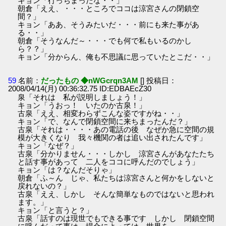
キョン「行っちまったな・・」
朝倉「ええ、・・・ところでココは涼宮さんの閉鎖空
間？」
キョン「ああ、そうみたいだ・・・前にも来た事があ
る・・」
朝倉「そうなんだ～・・・でも何で私もいるのかし
ら？？」
キョン「分からん、俺も不思議に思っていたとこだ・・」
59
名前：
だったもの ◆nWGcrqn3AM
[] 投稿日：
2008/04/14(月) 00:36:32.75 ID:EDBAEcZ30
泉「それは 私が説明しましょう！」
キョン「うおっ！ いたのか古泉！」
古泉「ええ、相変わらずこんな姿ですがね・・」
キョン「で、なんで閉鎖空間に来ちまったんだ？」
古泉「それは・・・・あの電話の後 なぜか急に空間の規
模が大きくなり 我々機関の者は追い出されたんです」
キョン「なぜ？」
古泉「分かりません・・・しかし 涼宮さんがあなたたち
と話す事があって 二人をココに呼んだのでしょう」
キョン「は？なんだそりゃ」
朝倉「ふ～ん じゃ、私たちは涼宮さんと何かをしないと
戻れないの？」
古泉「ええ、しかし そんな簡単なものではないと思われ
ます。」
キョン「と言うと？」
古泉「話すのは現世でもできる事です しかし 閉鎖空間