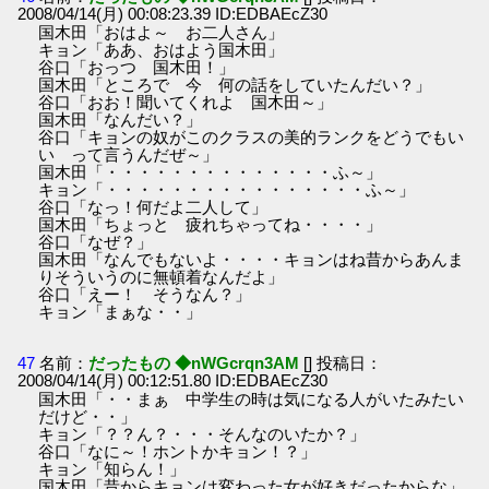
2008/04/14(月) 00:08:23.39 ID:EDBAEcZ30
国木田「おはよ～ お二人さん」
キョン「ああ、おはよう国木田」
谷口「おっつ 国木田！」
国木田「ところで 今 何の話をしていたんだい？」
谷口「おお！聞いてくれよ 国木田～」
国木田「なんだい？」
谷口「キョンの奴がこのクラスの美的ランクをどうでもい
い って言うんだぜ～」
国木田「・・・・・・・・・・・・・・ふ～」
キョン「・・・・・・・・・・・・・・・・ふ～」
谷口「なっ！何だよ二人して」
国木田「ちょっと 疲れちゃってね・・・・」
谷口「なぜ？」
国木田「なんでもないよ・・・・キョンはね昔からあんま
りそういうのに無頓着なんだよ」
谷口「えー！ そうなん？」
キョン「まぁな・・」
47
名前：
だったもの ◆nWGcrqn3AM
[] 投稿日：
2008/04/14(月) 00:12:51.80 ID:EDBAEcZ30
国木田「・・まぁ 中学生の時は気になる人がいたみたい
だけど・・」
キョン「？？ん？・・・そんなのいたか？」
谷口「なに～！ホントかキョン！？」
キョン「知らん！」
国木田「昔からキョンは変わった女が好きだったからな」