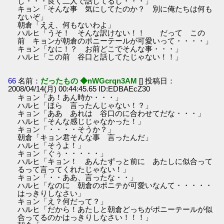
し・・・良く二人で話してるし・・・」
キョン「そんな事 気にしてたのか？ 別に俺たちは何も
ないぞ」
朝倉「ええ、何もないわよ」
ハルヒ「うそ！ そんな訳けない！！ だって この
前 キョンが朝倉のポニーテールが可愛いって・・・・」
キョン「なに！？ お前どこでそんな事・・・」
ハルヒ「この前 谷口と話してたじゃない！！」
66
名前：
だったもの ◆nWGcrqn3AM
[] 投稿日：
2008/04/14(月) 00:44:45.65 ID:EDBAEcZ30
キョン「あ！あん時か・・・」
ハルヒ「ほら 言ったんじゃない！？」
キョン「ああ あれは 谷口のに合わせてだな・・・」
ハルヒ「そんな感じじゃなかった！」
キョン「・・・・そうか？」
朝倉「キョン君そんな事 言ったんだ」
ハルヒ「そうよ！」
キョン「ぐぅ・・・・・」
ハルヒ「キョン！ あんたずっと前に あたしに似合って
るって言ってくれたじゃない！」
キョン「・・ああ、言ったな・・」
ハルヒ「なのに 朝倉のポニテが可愛いなんて・・・・・
はっきりしなさい」
キョン「え？何だって？」
ハルヒ「だから！あたしと朝倉どっちがポニーテールが似
合ってるのかはっきりしなさい！！！」