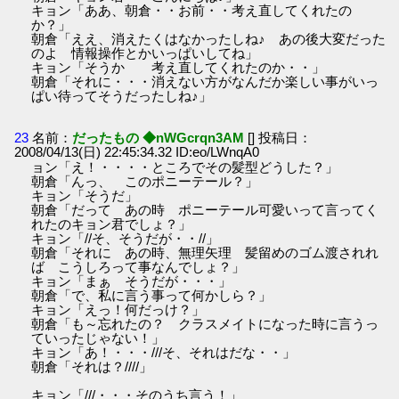
キョン「ああ、朝倉・・お前・・考え直してくれたの
か？」
朝倉「ええ、消えたくはなかったしね♪ あの後大変だった
のよ 情報操作とかいっぱいしてね」
キョン「そうか 考え直してくれたのか・・」
朝倉「それに・・・消えない方がなんだか楽しい事がいっ
ぱい待ってそうだったしね♪」
23
名前：
だったもの ◆nWGcrqn3AM
[] 投稿日：
2008/04/13(日) 22:45:34.32 ID:eo/LWnqA0
ョン「え！・・・・ところでその髪型どうした？」
朝倉「んっ、 このポニーテール？」
キョン「そうだ」
朝倉「だって あの時 ポニーテール可愛いって言ってく
れたのキョン君でしょ？」
キョン「//そ、そうだが・・//」
朝倉「それに あの時、無理矢理 髪留めのゴム渡されれ
ば こうしろって事なんでしょ？」
キョン「まぁ そうだが・・・」
朝倉「で、私に言う事って何かしら？」
キョン「えっ！何だっけ？」
朝倉「も～忘れたの？ クラスメイトになった時に言うっ
ていったじゃない！」
キョン「あ！・・・///そ、それはだな・・」
朝倉「それは？////」
キョン「///・・・そのうち言う！」