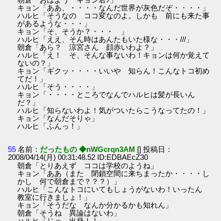
キョン「ああ、・・・・なんだ世界が灰色だぞ・・・・」
ハルヒ「そうなの ココ変なのよ。しかも 前にも来た事
があるような・・・」
キョン「そ、そうか？・・・ 」
ハルヒ「ええ、そん時はあんたもいた様な・・・///」
朝倉「あら？ 涼宮さん 顔赤いわよ？」
ハルヒ「え！ そ、そんな事ないわ！キョンは何か覚えて
ないの？」
キョン「ギクッ・・・・いいや 知らん！こんなトコ初め
てだ！」
ハルヒ「そう・・・・」
キョン「・・・・ところでなんでハルヒは髪が長いん
だ？」
ハルヒ「知らないわよ！気がついたらこうなってたの！」
キョン「なんだそりゃ」
ハルヒ「ふんっ！」
55
名前：
だったもの ◆nWGcrqn3AM
[] 投稿日：
2008/04/14(月) 00:31:48.52 ID:EDBAEcZ30
朝倉「とりあえず ココは学校のようね」
キョン「ああ（また 閉鎖空間に来ちまったか・・・・し
かし 何で朝倉まで？？？）」
ハルヒ「こんなトコにいてもしょうがないわ！いったん
教室に行きましょ！」
キョン「そうだな なんか分かるかも知れん」
朝倉「そうね 異論はないわ」
ハルヒ「じゃ、出発！！」