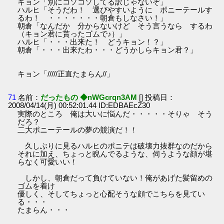
キョン「別にコソコソしてる訳じゃないぞ」
ハルヒ「そうだわ！ 選びやすいように ポニーテールす
るわ！ ・・・・・・・朝倉もしなさい！」
朝倉「なんだか 分からないけど そう言うなら するわ
（キョン君に貰ったゴムで♪）」
ハルヒ「・・・出来た！ どうキョン！？」
朝倉「・・・出来たわ・・・どうかしらキョン君？」
キョン「/////正直たまらん//」
71
名前：
だったもの ◆nWGcrqn3AM
[] 投稿日：
2008/04/14(月) 00:52:01.44 ID:EDBAEcZ30
実際のところ 俺は大いに悩んだ・・・・・そりゃ そう
だろ？
二大ポニーテールの夢の競演だ！！
久しぶりに見るハルヒのポニテは破壊力抜群なのだから
それに加え、ちょっと睨んでるような、伺うような顔が堪
らなく可愛いい！
しかし、朝倉だって負けていない！俺があげた髪留めの
ゴムを着け
優しく、そしてちょっと心配そうな顔でこちらを見てい
る・・・
たまらん・・・