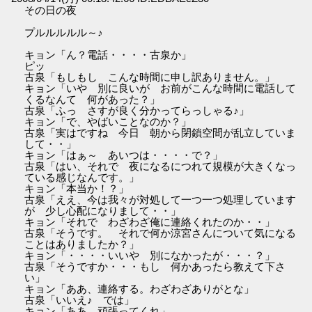
その日の夜
プルルルルル～♪
キョン「ん？電話・・・・古泉か」
ピッ
古泉「もしもし こんな時間に申し訳ありません。」
キョン「いや 別に良いが お前がこんな時間に電話して
くるなんて 何があった？」
古泉「ふっ さすが良く分かってらっしゃる♪」
キョン「で、やばいことなのか？」
古泉「実はですね 今日 朝から閉鎖空間が乱立していま
して・・」
キョン「はぁ～ あいつは・・・・で？」
古泉「はい、それで 夜になるにつれて規模が大きくなっ
ている感じなんです。」
キョン「本当か！？」
古泉「ええ、今は我々が対処して一つ一つ処理しています
が 少し心配になりまして・・」
キョン「それで わざわざ俺に連絡くれたのか・・」
古泉「そうです。 それで何か涼宮さんについて気になる
ことはありましたか？」
キョン「・・・・いいや 別になかったが・・・？」
古泉「そうですか・・・もし 何かあったら教えて下さ
い」
キョン「ああ、連絡する。わざわざありがとな」
古泉「いいえ♪ では」
キョン「ああ、頑張ってくれ」