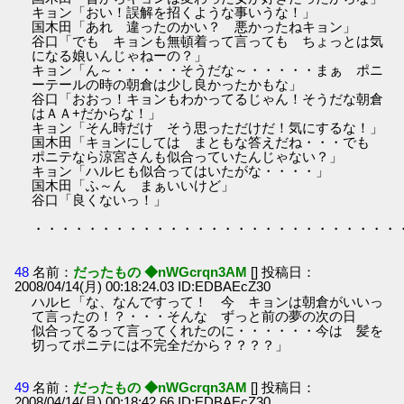
キョン「おい！誤解を招くような事いうな！」
国木田「あれ 違ったのかい？ 悪かったねキョン」
谷口「でも キョンも無頓着って言っても ちょっとは気
になる娘いんじゃねーの？」
キョン「ん～・・・・・そうだな～・・・・・まぁ ポニ
ーテールの時の朝倉は少し良かったかもな」
谷口「おおっ！キョンもわかってるじゃん！そうだな朝倉
はＡＡ+だからな！」
キョン「そん時だけ そう思っただけだ！気にするな！」
国木田「キョンにしては まともな答えだね・・・でも
ポニテなら涼宮さんも似合っていたんじゃない？」
キョン「ハルヒも似合ってはいたがな・・・・」
国木田「ふ～ん まぁいいけど」
谷口「良くないっ！」
・・・・・・・・・・・・・・・・・・・・・・・・・・・
48
名前：
だったもの ◆nWGcrqn3AM
[] 投稿日：
2008/04/14(月) 00:18:24.03 ID:EDBAEcZ30
ハルヒ「な、なんですって！ 今 キョンは朝倉がいいっ
て言ったの！？・・・そんな ずっと前の夢の次の日
似合ってるって言ってくれたのに・・・・・・今は 髪を
切ってポニテには不完全だから？？？？」
49
名前：
だったもの ◆nWGcrqn3AM
[] 投稿日：
2008/04/14(月) 00:18:42.66 ID:EDBAEcZ30