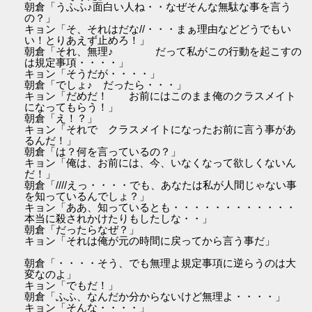
朝倉「うふふ♪面白い人ね・・なぜそんな無駄な事を言う
の？」
キョン「そ、それはだな//・・・まぁ理由などどうでもい
い！とりあえず止めろ！」
朝倉「それ、無理♪ だって私がこの行動を起こすの
は規定事項・・・・」
キョン「そうだが・・・・」
朝倉「でしょ♪ だったら・・・」
キョン「だめだ！ お前にはこのまま俺のクラスメイト
になってもらう！」
朝倉「え！？」
キョン「それで クラスメイトになったお前に言う事があ
るんだ！」
朝倉「は？何を言っているの？」
キョン「俺は、お前には、今、いなくなって欲しくないん
だ！」
朝倉「////えっ・・・・でも、あなたは私が人間じゃない事
を知っているんでしょ？」
キョン「ああ、知っているとも・・・・・・・・・・・・
本当に殺されかけたりもしたしな・・」
朝倉「だったらなぜ？」
キョン「それは俺が元の時間に戻ってから言う事だ」
朝倉「・・・・そう、でも無理よ規定事項に逆らうのは大
変なのよ」
キョン「でもだ！」
朝倉「ふふ、なんだか分からないけど無理よ・・・・」
キョン「そんな・・・・」