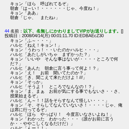
キョン「ほら 呼ばれてるぞ」
朝倉「は～い！・・・・・・じゃ、今度ね！」
キョン「ああ」
朝倉「じゃ、 またね♪」
44
名前：
以下、名無しにかわりましてVIPがお送りします。
[]
投稿日：2008/04/14(月) 00:01:11.70 ID:EDBAEcZ30
キョン「ふ～・・・」
ハルヒ「ねえ！キョン！」
キョン「うわっ！・・いたのかハルヒ・・・」
ハルヒ「あたしがいちゃ まずかった？」
キョン「いいや そんな事はないが・・・・ところで何
だ？」
ハルヒ「あんた 朝倉に言う事って何よ！？」
キョン「え！ お前 聞いてたのか？」
ハルヒ「き、聞こえて来ただけよ！///」
キョン「そっか」
ハルヒ「そうよ！ ところでなんなの！？」
キョン「ま、まぁ お前が気にする事でもないさ・・さ、
授業始まるぞ」
ハルヒ「ん～！！話をそらすなんて怪しい・・・」
キョン「そ、そらしてなんていないさ！・・・・じゃ、俺
は席に行ってるぞ」
ハルヒ「ほら やっぱり！ 今度言いなさいよね！」
キョン「わかった わかった・・・（誰がお前に言う
か・・ややこしくなるだけだ）」
ハルヒ「んー！！」