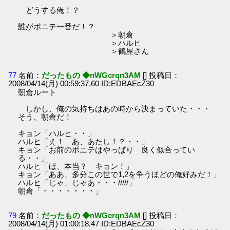
どうする俺！？
誰がポニテ一番だ！？
＞朝倉
＞ハルヒ
＞鶴屋さん
77
名前：
だったもの ◆nWGcrqn3AM
[] 投稿日：
2008/04/14(月) 00:59:37.60 ID:EDBAEcZ30
朝倉ルート
しかし、俺の気持ちはあの時から決まっていた・・・
そう、朝倉だ！
キョン「ハルヒ・・」
ハルヒ「え！ あ、あたし！？・・」
キョン「お前のポニテはやっぱり 良く似合ってい
る・・」
ハルヒ「ほ、本当？ キョン！」
キョン「ああ、多分この世で1,2を争うほどの俺好みだ！」
ハルヒ「じゃ、じゃあ・・・/////」
朝倉「・・・・・・・」
79
名前：
だったもの ◆nWGcrqn3AM
[] 投稿日：
2008/04/14(月) 01:00:18.47 ID:EDBAEcZ30