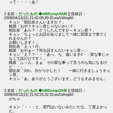
って・・・・あ！
2
名前：
だったもの ◆nWGcrqn3AM
[] 投稿日：
2008/04/13(日) 21:42:05.89 ID:eo/LWnqA0
キョン「朝比奈さんいますか？」
鶴屋「おや？キョン君じゃないかい？」
朝比奈「あら？・どうしたんですか～キョン君？」
キョン「ちょっとお話がありまして一緒に部室まで来てく
れませんか？
お願いします！」
朝比奈「えっ！///」
鶴屋「おやぁ～？何を話すんだいキョン君～」
キョン「え？？・・・あっ、ち、違います//・・変な事じゃ
なくて話だけです！」
鶴屋「ふ～ん、まぁ その変な事って言うのも気になるけ
ど・・」
朝比奈「///わ、分かりかした！ 一緒に行きましょうキョ
ン君」
キョン「あ、ありがとうございます。どうもすみません」
3
名前：
だったもの ◆nWGcrqn3AM
[] 投稿日：
2008/04/13(日) 21:42:25.32 ID:eo/LWnqA0
がちゃ
キョン「・・・と、長門はいないみたいだな、丁度よかっ
た」