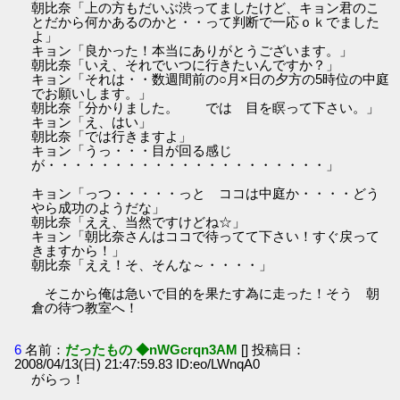
朝比奈「上の方もだいぶ渋ってましたけど、キョン君のこ
とだから何かあるのかと・・って判断で一応ｏｋでました
よ」
キョン「良かった！本当にありがとうございます。」
朝比奈「いえ、それでいつに行きたいんですか？」
キョン「それは・・数週間前の○月×日の夕方の5時位の中庭
でお願いします。」
朝比奈「分かりました。 では 目を瞑って下さい。」
キョン「え、はい」
朝比奈「では行きますよ」
キョン「うっ・・・目が回る感じ
が・・・・・・・・・・・・・・・・・・・・・」
キョン「っつ・・・・・っと ココは中庭か・・・・どう
やら成功のようだな」
朝比奈「ええ、当然ですけどね☆」
キョン「朝比奈さんはココで待ってて下さい！すぐ戻って
きますから！」
朝比奈「ええ！そ、そんな～・・・・」
そこから俺は急いで目的を果たす為に走った！そう 朝
倉の待つ教室へ！
6
名前：
だったもの ◆nWGcrqn3AM
[] 投稿日：
2008/04/13(日) 21:47:59.83 ID:eo/LWnqA0
がらっ！