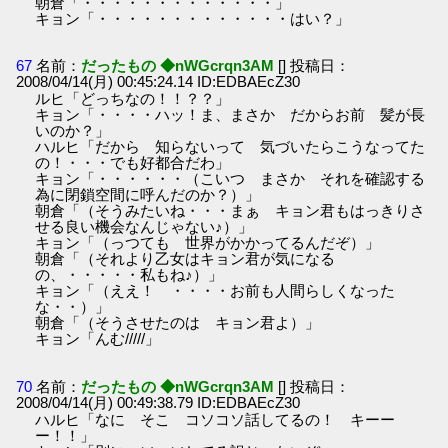
朝倉「・・・・・・・・・・・・・」
キョン「・・・・・・・・・・・・・はい？」
67
名前：
だったもの ◆nWGcrqn3AM
[] 投稿日：
2008/04/14(月) 00:45:24.14 ID:EDBAEcZ30
ルヒ「どっちなの！！？？」
キョン「・・・・ハッ！ま、まさか だからお前 髪が長
いのか？」
ハルヒ「だから 知らないって 気づいたらこうなってた
の！・・・でも好都合だわ」
キョン「・・・・・・（こいつ まさか それを確認する
為に閉鎖空間に呼んだのか？）」
朝倉「（そうみたいね・・・まぁ キョン君もはっきりさ
せる良い機会なんじゃない♪）」
キョン「（っつても 世界がかかってるんだぞ）」
朝倉「（それより乙女はキョン君が気になる
の、・・・・・私もね♪）」
キョン「（ええ！ ・・・・お前も人間らしくなった
な・・）」
朝倉「（そうさせたのは キョン君よ）」
キョン「んむ/////」
70
名前：
だったもの ◆nWGcrqn3AM
[] 投稿日：
2008/04/14(月) 00:49:38.79 ID:EDBAEcZ30
ハルヒ「なに そこ コソコソ話してるの！ キーー
ー！！」