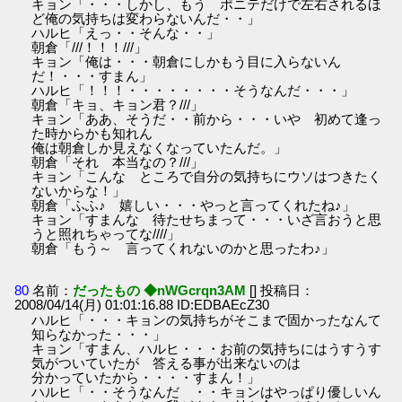
キョン「・・・しかし、もう ポニテだけで左右されるほ
ど俺の気持ちは変わらないんだ・・」
ハルヒ「えっ・・そんな・・」
朝倉「///！！！///」
キョン「俺は・・・朝倉にしかもう目に入らないん
だ！・・・すまん」
ハルヒ「！！！・・・・・・・・そうなんだ・・・」
朝倉「キョ、キョン君？///」
キョン「ああ、そうだ・・前から・・・いや 初めて逢っ
た時からかも知れん
俺は朝倉しか見えなくなっていたんだ。」
朝倉「それ 本当なの？///」
キョン「こんな ところで自分の気持ちにウソはつきたく
ないからな！」
朝倉「ふふ♪ 嬉しい・・・やっと言ってくれたね♪」
キョン「すまんな 待たせちまって・・・いざ言おうと思
うと照れちゃってな////」
朝倉「もう～ 言ってくれないのかと思ったわ♪」
80
名前：
だったもの ◆nWGcrqn3AM
[] 投稿日：
2008/04/14(月) 01:01:16.88 ID:EDBAEcZ30
ハルヒ「・・・キョンの気持ちがそこまで固かったなんて
知らなかった・・・」
キョン「すまん、ハルヒ・・・お前の気持ちにはうすうす
気がついていたが 答える事が出来ないのは
分かっていたから・・・・すまん！」
ハルヒ「・・そうなんだ ・・キョンはやっぱり優しいん