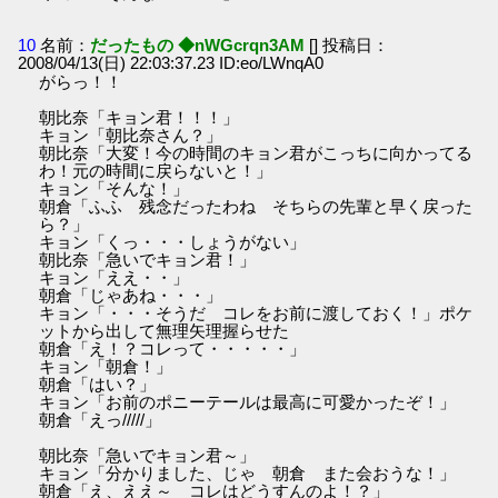
10
名前：
だったもの ◆nWGcrqn3AM
[] 投稿日：
2008/04/13(日) 22:03:37.23 ID:eo/LWnqA0
がらっ！！
朝比奈「キョン君！！！」
キョン「朝比奈さん？」
朝比奈「大変！今の時間のキョン君がこっちに向かってる
わ！元の時間に戻らないと！」
キョン「そんな！」
朝倉「ふふ 残念だったわね そちらの先輩と早く戻った
ら？」
キョン「くっ・・・しょうがない」
朝比奈「急いでキョン君！」
キョン「ええ・・」
朝倉「じゃあね・・・」
キョン「・・・そうだ コレをお前に渡しておく！」ポケ
ットから出して無理矢理握らせた
朝倉「え！？コレって・・・・・」
キョン「朝倉！」
朝倉「はい？」
キョン「お前のポニーテールは最高に可愛かったぞ！」
朝倉「えっ/////」
朝比奈「急いでキョン君～」
キョン「分かりました、じゃ 朝倉 また会おうな！」
朝倉「え、ええ～ コレはどうすんのよ！？」