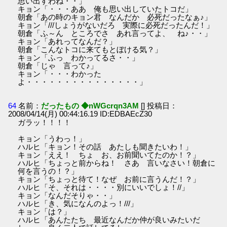
思い出すわね・・」
キョン「・・・ああ 俺も思い出していたトコだ」
朝倉「あの時のキョン君 なんだか 必死だったなぁ♪」
キョン「///しょうがないだろ 実際に必死だったんだ！」
朝倉「ふ～ん ところでさ あれ言ってよ、 ね♪・・」
キョン「あれってなんだ？」
朝倉「こんなトコに来てもとぼける気？」
キョン「ふっ わかってるさ・・」
朝倉「じゃ 言って♪」
キョン「・・・わかった
よ・・・・・・・・・・・・・・・」
64
名前：
だったもの ◆nWGcrqn3AM
[] 投稿日：
2008/04/14(月) 00:44:16.19 ID:EDBAEcZ30
ガラッ！！！！
キョン「うわっ！」
ハルヒ「キョン！その話 あたしも聞きたいわ！」
キョン「ええ！ ちょ お、お前聞いてたのか！？」
ハルヒ「ちょっと前からね！ さあ 言いなさい！朝倉に
何を言うの！？」
キョン「ちょっと待て！なぜ お前に言うんだ！？」
ハルヒ「そ、それは・・・・別にいいでしょ！//」
キョン「なんだそりゃ・・」
ハルヒ「き、気になんのよっ！///」
キョン「は？」
ハルヒ「あんたたち 最近なんだか仲が良いみたいだ