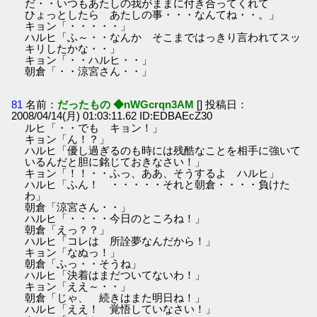
だ・・いつもあたしの我がままに付き合ってくれて
ひょっとしたら あたしの事・・・なんてね・・。」
キョン「・・・・・」
ハルヒ「ふ～・・なんか そこまではっきり言われてスッ
キリしたかな・・」
キョン「・・ハルヒ・・」
朝倉「・・涼宮さん・・」
81
名前：
だったもの ◆nWGcrqn3AM
[] 投稿日：
2008/04/14(月) 01:03:11.62 ID:EDBAEcZ30
ルヒ「・・でも キョン！」
キョン「ん！？」
ハルヒ「優し過ぎるのも時には残酷なことを相手に強いて
いるんだと胆に銘じておきなさい！」
キョン「！！・・ふっ、ああ、そうするよ ハルヒ」
ハルヒ「ふん！ ・・・・・それと朝倉・・・・負けた
わ」
朝倉「涼宮さん・・」
ハルヒ「・・・・今日のところね！」
朝倉「えっ？？」
ハルヒ「コレは 所詮夢なんだから！」
キョン「なぬっ！」
朝倉「ふっ・・そうね」
ハルヒ「決着はまだついてないわ！」
キョン「ええ～・・」
朝倉「じゃ、 続きはまた明日ね！」
ハルヒ「ええ！ 覚悟していなさい！」