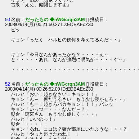
古泉「ええ、健闘しますよ」
50
名前：
だったもの ◆nWGcrqn3AM
[] 投稿日：
2008/04/14(月) 00:21:50.27 ID:EDBAEcZ30
ピッ
キョン「ったく ハルヒの奴何を考えてるんだ・・」
キョン「今日なんかあったかな？・・・・え～
と・・・・・あれ なんか強烈に眠気が・・・・ぐ～」
・・・・・・・・・・・・・・・・・・・・・・・・・・・
52
名前：
だったもの ◆nWGcrqn3AM
[] 投稿日：
2008/04/14(月) 00:26:52.09 ID:EDBAEcZ30
ハルヒ「おい！起きなさい！キョン！！」
キョン「ん～ 何だうるさい もう少し寝かせろ・・」
ハルヒ「もー！起きろバカキョン！！！」バシッ
キョン「いっつー・・・なんだ～？」
朝倉「涼宮さん もう少し優しく・・・」
ハルヒ「いいのっ！」
朝倉「・・・・」
キョン「あれ、ココは？確か部屋にいたような・・・？」
ハルヒ「やっと起きたわね！ 」
朝倉「おはよう キョン君♪」