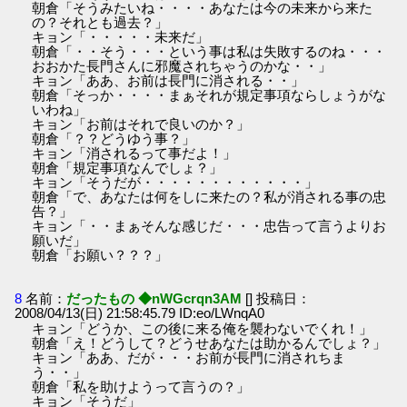
朝倉「そうみたいね・・・・あなたは今の未来から来た
の？それとも過去？」
キョン「・・・・・未来だ」
朝倉「・・そう・・・という事は私は失敗するのね・・・
おおかた長門さんに邪魔されちゃうのかな・・」
キョン「ああ、お前は長門に消される・・」
朝倉「そっか・・・・まぁそれが規定事項ならしょうがな
いわね」
キョン「お前はそれで良いのか？」
朝倉「？？どうゆう事？」
キョン「消されるって事だよ！」
朝倉「規定事項なんでしょ？」
キョン「そうだが・・・・・・・・・・・・」
朝倉「で、あなたは何をしに来たの？私が消される事の忠
告？」
キョン「・・まぁそんな感じだ・・・忠告って言うよりお
願いだ」
朝倉「お願い？？？」
8
名前：
だったもの ◆nWGcrqn3AM
[] 投稿日：
2008/04/13(日) 21:58:45.79 ID:eo/LWnqA0
キョン「どうか、この後に来る俺を襲わないでくれ！」
朝倉「え！どうして？どうせあなたは助かるんでしょ？」
キョン「ああ、だが・・・お前が長門に消されちま
う・・」
朝倉「私を助けようって言うの？」
キョン「そうだ」