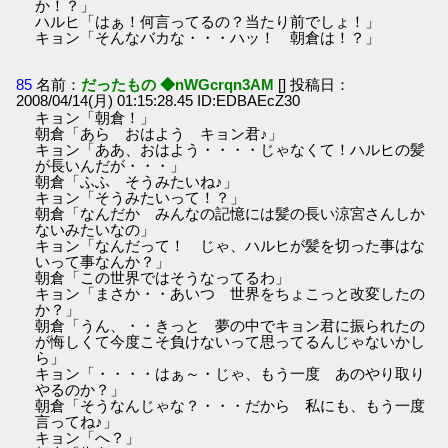
か！？」
ハルヒ「はぁ！何言ってるの？当たり前でしょ！」
キョン「そんなバカな・・・ハッ！ 朝倉は！？」
85
名前：
だったもの ◆nWGcrqn3AM
[] 投稿日：
2008/04/14(月) 01:15:28.45 ID:EDBAEcZ30
キョン「朝倉！」
朝倉「あら おはよう キョン君♪」
キョン「ああ、おはよう・・・・じゃなくて！ハルヒの髪
が長いんだが・・・」
朝倉「ふふ そうみたいね♪」
キョン「そうみたいって！？」
朝倉「なんだか みんなの記憶には髪の長い涼宮さんしか
ないみたいなの」
キョン「なんだって！ じゃ、ハルヒが髪を切った事はな
いって事なんか？」
朝倉「この世界ではそうなってるわ」
キョン「まさか・・あいつ 世界をちょこっと改変したの
か？」
朝倉「うん、・・きっと 夢の中でキョン君に振られたの
が悔しくて今度こそ負けないって思ってるんじゃないかし
ら」
キョン「・・・・はぁ～・じゃ、もう一度 あのやり取り
やるのか？」
朝倉「そうなんじゃな？・・・だから 私にも、もう一度
言ってね♪」
キョン「へ？」