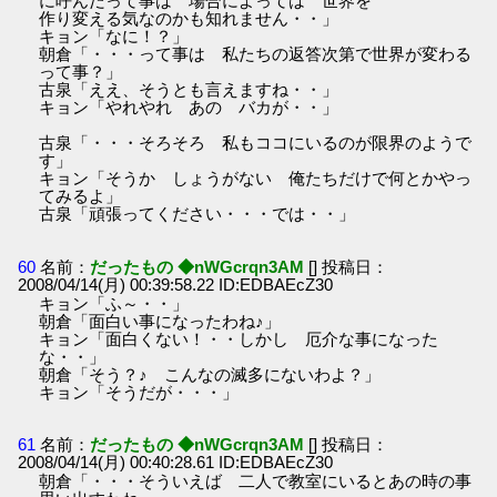
に呼んだって事は 場合によっては 世界を
作り変える気なのかも知れません・・」
キョン「なに！？」
朝倉「・・・って事は 私たちの返答次第で世界が変わる
って事？」
古泉「ええ、そうとも言えますね・・」
キョン「やれやれ あの バカが・・」
古泉「・・・そろそろ 私もココにいるのが限界のようで
す」
キョン「そうか しょうがない 俺たちだけで何とかやっ
てみるよ」
古泉「頑張ってください・・・では・・」
60
名前：
だったもの ◆nWGcrqn3AM
[] 投稿日：
2008/04/14(月) 00:39:58.22 ID:EDBAEcZ30
キョン「ふ～・・」
朝倉「面白い事になったわね♪」
キョン「面白くない！・・しかし 厄介な事になった
な・・」
朝倉「そう？♪ こんなの滅多にないわよ？」
キョン「そうだが・・・」
61
名前：
だったもの ◆nWGcrqn3AM
[] 投稿日：
2008/04/14(月) 00:40:28.61 ID:EDBAEcZ30
朝倉「・・・そういえば 二人で教室にいるとあの時の事