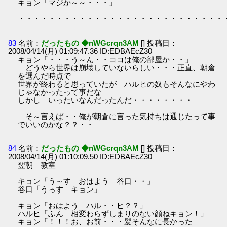
キョン「マジか～～・・・」
・・・・・・・・・・・・・・・・・・・・・・・・・・・
83
名前：
だったもの ◆nWGcrqn3AM
[] 投稿日：
2008/04/14(月) 01:09:47.36 ID:EDBAEcZ30
キョン「・・・う～ん・・ココは俺の部屋か・・」
どうやら世界は崩壊していないらしい・・・正直、朝倉
を選んだ時点で
世界が終わると思っていたが ハルヒの奴もそんなにやわ
じゃなかったって事だな
しかし いったいなんだったんだ・・・・・・・・
そ～言えば・・俺が朝倉に言った気持ちは通じたって事
でいいのかな？？・・
84
名前：
だったもの ◆nWGcrqn3AM
[] 投稿日：
2008/04/14(月) 01:10:09.50 ID:EDBAEcZ30
翌朝 教室
キョン「う～す おはよう 谷口・・」
谷口「うっす キョン」
キョン「おはよう ハル・・ヒ？？」
ハルヒ「ふん 相変わらずしまりのない顔ねキョン！」
キョン「！！！お、お前・・・髪そんなに長かった