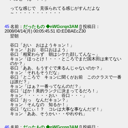
ってな感じで 見張られてる感じがすんだよな
～・・・・・・・・・・・
45
名前：
だったもの ◆nWGcrqn3AM
[] 投稿日：
2008/04/14(月) 00:05:45.51 ID:EDBAEcZ30
翌朝
谷口「おい おはようキョン！」
キョン「おお 谷口おはよう」
谷口「相変わらず 朝はシケた顔してんな～」
キョン「ほっとけ！・・・ところでまだ国木田は来てない
のか？」
谷口「ああ、もうすぐで来るんじゃないのか？」
キョン「それもそうだな」
谷口「ところで キョンに聞くがお前 このクラスで一番
は誰だ？」
キョン「はぁ？一番ってなんのだ？」
谷口「ばか！美的ランクに決まってるだろ！」
キョン「・・・・・おい 谷口・・・」
谷口「おっ なんだキョン？」
キョン「そんなの 知るか！」
谷口「なにぃ！？ コレは大事な事なんだぞ！」
キョン「ああ、そうかい・・やれやれ」
46
名前：
だったもの ◆nWGcrqn3AM
[] 投稿日：