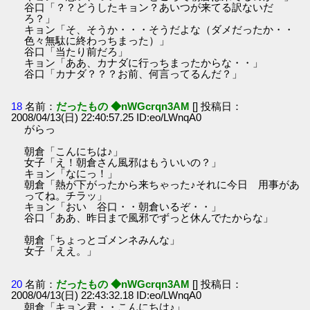
谷口「？？どうしたキョン？あいつが来てる訳ないだ
ろ？」
キョン「そ、そうか・・・そうだよな（ダメだったか・・
色々無駄に終わっちまった）」
谷口「当たり前だろ」
キョン「ああ、カナダに行っちまったからな・・」
谷口「カナダ？？？お前、何言ってるんだ？」
18
名前：
だったもの ◆nWGcrqn3AM
[] 投稿日：
2008/04/13(日) 22:40:57.25 ID:eo/LWnqA0
がらっ
朝倉「こんにちは♪」
女子「え！朝倉さん風邪はもういいの？」
キョン「なにっ！」
朝倉「熱が下がったから来ちゃった♪それに今日 用事があ
ってね。チラッ」
キョン「おい 谷口・・朝倉いるぞ・・」
谷口「ああ、昨日まで風邪でずっと休んでたからな」
朝倉「ちょっとゴメンネみんな」
女子「ええ。」
20
名前：
だったもの ◆nWGcrqn3AM
[] 投稿日：
2008/04/13(日) 22:43:32.18 ID:eo/LWnqA0
朝倉「キョン君・・こんにちは♪」