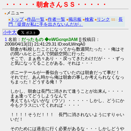
・・・・・朝倉さんＳＳ・・・・・
メニュー
●
トップ
作品一覧
作者一覧
掲示板
検索
リンク
長
■
■
■
■
■
■
SS：
門「提督が私に手を出さないんだが」
大
小
中
1
名前：
だったもの ◆nWGcrqn3AM
[] 投稿日：
2008/04/13(日) 21:41:29.31 ID:eo/LWnqA0
朝倉が転校したことになってから数週間たった・・俺はそ
の間ハルヒと二人で閉鎖空間に行った
そこで、まぁ色々あり・・戻ってきたわけだが・・・ずっ
と気になってることがある。それは・・・
ポニーテールが一番似合っていたのは朝倉だって事だ！
それでだ、あん時から俺は朝倉の事しか考えられなくなっ
ちまった！どうする俺！？
しかし、朝倉は長門に消されて逢うことが出来ん・・・・
まぁ逢ってどうしようなんて
考えてもいないがな（ウソ）・・・・・しかし、どうにか
今もクラスにいてくれれば・・・・
！！！！そうだ！！！ 長門に消されないようにすりゃい
いだ！
そのためには過去に行く必要があるな・・・しかしどうや