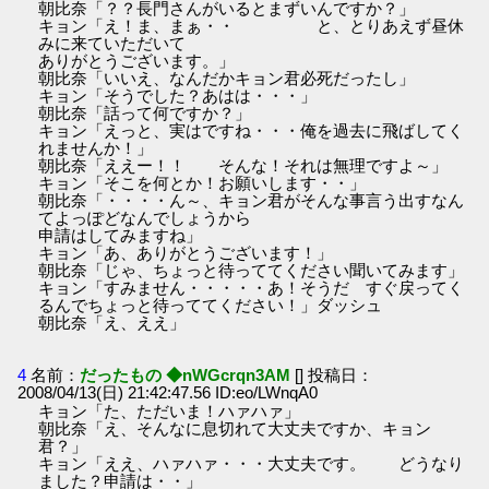
朝比奈「？？長門さんがいるとまずいんですか？」
キョン「え！ま、まぁ・・ と、とりあえず昼休
みに来ていただいて
ありがとうございます。」
朝比奈「いいえ、なんだかキョン君必死だったし」
キョン「そうでした？あはは・・・」
朝比奈「話って何ですか？」
キョン「えっと、実はですね・・・俺を過去に飛ばしてく
れませんか！」
朝比奈「ええー！！ そんな！それは無理ですよ～」
キョン「そこを何とか！お願いします・・」
朝比奈「・・・・ん～、キョン君がそんな事言う出すなん
てよっぽどなんでしょうから
申請はしてみますね」
キョン「あ、ありがとうございます！」
朝比奈「じゃ、ちょっと待っててください聞いてみます」
キョン「すみません・・・・・あ！そうだ すぐ戻ってく
るんでちょっと待っててください！」ダッシュ
朝比奈「え、ええ」
4
名前：
だったもの ◆nWGcrqn3AM
[] 投稿日：
2008/04/13(日) 21:42:47.56 ID:eo/LWnqA0
キョン「た、ただいま！ハァハァ」
朝比奈「え、そんなに息切れて大丈夫ですか、キョン
君？」
キョン「ええ、ハァハァ・・・大丈夫です。 どうなり
ました？申請は・・」