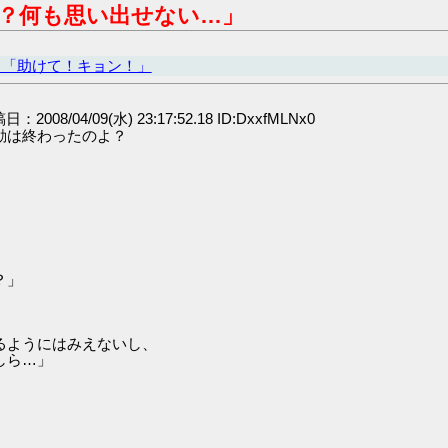
？何も思い出せない…」
ヒ「助けて！キョン！」
稿日：2008/04/09(水) 23:17:52.18 ID:DxxfMLNx0
動は終わったのよ？
」
？」
るようにはみえないし、
しら…」