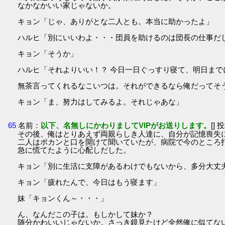
なかなかいい家じゃないか。
キョン「じゃ、ありがとな二人とも。本当に助かったよ」
ハルヒ「別にいいわよ・・・団員を助けるのは団長の仕事だ
キョン「そうか」
ハルヒ「それよりいい！？ 今日一日ぐっすり寝て、明日まで
無茶言ってくれるなこいつは。それができるなら俺だってそ
キョン「ま、努力はしてみるよ。それじゃあな」
65
名前：
以下、名無しにかわりましてVIPがお送りします。
[] 
その後、俺はとりあえず両親らしき人達に、自分が記憶喪失
二人はポカンと口を開けて聞いていたが、病院で今のところ
急に慌てたように心配しだした。
キョン「別に生活に支障があるわけでもないから、多分大丈
キョン「疲れたんで、今日はもう寝ます」
妹「キョンくん～・・・」
ん、なんだこの子は。もしかして妹か？
随分かわいいじゃないか。さっき鏡見たけど全然俺に似てな