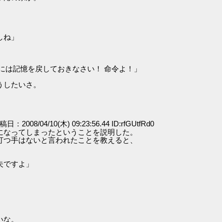
しね」
には記憶を戻しておきなさい！ 命令よ！」
うしたいさ。
投稿日：2008/04/10(木) 09:23:56.44 ID:rfGUtfRd0
になってしまったということを説明した。
打つ手はないと言われたことを教えると、
夫ですよ」
いな。