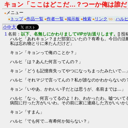
キョン「ここはどこだ…？つーか俺は誰だ
メニュー
●
トップ
作品一覧
作者一覧
掲示板
検索
リンク
ハル
■
■
■
■
■
■
SS：
大
小
中
1
名前：
以下、名無しにかわりましてVIPがお送りします。
[] 投
ハルヒ「あれキョン？まだ部室にいたの？有希も。今日の活
私は忘れ物とりに来たんだけど」
キョン「キョンって俺のことか？」
ハルヒ「は？あんた何言ってんの？」
キョン「どうも記憶喪失ってやつになっちまったみたいで…
ハルヒ「それマジで言ってんの？私が誰なのかわからないの
キョン「いやあ、かわいい子だとは思うが、名前までは…」
ハルヒ「なっ、何言ってるのよ！わ、わかったわ。嘘ついて
病院に行った方がいいわ。その前に家に連絡した方がいいか
キョン「すまん」
ハルヒ「でも何で…有希何か知らない？」