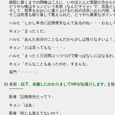
病院に着くまでの間俺は二人に、いやほとんど黒髪の方から
どうやら俺はキョンという名前（なんだそりゃ）で、北高と
そして、世界をおおいに盛り上げるための涼宮ハルヒの団、通
そこは何度も繰り返して教えられた。どうやら重要なポイン
ハルヒ「しかし本当に記憶喪失なんてあるのね・・・おもし
キョン「まったくだ」
ハルヒ「あんた自分のことなんだから少しは焦りなさいよ！
キョン「とは言ってもな・・・」
ハルヒ「まったく三日間ぶっつつげで寝っぱなしにはなるわ
キョン「そんなこともあったのか。すまんな」
長門「・・・・」
61
名前：
以下、名無しにかわりましてVIPがお送りします。
[] 
─────
医者「記憶喪失だって？」
キョン「はあ」
医者「何にも覚えてないの？」