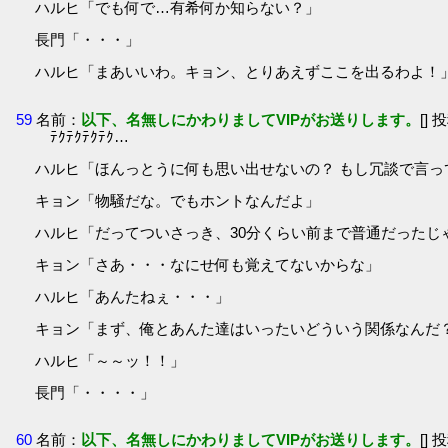
ハルヒ「でも何で…有希何か知らない？」
長門「・・・」
ハルヒ「まあいいわ。キョン、とりあえずここを出るわよ！
59
名前：
以下、名無しにかわりましてVIPがお送りします。
[] 
ﾃｸﾃｸﾃｸﾃｸ…
ハルヒ「ほんっとうに何も思い出せないの？ もし冗談で言っ
キョン「物騒だな。でもホントなんだよ」
ハルヒ「だってついさっき、30分くらい前まで普通だったじ
キョン「さあ・・・なにせ何も覚えてないからな」
ハルヒ「あんたねぇ・・・」
キョン「まず、俺とあんた達はいったいどういう関係なんだ？
ハルヒ「～～ッ！！」
長門「・・・・」
60
名前：
以下、名無しにかわりましてVIPがお送りします。
[] 