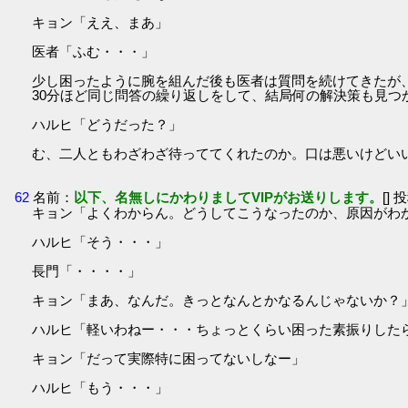
キョン「ええ、まあ」
医者「ふむ・・・」
少し困ったように腕を組んだ後も医者は質問を続けてきたが
30分ほど同じ問答の繰り返しをして、結局何の解決策も見つ
ハルヒ「どうだった？」
む、二人ともわざわざ待っててくれたのか。口は悪いけどい
62
名前：
以下、名無しにかわりましてVIPがお送りします。
[] 
キョン「よくわからん。どうしてこうなったのか、原因がわ
ハルヒ「そう・・・」
長門「・・・・」
キョン「まあ、なんだ。きっとなんとかなるんじゃないか？
ハルヒ「軽いわねー・・・ちょっとくらい困った素振りした
キョン「だって実際特に困ってないしなー」
ハルヒ「もう・・・」