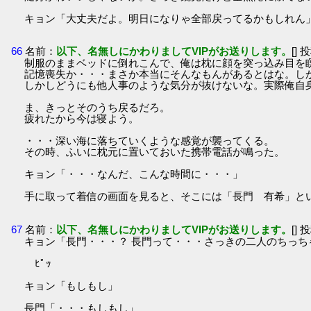
キョン「大丈夫だよ。明日になりゃ全部戻ってるかもしれん
66
名前：
以下、名無しにかわりましてVIPがお送りします。
[] 
制服のままベッドに倒れこんで、俺は枕に顔を突っ込み目を
記憶喪失か・・・まさか本当にそんなもんがあるとはな。し
しかしどうにも他人事のような気分が抜けないな。実際俺自
ま、きっとそのうち戻るだろ。
疲れたから今は寝よう。
・・・深い海に落ちていくような感覚が襲ってくる。
その時、ふいに枕元に置いておいた携帯電話が鳴った。
キョン「・・・なんだ、こんな時間に・・・」
手に取って着信の画面を見ると、そこには「長門 有希」と
67
名前：
以下、名無しにかわりましてVIPがお送りします。
[] 
キョン「長門・・・？ 長門って・・・さっきの二人のちっち
ﾋﾟｯ
キョン「もしもし」
長門「・・・もしもし」