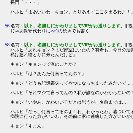
長門「・・・」
ハルヒ「まあいいわ。キョン、とりあえずここを出るわよ！
56
名前：
以下、名無しにかわりましてVIPがお送りします。
[] 
じゃあ保守代わりに
>>1
の続きでも書く
58
名前：
以下、名無しにかわりましてVIPがお送りします。
[] 
ハルヒ「あれキョン？まだ部室にいたの？有希も。今日の活
私は忘れ物とりに来たんだけど」
キョン「キョンって俺のことか？」
ハルヒ「は？あんた何言ってんの？」
キョン「どうも記憶喪失ってやつになっちまったみたいで…
ハルヒ「それマジで言ってんの？私が誰なのかわからないの
キョン「いやあ、かわいい子だとは思うが、名前までは…」
ハルヒ「なっ、何言ってるのよ！わ、わかったわ。嘘ついて
病院に行った方がいいわ。その前に家に連絡した方がいいか
キョン「すまん」