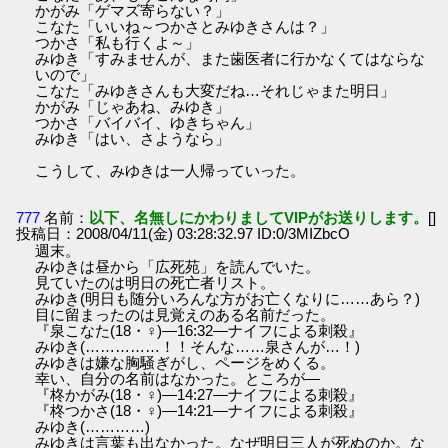
かがみ「ゲマズ寄らない？」
こなた「いいね～つかさとみゆきさんは？」
つかさ「私も行くよ～」
みゆき「すみませんが、また歯医者に行かなくてはならな
いので」
こなた「みゆきさんも大変だね…それじゃまた明日」
かがみ「じゃあね、みゆき」
つかさ「バイバイ、ゆきちゃん」
みゆき「はい、さようなら」
こうして、みゆきは一人帰っていった。
777
名前：
以下、名無しにかわりましてVIPがお送りします。
[]
投稿日：2008/04/11(金) 03:28:32.97 ID:0/3MIZbcO
週末。
みゆきは昼から「広死苑」を読んでいた。
見ていたのは明日の死亡者リスト。
みゆき(明日も随分いろんな方がお亡くなりに……あら？)
目に留まったのは見覚えのある名前だった。
『泉こなた(18・♀)―16:32―ナイフによる刺殺』
みゆき(……………！！そんな……泉さんが…！)
みゆきは嫌な胸騒ぎがし、ページをめくる。
幸い、自分の名前はなかった。ところが―
『柊かがみ(18・♀)―14:27―ナイフによる刺殺』
『柊つかさ(18・♀)―14:21―ナイフによる刺殺』
みゆき(…………)
みゆきは言葉も出なかった。なぜ明日三人が死ぬのか。な