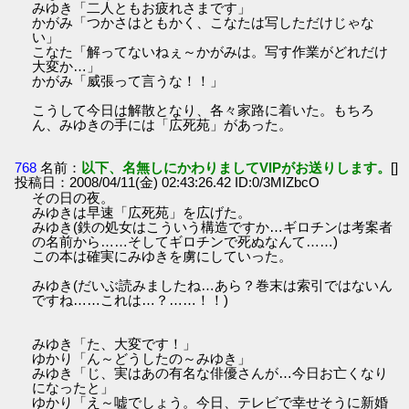
みゆき「二人ともお疲れさまです」
かがみ「つかさはともかく、こなたは写しただけじゃな
い」
こなた「解ってないねぇ～かがみは。写す作業がどれだけ
大変か…」
かがみ「威張って言うな！！」
こうして今日は解散となり、各々家路に着いた。もちろ
ん、みゆきの手には「広死苑」があった。
768
名前：
以下、名無しにかわりましてVIPがお送りします。
[]
投稿日：2008/04/11(金) 02:43:26.42 ID:0/3MIZbcO
その日の夜。
みゆきは早速「広死苑」を広げた。
みゆき(鉄の処女はこういう構造ですか…ギロチンは考案者
の名前から……そしてギロチンで死ぬなんて……)
この本は確実にみゆきを虜にしていった。
みゆき(だいぶ読みましたね…あら？巻末は索引ではないん
ですね……これは…？……！！)
みゆき「た、大変です！」
ゆかり「ん～どうしたの～みゆき」
みゆき「じ、実はあの有名な俳優さんが…今日お亡くなり
になったと」
ゆかり「え～嘘でしょう。今日、テレビで幸せそうに新婚