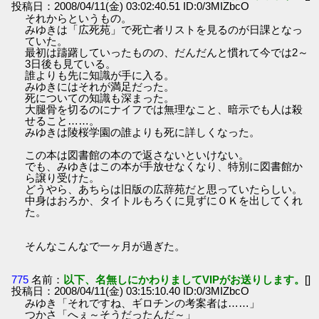
投稿日：2008/04/11(金) 03:02:40.51 ID:0/3MIZbcO
それからというもの。
みゆきは「広死苑」で死亡者リストを見るのが日課となっ
ていた。
最初は躊躇していったものの、だんだんと慣れて今では2～
3日後も見ている。
誰よりも先に知識が手に入る。
みゆきにはそれが満足だった。
死についての知識も深まった。
大腿骨を切るのにナイフでは無理なこと、暗示でも人は殺
せること……。
みゆきは陵桜学園の誰よりも死に詳しくなった。
この本は図書館の本ので返さないといけない。
でも、みゆきはこの本が手放せなくなり、特別に図書館か
ら譲り受けた。
どうやら、あちらは旧版の広辞苑だと思っていたらしい。
中身はおろか、タイトルもろくに見ずにＯＫを出してくれ
た。
そんなこんなで一ヶ月が過ぎた。
775
名前：
以下、名無しにかわりましてVIPがお送りします。
[]
投稿日：2008/04/11(金) 03:15:10.40 ID:0/3MIZbcO
みゆき「それですね、ギロチンの考案者は……」
つかさ「へぇ～そうだったんだ～」