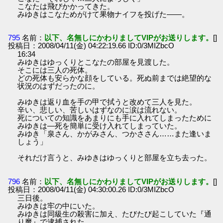
こなたは飛びかかってきた。
みゆきはこなためがけて果物ナイフを投げた――。
795
名前：
以下、名無しにかわりましてVIPがお送りします。
[]
投稿日：2008/04/11(金) 04:22:19.66 ID:0/3MIZbcO
16:34
みゆきはゆっくりとこなたの部屋を見渡した。
そこには三人の死体。
どの死体も安らかな顔をしている。死ぬ前までは絶望的な
状況のはずだったのに。
みゆきは返り血を手の甲で拭うと改めて三人を見た。
辛い、悲しい、苦しいはずなのに涙は流れない。
死についての知識をあまりにも手に入れてしまったために
みゆきは―死を簡単に受け入れてしまっていた。
みゆき「泉さん、かがみさん、つかささん……また逢いま
しょう」
それだけ言うと、みゆきはゆっくりと部屋を立ち去った。
796
名前：
以下、名無しにかわりましてVIPがお送りします。
[]
投稿日：2008/04/11(金) 04:30:00.26 ID:0/3MIZbcO
三日後。
みゆきは牢の中にいた。
みゆきは同級生の殺害に加え、たびたび起こしていた『通
り魔』で逮捕された。