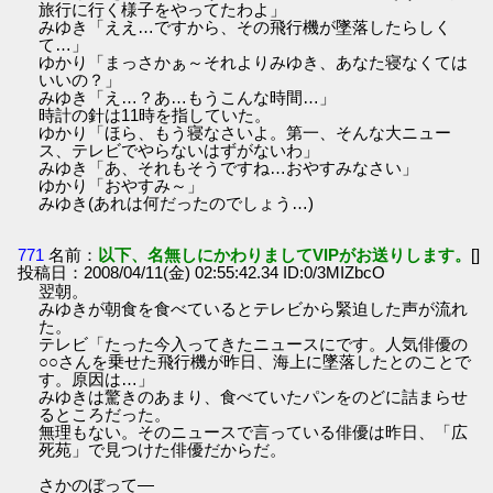
旅行に行く様子をやってたわよ」
みゆき「ええ…ですから、その飛行機が墜落したらしく
て…」
ゆかり「まっさかぁ～それよりみゆき、あなた寝なくては
いいの？」
みゆき「え…？あ…もうこんな時間…」
時計の針は11時を指していた。
ゆかり「ほら、もう寝なさいよ。第一、そんな大ニュー
ス、テレビでやらないはずがないわ」
みゆき「あ、それもそうですね…おやすみなさい」
ゆかり「おやすみ～」
みゆき(あれは何だったのでしょう…)
771
名前：
以下、名無しにかわりましてVIPがお送りします。
[]
投稿日：2008/04/11(金) 02:55:42.34 ID:0/3MIZbcO
翌朝。
みゆきが朝食を食べているとテレビから緊迫した声が流れ
た。
テレビ「たった今入ってきたニュースにです。人気俳優の
○○さんを乗せた飛行機が昨日、海上に墜落したとのことで
す。原因は…」
みゆきは驚きのあまり、食べていたパンをのどに詰まらせ
るところだった。
無理もない。そのニュースで言っている俳優は昨日、「広
死苑」で見つけた俳優だからだ。
さかのぼって―