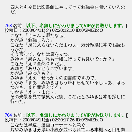
四人とも今日は図書館にやってきて勉強会を開いているの
だ。
763
名前：
以下、名無しにかわりましてVIPがお送りします。
[]
投稿日：2008/04/11(金) 02:20:12.10 ID:0/3MIZbcO
こなた「う～ん…暇だなぁ」
かがみ「勉強しろよ」
こなた「身に入らないんだよねぇ…気分転換に本でも読も
うかな」
そう言ってこなたは席を立つ。
みゆき「泉さん、私も一緒に行っても良いですか？」
こなた「え？全然ＯＫだよ」
みゆき「ありがとうございます」
かがみ「みゆきも？」
みゆき「ええ…せっかくの図書館ですので」
かがみ「まあ、みゆきはもう終わらせているし…あ、ほら
つかさ、また間違えてる」
つかさ「えぇ～また～」
その光景を見て微笑んだ後、こなたとみゆきは本を探しに
行った。
764
名前：
以下、名無しにかわりましてVIPがお送りします。
[]
投稿日：2008/04/11(金) 02:30:17.26 ID:0/3MIZbcO
こなたは早速、漫画コーナーへと急ぐ。
片やみゆきは分厚い小説が並べられている本棚へと目を向