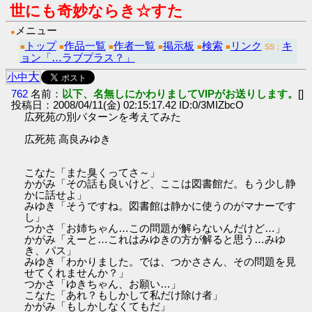
世にも奇妙ならき☆すた
メニュー
●
トップ
作品一覧
作者一覧
掲示板
検索
リンク
キ
■
■
■
■
■
■
SS：
ョン「…ラブプラス？」
大
小
中
762
名前：
以下、名無しにかわりましてVIPがお送りします。
[]
投稿日：2008/04/11(金) 02:15:17.42 ID:0/3MIZbcO
広死苑の別パターンを考えてみた
広死苑 高良みゆき
こなた「また臭くってさ～」
かがみ「その話も良いけど、ここは図書館だ。もう少し静
かに話せよ」
みゆき「そうですね。図書館は静かに使うのがマナーです
し」
つかさ「お姉ちゃん…この問題が解らないんだけど…」
かがみ「えーと…これはみゆきの方が解ると思う…みゆ
き、パス」
みゆき「わかりました。では、つかささん、その問題を見
せてくれませんか？」
つかさ「ゆきちゃん、お願い…」
こなた「あれ？もしかして私だけ除け者」
かがみ「もしかしなくてもだ」