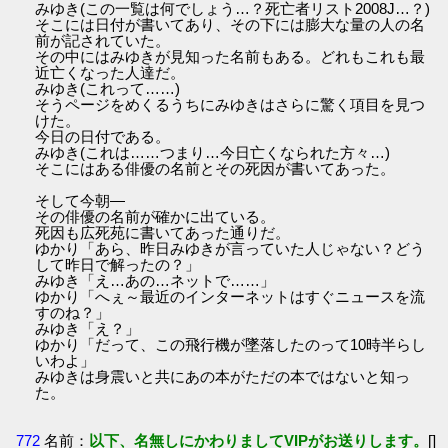
みゆき(この一覧は何でしょう…？死亡者リスト2008J…？)
そこには日付が書いてあり、その下には膨大な量の人の名
前が記されていた。
その中にはみゆきが見知った名前もある。どれもこれも最
近亡くなった人達だ。
みゆき(これって……)
そうページをめくるうちにみゆきはさらに驚く項目を見つ
けた。
今日の日付である。
みゆき(これは……つまり…今日亡くなられた方々…)
そこにはある俳優の名前とその死因が書いてあった。
そして今朝―
その俳優の名前が確かに出ている。
死因も広死苑に書いてあった通りだ。
ゆかり「あら、昨日みゆきが言っていた人じゃない？どう
して昨日で解ったの？」
みゆき「え…あの…ネットで……」
ゆかり「へぇ～最近のインターネットはすぐニュースを流
すのね？」
みゆき「え？」
ゆかり「だって、この飛行機が墜落したのって10時半らし
いわよ」
みゆきは身震いと共にあの本がただの本ではないと知っ
た。
772
名前：
以下、名無しにかわりましてVIPがお送りします。
[]