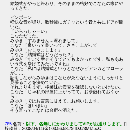
結婚式がやっと終わり、そのままの格好でこなたの家にや
ってきた。
ピンポーン
軽快な音が鳴り、数秒後にガチャという音と共にドアが開
いた。
「いらっしゃーい」
こなただった。
みゆき「すみません…遅れまして」
こなた「良いって良いって。ささ、上がって」
みゆき「おじゃまします」
こなた「結婚式はどうだった？」
みゆき「すごく幸せそうでとてもよかったです。私もああ
いう式を挙げてみたいですね」
こなた「私には結婚式というとなぜかビアンカとフローラ
が……」
話をしながらみゆきはこなたが死なないようにしっかりと
見張ることを決めていた。
それよりもまず、柊姉妹の安否を確認しないといけない。
こなた「じゃ私の部屋に上がってて。お茶煎れておくか
ら」
みゆき「ではお言葉に甘えて…お願いします」
こなた「ほいほい」
そう言ってこなたは台所へ消えた。
785
名前：
以下、名無しにかわりましてVIPがお送りします。
[]
投稿日：2008/04/11(金) 03:56:58.79 ID:0/3MIZbcO