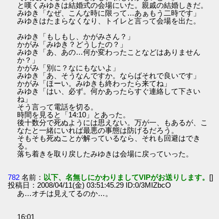
と嘆くみゆきは結婚式の会場にいた。親戚の結婚しきだ。
みゆき「なぜ、こんな時に限って…あぁもう二時です」
みゆきはたまらなくなり、トイレと言って会場を出た。
みゆき「もしもし、かがみさん？」
かがみ「みゆき？どうしたの？」
みゆき「あ、あの…何か変わったことなどはありません
か？」
かがみ「別に？なにもないよ」
みゆき「あ、そうなんですか。ならばそれで良いです」
かがみ「ほーい。みゆきも終わったら来てね」
みゆき「はい、必ず。何かあったらすぐ連絡して下さい
ね」
そう言って電話を切る。
時間を見ると「14:10」とあった。
後十数分で死ぬようには思えない。万が一、もあるが、こ
なたと一緒にいれば最悪の事態は防げるだろう。
そもそも死ぬことが解っているなら、それも回避はでき
る。
落ち着きを取り戻したみゆきは会場に戻っていった。
782
名前：
以下、名無しにかわりましてVIPがお送りします。
[]
投稿日：2008/04/11(金) 03:51:45.29 ID:0/3MIZbcO
あ…オチは見えてるのか…。
16:01