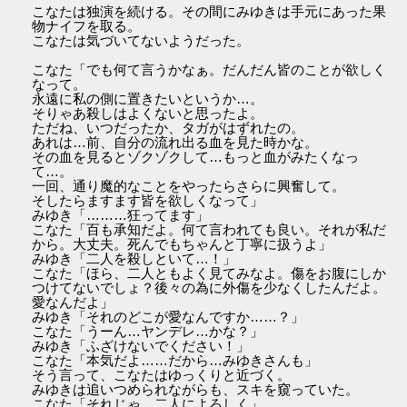
こなたは独演を続ける。その間にみゆきは手元にあった果
物ナイフを取る。
こなたは気づいてないようだった。
こなた「でも何て言うかなぁ。だんだん皆のことが欲しく
なって。
永遠に私の側に置きたいというか…。
そりゃあ殺しはよくないと思ったよ。
ただね、いつだったか、タガがはずれたの。
あれは…前、自分の流れ出る血を見た時かな。
その血を見るとゾクゾクして…もっと血がみたくなっ
て…。
一回、通り魔的なことをやったらさらに興奮して。
そしたらますます皆を欲しくなって」
みゆき「………狂ってます」
こなた「百も承知だよ。何て言われても良い。それが私だ
から。大丈夫。死んでもちゃんと丁寧に扱うよ」
みゆき「二人を殺しといて…！」
こなた「ほら、二人ともよく見てみなよ。傷をお腹にしか
つけてないでしょ？後々の為に外傷を少なくしたんだよ。
愛なんだよ」
みゆき「それのどこが愛なんですか……？」
こなた「うーん…ヤンデレ…かな？」
みゆき「ふざけないでください！」
こなた「本気だよ……だから…みゆきさんも」
そう言って、こなたはゆっくりと近づく。
みゆきは追いつめられながらも、スキを窺っていた。
こなた「それじゃ…二人によろしく」