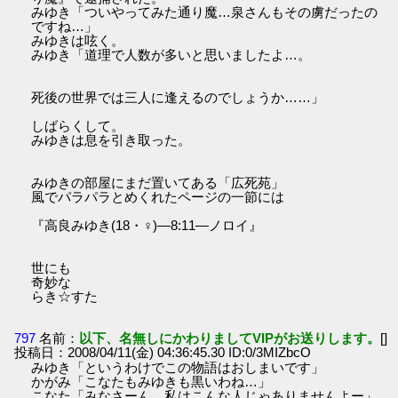
みゆき「ついやってみた通り魔…泉さんもその虜だったの
ですね…」
みゆきは呟く。
みゆき「道理で人数が多いと思いましたよ…。
死後の世界では三人に逢えるのでしょうか……」
しばらくして。
みゆきは息を引き取った。
みゆきの部屋にまだ置いてある「広死苑」
風でパラパラとめくれたページの一節には
『高良みゆき(18・♀)―8:11―ノロイ』
世にも
奇妙な
らき☆すた
797
名前：
以下、名無しにかわりましてVIPがお送りします。
[]
投稿日：2008/04/11(金) 04:36:45.30 ID:0/3MIZbcO
みゆき「というわけでこの物語はおしまいです」
かがみ「こなたもみゆきも黒いわね…」
こなた「みなさーん、私はこんな人じゃありませんよー」