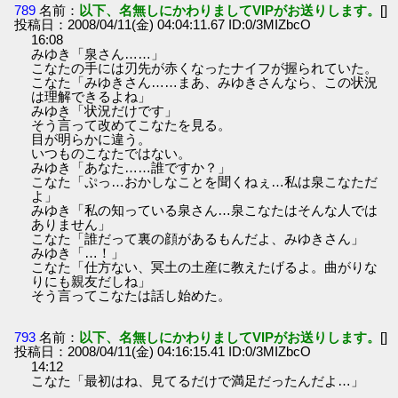
789
名前：
以下、名無しにかわりましてVIPがお送りします。
[]
投稿日：2008/04/11(金) 04:04:11.67 ID:0/3MIZbcO
16:08
みゆき「泉さん……」
こなたの手には刃先が赤くなったナイフが握られていた。
こなた「みゆきさん……まあ、みゆきさんなら、この状況
は理解できるよね」
みゆき「状況だけです」
そう言って改めてこなたを見る。
目が明らかに違う。
いつものこなたではない。
みゆき「あなた……誰ですか？」
こなた「ぷっ…おかしなことを聞くねぇ…私は泉こなただ
よ」
みゆき「私の知っている泉さん…泉こなたはそんな人では
ありません」
こなた「誰だって裏の顔があるもんだよ、みゆきさん」
みゆき「…！」
こなた「仕方ない、冥土の土産に教えたげるよ。曲がりな
りにも親友だしね」
そう言ってこなたは話し始めた。
793
名前：
以下、名無しにかわりましてVIPがお送りします。
[]
投稿日：2008/04/11(金) 04:16:15.41 ID:0/3MIZbcO
14:12
こなた「最初はね、見てるだけで満足だったんだよ…」