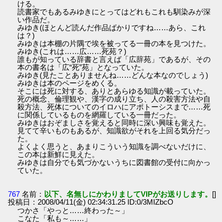
ける。
読書家でもあるみゆきにとってはどれもこれも馴染みが深
い作品だ。
みゆき(ほとんど読んだ作品ばかりですね……あら、これ
は？)
みゆきは本棚の片隅で埃を被ってる一冊の本を見つけた。
みゆき(これは……広……死苑？)
誰もが知っている辞書と言えば「広辞苑」であるが、その
本の書名は「広“死”苑」となっていた。
みゆき(見たことありませんね……どんな本なのでしょう)
みゆきは本のページをめくる。
そこには死に対する、ありとあらゆる知識が載っていた。
死の概念、倫理観や、漢字の成り立ち、人の殺害方法や自
殺方法、死体についてのイロハにアポトーシスまで……死
に関係しているものを網羅している一冊だった。
みゆきはおぞましさを覚えると同時に深い興味も覚えた。
見てて辛いものもあるが、知識欲がそれを上回る気分だっ
た。
よくよく思うと、あまりこういう知識を調べないだけに、
この本は新鮮に見えた。
みゆきは自分でも気づかないうちに図書館の受付に向かっ
ていた。
767
名前：
以下、名無しにかわりましてVIPがお送りします。
[]
投稿日：2008/04/11(金) 02:34:31.25 ID:0/3MIZbcO
つかさ「やっと……終わった～」
こなた「私も～……」