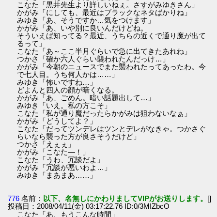
こなた「黒井先生より詳しいねぇ。さすがみゆきさん」
かがみ「にしても、最近はブラックなネタばかりね」
みゆき「あ、そうですか…気をつけます」
かがみ「あ、いや別に良いんだけどね。
そういえば知ってる？最近、うちらの近くで通り魔が出て
るって」
こなた「あ～ここ半月ぐらいで急に出てきたあれね」
つかさ「確か六人ぐらい襲われたんだっけ…」
かがみ「今朝のニュースでまた襲われたってあったわ。今
で七人目。うち何人かは……」
みゆき「怖いですね…」
どよんと四人の顔が暗くなる。
かがみ「あ、ごめん。暗い話題出して…」
みゆき「いえ。私の方こそ」
こなた「私が通り魔だったらかがみは狙わないなぁ」
かがみ「どうしてよ？」
こなた「だってツンデレはツンとデレがなきゃ。つかさぐ
らいなら襲った方が良さそうだけど」
つかさ「えぇぇ」
かがみ「こなた―！」
こなた「うわ、冗談だよ」
かがみ「冗談が悪いわよ…」
みゆき「まあまあ……」
776
名前：
以下、名無しにかわりましてVIPがお送りします。
[]
投稿日：2008/04/11(金) 03:17:22.76 ID:0/3MIZbcO
こなた「あ、もうこんな時間」