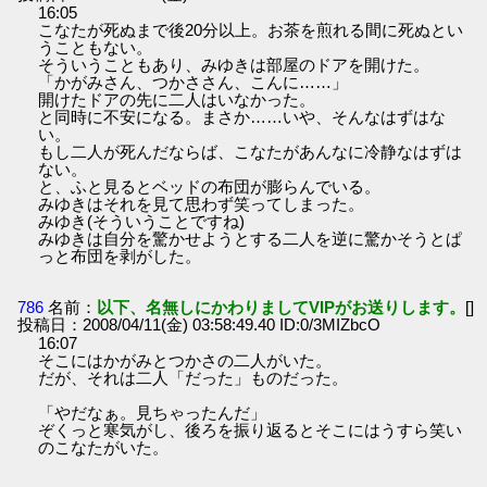
16:05
こなたが死ぬまで後20分以上。お茶を煎れる間に死ぬとい
うこともない。
そういうこともあり、みゆきは部屋のドアを開けた。
「かがみさん、つかささん、こんに……」
開けたドアの先に二人はいなかった。
と同時に不安になる。まさか……いや、そんなはずはな
い。
もし二人が死んだならば、こなたがあんなに冷静なはずは
ない。
と、ふと見るとベッドの布団が膨らんでいる。
みゆきはそれを見て思わず笑ってしまった。
みゆき(そういうことですね)
みゆきは自分を驚かせようとする二人を逆に驚かそうとぱ
っと布団を剥がした。
786
名前：
以下、名無しにかわりましてVIPがお送りします。
[]
投稿日：2008/04/11(金) 03:58:49.40 ID:0/3MIZbcO
16:07
そこにはかがみとつかさの二人がいた。
だが、それは二人「だった」ものだった。
「やだなぁ。見ちゃったんだ」
ぞくっと寒気がし、後ろを振り返るとそこにはうすら笑い
のこなたがいた。