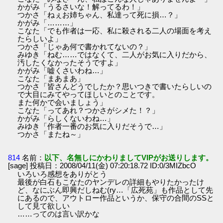
かがみ「うるさいな！解ってるわ！」
つかさ「ねぇお姉ちゃん、私達って死に損…？」
かがみ「………」
こなた「でも作者は一応、私に殺される二人の場面を考え
たらしいよ」
つかさ「じゃあ何で書かれてないの？」
みゆき「ねむ……ではなくて、二人がお気に入りだから、
汚したくなかったそうですよ」
かがみ「嘘くさいわね…」
こなた「まあまあ」
つかさ「皆さんどうでしたか？思いつきで書いたらしいの
で大目にみてやってほしいとのことです。
また何かで会いましょう」
こなた「ってあれ？つかさがシメた！？」
かがみ「らしくないわね…」
みゆき「作者一番のお気に入りだそうで…」
つかさ「またね～」
814
名前：
以下、名無しにかわりましてVIPがお送りします。
[sage] 投稿日：2008/04/11(金) 07:20:18.72 ID:0/3MIZbcO
いろいろ感想をありがとう
最後が白石もこなたのヤンデレの詳細もやりたかったけ
ど、なにぶん即興だしねむ(ry…「広死苑」も作品として先
にあるので、アウトロー作品というか、保守の合間のSSと
して見て欲しい
……ってのは言い訳かな