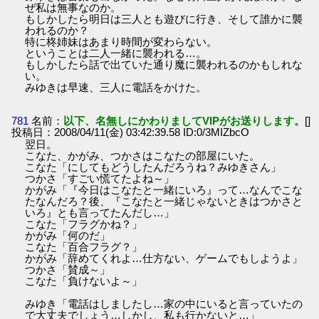
ぜ私は無事なのか。
もしかしたら明日は三人とも遊びに行き、そして誰かに襲
われるのか？
特に柊姉妹はあまり時間が変わらない。
ということは二人一緒に襲われる…。
もしかしたら話で出ていた通り魔に襲われるのかもしれな
い。
みゆきは早速、三人に電話をかけた。
781
名前：
以下、名無しにかわりましてVIPがお送りします。
[]
投稿日：2008/04/11(金) 03:42:39.58 ID:0/3MIZbcO
翌日。
こなた、かがみ、つかさはこなたの部屋にいた。
こなた「にしてもどうしたんだろうね？みゆきさん」
つかさ「すごい慌てたよね～」
かがみ「『今日はこなたと一緒にいろ』って…なんでこな
たなんだろ？後、『こなたと一緒じゃないときはつかさと
いろ』とも言ってたんだし…」
こなた「フラグかね？」
かがみ「何のだ」
こなた「百合フラグ？」
かがみ「辞めてくれよ…仕方ない、ゲームでもしようよ」
つかさ「賛成～」
こなた「負けないよ～」
みゆき「電話はしましたし…家の中にいると言っていたの
で大丈夫でしょう…しかし、私も行かないと…」