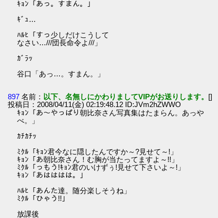
ｷｮﾝ「あっ。すまん。」
ｷﾞｭ…
ﾊﾙﾋ「すっ少しだけこうして
なさい…///団長命令よ///」
ｶﾞﾗｯ
谷口「あっ…。すまん。」
897
名前：
以下、名無しにかわりましてVIPがお送りします。
[]
投稿日：2008/04/11(金) 02:19:48.12 ID:JVm2hZWWO
ｷｮﾝ「あ～やっぱり朝比奈さん写真集はたまらん。あっや
べ。」
ｶﾁｶﾁｯ
ﾐｸﾙ「ｷｮﾝ君今なに隠したんですか～?見せて～!」
ｷｮﾝ「あ朝比奈さん！む胸が当たってますよ～!!」
ﾐｸﾙ「っもう!ｷｮﾝ君のいけずぅ!見せて下さいよ～!」
ｷｮﾝ「あはははは。」
ﾊﾙﾋ「あんた達。随分楽しそうね」
ﾐｸﾙ「ひゃう!!」
放課後