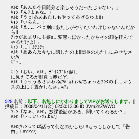
ﾊﾙﾋ「あんた今日随分と楽しそうだったじゃない。」
ｷｮﾝ「ん?まぁな。」
ﾊﾙﾋ「うっ!あああたしもやってあげるわよ!!」
ｷｮﾝ「いらん。」
ﾊﾙﾋ「え…。べっ別にあたしがやりたいわけじゃないんだか
ら!!
ｱﾝﾀがあまりにも嬉s…変態っぽかったからその顔を拝んで
やるだけよ!!」
ｷｮﾝ「…」ｶﾁｶﾁｯ
ﾊﾙﾋ「ああんた今なに隠したのよ!!団長のあたしにみせなさ
い///」
ｷﾞｭ…
ｷｮﾝ「おい、ﾊﾙﾋ。ﾃﾞｲｽﾌﾟﾚｲ越し
に見えてるが顔真っ赤だぞ。」
ﾊﾙﾋ「うっうるさいわね///ﾊﾞｶｷｮﾝ///ちょっとｱﾝﾀの手…マウ
スの上に手置かしなさい///」
928
名前：
以下、名無しにかわりましてVIPがお送りします。
[]
投稿日：2008/04/11(金) 02:50:12.06 ID:JVm2hZWWO
ｷｮﾝ「なぁ、ﾊﾙﾋ。放課後話がある。聞いてくれるか？」
ﾊﾙﾋ「いっいいわよ///」
ﾊﾙﾋ(ｷｮﾝってば話って何なのかしら!!!!もっもしかして「告
白」!!!!????)