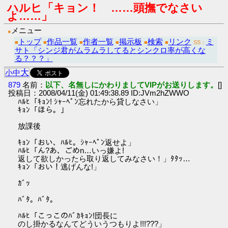
ハルヒ「キョン！ ……頭撫でなさい
よ……」
メニュー
●
トップ
作品一覧
作者一覧
掲示板
検索
リンク
ミ
■
■
■
■
■
■
SS：
サト「シンジ君がムラムラしてるとシンクロ率が高くな
る？？？」
大
小
中
879
名前：
以下、名無しにかわりましてVIPがお送りします。
[]
投稿日：2008/04/11(金) 01:49:38.89 ID:JVm2hZWWO
ﾊﾙﾋ「ｷｮﾝ! ｼｬｰﾍﾟﾝ忘れたから貸しなさい」
ｷｮﾝ「ほら。」
放課後
ｷｮﾝ「おい、ﾊﾙﾋ。ｼｬｰﾍﾟﾝ返せよ」
ﾊﾙﾋ「ん?あ、ごめn…いっ嫌よ!
返して欲しかったら取り返してみなさい！」ﾀﾀｯ…
ｷｮﾝ「おい！逃げんな!」
ｶﾞｯ
ﾊﾞﾀ。ﾊﾞﾀ。
ﾊﾙﾋ「こっこのﾊﾞｶｷｮﾝ!団長に
のし掛かるなんてどういうつもりよ!!!???」