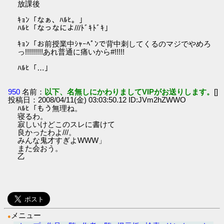
放課後
ｷｮﾝ「なぁ、ﾊﾙﾋ。」
ﾊﾙﾋ「なっなによ///ﾄﾞｷﾄﾞｷ」
ｷｮﾝ「お前授業中ｼｬｰﾍﾟﾝで背中刺してくるのマジでやめろ
っ!!!!!!!!!あれ普通に痛いから#!!!!!
ﾊﾙﾋ「…」
950
名前：
以下、名無しにかわりましてVIPがお送りします。
[]
投稿日：2008/04/11(金) 03:03:50.12 ID:JVm2hZWWO
ﾊﾙﾋ「もう無理ね。
寝るわ。
寂しいけどこのスレに書けて
良かったわよ///。
みんな鬼才すぎよWWW」
また会おう。
乙
メニュー
●