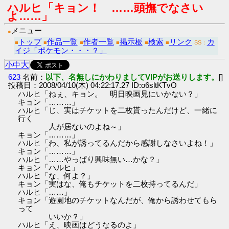
ハルヒ「キョン！ ……頭撫でなさい
よ……」
メニュー
●
トップ
作品一覧
作者一覧
掲示板
検索
リンク
カ
■
■
■
■
■
■
SS：
イジ「ポケモン・・・？」
大
小
中
623
名前：
以下、名無しにかわりましてVIPがお送りします。
[]
投稿日：2008/04/10(木) 04:22:17.27 ID:o6sltKTvO
ハルヒ「ねぇ、キョン。 明日映画見にいかない？」
キョン「………」
ハルヒ「じ、実はチケットを二枚貰ったんだけど、一緒に
行く
人が居ないのよね～」
キョン「………」
ハルヒ「わ、私が誘ってるんだから感謝しなさいよね！」
キョン「………」
ハルヒ「……やっぱり興味無い…かな？」
キョン「ハルヒ」
ハルヒ「な、何よ？」
キョン「実はな、俺もチケットを二枚持ってるんだ」
ハルヒ「……」
キョン「遊園地のチケットなんだが、俺から誘わせてもら
って
いいか？」
ハルヒ「え、映画はどうなるのよ」