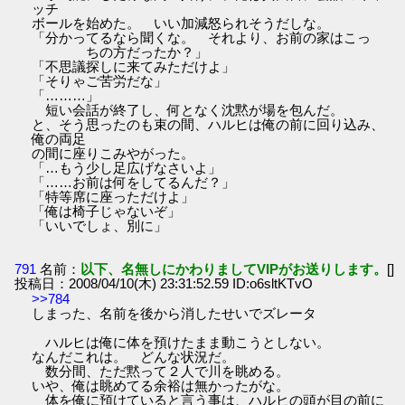
ッチ
ボールを始めた。 いい加減怒られそうだしな。
「分かってるなら聞くな。 それより、お前の家はこっ
ちの方だったか？」
「不思議探しに来てみただけよ」
「そりゃご苦労だな」
「………」
短い会話が終了し、何となく沈黙が場を包んだ。
と、そう思ったのも束の間、ハルヒは俺の前に回り込み、
俺の両足
の間に座りこみやがった。
「…もう少し足広げなさいよ」
「……お前は何をしてるんだ？」
「特等席に座っただけよ」
「俺は椅子じゃないぞ」
「いいでしょ、別に」
791
名前：
以下、名無しにかわりましてVIPがお送りします。
[]
投稿日：2008/04/10(木) 23:31:52.59 ID:o6sltKTvO
>>784
しまった、名前を後から消したせいでズレータ
ハルヒは俺に体を預けたまま動こうとしない。
なんだこれは。 どんな状況だ。
数分間、ただ黙って２人で川を眺める。
いや、俺は眺めてる余裕は無かったがな。
体を俺に預けていると言う事は、ハルヒの頭が目の前に