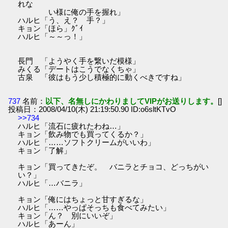
れな
い様に俺の手を握れ」
ハルヒ「う、え？ 手？」
キョン「ほら」ｸﾞｲ
ハルヒ「～～っ！」
長門 「ようやく手を繋いだ模様」
みくる「デートはこうでなくちゃ」
古泉 「彼はもう少し積極的に動くべきですね」
737
名前：
以下、名無しにかわりましてVIPがお送りします。
[]
投稿日：2008/04/10(木) 21:19:50.90 ID:o6sltKTvO
>>734
ハルヒ「流石に疲れたわね…」
キョン「飲み物でも買ってくるか？」
ハルヒ「……ソフトクリームがいいわ」
キョン「了解」
キョン「買ってきたぞ。 バニラとチョコ、どっちがい
い？」
ハルヒ「…バニラ」
キョン「俺にはちょっと甘すぎるな」
ハルヒ「……やっぱそっちも食べてみたい」
キョン「ん？ 別にいいぞ」
ハルヒ「あーん」