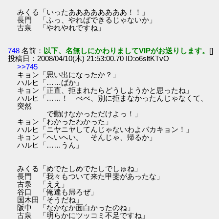
みくる「いったああああああああ！！」
長門 「ふっ、やればできるじゃないか」
古泉 「やれやれですね」
748
名前：
以下、名無しにかわりましてVIPがお送りします。
[]
投稿日：2008/04/10(木) 21:53:00.70 ID:o6sltKTvO
>>745
キョン「思い出になったか？」
ハルヒ「……ばか」
キョン「正直、拒まれたらどうしようかと思ったね」
ハルヒ「……！ べべ、別に拒まなかったんじゃなくて、
突然
で動けなかっただけよっ！」
キョン「わかったわかった」
ハルヒ「ニヤニヤしてんじゃないわよバカキョン！」
キョン「へいへい。 そんじゃ、帰るか」
ハルヒ「……うん」
みくる「めでたしめでたしでしゅね」
長門 「我々もついて来た甲斐があったな」
古泉 「ええ」
谷口 「俺達も帰ろぜ」
国木田「そうだね」
阪中 「なかなか面白かったのね」
古泉 「明らかにツッコミ不足ですね」