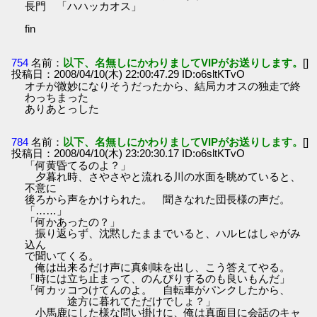
長門 「ハハッカオス」
fin
754
名前：
以下、名無しにかわりましてVIPがお送りします。
[]
投稿日：2008/04/10(木) 22:00:47.29 ID:o6sltKTvO
オチが微妙になりそうだったから、結局カオスの独走で終
わっちまった
ありあとっした
784
名前：
以下、名無しにかわりましてVIPがお送りします。
[]
投稿日：2008/04/10(木) 23:20:30.17 ID:o6sltKTvO
「何黄昏てるのよ？」
夕暮れ時、さやさやと流れる川の水面を眺めていると、
不意に
後ろから声をかけられた。 聞きなれた団長様の声だ。
「……」
「何かあったの？」
振り返らず、沈黙したままでいると、ハルヒはしゃがみ
込ん
で聞いてくる。
俺は出来るだけ声に真剣味を出し、こう答えてやる。
「時には立ち止まって、のんびりするのも良いもんだ」
「何カッコつけてんのよ。 自転車がパンクしたから、
途方に暮れてただけでしょ？」
小馬鹿にした様な問い掛けに、俺は真面目に会話のキャ