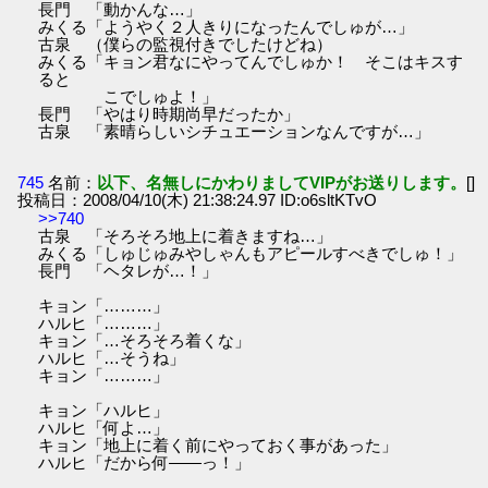
長門 「動かんな…」
みくる「ようやく２人きりになったんでしゅが…」
古泉 （僕らの監視付きでしたけどね）
みくる「キョン君なにやってんでしゅか！ そこはキスす
ると
こでしゅよ！」
長門 「やはり時期尚早だったか」
古泉 「素晴らしいシチュエーションなんですが…」
745
名前：
以下、名無しにかわりましてVIPがお送りします。
[]
投稿日：2008/04/10(木) 21:38:24.97 ID:o6sltKTvO
>>740
古泉 「そろそろ地上に着きますね…」
みくる「しゅじゅみやしゃんもアピールすべきでしゅ！」
長門 「ヘタレが…！」
キョン「………」
ハルヒ「………」
キョン「…そろそろ着くな」
ハルヒ「…そうね」
キョン「………」
キョン「ハルヒ」
ハルヒ「何よ…」
キョン「地上に着く前にやっておく事があった」
ハルヒ「だから何――っ！」