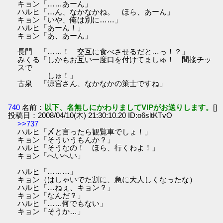
キョン「……あーん」
ハルヒ「…ん、なかなかね。 ほら、あーん」
キョン「いや、俺は別に……」
ハルヒ「あーん！」
キョン「あ、あーん」
長門 「……！ 交互に食べさせるだと…っ！？」
みくる「しかもお互い一度口を付けてましゅ！ 間接チッ
スで
しゅ！」
古泉 「涼宮さん、なかなかの策士ですね」
740
名前：
以下、名無しにかわりましてVIPがお送りします。
[]
投稿日：2008/04/10(木) 21:30:10.20 ID:o6sltKTvO
>>737
ハルヒ「〆と言ったら観覧車でしょ！」
キョン「そういうもんか？」
ハルヒ「そうなの！ ほら、行くわよ！」
キョン「へいへい」
ハルヒ「………」
キョン（はしゃいでた割に、急に大人しくなったな）
ハルヒ「…ねぇ、キョン？」
キョン「なんだ？」
ハルヒ「……何でもない」
キョン「そうか…」