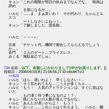
キョン「これの期限が明日の休みまでなんでな。 映画は
諦め
る形になるが…」
ハルヒ「……ま、まぁ良いわ！ その代わり、ちゃんとエ
スコ
ートしなさいよねっ！」
キョン「了解しました、団長殿」
ハルヒ「～～～♪」
古泉 「チケット代…機関で都合してもらえるでしょう
か…」
長門 「２人のデート…プライスレス」
みくる「無駄金乙でしゅ」
734
名前：
以下、名無しにかわりましてVIPがお送りします。
[]
投稿日：2008/04/10(木) 21:06:56.27 ID:o6sltKTvO
>>623
ハルヒ「ほら、遅いわよ！ 早くしなさい！」
キョン「そう言われてもな…こう人が多くちゃ…」
ハルヒ「もう！ 人気のアトラクションは、すぐに並ばな
いと
もの凄く待つ事になるのよ！？」
キョン「既にかなりの人数が並んでるがな」
ハルヒ「あんたが遅いからよ！ もう！」
キョン「おっと……これじゃはぐれちまう。 ハルヒ、離