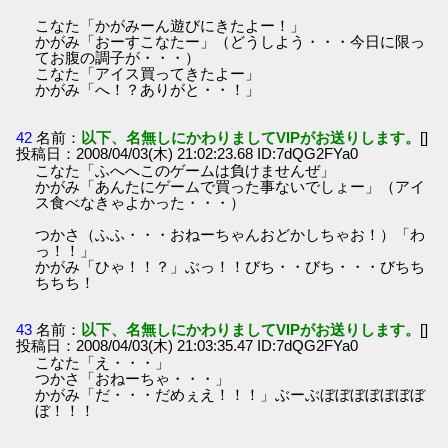
こなた「かがみーん遊びにきたよー！」
かがみ「おーすこなたー」（どうしよう・・・今日に限っ
てお腹の調子が・・・）
こなた「アイス買ってきたよー」
かがみ「へ！？ありがと・・！」
42
名前：
以下、名無しにかわりましてVIPがお送りします。
[]
投稿日：2008/04/03(木) 21:02:23.68 ID:7dQG2FYa0
こなた「ふへへこのゲームは負けませんぜ」
かがみ「あんたにゲームで買った事ないでしょー」（アイ
ス食べなきゃよかった・・・）
つかさ（ふふ・・・おねーちゃんおどかしちゃお！）「わ
っ！！」
かがみ「ひゃ！！？」ぶっ！！びち・・びち・・・びちち
ちちち！
43
名前：
以下、名無しにかわりましてVIPがお送りします。
[]
投稿日：2008/04/03(木) 21:03:35.47 ID:7dQG2FYa0
こなた「え・・・」
つかさ「おねーちゃ・・・」
かがみ「だ・・・だめぇえ！！！」ぶーぶぼぼぼぼぼぼぼ
ぼ！！！