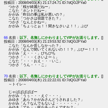
投稿日：2008/04/03(木) 21:17:24.71 ID:7dQG2FYa0
つかさ「桜が綺麗だねー」
こなた「ホントだねー」
かがみ「昨日の事は私が悪いの？」
こなた「つかさは宿題できた？」
つかさ「なんとかねー」
かがみ「ちょっとぉ！！聞きなさいよ！！」ぶび
66
名前：
以下、名無しにかわりましてVIPがお送りします。
[]
投稿日：2008/04/03(木) 21:19:53.92 ID:7dQG2FYa0
こなた「なんか音しなかった？」
かがみ「なんで聞いてくれないの！！？」ぶびー！！！
かがみ「え・・・」びちびち
つかさ「・・・くさいよーぅ」
こなた「・・・おえ・・・いこ」
つかさ「うん・・・こ」
70
名前：
以下、名無しにかわりましてVIPがお送りします。
[]
投稿日：2008/04/03(木) 21:22:22.01 ID:7dQG2FYa0
～トイレ～
じゃばばばばばー
かがみ「うぅ・・・えぐ・・・」
みゆき「あら？かがみさんどうされました？」
かがみ「ん？なんでもないよ・・・・・・」
みゆき「でも・・何かあったんですか？」