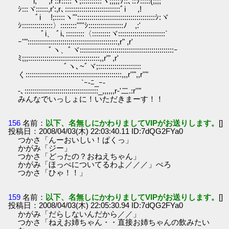
i, ,r'::r:::::ヾ;::::::::::ヾ;;;;;ｿ::､::ｿ:::::(;;;;
ｼ:::ヾ::::::,r':,r､:::::::::::::::::::::::::::ﾞi ,!
ﾞi !;:::::ヽ'''::::::::::::::::::::::::::::::::::::::ｼ:ヾ
ｼ:::::::::::::::〉::::::::'''''ｼ:::::::::::::::::ﾉ ,:'
ﾞi、 ﾞi､:::::::::〈:::::::::ヾ:::::::::::::::::::::::`
ｰ''"::::::::::::::::::::::::::::::::::::::::::::,r" ,r'
ﾞヽ、ﾞヾ::::::::::::::::::::::::::::::::::::::::::::::ｰ
ﾐ;;;:::::::::::::::::::::::::::::::::::,,r'" ,r'
ﾞヽ､~ﾞヾ;:::::::::::::::::::::
く:::::::::::::::::::::::::::::::::::::::::::::::,,,r''",,r''"
`ｰ-ﾆ_ｰ-
-､::::::::::::::::::::::::::::::::::::_,,,,,,r‐'二.:r''"
みんなでいっしょに！いただきまーす！！
156
名前：
以下、名無しにかわりましてVIPがお送りします。
[]
投稿日：2008/04/03(木) 22:03:40.11 ID:7dQG2FYa0
つかさ「んーおいしい！ぱくっ」
かがみ「ジー」
つかさ「どったの？おねえちゃん」
かがみ「ほっぺについてるわよ／／／」ぺろ
つかさ「ひゃ！！」
159
名前：
以下、名無しにかわりましてVIPがお送りします。
[]
投稿日：2008/04/03(木) 22:05:30.94 ID:7dQG2FYa0
かがみ「だらしないんだから／／」
つかさ「ねえお姉ちゃん・・直接お姉ちゃんの飲みたい