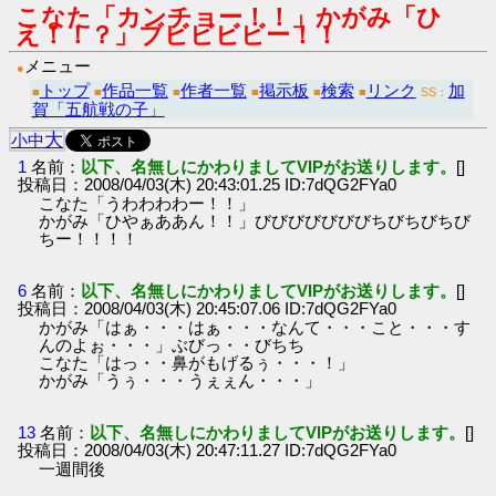
こなた「カンチョー！！」かがみ「ひ
え！！？」ブビビビビー！！
メニュー
●
トップ
作品一覧
作者一覧
掲示板
検索
リンク
加
■
■
■
■
■
■
SS：
賀「五航戦の子」
大
小
中
1
名前：
以下、名無しにかわりましてVIPがお送りします。
[]
投稿日：2008/04/03(木) 20:43:01.25 ID:7dQG2FYa0
こなた「うわわわわー！！」
かがみ「ひやぁああん！！」びびびびびびびちびちびちび
ちー！！！！
6
名前：
以下、名無しにかわりましてVIPがお送りします。
[]
投稿日：2008/04/03(木) 20:45:07.06 ID:7dQG2FYa0
かがみ「はぁ・・・はぁ・・・なんて・・・こと・・・す
んのよぉ・・・」ぶびっ・・びちち
こなた「はっ・・鼻がもげるぅ・・・！」
かがみ「うぅ・・・うぇぇん・・・」
13
名前：
以下、名無しにかわりましてVIPがお送りします。
[]
投稿日：2008/04/03(木) 20:47:11.27 ID:7dQG2FYa0
一週間後