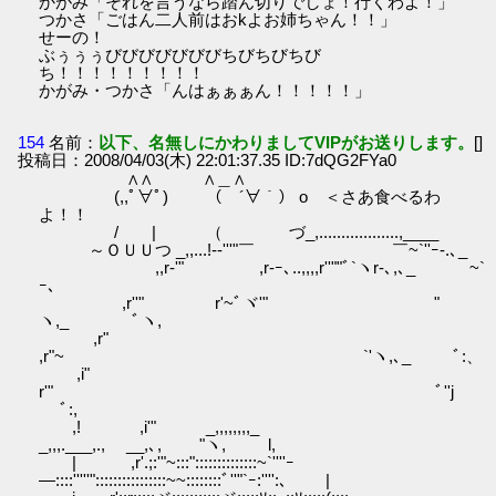
かがみ「それを言うなら踏ん切りでしょ！行くわよ！」
つかさ「ごはん二人前はおkよお姉ちゃん！！」
せーの！
ぶぅぅぅびびびびびびびちびちびちび
ち！！！！！！！！！
かがみ・つかさ「んはぁぁぁん！！！！！」
154
名前：
以下、名無しにかわりましてVIPがお送りします。
[]
投稿日：2008/04/03(木) 22:01:37.35 ID:7dQG2FYa0
∧∧ ∧＿∧
(,,ﾟ∀ﾟ) （ ´∀｀） o ＜さあ食べるわ
よ！！
/ | （ づ_,..................,____
～ＯＵＵつ _,,...!-‐'''"￣ ￣~`''ｰ-.､_
,,r‐'" ,r-ｰ､..,,,,r''""ﾞ`ヽr-､,､_ ~`
ｰ、
,r''" r'~ﾞヾ'" "
ヽ,_ ﾞヽ,
,r"
,r"~ `'ヽ,､_ ﾞ:、
,i"
r'" ﾞ''j
ﾞ:,
,! ,i'" _,,,,,,,,_
_,,,.___,., __,､, "ヽ, l,
| ,r'.;:'"~:::"::::::::::::::~`''''ｰ
―::::'''''"::::::::::::::::~~::::::::ﾞ''"`ｰ:'''':､ |