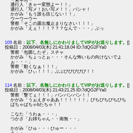
通行人「きゃー変態よー！！」
通行人「写メ！おい写メ！！」パシャ！
かがみ「もう誰も信じない！！」
ウーウーウー
警察「そこの露出魔止まりなさい！！！」
かがみ「えぇ！！！？？？なんで・・・」ぶっ
109
名前：
以下、名無しにかわりましてVIPがお送りします。
[]
投稿日：2008/04/03(木) 21:41:18.04 ID:7dQG2FYa0
警察「包囲したぞ」スチャ
かがみ「ちょっとぉ・・・そんな怖いもの向けないでよ
ぉ・・・」
警察「動くなぁ！！！」
かがみ「ひぃ！！！」ぶぶびびびびび！！
114
名前：
以下、名無しにかわりましてVIPがお送りします。
[]
投稿日：2008/04/03(木) 21:43:21.25 ID:7dQG2FYa0
警察「撃てぇ！！！」バンバンバン！！
かがみ「うぉえぎゃああ！！！！！！」びちびちびちびち
ばちゃばちゃbたちゃ！！
こなた「うわぁ・・・」
つかさ「お姉ちゃん・・南無・・」
かがみ「ひゅ・・・ひゅー・・・
う・・ 」