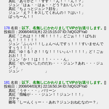
真紅「ありがと・・ずず・・ん！・・ん！？」
ジュン「はぁ・・はぁ・・どう？おいしい？」
真紅「ちょっとジュン？顔を」
ジュン「え？！キスしてくれんの！？はい！」
ばっちーん！！
178
名前：
以下、名無しにかわりましてVIPがお送りします。
[]
投稿日：2008/04/03(木) 22:15:15.07 ID:7dQG2FYa0
真紅「これは！！！何！！！！」どごぉ！！！ばちお
ん！！！！！！！
ジュン「ふぃい！！しょんべんですぅ！！！すいませんで
すぅう！！！」
真紅「ゆ！る！さ！！な！！！いぃい！！！！」ど！ごぉ
おお！！！
ジュン「か！！は！！！・・・・ん」
真紅「せいせいしたのだわ・・・ジュン？あれ・・・ジュ
ン？」
ジュン「 」
181
名前：
以下、名無しにかわりましてVIPがお送りします。
[]
投稿日：2008/04/03(木) 22:16:50.34 ID:7dQG2FYa0
真紅「うそ・・・」パリーン
真紅「指輪が・・・ジュン！！ジュン！！！」
ガチャ
雛苺「しーんくぅー・・あれ？ジュンおねむなのー？」