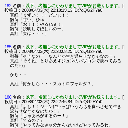
182
名前：
以下、名無しにかわりましてVIPがお送りします。
[]
投稿日：2008/04/03(木) 22:18:19.13 ID:7dQG2FYa0
真紅「まずい！！」どごぉ！！
雛苺「甘い」ひゅ
真紅「お！！！やるねぇ！」
雛苺「説明してほしいのー」
真紅「実は・・・」
185
名前：
以下、名無しにかわりましてVIPがお送りします。
[]
投稿日：2008/04/03(木) 22:20:08.29 ID:7dQG2FYa0
雛苺「そうなのー、なんとか生き返らせなきゃなのー」
真紅「そうね。とりあえずジュンのパソコンで調べてみる
のだわ」
かち・・
真紅「何かしら・・・スカトロフォルダ？」
188
名前：
以下、名無しにかわりましてVIPがお送りします。
[]
投稿日：2008/04/03(木) 22:22:46.84 ID:7dQG2FYa0
真紅「よし！！ジュンにいっぱいうんちを食べさせて生き
返らせなきゃなのだわ！」
雛苺「じゃあ私がするのー！」
真紅「でるの？」
雛苺「やってみなきゃ分かんないけどやってみるわ」