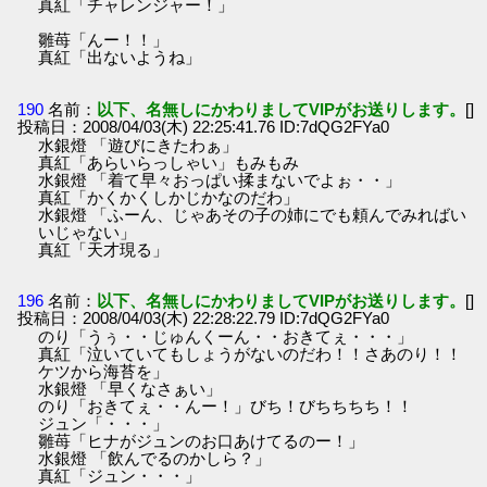
真紅「チャレンジャー！」
雛苺「んー！！」
真紅「出ないようね」
190
名前：
以下、名無しにかわりましてVIPがお送りします。
[]
投稿日：2008/04/03(木) 22:25:41.76 ID:7dQG2FYa0
水銀燈 「遊びにきたわぁ」
真紅「あらいらっしゃい」もみもみ
水銀燈 「着て早々おっぱい揉まないでよぉ・・」
真紅「かくかくしかじかなのだわ」
水銀燈 「ふーん、じゃあその子の姉にでも頼んでみればい
いじゃない」
真紅「天才現る」
196
名前：
以下、名無しにかわりましてVIPがお送りします。
[]
投稿日：2008/04/03(木) 22:28:22.79 ID:7dQG2FYa0
のり「うぅ・・じゅんくーん・・おきてぇ・・・」
真紅「泣いていてもしょうがないのだわ！！さあのり！！
ケツから海苔を」
水銀燈 「早くなさぁい」
のり「おきてぇ・・んー！」びち！びちちちち！！
ジュン「・・・」
雛苺「ヒナがジュンのお口あけてるのー！」
水銀燈 「飲んでるのかしら？」
真紅「ジュン・・・」