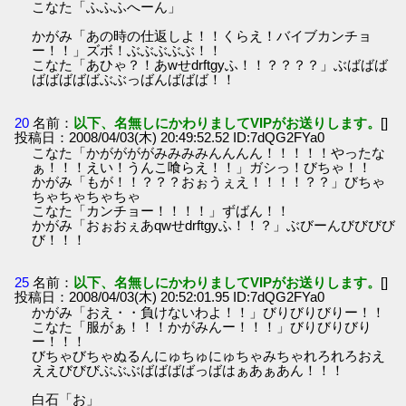
こなた「ふふふへーん」
かがみ「あの時の仕返しよ！！くらえ！バイブカンチョ
ー！！」ズボ！ぶぶぶぶぶ！！
こなた「あひゃ？！あwせdrftgyふ！！？？？？」ぶばばば
ばばばばばぶぶっばんばばば！！
20
名前：
以下、名無しにかわりましてVIPがお送りします。
[]
投稿日：2008/04/03(木) 20:49:52.52 ID:7dQG2FYa0
こなた「かががががみみみみんんんん！！！！！やったな
ぁ！！！えい！うんこ喰らえ！！」ガシっ！びちゃ！！
かがみ「もが！！？？？おぉうぇえ！！！！？？」びちゃ
ちゃちゃちゃちゃ
こなた「カンチョー！！！！」ずばん！！
かがみ「おぉおぇあqwせdrftgyふ！！？」ぶびーんびびびび
び！！！
25
名前：
以下、名無しにかわりましてVIPがお送りします。
[]
投稿日：2008/04/03(木) 20:52:01.95 ID:7dQG2FYa0
かがみ「おえ・・負けないわよ！！」びりびりびりー！！
こなた「服がぁ！！！かがみんー！！！」びりびりびり
ー！！！
びちゃびちゃぬるんにゅちゅにゅちゃみちゃれろれろおえ
ええびびびぶぶぶばばばばっばはぁあぁあん！！！
白石「お」