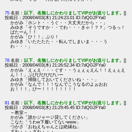
75
名前：
以下、名無しにかわりましてVIPがお送りします。
[]
投稿日：2008/04/03(木) 21:24:23.01 ID:7dQG2FYa0
かがみ「ホント・・うぐ・・大丈夫だから・・」
みゆき「そうですか・・でわ・・・きゃ！？？」つるっ！
ばたーん！！
かがみ「ひ！！」ぶり！
みゆき「いたたたた・・転んでしまいま・・・う
わ・・・」
78
名前：
以下、名無しにかわりましてVIPがお送りします。
[]
投稿日：2008/04/03(木) 21:26:52.34 ID:7dQG2FYa0
かがみ「えぇえ・・・ぐす・・うぇぇぇえん！！えぇぇえ
ん！！」ぶびびびびびいー
みゆき「掃除しておいてくださいね・・・」
かがみ「なんで！！！なんでこうなるのよぉおお
お！！！」びー！！！！！！！！
81
名前：
以下、名無しにかわりましてVIPがお送りします。
[]
投稿日：2008/04/03(木) 21:29:45.45 ID:7dQG2FYa0
～教室～
かがみ「誰かジャージ貸してください」
こなた「うわw下履いてないwww」
つかさ「おねえちゃんとは絶縁ね」
ざわ・・・ざわ・・・