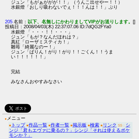
ジュン「もがぁががが！！」（うんこ出せやー！！）
水銀燈「おしり吸わないでぇ！！！んは！！」ぶり
205
名前：
以下、名無しにかわりましてVIPがお送りします。
[]
投稿日：2008/04/03(木) 22:37:07.06 ID:7dQG2FYa0
水銀燈 「・・・！！・・・」
ジュン「もが？なんだほれは？」
真紅「ローザミスティカ！」
雛苺「綺麗なのー！」
ジュン「ぱりん！がり！がり！！ごくん！！うま
い！！！！！！」
完結
みなさんおやすみなさい
メニュー
●
トップ
作品一覧
作者一覧
掲示板
検索
リンク
シ
■
■
■
■
■
■
SS：
ンジ「君もエヴァに乗るの？」シンジ「それは使えるポケ
モンか？」