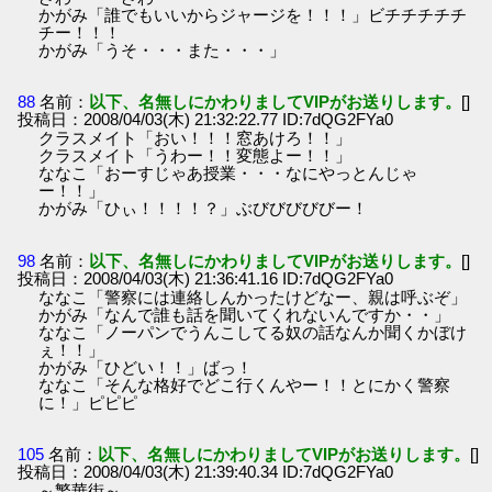
かがみ「誰でもいいからジャージを！！！」ビチチチチチ
チー！！！
かがみ「うそ・・・また・・・」
88
名前：
以下、名無しにかわりましてVIPがお送りします。
[]
投稿日：2008/04/03(木) 21:32:22.77 ID:7dQG2FYa0
クラスメイト「おい！！！窓あけろ！！」
クラスメイト「うわー！！変態よー！！」
ななこ「おーすじゃあ授業・・・なにやっとんじゃ
ー！！」
かがみ「ひぃ！！！！？」ぶびびびびびー！
98
名前：
以下、名無しにかわりましてVIPがお送りします。
[]
投稿日：2008/04/03(木) 21:36:41.16 ID:7dQG2FYa0
ななこ「警察には連絡しんかったけどなー、親は呼ぶぞ」
かがみ「なんで誰も話を聞いてくれないんですか・・」
ななこ「ノーパンでうんこしてる奴の話なんか聞くかぼけ
ぇ！！」
かがみ「ひどい！！」ばっ！
ななこ「そんな格好でどこ行くんやー！！とにかく警察
に！」ピピピ
105
名前：
以下、名無しにかわりましてVIPがお送りします。
[]
投稿日：2008/04/03(木) 21:39:40.34 ID:7dQG2FYa0
～繁華街～