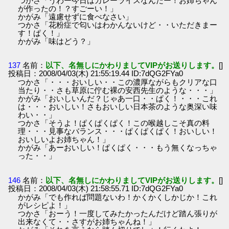
つかさ「うわー今日はカレーライスなんだー！お姉ちゃん
が作ったの！？すごーい！」
かがみ「遠慮せずに食べなさい」
つかさ「花粉症で匂いはわかんないけど・・いただきまー
す！ぱく！」
かがみ「味はどう？」
137
名前：
以下、名無しにかわりましてVIPがお送りします。
[]
投稿日：2008/04/03(木) 21:55:19.44 ID:7dQG2FYa0
つかさ「・・・おいしい・・この濃厚ながらもクリアな口
当たり・・さも草原に佇む裸の安西先生のような・・・」
かがみ「おいしいんだ？じゃあ一口・・ぱく！・・・これ
は・・・おいしい！さもおいしい日本茶のような奥深い味
わい・・」
つかさ「そうよ！ぱくぱくぱく！この喉越しこそ真の料
理・・・見事なバランス・・・ぱくぱくぱく！おいしい！
おいしいよお姉ちゃん！」
かがみ「あーおいしい！ぱくぱく・・・もう無くなっちゃ
った・・」
146
名前：
以下、名無しにかわりましてVIPがお送りします。
[]
投稿日：2008/04/03(木) 21:58:55.71 ID:7dQG2FYa0
かがみ「でも作れば問題ないわ！かくかくしかじか！これ
がレシピよ！」
つかさ「おーう！一度してみたかったんだけど踏ん張りが
出来なくて・・さすがお姉ちゃんね！」