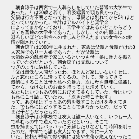
朝倉涼子は西宮で一人暮らしをしていた普通の大学生で
あった。年は20歳と若く、容姿端麗で頭も良かった。
父親は行方不明となっており、母親とは別れてから5年ほど
会っていなかった。生計はアルバイトと奨学金
によってまかなっており、苦学生ではあるがどこからどう
見ても普通の大学生であった。しかし、その内部には
恐ろしいほどの男性への憎しみと歪んだまでの女性への愛
情が隠されていた。
朝倉涼子は1988年に生まれた。家族は父親と母親だけの3
人家族であり一人娘であった。だが父親は
大酒飲みの乱暴者で家にいるといつも母・娘に暴力を振る
っていたのだという。朝倉涼子は父親について
つぎのように供述している。
「父は最低な人間だったわ。ほとんど家にいないくせに、
ふと忘れたころに帰ってくるの。そして、帰ってきて
最初にすることは母と私への暴力。次に母を無理に強姦し
てから、なけなしのお金を持ってまた消えていく。
私たちはいつもあの男におびえて暮らしていた。母はいつ
も私にこう話していたわ。『次きた時こそ殺す』
って。あの頃はずっとあの男を殺すことだけを考えてき
た。でも私にはどうすることもできなかったの。だって
まだ子どもだったもの」
朝倉涼子は小学校では友人は誰一人いなく、いつも一人
で草むらの中で遊んでいたのだという。そこで
虫を捕まえてはバラバラに分解したりなどして時間を削っ
たのだ。中学でも誰も友人はできず、常に一人で
いた。性格が根暗で顔や腕には痣や生傷が絶えなかったこ