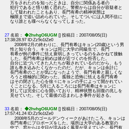
方をされたのを知ったときは、自分に関係ある者の
犯行であると悟り酷く恐れた。警察からは自分が容疑者と
して疑われたこともあり、長門有希の精神状態は
極限まで追い詰められていた。そしてついには人間不信に
なり誰とも喋べらなくなってしまった。
27
名前：
◆2hvhgO6UGM
[] 投稿日：2007/08/05(日)
17:38:28.97 ID:Zz9o1tZe0
2008年2月の終わりに、長門有希はキョン(20歳)という男
性と知り合う。キョンは同じ大学の同級生で、長門
有希が例の事件に怯え衰弱しきっているのをみかねて接触
した。長門有希は初めは彼が近づくのを拒否した。
自分に近づいてきた人たちが殺されているのだから、もう
誰も巻き込みたくなかったのだ。だが、キョンは余計に
長門有希のことが気になったようで、長門有希と親しくな
ろうと積極的に関わった。孤独と恐怖に怯える長門有希
はその閉ざした心を徐々にキョンの手によって開かれてい
くことになる。5月に入るころには長門有希はキョンに
対しては完全に心を開いており、精神状態も回復の兆しを
見せていた。そして最後の忌まわしき事件が起きる。
33
名前：
◆2hvhgO6UGM
[] 投稿日：2007/08/05(日)
17:57:41.24 ID:Zz9o1tZe0
2008年5月のゴールデンウィークがあけたころ、キョンは
長門有希にプロポーズをした。場所は大学のある教室の
中で、窓からは夕日が沈みゆく風景が見えていた。長門有