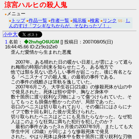
涼宮ハルヒの殺人鬼
メニュー
●
トップ
作品一覧
作者一覧
掲示板
検索
リンク
し
■
■
■
■
■
■
SS：
んのすけ「フシギなちからが、そなわったゾ！」
大
小
中
1
名前：
◆2hvhgO6UGM
[] 投稿日：2007/08/05(日)
16:44:45.66 ID:Zz9o1tZe0
歪んだ愛情から生まれた悪魔
2007年。ある晴れた日の暖かい日差しが雲によって遮ら
れ梅雨の時期の到来を知らせたころ、ある地方で
他では類を見ない恐ろしい事件が起こった。後に有名とな
る「ペニスナイフの殺人鬼」の最初の事件である。
この事件の残酷さは常軌を逸していた。
2007年6月ごろ、大学生谷口(21歳）の惨殺死体が山の中
で発見された。死体は頸や背中、胸など身体中
数十箇所に渡り鋭利な刃物によって傷つけられていた。そ
してもっとも損傷が酷かったのが、局部であった。
谷口のペニスは切り取られており、その傷口にはさらにナ
イフで数十回も刺した後が見受けられた。
切り取られたペニスはどこにも見当たらなかった。なぜ犯
人はこのような狂気に満ちた犯行を犯したのか？
最初の事件があった3ヵ月後の2007年9月、またしても大
学生中河（20歳）が同じような惨殺死体で発見
された。やはり死体は身体中を数十箇所に渡り鋭利な刃物