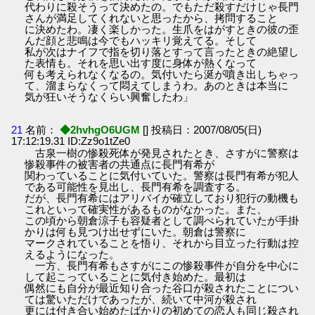
代わりに殺そうって決めたの。でもただ殺すだけじゃ長門
さんが満足してくれないと思ったから、拷問すること
に決めたわ。凄く楽しかった。生爪をはがすときの彼の歪
んだ顔と悲鳴は今でもハッキリ覚えてる。そして
私が次はナイフで指を切り落とすって言ったときの絶望し
た表情も。それを思い出す度に身体が熱くなって
何も考えられなくなるの。気付いたら涎が噴き出しちゃっ
て、溜まらなくって悶えてしまうわ。あのときは本当に
気が狂いそうなくらい興奮したわ」
21
名前：
◆2hvhgO6UGM
[] 投稿日：2007/08/05(日)
17:12:19.31 ID:Zz9o1tZe0
古泉一樹の惨殺死体が発見されたとき、さすがに警察は
惨殺事件の被害者の共通点に長門有希が
関わっていることに気付いていた。警察は長門有希が犯人
である可能性を見出し、長門有希を調査する。
だが、長門有希にはアリバイが確立しており犯行の動機も
これといって確実性があるものがなかった。また、
この頃から朝倉涼子も容疑者として調べられていたが手掛
かりは何も見つけ出せずにいた。朝倉は警察に
マークされていることを悟り、それから目立った行動は控
えるようになった。
一方、長門有希もさすがにこの惨殺事件が自分を中心に
して起こっていることに気付き始めた。最初は
偶然にも自分が最近知り合った谷口が殺されたことについ
ては驚いただけであったが、続いて中河が殺され
更には付き合い始めたばかりの初めての恋人も同じ殺され