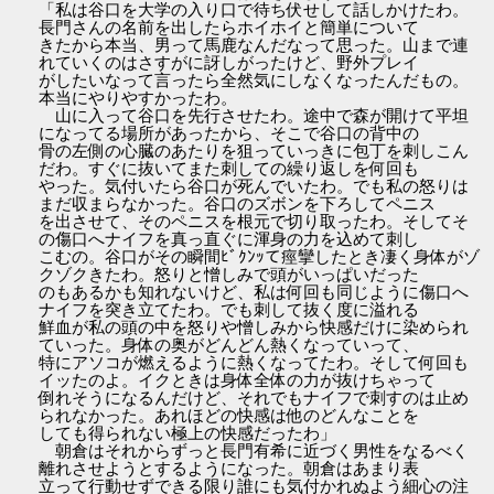
「私は谷口を大学の入り口で待ち伏せして話しかけたわ。
長門さんの名前を出したらホイホイと簡単について
きたから本当、男って馬鹿なんだなって思った。山まで連
れていくのはさすがに訝しがったけど、野外プレイ
がしたいなって言ったら全然気にしなくなったんだもの。
本当にやりやすかったわ。
山に入って谷口を先行させたわ。途中で森が開けて平坦
になってる場所があったから、そこで谷口の背中の
骨の左側の心臓のあたりを狙っていっきに包丁を刺しこん
だわ。すぐに抜いてまた刺しての繰り返しを何回も
やった。気付いたら谷口が死んでいたわ。でも私の怒りは
まだ収まらなかった。谷口のズボンを下ろしてペニス
を出させて、そのペニスを根元で切り取ったわ。そしてそ
の傷口へナイフを真っ直ぐに渾身の力を込めて刺し
こむの。谷口がその瞬間ﾋﾞｸﾝｯて痙攣したとき凄く身体がゾ
クゾクきたわ。怒りと憎しみで頭がいっぱいだった
のもあるかも知れないけど、私は何回も同じように傷口へ
ナイフを突き立てたわ。でも刺して抜く度に溢れる
鮮血が私の頭の中を怒りや憎しみから快感だけに染められ
ていった。身体の奥がどんどん熱くなっていって、
特にアソコが燃えるように熱くなってたわ。そして何回も
イッたのよ。イクときは身体全体の力が抜けちゃって
倒れそうになるんだけど、それでもナイフで刺すのは止め
られなかった。あれほどの快感は他のどんなことを
しても得られない極上の快感だったわ」
朝倉はそれからずっと長門有希に近づく男性をなるべく
離れさせようとするようになった。朝倉はあまり表
立って行動せずできる限り誰にも気付かれぬよう細心の注