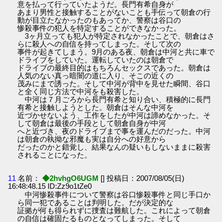
意を払って行っていたようだ。長門有希自身が
あまり男性と接触することがないことも手伝って朝倉の行
動が目立たなかったのもあってか、警察は谷口の
惨殺事件の犯人を特定することができなかった。
3ヶ月立っても犯人が特定されなかったことで、朝倉はさ
らに殺人への自信を持ってしまった。そして次の
事件が起きてしまう。9月のある夜、朝倉は中河と共に車で
ドライブをしていた。運転していたのは朝倉で
ドライブの最終目的はもちろんセックスであった。朝倉は
人気のない真っ暗闇の道に入り、そこの近くの
茂みにまで誘った。そして中河が背中を見せた瞬間、谷口
と全く同じ方法で中河をも殺害した。
中河は７月ごろから長門有希と知り合い、積極的に長門
有希と接触しようとした。朝倉はそんな中河を
近づかせないよう、工作をしたが中河は諦めなかった。そ
して朝倉は最後の手段として朝倉自身が中河
へと近づき、夜のドライブまで事を運んだのだった。中河
は朝倉の執拗な邪魔も実は自分への好意から
だったのかと錯覚し、結果なんの疑いもしないままに殺害
されることになった。
11
名前：
◆2hvhgO6UGM
[] 投稿日：2007/08/05(日)
16:48:48.15 ID:Zz9o1tZe0
中河惨殺事件について警察は谷口惨殺事件と同じ手口か
ら同一犯であることは判明した。だが決定的な
証拠が何も得られずに捜査は難航した。これによって朝倉
の自信は確固たるものとなってしまった。そして