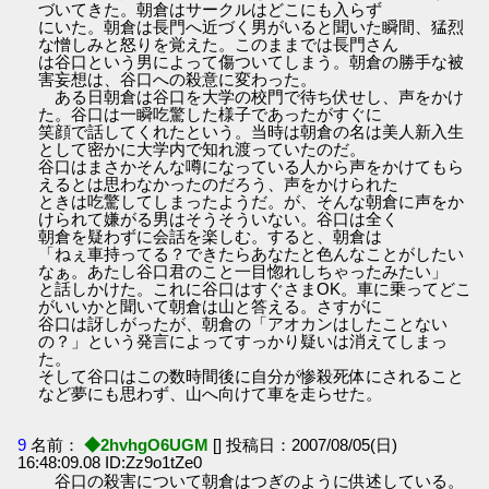
づいてきた。朝倉はサークルはどこにも入らず
にいた。朝倉は長門へ近づく男がいると聞いた瞬間、猛烈
な憎しみと怒りを覚えた。このままでは長門さん
は谷口という男によって傷ついてしまう。朝倉の勝手な被
害妄想は、谷口への殺意に変わった。
ある日朝倉は谷口を大学の校門で待ち伏せし、声をかけ
た。谷口は一瞬吃驚した様子であったがすぐに
笑顔で話してくれたという。当時は朝倉の名は美人新入生
として密かに大学内で知れ渡っていたのだ。
谷口はまさかそんな噂になっている人から声をかけてもら
えるとは思わなかったのだろう、声をかけられた
ときは吃驚してしまったようだ。が、そんな朝倉に声をか
けられて嫌がる男はそうそういない。谷口は全く
朝倉を疑わずに会話を楽しむ。すると、朝倉は
「ねぇ車持ってる？できたらあなたと色んなことがしたい
なぁ。あたし谷口君のこと一目惚れしちゃったみたい」
と話しかけた。これに谷口はすぐさまOK。車に乗ってどこ
がいいかと聞いて朝倉は山と答える。さすがに
谷口は訝しがったが、朝倉の「アオカンはしたことない
の？」という発言によってすっかり疑いは消えてしまっ
た。
そして谷口はこの数時間後に自分が惨殺死体にされること
など夢にも思わず、山へ向けて車を走らせた。
9
名前：
◆2hvhgO6UGM
[] 投稿日：2007/08/05(日)
16:48:09.08 ID:Zz9o1tZe0
谷口の殺害について朝倉はつぎのように供述している。