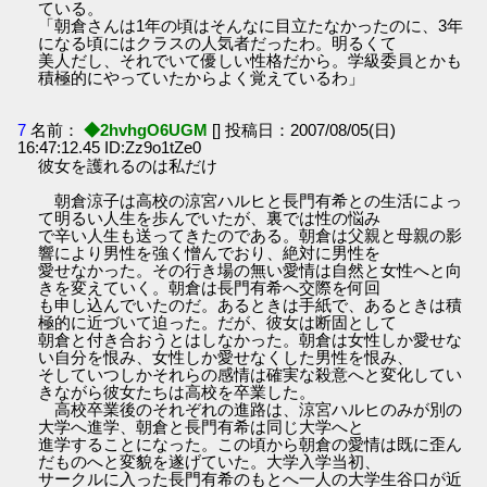
ている。
「朝倉さんは1年の頃はそんなに目立たなかったのに、3年
になる頃にはクラスの人気者だったわ。明るくて
美人だし、それでいて優しい性格だから。学級委員とかも
積極的にやっていたからよく覚えているわ」
7
名前：
◆2hvhgO6UGM
[] 投稿日：2007/08/05(日)
16:47:12.45 ID:Zz9o1tZe0
彼女を護れるのは私だけ
朝倉涼子は高校の涼宮ハルヒと長門有希との生活によっ
て明るい人生を歩んでいたが、裏では性の悩み
で辛い人生も送ってきたのである。朝倉は父親と母親の影
響により男性を強く憎んでおり、絶対に男性を
愛せなかった。その行き場の無い愛情は自然と女性へと向
きを変えていく。朝倉は長門有希へ交際を何回
も申し込んでいたのだ。あるときは手紙で、あるときは積
極的に近づいて迫った。だが、彼女は断固として
朝倉と付き合おうとはしなかった。朝倉は女性しか愛せな
い自分を恨み、女性しか愛せなくした男性を恨み、
そしていつしかそれらの感情は確実な殺意へと変化してい
きながら彼女たちは高校を卒業した。
高校卒業後のそれぞれの進路は、涼宮ハルヒのみが別の
大学へ進学、朝倉と長門有希は同じ大学へと
進学することになった。この頃から朝倉の愛情は既に歪ん
だものへと変貌を遂げていた。大学入学当初、
サークルに入った長門有希のもとへ一人の大学生谷口が近