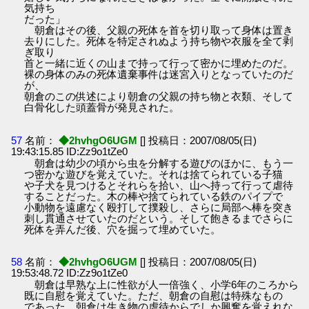
気持ち
だった」
朝倉はその後、父親の死体を首を切り取って身体は置き
去りにした。死体を特定されぬよう持ち物や衣服を全て剥
ぎ取り
首と一緒に近くの山まで持って行って密かに埋めたのだ。
裸の身体のみの死体遺棄事件は迷宮入りとなっていたのだ
が、
朝倉のこの供述により朝倉の父親の持ち物と衣類、そして
白骨化した頭蓋骨が発見された。
57
名前：
◆2hvhgO6UGM
[] 投稿日：2007/08/05(日)
19:43:15.85 ID:Zz9o1tZe0
朝倉は幼少の頃から虫を分解する遊びのほかに、もう一
つ密かな遊びを覚えていた。それは捨てられている子猫
や子犬を見つけるとそれらを拾い、山へ持って行って虐待
することだった。木の棒や捨てられている鉄のパイプで
小動物を遠慮なく殴打して撲殺し、さらに局部へ棒を突き
刺し貫通させていたのだという。そして飽きるまでさらに
死体を弄んだ後、穴を掘って埋めていた。
58
名前：
◆2hvhgO6UGM
[] 投稿日：2007/08/05(日)
19:53:48.72 ID:Zz9o1tZe0
朝倉は早熟な上に性欲が人一倍強く、小学6年のころから
既に自慰を覚えていた。ただ、朝倉の自慰は特殊なもの
であった。朝倉は生き物の虐待からでしか興奮を覚えれな