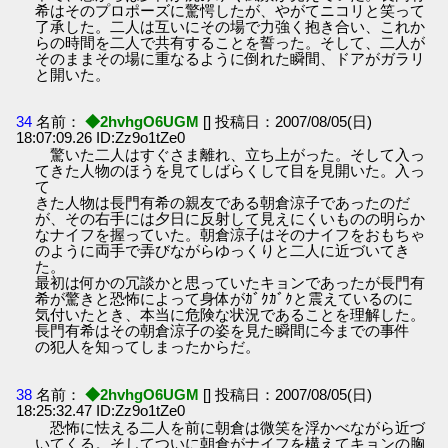
希はそのプロポーズに驚愕したが、やがてニコリと笑って
了承した。二人は互いにその場で力強く抱き合い、これか
らの時間を二人で共有することを誓った。そして、二人が
そのままその場に重なるように倒れた瞬間、ドアがガラリ
と開いた。
34
名前：
◆2hvhgO6UGM
[] 投稿日：2007/08/05(日)
18:07:09.26 ID:Zz9o1tZe0
驚いた二人はすぐさま離れ、立ち上がった。そして入っ
てきた人物のほうを見てしばらくして目を見開いた。入っ
て
きた人物は長門有希の親友である朝倉涼子であったのだ
が、その右手には夕日に反射して見えにくいものの明らか
なナイフを握っていた。朝倉涼子はそのナイフをおもちゃ
のように両手で弄びながらゆっくりと二人に近づいてき
た。
最初は何かの冗談かと思っていたキョンであったが長門有
希が驚きと恐怖によって身体がｶﾞｸｶﾞｸと震えているのに
気付いたとき、本当に危険な状況であることを理解した。
長門有希はその朝倉涼子の姿を見た瞬間に今までの事件
の犯人を知ってしまったからだ。
38
名前：
◆2hvhgO6UGM
[] 投稿日：2007/08/05(日)
18:25:32.47 ID:Zz9o1tZe0
恐怖に怯える二人を前に朝倉は微笑を浮かべながら近づ
いてくる。そしてついに朝倉がナイフを構えてキョンの胸