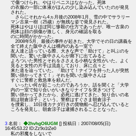
で傷つけられ、やはりペニスはなかった。死体
の衣服の一部に体液がほんの少し染み込んでいたのが発見
された。
さらにそれから4ヵ月後の2008年1月、雪の中でサラリー
マン古泉一樹（25歳）が無残な姿で発見された。
死体はやはりほぼ同じ惨殺の仕方であったが、唯一古泉の
死体は顔の損傷が激しく、身元の確認を取る
のに時間がかかった。
2008年5月、最後の事件が起きた。大学でその日の講義を
全て終えた阪中さんは構内のある一室で
友人達と語っている際、大きな声で「助けて」と叫ぶのを
聞いた。驚いた阪中さんらが廊下に出てみると
よろついた男性とそれをささえる小柄な女性がいた。よく
見ると女性の片手は流血しており、床に点々と
来た道を辿っていた。「助けて！ナイフを持った人が突然
襲い掛かってきて！」それを聞いた阪中さんは
すぐに警察と救急車を頼んだ。
いったい何が起こったのであろうか。話を聞くと「大学
内の一室で知り合いがいきなりナイフを突きつけて
襲い掛かってきたから、必死に逃げてきた。知り合いの名
前は朝倉涼子」という。警察はすぐさま朝倉涼子
を捜索し、10日後カナダ行きの貨物船へ忍び込んでいると
ころを発見し、朝倉涼子は逮捕されることとなった。
3
名前：
◆2hvhgO6UGM
[] 投稿日：2007/08/05(日)
16:45:53.22 ID:Zz9o1tZe0
私の邪魔をしないで