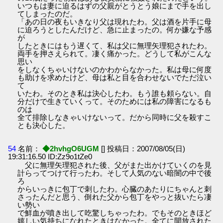
いつもは妻に迫るはずの父親がとうとう娘にまで手を出し
てしまったのだ。
「あの日の夜もいきなり父は現れたわ。父は酒を片手に母
に迫ろうとしたんだけど、急に止まったの。何か嫌な予感
が
したときにはもう遅くて、私は父に無理矢理犯されたわ。
両手を押さえられて。凄く痛かった。どうして私がこんな
思い
をしなくちゃいけないのかわからなかった。私は母に何度
も助けを求めたけど、母は私と目を合わせないでただ泣い
て
いたわ。そのとき私は決心したわ。もう誰も頼らない。自
分だけで生きていくって。そのためには私の障害になるも
のは
全て排除しなきゃいけないって。だから同時に父を殺すこ
とも決心した。
54
名前：
◆2hvhgO6UGM
[] 投稿日：2007/08/05(日)
19:31:16.50 ID:Zz9o1tZe0
父に無理矢理犯された後、父がまた出かけていくのを見
計らってつけて行ったわ。そして人気のない暗闇の中で後
ろ
からいっきに包丁で刺したわ。心臓のあたりにちゃんと刺
さったんだと思う、倒れた父から包丁をやっと抜いたら凄
い勢い
で鮮血が噴き出して吃驚しちゃったわ。でもそのときほど
嬉しい気持ちになれたときはなかった。全てに開放された