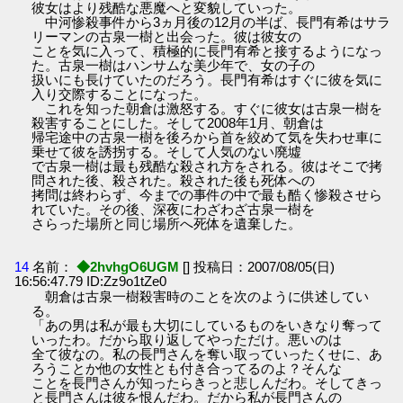
彼女はより残酷な悪魔へと変貌していった。
中河惨殺事件から3ヵ月後の12月の半ば、長門有希はサラ
リーマンの古泉一樹と出会った。彼は彼女の
ことを気に入って、積極的に長門有希と接するようになっ
た。古泉一樹はハンサムな美少年で、女の子の
扱いにも長けていたのだろう。長門有希はすぐに彼を気に
入り交際することになった。
これを知った朝倉は激怒する。すぐに彼女は古泉一樹を
殺害することにした。そして2008年1月、朝倉は
帰宅途中の古泉一樹を後ろから首を絞めて気を失わせ車に
乗せて彼を誘拐する。そして人気のない廃墟
で古泉一樹は最も残酷な殺され方をされる。彼はそこで拷
問された後、殺された。殺された後も死体への
拷問は終わらず、今までの事件の中で最も酷く惨殺させら
れていた。その後、深夜にわざわざ古泉一樹を
さらった場所と同じ場所へ死体を遺棄した。
14
名前：
◆2hvhgO6UGM
[] 投稿日：2007/08/05(日)
16:56:47.79 ID:Zz9o1tZe0
朝倉は古泉一樹殺害時のことを次のように供述してい
る。
「あの男は私が最も大切にしているものをいきなり奪って
いったわ。だから取り返してやっただけ。悪いのは
全て彼なの。私の長門さんを奪い取っていったくせに、あ
ろうことか他の女性とも付き合ってるのよ？そんな
ことを長門さんが知ったらきっと悲しんだわ。そしてきっ
と長門さんは彼を恨んだわ。だから私が長門さんの