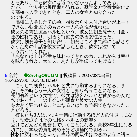
ともあり、誰も彼女には近づかなかったようである。
だがここで人生の展開期が訪れる。奨学金と学費免除によ
り高校へ入学できたとき、二人の女性と知り合った
のである。
高校に入学したての頃、相変わらず人付き合いが上手く
できない朝倉涼子のもとへ一人の女性が現れた。
彼女の名前は涼宮ハルヒという。彼女は朝倉涼子とは全く
逆の性格であり、明るく行動力のある女性だった。
彼女は朝倉涼子と知り合い、朝倉はこれまで誰にも話さな
かった身の上話を彼女に話したとき、彼女は泣いて
こう言ってくれた。
「あなたは十分不幸を味わってきたのね。これからは幸せ
を味わう番よ。大丈夫、あたしが手伝ってあげる！」
5
名前：
◆2hvhgO6UGM
[] 投稿日：2007/08/05(日)
16:46:27.06 ID:Zz9o1tZe0
こうして朝倉はハルヒと共に行動するようになる。ま
た、その時もう一人の女性とも知り合うことになる。
長門有希という女性で、彼女は涼宮ハルヒと昔からの友だ
ちであった。この出会いが朝倉と彼女の人生
を大きく狂わせることになるとは誰も予想できなかったこ
とだろう。
彼女たち3人はいつも一緒に行動するほど大の仲良しにな
り、朝倉涼子はその性格をハルヒの影響を
受けてどんどん改善していくことになる。高校3年生になる
頃には、学級委員を務めるほど積極的で明るい
性格に変わったという。当時の同級生はつぎのように語っ