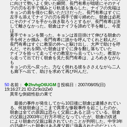
に向けて勢いよく突いた瞬間、長門有希が咄嗟にそのナイ
フの刃を右手で掴みとり軌道を逸らした。ナイフの先端は
キョンの肩を僅かに裂いただけだった。長門有希はすぐに
左手も添えてナイフの刃を両手で握り締めた。朝倉は必死
にそのナイフを手から抜き取ろうとするが、長門有希は決
して離さなかった。朝倉はナイフを諦めて手を離し、今度
は
素手でキョンを襲った。キョンは首目掛けて伸びる朝倉の
手を何とか掴み、長門有希に誰かを呼んでくれと頼んだ。
長門有希はすぐに教室の外へと駆け出し、大声で助けを呼
んだ。それを聞いた朝倉はすぐに身を翻し落ちていた
ナイフを拾って走ってその教室から去っていった。教室か
ら走って出て行く朝倉を見た長門有希は、よろめきながら
も
キョンの元へ戻った。力なく倒れる彼をささえながら二人
も廊下へ出て、助けを求めて再び叫んだ。
50
名前：
◆2hvhgO6UGM
[] 投稿日：2007/08/05(日)
19:16:27.21 ID:Zz9o1tZe0
異常な倒錯性欲の果て
最後の事件が発生してから10日後に朝倉は逮捕されてい
る。何故朝倉はここまで異常な惨殺事件を起こしたのか。
朝倉は全ての原因は恐らく父親にあると語っている。朝倉
の父親は2003年に行方不明となっていたが、朝倉の供述
により朝倉の父親は殺されていたことが判明した。中学3年
の15歳だった朝倉はある夜父親に強姦されたのだという。