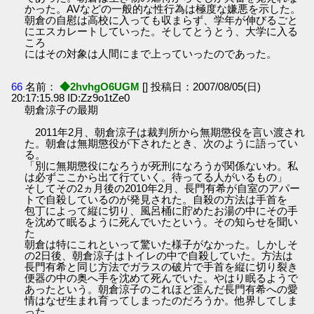
かった。AVなどの一般的な性行為は極度な嫌悪を示した。
朝倉の自慰は高校に入っても収まらず、学年が伸びるごと
にエスカレートしていった。そしてとうとう、大学に入る
ころ
にはその対象は人間にまで上っていったのであった。
66
名前：
◆2hvhgO6UGM
[] 投稿日：2007/08/05(日)
20:17:15.98 ID:Zz9o1tZe0
朝倉涼子の最期
2011年2月、朝倉涼子は裁判所から無期懲役を言い渡され
た。朝倉は無期懲役が下されたとき、次のように語ってい
る。
「別に無期懲役になろうが死刑になろうが関係ないわ。私
は必ずここから出て行ていく。待ってる人がいるもの」
そしてその2ヵ月後の2010年2月、長門有希が自室のアパー
トで自殺しているのが発見された。自殺の方法は手首を
包丁によって縦に切り、風呂桶に貯めたお湯の中にその手
を沈めて眠るように死んでいたという。その知らせを聞い
た
朝倉は特にこれといって驚いた様子がなかった。しかしそ
の2日後、朝倉涼子はトイレの中で自殺していた。方法は
長門有希と同じ方法でガラスの破片で手首を縦に切り裂き
便器の中の奥へ手を沈めて死んでいた。やはり眠るようで
あったという。朝倉涼子のこれほど歪んだ長門有希への愛
情はなぜ生まれ育ってしまったのだろうか。他界してしま
った