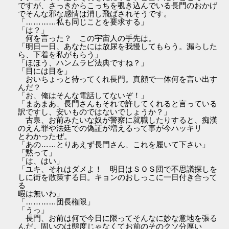
ですが、さっきからこっちを覗き込んでいる長門のおかげ
でそんな邪な感情は消し飛ばされそうです。
「…………私も同じことを要求する」
「は？」
何を言った？ この宇宙人の手先は。
「明日一日、あなたには放尿を我慢してもらう。漏らした
ら、下着を私がもらう」
「ほほう、ハンムラビ法典ですね？」
「目には目を」
おいちょっと待ってくれ長門。真顔で一体何を言い出す
んだ？
「お、俺はそんな電話してないぞ！」
「まあまあ、長門さんもそれで許してくれると言っている
訳ですし、安いものではないでしょうか？」
古泉、お前みたいな奴が警察に就職したりすると、痴漢
のえん罪や法廷での偽証が増えるって事が今ハッキリ
とわかったぜ。
「あの……とりあえず長門さん、これを履いて下さい」
「黙って」
「は、はい」
「ユキ、それはダメよ！ 明日はＳＯＳ団で不思議探しを
しに街を散策する日。キョンのおしっこに一日付き合って
る
暇は無いわ」
「…………団長権限」
「うっ」
長門、お前は何で今日に限ってそんなに妙な意地を張る
んだ。固いのは態度じゃなくてお前のそのクソ分厚い