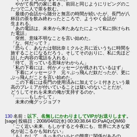
やがて長門の家に着き、前回と同じようにリビングのこ
たつで二人で茶を飲む。
最後の会話から随分と無言の時間が続いたが、長門が八
杯目の茶を飲み終わったところで、ようやく会話が
生まれる。
「あの電話は、未来から来たあなたによって私に掛けられ
た電話」
突然、意味不明なことを言い始めた。
「な、何だって？」
「恐らく、あなたは朝比奈ミクルと共に近いうちに時間を
旅することになるだろう。そしてそのおりに、私に先ほど
話した内容の電話を入れる」
「待て、言っている意味がわからん」
「私の下着には、何かメッセージが残されているはず」
下着にメッセージ？ 元々ぶっ飛んだ奴だったが、更に
ぶっ飛んだことを言い始めた。
この下着には長門の使用済みに加えてシミ付きという最
高のプレミアが付いていることは疑いのないことだが、
どうしてそれを未来の俺が支持するのか。
「………もしかして」
未来の俺グッジョブ？
130
名前：
以下、名無しにかわりましてVIPがお送りします。
[sage] 投稿日：2008/04/02(水) 00:30:38.64 ID:PaAQzQM60
「ごく近い未来、もしかすると今夜にも、世界に大きな変
化が起こるかも知れない」
「もしかして、さっきのハルヒの態度に関係があるの