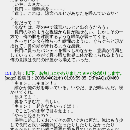
いや、まさか……
「長門……睡眠薬を………」
「違う。これは、涼宮ハルヒがあなたを呼んでいるサイ
ン」
何だって！？
「あなたは、夢の中で涼宮ハルヒと出会うだろう」
長門の氷のような視線から目が離せない。しかしその一
方で、俺の脳を蹂躙するような眠気が襲ってくる。
さっきビンタを喰らった瞬間のように、ぐらぐらと頭が
揺れて、鼻の頭が痺れるような感覚。
長門に貰ったパンティを握りしめながら、意識が混濁と
していって、やがて真っ暗な世界に体が投じられるように
俺の意識は長門の部屋から消えていった。
151
名前：
以下、名無しにかわりましてVIPがお送りします。
[sage] 投稿日：2008/04/02(水) 01:06:59.85 ID:PaAQzQM60
「キョン……キョン！」
誰かが俺の頬を叩いている。いやだ、まだ眠いんだ。寝
かせてくれ。
「起きてよ！」
鼻をつまむな、苦しい。
「キョン！ 起きなさいってば！」
でこピンの衝撃で目を覚ます。
「やっと起きたの？」
勝手に起こしておいてその言いぐさは何だ。俺はもう少
しで長門と良い雰囲気になったりしたりしなかったり
するかもしれない程に重要な夢を見ていた気がするんだ。