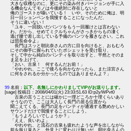
大きな収穫なのに、更にその染み付きバージョンが手に入
る機会なんてモノは今後絶対に存在しないと
俺のゴーストが囁いている！ いや、そのために俺は、明
日一日ションベンを我慢することになったんだ、
そうに違いない！
「ユキ、一回脱いだパンツをもう一回履けとは言わない
わ。だから、せめてミクルちゃんがさっきからもの凄く
逃げ腰で差し出している予備のパンツを履きなさい。これ
は団長命令よ」
長門はスッと朝比奈さんの方に目を向けると、おもむろ
にその御手に握られていたポシェットを受け取り、
そして中から純白のパンティを取り出すと、平然とそのま
ま足を上げて、
「おい、古泉！ 何するんだお前！」
「やれやれ、ここで後ろを向かなかったら、また涼宮さん
に何をされるか分かったものではありませんよ？」
99
名前：
以下、名無しにかわりましてVIPがお送りします。
[sage] 投稿日：2008/04/01(火) 23:33:51.63 ID:p2y/WPvt0
古泉の言うことには確かに一理どころか十理くらいあり
そうなので、ここは大人しく長門の居る位置から
聞こえてくる、長門の足をパンティが通過する艶めかしい
サウンドだけで我慢することにしよう。
「もうよろしいでしょうか？」
「ええ、良いわよ」
やれやれ、と流石の古泉も疲れたような声を出しながら
前を振り返ると、外見上に変わりは無いが、朝比奈さんの