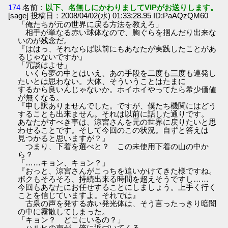
174
名前：
以下、名無しにかわりましてVIPがお送りします。
[sage] 投稿日：2008/04/02(水) 01:33:28.95 ID:PaAQzQM60
「俺たちが元の世界に戻る方法を教えろ」
相手が単なる赤い球体なので、胸ぐらを掴んだり出来な
いのが残念だ。
『ははっ、それならば以前にもあなたが実践したことがあ
るじゃないですか』
「冗談はよせ」
いくら夢の中とはいえ、あの手段を二度も三度も連発し
たいとは思わない。大体、そういうことはたまに
するから良いんじゃないか。ホイホイやってたら希少価値
が無くなる。
『申し訳ありませんでした。ですが、僕たち機関にはどう
することも出来ません。それは以前に話した通りです。
あなたがすべき事は、涼宮さんを元の世界に戻りたいと思
わせることです。そして今回のこの状況。自ずと答えは
見つかると思いますが？』
つまり、下着を選べと？ この未使用下着の山の中か
ら？
「……キョン、キョン？」
『おっと、涼宮さんがこっちを追いかけてきた様ですね。
ボクもそろそろ、持続出来る時間を超えそうですし……
今回もあなたにお任せすることにしましょう。上手く行く
ことを信じていますよ。それでは』
古泉の声を発する赤い発光体は、そう言ったっきり暗闇
の中に霧散してしまった。
「キョン？ どこにいるの？」
ハルヒの声が、俺に近づいてくる。