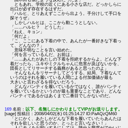
ともあれ、学校の近くにある小さな店だ。どっかしらに
出口が必ず存在するはずだ。
「ハルヒ、とりあえずここから出よう。手分けして手口を
探そうぜ」
しかしハルヒは、ここから動こうとしない。
「……ハルヒ？ どうした」
「ねえ、キョン」
「何だよ」
「こ、ここにある下着の中で、あんたが一番好きな下着っ
て、どんなの？」
意味不明なことを言い始めた。
「何を言っているんだ、お前は」
「……あんたがあたしの下着を拒絶するからよ。どんな下
着だったら、ユキやミクルちゃんに危害が及ばないかを、
団長としてリサーチする義務があると思ったのよ」
そんなもんをリサーチしてどうする。結局、下着なんて
いうのはそれを履いている人間による付加価値が最も
大きいと言わざるを得ないだろう。
どんなパンティを履いているかではなく、誰がパンティ
を履いているかというのが最も重要なことであり、どんな
パンティであるかはあくまで二番目でしかないのだ。
169
名前：
以下、名無しにかわりましてVIPがお送りします。
[sage] 投稿日：2008/04/02(水) 01:25:14.27 ID:PaAQzQM60
「とにかく、あたしがどんな下着を履いていたらあんたは
それを欲しいと思うのか、とっとと言いなさい！」
人にモノをお願いするにしては、随分と態度がでかいじ