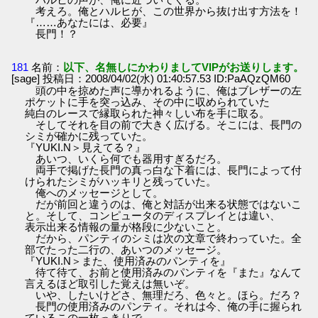
考えろ。俺とハルヒが、この世界から抜け出す方法を！
『……あなたには、必要』
長門！？
181
名前：
以下、名無しにかわりましてVIPがお送りします。
[sage] 投稿日：2008/04/02(水) 01:40:57.53 ID:PaAQzQM60
頭の中を掠めた声に導かれるように、俺はブレザーの左
ポケットに手を突っ込み、その中に収められていた
純白のレースで縁取られた神々しい布を手に取る。
そしてそれを目の前で大きく広げる。そこには、長門の
シミが確かに残っていた。
『YUKI.N＞見えてる？』
あいつ、いくら何でも器用すぎるだろ。
両手で掲げた長門の真っ白な下着には、長門によって付
けられたシミがハッキリと残っていた。
俺へのメッセージとして。
だが前回と違うのは、俺と対話が出来る状態ではないこ
と。そして、コンピュータのディスプレイとは違い、
表示出来る情報の量が格段に少ないこと。
だから、パンティのシミは次の文章で終わっていた。全
部でたった二行の、あいつのメッセージ。
『YUKI.N＞また、使用済みのパンティを』
待て待て、お前と使用済みのパンティを『また』なんて
言えるほど取引した覚えは無いぞ。
いや、したいけどさ、無理だろ、色々と。ほら。だろ？
長門の使用済みのパンティ。それは今、俺の手に握られ
ているこの一枚っきりで……