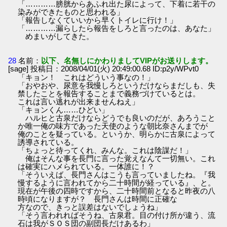
「…………膀胱からあふれ出た尿によって、下着に若干の
染みができたものと思われる」
「報告しなくていいから早くトイレに行け！」
「…………漏らしたら報告をしろと言ったのは、あなた」
めまいがしてきた。
28
名前：
以下、名無しにかわりましてVIPがお送りします。
[sage] 投稿日：2008/04/01(火) 20:49:00.68 ID:p2y/WPvt0
「キョン！ これはどういう事なの！」
「おやおや、尿意を我慢しろというだけならまだしも、失
禁したことを報告することまで義務づけているとは。
これは言い逃れが出来ませんねえ」
「キョンくん……ひどい」
ハルヒと古泉だけならどうでも良いのだが、あろうこと
か唯一俺の味方であった天使のような朝比奈さんまでが
俺のことを疑っている。というか、明らかに古泉によって
誘導されている。
「ちょっと待ってくれ、みんな。これは陰謀だ！」
俺はそんな事を長門に言った覚えなんて一切無い。これ
は確実にハメられている。一体誰に！？
「そういえば、長門さんはこうも言っていましたね。『我
慢するように言われてから二十時間が経っている』、と。
現在が午後の四時ですから、二十時間前となると昨夜の八
時頃になりますが？ 長門さんは時間に正確な
方なので、きっと誤差はないでしょうね」
「そう言われればそうね、古泉君。目の付け所が違う、流
石は我がＳＯＳ団の副団長だけあるわ」