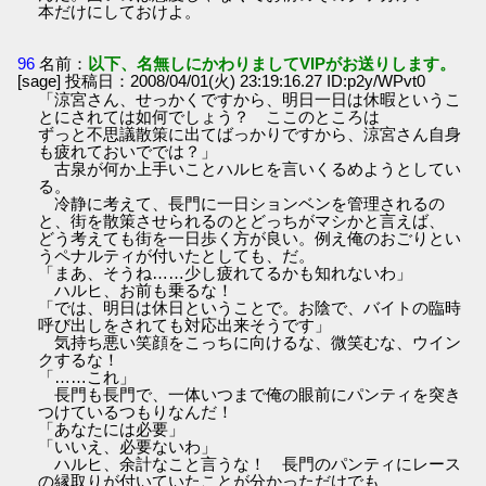
本だけにしておけよ。
96
名前：
以下、名無しにかわりましてVIPがお送りします。
[sage] 投稿日：2008/04/01(火) 23:19:16.27 ID:p2y/WPvt0
「涼宮さん、せっかくですから、明日一日は休暇というこ
とにされては如何でしょう？ ここのところは
ずっと不思議散策に出てばっかりですから、涼宮さん自身
も疲れておいででは？」
古泉が何か上手いことハルヒを言いくるめようとしてい
る。
冷静に考えて、長門に一日ションベンを管理されるの
と、街を散策させられるのとどっちがマシかと言えば、
どう考えても街を一日歩く方が良い。例え俺のおごりとい
うペナルティが付いたとしても、だ。
「まあ、そうね……少し疲れてるかも知れないわ」
ハルヒ、お前も乗るな！
「では、明日は休日ということで。お陰で、バイトの臨時
呼び出しをされても対応出来そうです」
気持ち悪い笑顔をこっちに向けるな、微笑むな、ウイン
クするな！
「……これ」
長門も長門で、一体いつまで俺の眼前にパンティを突き
つけているつもりなんだ！
「あなたには必要」
「いいえ、必要ないわ」
ハルヒ、余計なこと言うな！ 長門のパンティにレース
の縁取りが付いていたことが分かっただけでも