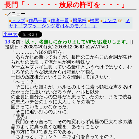
長門「・・・・・放尿の許可を・・・」
メニュー
●
トップ
作品一覧
作者一覧
掲示板
検索
リンク
ミ
■
■
■
■
■
■
SS：
サト「フフッ…シンジ君は私のモノよ…」
大
小
中
18
名前：
以下、名無しにかわりましてVIPがお送りします。
[]
投稿日：2008/04/01(火) 20:09:12.06 ID:p2y/WPvt0
「…………放尿の許可を」
あらかじめ断っておくが、長門の口からこの台詞が発せ
られたのは決して俺たちが何か特殊な
ゲームやプレイに興じている最中というわけではなく、む
しろそのような状況からは程遠い平穏な
一日の放課後だということを理解して頂きたい。
「へっ！？」
そこにいた誰もが、ハルヒのように素っ頓狂な声をあげ
たかったに違いないだろうが、ハルヒ以外
の全員は自分たちの空耳だと思っていたのか、まるで渋谷
の忠犬ハチ公のように大人しくその場で
固まっているしかなかった。
そこに追い打ちのように、
「限界」
長門がそう言って、その相変わらず南極の巨大な氷の結
晶のように真っ直ぐな瞳を、あろうことか
俺の方に向けてきたのである。
「ちょっと、キョン？ ユキは何を言ってるの？」