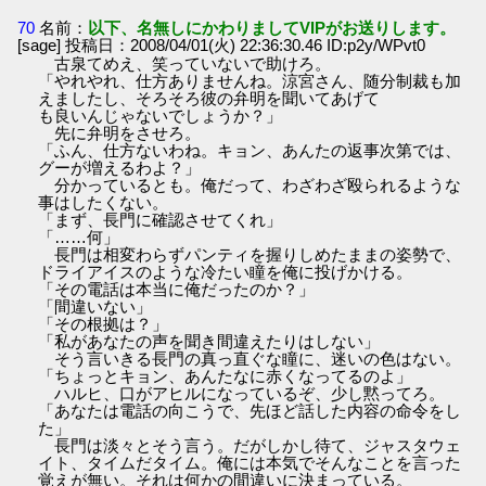
70
名前：
以下、名無しにかわりましてVIPがお送りします。
[sage] 投稿日：2008/04/01(火) 22:36:30.46 ID:p2y/WPvt0
古泉てめえ、笑っていないで助けろ。
「やれやれ、仕方ありませんね。涼宮さん、随分制裁も加
えましたし、そろそろ彼の弁明を聞いてあげて
も良いんじゃないでしょうか？」
先に弁明をさせろ。
「ふん、仕方ないわね。キョン、あんたの返事次第では、
グーが増えるわよ？」
分かっているとも。俺だって、わざわざ殴られるような
事はしたくない。
「まず、長門に確認させてくれ」
「……何」
長門は相変わらずパンティを握りしめたままの姿勢で、
ドライアイスのような冷たい瞳を俺に投げかける。
「その電話は本当に俺だったのか？」
「間違いない」
「その根拠は？」
「私があなたの声を聞き間違えたりはしない」
そう言いきる長門の真っ直ぐな瞳に、迷いの色はない。
「ちょっとキョン、あんたなに赤くなってるのよ」
ハルヒ、口がアヒルになっているぞ、少し黙ってろ。
「あなたは電話の向こうで、先ほど話した内容の命令をし
た」
長門は淡々とそう言う。だがしかし待て、ジャスタウェ
イト、タイムだタイム。俺には本気でそんなことを言った
覚えが無い。それは何かの間違いに決まっている。