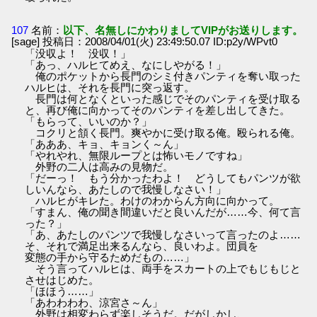
107
名前：
以下、名無しにかわりましてVIPがお送りします。
[sage] 投稿日：2008/04/01(火) 23:49:50.07 ID:p2y/WPvt0
「没収よ！ 没収！」
「あっ、ハルヒてめえ、なにしやがる！」
俺のポケットから長門のシミ付きパンティを奪い取った
ハルヒは、それを長門に突っ返す。
長門は何となくといった感じでそのパンティを受け取る
と、再び俺に向かってそのパンティを差し出してきた。
「もらって、いいのか？」
コクリと頷く長門。爽やかに受け取る俺。殴られる俺。
「あああ、キョ、キョンく～ん」
「やれやれ、無限ループとは怖いモノですね」
外野の二人は高みの見物だ。
「だーっ！ もう分かったわよ！ どうしてもパンツが欲
しいんなら、あたしので我慢しなさい！」
ハルヒがキレた。わけのわからん方向に向かって。
「すまん、俺の聞き間違いだと良いんだが……今、何て言
った？」
「あ、あたしのパンツで我慢しなさいって言ったのよ……
そ、それで満足出来るんなら、良いわよ。団員を
変態の手から守るためだもの……」
そう言ってハルヒは、両手をスカートの上でもじもじと
させはじめた。
「ほほう……」
「あわわわわ、涼宮さ～ん」
外野は相変わらず楽しそうだ。だがしかし、