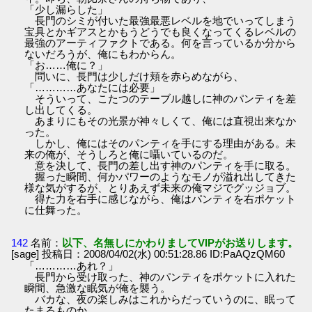
「少し漏らした」
長門のシミが付いた最強最悪レベルを地でいってしまう
宝具とかギアスとかもうどうでも良くなってくるレベルの
最強のアーティファクトである。何を言っているか分から
ないだろうが、俺にもわからん。
「お……俺に？」
問いに、長門は少しだけ頬を赤らめながら、
「…………あなたには必要」
そういって、こたつのテーブル越しに神のパンティを差
し出してくる。
あまりにもその光景が神々しくて、俺には直視出来なか
った。
しかし、俺にはそのパンティを手にする理由がある。未
来の俺が、そうしろと俺に囁いているのだ。
意を決して、長門の差し出す神のパンティを手に取る。
握った瞬間、何かパワーのようなモノが溢れ出してきた
様な気がするが、とりあえず未来の俺マジでグッジョブ。
得た力を右手に感じながら、俺はパンティを右ポケット
に仕舞った。
142
名前：
以下、名無しにかわりましてVIPがお送りします。
[sage] 投稿日：2008/04/02(水) 00:51:28.86 ID:PaAQzQM60
「…………あれ？」
長門から受け取った、神のパンティをポケットに入れた
瞬間、急激な眠気が俺を襲う。
バカな、夜の楽しみはこれからだっていうのに、眠って
たまるものか。