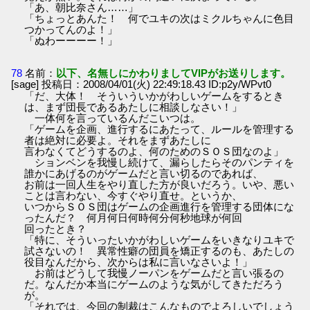
「あ、朝比奈さん……」
「ちょっとあんた！ 何でユキの次はミクルちゃんに色目
つかってんのよ！」
「ぬわーーーー！」
78
名前：
以下、名無しにかわりましてVIPがお送りします。
[sage] 投稿日：2008/04/01(火) 22:49:18.43 ID:p2y/WPvt0
「だ、大体！ そういういかがわしいゲームをするとき
は、まず団長であるあたしに相談しなさい！」
一体何を言っているんだこいつは。
「ゲームを企画、進行するにあたって、ルールを管理する
者は絶対に必要よ。それをまずあたしに
言わなくてどうするのよ、何のためのＳＯＳ団なのよ」
ションベンを我慢し続けて、漏らしたらそのパンティを
誰かにあげるのがゲームだと言い切るのであれば、
お前は一回人生をやり直した方が良いだろう。いや、悪い
ことは言わない、今すぐやり直せ。というか、
いつからＳＯＳ団はゲームの企画進行を管理する団体にな
ったんだ？ 何月何日何時何分何秒地球が何回
回ったとき？
「特に、そういったいかがわしいゲームをいきなりユキで
試さないの！ 異常性癖の団員を矯正するのも、あたしの
役目なんだから、次からは私に言いなさいよ！」
お前はどうして我慢ノーパンをゲームだと言い張るの
だ。なんだか本当にゲームのような気がしてきただろう
が。
「それでは、今回の制裁はこんなものでよろしいでしょう