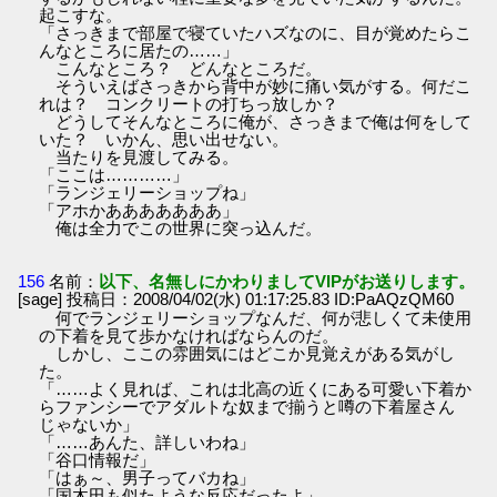
起こすな。
「さっきまで部屋で寝ていたハズなのに、目が覚めたらこ
んなところに居たの……」
こんなところ？ どんなところだ。
そういえばさっきから背中が妙に痛い気がする。何だこ
れは？ コンクリートの打ちっ放しか？
どうしてそんなところに俺が、さっきまで俺は何をして
いた？ いかん、思い出せない。
当たりを見渡してみる。
「ここは…………」
「ランジェリーショップね」
「アホかあああああああ」
俺は全力でこの世界に突っ込んだ。
156
名前：
以下、名無しにかわりましてVIPがお送りします。
[sage] 投稿日：2008/04/02(水) 01:17:25.83 ID:PaAQzQM60
何でランジェリーショップなんだ、何が悲しくて未使用
の下着を見て歩かなければならんのだ。
しかし、ここの雰囲気にはどこか見覚えがある気がし
た。
「……よく見れば、これは北高の近くにある可愛い下着か
らファンシーでアダルトな奴まで揃うと噂の下着屋さん
じゃないか」
「……あんた、詳しいわね」
「谷口情報だ」
「はぁ～、男子ってバカね」
「国木田も似たような反応だったよ」