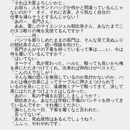
「それは大変よろしいかと」
お前ら、人をサンドバッグか何かと間違っているんじゃ
ないのか？ オイ。それに古泉、さり気なく自分の
仕事を減らそうとするんじゃない！
「あの～、長門さん」
ああ、愛しのマイエンジェル朝比奈さん、あなたまでこ
のタコ殴りの俺を見捨てるんですか？
「…………何」
パンツを握りしめたままの長門は、そんな見て見ぬふり
の朝比奈さんに、鋭い視線を向けた。
「長門さんがその下着を持っているって事は……い、今は
何を履いているんですか？」
「はいてない」
オーケイ、気が変わった。ハルヒ、殴っても良いから俺
を床にたたきつけてくれ。出来れば仰向けがベストだ。
「こんの人でなしが！」
そんな俺の思いを無視しているのか気付かないのか、ハ
ルヒは俺が古泉によってテーブルに押さえつけられて
いるのを良いことに、遠慮無くグーで殴ってきて、決して
床にはたたきつけようとはしなかった。
「あの～、私の予備をお貸ししましょうか？」
朝比奈さん、あなたは学校に予備のパンティを持ってき
ているんですか、それ俺にください。
「漏らしたら一日、下着を履くなと言われた」
言ってないぞ。
「あんた、死ぬ覚悟はあるんでしょうね？」
「ふふっ、やれやれです」