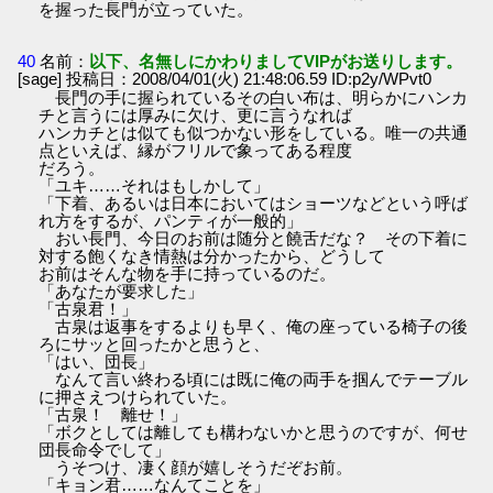
を握った長門が立っていた。
40
名前：
以下、名無しにかわりましてVIPがお送りします。
[sage] 投稿日：2008/04/01(火) 21:48:06.59 ID:p2y/WPvt0
長門の手に握られているその白い布は、明らかにハンカ
チと言うには厚みに欠け、更に言うなれば
ハンカチとは似ても似つかない形をしている。唯一の共通
点といえば、縁がフリルで象ってある程度
だろう。
「ユキ……それはもしかして」
「下着、あるいは日本においてはショーツなどという呼ば
れ方をするが、パンティが一般的」
おい長門、今日のお前は随分と饒舌だな？ その下着に
対する飽くなき情熱は分かったから、どうして
お前はそんな物を手に持っているのだ。
「あなたが要求した」
「古泉君！」
古泉は返事をするよりも早く、俺の座っている椅子の後
ろにサッと回ったかと思うと、
「はい、団長」
なんて言い終わる頃には既に俺の両手を掴んでテーブル
に押さえつけられていた。
「古泉！ 離せ！」
「ボクとしては離しても構わないかと思うのですが、何せ
団長命令でして」
うそつけ、凄く顔が嬉しそうだぞお前。
「キョン君……なんてことを」