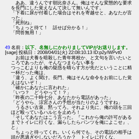
ああ、違うんです朝比奈さん。俺はそんな変態的な要求
を長門にした覚えなんて決して無いんです。
「下着に尿が付着した場合はそれを寄越せと、あなたが言
った」
「死刑ね」
「ちょっと待て！ 話せば分かる！」
「問答無用！」
49
名前：
以下、名無しにかわりましてVIPがお送りします。
[sage] 投稿日：2008/04/01(火) 22:08:10.13 ID:p2y/WPvt0
お前は犬養を暗殺した青年将校か、と文句を言いたいと
ころであったが、そんなつまらない事を
つっこむよりも俺の疑惑を晴らす方が先だということに精
一杯だった俺は、
「違う、よく聞け。長門、俺はそんな命令をお前にした覚
えはないぞ！」
「確かにあなたに言われた」
「いつ？ どうやって！？」
「昨夜の二十時七分、あなたから電話があった」
「どうやら、涼宮さんの予想が当たりのようですね」
うるさい古泉、黙ってろ。それより先に、俺の頭を三回
ほど殴っているハルヒを止めろ！
「そしてあなたはこう言った。『これから俺の許可がある
までトイレに行くな、漏らしたらパンツを俺によこせ』、
と」
ちょっと待ってくれ。いくら何でも、その電話の相手は
頭が悪過ぎやしないだろうか？ トイレに行くな、