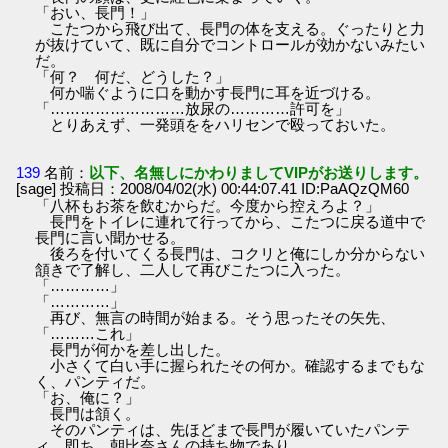
「おい、長門！」
こたつから飛び出て、長門の体を支える。ぐったりと力
が抜けていて、既に自分でコントロールが効かないみたい
だ。
「何？ 何だ、どうした？」
何か喘ぐように口を動かす長門に耳を近づける。
「………………………放尿の…………許可を」
とりあえず、一発頭ををハリセンで殴っておいた。
139
名前：
以下、名無しにかわりましてVIPがお送りします。
[sage] 投稿日：2008/04/02(水) 00:44:07.41 ID:PaAQzQM60
「八杯もお茶を飲むからだ。今度から控えろよ？」
長門をトイレに連れて行ってから、こたつに戻る道中で
長門に言い聞かせる。
後ろを付いてくる長門は、コクリと俺にしか分からない
頷きで了解し、二人して再びこたつに入った。
「…………」
「…………」
再び、無言の時間が始まる。そう思ったその矢先、
「………これ」
長門が何かを差し出した。
小さくて白い手に握られたその何か。確認するまでもな
く、パンティだ。
「お、俺に？」
長門は頷く。
そのパンティは、先ほどまで長門が履いていたパンテ
ィ。即ち、朝比奈さんの持ち物であり、