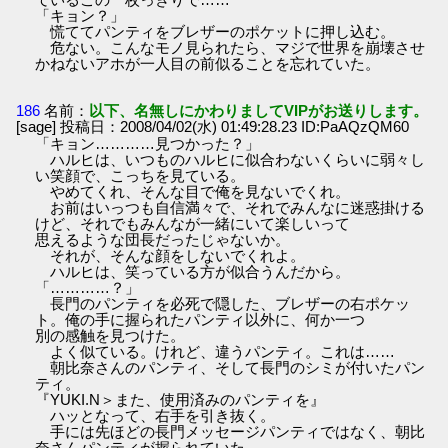
「キョン？」
慌ててパンティをブレザーのポケットに押し込む。
危ない。こんなモノ見られたら、マジで世界を崩壊させ
かねないアホが一人目の前似ることを忘れていた。
186
名前：
以下、名無しにかわりましてVIPがお送りします。
[sage] 投稿日：2008/04/02(水) 01:49:28.23 ID:PaAQzQM60
「キョン…………見つかった？」
ハルヒは、いつものハルヒに似合わないくらいに弱々し
い笑顔で、こっちを見ている。
やめてくれ、そんな目で俺を見ないでくれ。
お前はいっつも自信満々で、それでみんなに迷惑掛ける
けど、それでもみんなが一緒にいて楽しいって
思えるような団長だったじゃないか。
それが、そんな顔をしないでくれよ。
ハルヒは、笑っている方が似合うんだから。
「…………？」
長門のパンティを必死で隠した、ブレザーの右ポケッ
ト。俺の手に握られたパンティ以外に、何か一つ
別の感触を見つけた。
よく似ている。けれど、違うパンティ。これは……
朝比奈さんのパンティ、そして長門のシミが付いたパン
ティ。
『YUKI.N＞また、使用済みのパンティを』
ハッとなって、右手を引き抜く。
手には先ほどの長門メッセージパンティではなく、朝比
奈さんパンティが握られていた。