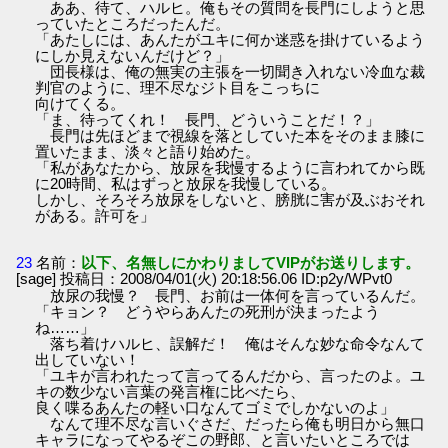
ああ、待て、ハルヒ。俺もその質問を長門にしようと思
っていたところだったんだ。
「あたしには、あんたがユキに何か迷惑を掛けているよう
にしか見えないんだけど？」
団長様は、俺の無実の主張を一切聞き入れない冷血な裁
判官のように、理不尽なジト目をこっちに
向けてくる。
「ま、待ってくれ！ 長門、どういうことだ！？」
長門は先ほどまで視線を落としていた本をそのまま膝に
置いたまま、淡々と語り始めた。
「私があなたから、放尿を我慢するように言われてから既
に20時間、私はずっと放尿を我慢している。
しかし、そろそろ放尿をしないと、膀胱に害が及ぶおそれ
がある。許可を」
23
名前：
以下、名無しにかわりましてVIPがお送りします。
[sage] 投稿日：2008/04/01(火) 20:18:56.06 ID:p2y/WPvt0
放尿の我慢？ 長門、お前は一体何を言っているんだ。
「キョン？ どうやらあんたの死刑が決まったよう
ね……」
落ち着けハルヒ、誤解だ！ 俺はそんな妙な命令なんて
出していない！
「ユキが言われたって言ってるんだから、言ったのよ。ユ
キの数少ない言葉の発言権に比べたら、
良く喋るあんたの軽い口なんてゴミでしかないのよ」
なんて理不尽な言いぐさだ、だったら俺も明日から無口
キャラになってやるぞこの野郎、と言いたいところでは