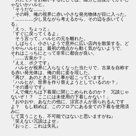
ゃないかハルヒ。
「そうだな……」
その時、俺の視界に赤い小さな発光物体が目に入った。
「…………少し見ながら考えるから、その辺を歩いてく
る」
「えっ、ちょっと」
「すぐに戻ってくるよ」
そう言って、ハルヒの元を離れた。
しばらく、小さいようで意外に広い店内を散策する。ど
うやらハルヒは、最初の地点から動く気がないようで、
それはこっちにとって非常に都合が良い。
「……古泉か？」
『ええ、ボクです』
ハルヒが視界に入らなくなった当たりで、古泉を自称す
る赤い発光体は、俺の前に姿を現した。
『再び、あのときと同じ事が起こっています』
「ハルヒが、世界を作り替えようとしているのか？」
『その通りです』
「んで俺たちは下着屋に閉じこめられるのか？ 冗談じゃ
ないぞ！？ ここには未使用の下着しかない！」
『おやおや、あなたの他に、涼宮さんが居られるんです
よ？ もし頼めば、このフロアにある全ての下着を使用済
みに
して貰うことも、不可能ではないと思いますがね』
「笑えない冗談はよせ」
『おっと、これは失礼』