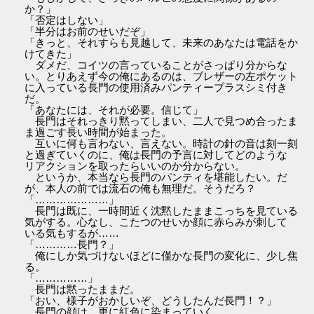
か？」
「否定はしない」
「半分はお前のせいだぞ」
「きっと、それすらも見越して、未来のあなたは電話をか
けてきた」
ダメだ、コイツの言っていることがさっぱり分からな
い。とりあえず今の俺にあるのは、ブレザーの左ポケット
に入っている長門の使用済みパンティープラスシミ付き
だ。
「あなたには、それが必要。信じて」
長門はそれっきり黙ってしまい、二人で見つめ合ったま
ま過ごす長い時間が始まった。
互いに何も言わない、言えない。時計の針の音は刻一刻
と過ぎていくのに、俺は長門の予言に対してどのような
リアクションを取ったらいいのか分からない。
というか、本当なら長門のパンティを堪能したい。だ
が、本人の前では流石の俺も無理だ。そうだろ？
「…………………」
長門は既に、一時間近く沈黙したままこっちを見ている
気がする。心なし、こたつのせいか顔に赤らみが刺して
いる気もするが……
「…………長門？」
俺にしか気づけないほどに僅かな長門の変化に、少し焦
る。
「……………」
長門は黙ったままだ。
「おい、様子がおかしいぞ、どうしたんだ長門！？」
長門の顔は、更に紅色に染まっていく。