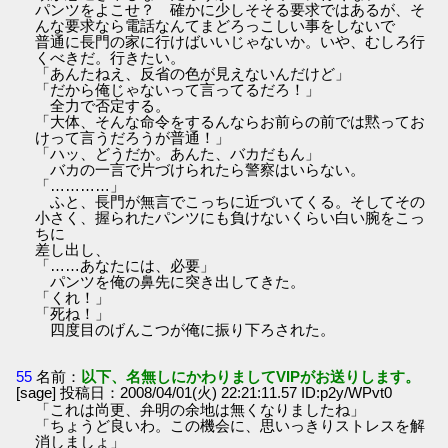
パンツをよこせ？ 確かに少しそそる要求ではあるが、そ
んな要求なら電話なんてまどろっこしい事をしないで
普通に長門の家に行けばいいじゃないか。いや、むしろ行
くべきだ。行きたい。
「あんたねえ、反省の色が見えないんだけど」
「だから俺じゃないって言ってるだろ！」
全力で否定する。
「大体、そんな命令をするんならお前らの前では黙ってお
けって言うだろうが普通！」
「ハッ、どうだか。あんた、バカだもん」
バカの一言で片づけられたら警察はいらない。
「…………」
ふと、長門が無言でこっちに近づいてくる。そしてその
小さく、握られたパンツにも負けないくらい白い腕をこっ
ちに
差し出し、
「……あなたには、必要」
パンツを俺の鼻先に突き出してきた。
「くれ！」
「死ね！」
四度目のげんこつが俺に振り下ろされた。
55
名前：
以下、名無しにかわりましてVIPがお送りします。
[sage] 投稿日：2008/04/01(火) 22:21:11.57 ID:p2y/WPvt0
「これは尚更、弁明の余地は無くなりましたね」
「ちょうど良いわ。この機会に、思いっきりストレスを解
消しましょ」