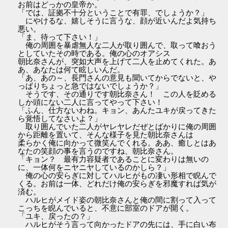
お前はどっかの皇帝か。
「では、証拠不十分ということで有罪、でしょうか？」
にやけるな、嬉しそうに言うな、顔が近いんだよ気持ち
悪い。
「ま、待って下さい！」
俺の周囲を暴虐無人な二人が取り囲んで、取って喰おう
としていたその時である。俺の心のオアシス
朝比奈さんが、突如大声を上げて二人を止めてくれた。あ
あ、あなたは何て眩しいんだ。
「あ、あの～、長門さんの意見も聞いてからでないと、や
っぱりちょっと急ではないでしょうか？」
そうです、その通りです朝比奈さん！ この人を貶める
しか頭にない二人に言ってやって下さい！
「ふん、仕方ないわね。キョン、あんたユキが戻ってきた
ら覚悟してなさいよ？」
取り囲んでいた二人がヤレヤレだぜとばかりに俺の周囲
から距離を置いて、そんな様子を見た朝比奈さんは
柔らかく俺に向かって微笑んでくれる。ああ、癒しとはあ
なたの笑顔の事を言うのですね、朝比奈さん。
「キョン？ 最有力容疑者であることに変わりは無いの
に、一体何をニヤニヤしているのかしら？」
俺の心の安らぎに対してハルヒがもの凄い形相で睨んで
くる。お前は一体、どれだけ俺の安らぎを邪魔すれば気が
済む。
ハルヒがメイド姿の朝比奈さんと俺の間に割って入って
こっちを睨んでいると、不意に部室のドアが開く。
「ユキ、戻ったの？」
ハルヒがそう言って向かったドアの先には、手に白い布