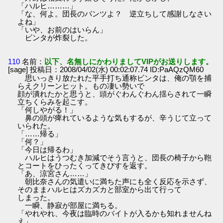
「ハルヒ………」
「な、何よ。団長のパンツよ？ 逆立ちして感謝しなさい
よね」
「いや、お前のはいらん」
ビンタが炸裂した。
110
名前：
以下、名無しにかわりましてVIPがお送りします。
[sage] 投稿日：2008/04/02(水) 00:02:07.74 ID:PaAQzQM60
思いっきり放たれた平手打ち通称ビンタは、俺の顎を捕
らえクリーンヒット。もの凄い勢いで
顔が潰れたかと思うと、頭がぐわんぐわん揺らされて一瞬
立ちくらみを起こす。
「何しやがる！」
鼻の頭が痺れているような気もするが、辛うじて立って
いられた。
「……帰る」
「何？」
「今日は帰るわ」
ハルヒはうつむき加減でそう言うと、団長の椅子から鞄
とコートをひったくってきびすを返す。
「あ、涼宮さん……」
朝比奈さんの気遣いに満ちた声にも全く反応を示さず、
そのままハルヒはズカズカと部室から出て行って
しまった。
一瞬、静寂が部屋に満ちる。
「やれやれ、今夜は臨時のバイトが入るかも知れませんね
え」