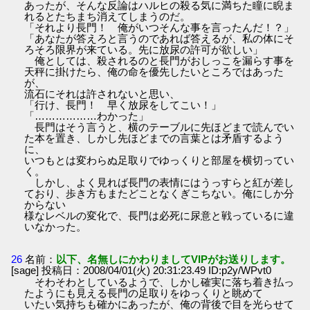
あったが、そんな反論はハルヒの殺る気に満ちた瞳に睨ま
れるとたちまち消えてしまうのだ。
「それより長門！ 俺がいつそんな事を言ったんだ！？」
「あなたが答えろと言うのであれば答えるが、私の体にそ
ろそろ限界が来ている。先に放尿の許可が欲しい」
俺としては、殺されるのと長門がおしっこを漏らす事を
天秤に掛けたら、俺の命を優先したいところではあった
が、
流石にそれは許されないと思い、
「行け、長門！ 早く放尿をしてこい！」
「………………わかった」
長門はそう言うと、横のテーブルに先ほどまで読んでい
た本を置き、しかし先ほどまでの言葉とは矛盾するよう
に、
いつもとは変わらぬ足取りでゆっくりと部屋を横切ってい
く。
しかし、よく見れば長門の表情にはうっすらと紅が差し
ており、歩き方もまたどことなくぎこちない。俺にしか分
からない
様なレベルの変化で、長門は必死に尿意と戦っているに違
いなかった。
26
名前：
以下、名無しにかわりましてVIPがお送りします。
[sage] 投稿日：2008/04/01(火) 20:31:23.49 ID:p2y/WPvt0
そわそわとしているようで、しかし確実に落ち着き払っ
たようにも見える長門の足取りをゆっくりと眺めて
いたい気持ちも確かにあったが、俺の背後で目を光らせて