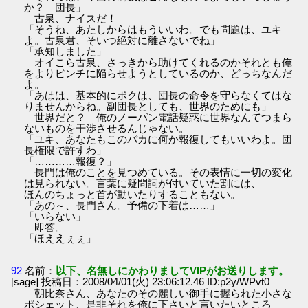
か？ 団長」
古泉、ナイスだ！
「そうね、あたしからはもういいわ。でも問題は、ユキ
よ。古泉君、そいつ絶対に離さないでね」
「承知しました」
オイこら古泉、さっきから助けてくれるのかそれとも俺
をよりピンチに陥らせようとしているのか、どっちなんだ
よ。
「あはは、基本的にボクは、団長の命令を守らなくてはな
りませんからね。副団長としても、世界のためにも」
世界だと？ 俺のノーパン電話疑惑に世界なんてつまら
ないものを干渉させるんじゃない。
「ユキ、あなたもこのバカに何か報復してもいいわよ。団
長権限で許すわ」
「…………報復？」
長門は俺のことを見つめている。その表情に一切の変化
は見られない。言葉に疑問詞が付いていた割には、
ほんのちょっと首が動いたりすることもない。
「あの～、長門さん。予備の下着は……」
「いらない」
即答。
「ほええぇぇ」
92
名前：
以下、名無しにかわりましてVIPがお送りします。
[sage] 投稿日：2008/04/01(火) 23:06:12.46 ID:p2y/WPvt0
朝比奈さん、あなたのその麗しい御手に握られた小さな
ポシェット、是非それを俺に下さいと言いたいところ