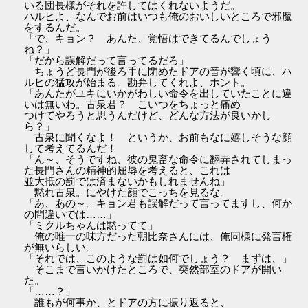
いる団長様がそれを許してはくれないようだ。
ハルヒよ、なんでお前はいつも俺のおいしいところで邪魔
をするんだ。
「で、キョン？ あんた、覚悟はできてるんでしょう
ね？」
「だから誤解だって言ってるだろ」
ちょうど長門が後ろ手に閉めたドアの音が響く頃に、ハ
ルヒの猛攻が始まる。勘弁してくれよ、ホント。
「あんたがユキにいかがわしい命令を出していたことに違
いは無いわ。古泉君？ こいつをちょっと痛め
つけてやろうと思うんだけど、どんな方法が良いかし
ら？」
古泉に聞くなよ！ というか、お前もなに嬉しそうな顔
して考えてるんだ！
「ん～、そうですね、彼の鬼畜な命令に翻弄されてしまっ
た長門さんの精神的屈辱を考えると、これは
並大抵の罰では済まないかもしれませんね」
黙れ古泉。にやけた顔でこっちを見るな。
「あ、あの～。キョン君も誤解だって言ってますし、何か
の間違いでは……」
「ミクルちゃんは黙ってて」
俺の唯一の味方だった朝比奈さんには、俺同様に発言権
が無いらしい。
「それでは、このような罰は如何でしょう？ まずは、」
そこまで言いかけたところで、突然部室のドアが開い
た。
「……？」
誰もが何事か、とドアの方に振り返ると、