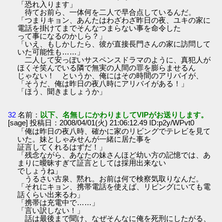
「恐れ入ります」
待てお前ら、一体何を二人で早合点しているんだ。
「つまりキョン、あんたはわざわざ昨日の夜、ユキの家に
電話を掛けてまでそんなつまらない事を命令した
って事になるのかしら？」
「いえ、もしかしたら、彼が直接長門さんの家に訪問して
いた可能性も……」
二人して安っぽいサスペンスドラマのように、真犯人が
ほくそ笑んでいる隣で無実の人間の罪を膨らませるん
じゃない！ というか、俺にはその時間のアリバイが、
「そうだ、俺は昨日の夜八時にアリバイがある！」
「ほう、聞きましょうか」
32
名前：
以下、名無しにかわりましてVIPがお送りします。
[sage] 投稿日：2008/04/01(火) 21:06:12.49 ID:p2y/WPvt0
「俺は昨日の夜八時、確かに家のリビングでテレビを見て
いた。妹としゃみせんが一緒に居た事を
証言してくれるはずだ！」
「残念ながら、あなたの妹さんほど幼い方の記憶では、あ
まりに曖昧すぎて証言としては採用出来ない
でしょうね」
うるさい古泉、黙れ。お前は何で検察気取りなんだ。
「それにキョン、携帯電話を使えば、リビングにいても電
話くらい出来るわ」
「携帯は充電中で……」
「言い訳しない！」
話は最後まで聞け、なぜそんなに俺を死刑にしたがる、