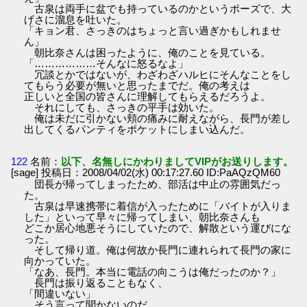
古泉は両手に盆でも持っているのかというポーズで、大
げさに溜息を吐いた。
「キョン君、さっきのはちょっと言い過ぎかもしれませ
ん」
朝比奈さんは困ったように、俺のことを見ている。
「………………そんなに怒るなよ」
冗談とかではないが、わざわざハルヒにそんなことをし
てもらう必要が無いと思ったまでだ。俺の考えは
正しいと全国の皆さんに理解してもらえるだろうよ。
それにしても、さっきの平手は効いた。
俺は未だに引かない頬の痛みに耐えながら、長門が差し
出してくるパンティをポケットにしまい込んだ。
122
名前：
以下、名無しにかわりましてVIPがお送りします。
[sage] 投稿日：2008/04/02(水) 00:17:27.60 ID:PaAQzQM60
団長が帰ってしまったため、部活は中止の雰囲気だっ
た。
古泉は早速携帯に着信が入ったために「バイトが入りま
した」といって早々に帰ってしまい、朝比奈さんも
どこか居心地悪そうにしていたので、解散という運びにな
った。
そして帰り道。俺は何故か長門に連れられて長門の家に
向かっていた。
「なあ、長門。本当に電話の向こうは俺だったのか？」
長門は振り返ることもなく、
「間違いない」
そう言って聞かないのだ。