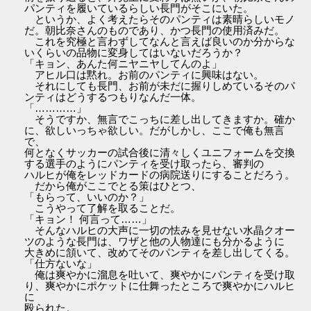
パンティを履いているらしい長門がそこにいた。
というか、よく考えたらそのパンティは素晴らしいモノ
だ。朝比奈さんのものであり、かつ長門の使用済みだ。
これを究極と言わずしてなんと言えば良いのか分からな
いくらいの品物に変身してはいないだろうか？
「キョン、あんた何ニヤニヤしてんのよ」
アヒル口は黙れ。お前のパンティに興味はない。
それにしても長門、お前が未だに握りしめているそのパ
ンティはどうするつもりなんだ一体。
「…………」
そうですか、無言でこっちに差し出してきますか。確か
に、欲しいっちゃ欲しい。だがしかし、ここで俺も無言
で、
何となくサッカーの試合後に清々しくユニフォームを交換
する選手のようにパンティを受け取ったら、審判の
ハルヒが俺をレッドカードの病院送りにすることだろう。
だから俺がここでとる策はひとつ、
「もらって、いいのか？」
こうやって了解を取ることだ。
「キョン！ 何言って……」
そんなハルヒの大声に一切の怯みを見せない水晶クオー
ツのような長門は、ワザと他の人物達にも分かるように
大きめに頷いて、改めてそのパンティを差し出してくる。
「仕方ないな」
俺は爽やかに溜息を吐いて、爽やかにパンティを受け取
り、爽やかにポケットに仕舞ったところで爽やかにハルヒ
に
殴られた。