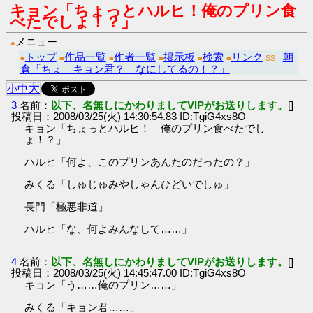
キョン「ちょっとハルヒ！俺のプリン食
べたでしょ！？」
メニュー
●
トップ
作品一覧
作者一覧
掲示板
検索
リンク
朝
■
■
■
■
■
■
SS：
倉「ちょ キョン君？ なにしてるの！？」
大
小
中
3
名前：
以下、名無しにかわりましてVIPがお送りします。
[]
投稿日：2008/03/25(火) 14:30:54.83 ID:TgiG4xs8O
キョン「ちょっとハルヒ！ 俺のプリン食べたでし
ょ！？」
ハルヒ「何よ、このプリンあんたのだったの？」
みくる「しゅじゅみやしゃんひどいでしゅ」
長門「極悪非道」
ハルヒ「な、何よみんなして……」
4
名前：
以下、名無しにかわりましてVIPがお送りします。
[]
投稿日：2008/03/25(火) 14:45:47.00 ID:TgiG4xs8O
キョン「う……俺のプリン……」
みくる「キョン君……」