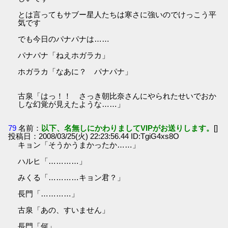
とは言ってもサブー星人たちは寒さに強いのでけっこう平
気です
でも今日のパナパナは……
パナパナ「ねえホガラカ」
ホガラカ「なあに？ パナパナ」
古泉「はっ！！ さっき朝比奈さんにやられたせいでおか
しな幻覚が見えたような……」
79
名前：
以下、名無しにかわりましてVIPがお送りします。
[]
投稿日：2008/03/25(火) 22:23:56.44 ID:TgiG4xs8O
キョン「そうかうまかったか……」
ハルヒ「…………」
みくる「…………キョン君？」
長門「…………」
古泉「あの、すいません」
長門「何」