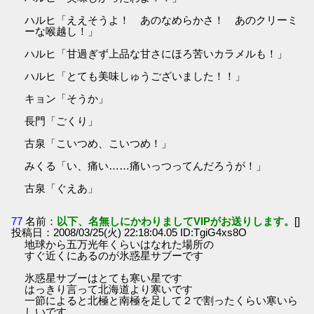
ハルヒ「ええそうよ！ あのなめらかさ！ あのクリーミ
ーな喉越し！」
ハルヒ「甘過ぎず上品な甘さにほろ苦いカラメルも！」
ハルヒ「とても美味しゅうございました！！」
キョン「そうか」
長門「ごくり」
古泉「こいつめ、こいつめ！」
みくる「い、痛い……痛いっつってんだろうが！」
古泉「ぐえあ」
77
名前：
以下、名無しにかわりましてVIPがお送りします。
[]
投稿日：2008/03/25(火) 22:18:04.05 ID:TgiG4xs8O
地球から五万光年くらいはなれた場所の
すぐ近くにあるのが氷惑星サブーです
氷惑星サブーはとても寒い星です
はっきり言って北海道より寒いです
一節によると北極と南極を足して２で割ったくらい寒いら
しいです