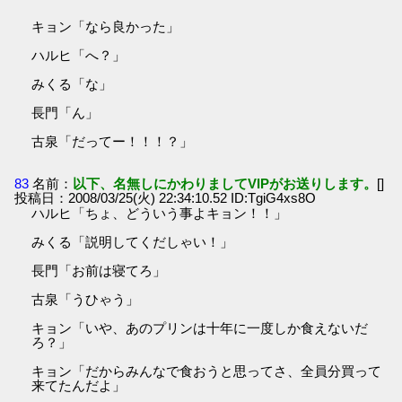
キョン「なら良かった」
ハルヒ「へ？」
みくる「な」
長門「ん」
古泉「だってー！！！？」
83
名前：
以下、名無しにかわりましてVIPがお送りします。
[]
投稿日：2008/03/25(火) 22:34:10.52 ID:TgiG4xs8O
ハルヒ「ちょ、どういう事よキョン！！」
みくる「説明してくだしゃい！」
長門「お前は寝てろ」
古泉「うひゃう」
キョン「いや、あのプリンは十年に一度しか食えないだ
ろ？」
キョン「だからみんなで食おうと思ってさ、全員分買って
来てたんだよ」