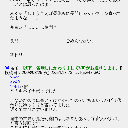
しいとは思ったのよ」
みくる「しょう言えば昼休みに長門しゃんがプリン食べて
たような……」
キョン「…………長門？」
長門「…………………………ごめんなさい」
終わり
94
名前：
以下、名無しにかわりましてVIPがお送りします。
[]
投稿日：2008/03/25(火) 22:54:17.73 ID:TgiG4xs8O
>>44
>>49
>>51
正解
どうもパイナポゥでした
こないだ久々に書いてひどかったので、ちょいリハビリ代
わりにゆっくりと書いてました
遅くて本当にすいません
途中の古泉が見た幻覚には元ネタがあり、宇宙人パナパナ
と言う漫画です
２巻を待ち続けてもう十年になりますね