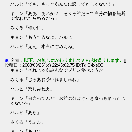
ハルヒ「でも、さっきあんなに怒ってたじゃない！」
キョン「ああ、あれか？ そりゃ誰だって自分の物を無断
で食われたら怒るだろ」
みくる「確かに」
キョン「もうするなよ、ハルヒ」
ハルヒ「ええ、本当にごめんね」
86
名前：
以下、名無しにかわりましてVIPがお送りします。
[]
投稿日：2008/03/25(火) 22:45:02.75 ID:TgiG4xs8O
キョン「それじゃあみんなでプリン食べようか」
みくる「じゃあお茶いれましゅね」
ハルヒ「楽しみねえ」
キョン「何言ってんだ、お前の分はさっき食っちまったじ
ゃないか」
ハルヒ「あら」
みくる「うふふ」
キョン「あはは」