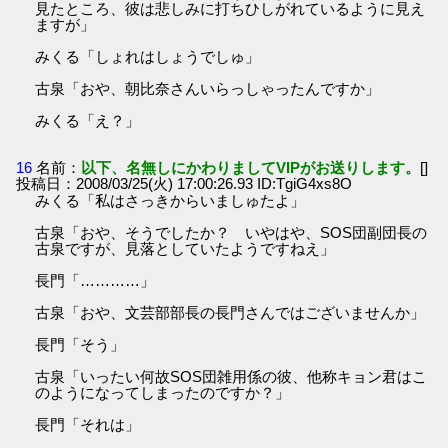
見たところ、彼は悲しみに打ちひしがれているように見え
ますが」
みくる「しょれはしょうでしゅ」
古泉「おや、朝比奈さんいらっしゃったんですか」
みくる「え？」
16
名前：
以下、名無しにかわりましてVIPがお送りします。
[]
投稿日：2008/03/25(火) 17:00:26.93 ID:TgiG4xs8O
みくる「私はさっきからいましゅたよ」
古泉「おや、そうでしたか？ いやはや、SOS団副団長の
古泉ですが、見落としていたようですねえ」
長門「…………」
古泉「おや、文芸部部長の長門さんではございませんか」
長門「そう」
古泉「いったい何故SOS団雑用係の彼、他称キョン君はこ
のようになってしまったのですか？」
長門「それは」