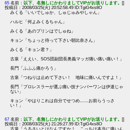
65
名前：
以下、名無しにかわりましてVIPがお送りします。
[]
投稿日：2008/03/25(火) 20:52:58.49 ID:TgiG4xs8O
みくる「いいでしゅか、しゅじゅみやしゃん」
ハルヒ「何よみくるちゃん」
みくる「あのプリンはでしゅね」
キョン「ちょっと待って下さい朝比奈さん」
みくる「キョン君？」
古泉「ええい、SOS団副団長奥義マッガ痛い痛い痛い！」
長門「ふふふ痛かろう」
古泉「つねりは止めて下さい！ 地味に痛いんですよ！」
長門「プロレスラーが選ぶ痛い技ナンバーワンは伊達じゃ
ない」
キョン「やはりこれは自分でせつめ……お前らうっさ
い！」
67
名前：
以下、名無しにかわりましてVIPがお送りします。
[]
投稿日：2008/03/25(火) 21:26:27.99 ID:TgiG4xs8O
古泉「うるさいとはなんですか！ こっちは本当に痛いん