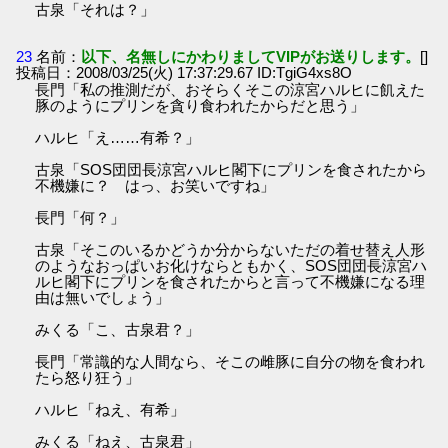
古泉「それは？」
23
名前：
以下、名無しにかわりましてVIPがお送りします。
[]
投稿日：2008/03/25(火) 17:37:29.67 ID:TgiG4xs8O
長門「私の推測だが、おそらくそこの涼宮ハルヒに飢えた
豚のようにプリンを貪り食われたからだと思う」
ハルヒ「え……有希？」
古泉「SOS団団長涼宮ハルヒ閣下にプリンを食されたから
不機嫌に？ はっ、お笑いですね」
長門「何？」
古泉「そこのいるかどうか分からないただの着せ替え人形
のようなおっぱいお化けならともかく、SOS団団長涼宮ハ
ルヒ閣下にプリンを食されたからと言って不機嫌になる理
由は無いでしょう」
みくる「こ、古泉君？」
長門「常識的な人間なら、そこの雌豚に自分の物を食われ
たら怒り狂う」
ハルヒ「ねえ、有希」
みくる「ねえ、古泉君」