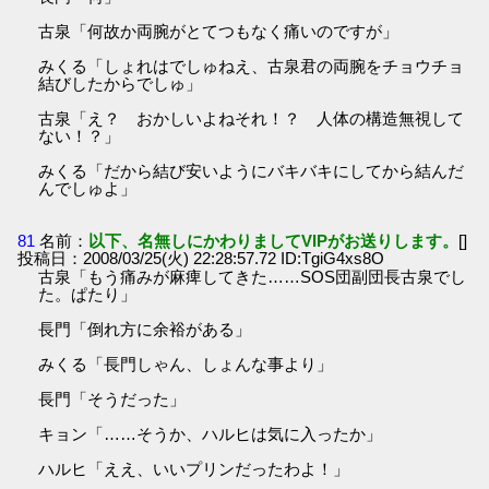
古泉「何故か両腕がとてつもなく痛いのですが」
みくる「しょれはでしゅねえ、古泉君の両腕をチョウチョ
結びしたからでしゅ」
古泉「え？ おかしいよねそれ！？ 人体の構造無視して
ない！？」
みくる「だから結び安いようにバキバキにしてから結んだ
んでしゅよ」
81
名前：
以下、名無しにかわりましてVIPがお送りします。
[]
投稿日：2008/03/25(火) 22:28:57.72 ID:TgiG4xs8O
古泉「もう痛みが麻痺してきた……SOS団副団長古泉でし
た。ぱたり」
長門「倒れ方に余裕がある」
みくる「長門しゃん、しょんな事より」
長門「そうだった」
キョン「……そうか、ハルヒは気に入ったか」
ハルヒ「ええ、いいプリンだったわよ！」