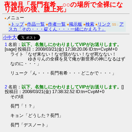
夜神月「長門有希、○○の場所で全裸にな
り絶頂の後、腹上死」
メニュー
●
トップ
作品一覧
作者一覧
掲示板
検索
リンク
ア
■
■
■
■
■
■
SS：
スカ「その・・・碇くん・・・一緒にかえろ？」
大
小
中
1
名前：
以下、名無しにかわりましてVIPがお送りします。
[sage] 投稿日：2008/03/21(金) 17:38:20.06 ID:tn+CvpM+0
ライト「なぜ来ない！なぜ脱がない！なぜ死なない！
ゆきりんの全裸を見て俺が新世界の神になるはず
なのに・・・」
リューク「ん・・・長門有希・・・どこかで・・・」
2
名前：
以下、名無しにかわりましてVIPがお送りします。
[]
投稿日：2008/03/21(金) 17:38:32.52 ID:tn+CvpM+0
その頃
長門「！？」
キョン「どうした？長門」
長門「デスノート」