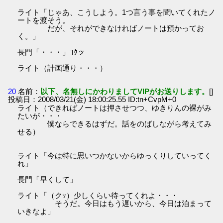
ライト「じゃあ、こうしよう。1つ言う事を聞いてくれたノ
ートを渡そう。
だが、それができなければノートは預かってお
く。」
長門「・・・」ｺｸッ
ライト（計画通り・・・）
20
名前：
以下、名無しにかわりましてVIPがお送りします。
[]
投稿日：2008/03/21(金) 18:00:25.55 ID:tn+CvpM+0
ライト（できればノートは押させつつ、ゆきりんの裸がみ
たいが・・・
僕ならできるはずだ。話をのばしながら考えてみ
せる）
ライト「今は特に思いつかないからゆっくりしていってく
れ」
長門「早くして」
ライト「（クｯ）少しくらい待ってくれよ・・・
そうだ。今日はもう遅いから、今日は泊まって
いきなよ」