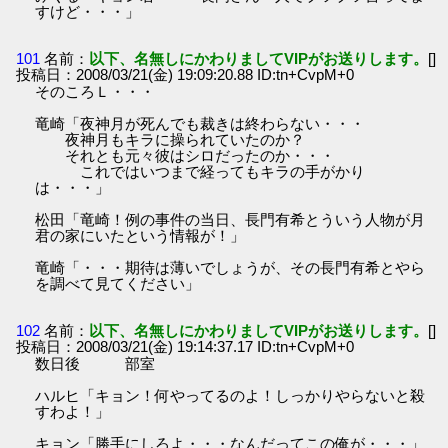
すけど・・・」
101
名前：
以下、名無しにかわりましてVIPがお送りします。
[]
投稿日：2008/03/21(金) 19:09:20.88 ID:tn+CvpM+0
そのころＬ・・・
竜崎「夜神月が死んでも裁きは終わらない・・・
夜神月もキラに操られていたのか？
それとも元々彼はシロだったのか・・・
これではいつまで経ってもキラの手がかり
は・・・」
松田「竜崎！例の事件の当日、長門有希とういう人物が月
君の家にいたという情報が！」
竜崎「・・・期待は薄いでしょうが、その長門有希とやら
を調べて見てください」
102
名前：
以下、名無しにかわりましてVIPがお送りします。
[]
投稿日：2008/03/21(金) 19:14:37.17 ID:tn+CvpM+0
数日後 部室
ハルヒ「キョン！何やってるのよ！しっかりやらないと殺
すわよ！」
キョン「勝手にしろよ・・・なんだってこの俺が・・・」