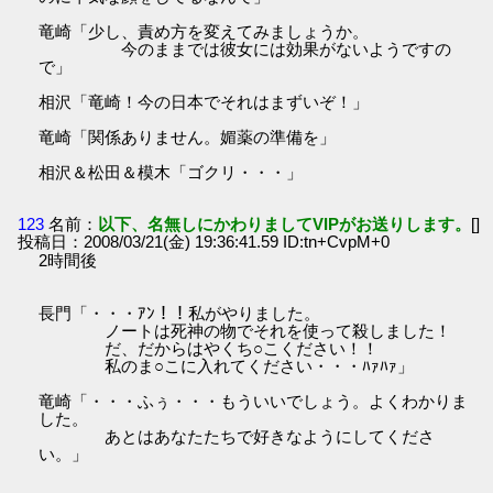
竜崎「少し、責め方を変えてみましょうか。
今のままでは彼女には効果がないようですの
で」
相沢「竜崎！今の日本でそれはまずいぞ！」
竜崎「関係ありません。媚薬の準備を」
相沢＆松田＆模木「ゴクリ・・・」
123
名前：
以下、名無しにかわりましてVIPがお送りします。
[]
投稿日：2008/03/21(金) 19:36:41.59 ID:tn+CvpM+0
2時間後
長門「・・・ｱﾝ！！私がやりました。
ノートは死神の物でそれを使って殺しました！
だ、だからはやくち○こください！！
私のま○こに入れてください・・・ﾊｧﾊｧ」
竜崎「・・・ふぅ・・・もういいでしょう。よくわかりま
した。
あとはあなたたちで好きなようにしてくださ
い。」