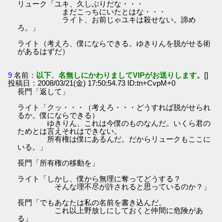
リューク「ユキ、久しぶりだな・・・
まだこっちにいたとはな・・・
ライト、お前じゃユキは殺せない。諦め
ろ。」
ライト（考えろ、僕にならできる。ゆきりんを脱がせる術
があるはずだ）
9
名前：
以下、名無しにかわりましてVIPがお送りします。
[]
投稿日：2008/03/21(金) 17:50:54.73 ID:tn+CvpM+0
長門「返して」
ライト「クッ・・・（考えろ・・・どうすれば脱がせられ
るか。僕にならできる）
ゆきりん、これは今僕のものなんだ。いくら君の
ためとは言えそれはできない。
所有権は僕にあるんだ。だからリュークもここに
いる。」
長門「所有権の移動を」
ライト「しかし、僕から無理に奪ってどうする？
そんな理不尽が許されると思っているのか？」
長門「でもあなたは私の名前を書き込んだ。
これ以上野放しにしておくと仲間に危険があ
る」