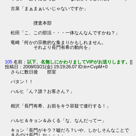
古泉「まぁまぁいいじゃないですか」
捜査本部
松田「こ、この部活・・・一体なんなんですかね？」
竜崎「何かの宗教的な集まりかもしれません。
それより長門有希の動向を」
105
名前：
以下、名無しにかわりましてVIPがお送りします。
[]
投稿日：2008/03/21(金) 19:19:26.07 ID:tn+CvpM+0
さらに数日後 部室
バタン！！
ハルヒ「ん？誰？お客さん？」
相沢「長門有希、お前をキラ容疑で連行する！」
ハルヒ＆キョン＆みくる「な、なんだってー」
キョン「長門がキラ？嘘だろ？いや、しかしそんなことで
きるのは長門しか・・・」