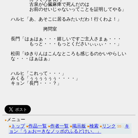
古泉が心臓麻痺で死んだのは
お前のせいじゃないってことを証明してやる」
ハルヒ「あ、あそこに居るみたいだわ！行くわよ！」
拷問室
長門「はぁはぁ・・・嬉しいですご主人さまぁ・・・
もっと・・・もっとくださいぃぃぃ・・・」
松田「ゆきりんはこんなところも感じるのかいやらしい
な・・・はぁはぁ」
ハルヒ「これって・・・」
みくる「ぅぅぅぅぅぅ・・・・」
キョン「長門・・・？」
メニュー
●
トップ
作品一覧
作者一覧
掲示板
検索
リンク
キ
■
■
■
■
■
■
SS：
ョン「うぉおーきなノッポのふるどけい、」