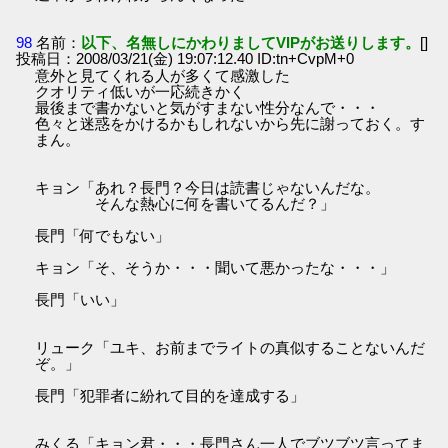
98
名前：
以下、名無しにかわりましてVIPがお送りします。
[]
投稿日：2008/03/21(金) 19:07:12.40 ID:tn+CvpM+0
意外と見てくれる人が多くて感激した
クオリティ低いが一応続きかく
最後まで書かないと気がすまない性分なんで・・・
色々と迷惑をかけるかもしれないから先に謝っておく。す
まん。
キョン「あれ？長門？今日は読書じゃないんだな。
そんな熱心に何を書いてるんだ？」
長門「何でもない」
キョン「そ、そうか・・・聞いて悪かったな・・・」
長門「いい」
リューク「ユキ、お前までライトの真似することないんだ
ぞ。」
長門「犯罪者に紛れて目的を達成する」
みくる「キョン君・・・長門さん一人でブツブツ言ってま