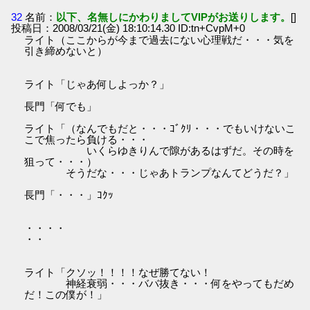
32
名前：
以下、名無しにかわりましてVIPがお送りします。
[]
投稿日：2008/03/21(金) 18:10:14.30 ID:tn+CvpM+0
ライト（ここからが今まで過去にない心理戦だ・・・気を
引き締めないと）
ライト「じゃあ何しよっか？」
長門「何でも」
ライト「（なんでもだと・・・ｺﾞｸﾘ・・・でもいけないこ
こで焦ったら負ける・・・
いくらゆきりんで隙があるはずだ。その時を
狙って・・・）
そうだな・・・じゃあトランプなんてどうだ？」
長門「・・・」ｺｸｯ
・・・・
・・
ライト「クソッ！！！！なぜ勝てない！
神経衰弱・・・ババ抜き・・・何をやってもだめ
だ！この僕が！」