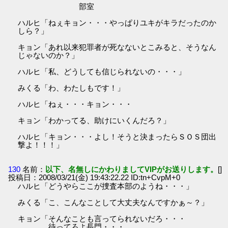
部室
ハルヒ「ねぇキョン・・・やっぱりユキがキラだったのか
しら？」
キョン「あれ以来犯罪者が死なないとこみると、そうなん
じゃないのか？」
ハルヒ「私、どうしても信じられないの・・・」
みくる「わ、わたしもです！」
ハルヒ「ねぇ・・・キョン・・・
キョン「わかってる、助けにいくんだろ？」
ハルヒ「キョン・・・よし！そうと決まったらＳＯＳ団出
撃よ！！！」
130
名前：
以下、名無しにかわりましてVIPがお送りします。
[]
投稿日：2008/03/21(金) 19:43:22.22 ID:tn+CvpM+0
ハルヒ「どうやらここが捜査本部のようね・・・」
みくる「こ、こんなことして大丈夫なんですかぁ～？」
キョン「そんなことも言ってられないだろ・・・
待ってろよ長門・・・