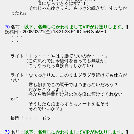
僕にならできるはずだ！）
それじゃあゆきりん、さっきの続きだ。すまなか
ったね」
70
名前：
以下、名無しにかわりましてVIPがお送りします。
[]
投稿日：2008/03/21(金) 18:31:38.64 ID:tn+CvpM+0
・・・
・・
ライト「くっ・・・やはり勝てないのか・・・」
（この流れでは今後何を言っても無駄か、
こうなったら直接言うしかない）
ライト「なぁゆきりん、このままダラダラ続けても仕方が
ない。
君も朝までこの調子ではつまらないだろう？
だからこうしよう。
今から数時間だけ君の体を僕に預けてくれない
か？
そうしたら泊まらずともノートを返そう
それでいいか？」
長門「・・・」ｺｸッ
73
名前：
以下、名無しにかわりましてVIPがお送りします。
[]