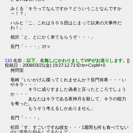
みくる「キラってなんですか？どういうことなんですか
～！？」
ハルヒ「こ、これはＳＯＳ団はじまって以来の大事件だ
わ！」
相沢「と、とにかく来てもらうぞ・・・」
長門「・・・」ｺｸッ
110
名前：
以下、名無しにかわりましてVIPがお送りします。
[]
投稿日：2008/03/21(金) 19:27:12.73 ID:tn+CvpM+0
拷問室
竜崎「いいかげん喋ってくれませんか？長門有希・・・い
やキラ・・・
キラに成りすました偽者と言ったところでしょう
か・・・
あなたはキラである夜神月を殺して、キラの能力
を奪った。
もうそう考えるしかありません」
長門「・・・」
松田「す、すごいですね彼女・・・1週間も何も食べてない
のに平気な顔をしてるなんて」