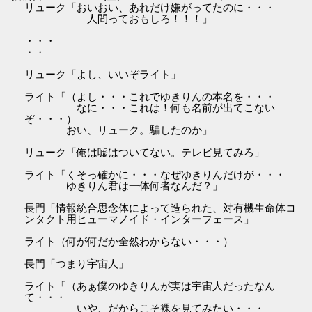
リューク「おいおい、あれだけ嫌がってたのに・・・
人間っておもしろ！！！」
・・・
・・
リューク「よし、いいぞライト」
ライト「（よし・・・これでゆきりんの本名を・・・
なに・・・これは！何も名前が出てこない
ぞ・・・）
おい、リューク。騙したのか」
リューク「俺は嘘はついてない。テレビ見てみろ」
ライト「くそっ確かに・・・なぜゆきりんだけが・・・
ゆきりん君は一体何者なんだ？」
長門「情報統合思念体によって造られた、対有機生命体コ
ンタクト用ヒューマノイド・インターフェース」
ライト（何が何だか全然わからない・・・）
長門「つまり宇宙人」
ライト「（あぁ僕のゆきりんが実は宇宙人だったなん
て・・・
いや、だからこそ裸を見てみたい・・・