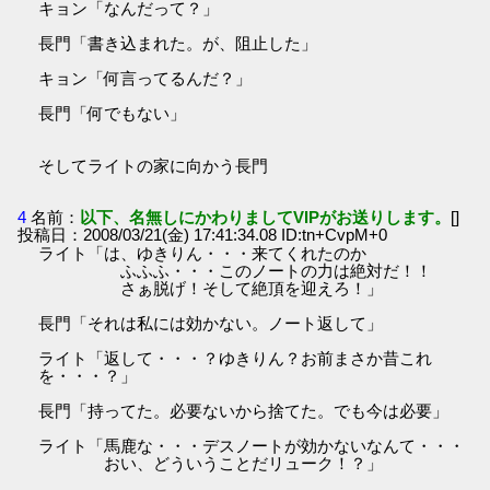
キョン「なんだって？」
長門「書き込まれた。が、阻止した」
キョン「何言ってるんだ？」
長門「何でもない」
そしてライトの家に向かう長門
4
名前：
以下、名無しにかわりましてVIPがお送りします。
[]
投稿日：2008/03/21(金) 17:41:34.08 ID:tn+CvpM+0
ライト「は、ゆきりん・・・来てくれたのか
ふふふ・・・このノートの力は絶対だ！！
さぁ脱げ！そして絶頂を迎えろ！」
長門「それは私には効かない。ノート返して」
ライト「返して・・・？ゆきりん？お前まさか昔これ
を・・・？」
長門「持ってた。必要ないから捨てた。でも今は必要」
ライト「馬鹿な・・・デスノートが効かないなんて・・・
おい、どういうことだリューク！？」