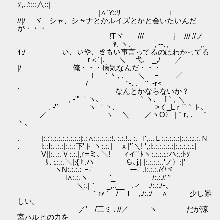
ｿ,. /::::∧::|
|∧`Y::ﾘ i
//|/ ヾ シャ、シャナとかルイズとかと会いたいんだ
が・・・
!Tヾ /// j /// //ノ
ﾔ. ヽ. , ‐-､,__ ,.
ｲ:/ い、いや、きもい事言ってるのはわかってる
r＜´|. ＼ 弋,＿_,/ ／
|/ 俺・・・病気なんだ・・・
! ｀丶､. ＼ ｰ ／
_/ `'-､. `'ｰ-r<
´ なんとかならないか？
, -'" ｀ヽ､ ｀ヽ､ f｀, ＼
, -'´ ヽ ｀ヽ､ >く_Lｒ'´｀ト､
／ ヽ ＼ ／ヽO〉 |｀r､.| ｀
丶､
. |:.:':.:.:.:.:.:.:.:|:.:∧:.:.:.:.:!､:.:.!.､:._｣',...Ｌ:.:.:.:.:|:.:.:.:.:.Ｎ
. l:.:l:.:.:.:|:.:.:下'ト ヽ:.:.:| ｘ|'´＼! ',:l:.:.:.:.:.:|:.:.:.:.:.|
V||:.:.:.Ｖ:.:.|,ｨ=ミ､＼! ｨイ¨'ﾄヽ:.:.:.:.:ハ:.:ﾄｿ
ﾘ､:.:.:.＼|:{ ﾋ,ハ ら､j.| |:.:.:.:.,'ノ〉:|′
ヽN:.:.:.:| ｰ‐' ー-' ,!:.:.:./ｲ/ヾ
l∧:.:.ヽ '_ /:.:.// '′
＼:.|｀ _,..__ .ィ ./:.:./ｰ､
｀rｧ ´ / l ,./:.:/ ∧ 少し難
しい。
／′ /三ミ ､//／ ヽ だが涼
宮ハルヒの力を