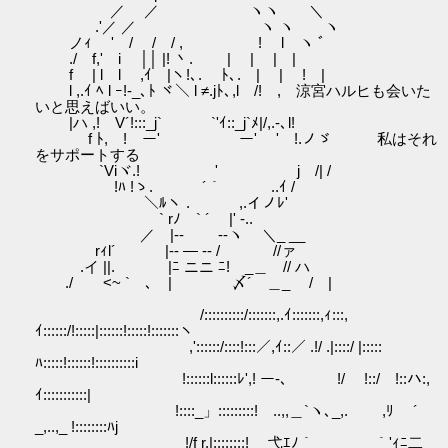
／ ／ ヽヽ ＼
.'／ ／ ヽ ヽ ヽ
ノｨ ' / / / , ! l ヽ ﾞ
./ f,' i ││ |! 丶. | | | |
f | l l ,ｲ |ヽ!､. ﾄ､. | | ! |
l ,.ｲ ﾍ l ｰ!‐_､ﾄ ヾ＼ l ≠.jﾄ､,l /! , 涼宮ハルヒも会いた
いと思えばいい。
|ハ ,!ゞV´!:::_j` `'ｲ::_j`ﾒ|/,.-､l!
f ﾄ, ! ー' ー' ' !.ノゞ 私はそれ
をサポートする
`Viヾ.! ' j /| /
!ﾊ !ゝ. ´｀ ..ｲ /
＼ﾙヽ . ,.イノﾚ'
` rﾉ ` ´ |' -..
／ |‐- -‐ヽ ＼_ __
rｨl´ |-- ― -- / //ァ
.イ ||. |ﾆ ニニ ﾆ! _＿ // ハ
./ <~ ` ､ | 〆´ ＿_ ゝ/ |
/::::::::::/:::::::,.ｲ:::::::,ｨ:::,
ｲ::::::/!:::::|::::::!:::::!:::::::ヽ
,'::::::/::::!:::／,ｲ::／ .!/ .|::::/ |:::::
ﾊ:::::!::::::!::::::::::i
!::::::l::::::ﾚ',! ー-､ !/ !::/ !::ハ:,
ｲ:::::::::::|
!::::_」:::::::::! ..,,＿`ヽ､_,. ,ﾘ ´
_,..,_ !::::::::ﾊj
!/f r.|::::::::! 弋ｴﾉ｀ ｀'ｨﾆ二