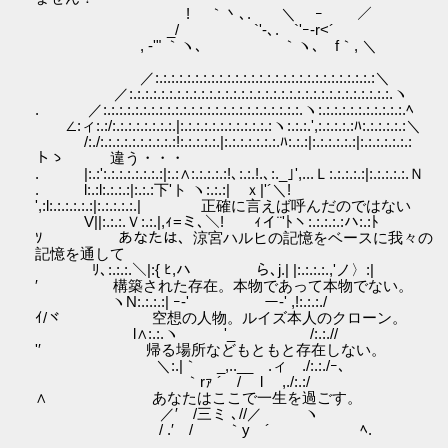
! ｀丶､. ＼ ｰ ／
_/ `'-､. `'ｰ-r<´
, -'" ｀ヽ､ ｀ヽ､ f｀, ＼
／:.:.:.:.:.:.:.:.:.:.:.:.:.:.:.:.:.:.:.:.:.:.:.:.:.:.:.:＼
／:.:.:.:.:.:.:.:.:.:.:.:.:.:.:.:.:.:.:.:.:.:.:.:.:.:.:.:.:.:.:.:.:.ヽ
. ／:.:.:.:.:.:.:.:.:.:.:.:.:.:.:.:.:.:.:.:.:.:.:.:.:.ヽ:.:.:.:.:.:.:.:.:.:.:.ﾍ
∠:ィ:.:/:.:.:.:.:.:.:.:.|:.:.:.:.:.:.:.:.:.:.:.:ヽ:.:.:.',:.:.:.:.:ﾊ:.:.:.:.:.:＼
/:./:.:.:.:.:.:.:.:.:.:!:.:.:.:.:.|:.:.:.:.:.:.:.ﾊ:.:.:|:.:.:.:.:.:|:.:.:.:.:.:.:
トゝ 違う・・・
. |:.:':.:.:.:.:.:.:.:|:.:∧:.:.:.:.:!､:.:.!.､:._｣',...Ｌ:.:.:.:.:|:.:.:.:.:.Ｎ
. l:.:l:.:.:.:|:.:.:下'ト ヽ:.:.:| ｘ|'´＼!
',:l:.:.:.:.:.:|:.:.:.:.:.| 正確に言えば呼んだのではない
V||:.:.:.Ｖ:.:.|,ｨ=ミ､＼! ｨイ¨'ﾄヽ:.:.:.:.:ハ:.:ﾄ
ｿ あなたは、涼宮ハルヒの記憶をベースに我々の
記憶を通して
ﾘ､:.:.:.＼|:{ ﾋ,ハ ら､j.| |:.:.:.:.,'ノ〉:|
′ 構築された存在。本物であって本物でない。
ヽN:.:.:.:| ｰ‐' ー-' ,!:.:.:./
ｲ/ヾ 空想の人物。ルイズ本人のクローン。
l∧:.:.ヽ '_ /:.:.//
'′ 帰る場所などもともと存在しない。
＼:.|｀ _,..__ .ィ ./:.:./ｰ､
｀rｧ ´ / l ,./:.:/
∧ あなたはここで一生を過ごす。
／′ /三ミ ､//／ ヽ
/ .′ / ｀y ´ ﾍ.