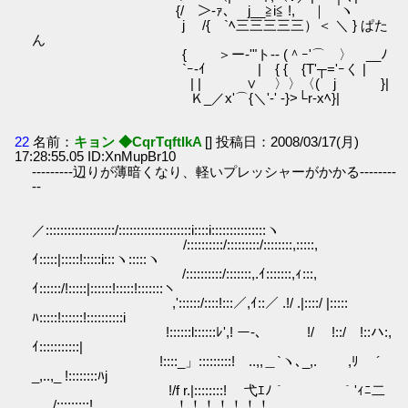
{/￣＞‐ｧ､ j__≧i≦ !, ｜ ヽ
j /{ `ﾍ三三三三三）＜ ＼ } ぱた
ん
{ ＞ー‐'"ト-- (＾ｰ'⌒ 〉 __ﾉ
`ｰ‐ｲ | { { {T'┬='ｰく |
| | ∨ 〉〉〈( j }|
Ｋ_／x'⌒{＼'-' ‐}>└r‐xﾍ}|
22
名前：
キョン ◆CqrTqftIkA
[] 投稿日：2008/03/17(月)
17:28:55.05 ID:XnMupBr10
---------辺りが薄暗くなり、軽いプレッシャーがかかる--------
--
／:::::::::::::::::::/::::::::::::::::::::i::::i:::::::::::::::ヽ
/::::::::::/:::::::::/::::::::,:::::,
ｲ:::::|:::::!:::::i:::ヽ:::::ヽ
/::::::::::/:::::::,.ｲ:::::::,ｨ:::,
ｲ::::::/!:::::|::::::!:::::!:::::::ヽ
,'::::::/::::!:::／,ｲ::／ .!/ .|::::/ |:::::
ﾊ:::::!::::::!::::::::::i
!::::::l::::::ﾚ',! ー-､ !/ !::/ !::ハ:,
ｲ:::::::::::|
!::::_」:::::::::! ..,,＿`ヽ､_,. ,ﾘ ´
_,..,_ !::::::::ﾊj
!/f r.|::::::::! 弋ｴﾉ｀ ｀'ｨﾆ二
_ /:::::::::! ！！！！！！！