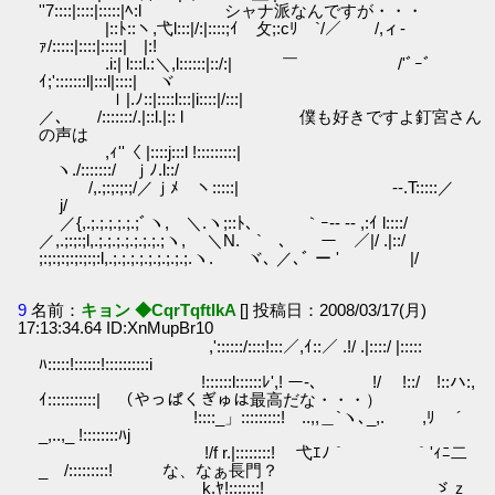
''7::::|::::|:::::|ﾍ:l シャナ派なんですが・・・
|::ﾄ::ヽ,弋l:::|/:|::::;ｲ 攵;:cﾘ￣`/／ /,ィ-
ｧ/:::::|::::|:::::| |:!
.i:| l:::l.:＼,l::::::|::/:| ￣ /'ﾞｰﾞ
ｲ;':::::::l|:::l|::::| ヾ
ｌ|.ﾉ::|::::l:::|i::::|/:::|
／､ /:::::::/.|::l.|:: l 僕も好きですよ釘宮さん
の声は
,ｨ''〈 |::::j:::l !:::::::::|
ヽ./:::::::/ ｊﾉ.l::/
/,.;:;:;:;/／ｊﾒ ヽ:::::| -‐.T:::::／
j/
／{,.;.;.;.;.;.;ﾞヽ, ＼.ヽ;::ﾄ､ ｀ｰ-- -‐ ,:ｲ l::::/
／,.;:;:;l,.;.;.;.;.;.;.;.;ヽ, ＼N. ` ､ ー ／|/ .|::/
;:;:;:;:;:;:;:l,.;.;.;.;.;.;.;.;.;.ヽ. ヾ､ ／､ﾞ ー ' |/
9
名前：
キョン ◆CqrTqftIkA
[] 投稿日：2008/03/17(月)
17:13:34.64 ID:XnMupBr10
,'::::::/::::!:::／,ｲ::／ .!/ .|::::/ |:::::
ﾊ:::::!::::::!::::::::::i
!::::::l::::::ﾚ',! ー-､ !/ !::/ !::ハ:,
ｲ:::::::::::| （やっぱくぎゅは最高だな・・・）
!::::_」:::::::::! ..,,＿`ヽ､_,. ,ﾘ ´
_,..,_ !::::::::ﾊj
!/f r.|::::::::! 弋ｴﾉ｀ ｀'ｨﾆ二
_ /:::::::::! な、なぁ長門？
k.ﾔ!:::::::! ゞｚ