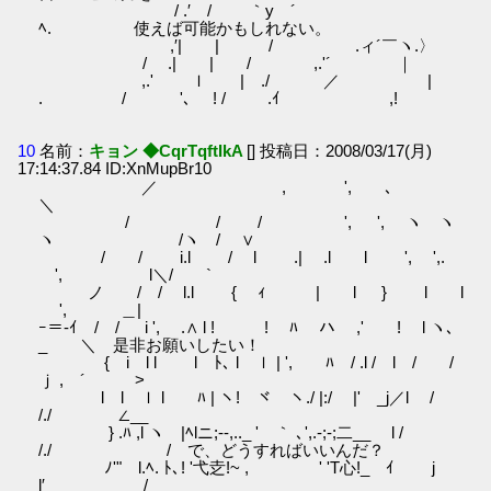
/ .′ / ｀y ´
ﾍ. 使えば可能かもしれない。
,′| | / .ィ´￣ヽ.〉
/ .| | / ,.'´ ｜
,.' ｌ | ./ ／ |
. / '､ ! / .ｲ ,!
10
名前：
キョン ◆CqrTqftIkA
[] 投稿日：2008/03/17(月)
17:14:37.84 ID:XnMupBr10
／ , ', ､
＼
/ / / ', ', ヽ ヽ
ヽ /ヽ / ∨
/ / i.l / l .| .l l ', ',.
', l＼/ `
ノ / / l.l { ｨ | l } l l
', ＿|
ｰ＝-ｲ / / i ', .∧ l ! ! ﾊ ハ ,' ! l ヽ､
_ ＼ 是非お願いしたい！
{ i l l l ﾄ､ l ｌ | ', ﾊ / .l / l / /
ｊ ,ゝ´ >
l l ｌ l ﾊ | ヽ! ヾ ヽ./ |:/ |' _j／l /
/./ ∠__
} .ﾊ ,l ヽ |ﾍlニ;--,.._ ' ｀ ､',.-;‐;二__ l /
/./ / で、どうすればいいんだ？
ﾉ'" l.ﾍ. ﾄ､! '弋赱!~ , ' 'T心!_ ｲ j
l′ /＿