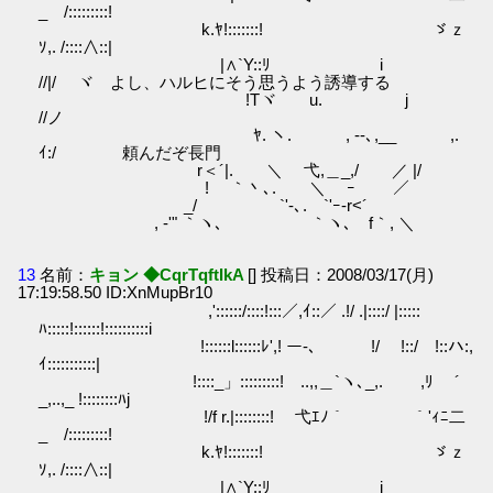
_ /:::::::::!
k.ﾔ!:::::::! ゞｚ
ｿ,. /::::∧::|
|∧`Y::ﾘ i
//|/ ヾ よし、ハルヒにそう思うよう誘導する
!Tヾ u. j
//ノ
ﾔ. ヽ. , ‐-､,__ ,.
ｲ:/ 頼んだぞ長門
r＜´|. ＼ 弋,＿_,/ ／ |/
! ｀丶､. ＼ ｰ ／
_/ `'-､. `'ｰ-r<´
, -'" ｀ヽ､ ｀ヽ､ f｀, ＼
13
名前：
キョン ◆CqrTqftIkA
[] 投稿日：2008/03/17(月)
17:19:58.50 ID:XnMupBr10
,'::::::/::::!:::／,ｲ::／ .!/ .|::::/ |:::::
ﾊ:::::!::::::!::::::::::i
!::::::l::::::ﾚ',! ー-､ !/ !::/ !::ハ:,
ｲ:::::::::::|
!::::_」:::::::::! ..,,＿`ヽ､_,. ,ﾘ ´
_,..,_ !::::::::ﾊj
!/f r.|::::::::! 弋ｴﾉ｀ ｀'ｨﾆ二
_ /:::::::::!
k.ﾔ!:::::::! ゞｚ
ｿ,. /::::∧::|
|∧`Y::ﾘ i