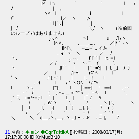
|rﾍ lヽ ´ ｀ l /
ﾉ | ,
ヽﾍ l i l
/'´ l／ ヽ ,ﾍ
｀l | ',､j |
j / ＼/ ヽ （※前回
のループではありません）
jﾊ. ﾍ ヽ! u /! /ヽ
!ﾍ ﾊ､ ,＿＿,...､ ／|/｀ ‐ヽ
i!ﾍl＼ ゝ-‐ニ‐-' ,. イ从'
, ィ' ヽ ＼ ／ ﾉ
ヽ､ ., --､ i´!⌒!l r:,＝i
／ / ｀ヽ ヽ- '´ r' ',
ヽ .|l⌒ｌ ｌ | ﾞｰ=':| |. L._｣ ））
／ l /iｰﾍ rﾆ' ﾍ l
ﾞヽ .i´|.ｰ‐' | | |. ! l
, -ｲ l /｀ヽOﾍ / /-''ﾍ.
l ヽ‐､ |"'|. l │-==:|. ! ==l ,. -‐;
_.. - ´ / { ,.ヘ､＿＞'^''＜ _..－ﾍ. l ',
｀ ‐､ i＝!ｰ=;: l | l. | | / //
´ / , -i!/ ヽ ', / ヽ |＼ ヽ
│ l l、 :| | } ＿|,.{:: 7 ））
/ ／ l ｀ ゝ－ / _ -' ｀!
＼ ＼ /|__,.ヽ､__,. ヽ._｣ ｰ=:::ﾚ' ::::::|; 7
11
名前：
キョン ◆CqrTqftIkA
[] 投稿日：2008/03/17(月)
17:17:30.08 ID:XnMupBr10