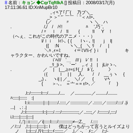
8
名前：
キョン ◆CqrTqftIkA
[] 投稿日：2008/03/17(月)
17:11:36.61 ID:XnMupBr10
,ィﾍ了｢厂{ 乃ブ＼_
_> ＞'' "´ ￣￣ ｀''＜∧l>､
(／ 〃 ヽ ＼ ハ
. /,/ / /ｲ! ﾊ ',巧 ',
/〃 ｌ / !l { !l Y !
（へぇ、これがこの時代のアニメ・・・）
l/ｌｉ lｨ!‐､ { { lヽ- ､ !| j l|
{{ :N ヽ＼_{ ＼ ﾘ / |
＼ﾊ ,ｨ=ﾐ ｨ＝ﾐV!iイ }ｉ | キ
ャラクター、かわいいですね。
i`ﾊ/// '＿ /// j ﾚ' !! l
_ﾘ_|i >､ `ー' ,.ィ .| | jLiｧゝ-、
. ／ | |__,≧r=≦ﾁ{_/ ﾙ´(､ 〉
（{ ｌ | | 人. / / __ぅヽ {
_,) ､ ヽi| | ／_ ＼/ ／ { ∨ﾍ
{ ＞‐､,ゝ＝亠＝= r/>､／ ｢ }
.l::/:::::::::l::::/........./.... ／..............／........./........
ﾊ:::::|:::::: :|
l::i::::::::::::|:::|:::::::/.:::::／:::::::::::::::／.:::::::／::::::::/::::/ .|i
...| ､: .|
./::l::::::::::::::l::|:::::/.::::/::::::::::::::;／..::::;／ /::::::::/,::::/
i.l:::::|:::::|::::|
/,:'|:::i:::::::／i|:::::l:::::/:::::::::::;≠‐-:Z._ /.::::
／/:::/ ,!::|:::::|:::::|:: l 僕はどっちかって言うとルイズより
ノ |::l::::/.斤l::::|::;ｲ:::::::／＿.|／ -､｀ﾒ::／ /::/-