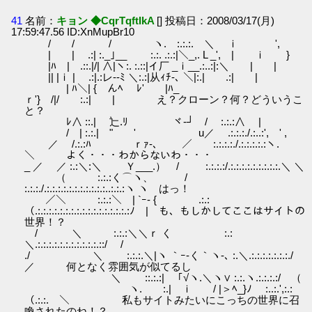
41
名前：
キョン ◆CqrTqftIkA
[] 投稿日：2008/03/17(月)
17:59:47.56 ID:XnMupBr10
/ / / ヽ. :.:.:. ＼ ｉ ',
| | .:| :._｣__ :.:. .:.:|＼_,. L _', | ｉ }
|ﾊ | .::.|/| ∧|ヽ:. :.::|イ厂 _ｉ__.:..:|:＼ | |
|| |ｉ | .:|.:レ‐-ﾐ ＼:.:|从ｨﾁ-､ ＼|:.| .:| |
| ﾊ＼| { んﾍ ﾚ' |ﾊ_
ｒ'} /|/ :.:| | え？クローン？何？どういうこ
と？
ﾚ∧ ::.| 辷.ﾘ ヾ-┘ / :.:.:∧ |
/ | :.:.| " ' u／ .:.:.:./.:..:', ' ,
／ /.:.:ﾊ ｒｧ-､ ／ :.:.:.:./.:.:.:.:.:ヽ.
＼ よく・・・わからないわ・・・
_ ／ ／ :.:＼:＼ Ｙ___.） / :.:.:.:/.:.:.:.:.:.:.:.:.:.＼ ＼
（ :.:.:く⌒ヽ、 /
:.:.:./.:.:.:.:.:.:.:.:.:.:.:..:.:.:ヽ ヽ はっ！
／＼ :.:.:＼ | `ｰ‐ { .:.:
（.:.:.:.:.:.:.:.:.:.:.:.:.:.:.:.:.:ﾉ | も、もしかしてここはサイトの
世界！？
/ ＼ :.:.:＼＼ｒ く :.:
＼.:.:.:.:.:.:.:.:.:.:.:.::/ /
./ ＼ :.:.:.＼|ヽ ｀ｰ‐く｀ヽ‐､ :.＼.:.:.:.:.:.:.:./
／ 何となく雰囲気が似てるし
＼ ::.:.:| ｢√ヽ.＼ヽ∨ :.:.ヽ.:.:.:.:/ （
ヽ. :.| ｉ / |＞ﾍ_}ﾉ :..:.',:.:
（.:.:. ＼ 私もサイトみたいにこっちの世界に召
喚されたのね！？