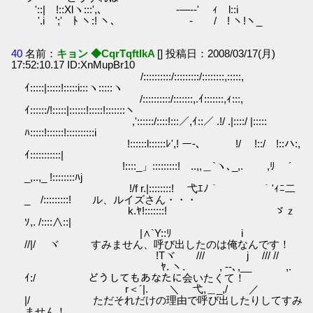
'::| !::Xlヽ:::',､ -―‐‐' ｨ l::i
'.i ';' ﾄ ヽ:! ヽ､ - / ! ヽ!ヽ_
40
名前：
キョン ◆CqrTqftIkA
[] 投稿日：2008/03/17(月)
17:52:10.17 ID:XnMupBr10
/::::::::::/:::::::::/::::::::,:::::,
ｲ:::::|:::::!:::::i:::ヽ:::::ヽ
/::::::::::/:::::::,.ｲ:::::::,ｨ:::,
ｲ::::::/!:::::|::::::!:::::!:::::::ヽ
,'::::::/::::!:::／,ｲ::／ .!/ .|::::/ |:::::
ﾊ:::::!::::::!::::::::::i
!::::::l::::::ﾚ',! ー-､ !/ !::/ !::ハ:,
ｲ:::::::::::|
!::::_」:::::::::! ..,,＿`ヽ､_,. ,ﾘ ´
_,..,_ !::::::::ﾊj
!/f r.|::::::::! 弋ｴﾉ｀ ｀'ｨﾆ二
_ /:::::::::! ル、ルイズさん・・・
k.ﾔ!:::::::! ゞｚ
ｿ,. /::::∧::|
|∧`Y::ﾘ i
//|/ ヾ すみません、呼び出したのは俺なんです！
!Tヾ /// j /// //
ﾔ. ヽ. , ‐-､,__ ,.
ｲ:/ どうしてもあなたに会いたくて！
r＜´|. ＼ 弋,＿_,/ ／
|/ ただそれだけの理由で呼び出したりしてすみ
ません！