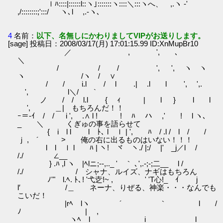
ｌﾊ::::|::::::l::ヽ｣:::::::ヽ::::＼:::ヽへ、 ,.ヽ -'
,/::::::::;':::/ ヽ､l ,.-ヽ､
4
名前：
以下、名無しにかわりましてVIPがお送りします。
[sage] 投稿日：2008/03/17(月) 17:01:15.99 ID:XnMupBr10
／ , ', ､
＼
/ / / ', ', ヽ ヽ
ヽ /ヽ / ∨
/ / i.l / l .| .l l ', ',.
', l＼/ `
ノ / / l.l { ｨ | l } l l
', ＿| もちろんだ！！
ｰ＝-ｲ / / i ', .∧ l ! ! ﾊ ハ ,' ! l ヽ､
_ ＼ くぎゅの事を語らせて
{ i l l l ﾄ､ l ｌ | ', ﾊ / .l / l / /
ｊ ,ゝ´ > 俺の右に出るものはいない！！！
l l ｌ l ﾊ | ヽ! ヾ ヽ./ |:/ |' _j／l /
/./ ∠__
} .ﾊ ,l ヽ |ﾍlニ;--,.._ ' ｀ ､',.-;‐;二__ l /
/./ / シャナ、ルイズ、ナギはもちろん
ﾉ'" l.ﾍ. ﾄ､! '弋赱!~ , ' 'T心!_ ｲ j
l′ /＿ ネーナ、りぜる、神楽・・・なんでも
こいだ！
|rﾍ lヽ ´ ｀ l /
ﾉ | ,
ヽﾍ l i l