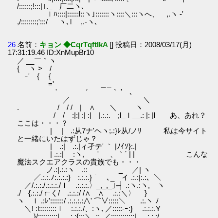
/::::::;!:::|｣._ 厂二ヽ､
ｌﾊ::::|::::::l::ヽ｣:::::::ヽ::::＼:::ヽへ、 ,.ヽ -'
,/::::::::;':::/ ヽ､l ,.-ヽ､
26
名前：
キョン ◆CqrTqftIkA
[] 投稿日：2008/03/17(月)
17:31:19.46 ID:XnMupBr10
／ __￣｀ヽ
{ ヽ > /
ゝｰ' { {
ゝ=' ＿_
ゝ' ′ ｀ ' ､
／ ＼
. / / / | ∧ ＼ ヽ
/ / :|:| :| :| |.:.:. ;l_ｌ__.: |: |l あ、あれ？
ここは・・・？
| | .:从7ナ'ヘヽ;.:}ﾚ从/ノﾘ 私は今サイト
と一緒にいたはずじゃ？
| .:| .:.|ィ孑テ' ｀ |ﾉｲｿ}:.|
| .:.:| :ヽ, ゞｰ' 、｀´ | | こんな
魔法スクエアクラスの貴族でも・・・
ノ.:|.:.:ヽ .::ゝ _ ／| ヽ
／.:.:.ﾉ:.:.:.:} :.:.:.}｀ ､_ イ .:.:|:.:、＼
／/.:.:./.:.:.:./ｌ .:.:.:.〉_,_,_｣-┤ .:ヽ.:ヽ, ヽ
./ {.:.:./ rｰく/ .:.:.:/ /∧ ∧ .:.:＼〉 }
ヽ ｌ .:ﾚ':::::::/ .:.:.:.:∧' ⌒∨:::::＼ .:.ヽ ﾉ
＼! :l:::::::::ｌ :.:.:./、:ヽ､／:::::-ｰ:} .:.:.:.Y
}/::::::::::| ..:.:{:::＼_::_／::::::::::::| .:.:.:/