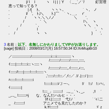
|/ l l ヽ l | |｜Y 〈＿_´／ ′/ 釘宮理
恵って知ってる？
. | /{ ﾄ､ ヽヽヽ、 ｀ヽ, ノ
. l/ ', ﾄ,l＼ ﾄ.}⌒￣｀ヽ､＿, r′
. / ヽヽ.＼＼ﾉノ ＼ '、
/ ｀ ＼ l＼ ヽ
. / ｀, ヽ ＼ ヽ
/ l `, 丶
. / ヽ ヽ } ',
3
名前：
以下、名無しにかわりましてVIPがお送りします。
[sage] 投稿日：2008/03/17(月) 16:57:50.34 ID:XnMupBr10
／:::::::::::::::::::/::::::::::::::::::::i::::i:::::::::::::::ヽ
/::::::::::/:::::::::/::::::::,:::::,
ｲ:::::|:::::!:::::i:::ヽ:::::ヽ
/::::::::::/:::::::,.ｲ:::::::,ｨ:::,
ｲ::::::/!:::::|::::::!:::::!:::::::ヽ
,'::::::/::::!:::／,ｲ::／ .!/ .|::::/ |:::::
ﾊ:::::!::::::!::::::::::i
!::::::l::::::ﾚ',! ー-､ !/ !::/ !::ハ:,
ｲ:::::::::::|
!::::_」:::::::::! ..,,＿`ヽ､_,. ,ﾘ ´
_,..,_ !::::::::ﾊj な、なんだハルヒ・・・
!/f r.|::::::::! 弋ｴﾉ｀ ｀'ｨﾆ二
_ /:::::::::! アニメでも見だしたのか？
k.ﾔ!:::::::! ゞｚ