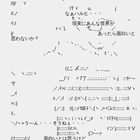
//|/ ヾ
!Tヾ u. j
//ノ なぁハルヒ・・・
ﾔ. ヽ. , ‐-､,__ ,.
ｲ:/ 現実にあんな世界が
r＜´|. ＼ 弋,＿_,/ ／
|/ あったら面白いと
思わないか？
! ｀丶､. ＼ ｰ ／
_/ `'-､. `'ｰ-r<´
, -'" ｀ヽ､ ｀ヽ､ f｀, ＼
｛(こ 〆.:::／ ＿＿__
＼ ヽ..::::ヽ
__/'´/ 〃7了.:.:.:.:.:.:.:.:｀ヽ.j ::ヤ￢
寸
／,ｲ>/ .:::/,':::{:::::!:::::::::::::::::ヽ ::|:. ::::Vヽ
_,ｲ
ﾚ／,ｲ ::/ :{:ﾊ＼{ ::､::ヽ ::::::}::_|_: :::::l
>::|
{／::| :!{.::ｨ'f坏ﾄ＼{ヽ ,>＜ﾑ:!:::::::: Ｋヽ:
ﾄ､
|::::ヽ::ｉ:ヽi. r'_;ﾒ ヽ´ ｲ圷ﾊ|::::::::::|
＼/ヽ>う～ん・・・そうねぇ・・・
|i:::::::ﾄl::ﾊ. , r';ﾝ´j::::::::: l: V
|i::::::::!:::: ﾍ {＞ーｧ
/:!::::::::/::/ 面白いとは思うけど