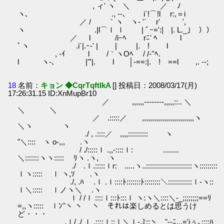
, ィ' ヽ ＼ ／ ﾉ
ヽ､ ., --､ i´!⌒!l r:,＝i
／ / ｀ヽ ヽ- '´ r' ',
ヽ .|l⌒ｌ ｌ | ﾞｰ=':| |. L._｣ ））
／ l /iｰﾍ rﾆ' ﾍ l
ﾞヽ .i´|.ｰ‐' | | |. ! l
, -ｲ l /｀ヽOﾍ / /-''ﾍ.
l ヽ‐､ |"'|. l │-==:|. ! ==l ,. -‐;
18
名前：
キョン ◆CqrTqftIkA
[] 投稿日：2008/03/17(月)
17:26:31.15 ID:XnMupBr10
／ ,,,,,,--------,,,,,::.. ＼
＼ ＼
／ .:::::／ ,,,,,,,,,,,,,,,,,,,,,,,,,,ヽ
＼ヽ ヽ
./ , .::::／ ,,,,:::::::::: ヽ
"＼:::: ヽ o-,,, .ヽ
/ ./:::::ｌ .,,-::::ｌ: ........
＼:::::::ヽヽ::::: ﾘヽ .ヽ, ヽ
./ .ｌ.:::::ｌr: .....ヽ..:::::::::::::::::::::::ヽ:::::::::
ｌヽ::::: ｌ ヽ,ｿ .ヽ
./, .ﾊ .ｌ .ｌ::::ﾄ:::::::ﾄ::::::::＼::::::::::::ｌ-ヽ::
ｌ＼::::: ｌノヽ＼ .ヽ
ｌ / /ｌ ::::ｌ:::ﾄ:::ｌ ヽ:ヽ＼::::＼-_;;;;;;;;==ﾘ
=,,ヽ::::: ｌﾝ''ヽ ヽ ヽ それは楽しめるとは思うけ
ど・・・
.ｌ/ ./ ｌ .::::ｌ::ｌ＼ｌ-,ﾐ;;ヽ "--ﾆ,,,='iぅ｡::::ﾊ