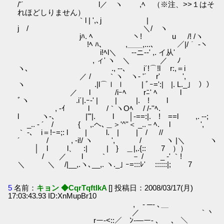
/'´ l／ ヽ ,ﾍ （※注、>>１はそ
れほどしりません）
｀l | ',､j |
j / ＼/ ヽ
jﾊ. ﾍ ヽ! u /! /ヽ
!ﾍ ﾊ､ ,＿＿,...､ ／|/｀ ‐ヽ
i!ﾍl＼ ゝ-‐ニ‐-' ,. イ从'
, ィ' ヽ ＼ ／ ﾉ
ヽ､ ., --､ i´!⌒!l r:,＝i
／ / ｀ヽ ヽ- '´ r' ',
ヽ .|l⌒ｌ ｌ | ﾞｰ=':| |. L._｣ ））
／ l /iｰﾍ rﾆ' ﾍ l
ﾞヽ .i´|.ｰ‐' | | |. ! l
, -ｲ l /｀ヽOﾍ / /-''ﾍ.
l ヽ‐､ |"'|. l │-==:|. ! ==l ,. -‐;
_.. - ´ / { ,.ヘ､＿＞'^''＜ _..－ﾍ. l ',
｀ ‐､ i＝!ｰ=;: l | l. | | / //
´ / , -i!/ ヽ ', / ヽ |＼ ヽ
│ l l、 :| | } ＿|,.{:: 7 ））
/ ／ l ｀ ゝ－ / _ -' ｀!
＼ ＼ /|__,.ヽ､__,. ヽ._｣ ｰ=:::ﾚ' ::::::|; 7
5
名前：
キョン ◆CqrTqftIkA
[] 投稿日：2008/03/17(月)
17:03:43.93 ID:XnMupBr10
, - ─- ､＿
／ ｀丶
rー‐<::／ ﾝ-―ー- ､ 、 ＼