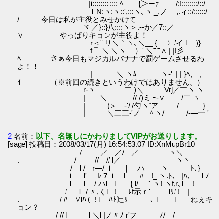
|i::::::::!:::: ﾍ {＞ーｧ /:!::::::::/::/
ｌN:ヽ:ヽ::',:::ヽ､ヽ _,ノ ,.ィ::/::::::/
/ 今日は私が主役とみせかけて
ヾ ／}::}八::::ヽ＞.-‐か／7::／
∨ やっぱりキョンが主役よ！
r＜¨ リ＼｀ヽ､＼__ { 〉/イ l )}
f⌒ ＼ ＼ヽ ）' ＼ﾆﾆ∧ | |!彡
ﾍ さぁ今日もマジカルバナナで罰ゲームさせるわ
よ！！
| ＼ ヽﾑ ヽ‐' .| | }ﾍ,__,
ｲ （※前回の続きというわけではありません。）
r-ヽ ￣ )＼ Vrj／￣ヽ ヽ
| ＼ // /)ミ ｰ-∨ /￣ ヽ
| (＞―‐'/ /勺ヽ¨ア / }
| ＼三三‐'ノ ＾ヽ/ /-―一 '
2
名前：
以下、名無しにかわりましてVIPがお送りします。
[sage] 投稿日：2008/03/17(月) 16:54:53.07 ID:XnMupBr10
/ ／ ／/ ／ ヽ＼
. / // // l／ ヽ丶
/ l / r―/ ｌ ｜ ハ l ヽ ﾄ､}
ｌ l' ﾚ７ｌ l ﾊ !_ ヽ.ﾄ、 |ﾊ、 l ﾉ
ｌ l / ハl l { l/ ｀ヽ! ヽf,r､l !
/ ｌ / 〃,くl ! ﾚf示ｒ' lﾘ/ ! |
. / // ∨lﾊ (_! l ﾊﾄ辷ﾘ ､´l l ねぇキ
ョン？
/ // l l ＼l |ノ〃ﾉ r'フ _ ﾉ/ /