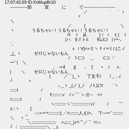
17:07:42.69 ID:XnMupBr10
------------部 室 に て----------------------
／ ´ ｀ヽ
〃
＼
／ { ＼
ヽ うるちゃい！うるちゃい！うるちゃい！
/ｲ l 从 }ｌ ｌ ﾚ | l
|ハ l| :l`トﾑ l仏匕l | r┴-､
`、
∧ ｌV}ｨ=ミヽ ﾘ ｨ＝ﾐ / {こノ
_j_ ヽ ゼロじゃないもん
/ `l ⊂⊃ ＿ ⊂⊃〈`
ー'´| ＼
, -=彳 j{ ゝ､ {´ ヽ / ∧.
| ＼ ゼロじゃないもん
{ ／⌒)_ヽ 丁丈千/ /＿ ,ィ
┘ ヽ
ゝ-､_ヽ _(ノ )_ﾉ ノﾋ乂ﾂ/ `ヽ
::::::l ﾉ
f:::::::::∨ /＞'⌒ヽ‐介‐-ゝ=ｧ
/::::::::l /
ヽ::::::::::ヽ'´:::::::::::::::∨/ / ￣
≧::ヽ {
_ -‐::=＝ﾍ::::::::::} ／ﾊ::::::::人えI>､ `T￢ー'´:::::::::
＼ ヽ ＿
＼::::::::::::::::::::: ゝ=∠:::_}ｨﾍ￣／⌒ヾi＞
┘〈_:::::::::::::::::::::::＼ ＿≦_