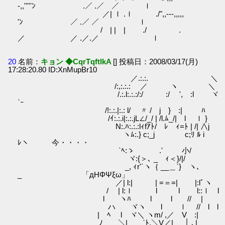
-,,'''''ﾝ .／ .／ ／ ｌ
／| ｌ .ｌ ./",,---,,,,,
'ﾝ ／ .／ ／ ｌ
/ | | | ./ .
／ ／ .／.／ ｌ
20
名前：
キョン ◆CqrTqftIkA
[] 投稿日：2008/03/17(月)
17:28:20.80 ID:XnMupBr10
／.:.:. ＼
/:,:.:.: ／ ヽ ＼
/.:.l:.:.:/:/ :/ ', :l ヾ
`ｰ
/!:.:.|:.: l/ 〃 / j } :| ﾊ
/ｲ:.:.i|:.:.jL∠/_/ | /l.ﾑ_/| l ｌ }
N:.ﾊ:.:.:lｨfｱﾄ/ ﾚ ｨ=ﾄ | /| ∧j
ヽﾑ:.} c;_j c;ﾘ ﾙ i
ﾚヽ 今・・・・
`ﾍ:ゝ .' 小/
ヾ:{＞､ _ ｨ＜}/|/
_, ｨr'´ヽ｛ __＿`} ヽ､
_ 「дΗΦΨξω」
／| l:| | =＝=| |:lﾞヽ
/ | l:ｌ l l l::ｌ l
l ヽﾊ l l // |
ハ ヾヽ l ｌ // l l
| ﾍ l ヾ＼ ヽm/ ,／ V :|
ﾉ ＼| `ﾄ,＼V／| │ ､|