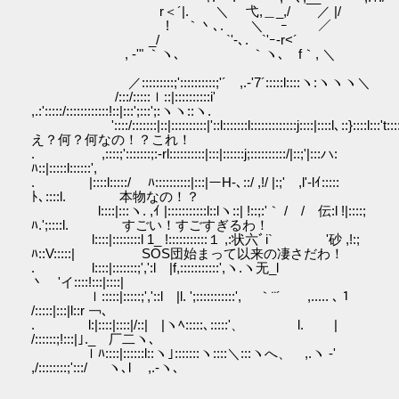
r＜´|. ＼ 弋,＿_,/ ／ |/
! ｀丶､. ＼ ｰ ／
_/ `'-､. `'ｰ-r<´
, -'" ｀ヽ､ ｀ヽ､ f｀, ＼
／:::::::::;'::::::::::;'´ ,.-'7´:::::l::::ヽ:ヽヽヽ＼
/:::/:::::ｌ::|::::::::::i'
,.:':::::/::::::::::::!::|:::';:::';:ヽヽ::ヽ.
'::::/:::::::|::|::::::::::|'::l:::::::l:::::::::::::j::::|::::l､::}::::l:
え？何？何なの！？これ！
. ,::::;':::::::;:-rl::::::::::|:::|::::::j;::::::::::/|::;'|:::ハ:
ﾊ::|:::::l::::::',
. |::::l:::::/ ﾊ::::::::::|:::|ーH-､::/ ,!/ |:;' ,l'-lｲ:::::
ﾄ､::::l. 本物なの！？
l::::|:::ヽ. ,ｲ |:::::::::::l::lヽ::| !::;:'｀ / / 伝:l !|::::;
ﾊ.';::::l. すごい！すごすぎるわ！
l::::|::::::::l 1_ !:::::::::::１ ,:状六ﾞi` '砂 ,!:;
ﾊ::V:::::| SOS団始まって以来の凄さだわ！
. l::::|:::::::;',':l |f,:::::::::::',ヽ.ヽ无_l
丶 'イ::::!:::|::::|
ｌ:::::|:::::;','::l |l. ';:::::::::::', ｀¨´ ,..... ､１
/:::::|:::|l::r ￢､
. l:|::::|::::|/::| |ヽﾍ:::::､:::::'、 l. |
/::::::;!:::|｣._ 厂二ヽ､
ｌﾊ::::|::::::l::ヽ｣:::::::ヽ::::＼:::ヽへ、 ,.ヽ -'
,/::::::::;':::/ ヽ､l ,.-ヽ､