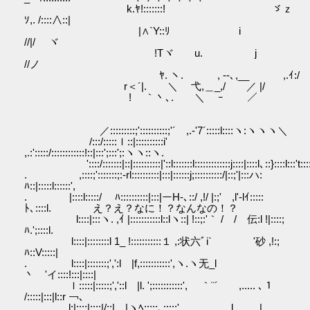
k.ﾔ!:::::::! ゞｚ
ｿ,. /::::∧::|
|∧`Y::ﾘ i
//|/ ヾ
!Tヾ u. j
//ノ
ﾔ. ヽ. , ‐-､,__ ,.ｲ:/
r＜´|. ＼ 弋,＿_,/ ／ |/
! ｀丶､. ＼ ｰ ／
／:::::::::;'::::::::::;'´ ,.-'7´:::::l::::ヽ:ヽヽヽ＼
/:::/:::::ｌ::|::::::::::i'
,.:':::::/::::::::::::!::|:::';:::';:ヽヽ::ヽ.
'::::/:::::::|::|::::::::::|'::l:::::::l:::::::::::::j::::|::::l､::}::::l:::'t::::
. ,::::;':::::::;:-rl::::::::::|:::|::::::j;::::::::::/|::;'|:::ハ:
ﾊ::|:::::l::::::',
. |::::l:::::/ ﾊ::::::::::|:::|ーH-､::/ ,!/ |:;' ,l'-lｲ:::::
ﾄ､::::l. え？え？なに！？なんなの！？
l::::|:::ヽ. ,ｲ |:::::::::::l::lヽ::| !::;:'｀ / / 伝:l !|::::;
ﾊ.';::::l.
l::::|::::::::l 1_ !:::::::::::１ ,:状六ﾞi` '砂 ,!:;
ﾊ::V:::::|
. l::::|:::::::;',':l |f,:::::::::::',ヽ.ヽ无_l
丶 'イ::::!:::|::::|
ｌ:::::|:::::;','::l |l. ';:::::::::::', ｀¨´ ,..... ､１
/:::::|:::|l::r ￢､
. l:|::::|::::|/::| |ヽﾍ:::::､:::::'、 l. |