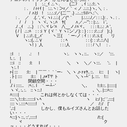
| :.:_ｲ .:.ヽ. (二ﾌ , ｲ :.:.:!:.ヽ
：. / rｨｲ | :.:.ヽ: ＞r／｀＜ノ .:.::.}ヽ､＼：.
/ ∧l;l ! :.:.:.:/／{二￣ .} ..:..::ﾘ//ハ.:＼
：. ／ .{. ',ヾ､ヽi .:.:.{ ／(^｀ |.:.:.:./／: : :.}: . ヽ.：.
/ / ） ヽ ヾ､ヽ:.ﾊ ﾔ{ ∧／.-‐'": : |:.:. i ',
./ .,ｲ .:..} : :＼ヾレ'ﾊ ∧__ノﾉﾊヾ､ : : : l:.:.: .ﾊ ',
{ /｜ .:.:ﾊ : : :i Ｙ {ヾ｀Ｙヽﾆン'ノ}: : } : : : :/:.:.:/ }:.}
Ｖ | .:.:/:.:|_,ｨ'￣ ヽ三{ ｀ー-ノ : ｲ : : :/:.:i.:{ リ
ヽ:.:{､.:.Ｖ : : ﾍ : : {: : :/:.::∧|
ヽ! ）人 : : :人 : : : / ＼! ：.
::l : .: ! ヽ:. ヽヽ､::.. ヽ::／ ':::.
!､:. |
:::i :: :l: l ＼ ヽ ＼／ヽ:::. ':. |
ヽ:. !
r┤::: :l:: | ￣￣｀｀`ー- ＼ ヽ ,r‐ｧｫﾔ､::. i::: | ヽ|
.ト| :::: :l::: | ,r≠T〒ト ＼ヽ-┴'´ |､:::. !:::
| 閉鎖空間・・・
.i' i :::::.. :ﾍ::. l ｀ー┴ｰ' ＼､ !::l:::. |::::::|
ヽヾ, :､:. ::ヽ::.! ､ ＼. |:::ﾊ:::
ﾊ:::::| これは何とかしなくては・・・
::::＼!:::l::.::::::lヽﾍ ヽ i::/ }:;' ',::::|
::::ヽ:.::::ﾍ:::::::! ヽ ／ /::/ |'
',::| しかし、僕もルイズさんとお話した
い・・・
ﾍ:::}ヽ::､::',:::::! /!::{
ヾ ク
ッ・・・どうすれば・・・