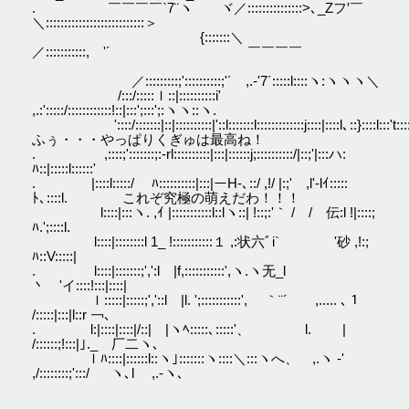
. ￣￣￣￣`7¨ヽ ヾ／:::::::::::::::>､_Zフ′￣
＼:::::::::::::::::::::::::::＞
{:::::::＼
／:::::::::::, '´ ￣￣￣￣
／:::::::::;'::::::::::;'´ ,.-'7´:::::l::::ヽ:ヽヽヽ＼
/:::/:::::ｌ::|::::::::::i'
,.:':::::/::::::::::::!::|:::';:::';:ヽヽ::ヽ.
'::::/:::::::|::|::::::::::|'::l:::::::l:::::::::::::j::::|::::l､::}::::l:::
ふぅ・・・やっぱりくぎゅは最高ね！
. ,::::;':::::::;:-rl::::::::::|:::|::::::j;::::::::::/|::;'|:::ハ:
ﾊ::|:::::l::::::'
. |::::l:::::/ ﾊ::::::::::|:::|ーH-､::/ ,!/ |:;' ,l'-lｲ:::::
ﾄ､::::l. これぞ究極の萌えだわ！！！
l::::|:::ヽ. ,ｲ |:::::::::::l::lヽ::| !::;:'｀ / / 伝:l !|::::;
ﾊ.';::::l.
l::::|::::::::l 1_ !:::::::::::１ ,:状六ﾞi` '砂 ,!:;
ﾊ::V:::::|
. l::::|:::::::;',':l |f,:::::::::::',ヽ.ヽ无_l
丶 'イ::::!:::|::::|
ｌ:::::|:::::;','::l |l. ';:::::::::::', ｀¨´ ,..... ､１
/:::::|:::|l::r ￢､
. l:|::::|::::|/::| |ヽﾍ:::::､:::::'、 l. |
/::::::;!:::|｣._ 厂二ヽ､
ｌﾊ::::|::::::l::ヽ｣:::::::ヽ::::＼:::ヽへ、 ,.ヽ -'
,/::::::::;':::/ ヽ､l ,.-ヽ､