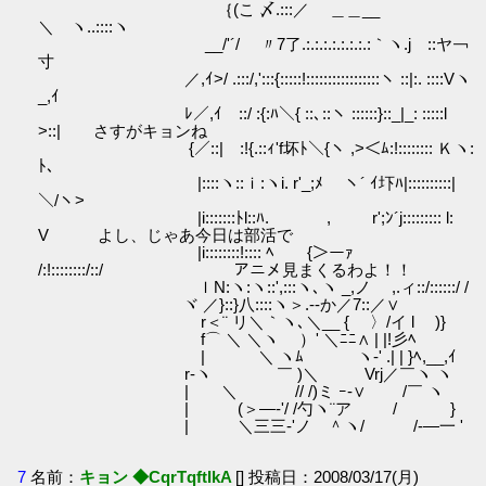
｛(こ 〆.:::／ ＿＿__
＼ ヽ..::::ヽ
__/'´/ 〃7了.:.:.:.:.:.:.:.:｀ヽ.j ::ヤ￢
寸
／,ｲ>/ .:::/,':::{:::::!:::::::::::::::::ヽ ::|:. ::::Vヽ
_,ｲ
ﾚ／,ｲ ::/ :{:ﾊ＼{ ::､::ヽ ::::::}::_|_: :::::l
>::| さすがキョンね
{／::| :!{.::ｨ'f坏ﾄ＼{ヽ ,>＜ﾑ:!:::::::: Ｋヽ:
ﾄ､
|::::ヽ::ｉ:ヽi. r'_;ﾒ ヽ´ ｲ圷ﾊ|::::::::::|
＼/ヽ>
|i:::::::ﾄl::ﾊ. , r';ﾝ´j::::::::: l:
V よし、じゃあ今日は部活で
|i::::::::!:::: ﾍ {＞ーｧ
/:!::::::::/::/ アニメ見まくるわよ！！
ｌN:ヽ:ヽ::',:::ヽ､ヽ _,ノ ,.ィ::/::::::/ /
ヾ ／}::}八::::ヽ＞.-‐か／7::／∨
r＜¨ リ＼｀ヽ､＼__ { 〉/イ l )}
f⌒ ＼ ＼ヽ ）' ＼ﾆﾆ∧ | |!彡ﾍ
| ＼ ヽﾑ ヽ‐' .| | }ﾍ,__,ｲ
r-ヽ ￣ )＼ Vrj／￣ヽ ヽ
| ＼ // /)ミ ｰ-∨ /￣ ヽ
| (＞―‐'/ /勺ヽ¨ア / }
| ＼三三‐'ノ ＾ヽ/ /-―一 '
7
名前：
キョン ◆CqrTqftIkA
[] 投稿日：2008/03/17(月)