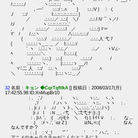
/:.:.:.:.:./ ｀ヽ:.:.::.:.:￣ ｀ヽ
, -一' :.:.:/ :.∧ } :.:.:V | 〉く
./ :.:/ l:.:.::.:.::.:.::.:.: }
／ .:.:.:.:／ .:.:.{ ＼/ .::.:.l Ⅳ⌒ヽ／/
/:/ ヽ :.:.::.:.::.:.:.,'
. / .:.:.:.:／ .:.:.:.:.l ／ :.:.:.:} ﾏ＝
ﾏ' / /.:.:ヽ ∧:.:.:.::.:.:/
{ :.:.:.:/ .:.:.:.:.:.:.／ .:.:.:.人 弋７
{ :.:.:.:.:ヽ_＿＿ ／ l:.:.:.:.:/
｀ヽ :.:.:.:ヽ :.:.:.／ .:.／ ヽV∠-
ﾍ :.:.:.:.:.:＼ !:.:.:.:.{
ﾉ :.:.:.} :.:.{ ..:.:.:./ /
ﾍ :.:.:.:.:.: ヽ. |:.:.:.:.:ゝ __ﾉ!
ヾﾆ二 人 :.:/ :.:.ヽ :.:.:./ ∧
＼ :.:.:.:.:.:.:.j |:.:.:ヽ:.:＿ノ
32
名前：
キョン ◆CqrTqftIkA
[] 投稿日：2008/03/17(月)
17:42:55.98 ID:XnMupBr10
：. ,'./ i ヽ:. ヽ:.:.. ヽ.ヽ
,'/ / .ハ ヽ ヽ:.:.:.:. ヽ::.. ヽヽ ：.
：. |i .i i .i / ヽ ﾄ ､ ＼､:.:.:. ',:.',:.:.lヽ}
|i .i l :Ｎ＿, -弋 ＼弌弋ナ:}:.:}
：. |i∧ ', :{ ,ｨjモﾄ ＼ ｲjミﾄｲｲＶ ：. な…
.| :ﾒヽ.', `ozＺ} izN｡ﾊ::{ なん
なんですか？
：. | :ヾ_! ゝ "ﾞﾞ ' ｀ﾞ ハ.:', ：.
アニメのキャラクターがこんなところに？