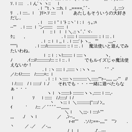
ｿ.ｌ:::: .ｌん'ヽ ヽ:: ｌ
.ｌ '''t .ヽ :::h.ｌ ,,====,ﾞﾞ- .し:::ﾝ
ﾘ .ｌ::::.. ｌゝ)ﾘ>.ｿ :::: ｌ あたしもそういうの大好き
だし。
.ｌ ::::ｌ''ｌ'ﾄ ::ヽ'ｌ:ｌ ぅ｡:ﾊ
--"" .ｌ::::: ｌ 'ン::::::: :::::: ｌ
ｌ ::ｌ ｌ ｌ＼.::ヽﾞ.ﾞヾ-
ｸ;; , .ｌ::::::ｌ:::::::::::::::: ::ｌ::: .ｌ
.ｌ ::ｌｌ,,ｌ .ｌ:::::'トヽ,, "" .,,,--
'''''''i .ｌ::::/i:::::::::::::::: ::ｌ::: .ｌ 魔法使いと遊んでみ
たいわね。
ｌ ::ｌ :ヽ!::::::::ｌ:::::ヽ ヽ, .
ﾉ .ｲ::://:::::::::::/::: ::ｌ:: .ｌ でもルイズじゃ魔法使
えないか！
.ｌ :ヽ :::::ｌ,::::::ヽ :ヽヽ ,,, ﾞﾞ -''
／/::ｲ/::::::: /:::::::ﾊ:: ｌ
.ｌ :ｌヽ:::::ヽ::::::::::::＼::::::"''r--,,,,, ,,,-''' //
ｌ/:::::: /ｌ::::::/ ｌ./ それでも・・・一緒に遊べたらな
ぁ・・・
ヽｌ ヽ:::::::ﾄ :::::::::ヽヽ,::::::ｌ::::,-
ｌ ｿ ｌ:::::: /./:::::/ ｌ/
丶 ヽ:::ｌ ＼:::::::::::|''::::/ ﾝ,,
ｲ ' /::: ／ ﾞﾞﾞﾞ---,,,,,,,
＼ｌ ＼;;;-ｌ::::/-''"
,,, ./ ヽｌ ／ ,ﾝ--,,
r-rr'''' .ソ/;:==-,,,,''' '''ﾝ .
丶 ／ .／ ／-,,,
/ ｌ ｌ ./',,,---