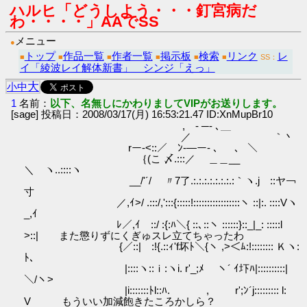
ハルヒ「どうしよう・・・釘宮病だ
わ・・・・」AAでSS
メニュー
●
トップ
作品一覧
作者一覧
掲示板
検索
リンク
レ
■
■
■
■
■
■
SS：
イ「綾波レイ解体新書」 シンジ「えっ」
大
小
中
1
名前：
以下、名無しにかわりましてVIPがお送りします。
[sage] 投稿日：2008/03/17(月) 16:53:21.47 ID:XnMupBr10
, - ─- ､＿
／ ｀丶
rー‐<::／ ﾝ-―ー- ､ 、 ＼
｛(こ 〆.:::／ ＿＿__
＼ ヽ..::::ヽ
__/'´/ 〃7了.:.:.:.:.:.:.:.:｀ヽ.j ::ヤ￢
寸
／,ｲ>/ .:::/,':::{:::::!:::::::::::::::::ヽ ::|:. ::::Vヽ
_,ｲ
ﾚ／,ｲ ::/ :{:ﾊ＼{ ::､::ヽ ::::::}::_|_: :::::l
>::| また懲りずにくぎゅスレ立てちゃったわ
{／::| :!{.::ｨ'f坏ﾄ＼{ヽ ,>＜ﾑ:!:::::::: Ｋヽ:
ﾄ､
|::::ヽ::ｉ:ヽi. r'_;ﾒ ヽ´ ｲ圷ﾊ|::::::::::|
＼/ヽ>
|i:::::::ﾄl::ﾊ. , r';ﾝ´j::::::::: l:
V もういい加減飽きたころかしら？