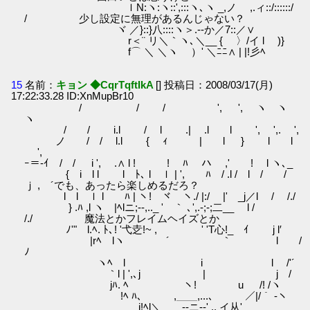
ｌN:ヽ:ヽ::',:::ヽ､ヽ _,ノ ,.ィ::/::::::/
/ 少し設定に無理があるんじゃない？
ヾ ／}::}八::::ヽ＞.-‐か／7::／∨
r＜¨ リ＼｀ヽ､＼__ { 〉/イ l )}
f⌒ ＼ ＼ヽ ）' ＼ﾆﾆ∧ | |!彡ﾍ
15
名前：
キョン ◆CqrTqftIkA
[] 投稿日：2008/03/17(月)
17:22:33.28 ID:XnMupBr10
/ / / ', ', ヽ ヽ
ヽ
/ / i.l / l .| .l l ', ',. ',
ノ / / l.l { ｨ | l } l l
',
ｰ＝-ｲ / / i ', .∧ l ! ! ﾊ ハ ,' ! l ヽ､_
{ i l l l ﾄ､ l ｌ | ', ﾊ / .l / l / /
ｊ ,ゝ´でも、あったら楽しめるだろ？
l l ｌ l ﾊ | ヽ! ヾ ヽ./ |:/ |' _j／l / /./
} .ﾊ ,l ヽ |ﾍlニ;--,.._ ' ｀ ､',.-;‐;二__ l /
/./ 魔法とかフレイムヘイズとか
ﾉ'" l.ﾍ. ﾄ､! '弋赱!~ , ' 'T心!_ ｲ j l′
|rﾍ lヽ ´ ｀ l /
ﾉ
ヽﾍ l i l /'´
｀l | ',､j | j /
jﾊ. ﾍ ヽ! u /! /ヽ
!ﾍ ﾊ､ ,＿＿,...､ ／|/｀ ‐ヽ
i!ﾍl＼ ゝ-‐ニ‐-' ,. イ从'