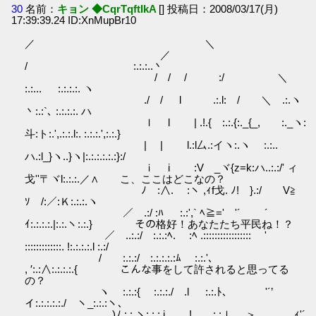
30
名前：
キョン ◆CqrTqftIkA
[] 投稿日：2008/03/17(月)
17:39:39.24 ID:XnMupBr10
／ ＼
／
/ :.:.:..丶
/ / / :/ ＼
:.:... :.:.:.:. ヽ
./ / l .:.l: / ＼ .:.ヽ
丶:.:`､ :.:.:.:. ハ
ｌ l | .!.{ :.:.{:._{_, :._ヽ:
斗:ト:.',.:.:.l:. :.:.:.',:.:.}
| | l.:l厶.:イヽ:.ヽ :.:..
ハ.:l_}ヽ..}ヽ|:.:.:.:.:.:}:/
ｉ i :V _ヾ{z=k:ハ..:.:/' ィ
戈''〒ヾl:.:.:.／∧ こ、ここはどこなの？
ﾉ :∧. :ヽ ,ｨf戈. ﾉ! }.:/ V≧
ｿ /:／:Ｋ:.:.:.ヽ
／ .:/ :ﾊ :.:',` ﾍ≧=' '´ ´￣
ｲ:.:.:.:.|:.:.ヽ:.:.} その格好！あなたたち平民ね！？
／ ..:.:/ :.:.:ﾍ. :ﾍ .::::::::::::::::: '
:::::::::::::. !:.:.:.:.l :.:/
/ :.:.:/ :.:.:.:.:ﾑ :.:.'､
, ′:.:∧:.:.:.:.{ こんな事をして許されると思ってる
の？
ヽ :.:.:{ :.:.:./ .l :.:.ﾄ､ '´’
イ:.:.:.:.:./ ヽ_:.:.:ヽ､
)ﾉ :.:.ヽ:.:.:.j ! :.:ｌ. ＞ 、__, ｨ'´