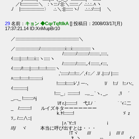
／l::::::::::::::＼ :ヽ:::ﾉ:||:＼:::::::／ .:.:.:.∧ヽ
./ |:::::::::::::::::::〉 .:.＼:||::::::ヽ/ .:.:.:/:::::| ＼
29
名前：
キョン ◆CqrTqftIkA
[] 投稿日：2008/03/17(月)
17:37:21.14 ID:XnMupBr10
／:::::::::::::::::::::::::::::::::::::::::::::::::::＼
／:::::::::::::::::::/::::::::::::::::::::i::::i:::::::::::::::ヽ
/::::::::::/:::::::::/::::::::,:::::,
ｲ:::::|:::::!:::::i:::ヽ:::::ヽ
/::::::::::/:::::::,.ｲ:::::::,ｨ:::,
ｲ::::::/!:::::|::::::!:::::!:::::::ヽ
,'::::::/::::!:::／,ｲ::／ .!/ .|::::/ |:::::
ﾊ:::::!::::::!::::::::::i
!::::::l::::::ﾚ',! ー-､ !/ !::/ !::ハ:,
ｲ:::::::::::|
!::::_」:::::::::! ..,,＿`ヽ､_,. ,ﾘ ´
_,..,_ !::::::::ﾊj
!/f r.|::::::::! 弋ｴﾉ｀ ｀'ｨﾆ二
_ /:::::::::! ルイズキターーーーーーー
k.ﾔ!:::::::! ゞｚ
ｿ,. /::::∧::|
|∧`Y::ﾘ i
//|/ ヾ 本当に呼び出すとは・・・
!Tヾ /// j /// //
ﾔ. ヽ. , ‐-､,__ ,.ｲ:/