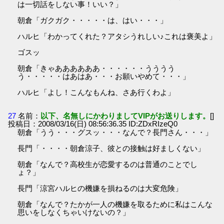
は一切話をしない事！いい？」
朝倉「ガクガク・・・・・は、はい・・・」
ハルヒ「わかってくれた？アタシうれしい♪これは褒美よ」
ゴスッ
朝倉「きゃああああああ・・・・・・うううう
う・・・・・はあはあ・・・お願いやめて・・・」
ハルヒ「よし！こんなもんね、さあ行くわよ」
27
名前：
以下、名無しにかわりましてVIPがお送りします。
[]
投稿日：2008/03/16(日) 08:56:36.35 ID:ZDxRIzeQ0
朝倉「うう・・・グスッ・・・なんで？長門さん・・・」
長門「・・・・朝倉涼子、彼との接触は好ましくない」
朝倉「なんで？高校生が恋愛するのは普通のことでし
ょ？」
長門「涼宮ハルヒの機嫌を損ねるのは大変危険」
朝倉「なんで？たかが一人の機嫌を取るために私はこんな
思いをしなくちゃいけないの？」