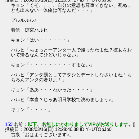
キョン「くそ、、、、自分の意思も尊重できない、死ぬこ
とも出来ない一体俺は何なんだ・・・」
プルルルル♪
着信 涼宮ハルヒ
キョン「はい・・・・・・」
ハルヒ「ちょっとーアンタ一人で帰ったわよね？彼女をお
いて帰るなんてひどいじゃない」
キョン「・・・・・・・・・すまない」
ハルヒ「アンタ罰としてアタシとデートしなさいよね！も
ちろんアンタの奢りよ！」
キョン「ああ・・・わかった・・・・」
ハルヒ「本当？じゃあ明日学校で決めましょう♪」
キョン「・・・・」
159
名前：
以下、名無しにかわりましてVIPがお送りします。
[]
投稿日：2008/03/16(日) 12:28:46.38 ID:Y+UTOpJb0
古泉「おはようございます♪」