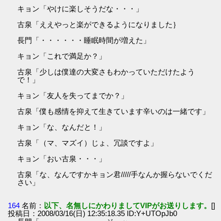
キョン「やけに楽しそうだな・・・」
古泉「ええやっと楽ができるようになりました｝
長門「・・・・・・睡眠時間が増えた」
キョン「これで満足か？」
古泉「少しは僕達の大変さもわかっていただけたよう
で！」
キョン「友人を失ってまでか？」
古泉「僕も感情を抑えて生きています辛いのは一緒です」
キョン「な、なんだと！」
古泉「（マ、マズイ）じょ、冗談ですよ」
キョン「おい古泉・・・」
古泉「な、なんですかキョン君/////手なんか握らないでくだ
さい」
164
名前：
以下、名無しにかわりましてVIPがお送りします。
[]
投稿日：2008/03/16(日) 12:35:18.35 ID:Y+UTOpJb0