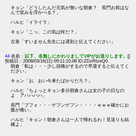
キョン「どうしたんだ元気が無いな朝倉？ 長門お前はな
んで笑みを浮かべる？」
ハルヒ「イライラ」
キョン「こっ、この気は何だ？」
古泉「すいません先生には遅刻と伝えてください」
44
名前：
以下、名無しにかわりましてVIPがお送りします。
[]
投稿日：2008/03/16(日) 09:11:10.06 ID:ZDxRIzeQ0
朝倉「私は・・・少し頭痛がするので早退すると伝えてく
ださい」
キョン「お、おい今来たばかりだろ？」
ハルヒ「ちょっとキョン多分朝倉さんは女の子の日なの
よ アハハハハ」
長門「ブフォ・・・ゲフンゲフン・・・・ｗｗｗ確かにお
腹が痛い」
ハルヒ「キョン！朝倉さんは一人で帰れるわ！見送りも結
構よ」