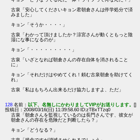
古泉「安心してくださいキョン君朝倉さんは停学処分で済
みました」
キョン「そうか・・・・」
古泉「わかって頂けましたか？涼宮さんが動くともっと陰
湿にな事になるのが」
キョン「・・・・・・・・・」
古泉「いざとなれば朝倉さんの存在自体を消されること
に」
キョン「それだけはやめてくれ！頼む古泉朝倉を助けてく
れ」
古泉「私はもちろん出来るだけ協力しますよ、ただ」
128
名前：
以下、名無しにかわりましてVIPがお送りします。
[]
投稿日：2008/03/16(日) 11:39:58.60 ID:zTBxTTzq0
古泉「朝倉さんを監視しているのは長門さんです、彼女が
朝倉さんの存在を危険だと判断したら？」
キョン「どうなる？」
古泉「残念ですが消滅させられるでしょう」