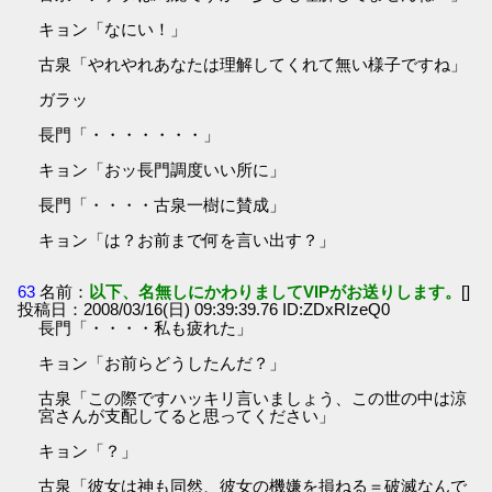
キョン「なにい！」
古泉「やれやれあなたは理解してくれて無い様子ですね」
ガラッ
長門「・・・・・・・」
キョン「おッ長門調度いい所に」
長門「・・・・古泉一樹に賛成」
キョン「は？お前まで何を言い出す？」
63
名前：
以下、名無しにかわりましてVIPがお送りします。
[]
投稿日：2008/03/16(日) 09:39:39.76 ID:ZDxRIzeQ0
長門「・・・・私も疲れた」
キョン「お前らどうしたんだ？」
古泉「この際ですハッキリ言いましょう、この世の中は涼
宮さんが支配してると思ってください」
キョン「？」
古泉「彼女は神も同然、彼女の機嫌を損ねる＝破滅なんで