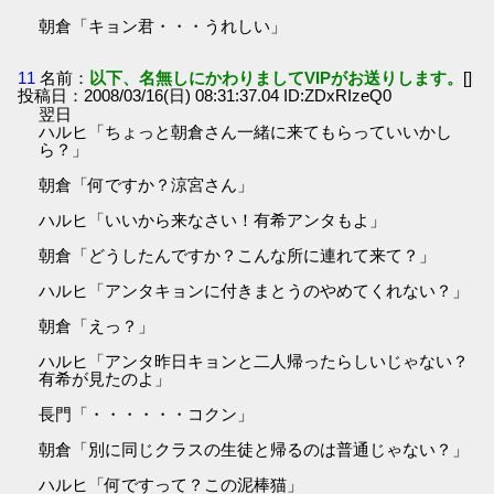
朝倉「キョン君・・・うれしい」
11
名前：
以下、名無しにかわりましてVIPがお送りします。
[]
投稿日：2008/03/16(日) 08:31:37.04 ID:ZDxRIzeQ0
翌日
ハルヒ「ちょっと朝倉さん一緒に来てもらっていいかし
ら？」
朝倉「何ですか？涼宮さん」
ハルヒ「いいから来なさい！有希アンタもよ」
朝倉「どうしたんですか？こんな所に連れて来て？」
ハルヒ「アンタキョンに付きまとうのやめてくれない？」
朝倉「えっ？」
ハルヒ「アンタ昨日キョンと二人帰ったらしいじゃない？
有希が見たのよ」
長門「・・・・・・コクン」
朝倉「別に同じクラスの生徒と帰るのは普通じゃない？」
ハルヒ「何ですって？この泥棒猫」