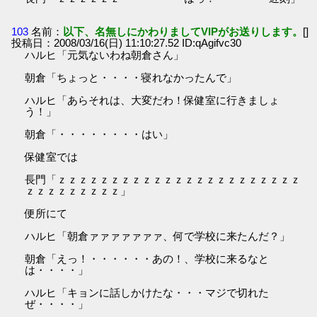
103
名前：
以下、名無しにかわりましてVIPがお送りします。
[]
投稿日：2008/03/16(日) 11:10:27.52 ID:qAgifvc30
ハルヒ「元気ないわね朝倉さん」
朝倉「ちょっと・・・・寝れなかったんで」
ハルヒ「あらそれは、大変だわ！保健室に行きましょ
う！」
朝倉「・・・・・・・・はい」
保健室では
長門「ｚｚｚｚｚｚｚｚｚｚｚｚｚｚｚｚｚｚｚｚｚｚｚ
ｚｚｚｚｚｚｚｚｚ」
便所にて
ハルヒ「朝倉ァァァァァァァ、何で学校に来たんだ？」
朝倉「えっ！・・・・・・あの！、学校に来るなと
は・・・・」
ハルヒ「キョンに話しかけたな・・・マジで切れた
ぜ・・・・」