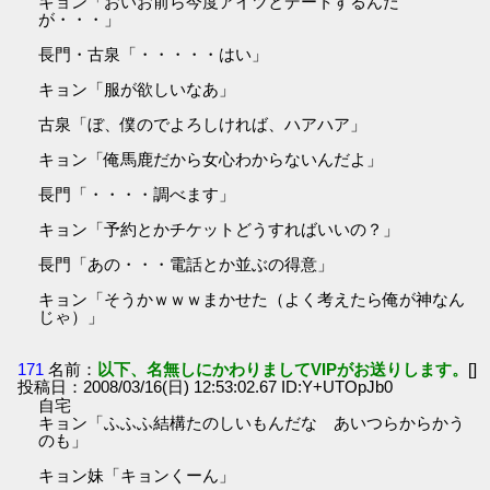
キョン「おいお前ら今度アイツとデートするんだ
が・・・」
長門・古泉「・・・・・はい」
キョン「服が欲しいなあ」
古泉「ぼ、僕のでよろしければ、ハアハア」
キョン「俺馬鹿だから女心わからないんだよ」
長門「・・・・調べます」
キョン「予約とかチケットどうすればいいの？」
長門「あの・・・電話とか並ぶの得意」
キョン「そうかｗｗｗまかせた（よく考えたら俺が神なん
じゃ）」
171
名前：
以下、名無しにかわりましてVIPがお送りします。
[]
投稿日：2008/03/16(日) 12:53:02.67 ID:Y+UTOpJb0
自宅
キョン「ふふふ結構たのしいもんだな あいつらからかう
のも」
キョン妹「キョンくーん」