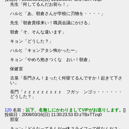
先生「何してるんだお前ら！」
ハルヒ「あ、朝倉さんが学校に刃物を・・・・」
先生「朝倉貴様来い！職員会議にかける」
朝倉「そ、そんな違います」
キョン「どうした？」
ハルヒ「キョンアタシ怖かったー」
キョン「やめろ抱きつくな おい！朝倉」
保健室
古泉「長門さん！まったく何寝てるんですか！起きて下さ
い」
長門「ｚｚｚｚｚｚｚｚｚ フガッ ンゴッ・・・・・・
どうした？」
120
名前：
以下、名無しにかわりましてVIPがお送りします。
[]
投稿日：2008/03/16(日) 11:30:23.53 ID:zTBxTTzq0
部室
キョン「どうなってるんだ一体？ライフって何なんだ？」