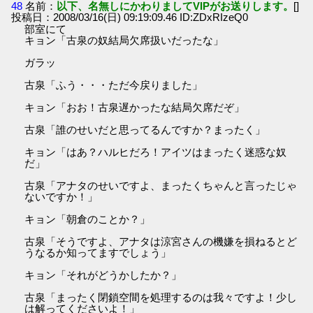
48
名前：
以下、名無しにかわりましてVIPがお送りします。
[]
投稿日：2008/03/16(日) 09:19:09.46 ID:ZDxRIzeQ0
部室にて
キョン「古泉の奴結局欠席扱いだったな」
ガラッ
古泉「ふう・・・ただ今戻りました」
キョン「おお！古泉遅かったな結局欠席だぞ」
古泉「誰のせいだと思ってるんですか？まったく」
キョン「はあ？ハルヒだろ！アイツはまったく迷惑な奴
だ」
古泉「アナタのせいですよ、まったくちゃんと言ったじゃ
ないですか！」
キョン「朝倉のことか？」
古泉「そうですよ、アナタは涼宮さんの機嫌を損ねるとど
うなるか知ってますでしょう」
キョン「それがどうかしたか？」
古泉「まったく閉鎖空間を処理するのは我々ですよ！少し
は解ってくださいよ！」