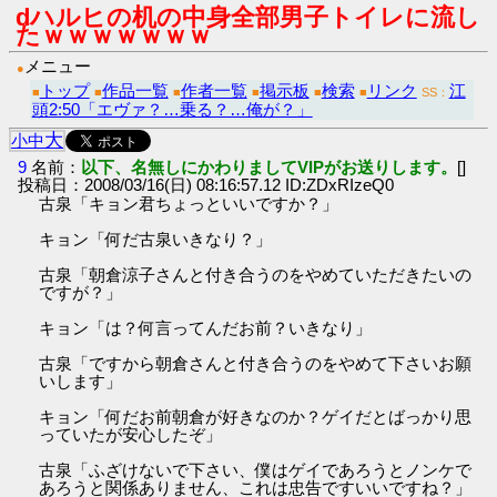
dハルヒの机の中身全部男子トイレに流し
たｗｗｗｗｗｗｗ
メニュー
●
トップ
作品一覧
作者一覧
掲示板
検索
リンク
江
■
■
■
■
■
■
SS：
頭2:50「エヴァ？…乗る？…俺が？」
大
小
中
9
名前：
以下、名無しにかわりましてVIPがお送りします。
[]
投稿日：2008/03/16(日) 08:16:57.12 ID:ZDxRIzeQ0
古泉「キョン君ちょっといいですか？」
キョン「何だ古泉いきなり？」
古泉「朝倉涼子さんと付き合うのをやめていただきたいの
ですが？」
キョン「は？何言ってんだお前？いきなり」
古泉「ですから朝倉さんと付き合うのをやめて下さいお願
いします」
キョン「何だお前朝倉が好きなのか？ゲイだとばっかり思
っていたが安心したぞ」
古泉「ふざけないで下さい、僕はゲイであろうとノンケで
あろうと関係ありません、これは忠告ですいいですね？」