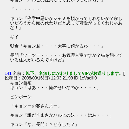
「・・・・・・」
キョン「停学中悪いがシャミを預かってくれないか？寂し
いだろうから俺の代わりだと思って可愛がってくれじゃあ
な！」
ギイ
朝倉「キョン君・・・・大事に預かるわ・・・」
長門「ツーツー・・・・・あ管理人室ですか？猫を飼って
いる住人がいるんですけど」
141
名前：
以下、名無しにかわりましてVIPがお送りします。
[]
投稿日：2008/03/16(日) 12:03:21.98 ID:1eVaolII0
キョン自宅
キョン「はあ・・・俺のせいなのか・・・・」
ピンポーン
「キョンーお客さんよー」
キョン「誰だ？まさかハルヒの奴・・・はあ・・・」
キョン「な、長門！？どうした？」