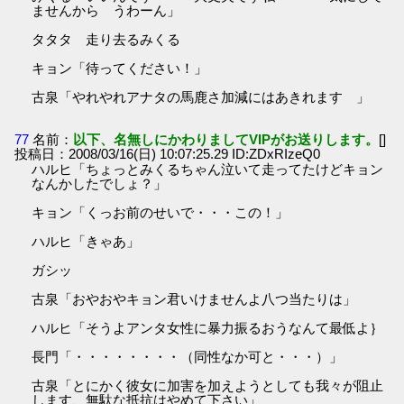
ませんから うわーん」
タタタ 走り去るみくる
キョン「待ってください！」
古泉「やれやれアナタの馬鹿さ加減にはあきれます 」
77
名前：
以下、名無しにかわりましてVIPがお送りします。
[]
投稿日：2008/03/16(日) 10:07:25.29 ID:ZDxRIzeQ0
ハルヒ「ちょっとみくるちゃん泣いて走ってたけどキョン
なんかしたでしょ？」
キョン「くっお前のせいで・・・この！」
ハルヒ「きゃあ」
ガシッ
古泉「おやおやキョン君いけませんよ八つ当たりは」
ハルヒ「そうよアンタ女性に暴力振るおうなんて最低よ｝
長門「・・・・・・・・（同性なか可と・・・）」
古泉「とにかく彼女に加害を加えようとしても我々が阻止
します、無駄な抵抗はやめて下さい」