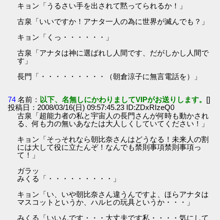
キョン「うるさい手を出されて黙ってられるか！」
古泉「いいですか！アナタ一人の為に世界が滅んでも？」
キョン「くっ・・・・・・」
古泉「アナタは神に選ばれし人間です、だがしかし人間で
す」
長門「・・・・・・・・・（朝倉涼子に無言電話を）」
74
名前：
以下、名無しにかわりましてVIPがお送りします。
[]
投稿日：2008/03/16(日) 09:57:45.23 ID:ZDxRIzeQ0
古泉「超能力者の私と宇宙人の長門さんが何時も動かされ
る、何も力の無いあなたは大人しくしていてください！」
キョン「そっそれなら朝比奈さんはどうなる！未来人の割
には大して役に立たんぞ！なんでも禁則事項禁則事項っ
て！」
ガラッ
みくる「・・・・・・・・・」
キョン「い、いや朝比奈さん違うんですよ、ほらアナタは
マスコットというか、ハルヒの玩具というか・・・」
みくる「いいんです・・・大丈夫です私・・・・気にして