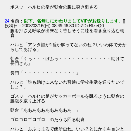
ボスッ ハルヒの拳が朝倉の腹に突き刺さる
24
名前：
以下、名無しにかわりましてVIPがお送りします。
[]
投稿日：2008/03/16(日) 08:49:46.80 ID:ZDxRIzeQ0
腹を押さえ呼吸が出来なく苦しそうに膝を着き座り込む朝
倉
ハルヒ「アンタ誰が1番か解ってないのね？いいわ体で分か
らしてあげる」
朝倉「くっ・・・げふっ・・・・・・・・・・・・助けて
長門さん」
長門「・・・・・・・・・・・・」
ハルヒ「誰も助けに来ないわ普通に学校生活を送りたいで
しょ？」
ゴスッ ハルヒの足がサッカーボールを蹴るように朝倉の
脇腹を蹴り上げる
朝倉「あああああああああああ 」
ゴロゴロゴロゴロ のたうち回る朝倉、
ハルヒ「ふふっまるで便所虫ね、いい？とにかくキョンと