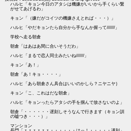
ハルヒ「キョン今日のアタシは機嫌がいいから手くらい繋
がせてあげるわ」
キョン「（嫌だがコイツの機嫌さえとれば・・・）」
ハルヒ「やだキョンたら自分から手なんか握って///////」
学校へ走る朝倉
朝倉「はあはあ間に合いそうだわ」
ハルヒ「まるで恋人同士みたいね///////」
キョン「あ！」
朝倉「あ！キョ・・・・」
ハルヒ「あら朝倉さん具合はいいのかしら？ニヤニヤ｝
キョン「こ、これはだな朝倉」
ハルヒ「キョンったらアタシの手を掴んで放さないのよ」
朝倉「・・・・・・遅刻しそうなんで行きます（キョン訓
の嘘つき・・・）」
マンション
長門「ｚｚｚｚｚｚ・・・・・・はっ！・・・・・遅刻」