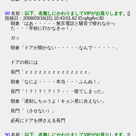
88
名前：
以下、名無しにかわりましてVIPがお送りします。
[]
投稿日：2008/03/16(日) 10:43:01.62 ID:qAgifvc30
朝倉「はあ・・・・・無言電話と騒音で寝れなかっ
た・・・学校に行かなきゃ！」
ガッ
朝倉「ドアが開かない・・・・・なんで・・・・・」
ドアの前には
長門「ｚｚｚｚｚｚｚｚｚｚｚｚｚｚ」
朝倉「なによ・・・・本当・・・ふんぬ！」
長門「！？！？！？！？・・・寝てしまった」
朝倉「遅刻しちゃうよ！キョン君に合えない」
長門「（させない）」
必死にドアを押さえる長門
90
名前：
以下、名無しにかわりましてVIPがお送りします。
[]