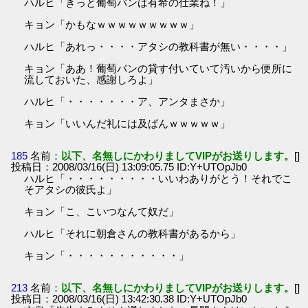
ハルヒ「きっと葡萄パンは有希の仕業ね！」
キョン「かもなｗｗｗｗｗｗｗｗｗ」
ハルヒ「あれっ・・・・アタシの教科書が無い・・・・」
キョン「ああ！葡萄パンの貸す付いていて汚いから便所に
流しておいた、感謝しろよ」
ハルヒ「・・・・・・・ア、アンタまさか」
キョン「いいんだ礼には及ばんｗｗｗｗｗ」
185
名前：
以下、名無しにかわりましてVIPがお送りします。
[]
投稿日：2008/03/16(日) 13:09:05.75 ID:Y+UTOpJb0
ハルヒ「・・・・・・・・・いいわありがとう！それでこ
そアタシの彼氏よ」
キョン「こ、こいつなんて奴だ」
ハルヒ「それに朝倉さんの教科書があるから」
キョン「・・・・・・・・・・・」
213
名前：
以下、名無しにかわりましてVIPがお送りします。
[]
投稿日：2008/03/16(日) 13:42:30.38 ID:Y+UTOpJb0