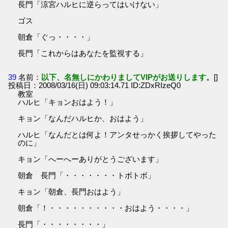
長門「涼宮ハルヒに逆らってはいけない」
ゴス
朝倉「ぐっ・・・・」
長門「これからはあなたを監視する」
39
名前：
以下、名無しにかわりましてVIPがお送りします。
[]
投稿日：2008/03/16(日) 09:03:14.71 ID:ZDxRIzeQ0
教室
ハルヒ「キョンおはよう！」
キョン「なんだハルヒか、おはよう」
ハルヒ「なんだとは何よ！アンタせっかく挨拶してやった
のに」
キョン「へーへーありがとうございます」
朝倉 長門「・・・・・・・トボトボ」
キョン「朝倉、長門おはよう」
朝倉「！・・・・・・・・・・おはよう・・・・」
長門「・・・・・・・・」