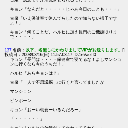
キョン「なんだと・・・・・じゃあ今日のことも・・・」
古泉「いえ保健室で休んでらしたので知らない様子です
よ！」
キョン「何てことだ、ハルヒに加え長門のご機嫌取りま
で・・・・」
137
名前：
以下、名無しにかわりましてVIPがお送りします。
[]
投稿日：2008/03/16(日) 11:57:03.17 ID:1eVaolII0
キョン「長門は・・・・保健室で寝てるな！よしマンショ
ンに行くなら今のうちだ！」
ハルヒ「あらキョンは？」
古泉「一人で不思議探しに行くと言ってましたが」
マンション
ピンポーン
キョン「おーい朝倉ーいるんだろー」
「・・・・・・」
キョン「ハルヒの仕業だってわかってるから、」