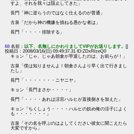
すよ、それを我々は阻止してきた」
長門「神に逆らうのではなく仕えるのが普通」
古泉「だから神の機嫌を損ねる愚かな者は」
長門「・・・・排除する」
68
名前：
以下、名無しにかわりましてVIPがお送りします。
[]
投稿日：2008/03/16(日) 09:49:37.31 ID:ZDxRIzeQ0
キョン「じゃ、じゃあ朝倉が早退したのは、お前らが！」
古泉「僕は知りませんよ！朝倉さんより早く出て行きまし
たし」
長門「・・・・・・・ニヤニヤ」
キョン「長門まさか・・・・」
長門「・・・・あれは涼宮ハルヒが直接捌きを加えた」
キョン「ちくしょう・・・・ハルヒの奴め俺の涼子によく
も・・・・・・・」
古泉「その名を呼ぶのはよしてください彼女に聞こえたら
大変ですから」