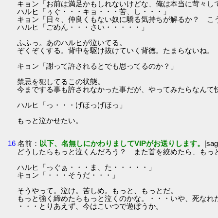
キョン「お前は満足かもしれないけどな、俺は本当に苛々し
ハルヒ「ぅぐ・・・キョ・・・苦、し・・・」
キョン「日々、仲良くもない奴に驕る気持ちが解るか？ こ
ハルヒ「ごめん・・・さい・・・・・」
ふふっ。あのハルヒが泣いてる。
ぞくぞくする。背中を駆け抜けていく背徳。たまらないね。
キョン「謝って許されるとでも思ってるのか？」
禁忌を犯してるこの状態。
今までする事も許されなかった事だが、やってみたらなんて
ハルヒ「っ・・・げほっげほっ」
もっと泣かせたい。
16
名前：
以下、名無しにかわりましてVIPがお送りします。
[sa
どうしたらもっと泣くんだろう？ また首を絞めたら、もっ
ハルヒ「っぐぁ・・・ま、た・・・・・」
キョン「・・・そうだ・・・」
そうやって。泣け。苦しめ。もっと、もっとだ。
もっと強く締めたらもっと泣くのかな。・・・いや、死なれ
・・・とりあえず、今はこいつで遊ぼうか。