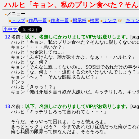
ハルヒ「キョン、私のプリン食べた？そん
メニュー
●
トップ
作品一覧
作者一覧
掲示板
検索
リンク
キョ
■
■
■
■
■
■
SS：
大
小
中
12
名前：
以下、名無しにかわりましてVIPがお送りします。
[sa
ハルヒ「キョン、私のプリン食べた？そんなに親しくないの
キョン「・・・悪いか？」
ハルヒ「お金返してね…」
キョン「ふざけんな。誰が返すかよ。なぁ・・・ハルヒ？」
ハルヒ「な、何？」
キョン「そんなに親しくないのに、SOS団であれだけの事や
ハルヒ「な、何よ・・・遅刻するのがいけないんでしょう？
キョン「へぇ？ そんな態度取るんだ？」
ドンッ
ハルヒ「きゃっ！？」
キョン「俺は矛盾を言う奴が大嫌いだ。キッチリしろ、キッ
13
名前：
以下、名無しにかわりましてVIPがお送りします。
[sa
ハルヒ「キッチリしろって言われても・・・」
そうだ。そうやって困れよ。もっと怯えろよ。
きっとビックリだろ？ 今まであれだけ従順だった俺がこれ
俺も我慢の限界って奴なんだよ、そろそろな。