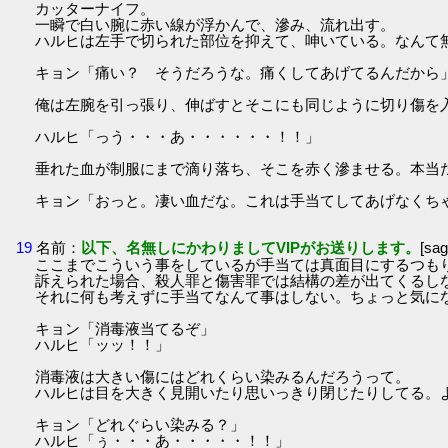
カッターナイフ。
一瞬で白い腕に赤い線が浮かんで、滲み、流れ出す。
ハルヒは左手で切られた部位を抑えて、呻いている。なんて
キョン「痛い？ そうだろうな。痛くしてあげてるんだから
俺は左腕を引っ張り、伸ばすとそこにも同じように切り傷を
ハルヒ「っう・・・あ・・・・・・！！」
垂れた血が制服にまで滴り落ち、そこを赤く滲ませる。本当
キョン「おっと。凄い血だな。これは手当てしてあげなくち
19
名前：
以下、名無しにかわりましてVIPがお送りします。
[sa
ここまでこういう事をしているが手当ては真面目にするつも
訴えられた場合、殺人罪と傷害罪では結構の差が出てくるし
それに何も考えずに手当てなんて事はしない。ちょっと気に
キョン「消毒液当てるぞ」
ハルヒ「ッッ！！」
消毒液は大きい傷にはどれくらい染みるんだろうって。
ハルヒは目を大きく見開いたり思いっきり閉じたりしてる。
キョン「どれぐらい染みる？」
ハルヒ「ぅ・・・あ・・・・・！！」