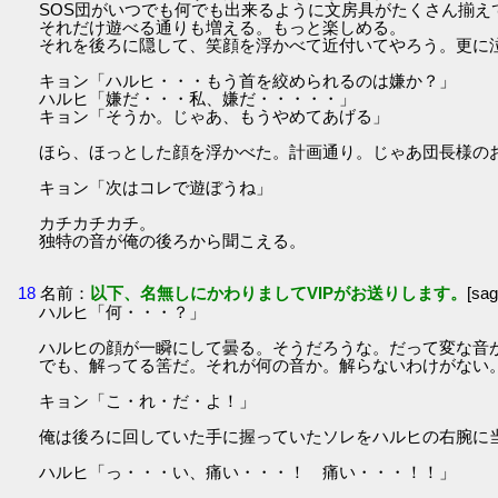
SOS団がいつでも何でも出来るように文房具がたくさん揃え
それだけ遊べる通りも増える。もっと楽しめる。
それを後ろに隠して、笑顔を浮かべて近付いてやろう。更に
キョン「ハルヒ・・・もう首を絞められるのは嫌か？」
ハルヒ「嫌だ・・・私、嫌だ・・・・・」
キョン「そうか。じゃあ、もうやめてあげる」
ほら、ほっとした顔を浮かべた。計画通り。じゃあ団長様の
キョン「次はコレで遊ぼうね」
カチカチカチ。
独特の音が俺の後ろから聞こえる。
18
名前：
以下、名無しにかわりましてVIPがお送りします。
[sa
ハルヒ「何・・・？」
ハルヒの顔が一瞬にして曇る。そうだろうな。だって変な音
でも、解ってる筈だ。それが何の音か。解らないわけがない
キョン「こ・れ・だ・よ！」
俺は後ろに回していた手に握っていたソレをハルヒの右腕に
ハルヒ「っ・・・い、痛い・・・！ 痛い・・・！！」