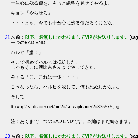
一生心に残る傷を、もっと絶望を見せてやるよ。
キョン「やらせろ」
・・・まぁ、今でも十分心に残る傷だろうけどな。
21
名前：
以下、名無しにかわりましてVIPがお送りします。
[sa
一つのBAD END
ハルヒ「嫌！」
そこで初めてハルヒは抵抗した。
しかもそこに朝比奈さんまでやってきた。
みくる「こ、これは一体・・・」
こうなったら、ハルヒを殺して、俺も死ぬしかない。
そして
ttp://up2.viploader.net/pic2d/src/viploader2d335575.jpg
注：あくまで一つのBAD ENDです。本編はまだ続きます。
23
名前：
以下、名無しにかわりましてVIPがお送りします。
[sa