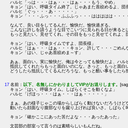
ハルヒ「っは・・・はぁ・・・はぁ・・・もう、やめ」
キョン「はい、呼吸タイム終了。じゃあまた首絞めるよ、団
ハルヒ「ぐっ・・・あ・・・・・」
キョン「・・・ふっ・・・ふふふっ・・・ははははは・・・
なんて、良い目をしてるんだ。愉快だ。愉快過ぎる。
こんなに許しを請うような目でこいつに見られる日が来ると
もっと見たい。見せてくれ。その目をもっと見せてくれよ、
キョン「はい、呼吸タイムですよ、団長様」
ハルヒ「はぁ・・・はぁ・・・キョン、許して・・・ごめん
キョン「はい、じゃあ首絞めま～す」
あぁ、面白い。実に愉快だ。俺は今とっても愉快だよ、ハル
抵抗してくれたらもっと面白いのにな。きっと、もっと面白
どうしたら抵抗してくるんだろうな。もっと酷い事をしたら
17
名前：
以下、名無しにかわりましてVIPがお送りします。
[sa
キョン「はい、呼吸タイム。しばらくそこを動くなよ」
ハルヒ「げほっ・・・はぁ・・・はぁ・・・・・」
まぁ、あの様子じゃこの場からしばらく動けないだろうけど
動いたら顔面なり腹部なりを蹴り上げれば良いさ。しばらく
キョン「確かここにあった筈だよな・・・あったあった」
文芸部の部室って言うのは素晴らしいもんだね。