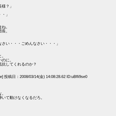
長様？」
・・」
はね。
団長。
なさい・・・ごめんなさい・・・」
ヒ。
いのに。
抵抗してくれるのか？
ge] 投稿日：2008/03/14(金) 14:08:28.62 ID:uBfIi9se0
な。
呻いて動けなくなるだろ。