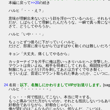
本編に戻って
>>20
の続き
ハルヒ「・・・え？」
意味が理解出来ないという顔を浮かべているハルヒ。それも
だが、しばらくして理解したんだろうな。一瞬で真っ青にな
さて、どうしてやろうか。
ハルヒ「いや・・・」
ちょっとずつ後ろに下がっていくハルヒ。
だけど、部屋に座りながらではすばやく動くのは難しいだろ
キョン「大丈夫。痛くしてやるから」
カッターナイフを片手に俺は思いっきりハルヒへと突撃した
マウントは良いよね。相手を弱者にしてくれる。格闘技が生
制服にちょっとだけ刃を刺してあとは力ずくで引き裂く。
そういえば、昔逆にマウント取られた事あったか、こいつに
24
名前：
以下、名無しにかわりましてVIPがお送りします。
[sa
ハルヒ「・・・・・・・」
くっ・・・何で抵抗してこない。本当に苛々する。
もっと痛みつけた方がいいのか。それとも抵抗しないつもあ
好都合でありながら、好都合じゃない。
俺が望むのはこんなものじゃない。何なんだ、こいつは。