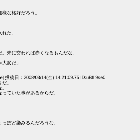
無様な格好だろう。
」
入れた。
だ。朱に交われば赤くなるもんだな。
ゃ大変だ」
ge] 投稿日：2008/03/14(金) 14:21:09.75 ID:uBfIi9se0
りだ。
な。
なっていた事があるからだ。
よっぽど染みるんだろうな。