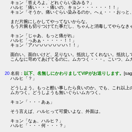
キョン「答えろよ。どれぐらい染みる？」
ハルヒ「痛い・・・痛いの、キョン・・・・・・！！」
キョン「そうか。痛いぐらい染みるのか。へぇ・・・おっと
まだ片腕にしかしてやってないからな。
もう片腕も切りつけてた事だし、ちゃんと消毒してやらなき
キョン「じゃあ、もっと痛がれ」
ハルヒ「っあぁ・・・・・！！」
キョン「アハハハハハハハハ！！」
面白い。面白いけど、足りない。抵抗してくれない。抵抗し
こんなに苛めてあげてるのに。ムカつく・・・。こいつ、ム
20
名前：
以下、名無しにかわりましてVIPがお送りします。
[sa
ハルヒ「？」
どうしよう。もっと酷い事したら良いのか。でも、これ以上
ムカつく。どうしようも無いぐらいムカつく。
キョン「・・・あぁ」
そう言えば、ハルヒって可愛いよな、外面は。
キョン「なぁ、ハルヒ？」
ハルヒ「・・・何・・・？」