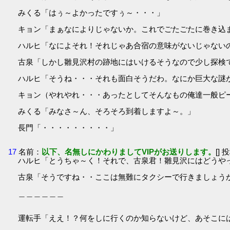
みくる「はぅ～よかったですぅ～・・・」
キョン「まぁなによりじゃないか。これでごたごたに巻き込
ハルヒ「なによそれ！それじゃあ合宿の意味がないじゃない
古泉「しかし雛見沢村の跡地にはいけるそうなので少し探検
ハルヒ「そうね・・・それも面白そうだわ。なにか巨大な謎
キョン（やれやれ・・・あったとしてそんなもの俺達一般ピ
みくる「みなさ～ん、そろそろ到着しますよ～。」
長門「・・・・・・・・・」
17
名前：
以下、名無しにかわりましてVIPがお送りします。
[] 
ハルヒ「とうちゃ～く！それで、古泉君！雛見沢にはどうや
古泉「そうですね・・ここは無難にタクシーで行きましょう
＿＿＿＿＿＿
運転手「ええ！？何をしに行くのか知らないけど、あそこに