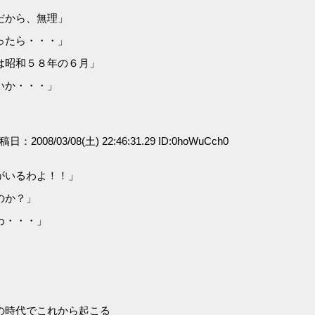
だから、無理」
ったら・・・」
は昭和５８年の６月」
いか・・・」
投稿日：2008/03/08(土) 22:46:31.29 ID:0hoWuCch0
がいるわよ！！」
のか？」
わ・・・」
」
の時代でこれから起こる