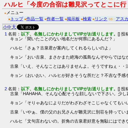
ハルヒ「今度の合宿は雛見沢ってとこに行
メニュー
●
トップ
作品一覧
作者一覧
掲示板
検索
リンク
アス
■
■
■
■
■
■
SS：
大
小
中
1
名前：
以下、名無しにかわりましてVIPがお送りします。
[] 投
キョン「聞いたことのない地名だが何県にあるんだ？」
ハルヒ「さぁ？古泉君が案内してくれるらしいのよ」
キョン「おい古泉、まさかまた絶海の孤島なんぞやらではな
古泉「いえ、そんなことはありませんよ。そうですねぇ・・
キョン（おいおい、ハルヒが好きそうな所だと？不吉な予感
2
名前：
以下、名無しにかわりましてVIPがお送りします。
[] 投
古泉「HAHAHA、そんな心配そうな顔しないで下さい。少
キョン「そりゃあなによりだがわざわざそこじゃなくてもい
古泉「いやぁ、僕の父のお兄さんが雛見沢に別荘を持ってい
ハルヒ「文句言わないの。折角の古泉君好意を無駄にはでき