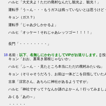
ハルヒ「大丈夫よ！ただの廃村なんだし観光よ、観光！」
運転手「う～ん・・・もうガスは残っていないとは思うけど
キョン（ガス？）
運転手「じゃあ少しかかるよ」
ハルヒ「オッケー！それじゃあレッツゴー！！！！」
長門「・・・・・・・・」
18
名前：
以下、名無しにかわりましてVIPがお送りします。
[] 
キョン「おお、藁葺き屋根じゃないか」
ハルヒ「ふ～ん・・見たところ本当にただの廃村みたいね」
キョン（そりゃそうだろう、お前は一体どこを目指していた
古泉「涼宮さん、あちらに神社があるようですが」
ハルヒ「神社ですって？なんか謎のよか～ん！行ってみまし
みくる「あの～」
・・・・・