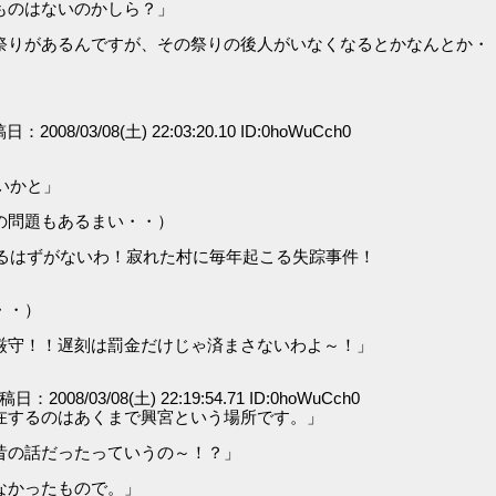
ものはないのかしら？」
祭りがあるんですが、その祭りの後人がいなくなるとかなんとか・
稿日：2008/03/08(土) 22:03:20.10 ID:0hoWuCch0
いかと」
の問題もあるまい・・）
あるはずがないわ！寂れた村に毎年起こる失踪事件！
・・）
厳守！！遅刻は罰金だけじゃ済まさないわよ～！」
投稿日：2008/03/08(土) 22:19:54.71 ID:0hoWuCch0
在するのはあくまで興宮という場所です。」
昔の話だったっていうの～！？」
なかったもので。」