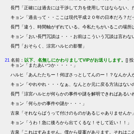
長門「正確には過去には干渉して力を使用してはならない、
キョン「過去って・・ここは現代平成２０年の日本だろ？だ
長門「違う、時間軸がずれている。今私たちがいるこの場所
キョン「おい長門冗談は・・・お前はこういう冗談は言わな
長門「おそらく、涼宮ハルヒの影響」
21
名前：
以下、名無しにかわりましてVIPがお送りします。
[] 
キョン「またあいつか・・・・」
ハルヒ「あんたたちー！何ぼさっとしてんのー！？なんか人
キョン「やれやれ・・・なぁ、なんとか元に戻る方法はない
長門「涼宮ハルヒが何らかの事件や謎を解明できればあるい
キョン「何らかの事件や謎か・・・」
古泉「それならばうって付けのものがあるじゃありませんか
キョン「うわ！急に後ろから出てくるな！そして近い！！」
古泉「これはすみません。僕から提案があります。それはこ