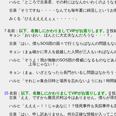
ハルヒ「ところで古泉君、その村にはなんかいわくのような
古泉「そうですね・・・・なんでも毎年夏に綿流しというお
みくる「ひえええええぇぇ・・・・・」
7
名前：
以下、名無しにかわりましてVIPがお送りします。
[] 投
キョン「おいおい、ほんとに大丈夫なんだろうな・・・？」
古泉「はい。僕らSOS団の面々で行くならばなんの問題もな
キョン（まぁ確かに常人を超越した人間が三人もいればなん
ハルヒ「そうよ！我が無敵のSOS団の脅威になるものなど
上等じゃない！」
キョン（まぁ、いざとなったら長門がいるし問題はなかろう
ハルヒ「それじゃ集合日時と場所を忘れないようにね！時間
15
名前：
以下、名無しにかわりましてVIPがお送りします。
[] 
古泉「ええ、ですから雛見沢村は今はありません。僕らが滞
ハルヒ「えええ～！！じゃあなに！？怪死事件も失踪事件も
古泉「はい、申し訳ありません。何分正確な情報が入ってこ