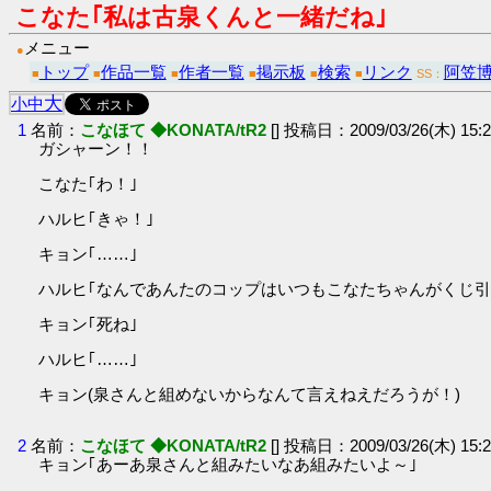
こなた｢私は古泉くんと一緒だね｣
メニュー
●
トップ
作品一覧
作者一覧
掲示板
検索
リンク
阿笠
■
■
■
■
■
■
SS：
大
小
中
1
名前：
こなほて ◆KONATA/tR2
[] 投稿日：2009/03/26(木) 15:2
ガシャーン！！
こなた｢わ！｣
ハルヒ｢きゃ！｣
キョン｢……｣
ハルヒ｢なんであんたのコップはいつもこなたちゃんがくじ引
キョン｢死ね｣
ハルヒ｢……｣
キョン(泉さんと組めないからなんて言えねえだろうが！)
2
名前：
こなほて ◆KONATA/tR2
[] 投稿日：2009/03/26(木) 15:2
キョン｢あーあ泉さんと組みたいなあ組みたいよ～｣