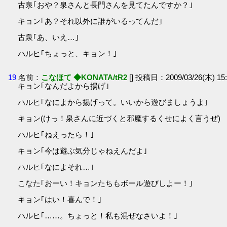
古泉｢おや？泉さんと長門さんを見てたんですか？｣
キョン｢あ？それ以外に誰がいるってんだ｣
古泉｢あ、いえ…｣
ハルヒ｢ちょっと、キョン！｣
19
名前：
こなほて ◆KONATA/tR2
[] 投稿日：2009/03/26(木) 15:
キョン｢なんだよから揚げ｣
ハルヒ｢なによから揚げって。いいから遊びましょうよ｣
キョン(けっ！泉さんに近づくと邪魔するくせによく言うぜ)
ハルヒ｢ねえったら！｣
キョン｢今は遊ぶ気分じゃねえんだよ｣
ハルヒ｢なによそれ…｣
こなた｢おーい！キョンたちもボール遊びしよー！｣
キョン｢はい！喜んで！｣
ハルヒ｢……。ちょっと！私も混ぜなさいよ！｣