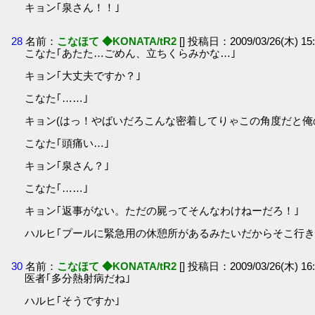
キョン｢泉さん！！｣
28
名前：
こなほて ◆KONATA/tR2
[] 投稿日：2009/03/26(木) 15:
こなた｢あたた…ごめん、立ちくらみかな…｣
キョン｢大丈夫ですか？｣
こなた｢……｣
キョン(はっ！やばいだろこんな密着してりゃこの角度だと
こなた｢頭痛い…｣
キョン｢泉さん？｣
こなた｢……｣
キョン｢返事がない。ただの屍ってそんなわけねーだろ！｣
ハルヒ｢プールに緊急用の休憩所があるみたいだからそこ行き
30
名前：
こなほて ◆KONATA/tR2
[] 投稿日：2009/03/26(木) 16:
医者｢多分熱射病だね｣
ハルヒ｢そうですか｣