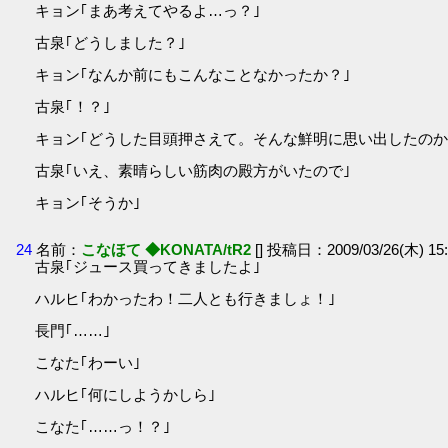
キョン｢まあ考えてやるよ…っ？｣
古泉｢どうしました？｣
キョン｢なんか前にもこんなことなかったか？｣
古泉｢！？｣
キョン｢どうした目頭押さえて。そんな鮮明に思い出したのか
古泉｢いえ、素晴らしい筋肉の殿方がいたので｣
キョン｢そうか｣
24
名前：
こなほて ◆KONATA/tR2
[] 投稿日：2009/03/26(木) 15:
古泉｢ジュース買ってきましたよ｣
ハルヒ｢わかったわ！二人とも行きましょ！｣
長門｢……｣
こなた｢わーい｣
ハルヒ｢何にしようかしら｣
こなた｢……っ！？｣