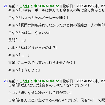
21
名前：
こなほて ◆KONATA/tR2
[] 投稿日：2009/03/26(木) 15:
キョン｢いやあ、ボールは弾んでも泉さんの胸は全く弾みませ
こなた｢ちょっとそれどーゆー意味？｣
キョン｢長門の胸も揺れてなかったけど俺の視線は二人の胸部
こなた｢あはは、うまいね｣
長門｢……｣
ハルヒ｢私はどうだったのよ？｣
キョン｢……｣
古泉｢ジュースでも買いに行きませんか？｣
キョン｢そうしよう｣
23
名前：
こなほて ◆KONATA/tR2
[] 投稿日：2009/03/26(木) 15:
古泉｢最近あなたは涼宮さんに冷たくないですか？｣
キョン｢嫌いな奴に冷たくして何が悪い｣
古泉｢泉さんに恋い焦がれるのもいいですが、僕もバイトで死