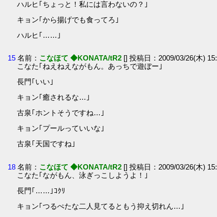
ハルヒ｢ちょっと！私には言わないの？｣
キョン｢から揚げでも食ってろ｣
ハルヒ｢……｣
15
名前：
こなほて ◆KONATA/tR2
[] 投稿日：2009/03/26(木) 15:
こなた｢ねえねえながもん。あっちで遊ぼー｣
長門｢いい｣
キョン｢癒されるな…｣
古泉｢ホントそうですね…｣
キョン｢プールっていいな｣
古泉｢天国ですね｣
18
名前：
こなほて ◆KONATA/tR2
[] 投稿日：2009/03/26(木) 15:
こなた｢ながもん、泳ぎっこしようよ！｣
長門｢……｣ｺｸﾘ
キョン｢つるぺたな二人見てるともう抑え切れん…｣