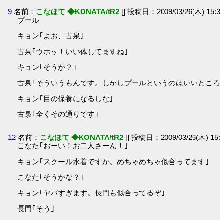
9
名前：
こなほて ◆KONATA/tR2
[] 投稿日：2009/03/26(木) 15:3
プール
キョン｢よお、古泉｣
古泉｢ウホッ！いい体してますね｣
キョン｢そうか？｣
古泉｢そういうもんです。しかしプールというのはいいところ
キョン｢目の保養になるしな｣
古泉｢全くその通りです｣
12
名前：
こなほて ◆KONATA/tR2
[] 投稿日：2009/03/26(木) 15:
こなた｢おーい！お二人さーん！｣
キョン｢スクール水着ですか。めちゃめちゃ似合ってます｣
こなた｢そうかな？｣
キョン｢ヤバすぎます。長門も似合ってるぞ｣
長門｢そう｣