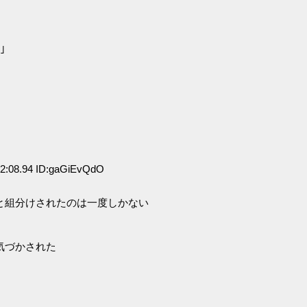
｣
2:08.94 ID:gaGiEvQdO
と組分けされたのは一度しかない
気づかされた