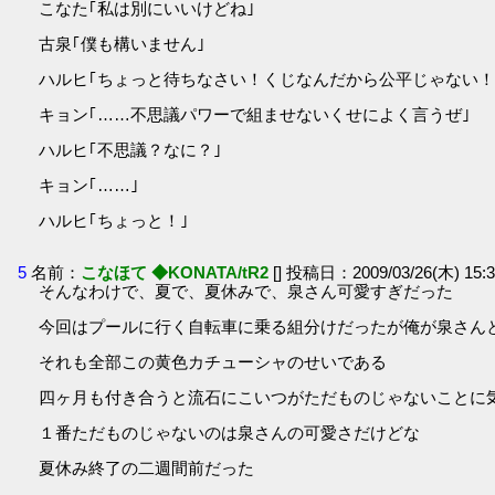
こなた｢私は別にいいけどね｣
古泉｢僕も構いません｣
ハルヒ｢ちょっと待ちなさい！くじなんだから公平じゃない！
キョン｢……不思議パワーで組ませないくせによく言うぜ｣
ハルヒ｢不思議？なに？｣
キョン｢……｣
ハルヒ｢ちょっと！｣
5
名前：
こなほて ◆KONATA/tR2
[] 投稿日：2009/03/26(木) 15:3
そんなわけで、夏で、夏休みで、泉さん可愛すぎだった
今回はプールに行く自転車に乗る組分けだったが俺が泉さん
それも全部この黄色カチューシャのせいである
四ヶ月も付き合うと流石にこいつがただものじゃないことに
１番ただものじゃないのは泉さんの可愛さだけどな
夏休み終了の二週間前だった