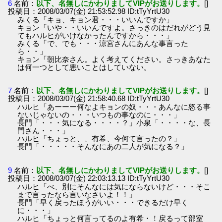
6
名前：
以下、名無しにかわりましてVIPがお送りします。
[]
投稿日：2008/03/07(金) 21:53:52.98 ID:tTyYrtU30
みくる「キョ、キョン君・・・いいんですか」
キョン「いや・・いいんですよ。さっきのはだれがどう見
てもハルヒがいけなかったんですから・・・」
みくる「で、でも・・・涼宮さんにあんな事言った
ら・・」
キョン「朝比奈さん。よく考えてください。さっきあなた
は何一つとして悪いことはしていない。
7
名前：
以下、名無しにかわりましてVIPがお送りします。
[]
投稿日：2008/03/07(金) 21:58:40.68 ID:tTyYrtU30
ハルヒ「あーーー何なよキョンの奴・・・あんなに怒る事
ないじゃないの・・・いつもの事なのに・・・」
長門「・・・気になる・・・・？」小泉「・・・・な、長
門さん・・・」
ハルヒ「ちょっと、、有希、今何て言ったの？」
長門「・・・・・そんなにあの二人が気になる？」
9
名前：
以下、名無しにかわりましてVIPがお送りします。
[]
投稿日：2008/03/07(金) 22:03:13.13 ID:tTyYrtU30
ハルヒ「べ、別にそんなには気にならないけど・・・そこ
まで言ったなら言いなさいよ！！」
長門「早く戻ったほうがいい・・・できるだけ早く
に・・・」
ハルヒ「ちょっと何言ってるのよ有希・！戻るって部室