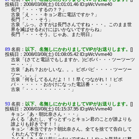
投稿日：2008/03/08(土) 01:01:01.46 ID:pWcVvme40
長門「・・・するの？？」
古泉「え・・・キョン君に電話ですか？」
長門「・・・そう」
古泉「ふっ。さすがは長門さんですね・・・。このまま世
界を滅ばせるわけにはいかないですからね」
長門「・・・そう。じゃあ、また明日」
89
名前：
以下、名無しにかわりましてVIPがお送りします。
[]
投稿日：2008/03/08(土) 01:08:05.42 ID:pWcVvme40
古泉「(さてと電話でもしますか。)ピポパ・・・ツーツーツ
ー・・・」
古泉「あれ？おかしいな。。。ピポパピ・・・・ツーツー
ツー。。。」
古泉「何をしてるんだよ！！！早くつながれ！！ピポ
パ・・・・・・おかけになった電話番・・・・」
古泉「・・・・・・・・・・」
93
名前：
以下、名無しにかわりましてVIPがお送りします。
[]
投稿日：2008/03/08(土) 01:15:37.95 ID:pWcVvme40
キョン「あ・朝比奈さん・・・」
みくる「あたし、ずっとずっとキョン君のことが誰よりも
誰よりも好きです！！」
キョン「本当ですか？朝比奈さん。全てを捨てて告白して
くれたんですか・・・」
みくる「あ・当り前じゃないですか！！やっと気持ちに整