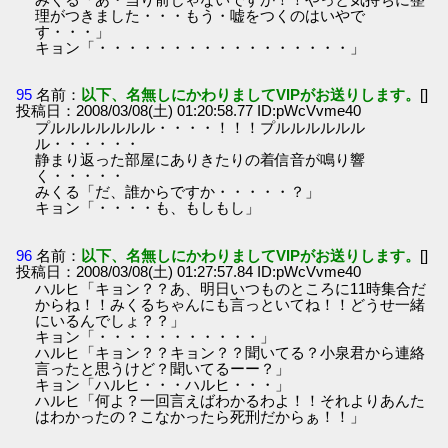
理がつきました・・・もう・嘘をつくのはいやで
す・・・」
キョン「・・・・・・・・・・・・・・・・・」
95
名前：
以下、名無しにかわりましてVIPがお送りします。
[]
投稿日：2008/03/08(土) 01:20:58.77 ID:pWcVvme40
プルルルルルルル・・・・！！！プルルルルルル
ル・・・・・・
静まり返った部屋にありきたりの着信音が鳴り響
く・・・・・
みくる「だ、誰からですか・・・・・？」
キョン「・・・・も、もしもし」
96
名前：
以下、名無しにかわりましてVIPがお送りします。
[]
投稿日：2008/03/08(土) 01:27:57.84 ID:pWcVvme40
ハルヒ「キョン？？あ、明日いつものところに11時集合だ
からね！！みくるちゃんにも言っといてね！！どうせ一緒
にいるんでしょ？？」
キョン「・・・・・・・・・・・」
ハルヒ「キョン？？キョン？？聞いてる？小泉君から連絡
言ったと思うけど？聞いてるーー？」
キョン「ハルヒ・・・ハルヒ・・・」
ハルヒ「何よ？一回言えばわかるわよ！！それよりあんた
はわかったの？こなかったら死刑だからぁ！！」