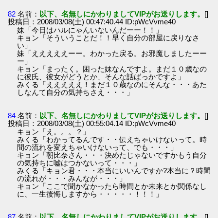
82
名前：
以下、名無しにかわりましてVIPがお送りします。
[]
投稿日：2008/03/08(土) 00:47:40.44 ID:pWcVvme40
妹「今日はハルにゃんいないんだーー！！」
キョン「そういうことだ！！早く自分の部屋に戻りなさ
い」
妹「えええええーー。わかった戻る。お邪魔しましたーー
ー」
キョン「まったく。困った妹なんですよ。まだ１０歳なの
に彼氏、彼女がどうとか、そんな話ばっかですよ」
みくる「えええええ！まだ１０歳なのにそんな・・・あた
しなんて自分の気持ちさえ・・・」
84
名前：
以下、名無しにかわりましてVIPがお送りします。
[]
投稿日：2008/03/08(土) 00:55:04.14 ID:pWcVvme40
キョン「え。。。？」
みくる「わかってるんです・・伝えちゃいけないって。時
間の流れを変えちゃいけないって、でも・・・」
キョン「朝比奈さん・・・決めたじゃないですかもう自分
の気持ちに嘘はつかないって・・・」
みくる「キョン君・・・本当にいいんですか?本当に？時間
の流れが・・・みんなが・・・」
キョン「ここで聞かなかったら時間とか未来とか関係なし
に、一生後悔しますから・・・・・！！！」
87
名前：
以下、名無しにかわりましてVIPがお送りします。
[]