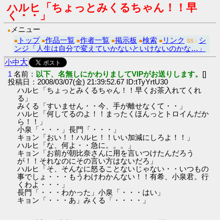
ハルヒ「ちょっとみくるちゃん！！早
く・・」
メニュー
●
トップ
作品一覧
作者一覧
掲示板
検索
リンク
シ
■
■
■
■
■
■
SS：
ンジ「人生は自分で変えていかないといけないのかな…」
大
小
中
1
名前：
以下、名無しにかわりましてVIPがお送りします。
[]
投稿日：2008/03/07(金) 21:39:52.67 ID:tTyYrtU30
ハルヒ「ちょっとみくるちゃん！！早くお茶入れてくれ
る」
みくる「すいません・・今、手が離せなくて・・」
ハルヒ「何してるのよ！！まったくほんっとトロイんだか
ら！！」
小泉「・・・」長門「・・・」
キョン「おい！！ハルヒ！！いい加減にしろよ！！」
ハルヒ「な、何よ・・急に。。。」
キョン「お前が朝比奈さんに用を言いつけたんだろう
が！！それなのにその言い方はないだろ」
ハルヒ「そ、そんなに怒ることないじゃない・・いつもの
事でしょ・・・もうわけわかんない！！有希、小泉君。行
くわよ・・・」
長門「・・・わかった」小泉「・・・はい」
キョン「・・・あ」みくる「・・・・」