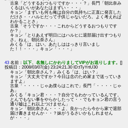
古泉「どうするおつもりですか・・・？」長門「朝比奈み
くるはいいがあなたはまずい・・・」
キョン「まずいも何も俺は自分の気持ちに正直に発言した
だけさ・・ハルヒだって子供じゃないだろ。よく考えれば
わかることさ」
古泉「そうですか・・・これからどうするおつもりです
か？」
キョン「とりあえず明日にはハルヒに退部届け出すつもり
さ。ねぇ、朝比奈さん」
みくる「は、はい。あたしははっきり言いまし
た！！・・・」キョン「・・・」
43
名前：
以下、名無しにかわりましてVIPがお送りします。
[]
投稿日：2008/03/07(金) 23:24:21.30 ID:tTyYrtU30
キョン「朝比奈さん？」みくる「は、はい？」
キョン「大丈夫ですか？今日は念のため家まで送っていき
ますよ」
古泉「・・・・じゃあ僕らはこれで」長門「・・・・じゃ
あ」
みくる「キョン君・・・？自分でもわかっているんです。
とんでもない事をやらかしたって・・でもキョン君の言う
通り嘘はこれ以上つけません」
キョン「朝比奈さん・・・よ、良かったら今から家で退部
届け書きませんか・・？妹がうるさいかもしれません
が・・・」