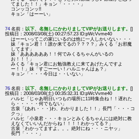
てました！！」キョン「・・・・」
コンッコンッ!!
キョン「はーーい」
74
名前：
以下、名無しにかわりましてVIPがお送りします。
[]
投稿日：2008/03/08(土) 00:27:57.23 ID:pWcVvme40
はーーいってこの家にいるのは他に一人しかいない・・・
妹「キョン君！！誰か来てるの？？？？」みくる「お邪魔
してます」
妹「ああああああ！！何でみくるちゃんがいるの
お！！！」
みくる「キョン君にお勉強教えに来てあげたんですよ
ー！！」妹「すごーーい！ハルニャんはぁ？」
キョン「・・・今日は・・いない」
76
名前：
以下、名無しにかわりましてVIPがお送りします。
[]
投稿日：2008/03/08(土) 00:35:32.31 ID:pWcVvme40
ハルヒ「じゃあ明日いつもの場所に11時集合ね！！遅れた
ら・・・・・何でもない」
古泉「(あれ・・・)わ、わかりました！！」長門「・・・コ
クっ」
ハルヒ「小泉君・・・キョンとみくるちゃんには絶対に教
えなくていいんだからね！！！！わかってる？」
古泉「わかってますよ。。。絶対にね・・・ニヤッ」
長門「・・・」