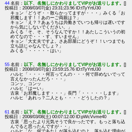
44
名前：
以下、名無しにかわりましてVIPがお送りします。
[]
投稿日：2008/03/07(金) 23:31:23.96 ID:tTyYrtU30
キョン「どうぞ・・散らかってますが・・・」みくる「お
邪魔します！！あのーご両親は？」
キョン「え？？あぁうちは共働きでいつも帰りは遅いです
から気にしないでください。」
みくる「そ、そ、そうなんですか！！あたしこういうの初
めてなので・・・す、すいません」
キョン「大丈夫ですよ。さあ部屋にどうぞ！！いつまでも
立ち話じゃなんでしょ？」
みくる「・・・・・はい」
55
名前：
以下、名無しにかわりましてVIPがお送りします。
[]
投稿日：2008/03/07(金) 23:59:15.76 ID:tTyYrtU30
ハルヒ「・・・・何言ってんの・・・何で辞めないでって
言えなかったんだろ・・・」
コンッ、コンッ
ハルヒ「はーい」
古泉「お邪魔します・・・」長門「・・・・・します」
ハルヒ「あれっ？二人とも・・・・どうしたの？」
61
名前：
以下、名無しにかわりましてVIPがお送りします。
[]
投稿日：2008/03/08(土) 00:07:12.00 ID:pWcVvme40
古泉「思ったより元気そうで良かったです。もっと落ち込
んでると思ったんですが・・」
ハルヒ「な、何であたしが落ち込むのよ、落ち込む理由が