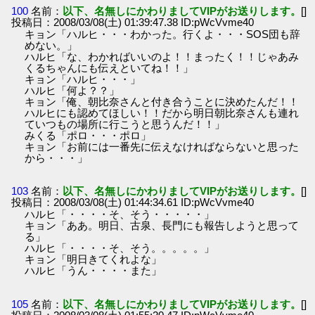
100
名前：
以下、名無しにかわりましてVIPがお送りします。
[]
投稿日：2008/03/08(土) 01:39:47.38 ID:pWcVvme40
キョン「ハルヒ・・・わかった。行くよ・・・SOS団も辞
めない。」
ハルヒ「な、わかればいいのよ！！まったく！！じゃあみ
くるちゃんにも伝えといてね！！」
キョン「ハルヒ・・・」
ハルヒ「何よ？？」
キョン「俺、朝比奈さんと付き合うことに決めたんだ！！
ハルヒにも認めてほしい！！だから明日朝比奈さんも連れ
ていつもの場所に行こうと思うんだ！！」
みくる「ポロ・・・ポロ」
キョン「お前には一番先に伝えなければならないと思った
から・・・」
103
名前：
以下、名無しにかわりましてVIPがお送りします。
[]
投稿日：2008/03/08(土) 01:44:34.61 ID:pWcVvme40
ハルヒ「・・・・そ、そう・・・・・」
キョン「ああ。明日、古泉、長門にも報告しようと思って
る」
ハルヒ「・・・・そ、そう。。。。。」
キョン「明日きてくれよな」
ハルヒ「うん・・・・また」
105
名前：
以下、名無しにかわりましてVIPがお送りします。
[]