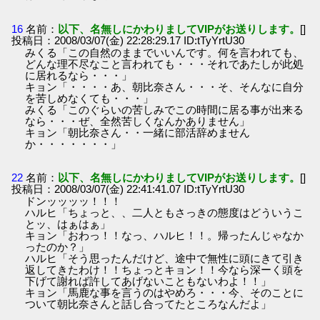
16
名前：
以下、名無しにかわりましてVIPがお送りします。
[]
投稿日：2008/03/07(金) 22:28:29.17 ID:tTyYrtU30
みくる「この自然のままでいいんです。何を言われても、
どんな理不尽なこと言われても・・・それであたしが此処
に居れるなら・・・」
キョン「・・・・あ、朝比奈さん・・・そ、そんなに自分
を苦しめなくても・・・」
みくる「このぐらいの苦しみでこの時間に居る事が出来る
なら・・・ぜ、全然苦しくなんかありません」
キョン「朝比奈さん・・一緒に部活辞めません
か・・・・・・・」
22
名前：
以下、名無しにかわりましてVIPがお送りします。
[]
投稿日：2008/03/07(金) 22:41:41.07 ID:tTyYrtU30
ドンッッッッ！！！
ハルヒ「ちょっと、、二人ともさっきの態度はどういうこ
とッ、はぁはぁ」
キョン「おわっ！！なっ、ハルヒ！！。帰ったんじゃなか
ったのか？」
ハルヒ「そう思ったんだけど、途中で無性に頭にきて引き
返してきたわけ！！ちょっとキョン！！今なら深ーく頭を
下げて謝れば許してあげないこともないわよ！！」
キョン「馬鹿な事を言うのはやめろ・・・今、そのことに
ついて朝比奈さんと話し合ってたところなんだよ」