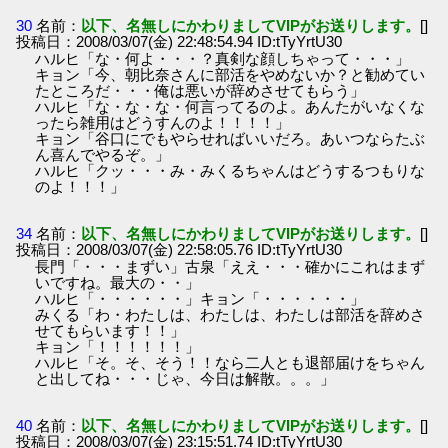
30
名前：
以下、名無しにかわりましてVIPがお送りします。
[]
投稿日：2008/03/07(金) 22:48:54.94 ID:tTyYrtU30
ハルヒ「な・何よ・・・？真剣な顔しちゃって・・・」
キョン「今、朝比奈さんに部活をやめないか？と勧めてい
たところだ・・・俺は悪いが辞めさせてもらう」
ハルヒ「な・な・な・何言ってるのよ。あんたがいなくな
ったら雑用はどうすんのよ！！！！」
キョン「谷口にでもやらせればいいだろ。あいつならたぶ
ん喜んでやるぞ。」
ハルヒ「クッ・・・み・みくるちゃんはどうするつもりな
のよ！！！」
34
名前：
以下、名無しにかわりましてVIPがお送りします。
[]
投稿日：2008/03/07(金) 22:58:05.76 ID:tTyYrtU30
長門「・・・まずい」古泉「ええ・・・確かにこれはまず
いですね。最大の・・」
ハルヒ「・・・・・・」キョン「・・・・・・」
みくる「わ・わたしは、わたしは、わたしは部活を辞めさ
せてもらいます！！」
キョン「！！！！！！」
ハルヒ「そ。そ、そう！！なら二人とも退部届けをちゃん
と出してね・・・じゃ、今日は解散。。。」
40
名前：
以下、名無しにかわりましてVIPがお送りします。
[]
投稿日：2008/03/07(金) 23:15:51.74 ID:tTyYrtU30