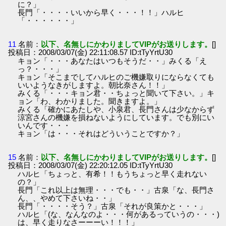
に？」
長門「・・・・いいから早く・・・！！」ハルヒ
「・・・・・・」
11
名前：
以下、名無しにかわりましてVIPがお送りします。
[]
投稿日：2008/03/07(金) 22:11:08.57 ID:tTyYrtU30
キョン「・・・あなたはいつもそうだ・・」みくる「え
っ？・・・」
キョン「そこまでしてハルヒのご機嫌取りにならなくても
いいようなきがしますよ。朝比奈さん！！」
みくる「・・・キョン君・・ちょっと聞いて下さい。」キ
ョン「わ、わかりました。聞きますよ。」
みくる「確かにあたしや、小泉君、長門さんは少なからず
涼宮さんの機嫌を損ねないようにしています。でも別にい
いんです・・・
キョン「は・・・それはどういうことですか？」
15
名前：
以下、名無しにかわりましてVIPがお送りします。
[]
投稿日：2008/03/07(金) 22:20:12.05 ID:tTyYrtU30
ハルヒ「ちょっと、有希！！もうちょっと早く走れない
の？」
長門「これ以上は無理・・・でも・・」古泉「な、長門さ
ん、、やめて下さいね・・」
長門「・・・・そう？」古泉「それが良策かと・・・」
ハルヒ「(な、なんなのよ・・・何があるっていうの・・・)
は、早く走りなさーーーい！！！」