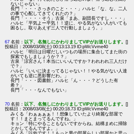
ないじゃない」
長門「・・・さっきのこと・・・」ハルヒ「な、な。二人
の事で心配してきてくれたの？」
長門「・・・・そう」古泉「まあ、副団長ですし・・・」
ハルヒ「平気よー平気！！逆に、やる気がない人がいても
困るし。取りあえず三人で行動しましょう。」
67
名前：
以下、名無しにかわりましてVIPがお送りします。
[]
投稿日：2008/03/08(土) 00:13:13.19 ID:pWcVvme40
ハルヒ「明日は日曜だしいつもの場所に集合してまた街の
探索でもしましょうか？？」
古泉「涼宮さん！本当にいいんですか？われわれ三人だけ
で？」
ハルヒ「いいに決まってるじゃない！！やる気がない人達
がいても逆に悪影響だわ。」
長門「・・・図書館」ハルヒ「ん・・・？どうした有
希？」
長門「・・・なんでもない」
70
名前：
以下、名無しにかわりましてVIPがお送りします。
[]
投稿日：2008/03/08(土) 00:20:18.73 ID:pWcVvme40
みくる「わぁぁぁぁ！！想像していたより綺麗な部屋で
す！！まとまってるんですね。」
キョン「特にやることもないですからね。結構まめに掃除
とかしてるんですよ。」
みくる「以外です！！もっと男の部屋らしい部屋かと思っ