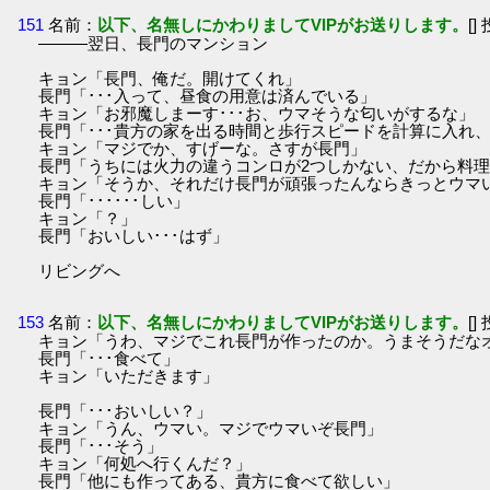
151
名前：
以下、名無しにかわりましてVIPがお送りします。
[]
―――翌日、長門のマンション
キョン「長門、俺だ。開けてくれ」
長門「･･･入って、昼食の用意は済んでいる」
キョン「お邪魔しまーす･･･お、ウマそうな匂いがするな」
長門「･･･貴方の家を出る時間と歩行スピードを計算に入れ
キョン「マジでか、すげーな。さすが長門」
長門「うちには火力の違うコンロが2つしかない、だから料
キョン「そうか、それだけ長門が頑張ったんならきっとウマ
長門「･･････しい」
キョン「？」
長門「おいしい･･･はず」
リビングへ
153
名前：
以下、名無しにかわりましてVIPがお送りします。
[]
キョン「うわ、マジでこれ長門が作ったのか。うまそうだな
長門「･･･食べて」
キョン「いただきます」
長門「･･･おいしい？」
キョン「うん、ウマい。マジでウマいぞ長門」
長門「･･･そう」
キョン「何処へ行くんだ？」
長門「他にも作ってある、貴方に食べて欲しい」