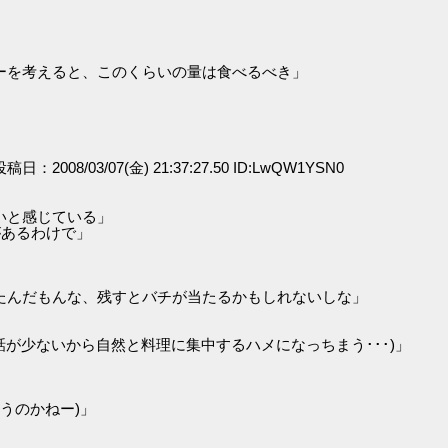
ーを考えると、このくらいの量は食べるべき」
 投稿日：2008/03/07(金) 21:37:27.50 ID:LwQW1YSN0
いと感じている」
があるわけで」
たんだもんな、残すとバチが当たるかもしれないしな」
話が少ないから自然と料理に集中するハメになっちまう･･･)」
ゃうのかねー)」