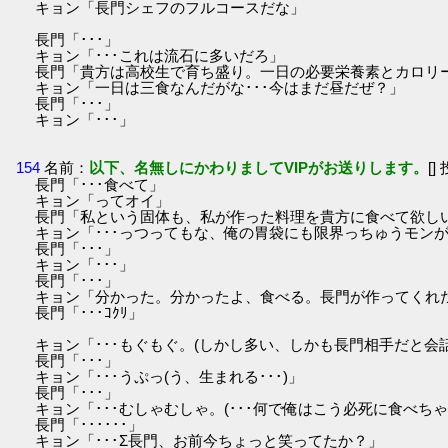
キョン「長門シェフのフルコースだな」
長門「･･･」
キョン「･･･これは流石に多いだろ」
長門「貴方は高校生で育ち盛り。一日の必要栄養素とカロリ
キョン「一日は三食なんだがな･･･今はまだ昼だぜ？」
長門「･･･」
キョン「･･･」
154
名前：
以下、名無しにかわりましてVIPがお送りします。
[]
長門「･･･食べて」
キョン「ってオイ」
長門「私という固体も、私が作った料理を貴方に食べて欲し
キョン「･･･っつってもな、俺の胃袋にも限界っちゅうモン
長門「･･･」
キョン「･･･」
長門「･･･」
キョン「分かった。分かったよ、食べる。長門が作ってくれ
長門「･･･ｺｸﾘ」
キョン「･･･もぐもぐ。(しかし多い、しかも長門相手だと会
長門「･･･」
キョン「･･･うぷっ(う、生まれる･･･)」
長門「･･･」
キョン「･･･むしゃむしゃ。(･･･何で俺はこう必死に食べち
長門「･･････」
キョン「･･･Σ長門、お前今ちょっと笑ってたか？」