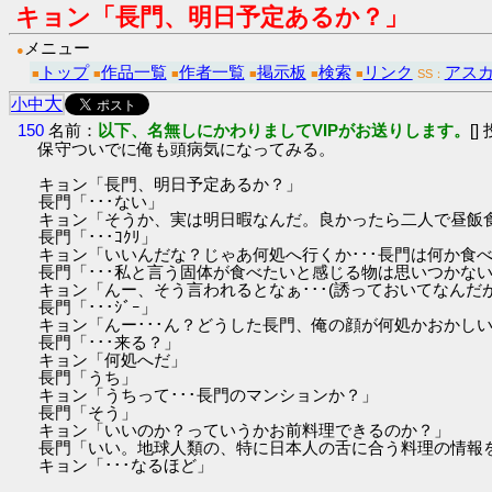
キョン「長門、明日予定あるか？」
メニュー
●
トップ
作品一覧
作者一覧
掲示板
検索
リンク
アス
■
■
■
■
■
■
SS：
大
小
中
150
名前：
以下、名無しにかわりましてVIPがお送りします。
[]
保守ついでに俺も頭病気になってみる。
キョン「長門、明日予定あるか？」
長門「･･･ない」
キョン「そうか、実は明日暇なんだ。良かったら二人で昼飯
長門「･･･ｺｸﾘ」
キョン「いいんだな？じゃあ何処へ行くか･･･長門は何か食
長門「･･･私と言う固体が食べたいと感じる物は思いつかな
キョン「んー、そう言われるとなぁ･･･(誘っておいてなんだ
長門「･･･ｼﾞｰ」
キョン「んー･･･ん？どうした長門、俺の顔が何処かおかし
長門「･･･来る？」
キョン「何処へだ」
長門「うち」
キョン「うちって･･･長門のマンションか？」
長門「そう」
キョン「いいのか？っていうかお前料理できるのか？」
長門「いい。地球人類の、特に日本人の舌に合う料理の情報
キョン「･･･なるほど」