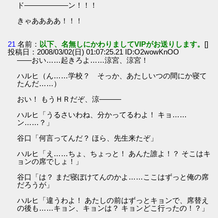
ド――――――ン！！！
きゃああああ！！！
21
名前：
以下、名無しにかわりましてVIPがお送りします。
[]
投稿日：2008/03/02(日) 01:07:25.21 ID:O2wowKnOO
――おい……起きろよ……涼宮、涼宮！
ハルヒ（ん……学校？ そっか、あたしいつの間にか寝て
たんだ……）
おい！ もうＨＲだぞ、涼―――
ハルヒ「うるさいわね、分かってるわよ！ キョ……
ン……？」
谷口「何言ってんだ？ ほら、先生来たぞ」
ハルヒ「え……ちょ、ちょっと！ あんた誰よ！？ そこはキ
ョンの席でしょ！」
谷口「は？ まだ寝ぼけてんのかよ……ここはずっと俺の席
だろうが」
ハルヒ「違うわよ！ あたしの前はずっとキョンで、席替え
の後も……キョン、キョンは？ キョンどこ行ったの！？」