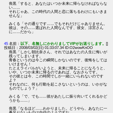
喪黒「すると、あなたはいつか未来に帰らなければならな
い……
それじゃあ、この時代の人間と恋に落ちるわけにもいきま
せんな」
みくる「その通りです……でもそれだけじゃありません。
彼は、その……選ばれた人間なんです、彼女、涼宮さん
に……だから」
45
名前：
以下、名無しにかわりましてVIPがお送りします。
[]
投稿日：2008/03/02(日) 01:33:07.34 ID:O2wowKnOO
喪黒「しかし朝比奈さん、それではあなたの人生に悔いが
残ってしまいます。
青春というのは今この瞬間しかないのです、後悔をしては
いけません！
たとえライバルがいようと、未来に帰ることになろうと、
いや、いつか未来に帰るのであれば、なおさらです。
その彼とは今、この時間でしか一緒にいられないのです
よ？
それなのに、何も行動を起こさないというのは、いかがな
ものでしょう？」
みくる「で、でも……彼があたしに振り向いてくれるかど
うかも……」
喪黒「なるほど……わかりました。どうやら、あなたに一
番足りないものは自信のようですな。