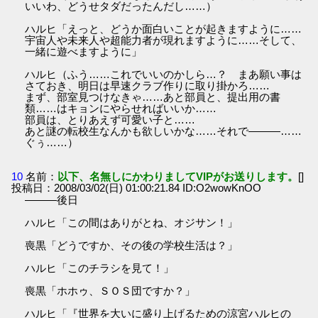
いいわ、どうせタダだったんだし……）
ハルヒ「えっと、どうか面白いことが起きますように……
宇宙人や未来人や超能力者が現れますように……そして、
一緒に遊べますように」
ハルヒ（ふう……これでいいのかしら…？ まあ願い事は
さておき、明日は早速クラブ作りに取り掛かろ……
まず、部室見つけなきゃ……あと部員と、提出用の書
類……はキョンにやらせればいいか……
部員は、とりあえず可愛い子と……
あと謎の転校生なんかも欲しいかな……それで―――……
ぐぅ……）
10
名前：
以下、名無しにかわりましてVIPがお送りします。
[]
投稿日：2008/03/02(日) 01:00:21.84 ID:O2wowKnOO
―――後日
ハルヒ「この間はありがとね、オジサン！」
喪黒「どうですか、その後の学校生活は？」
ハルヒ「このチラシを見て！」
喪黒「ホホゥ、ＳＯＳ団ですか？」
ハルヒ「『世界を大いに盛り上げるための涼宮ハルヒの