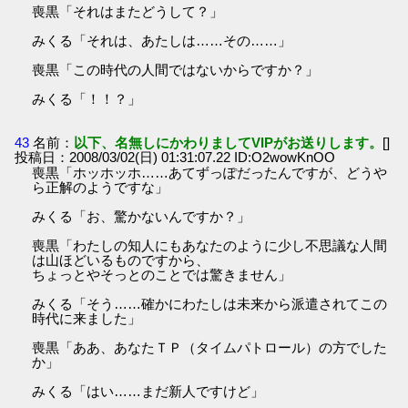
喪黒「それはまたどうして？」
みくる「それは、あたしは……その……」
喪黒「この時代の人間ではないからですか？」
みくる「！！？」
43
名前：
以下、名無しにかわりましてVIPがお送りします。
[]
投稿日：2008/03/02(日) 01:31:07.22 ID:O2wowKnOO
喪黒「ホッホッホ……あてずっぽだったんですが、どうや
ら正解のようですな」
みくる「お、驚かないんですか？」
喪黒「わたしの知人にもあなたのように少し不思議な人間
は山ほどいるものですから、
ちょっとやそっとのことでは驚きません」
みくる「そう……確かにわたしは未来から派遣されてこの
時代に来ました」
喪黒「ああ、あなたＴＰ（タイムパトロール）の方でした
か」
みくる「はい……まだ新人ですけど」