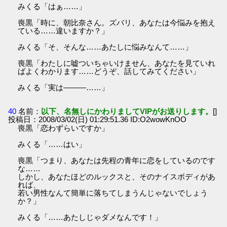
みくる「はぁ……」
喪黒「時に、朝比奈さん。ズバリ、あなたは今悩みを抱え
ている……違いますか？」
みくる「そ、そんな……あたしに悩みなんて……」
喪黒「わたしに嘘ついちゃいけません、あなたを見ていれ
ばよくわかります……どうぞ、話してみてください」
みくる「実は―――……」
40
名前：
以下、名無しにかわりましてVIPがお送りします。
[]
投稿日：2008/03/02(日) 01:29:51.36 ID:O2wowKnOO
喪黒「恋わずらいですか」
みくる「……はい」
喪黒「つまり、あなたは先程の青年に恋をしているのです
な……
しかし、あなたほどのルックスと、そのナイスボディがあ
れば、
若い男性なんて簡単に落ちてしまうんじゃないでしょう
か？」
みくる「……あたしじゃダメなんです！」