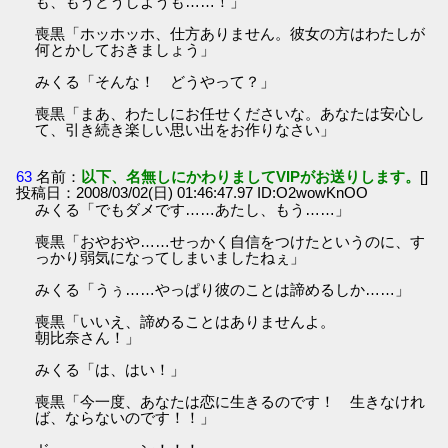
も、もうどうしようも……！」
喪黒「ホッホッホ、仕方ありません。彼女の方はわたしが
何とかしておきましょう」
みくる「そんな！ どうやって？」
喪黒「まあ、わたしにお任せくださいな。あなたは安心し
て、引き続き楽しい思い出をお作りなさい」
63
名前：
以下、名無しにかわりましてVIPがお送りします。
[]
投稿日：2008/03/02(日) 01:46:47.97 ID:O2wowKnOO
みくる「でもダメです……あたし、もう……」
喪黒「おやおや……せっかく自信をつけたというのに、す
っかり弱気になってしまいましたねぇ」
みくる「うぅ……やっぱり彼のことは諦めるしか……」
喪黒「いいえ、諦めることはありませんよ。
朝比奈さん！」
みくる「は、はい！」
喪黒「今一度、あなたは恋に生きるのです！ 生きなけれ
ば、ならないのです！！」