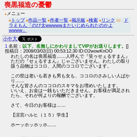
喪黒福造の憂鬱
メニュー
●
トップ
作品一覧
作者一覧
掲示板
検索
リンク
ド
■
■
■
■
■
■
SS：
ラえもん「のび太wwwwwまたいじめられたのかよ
wwww」
大
小
中
1
名前：
以下、名無しにかわりましてVIPがお送りします。
[]
投稿日：2008/03/02(日) 00:53:12.30 ID:O2wowKnOO
わたしの名は喪黒福造……人呼んで『笑ゥせぇるすまん』
ただの『せぇるすまん』じゃございません。わたしの取り
扱う品物はココロ、人間のココロでございます。
この世は老いも若きも男も女も、ココロのさみしい人ばか
り……
そんな皆さんのココロのスキマをお埋めいたします。
いいえ、お金は一銭もいただきません。お客様が満足され
たら、それが何よりの報酬でございます。
さて、今日のお客様は……
【涼宮ハルヒ（１５）学生】
ホーッホッホッホ……