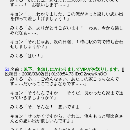
す……！ お願いします……」
キョン「……わかりました、この俺がきっと楽しい思い出
を作って差し上げましょう！」
みくる「あ、ありがとうございます！ わぁ、今から楽し
みだなぁ……」
キョン「それじゃあ、次の日曜、１時に駅の前で待ち合わ
せしましょうか？」
みくる「はい！」
51
名前：
以下、名無しにかわりましてVIPがお送りします。
[]
投稿日：2008/03/02(日) 01:39:54.73 ID:O2wowKnOO
みくる「あ……ごめんなさい、あたしの家こっちなんで
す……だからここでさよならです……」
キョン「そうなんですか……そうだ、良かったら家まで送
っていきましょうか？」
みくる「そ、そんな！ 悪いですよ……」
キョン「せっかくですから。それに、俺ももっと朝比奈さ
んとの思い出が欲しいんですよ」
みくる「キョン君……ありがとう、キョン君……」