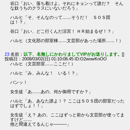
谷口「おい、落ち着けよ。それにキョンって誰だ？ そん
な奴うちのクラスにいないだろう」
ハルヒ「そ、そんなのって……そうだ！ ＳＯＳ団
は！？」
谷口「おい、どこ行くんだ涼宮！ ＨＲ始まるぜ！？」
ハルヒ（文化部の部室棟……文芸部があった場所……！）
23
名前：
以下、名無しにかわりましてVIPがお送りします。
[]
投稿日：2008/03/02(日) 01:10:08.45 ID:O2wowKnOO
ハルヒ（文芸部室……ここだ！）
ハルヒ「み、みんな！ いる！？」
バンッ！
女生徒「あ……あの、何か御用ですか？」
ハルヒ「あ、あなた誰よ！？ ここはＳＯＳ団の部室だった
はずでしょ！！」
女生徒「え？ あの、ここはずっと前から文芸部が使ってま
すけど……
他と間違えてるんじゃ―――」