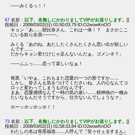
――みくるっ！！
67
名前：
以下、名無しにかわりましてVIPがお送りします。
[]
投稿日：2008/03/02(日) 01:50:03.79 ID:O2wowKnOO
キョン「あ……朝比奈さん、これは一体！？ まさかここ
にいる奴ら全員―――」
みくる「あのね、あたしたくさんたくさん思い出が欲しい
んです……
だからキョン君だけじゃ足んないんだぁ、ゴメンネ？」
――ふふっ……恋って楽しいなぁ！
喪黒「いやぁ、これもまた恋愛の一つの形ですか……
しかし、皆さんも気をつけてくださいね。人の心なんてコ
ロッと変わってしまうものなんです。
まあ、恋愛感情なんて一時の気の迷い……精神病の一種み
たいなもんだそうですから、仕方ないんでしょうなァ」
ホーッホッホッホ！！
73
名前：
以下、名無しにかわりましてVIPがお送りします。
[]
投稿日：2008/03/02(日) 01:58:33.84 ID:O2wowKnOO
わたしの名は喪黒福造……人呼んで『笑ゥせぇるすまん』