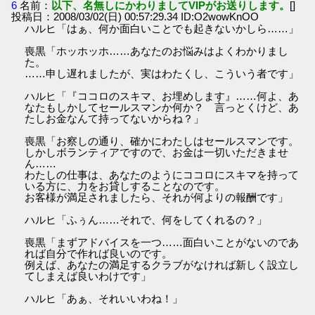
6
名前：
以下、名無しにかわりましてVIPがお送りします。
[]
投稿日：2008/03/02(日) 00:57:29.34 ID:O2wowKnOO
ハルヒ「はぁ、何か面白いことでも起きないかしら……」
喪黒「ホッホッホ……あなたのお悩みはよくわかりまし
た。
……申し遅れましたが、実はわたくし、こういう者です」
ハルヒ「『ココロのスキマ、お埋めします』……何よ、あ
なたもしかしてセールスマンか何か？ 言っとくけど、あ
たしお金なんて持ってないからね？」
喪黒「お察しの通り、確かにわたしはセールスマンです。
しかしボランティアですので、お金は一切いただきませ
ん……
わたしの仕事は、あなたのようにココロにスキマを持って
いる方に、力をお貸しすることなのです。
お客様が満足されましたら、それが何よりの報酬です」
ハルヒ「ふぅん……それで、何をしてくれるの？」
喪黒「まずアドバイスを一つ……面白いことがないのであ
れば自分で作れば良いのです。
例えば、あなたの満足するクラブがなければ新しく設立し
てしまえば良いわけです」
ハルヒ「あぁ、それいいわね！」