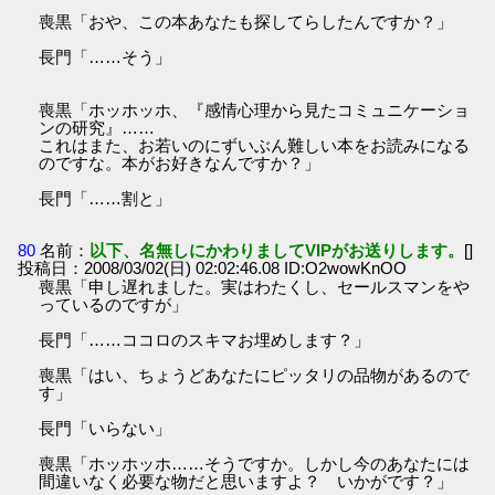
喪黒「おや、この本あなたも探してらしたんですか？」
長門「……そう」
喪黒「ホッホッホ、『感情心理から見たコミュニケーショ
ンの研究』……
これはまた、お若いのにずいぶん難しい本をお読みになる
のですな。本がお好きなんですか？」
長門「……割と」
80
名前：
以下、名無しにかわりましてVIPがお送りします。
[]
投稿日：2008/03/02(日) 02:02:46.08 ID:O2wowKnOO
喪黒「申し遅れました。実はわたくし、セールスマンをや
っているのですが」
長門「……ココロのスキマお埋めします？」
喪黒「はい、ちょうどあなたにピッタリの品物があるので
す」
長門「いらない」
喪黒「ホッホッホ……そうですか。しかし今のあなたには
間違いなく必要な物だと思いますよ？ いかがです？」