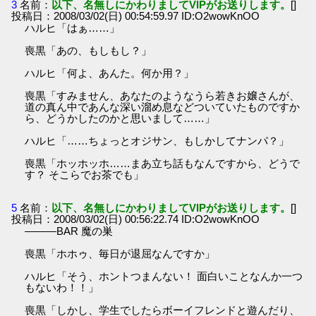
3
名前：
以下、名無しにかわりましてVIPがお送りします。
[]
投稿日：2008/03/02(日) 00:54:59.97 ID:O2wowKnOO
ハルヒ「はぁ……」
喪黒「あの、もしもし？」
ハルヒ「何よ、あんた。何か用？」
喪黒「すみません、あなたのようなうら若きお嬢さんが、
道の真ん中であんな深い溜め息などついていたものですか
ら、どうかしたのかと思いまして……」
ハルヒ「……ちょっとオジサン、もしかしてナンパ？」
喪黒「ホッホッホ……まあ立ち話もなんですから、どうで
す？ そこらでお茶でも」
5
名前：
以下、名無しにかわりましてVIPがお送りします。
[]
投稿日：2008/03/02(日) 00:56:22.74 ID:O2wowKnOO
―――BAR 魔の巣
喪黒「ホホゥ、毎日が退屈なんですか」
ハルヒ「そう、ホントつまんない！ 面白いことなんか一つ
もないわ！！」
喪黒「しかし、学生でしたらボーイフレンドと遊んだり、