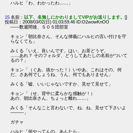
ハルヒ「わ、わかったわ……」
15
名前：
以下、名無しにかわりましてVIPがお送りします。
[]
投稿日：2008/03/02(日) 01:03:59.46 ID:O2wowKnOO
――数週間後、ＳＯＳ団部室
キョン「朝比奈さん、そんな律義にハルヒの言い付けを守
らなくても」
みくる「いえ、良いんです。はい、お茶どうぞ。
……あれ？ そのフォルダ、どうしてあたしの名前がついて
るの？」
キョン「（ぐあ、抜かった！）いやあ、これはその、何
だ、さあ何でしょうね、うん、何でもありません」
みくる「嘘、いいじゃないですか、見せて見せて」
キョン「（せ、背中に柔らかな感触が！）
あの、朝比奈さん、ちょっと離れ……」
みくる「そんなこと言わないで、ね、ね、見せて下さいよ
―――」
ガチャ
ハルヒ「何やってんの、あんたら」