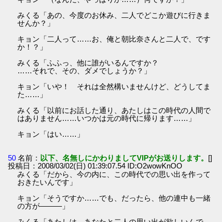
みくる「あの、今度のお休み、二人でどこか遊びに行きま
せんか？」
キョン「二人って……お、俺と朝比奈さんと二人で、です
か！？」
みくる「ふふっ、他に誰がいるんですか？
……それで、その、ダメでしょうか？」
キョン「いや！ それは全然構いませんけど、どうしてま
た……」
みくる「以前にお話した通り、あたしはこの時代の人間で
はありません……いつかは元の時代に帰ります……」
キョン「はい……」
50
名前：
以下、名無しにかわりましてVIPがお送りします。
[]
投稿日：2008/03/02(日) 01:39:07.54 ID:O2wowKnOO
みくる「だから、今の内に、この時代での思い出を作って
おきたいんです」
キョン「そうですか……でも、だったら、他の連中も一緒
の方が―――」
みくる「あたしは、あなたと二人の思い出が欲しいんで