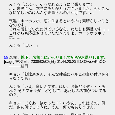
みくる「ふふっ、そうなれるように頑張ります！
……喪黒さん、本当にありがとうございました、今がこん
なに楽しいのはみんな喪黒さんのおかげです……」
喪黒「ホッホッホ、恋に生きるというのは素晴らしいこと
なのです。
それを感じていただけているなら、わたしも満足です……
これからも応援させていただきますよ、ホーッホッホッ
ホ……」
みくる「はい！」
58
名前：
以下、名無しにかわりましてVIPがお送りします。
[sage] 投稿日：2008/03/02(日) 01:44:29.29 ID:O2wowKnOO
―――翌日
キョン「朝比奈さん、そんな律義にハルヒの言い付けを守
らなくても」
みくる「いえ、良いんです。はい、お茶どうぞ・・・あ
れ？ そのフォルダ、どうして、あたしの名前がついてる
の？」
キョン「（ぐあ、抜かった！）いやあ、これはその、何
だ、さあ何でしょうね、うん、何でもありません」