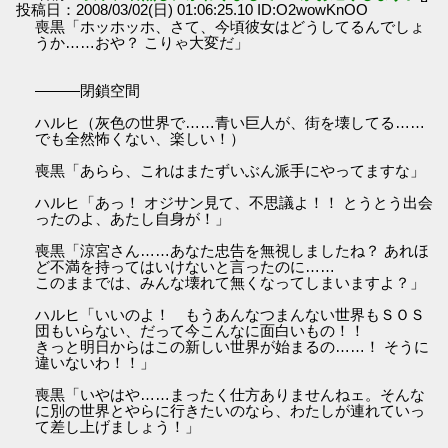
投稿日：2008/03/02(日) 01:06:25.10 ID:O2wowKnOO
喪黒「ホッホッホ、さて、今頃彼女はどうしてるんでしょ
うか……おや？ こりゃ大変だ」
―――閉鎖空間
ハルヒ（灰色の世界で……青い巨人が、街を壊してる……
でも全然怖くない、楽しい！）
喪黒「あらら、これはまたずいぶん派手にやってますな」
ハルヒ「あっ！ オジサン見て、不思議よ！！ とうとう出会
ったのよ、あたし自身が！」
喪黒「涼宮さん……あなた忠告を無視しましたね？ あれほ
ど不満を持ってはいけないと言ったのに……
このままでは、みんな壊れて無くなってしまいますよ？」
ハルヒ「いいのよ！ もうあんなつまんない世界もＳＯＳ
団もいらない、だって今こんなに面白いもの！！
きっと明日からはこの新しい世界が始まるの……！ そうに
違いないわ！！」
喪黒「いやはや……まったく仕方ありませんねェ。そんな
に別の世界とやらに行きたいのなら、わたしが連れていっ
て差し上げましょう！」