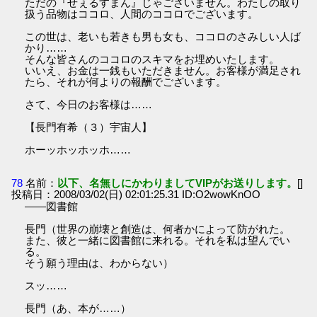
ただの『せぇるすまん』じゃございません。わたしの取り
扱う品物はココロ、人間のココロでございます。
この世は、老いも若きも男も女も、ココロのさみしい人ば
かり……
そんな皆さんのココロのスキマをお埋めいたします。
いいえ、お金は一銭もいただきません。お客様が満足され
たら、それが何よりの報酬でございます。
さて、今日のお客様は……
【長門有希（３）宇宙人】
ホーッホッホッホ……
78
名前：
以下、名無しにかわりましてVIPがお送りします。
[]
投稿日：2008/03/02(日) 02:01:25.31 ID:O2wowKnOO
――図書館
長門（世界の崩壊と創造は、何者かによって防がれた。
また、彼と一緒に図書館に来れる。それを私は望んでい
る。
そう願う理由は、わからない）
スッ……
長門（あ、本が……）