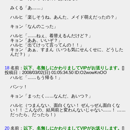
みくる「あ……」
ハルヒ「楽しそうね。あんた、メイド萌えだったの？」
キョン「なんのこった」
ハルヒ「……ねぇ、着替えるんだけど？」
キョン「ああ、いいぞ？」
ハルヒ「出てけって言ってんの！！」
キョン「あぁ、すまん（いつも気にせんくせに、どうした
んだ？）」
18
名前：
以下、名無しにかわりましてVIPがお送りします。
[]
投稿日：2008/03/02(日) 01:05:34.50 ID:O2wowKnOO
ハルヒ「……もう帰る！」
バンッ！
キョン「まったく……なんだ、あいつ？」
ハルヒ（つまんない、面白くない！ ぜんっぜん面白くな
い！！ こんなの、結局前と変わんないじゃない……！ ……
だったら、だったら！）
20
名前：
以下、名無しにかわりましてVIPがお送りします。
[]