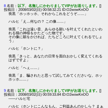
8
名前：
以下、名無しにかわりましてVIPがお送りします。
[]
投稿日：2008/03/02(日) 00:58:32.21 ID:O2wowKnOO
喪黒「ホッホッホ、それからこれをどうぞ……」
ハルヒ「え…何なの？ この像……」
喪黒「これは遠い昔、あらゆる願いを叶えてくれたといわ
れる猫の神様をかたどった物です。
その像に願をかければ、たちどころに叶えてくれるでしょ
う」
ハルヒ「ホントに？」
喪黒「きっと、あなたの日常を面白おかしく変えてくれる
はずですよ」
ハルヒ「へぇ……」
喪黒「ま、騙されたと思って試してみてくださいな。ホッ
ホッホ……」
9
名前：
以下、名無しにかわりましてVIPがお送りします。
[]
投稿日：2008/03/02(日) 00:59:33.84 ID:O2wowKnOO
――ハルヒ宅
ハルヒ（ホントにこんなもん、ご利益あんのかしら？ まぁ