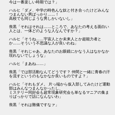
今は一番楽しい時期では？」
ハルヒ「ダメ、中学の時色んな奴と付き合ったけどみんな
つまんない男ばっかり……！
高校でも同じような男しかいないし」
喪黒「それはそれは……ところで、あなたの考える面白い
人とは、一体どのような人なんですか？」
ハルヒ「そうね……宇宙人とか未来人とか超能力者と
か……そういう不思議な人が良いわね」
喪黒「それじゃあ、あなたのお眼鏡にかなう人はなかなか
現れないでしょうな」
ハルヒ「まあね……」
喪黒「では部活動なんてどうです？ 仲間と一緒に青春の汗
を流すというのもなかなか良いものですよ？」
ハルヒ「それもダメ。 片っ端から仮入部してみたけど運動
部はみんなつまんなかったし、
ミステリー同好会も超常現象研究会も単なるマニアの集ま
りばっかりで話になんないわ」
喪黒「それは難儀ですなァ」