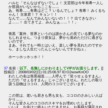
ハルヒ「そんなはずないでしょ！ 文芸部は今年有希一人し
か部員がいないからここを……
あ、有希……有希はどこ？ いるんでしょ？ 有希！ みくるち
ゃん！ 古泉君！？ キョン！！
なんで……なんでみんないないの！！？ 出てきなさい
よ……！ 出てきてよ、みんなぁ……！！」
喪黒「案外、世界というのは誰かさんの見ている夢なのか
もしれません。つまり彼女は、夢から覚めただけに過ぎな
いのです。
まあ、それでも一時とはいえ、楽しい夢を見れたのですか
ら、ましな人生だったんじゃないんですかねェ」
ホーッホッホッホ！！
37
名前：
以下、名無しにかわりましてVIPがお送りします。
[]
投稿日：2008/03/02(日) 01:25:06.97 ID:O2wowKnOO
わたしの名は喪黒福造……人呼んで『笑ゥせぇるすまん』
ただの『せぇるすまん』じゃございません。わたしの取り
扱う品物はココロ、人間のココロでございます。
この世は、老いも若きも男も女も、ココロのさみしい人ば
かり……
そんな皆さんのココロのスキマをお埋めいたします。
いいえ、お金は一銭もいただきません。お客様が満足され