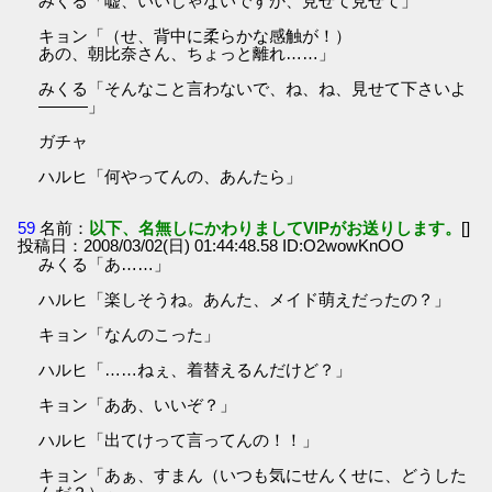
みくる「嘘、いいじゃないですか、見せて見せて」
キョン「（せ、背中に柔らかな感触が！）
あの、朝比奈さん、ちょっと離れ……」
みくる「そんなこと言わないで、ね、ね、見せて下さいよ
―――」
ガチャ
ハルヒ「何やってんの、あんたら」
59
名前：
以下、名無しにかわりましてVIPがお送りします。
[]
投稿日：2008/03/02(日) 01:44:48.58 ID:O2wowKnOO
みくる「あ……」
ハルヒ「楽しそうね。あんた、メイド萌えだったの？」
キョン「なんのこった」
ハルヒ「……ねぇ、着替えるんだけど？」
キョン「ああ、いいぞ？」
ハルヒ「出てけって言ってんの！！」
キョン「あぁ、すまん（いつも気にせんくせに、どうした