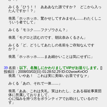
みくる「ひう！！ あああなた誰ですか？ どこから入っ
たんですか！？」
喪黒「ホッホッホ、驚かせしてすみません……わたくしこ
ういう者でして」
みくる「モコク……フクゾウさん？」
喪黒「モグロと読むのです、朝比奈みくるさん」
みくる「ど、どうしてあたしの名前をご存知なんです
か？」
喪黒「ホッホッホ……まあ細かいことは気にせずに」
39
名前：
以下、名無しにかわりましてVIPがお送りします。
[]
投稿日：2008/03/02(日) 01:28:52.29 ID:O2wowKnOO
喪黒「いやあ！ これは実に美味いお茶ですなァ」
みくる「あの、それで一体……」
喪黒「ああ、これは失礼。実はわたし、とある福祉事業団
体に所属しておりまして、
心に悩みを持つ方をボランティアでお助けしているので
す」