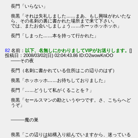
長門「いらない」
喪黒「それは失礼しました……まあ、もし興味がわいたな
ら、その名刺の裏に書かれた場所まで来て下さい。
では、またお会いしましょう……ホーッホッホッホ」
長門「しまった……本を持って行かれた」
82
名前：
以下、名無しにかわりましてVIPがお送りします。
[]
投稿日：2008/03/02(日) 02:04:43.86 ID:O2wowKnOO
――その夜
長門（名刺に書かれている住所はこの辺りのはず）
喪黒「ホッホッホ……お待ちしておりました」
長門「……どうして私がくることを？」
喪黒「セールスマンの勘というやつです。さ、こちらへど
うぞ」
―――魔の巣
喪黒「この辺りは結構入り組んでいますから、迷っている