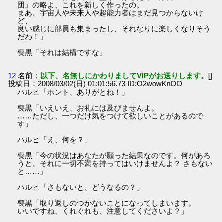
団』の略よ、これを新しく作ったの。
まあ、宇宙人や未来人や超能力者はまだ見つからないけ
ど、
良い感じに部員も集まったし、それなりに楽しくなりそう
だわ！」
喪黒「それは結構ですな」
12
名前：
以下、名無しにかわりましてVIPがお送りします。
[]
投稿日：2008/03/02(日) 01:01:56.73 ID:O2wowKnOO
ハルヒ「ホント、ありがとね！」
喪黒「いえいえ、お礼には及びませんよ。
……ただし、一つだけ気をつけて欲しいことがあるので
す」
ハルヒ「え、何を？」
喪黒「今の状況はあなたが願った結果なのです。何があろ
うと、それに一切不満を持ってはいけませんよ？ さもない
と……」
ハルヒ「さもないと、どうなるの？」
喪黒「取り返しのつかないことになってしまいます。
いいですね、くれぐれも、注意してくださいよ？」