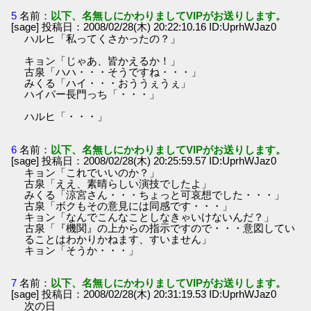
5
名前：
以下、名無しにかわりましてVIPがお送りします。
[sage] 投稿日：2008/02/28(木) 20:22:10.16 ID:UprhWJaz0
ハルヒ「私ってくさかったの？」
キョン「じゃあ、皆かえるか！」
古泉「ハハ・・・そうですね・・・」
みくる「ハイ・・・おううぇうぇ」
ハイパー長門っち「・・・」
ハルヒ「・・・」
6
名前：
以下、名無しにかわりましてVIPがお送りします。
[sage] 投稿日：2008/02/28(木) 20:25:59.57 ID:UprhWJaz0
キョン「これでいいのか？」
古泉「ええ、素晴らしい演技でしたよ」
みくる「涼宮さん・・・ちょっと可哀想でした・・・」
古泉「ボクもその意見には同感です・・・」
キョン「なんでこんなことしなきゃいけないんだ？」
古泉「『機関』の上からの指示ですので・・・意図してい
ることはわかりかねます、すいません」
キョン「そうか・・・」
7
名前：
以下、名無しにかわりましてVIPがお送りします。
[sage] 投稿日：2008/02/28(木) 20:31:19.53 ID:UprhWJaz0
次の日