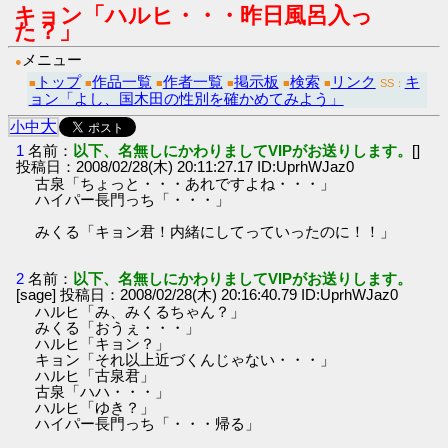
キョン「ハルヒ・・・昨日風呂入っ
た？」
メニュー
●
トップ
作品一覧
作者一覧
掲示板
検索
リンク
キ
■
■
■
■
■
■
SS：
ョン「よし、国木田の性別を確かめてみよう」
大
小
中
1
名前：
以下、名無しにかわりましてVIPがお送りします。
[]
投稿日：2008/02/28(木) 20:11:27.17 ID:UprhWJaz0
古泉「ちょっと・・・あれですよね・・・」
ハイパー長門っち「・・・」
みくる「キョン君！内緒にしてっていったのに！！」
2
名前：
以下、名無しにかわりましてVIPがお送りします。
[sage] 投稿日：2008/02/28(木) 20:16:40.79 ID:UprhWJaz0
ハルヒ「み、みくるちゃん？」
みくる「おうぇ・・・」
ハルヒ「キョン？」
キョン「それ以上近づくんじゃない・・・」
ハルヒ「古泉君」
古泉「ハハ・・・」
ハルヒ「ゆき？」
ハイパー長門っち「・・・帰る」