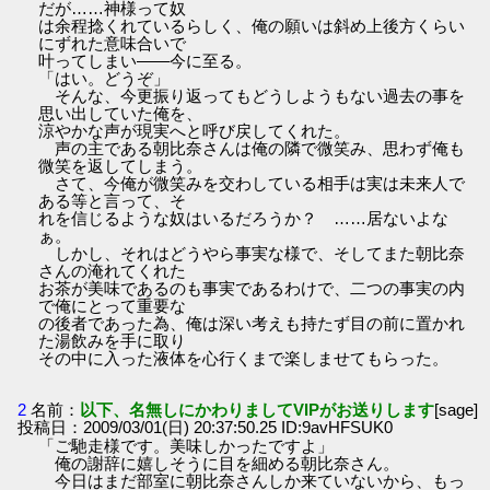
だが……神様って奴
は余程捻くれているらしく、俺の願いは斜め上後方くらい
にずれた意味合いで
叶ってしまい――今に至る。
「はい。どうぞ」
そんな、今更振り返ってもどうしようもない過去の事を
思い出していた俺を、
涼やかな声が現実へと呼び戻してくれた。
声の主である朝比奈さんは俺の隣で微笑み、思わず俺も
微笑を返してしまう。
さて、今俺が微笑みを交わしている相手は実は未来人で
ある等と言って、そ
れを信じるような奴はいるだろうか？ ……居ないよな
ぁ。
しかし、それはどうやら事実な様で、そしてまた朝比奈
さんの淹れてくれた
お茶が美味であるのも事実であるわけで、二つの事実の内
で俺にとって重要な
の後者であった為、俺は深い考えも持たず目の前に置かれ
た湯飲みを手に取り
その中に入った液体を心行くまで楽しませてもらった。
2
名前：
以下、名無しにかわりましてVIPがお送りします
[sage]
投稿日：2009/03/01(日) 20:37:50.25 ID:9avHFSUK0
「ご馳走様です。美味しかったですよ」
俺の謝辞に嬉しそうに目を細める朝比奈さん。
今日はまだ部室に朝比奈さんしか来ていないから、もっ