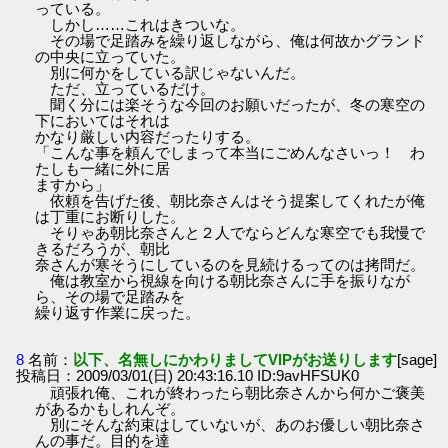
っている。
しかし……これはきついな。
その場で足踏みを繰り返しながら、俺は何故かグランド
の中央に立っていた。
別に何かをしている訳じゃないんだ。
ただ、立っているだけ。
聞く分には楽そうな今回のお願いだったが、冬の寒空の
下においてはそれは
かなり厳しい内容だったりする。
「こんな事を頼んでしまって本当にごめんなさいっ！ わ
たしも一緒に外に居
ますから」
依頼を告げた後、朝比奈さんはそう提案してくれたが俺
は丁重にお断りした。
そりゃあ朝比奈さんと２人でならどんな寒空でも我慢で
きるだろうが、朝比
奈さんが寒そうにしているのを見続けるってのは拷問だ。
俺は教室から視線を向ける朝比奈さんに手を振りなが
ら、その場で足踏みを
繰り返す作業に戻った。
8
名前：
以下、名無しにかわりましてVIPがお送りします
[sage]
投稿日：2009/03/01(日) 20:43:16.10 ID:9avHFSUK0
頑張れ俺、これが終わったら朝比奈さんから何かご褒美
があるかもしれんぞ。
別にそんな約束はしていないが、あのお優しい朝比奈さ
んの事だ。目的を達