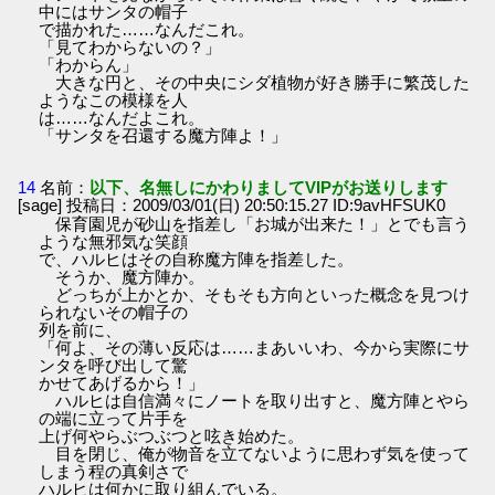
中にはサンタの帽子
で描かれた……なんだこれ。
「見てわからないの？」
「わからん」
大きな円と、その中央にシダ植物が好き勝手に繁茂した
ようなこの模様を人
は……なんだよこれ。
「サンタを召還する魔方陣よ！」
14
名前：
以下、名無しにかわりましてVIPがお送りします
[sage] 投稿日：2009/03/01(日) 20:50:15.27 ID:9avHFSUK0
保育園児が砂山を指差し「お城が出来た！」とでも言う
ような無邪気な笑顔
で、ハルヒはその自称魔方陣を指差した。
そうか、魔方陣か。
どっちが上かとか、そもそも方向といった概念を見つけ
られないその帽子の
列を前に、
「何よ、その薄い反応は……まあいいわ、今から実際にサ
ンタを呼び出して驚
かせてあげるから！」
ハルヒは自信満々にノートを取り出すと、魔方陣とやら
の端に立って片手を
上げ何やらぶつぶつと呟き始めた。
目を閉じ、俺が物音を立てないように思わず気を使って
しまう程の真剣さで
ハルヒは何かに取り組んでいる。