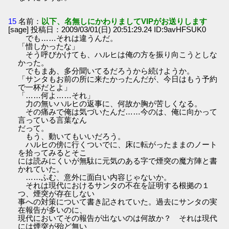
15
名前：
以下、名無しにかわりましてVIPがお送りします
[sage] 投稿日：2009/03/01(日) 20:51:29.24 ID:9avHFSUK0
でも……それは違うんだ。
「惜しかったな」
そう呼びかけても、ハルヒは俺の方を振り向こうとしな
かった。
でもまあ、多分聞いてるだろうから続けようか。
「サンタもお前の所に来たかったんだが、今日はもう予約
で一杯だとよ」
「……何よ……それ」
力の無いハルヒの返事に、何故か胸が苦しくなる。
その痛みで俺は気づいたんだ……今のは、俺に向かって
言っている言葉なん
だって。
もう、動いてもいいだろう。
ハルヒの傍に行くついでに、床に転がったままのノート
を拾ってみるとそこ
には読みにくいが無駄に元気のある字で煙突の魔方陣と書
かれていた。
……ふむ、意外に面白い内容じゃないか。
それは現代におけるサンタの不在を証明する根拠の１
つ、煙突が存在しない
事への対策について書き記されていた。過去にサンタの実
在報告が多いのに、
現代においてその報告が出ないのは何故か？ それは現代
には煙突が殆ど無い