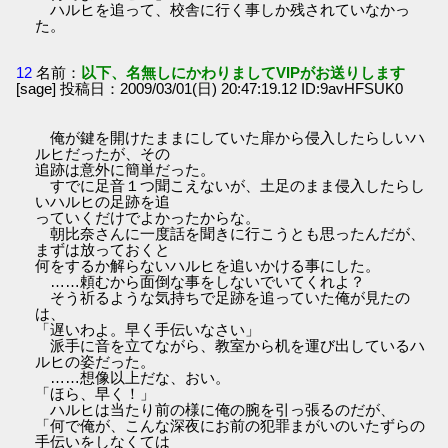
ハルヒを追って、校舎に行く事しか残されていなかっ
た。
12
名前：
以下、名無しにかわりましてVIPがお送りします
[sage] 投稿日：2009/03/01(日) 20:47:19.12 ID:9avHFSUK0
俺が鍵を開けたままにしていた扉から侵入したらしいハ
ルヒだったが、その
追跡は意外に簡単だった。
すでに足音１つ聞こえないが、土足のまま侵入したらし
いハルヒの足跡を追
っていくだけでよかったからな。
朝比奈さんに一度話を聞きに行こうとも思ったんだが、
まずは放っておくと
何をするか解らないハルヒを追いかける事にした。
……頼むから面倒な事をしないでいてくれよ？
そう祈るような気持ちで足跡を追っていた俺が見たの
は、
「遅いわよ。早く手伝いなさい」
派手に音を立てながら、教室から机を運び出しているハ
ルヒの姿だった。
……想像以上だな、おい。
「ほら、早く！」
ハルヒは当たり前の様に俺の腕を引っ張るのだが、
「何で俺が、こんな深夜にお前の犯罪まがいのいたずらの
手伝いをしなくては