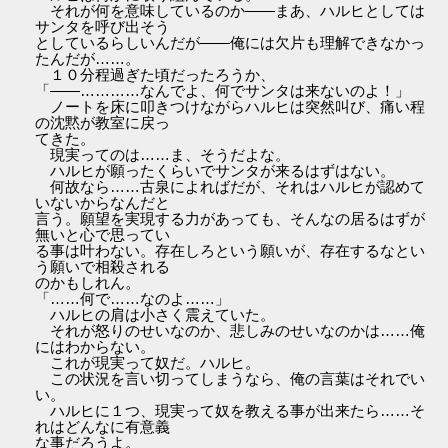
それが何を意味しているのか――まあ、ハルヒとしては
サンタを呼び出そう
としているらしいんだが――俺には欠片も理解できなかっ
たんだが……。
１０分程過ぎた頃だったろうか、
「――…………なんでよ、何でサンタは来ないのよ！」
ノートを床に叩きつけながらハルヒは突然叫び、痛い程
の沈黙が教室に戻っ
てきた。
現実ってのは……ま、そうだよな。
ハルヒが願ったくらいでサンタが来るはずはない。
何故なら……古泉によればだが、それはハルヒが認めて
いないからなんだと
言う。願望を実現する力があっても、そんなの居るはずが
無いと心で思ってい
る事は叶わない。存在しろという願いが、存在するなとい
う願いで相殺される
のかもしれん。
「……何で……なのよ……」
ハルヒの肩は小さく震えていた。
それが怒りのせいなのか、悲しみのせいなのかは……俺
にはわからない。
これが現実って奴だ。ハルヒ。
この状況を言い切ってしまうなら、俺の言葉はそれでい
い。
ハルヒに１つ、現実って奴を教える事が出来たら……そ
れはどんなに有意義
な事だろうよ。