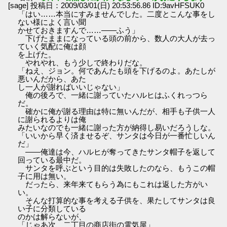
[sage] 投稿日：2009/03/01(日) 20:53:56.86 ID:9avHFSUK0
「はい……本当にすみませんでした。二度とこんな事をし
ない様によく言い聞
かせておきますんで……――ふう」
下げたままになっている頭の前から、数人の大人が去っ
ていく気配に俺は顔
を上げた。
やれやれ、もう少しで終わりだな。
「ねえ、ジョン。何であんたも頭を下げるのよ。あたしが
悪いんだから、あた
し一人が謝ればいいじゃない」
俺の後ろで、一緒に謝っていたハルヒはふくれっつら
だ。
確かに俺が謝る理由は特に無いんだが、相手も子供一人
に謝られるよりは俺
みたいなのでも一緒に謝った方が納得し易いだろうしな。
「いいから早く済ませるぞ、サンタは今日が一番忙しいん
だ」
――俺達は今、ハルヒが奪ってきたサンタ帽子を返して
回っている最中だ。
サンタを呼ぶという目的は失敗したのなら、もうこの帽
子に用は無い。
だったら、来年来てもらう為にもこれは返した方がい
い。
そんな打算的な事を考える子供を、果たしてサンタは良
い子に分類している
のかは解らないが、
「じゃあ次、二丁目の商店街の電気屋」