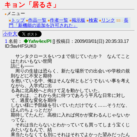
キョン「居るさ」
メニュー
●
トップ
作品一覧
作者一覧
掲示板
検索
リンク
長
■
■
■
■
■
■
SS：
門「新機能の追加を許可された」
大
小
中
1
名前：
◆Yafw4ex/PI
[] 投稿日：2009/03/01(日) 20:35:33.17
ID:9avHFSUK0
サンタクロースをいつまで信じていたか？ なんてこと
はたわいもない世間
話にも――
周りの生徒は恐らく、新たな場所での出会いや学校の規
則などに不安と期待
を抱いている中、俺はそんな何ともどうでもいい事を考え
ながら、入学式に出
る為に北高校へと向けて足を動かしていた。
それは、これから先に待つであろう平凡な日常に対し
て、過度な変化を期待
しない様に予防線を引いていただけでなく……そうだな、
ほんのちょっとだが
期待してたんだ。高校に入れば何かが変わるんじゃないか
ってな。
それは当たらないとわかっていても買ってしまう宝くじ
みたいなもんで、結
果当たらなくても別にそれはそれでよかった望みだったん