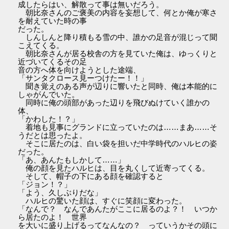
成したらはい、解散って事は無いだろう。
朝比奈さんのご褒美の内容を妄想して、何とか俺が寒さ
を耐えていた時の事
だった。
しんしんと降り積もる雪の中、誰かの足音が混じって聞
こえてくる。
朝比奈さんが居る校舎の方を見ていた俺は、ゆっくりと
近づいてくるその足
音の方へ体を向けようとした途端、
「サンタクロース見ーつけたー！！」
聞き覚えのある声が辺りに響いたと同時、俺は本能的に
しゃがんでいた。
同時に俺の頭部があった辺りを飛びぬけていく誰かの
体、
「かわした！？」
着地も見事にグランドに立っていたのは……まあ……そ
うだとは思ったよ。
そこに居たのは、白い袋を担いだ中学時代のハルヒの姿
だった。
「あ、あんたもしかして……」
俺の顔を見たハルヒは、目を丸くして近寄ってくる。
そして、帽子の下にある顔を確認すると
「ジョン！？」
「よう、久しぶりだな」
ハルヒの驚いた顔は、すぐに笑顔に変わった。
「なんで？ なんであんたがここに居るのよ？！ いつか
ら居たのよ！ 世界
を大いに盛り上げるってなんなの？ っていうかその頭に