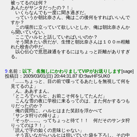
被ってるのは何？
あんたがサンタだったの？！」
いくらなんでも一度に聞き過ぎだ。
っていうか朝比奈さん、俺はこの後何をすればいいんで
すか？
この場所に立っていて欲しいとしか、俺は朝比奈さんか
ら聞いていない。
ここでハルヒと話していればいいのか？
そう聞きたい所だが、生憎と朝比奈さんは１００ｍ程離
れた校舎の中だ。
以心伝心で意思疎通をするにはちょっと距離がありすぎ
る。
9
名前：
以下、名無しにかわりましてVIPがお送りします
[sage]
投稿日：2009/03/01(日) 20:44:31.87 ID:9avHFSUK0
「……ちょっと、目の前で喋ってるあたしを無視して何を
見てるのよ」
ん、ああすまん。
「ところでハルヒ、お前こそ何をしてたんだ」
こんな雪の夜に学校に来るってのは、また何かするつも
りだったのか？
俺の質問に、ハルヒはまた笑顔を浮かべて
「サンタ狩りの帰りよ」
「そっか……。ってちょっと待て！！ 何だそのサンタ狩
りってのは？！」
「読んで字の如くの意味じゃない」
そう言いながらハルヒは担いでいた袋を下ろし、その中