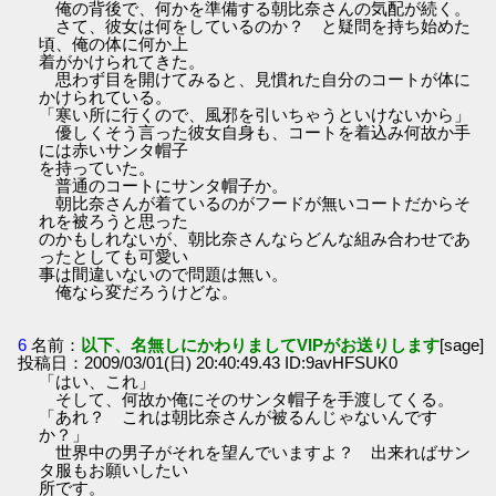
俺の背後で、何かを準備する朝比奈さんの気配が続く。
さて、彼女は何をしているのか？ と疑問を持ち始めた
頃、俺の体に何か上
着がかけられてきた。
思わず目を開けてみると、見慣れた自分のコートが体に
かけられている。
「寒い所に行くので、風邪を引いちゃうといけないから」
優しくそう言った彼女自身も、コートを着込み何故か手
には赤いサンタ帽子
を持っていた。
普通のコートにサンタ帽子か。
朝比奈さんが着ているのがフードが無いコートだからそ
れを被ろうと思った
のかもしれないが、朝比奈さんならどんな組み合わせであ
ったとしても可愛い
事は間違いないので問題は無い。
俺なら変だろうけどな。
6
名前：
以下、名無しにかわりましてVIPがお送りします
[sage]
投稿日：2009/03/01(日) 20:40:49.43 ID:9avHFSUK0
「はい、これ」
そして、何故か俺にそのサンタ帽子を手渡してくる。
「あれ？ これは朝比奈さんが被るんじゃないんです
か？」
世界中の男子がそれを望んでいますよ？ 出来ればサン
タ服もお願いしたい
所です。