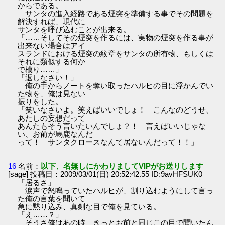
からである。
サンタの進入経路である煙突を準備する事でその問題を
解決すれば、現代に
サンタを呼び込むことが出来る。
「……そしてその煙突を作るには、実物の煙突を作る事が
出来ない場合はアイ
スランドにおける煙突の紋章をサンタの所有物、もしくは
それに類似する何か
で模り……」
「返しなさい！」
俺の手からノートを奪い取ったハルヒの目に浮かんでい
た物を、俺は見ない
振りをした。
「笑いなさいよ。笑えばいいでしょ！ こんなのどうせ、
あたしの妄想だって
あんたもそう言いたいんでしょ？！ 言えばいいじゃな
い、お前が馬鹿なんだ
って！ サンタクロースなんて居ないんだって！！」
16
名前：
以下、名無しにかわりましてVIPがお送りします
[sage] 投稿日：2009/03/01(日) 20:52:42.55 ID:9avHFSUK0
「居るさ」
涙声で怒鳴っていたハルヒが、割り込むようにして言っ
た俺の言葉を聞いて
急に黙り込み、真剣な目で俺を見ている。
「え……？」
そうさ俺はあの時、きっとお前と同じこの目で聞いたん