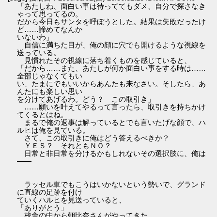
「あたしね、面白い事は待っててもダメ、自分で探さなき
ゃって思ってるの。
だから今日もサンタを呼ぼうとした。結果は失敗だったけ
ど……諦めてなんか
いないわ」
自信に満ちた目が、俺の顔に穴でも開けるような視線を
送っている。
見慣れたその視線に落ち着くものを感じていると、
「だから……また、あたしが何か面白い事をする時は……
全部じゃなくてもい
い、たまにでもいいからあんたも来なさい。そしたら、あ
んたにも楽しい思い
を分けてあげるわ。どう？ この取引き」
……願いを叶えてやるって言ったら、取引きを持ちかけ
てくるとはね。
まるで俺の返事は解っているとでも言いたげな顔で、ハ
ルヒは俺を見ている。
さて、この取引きに俺はどう答えるべきか？
ＹＥＳ？ それともＮＯ？
日常と非日常を分けるかもしれないその選択肢に、俺は
――
ラッセル車でもこうはいかないという勢いで、グランド
に直線の足跡を付け
ていくハルヒを見送っていると、
「ありがとう」
校舎の中から朝比奈さんがやってきた。