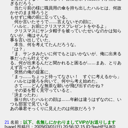
ぎるだろう。
当たり前の様に職員用の傘を持ち出したハルヒは、何故
かそのまま帰ろうと
もせずに俺の前に立っている。
何か言いたそうで……言えないその顔に、
「ハルヒ。お前にクリスマスプレゼントをやるよ」
クリスマスにサンタ帽子を被っていたせいなのかは知ら
ないが、俺はそんな
事を言い出していた。
本当、何を考えてたんだろうな。
「は？」
「ま、サンタみたいに何でもとはいかないが、俺に出来る
事だったら叶えてや
る。何が出来るんだと聞かれると困るが……まあ、とりあ
えず言ってみろ」
突然の俺の提案に、
「まっ……ちょっと待ってなさい！ すぐに考えるから」
ハルヒは後ろを向いて、何やら考え始めた。
さて……どんな無茶な願いが飛び出すのかね？
その姿を暫く見守っていると、
「決まったわ」
振り向いたハルヒの顔は……年齢は違うはずなのに、い
つも部室で見ている
あの暴君そっくりに見えたのは何故だろう？
21
名前：
以下、名無しにかわりましてVIPがお送りします
[sage] 投稿日：2009/03/01(日) 20:56:32.15 ID:9avHFSUK0