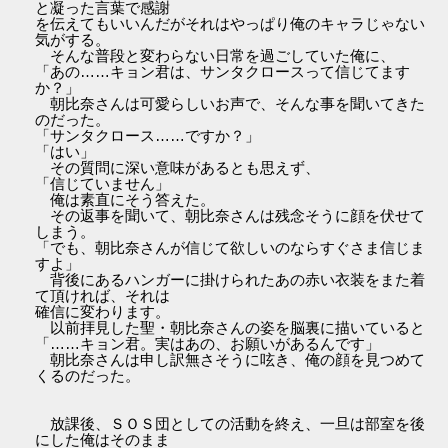
と凝った言葉で感謝
を伝えてもいいんだがそれはやっぱり俺のキャラじゃない
気がする。
そんな普段と変わらない日常を過ごしていた俺に、
「あの……キョン君は、サンタクロースって信じてます
か？」
朝比奈さんは可愛らしいお声で、そんな事を聞いてきた
のだった。
「サンタクロース……ですか？」
「はい」
その質問に深い意味があるとも思えず、
「信じていません」
俺は素直にそう答えた。
その返事を聞いて、朝比奈さんは残念そうに顔を伏せて
しまう。
「でも、朝比奈さんが信じて欲しいのならすぐさま信じま
すよ」
背後にあるハンガーに掛けられたあの赤い衣装をまた着
て頂ければ、それは
確信に変わります。
以前拝見した聖・朝比奈さんの姿を脳裏に描いていると
「……キョン君。実はあの、お願いがあるんです」
朝比奈さんは申し訳無さそうに呟き、俺の顔を見つめて
くるのだった。
放課後、ＳＯＳ団としての活動を終え、一旦は部室を後
にした俺はそのまま