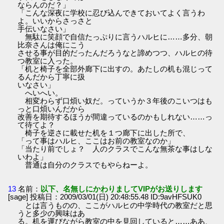
ならんのだ？」
「こんな深夜に学校に忍び込んできておいてよく言うわ
よ。いいからさっさと
手伝いなさい」
無駄に笑顔で自信たっぷりに言うハルヒに……多分、朝
比奈さんは俺にこう
させる事が目的だったんだろうなと諦めつつ、ハルヒの待
つ教室に入った。
「机と椅子を全部外廊下に出すの。あたしの机も混じって
るんだから丁寧に扱
いなさい」
へいへい。
相変わらず口煩い奴だ。っていうか３年後のこいつはも
っと口煩いんだから
改善を期待するほうが間違っているのかもしれない……っ
て待てよ？
椅子を逆さに載せた机を１つ廊下に出した所で、
「って事はハルヒ、ここはお前の教室なのか」
「当たり前でしょ？ 人のクラスでこんな無茶な事はしな
いわよ」
普通は自分のクラスでもやらねーよ。
13
名前：
以下、名無しにかわりましてVIPがお送りします
[sage] 投稿日：2009/03/01(日) 20:48:55.48 ID:9avHFSUK0
とは言うものの、ここがハルヒの中学時代の教室だと思
うと多少の興味はあ
る。机を運びながら教室の中を見回していると……ああ、