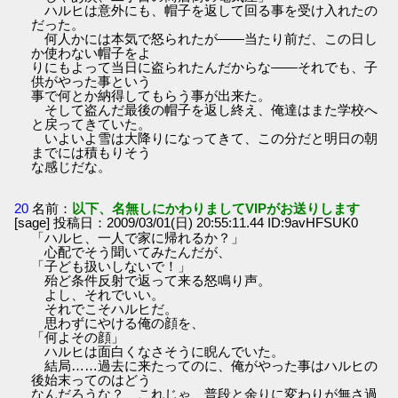
ハルヒは意外にも、帽子を返して回る事を受け入れたの
だった。
何人かには本気で怒られたが――当たり前だ、この日し
か使わない帽子をよ
りにもよって当日に盗られたんだからな――それでも、子
供がやった事という
事で何とか納得してもらう事が出来た。
そして盗んだ最後の帽子を返し終え、俺達はまた学校へ
と戻ってきていた。
いよいよ雪は大降りになってきて、この分だと明日の朝
までには積もりそう
な感じだな。
20
名前：
以下、名無しにかわりましてVIPがお送りします
[sage] 投稿日：2009/03/01(日) 20:55:11.44 ID:9avHFSUK0
「ハルヒ、一人で家に帰れるか？」
心配でそう聞いてみたんだが、
「子ども扱いしないで！」
殆ど条件反射で返って来る怒鳴り声。
よし、それでいい。
それでこそハルヒだ。
思わずにやける俺の顔を、
「何よその顔」
ハルヒは面白くなさそうに睨んでいた。
結局……過去に来たってのに、俺がやった事はハルヒの
後始末ってのはどう
なんだろうな？ これじゃ、普段と余りに変わりが無さ過