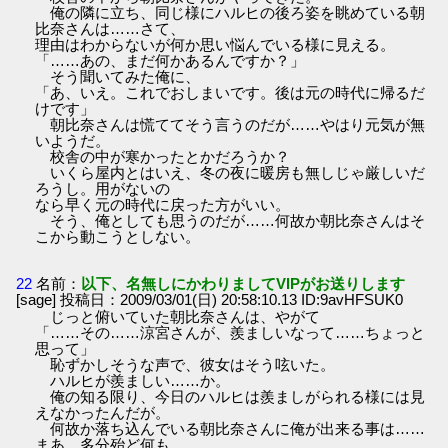
俺の隣に立ち、同じ様にハルヒの後ろ姿を眺めている朝
比奈さんは……さて、
理由はわからないが何か思い悩んでいる様に見える。
「……あの、まだ何かあるんですか？」
そう聞いてみた俺に、
「あ、いえ。これでおしまいです。後は元の時代に帰るだ
けです」
朝比奈さんは慌ててそう言うのだが……やはり元気が無
いようだ。
校舎の中が寒かったとかだろうか？
いくら屋内とはいえ、冬の夜に暖房も無しじゃ厳しいだ
ろうし。用がないの
なら早く元の時代に戻った方がいい。
そう、俺としても思うのだが……何故か朝比奈さんはそ
こから動こうとしない。
22
名前：
以下、名無しにかわりましてVIPがお送りします
[sage] 投稿日：2009/03/01(日) 20:58:10.13 ID:9avHFSUK0
じっと俯いていた朝比奈さんは、やがて
「……その……涼宮さんが、羨ましいなって……ちょっと
思って」
恥ずかしそうな声で、彼女はそう呟いた。
ハルヒが羨ましい……か。
俺の知る限り、今日のハルヒは羨ましがられる様には見
えなかったんだが。
何故か落ち込んでいる朝比奈さんに俺が出来る事は……
まあ、多分殆ど何も