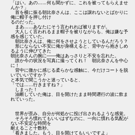
「はい。あの……何も聞かずに、これを被ってもらえませ
んか？」
首を横に振る朝比奈さんは、ここは譲れないとばかりに
俺に帽子を押し付け
るのだった。
まあ……あなたにそう言われれば被りますが。
大人しく言われるまま帽子を被りながらも、俺は嫌な予
感を感じていた。
朝比奈さんは、俺に何をさせようとしているんだろう？
形にならない不安に俺が身構えると、背中から抱きしめ
るように伸びてきた
朝比奈さんの腕に――俺はあっさりと不安を忘れた。
誰か今の状況を写真に撮ってくれ！ 朝比奈さんを中心
に！
背中に微かに感じる柔らかな感触に、今だけコートを脱
いでいいですか？
と本気で聞こうかと迷っていると、
「では……行きますね？」
しまった！
油断していた俺は、目を開けたまま時間遡行の波に飲ま
れていった。
世界が歪み、自分が何処かに投げ出されるような感覚。
そろそろ慣れてもいいはずなのに、一向に慣れる気配が
ない不安定な時間を
耐えること十数秒。
「着きました。もう、目を開けてもいいですよ」