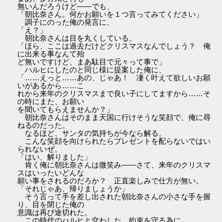
無いんだろうけど――でも、
「朝比奈さん。何かお願いを１つ言ってみてください」
調子にのった俺の発言に、
「え？」
朝比奈さんは目を丸くしている。
「ほら、ここは過去だけどクリスマスなんでしょう？ 俺
に出来る事なんて殆
ど無いですけど、まあ駄目で元々って事で」
ハルヒにしたのと同じ様に提案した俺に、
「……えっと……あの、じゃあ！ 凄く叶えて欲しいお願
いがあるから……こ
れから来年のクリスマスまで良い子にしてますから……そ
の時にまた、お願い
を聞いてもらえませんか？」
朝比奈さんはそのまま天国に行けそうな笑顔で、俺に尋
ねるのだった。
なるほど、サンタの気持ちが今なら解る。
こんな笑顔を向けられたらプレゼントを配らないではい
られないぜ。
「はい、解りました」
肯く俺に朝比奈さんは微笑み――さて、来年のクリスマ
スはいったいどんな
願い事をされるのだろか？ 正直楽しみで仕方が無い。
「それじゃあ、帰りましょうか」
そう言って手を差し出された朝比奈さんの小さな手を握
り、目を閉じた俺の
意識は再び途切れた。
この時代のハルヒと交わした、約束を守る為に。