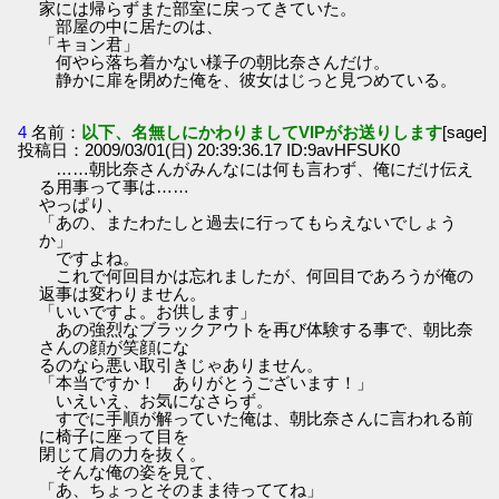
家には帰らずまた部室に戻ってきていた。
部屋の中に居たのは、
「キョン君」
何やら落ち着かない様子の朝比奈さんだけ。
静かに扉を閉めた俺を、彼女はじっと見つめている。
4
名前：
以下、名無しにかわりましてVIPがお送りします
[sage]
投稿日：2009/03/01(日) 20:39:36.17 ID:9avHFSUK0
……朝比奈さんがみんなには何も言わず、俺にだけ伝え
る用事って事は……
やっぱり、
「あの、またわたしと過去に行ってもらえないでしょう
か」
ですよね。
これで何回目かは忘れましたが、何回目であろうが俺の
返事は変わりません。
「いいですよ。お供します」
あの強烈なブラックアウトを再び体験する事で、朝比奈
さんの顔が笑顔にな
るのなら悪い取引きじゃありません。
「本当ですか！ ありがとうございます！」
いえいえ、お気になさらず。
すでに手順が解っていた俺は、朝比奈さんに言われる前
に椅子に座って目を
閉じて肩の力を抜く。
そんな俺の姿を見て、
「あ、ちょっとそのまま待っててね」