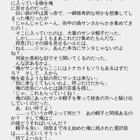
に入っている物を俺
に見せるのだった。
白い袋の中は真っ赤で、一瞬猟奇的な何かを想像してし
まった俺だったが
「じゃんじゃじゃ～ん。街中の偽サンタからかき集めてき
たの！」
そこに入っていたのは、大量のサンタ帽子だった。
しかし……よくもまあこれだけ集めたもんだな。
得意げにその袋を見せるハルヒは、
「ねえ……ジョン。あんた本当にサンタじゃないのよ
ね？」
何故か真剣な顔でそう聞いてくるのだった。
んな訳あるかよ。
「俺がサンタならここにはトナカイもソリもあるはずだ
ろ？ そして、人から
物を盗るような奴の所にサンタは来ない」
「別に来なくてもいいわよ。呼ぶだけだから」
俺の忠告にハルヒは謎の言葉を残し、
「じゃ、これもらっていくね！」
俺の頭にあったサンタ帽子を奪って校舎の方へと駆け出
していくのだった。
あ、おい待てよ！
……っていうか呼ぶって何だ？ あの帽子と関係あるの
か？ そして俺はこ
の後どうすればいいんだ？
帽子を失い、頭部まで冷え始めた俺に残された選択肢
は……ええいくそうっ！
「待てよハルヒ！」