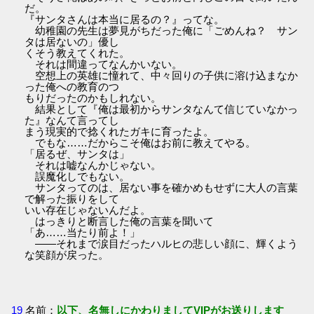
だ。
『サンタさんは本当に居るの？』ってな。
幼稚園の先生は夢見がちだった俺に「ごめんね？ サン
タは居ないの」優し
くそう教えてくれた。
それは間違ってなんかいない。
空想上の英雄に憧れて、中々回りの子供に溶け込まなか
った俺への教育のつ
もりだったのかもしれない。
結果として『俺は最初からサンタなんて信じていなかっ
た』なんて言ってし
まう現実的で捻くれたガキに育ったよ。
でもな……だからこそ俺はお前に教えてやる。
「居るぜ、サンタは」
それは嘘なんかじゃない。
誤魔化しでもない。
サンタってのは、居ない事を確かめもせずに大人の言葉
で解った振りをして
いい存在じゃないんだよ。
はっきりと断言した俺の言葉を聞いて
「あ……当たり前よ！」
――それまで涙目だったハルヒの悲しい顔に、輝くよう
な笑顔が戻った。
19
名前：
以下、名無しにかわりましてVIPがお送りします