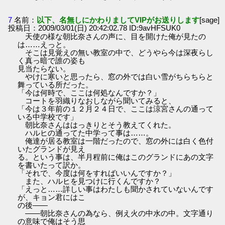
7
名前：
以下、名無しにかわりましてVIPがお送りします
[sage]
投稿日：2009/03/01(日) 20:42:02.78 ID:9avHFSUK0
天使の様な朝比奈さんの声に、目を開けた俺が見たの
は……えっと。
そこは見覚えの無い教室の中で、どうやら今は深夜らし
く真っ暗で誰の姿も
見当たらない。
やけに寒いと思ったら、窓の外では白い雪がちらちらと
舞っている所だった。
「今は何時で、ここは何処なんですか？」
コートを羽織りなおしながら聞いてみると、
「今は３年前の１２月２４日で、ここは涼宮さんの通って
いる中学校です」
朝比奈さんははっきりとそう教えてくれた。
ハルヒの通ってた中学って事は……。
俺達が居る教室は一階だったので、窓の外には白く色付
いたグランドが見え
る。という事は、半月程前に俺はこのグランドにあの文字
を書いたって訳か。
「それで、今度は何をすればいいんですか？」
また、ハルヒを見つけに行くんですか？
「えっと……詳しい事はわたしも聞かされていないんです
が、キョン君にはこ
の後――
――朝比奈さんの為なら、例え火の中水の中。文字通り
の意味で俺はそう思