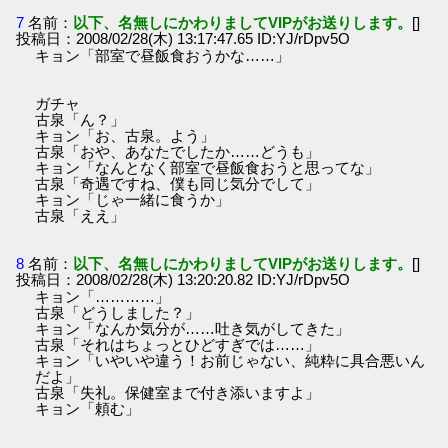
7
名前：
以下、名無しにかわりましてVIPがお送りします。
[]
投稿日：2008/02/28(木) 13:17:47.65 ID:YJ/rDpv5O
キョン「部室で昼飯食おうかな……」
ガチャ
古泉「ん？」
キョン「お、古泉。よう」
古泉「おや、あなたでしたか……どうも」
キョン「なんとなく部室で昼飯食おうと思ってな」
古泉「奇遇ですね、僕も同じ気分でして」
キョン「じゃ一緒に食うか」
古泉「ええ」
8
名前：
以下、名無しにかわりましてVIPがお送りします。
[]
投稿日：2008/02/28(木) 13:20:20.82 ID:YJ/rDpv5O
キョン「…………」
古泉「どうしました？」
キョン「なんか気分が……吐き気がしてきた」
古泉「それはちょっとひどすぎでは……」
キョン「いやいや違う！お前じゃない、純粋に具合悪いん
だよ」
古泉「失礼。保健室まで付き添いますよ」
キョン「頼む」