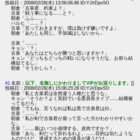
投稿日：2008/02/28(木) 13:56:06.86 ID:YJ/rDpv5O
朝倉「古泉君、約束よ？」
古泉「戦う事になる……と？」
朝倉「ふふ……」
ハルヒ「……？」
古泉「言っておきますが、僕は負けず嫌いですよ」
朝倉「あたしも同じ。手加減はしないから」
古泉「……」
キョン「？」
古泉「あなたはどちらが勝つと思いますか？」
キョン「どっちもどっちの戦いになりそうだな、お前ら結
構似てるし」
朝倉「そうかしら？」
41
名前：
以下、名無しにかわりましてVIPがお送りします。
[]
投稿日：2008/02/28(木) 15:06:29.28 ID:YJ/rDpv5O
朝倉「私と古泉君は全然違う人種だと思うな」
キョン「そうか？よく笑顔でいる委員長タイプ……結構被
ってるだろ」
朝倉「でもね、言うなれば私は黒で古泉君は白」
古泉「……？」
朝倉「私が剣で古泉君が盾って言った方がわかりやすいか
な」
古泉「……盾はいつか崩壊する。皮肉ですか？」
朝倉「あら、剣だって折れるわよ。……目的は似たような
ものだけど、達成するための道具が違うだけ」