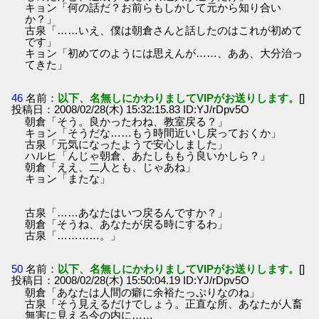
キョン「何の話だ？お前らもしかして元から知り合い
か？」
古泉「……いえ、僕は朝倉さんと話したのはこれが初めて
です」
キョン「初めてのようには思えんが……、ああ、大分治っ
てきた」
46
名前：
以下、名無しにかわりましてVIPがお送りします。
[]
投稿日：2008/02/28(木) 15:32:15.83 ID:YJ/rDpv5O
朝倉「そう。良かったわね、教室戻る？」
キョン「そうだな……もう時間近いし戻っておくか」
古泉「元気になったようで安心しました」
ハルヒ「んじゃ朝倉、あたしももう良いかしら？」
朝倉「ええ、二人とも、じゃあね」
キョン「またな」
古泉「……あなたはいつ戻るんですか？」
朝倉「そうね、あなたが戻る時にするわ」
古泉「…………。」
50
名前：
以下、名無しにかわりましてVIPがお送りします。
[]
投稿日：2008/02/28(木) 15:50:04.19 ID:YJ/rDpv5O
朝倉「あなたは人間の癖に余裕たっぷりなのね」
古泉「そう見えるだけでしょう。正直な所、あなたが人畜
無害に見える今の内に……