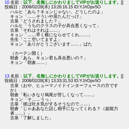
10
名前：
以下、名無しにかわりましてVIPがお送りします。
[]
投稿日：2008/02/28(木) 13:26:16.15 ID:YJ/rDpv5O
ハルヒ「あら？キョンじゃない、どうしたのよ」
キョン「……そういや居たんだっけ」
古泉「どうされました？」
ハルヒ「うちのクラスの子が具合悪くなって」
古泉「それはそれは……」
キョン「……早く横にならせてくれ……」
先生「ここ空いてますよ」
キョン「ありがとうございます……」ばた
（カーテン開く）
朝倉「あら、キョン君も具合悪いの？」
キョン「朝倉……」
13
名前：
以下、名無しにかわりましてVIPがお送りします。
[]
投稿日：2008/02/28(木) 13:33:31.53 ID:YJ/rDpv5O
古泉（おや、ヒューマノイドインターフェースの方です
か）
朝倉「私いきなり鳩尾が苦しくなって……」
キョン「そ……うっ」
古泉「彼は吐き気がするそうなので……」
朝倉「じゃああなた話し相手になってくれる？（超能力
者……）」
古泉「了解しました」