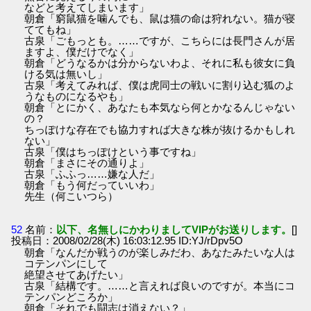
などと考えてしまいます」
朝倉「窮鼠猫を噛んでも、鼠は猫の命は狩れない。猫が寝
ててもね」
古泉「ごもっとも。……ですが、こちらには長門さんが居
ますよ、僕だけでなく」
朝倉「どうなるかは分からないわよ、それに私も彼女に負
ける気は無いし」
古泉「考えてみれば、僕は虎同士の戦いに割り込む狐のよ
うなものになるやも」
朝倉「とにかく、あなたも本気なら何とかなるんじゃない
の？
ちっぽけな存在でも協力すれば大きな株が抜けるかもしれ
ない」
古泉「僕はちっぽけという事ですね」
朝倉「まさにその通りよ」
古泉「ふふっ……嫌な人だ」
朝倉「もう何だっていいわ」
先生（何こいつら）
52
名前：
以下、名無しにかわりましてVIPがお送りします。
[]
投稿日：2008/02/28(木) 16:03:12.95 ID:YJ/rDpv5O
朝倉「なんだか戦うのが楽しみだわ、あなたみたいな人は
コテンパンにして
絶望させてあげたい」
古泉「結構です。……と言えれば良いのですが。本当にコ
テンパンどころか」
朝倉「それでも闘志は消えない？」