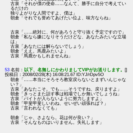
古泉「それが僕の使命……なんて、勝手に自分で考えてい
るだけの
独りよがりな人間ですよ、僕は」
朝倉「それでも誉めてあげたい位よ、味方ならね」
古泉「……絶対に、何があろうと守り抜く予定ですので」
朝倉「私なら嫌になりそうだけどな、あなたみたいな立場
は」
古泉「あなたには解らないでしょう」
朝倉「ええ。馬鹿みたいよ」
古泉「馬鹿かもしれませんね」
53
名前：
以下、名無しにかわりましてVIPがお送りします。
[]
投稿日：2008/02/28(木) 16:08:21.67 ID:YJ/rDpv5O
朝倉「……本当にそろそろ教室戻らないとまずいんじゃな
い？」
古泉「あなたこそ。でも……そうですね、戻りますよ」
朝倉「きっとまた話す事は戦場でしか無いでしょうね」
古泉「バイトが入らないように努力しますよ」
朝倉「甲斐甲斐しいわね、せいぜい頑張れば？」
古泉「言われなくても」
朝倉「じゃ、さよなら。花は何が良い？」
古泉「そんなものはいりません。失礼します」