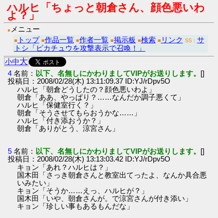
ハルヒ「ちょっと朝倉さん、顔色悪いわ
よ？」
メニュー
●
トップ
作品一覧
作者一覧
掲示板
検索
リンク
サ
■
■
■
■
■
■
SS：
トシ「ピカチュウを攻撃表示で召喚！」
大
小
中
4
名前：
以下、名無しにかわりましてVIPがお送りします。
[]
投稿日：2008/02/28(木) 13:11:09.37 ID:YJ/rDpv5O
ハルヒ「朝倉どうしたの？顔色悪いわよ」
朝倉「ああ、やっぱり？……なんだか調子悪くて」
ハルヒ「保健室行く？」
朝倉「そうさせてもらおうかな……」
ハルヒ「付き添おうか？」
朝倉「ありがとう、涼宮さん」
5
名前：
以下、名無しにかわりましてVIPがお送りします。
[]
投稿日：2008/02/28(木) 13:13:03.42 ID:YJ/rDpv5O
キョン「あれ？ハルヒは？」
国木田「さっき朝倉さんと教室出てったよ、なんか具合悪
いみたい」
キョン「そうか……えっ、ハルヒが？」
国木田「いや、朝倉さんが。で涼宮さんが付き添い」
キョン「珍しい事もあるもんだな」