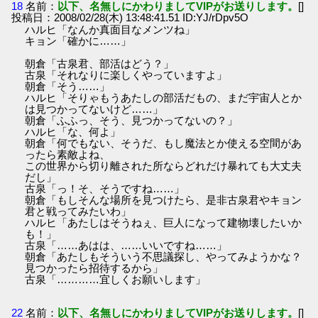
18
名前：
以下、名無しにかわりましてVIPがお送りします。
[]
投稿日：2008/02/28(木) 13:48:41.51 ID:YJ/rDpv5O
ハルヒ「なんか真面目なメンツね」
キョン「確かに……」
朝倉「古泉君、部活はどう？」
古泉「それなりに楽しくやっていますよ」
朝倉「そう……」
ハルヒ「そりゃもうあたしの部活だもの、まだ宇宙人とか
は見つかってないけど……」
朝倉「ふふっ、そう、見つかってないの？」
ハルヒ「な、何よ」
朝倉「何でもない、そうだ、もし魔法とか使える空間があ
ったら素敵よね、
この世界から切り離された所ならどれだけ暴れても大丈夫
だし」
古泉「っ！そ、そうですね……」
朝倉「もしそんな場所を見つけたら、是非古泉君やキョン
君と戦ってみたいわ」
ハルヒ「あたしはそうねぇ、巨人になって建物壊したいか
も！」
古泉「……あはは、……いいですね……」
朝倉「あたしもそういう不思議探し、やってみようかな？
見つかったら招待するから」
古泉「…………宜しくお願いします」
22
名前：
以下、名無しにかわりましてVIPがお送りします。
[]