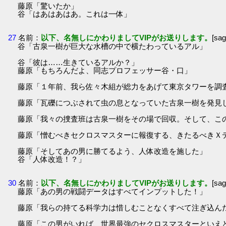
藤原「驚いたか」
谷「はあはあはあ。これは一体」
27
名前：
以下、名無しにかわりましてVIPがお送りします。
[sa
谷「古泉一樹が巨大な水槽の中で横たわっているアル」
谷「彼は……生きているアルか？」
藤原「もちろんだよ、同志プロフェッサー谷・口」
藤原「１年前、我ら佐々木組が総力をあげて東京タワーを調
藤原「瓦礫につぶされて虫の息となっていた古泉一樹を発見
藤原「我々の捜査班は古泉一樹をその場で回収。そして、こ
藤原「憎むべきセクロスマスターに報復する、きたるべきＸ
藤原「そしてあの男に勝てるよう、人体改造を施した」
谷「人体改造！？」
30
名前：
以下、名無しにかわりましてVIPがお送りします。
[sa
藤原「あの男の戦闘データはすべてインプットした！」
藤原「我らの持てる科学力は惜しむことなくすべて注ぎ込ん
藤原「この男がいれば、世界最強のセクロスマスターといえ