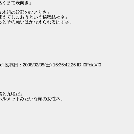
あくまで表向き」
々木組の幹部のひとりさ」
変えてしまおうという秘密結社ネ」
っとその願いはかなえられるはずさ」
ge] 投稿日：2008/02/09(土) 16:36:42.26 ID:I0FoiaVf0
橘と九曜だ」
ヘルメットみたいな頭の女性ネ」