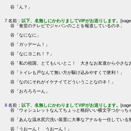
谷「ん？」
7
名前：
以下、名無しにかわりましてVIPがお送りします。
[sag
谷「食堂のテレビでジャパンのことを報道しているのネ」
谷「なになに」
谷「ガッデーム！」
谷「なにヨこれ！？」
谷「私の祖国、とてもいいとこ！ 大きなお友達から小さな
谷「トイレも戸なんて無い方が駆け込みやすくて便利！」
谷「なのにそれがイケナイてどういうことなのネ！」
谷「おろろろーん」
8
名前：
以下、名無しにかわりましてVIPがお送りします。
[sag
谷「ウォシュレットなんてちょっと格好いい横文字つかっち
谷「あんな温水尻穴洗い装置に大事なアナルを一任している
谷「うおーん！ うおーん！」