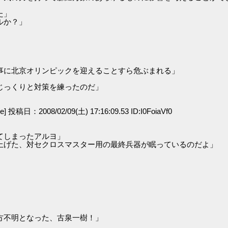
た」
ルか？」
事に北京オリンピックを迎えることすら危ぶまれる」
じっくりと対策を練ったのだ」
ge] 投稿日：2008/02/09(土) 17:16:09.53 ID:I0FoiaVf0
てしまったアルヨ」
上げた、対セクロスマスター用の最終兵器が眠っているのだよ」
方不明となった、古泉一樹！」