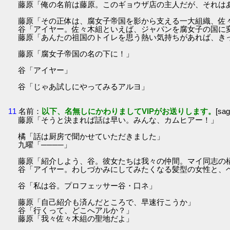
藤原「俺の名前は藤原。このギョウザ店の主人だが、それは
藤原「その正体は、腐女子帝国を影から支える一大組織、佐
谷「アイヤー。佐々木組といえば、ジャパンを腐女子の国に
藤原「あんたの祖国のトイレを思う熱い気持ちがあれば、き
藤原「腐女子帝国の名の下に！」
谷「アイヤー」
谷「じゃあ試しにやってみるアルヨ」
11
名前：
以下、名無しにかわりましてVIPがお送りします。
[sa
藤原「そうと決まれば話は早い。みんな、カムヒアー！」
橘「話は厨房で聞かせていただきました」
九曜「────」
藤原「紹介しよう、谷。彼女たちは我々の仲間。マイ同志の
谷「アイヤー。わしづかみにしてみたくなる髪型の女性と、
谷「私は谷。プロフェッサー谷・口ネ」
藤原「自己紹介も済んだところで、早速行こうか」
谷「行くって、どこへアルか？」
藤原「我々佐々木組の聖地だよ」