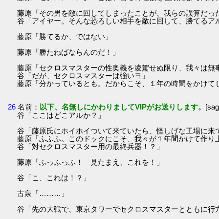
藤原「その男を敵に回してしまったことが、我らの誤算だっ
谷「アイヤー。そんな恐ろしい相手を敵に回して、勝てるア
藤原「勝てるか、ではない」
藤原「勝たねばならんのだ！」
藤原「セクロスマスターの性奥義を凌駕せぬ限り、我々は無
谷「だが、セクロスマスターは強いヨ」
藤原「分かっているとも。だからこそ、１年の時間をかけて
26
名前：
以下、名無しにかわりましてVIPがお送りします。
[sa
谷「ここはどこアルか？」
谷「藤原氏にホイホイついて来ていたら、怪しげな工場に来
藤原「ふふふ。このドックにこそ、我々が１年間かけて作り
谷「対セクロスマスター用の最終兵器！？」
藤原「ふっふっふ！ 見たまえ、これを！」
谷「こ、これは！？」
古泉「………」
谷「先の大戦で、東京タワーでセクロスマスターとともに行