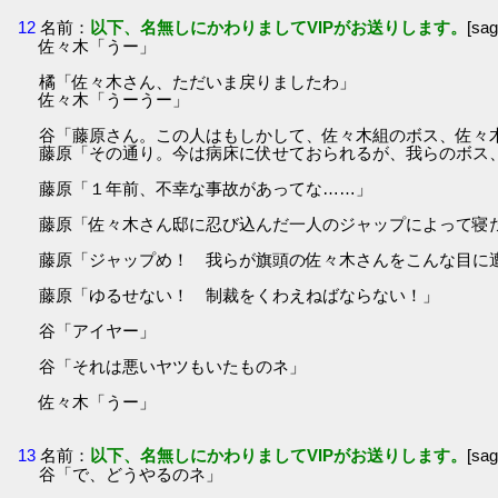
12
名前：
以下、名無しにかわりましてVIPがお送りします。
[sa
佐々木「うー」
橘「佐々木さん、ただいま戻りましたわ」
佐々木「うーうー」
谷「藤原さん。この人はもしかして、佐々木組のボス、佐々
藤原「その通り。今は病床に伏せておられるが、我らのボス
藤原「１年前、不幸な事故があってな……」
藤原「佐々木さん邸に忍び込んだ一人のジャップによって寝
藤原「ジャップめ！ 我らが旗頭の佐々木さんをこんな目に
藤原「ゆるせない！ 制裁をくわえねばならない！」
谷「アイヤー」
谷「それは悪いヤツもいたものネ」
佐々木「うー」
13
名前：
以下、名無しにかわりましてVIPがお送りします。
[sa
谷「で、どうやるのネ」