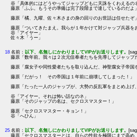
谷「具体的にはどうやってジャップどもに天誅をくわえるの
藤原「ふふ。もうその準備は完了段階まで達しているのだよ
藤原「橘、九曜、佐々木さまの身の回りのお世話は任せたぞ
藤原「ついてきたまえ。我らが１年かけて対ジャップ兵器を
谷「アイヤー」
佐々木「うー」
18
名前：
以下、名無しにかわりましてVIPがお送りします。
[sa
藤原「数年前。我々は２次元信奉者たちを先導してジャップ
藤原「腐女子や同性愛者たちを取り込んだ、神聖腐女子帝国
藤原「だがっ！ その帝国は１年前に崩壊してしまった！」
藤原「たった一人のジャップが、大勢の反乱軍をまとめ上げ
谷「アイヤー。それは怖い話なのネ」
藤原「そのジャップの名は、セクロスマスター！」
藤原「セクロスマスター・キョン！」
谷「へひん」
25
名前：
以下、名無しにかわりましてVIPがお送りします。
[sa
藤原「セクロスマスターとは、自らの性欲を極限にまで高め