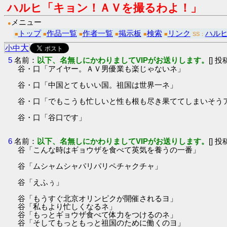
ハルヒ「キョン！ＡＶを撮るわよ！」
メニュー
●
トップ
作品一覧
作者一覧
掲示板
検索
リンク
ハル
■
■
■
■
■
■
SS：
大
小
中
5
名前：
以下、名無しにかわりましてVIPがお送りします。
[] 投
谷・口「アイヤー。ＡＶ男優業も楽じゃないネ」
谷・口「中国とてもいい国。祖国は世界一ネ」
谷・口「でもこうも忙しいと性も根も尽き果ててしまいそう
谷・口「谷口です」
6
名前：
以下、名無しにかわりましてVIPがお送りします。
[] 投
谷「こんな時はギョウザを食べて英気を養うの一番」
谷「ムシャムシャパリパリペチャクチャ」
谷「えふぅ」
谷「もうすぐ北京オリンピクが開催されるヨ」
谷「私もより忙しくなるネ」
谷「もっとギョウザ食べて体力をつけるのネ」
谷「そしてもっともっと祖国のために働くのヨ」