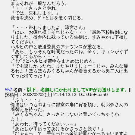
まぁそれが一般なんだろう。
「・・・さっさとやれ。」
「では、失礼します。」
覚悟を決め、ｸﾞｯと目を硬く閉じる。
「・・・終わりましたよ、涼宮さん」
「はい、お疲れ様！それじゃ次・・・「最終下校時刻にな
りました。校舎内に残っている生徒は、すみやかに下校し
てください」
ハルヒの声と放送委員のアナウンスが重なる。
「あら、もうそんな時間だったのね。全く、キョンがぐず
ぐずしてるから・・・」
ﾌﾞﾂﾌﾞﾂとハルヒは荷物をまとめはじめる。
「でも楽しかったわ。またやりましょー！じゃ、みんな帰
るわよ！ほらほらみくるちゃんが着替えるから男二人は出
てった出てった！」
557
名前：
以下、名無しにかわりましてVIPがお送りします。
[]
投稿日：2008/02/02(土) 21:14:13.13 ID:JkUeFcum0
「ふぅ・・・」
俺達はいつものように部室の扉に背を預け、朝比奈さんの
着替えを待った。
「みくるちゃん、さっさとしないと置いてっちゃうわ
よ！」
「あわわ、待ってくださいぃ～」
「あたしが手伝ってあげるかさっさと脱ぐ！」
「ひゃぁっ、て、手伝ったら余計時間かかっちゃいますよ