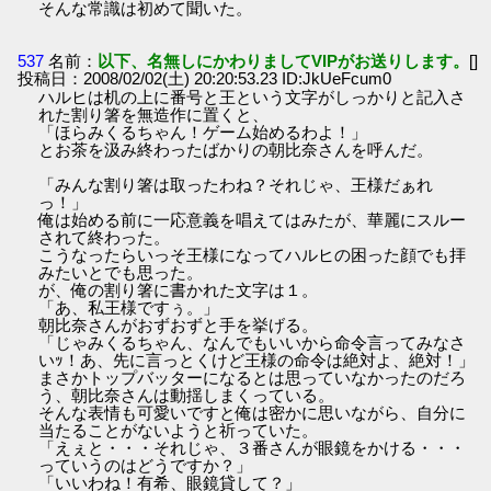
そんな常識は初めて聞いた。
537
名前：
以下、名無しにかわりましてVIPがお送りします。
[]
投稿日：2008/02/02(土) 20:20:53.23 ID:JkUeFcum0
ハルヒは机の上に番号と王という文字がしっかりと記入さ
れた割り箸を無造作に置くと、
「ほらみくるちゃん！ゲーム始めるわよ！」
とお茶を汲み終わったばかりの朝比奈さんを呼んだ。
「みんな割り箸は取ったわね？それじゃ、王様だぁれ
っ！」
俺は始める前に一応意義を唱えてはみたが、華麗にスルー
されて終わった。
こうなったらいっそ王様になってハルヒの困った顔でも拝
みたいとでも思った。
が、俺の割り箸に書かれた文字は１。
「あ、私王様ですぅ。」
朝比奈さんがおずおずと手を挙げる。
「じゃみくるちゃん、なんでもいいから命令言ってみなさ
いｯ！あ、先に言っとくけど王様の命令は絶対よ、絶対！」
まさかトップバッターになるとは思っていなかったのだろ
う、朝比奈さんは動揺しまくっている。
そんな表情も可愛いですと俺は密かに思いながら、自分に
当たることがないようと祈っていた。
「えぇと・・・それじゃ、３番さんが眼鏡をかける・・・
っていうのはどうですか？」
「いいわね！有希、眼鏡貸して？」