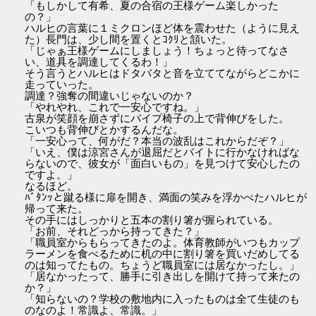
「もしかして有希、夏の合宿の王様ゲーム楽しかった
の？」
ハルヒの言葉に１ミクロンほど体を震わせた（ように見え
た）長門は、少し間を置くとｺｸﾘと頷いた。
「じゃぁ王様ゲームにしましょう！ちょっと待ってなさ
い、道具を調達してくるわ！」
そう言うとハルヒはドタバタと音を立ててながらどこかに
走っていった。
調達？強奪の間違いじゃないのか？
「やれやれ、これで一安心ですね。」
古泉が笑顔を崩さずにパイプ椅子の上で背伸びをした。
こいつも背伸びとかするんだな。
「一安心って、何がだ？本当の波乱はこれからだぞ？」
「いえ、僕は涼宮さんが退屈だとバイトに行かなければな
らないので、彼女が「面白いもの」を見つけて安心したの
ですよ。」
なるほど。
ﾊﾞﾀﾝｯと蹴る様に扉を開き、満面の笑みを浮かべたハルヒが
帰って来た。
その手にはしっかりと五本の割り箸が握られている。
「お前、それどっから持ってきた？」
「職員室からもらってきたのよ。体育教師がいつもカップ
ラーメンを食べるために机の中に割り箸を買いだめしてる
のは知ってたもの。ちょうど職員室には居なかったし。」
「居なかったって、勝手に引き出しを開けて持って来たの
か？」
「知らないの？学校の敷地内に入ったものは全て生徒のも
のなのよ！常識よ、常識。」