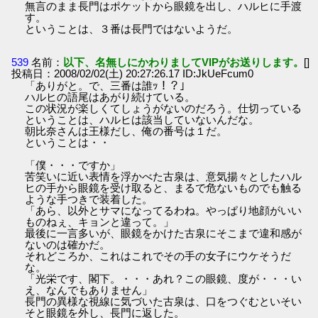
無言のまま長門はポケットから眼鏡を出し、ハルヒに手渡
す。
ということは、３番は長門ではないようだ。
539
名前：
以下、名無しにかわりましてVIPがお送りします。
[]
投稿日：2008/02/02(土) 20:27:26.17 ID:JkUeFcum0
「ありがと。で、三番は誰ｯ！？」
ハルヒの語尾はあがり続けている。
この状況が楽しくてしょうがないのだろう。仕切っている
ということは、ハルヒは該当していないんだな。
朝比奈さんは王様だし、俺の番号は１だ。
ということは・・
「僕・・・ですか」
苦笑いに近い表情を浮かべた古泉は、意気揚々としたハル
ヒの手から眼鏡を受け取ると、まるで危ないものでも触る
ような手つきで装着した。
「あら、以外とサマになってるわね。やっぱり地顔がいい
ものねぇ、キョンと違って。」
最後に一言多いが、眼鏡をかけた古泉にそこまで違和感が
ないのは確かだ。
それどころか、これはこれでその手の女子にウケそうだ
な。
「光栄です、閣下。・・・あれ？この眼鏡、度が・・・い
え、なんでもありません」
長門の異様な視線に気づいた古泉は、口をつぐむといそい
そと眼鏡を外し、長門に返した。