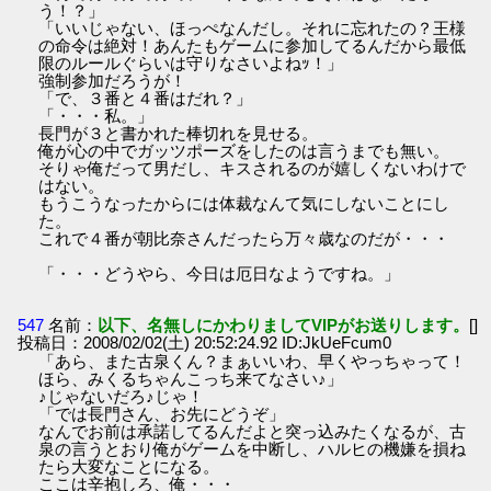
う！？」
「いいじゃない、ほっぺなんだし。それに忘れたの？王様
の命令は絶対！あんたもゲームに参加してるんだから最低
限のルールぐらいは守りなさいよねｯ！」
強制参加だろうが！
「で、３番と４番はだれ？」
「・・・私。」
長門が３と書かれた棒切れを見せる。
俺が心の中でガッツポーズをしたのは言うまでも無い。
そりゃ俺だって男だし、キスされるのが嬉しくないわけで
はない。
もうこうなったからには体裁なんて気にしないことにし
た。
これで４番が朝比奈さんだったら万々歳なのだが・・・
「・・・どうやら、今日は厄日なようですね。」
547
名前：
以下、名無しにかわりましてVIPがお送りします。
[]
投稿日：2008/02/02(土) 20:52:24.92 ID:JkUeFcum0
「あら、また古泉くん？まぁいいわ、早くやっちゃって！
ほら、みくるちゃんこっち来てなさい♪」
♪じゃないだろ♪じゃ！
「では長門さん、お先にどうぞ」
なんでお前は承諾してるんだよと突っ込みたくなるが、古
泉の言うとおり俺がゲームを中断し、ハルヒの機嫌を損ね
たら大変なことになる。
ここは辛抱しろ、俺・・・