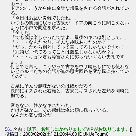
ぉ～」
ドアの向こうから俺に余計な想像をさせる会話がされてい
る。
「今日はお互い災難でしたね。」
いつもの笑顔に戻った古泉が、ドアの向こうに聞こえない
ように小声で同意を求めた。
「全くだ。」
「でも僕は楽しかったですよ、最後のキスは別として。」
「・・・なんだお前、そんな趣味あったのか？」
「だっ、だから別としてって言ってるじゃないですか！」
「冗談だ、慌てるってことは図星じゃないのか？」
「・・・キョン君も涼宮さんに劣らないぐらい失礼です
よ。」
何とでも言え、こうやって古泉をウサ晴らしにでも使わな
いとハルヒたちの会話が俺の思考回路を変な風に持ってい
くのだ。
古泉にそんな趣味がないのは確かだろう。
長門にキスされた右頬と、古泉にキスされた左頬を同時に
撫でる。
音もない、静かなキスだった。
だけど確かに、その感触は俺の頬に残っている。
なんだか変な気分だ。
561
名前：
以下、名無しにかわりましてVIPがお送りします。
[]
投稿日：2008/02/02(土) 21:20:44.63 ID:JkUeFcum0