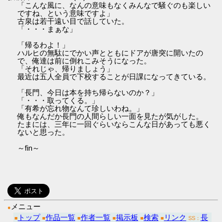
「こんな風に、なんの意味もなくみんなで騒ぐのも楽しい
ですね、という意味ですよ」
古泉は若干遠い目で話していた。
「・・・まぁな」
「帰るわよ！」
ハルヒの無駄にでかい声とともにドアが唐突に開いたの
で、俺達は前に倒れこみそうになった。
「それじゃ、帰りましょう」
最近は五人全員で下校することが日課になってきている。
「長門、今日は本を持ち帰らないのか？」
「・・・取ってくる。」
「有希が忘れ物なんて珍しいわね。」
俺もなんだか長門の人間らしい一面を見たが気がした。
たまには、三年に一回ぐらいならこんな日があっても悪く
ないと思った。
～fin～
メニュー
●
トップ
作品一覧
作者一覧
掲示板
検索
リンク
長
■
■
■
■
■
■
SS：