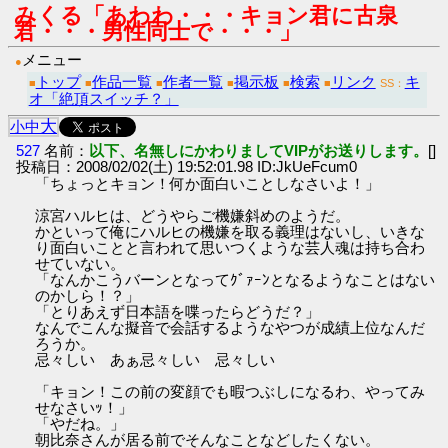
みくる「あわわ・・・キョン君に古泉
君・・・男性同士で・・・」
メニュー
●
トップ
作品一覧
作者一覧
掲示板
検索
リンク
キ
■
■
■
■
■
■
SS：
オ「絶頂スイッチ？」
大
小
中
527
名前：
以下、名無しにかわりましてVIPがお送りします。
[]
投稿日：2008/02/02(土) 19:52:01.98 ID:JkUeFcum0
「ちょっとキョン！何か面白いことしなさいよ！」
涼宮ハルヒは、どうやらご機嫌斜めのようだ。
かといって俺にハルヒの機嫌を取る義理はないし、いきな
り面白いことと言われて思いつくような芸人魂は持ち合わ
せていない。
「なんかこうバーンとなってｸﾞｧｰﾝとなるようなことはない
のかしら！？」
「とりあえず日本語を喋ったらどうだ？」
なんでこんな擬音で会話するようなやつが成績上位なんだ
ろうか。
忌々しい あぁ忌々しい 忌々しい
「キョン！この前の変顔でも暇つぶしになるわ、やってみ
せなさいｯ！」
「やだね。」
朝比奈さんが居る前でそんなことなどしたくない。