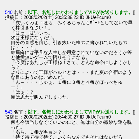
540
名前：
以下、名無しにかわりましてVIPがお送りします。
[]
投稿日：2008/02/02(土) 20:35:38.23 ID:JkUeFcum0
「次いくわよ！ほら、みくるちゃんもﾎﾞｰｯとしてないで早
く棒引きなさい！」
「はっ、はいぃっ」
次は王様になりたい。
自分の直感を信じ、引き抜いた棒のに書かれていたもの
は・・・１。
結局俺には平凡な人生しか用意されていないのだろうか等
と他愛無いゲームで悟りそうになる。
「今度はあたしが王様ね！さて、どんな命令にしようかし
ら？」
よりによって王様がハルヒとは・・・また夏の合宿のよう
な目にあうのはごめんだ。
「ん～・・・じゃぁ、１番に３番と４番がほっぺちゅ
ー！」
「はぁ！？」
俺は思わず叫んでしまった。
543
名前：
以下、名無しにかわりましてVIPがお送りします。
[]
投稿日：2008/02/02(土) 20:44:30.27 ID:JkUeFcum0
何も今該当しなくていいのにと、俺は自分の微妙な運を呪
った。
「あら、１番がキョン？」
「待て待て待て待て、いくらなんでもそれはないだろ