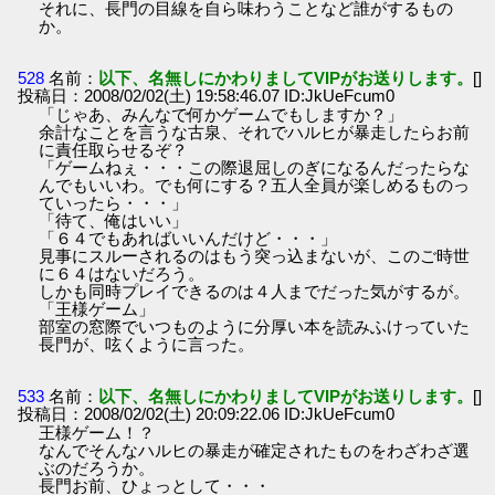
それに、長門の目線を自ら味わうことなど誰がするもの
か。
528
名前：
以下、名無しにかわりましてVIPがお送りします。
[]
投稿日：2008/02/02(土) 19:58:46.07 ID:JkUeFcum0
「じゃあ、みんなで何かゲームでもしますか？」
余計なことを言うな古泉、それでハルヒが暴走したらお前
に責任取らせるぞ？
「ゲームねぇ・・・この際退屈しのぎになるんだったらな
んでもいいわ。でも何にする？五人全員が楽しめるものっ
ていったら・・・」
「待て、俺はいい」
「６４でもあればいいんだけど・・・」
見事にスルーされるのはもう突っ込まないが、このご時世
に６４はないだろう。
しかも同時プレイできるのは４人までだった気がするが。
「王様ゲーム」
部室の窓際でいつものように分厚い本を読みふけっていた
長門が、呟くように言った。
533
名前：
以下、名無しにかわりましてVIPがお送りします。
[]
投稿日：2008/02/02(土) 20:09:22.06 ID:JkUeFcum0
王様ゲーム！？
なんでそんなハルヒの暴走が確定されたものをわざわざ選
ぶのだろうか。
長門お前、ひょっとして・・・