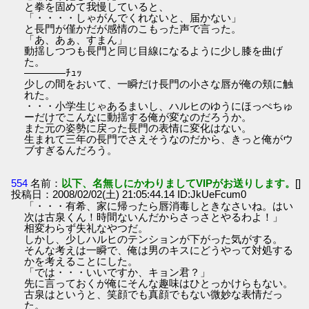
と拳を固めて我慢していると、
「・・・・しゃがんでくれないと、届かない」
と長門が僅かだが感情のこもった声で言った。
「あ、あぁ、すまん」
動揺しつつも長門と同じ目線になるように少し膝を曲げ
た。
――――ﾁｭｯ
少しの間をおいて、一瞬だけ長門の小さな唇が俺の頬に触
れた。
・・・小学生じゃあるまいし、ハルヒのゆうにほっぺちゅ
ーだけでこんなに動揺する俺が変なのだろうか。
また元の姿勢に戻った長門の表情に変化はない。
生まれて三年の長門でさえそうなのだから、きっと俺がウ
ブすぎるんだろう。
554
名前：
以下、名無しにかわりましてVIPがお送りします。
[]
投稿日：2008/02/02(土) 21:05:44.14 ID:JkUeFcum0
「・・・有希、家に帰ったら唇消毒しときなさいね。はい
次は古泉くん！時間ないんだからさっさとやるわよ！」
相変わらず失礼なやつだ。
しかし、少しハルヒのテンションが下がった気がする。
そんな考えは一瞬で、俺は男のキスにどうやって対処する
かを考えることにした。
「では・・・いいですか、キョン君？」
先に言っておくが俺にそんな趣味はひとっかけらもない。
古泉はというと、笑顔でも真顔でもない微妙な表情だっ
た。