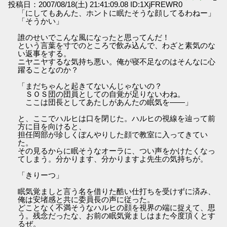
投稿日：2007/08/18(土) 21:41:09.08 ID:1XjFREWR0
「にしてもあんた、ホントに眠たそうな顔してるわねー」
「そうかい」
誰のせいでこんな風になったと思ってんだ！
という言葉を寸でのところで飲み込んで、わざと素気のな
い返事をする。
ニヤニヤするな気持ち悪い。俺が寝不足なのはそんなに心
躍ることなのか？
「まだちゃんと起きてないんじゃないの？
ＳＯＳ団の団員としての自覚が足りないわね。
ここは団長としてあたしがあんたの眠気を――」
と、ここでハルヒは口を閉じた。ハルヒの視線を辿って前
方に目を向けると、
担任岡部が珍しくぼんやりした顔で教室に入ってきてい
た。
その見るからに眠そうなオーラに、つい声をかけたくなっ
てしまう。分かります、分かりますよ先生の気持ちが。
「きりーつ」
眠気覚ましと言う名を借りた酷い仕打ちを受けずに済み、
俺は安堵感と共に委員長の声に従った。
どことなく不満そうなハルヒの顔を視界の端に捉えて、思
う。残念だったな、お前の眠気覚ましはまた今度頂くとす
るぜ。