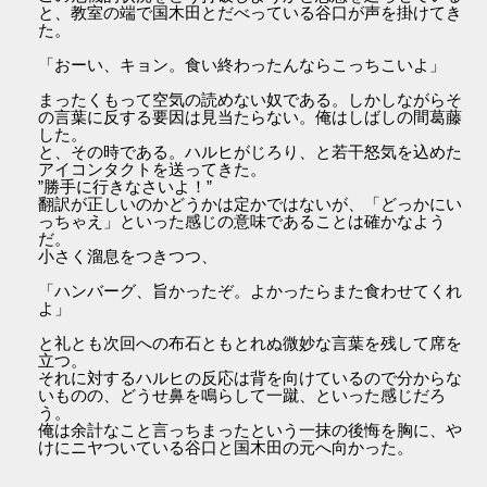
と、教室の端で国木田とだべっている谷口が声を掛けてき
た。
「おーい、キョン。食い終わったんならこっちこいよ」
まったくもって空気の読めない奴である。しかしながらそ
の言葉に反する要因は見当たらない。俺はしばしの間葛藤
した。
と、その時である。ハルヒがじろり、と若干怒気を込めた
アイコンタクトを送ってきた。
”勝手に行きなさいよ！”
翻訳が正しいのかどうかは定かではないが、「どっかにい
っちゃえ」といった感じの意味であることは確かなよう
だ。
小さく溜息をつきつつ、
「ハンバーグ、旨かったぞ。よかったらまた食わせてくれ
よ」
と礼とも次回への布石ともとれぬ微妙な言葉を残して席を
立つ。
それに対するハルヒの反応は背を向けているので分からな
いものの、どうせ鼻を鳴らして一蹴、といった感じだろ
う。
俺は余計なこと言っちまったという一抹の後悔を胸に、や
けにニヤついている谷口と国木田の元へ向かった。