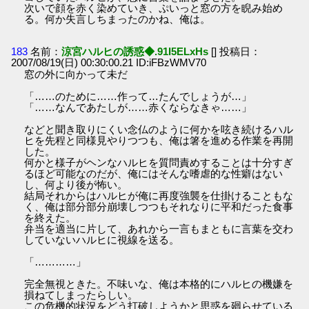
次いで顔を赤く染めていき、ぷいっと窓の方を睨み始め
る。何か失言しちまったのかね、俺は。
183
名前：
涼宮ハルヒの誘惑◆.91I5ELxHs
[] 投稿日：
2007/08/19(日) 00:30:00.21 ID:iFBzWMV70
窓の外に向かって未だ
「……のために……作って…たんでしょうが…」
「……なんであたしが……赤くならなきゃ……」
などと聞き取りにくい念仏のように何かを呟き続けるハル
ヒを先程と同様見やりつつも、俺は箸を進める作業を再開
した。
何かと様子がヘンなハルヒを質問責めすることは十分すぎ
るほど可能なのだが、俺にはそんな嗜虐的な性癖はない
し、何より後が怖い。
結局それからはハルヒが俺に再度強襲を仕掛けることもな
く、俺は部分部分崩壊しつつもそれなりに平和だった食事
を終えた。
弁当を適当に片して、あれから一言もまともに言葉を交わ
していないハルヒに視線を送る。
「…………」
完全無視ときた。不味いな、俺は本格的にハルヒの機嫌を
損ねてしまったらしい。
この危機的状況をどう打破しようかと思惑を廻らせている