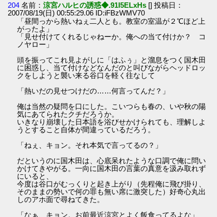
204
名前：
涼宮ハルヒの誘惑◆.91I5ELxHs
[] 投稿日：
2007/08/19(日) 00:55:29.06 ID:iFBzWMV70
「昼間っから熱いねぇ二人とも。教室の室温が２℃ほど上
がったよ」
「見せ付けてくれるじゃねーか。俺への当て付けか？ コ
ノヤロー」
頭を振ってこれ見よがしに「はふぅ」と溜息をつく国木田
に困惑し、当て付けなどなんだのと叫びながらヘッドロッ
クをしようと襲い来る谷口を軽く往なして
「熱いだの見せつけだの……何言ってんだ？」
俺は当然の疑問を口にした。こいつらも春の、いや秋の陽
気にあてられたクチだろうか。
いきなり崩壊した日本語を浴びせかけられても、理解しよ
うとすること自体が間違っているだろう。
「ねぇ、キョン。それ本気で言ってるの？」
だというのに国木田は、心底呆れたような口調で俺に問い
かけてきやがる。一向に国木田の言葉の真意を汲み取れず
にいると、
今度は谷口がむっくりと起き上がり（先程俺に飛び掛り、
そのままの勢いで何の罪も無い席に激突した）好奇心丸出
しのアホ面で尋ねてきた。
「なぁ、キョン。お前最近涼宮とよく飯食ってるよな」