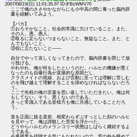
2007/08/19(日) 11:01:35.97 ID:iFBzWMV70
ここで俺のささやかながらにも小中高の間に養った脳内辞
書を紐解いてみよう。
【バカ】
①おろそかなこと。社会的常識に欠けていること。また、
その人。愚。愚人。
②取るに足らないつまらないこと。無益なこと。また、と
んでもないこと。
③役に立たないこと――
自分でやって哀しくなってきたので、脳内辞書を閉じて放
り投げる。
やれやれ、俺が何をしたというのだ。ハルヒの機嫌が悪く
なったのも自爆行為が直接的な原因だし、
クラスメイトの視線、および言動に至っては理解に苦しむ
のを飛び越えて理解することを諦めなければならないだろ
う。
ここで先程の俺の言葉を思い返していただきたい。俺は何
もしてない。そう、悪くないのである。
きっと常識人である皆様方も俺に共感していることだろ
う。
首を正面に捻る直前、相変わらずぶすっとした顔のハルヒ
を見やって、俺は諦観した苦笑を浮かべた。
どうやらハルヒのメランコリー状態はしばらく継続するよ
うである。
今更授業を拝聴する気にもなれないので、窓の外を眺めて