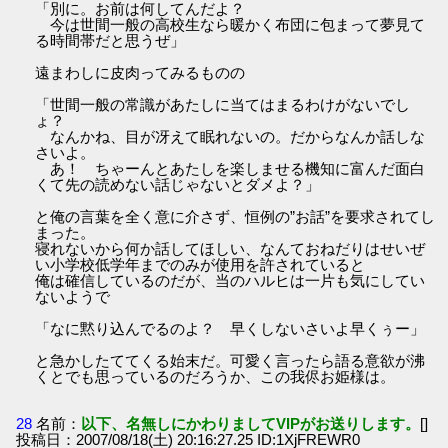
「別に。お前は何してんだよ？
今は世間一般の高校生なら暖かく布団に包まって夢見て
る時間帯だと思うぜ」
遠まわしに皮肉ってみるものの
「世間一般の常識があたしに当てはまるわけがないでし
ょ？
なんかね、目が冴えて眠れないの。だからなんか話しな
さいよ。
あ！ ちゃーんとあたしを楽しませる機知に富んだ面白
くて先の読めない話じゃないとダメよ？」
と俺の言葉を全く意に介さず、恒例の”お話”を要求されてし
まった。
寝れないから何か話してほしい、なんておねだりはせいぜ
い小学校低学年までのみが使用を許されていると
俺は確信しているのだが、当のハルヒは一片も気にしてい
ないようで
「なに黙り込んでるのよ？ 早くしないさいよ早くぅー」
と急かしたててくる始末だ。可愛く言ったら語る意欲が沸
くとでも思っているのだろうか、この我侭お姫様は。
28
名前：
以下、名無しにかわりましてVIPがお送りします。
[]
投稿日：2007/08/18(土) 20:16:27.25 ID:1XjFREWR0