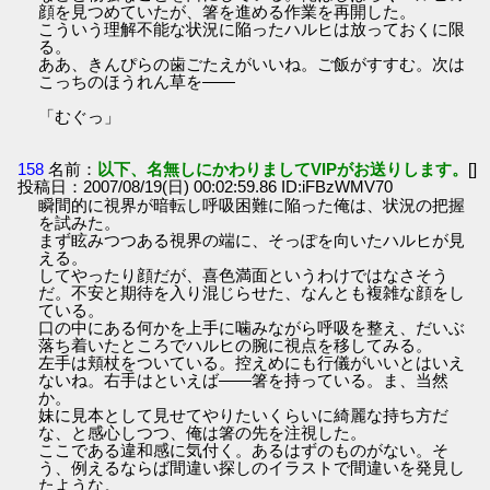
顔を見つめていたが、箸を進める作業を再開した。
こういう理解不能な状況に陥ったハルヒは放っておくに限
る。
ああ、きんぴらの歯ごたえがいいね。ご飯がすすむ。次は
こっちのほうれん草を――
「むぐっ」
158
名前：
以下、名無しにかわりましてVIPがお送りします。
[]
投稿日：2007/08/19(日) 00:02:59.86 ID:iFBzWMV70
瞬間的に視界が暗転し呼吸困難に陥った俺は、状況の把握
を試みた。
まず眩みつつある視界の端に、そっぽを向いたハルヒが見
える。
してやったり顔だが、喜色満面というわけではなさそう
だ。不安と期待を入り混じらせた、なんとも複雑な顔をし
ている。
口の中にある何かを上手に噛みながら呼吸を整え、だいぶ
落ち着いたところでハルヒの腕に視点を移してみる。
左手は頬杖をついている。控えめにも行儀がいいとはいえ
ないね。右手はといえば――箸を持っている。ま、当然
か。
妹に見本として見せてやりたいくらいに綺麗な持ち方だ
な、と感心しつつ、俺は箸の先を注視した。
ここである違和感に気付く。あるはずのものがない。そ
う、例えるならば間違い探しのイラストで間違いを発見し
たような。