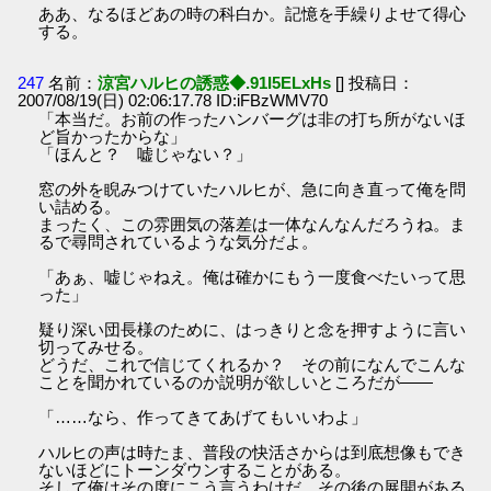
ああ、なるほどあの時の科白か。記憶を手繰りよせて得心
する。
247
名前：
涼宮ハルヒの誘惑◆.91I5ELxHs
[] 投稿日：
2007/08/19(日) 02:06:17.78 ID:iFBzWMV70
「本当だ。お前の作ったハンバーグは非の打ち所がないほ
ど旨かったからな」
「ほんと？ 嘘じゃない？」
窓の外を睨みつけていたハルヒが、急に向き直って俺を問
い詰める。
まったく、この雰囲気の落差は一体なんなんだろうね。ま
るで尋問されているような気分だよ。
「あぁ、嘘じゃねえ。俺は確かにもう一度食べたいって思
った」
疑り深い団長様のために、はっきりと念を押すように言い
切ってみせる。
どうだ、これで信じてくれるか？ その前になんでこんな
ことを聞かれているのか説明が欲しいところだが――
「……なら、作ってきてあげてもいいわよ」
ハルヒの声は時たま、普段の快活さからは到底想像もでき
ないほどにトーンダウンすることがある。
そして俺はその度にこう言うわけだ。その後の展開がある