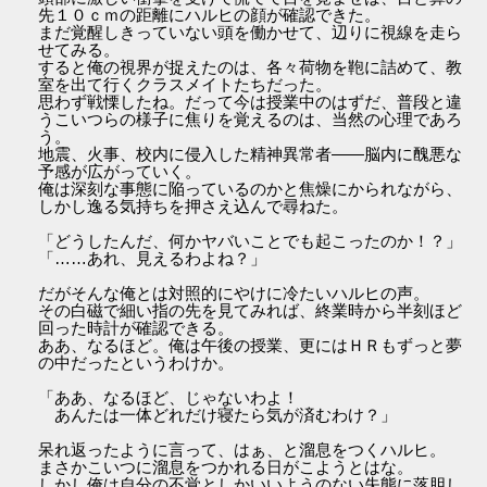
先１０ｃｍの距離にハルヒの顔が確認できた。
まだ覚醒しきっていない頭を働かせて、辺りに視線を走ら
せてみる。
すると俺の視界が捉えたのは、各々荷物を鞄に詰めて、教
室を出て行くクラスメイトたちだった。
思わず戦慄したね。だって今は授業中のはずだ、普段と違
うこいつらの様子に焦りを覚えるのは、当然の心理であろ
う。
地震、火事、校内に侵入した精神異常者――脳内に醜悪な
予感が広がっていく。
俺は深刻な事態に陥っているのかと焦燥にかられながら、
しかし逸る気持ちを押さえ込んで尋ねた。
「どうしたんだ、何かヤバいことでも起こったのか！？」
「……あれ、見えるわよね？」
だがそんな俺とは対照的にやけに冷たいハルヒの声。
その白磁で細い指の先を見てみれば、終業時から半刻ほど
回った時計が確認できる。
ああ、なるほど。俺は午後の授業、更にはＨＲもずっと夢
の中だったというわけか。
「ああ、なるほど、じゃないわよ！
あんたは一体どれだけ寝たら気が済むわけ？」
呆れ返ったように言って、はぁ、と溜息をつくハルヒ。
まさかこいつに溜息をつかれる日がこようとはな。
しかし俺は自分の不覚としかいいようのない失態に落胆し