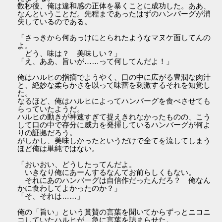
数秒後、俺は違和感の正体を暴くことに成功した。ああ、
なんということだ。先程まであったはずのハンバーグが消
失しているのである。
「さっきから何あっけにとられたようなマヌケ面してんの
よ。
どう、味は？ 美味しい？」
「え、ああ、旨いが……って何してんだよ！」
俺はハルヒの指摘でようやく、口の中に広がる豊潤な肉汁
と、絶妙な柔らかさを以って味蕾を刺激するそれを知覚し
た。
なるほど、俺はハルヒによってハンバーグを食べさせても
らっていたようだ。
ハルヒの動きが神速すぎて捉えきれなかったものの、こう
して口の中で存分に威力を発揮しているハンバーグが何よ
りの証拠だろう。
がしかし、美味しかったというだけで全てを流してしまう
ほど俺は単純ではない。
「おいおい、どうしたってんだよ。
いきなり俺にあーんするなんてお前らしくもない。
それにあのハンバーグは自信作だったんだろ？ 俺なん
かに食わしてよかったのか？」
「そ、それは……」
俺の「旨い」という賞賛の言葉を聞いてからずっとニコニ
コしていたハルヒが、急に言葉を詰まらせた。