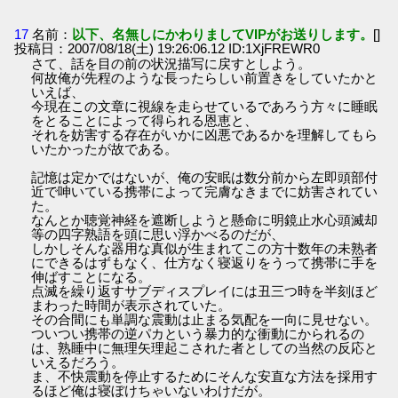
17
名前：
以下、名無しにかわりましてVIPがお送りします。
[]
投稿日：2007/08/18(土) 19:26:06.12 ID:1XjFREWR0
さて、話を目の前の状況描写に戻すとしよう。
何故俺が先程のような長ったらしい前置きをしていたかと
いえば、
今現在この文章に視線を走らせているであろう方々に睡眠
をとることによって得られる恩恵と、
それを妨害する存在がいかに凶悪であるかを理解してもら
いたかったが故である。
記憶は定かではないが、俺の安眠は数分前から左即頭部付
近で呻いている携帯によって完膚なきまでに妨害されてい
た。
なんとか聴覚神経を遮断しようと懸命に明鏡止水心頭滅却
等の四字熟語を頭に思い浮かべるのだが、
しかしそんな器用な真似が生まれてこの方十数年の未熟者
にできるはずもなく、仕方なく寝返りをうって携帯に手を
伸ばすことになる。
点滅を繰り返すサブディスプレイには丑三つ時を半刻ほど
まわった時間が表示されていた。
その合間にも単調な震動は止まる気配を一向に見せない。
ついつい携帯の逆パカという暴力的な衝動にかられるの
は、熟睡中に無理矢理起こされた者としての当然の反応と
いえるだろう。
ま、不快震動を停止するためにそんな安直な方法を採用す
るほど俺は寝ぼけちゃいないわけだが。