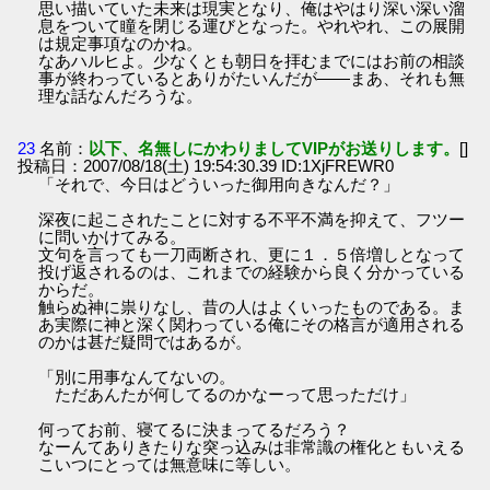
思い描いていた未来は現実となり、俺はやはり深い深い溜
息をついて瞳を閉じる運びとなった。やれやれ、この展開
は規定事項なのかね。
なあハルヒよ。少なくとも朝日を拝むまでにはお前の相談
事が終わっているとありがたいんだが――まあ、それも無
理な話なんだろうな。
23
名前：
以下、名無しにかわりましてVIPがお送りします。
[]
投稿日：2007/08/18(土) 19:54:30.39 ID:1XjFREWR0
「それで、今日はどういった御用向きなんだ？」
深夜に起こされたことに対する不平不満を抑えて、フツー
に問いかけてみる。
文句を言っても一刀両断され、更に１．５倍増しとなって
投げ返されるのは、これまでの経験から良く分かっている
からだ。
触らぬ神に祟りなし、昔の人はよくいったものである。ま
あ実際に神と深く関わっている俺にその格言が適用される
のかは甚だ疑問ではあるが。
「別に用事なんてないの。
ただあんたが何してるのかなーって思っただけ」
何ってお前、寝てるに決まってるだろう？
なーんてありきたりな突っ込みは非常識の権化ともいえる
こいつにとっては無意味に等しい。