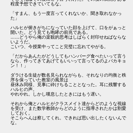
程度予想できていてもな。
「すまん、もう一度言ってくれないか、聞き取れなかっ
た」
ハルヒが俯きがちになっていた顔を上げて、口をがぁっと
開いた。どう見ても咆哮の前兆である。
……どうやら俺の楽観的思考はしばらく封印せねばならな
いようだ。
こいつ、今授業中ってこと完璧に忘れてやがる。
「だからあんたがどうしてもハンバーグ食べたいって言う
なら、作ってきてあげてもいいって言ってるのよバカキョ
ン！！」
ダラける生徒が数名見られながらも、それなりの均衡と秩
序を保っていた教室の風景は
昼休み同様、見事に砕けちることとなった。耳に残響する
ハルヒの声。
やれやれ。しかし嘆息したときにはもう遅い。
それから俺とハルヒがクラスメイト達からどのような視線
を受け、また数学教師からどのように指導されたかは割愛
しておく。
そこらへんは察してくれ。できれば思い出したくないんで
な。