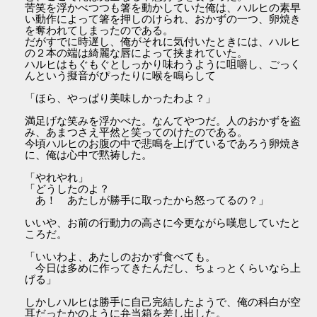
苦笑を浮かべつつも箸を動かしていた俺は、ハルヒの素早
い動作によって箸を押しのけられ、おかずの一つ、卵焼き
を奪われてしまったのである。
だがすでに時遅し、俺がそれに気付いたときには、ハルヒ
の２本の端は綺麗な唇によって挟まれていた。
ハルヒはもぐもぐとしっかり味わうように咀嚼し、ごっく
んという擬音がぴったりに喉を鳴らして
「ほら、やっぱり美味しかったわよ？」
満足げな笑みを浮かべた。なんてやつだ。人のおかずを盗
み、あまつさえ平然と笑ってのけたのである。
今頃ハルヒのお腹の中で悲鳴を上げているであろう卵焼き
に、俺は心中で黙祷した。
「やれやれ」
「どうしたのよ？
あ！ あたしが勝手に取ったから怒ってるの？」
いいや、お前の行動力の高さに今更ながら嘆息していたと
ころだ。
「いいわよ、あたしのおかず食べても。
今日は多めに作ってきたんだし、ちょっとくらいなら上
げる」
しかしハルヒは勝手に自己完結したようで、俺の科白が空
耳だったかのように弁当箱を差し出した。