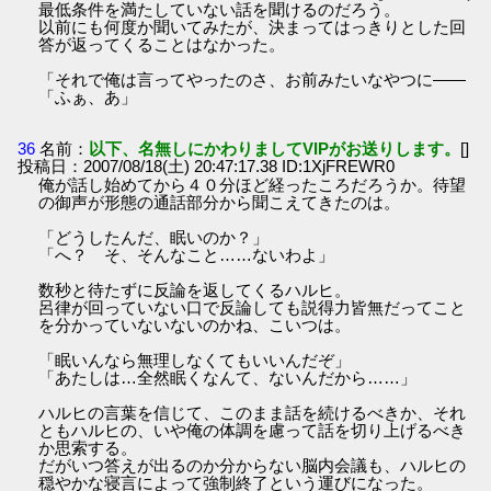
最低条件を満たしていない話を聞けるのだろう。
以前にも何度か聞いてみたが、決まってはっきりとした回
答が返ってくることはなかった。
「それで俺は言ってやったのさ、お前みたいなやつに――
「ふぁ、あ」
36
名前：
以下、名無しにかわりましてVIPがお送りします。
[]
投稿日：2007/08/18(土) 20:47:17.38 ID:1XjFREWR0
俺が話し始めてから４０分ほど経ったころだろうか。待望
の御声が形態の通話部分から聞こえてきたのは。
「どうしたんだ、眠いのか？」
「へ？ そ、そんなこと……ないわよ」
数秒と待たずに反論を返してくるハルヒ。
呂律が回っていない口で反論しても説得力皆無だってこと
を分かっていないないのかね、こいつは。
「眠いんなら無理しなくてもいいんだぞ」
「あたしは…全然眠くなんて、ないんだから……」
ハルヒの言葉を信じて、このまま話を続けるべきか、それ
ともハルヒの、いや俺の体調を慮って話を切り上げるべき
か思索する。
だがいつ答えが出るのか分からない脳内会議も、ハルヒの
穏やかな寝言によって強制終了という運びになった。