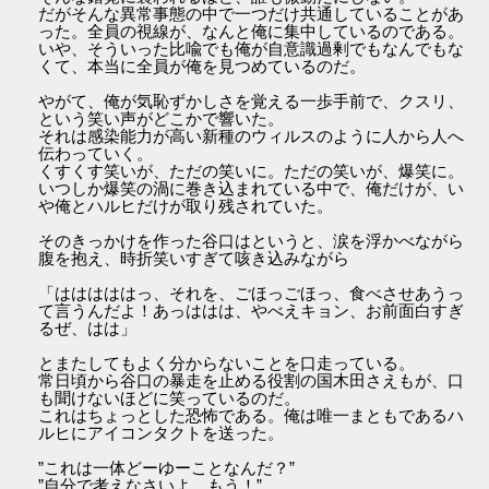
だがそんな異常事態の中で一つだけ共通していることがあ
った。全員の視線が、なんと俺に集中しているのである。
いや、そういった比喩でも俺が自意識過剰でもなんでもな
くて、本当に全員が俺を見つめているのだ。
やがて、俺が気恥ずかしさを覚える一歩手前で、クスリ、
という笑い声がどこかで響いた。
それは感染能力が高い新種のウィルスのように人から人へ
伝わっていく。
くすくす笑いが、ただの笑いに。ただの笑いが、爆笑に。
いつしか爆笑の渦に巻き込まれている中で、俺だけが、い
や俺とハルヒだけが取り残されていた。
そのきっかけを作った谷口はというと、涙を浮かべながら
腹を抱え、時折笑いすぎて咳き込みながら
「はははははっ、それを、ごほっごほっ、食べさせあうっ
て言うんだよ！あっははは、やべえキョン、お前面白すぎ
るぜ、はは」
とまたしてもよく分からないことを口走っている。
常日頃から谷口の暴走を止める役割の国木田さえもが、口
も聞けないほどに笑っているのだ。
これはちょっとした恐怖である。俺は唯一まともであるハ
ルヒにアイコンタクトを送った。
”これは一体どーゆーことなんだ？”
”自分で考えなさいよ、もう！”