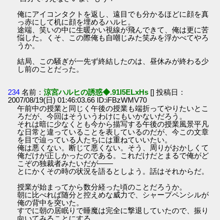
俺にアイコンタクトを返し、遠目でも分かるほどに顔を真
っ赤にして机に顔を埋めるハルヒ。
途端、笑いの中に生暖かい視線が飛んできて、俺は更に苦
悩した。くそ、この際俺も自嘲じみた笑みを浮かべてやろ
うか。
結局、この騒ぎが一先ず終結したのは、昼休みが終わる少
し前のことだった。
234
名前：
涼宮ハルヒの誘惑◆.91I5ELxHs
[] 投稿日：
2007/08/19(日) 01:46:03.66 ID:iFBzWMV70
午前中の授業と同じく午後の授業も端折ってやりたいとこ
ろだが、今回はそういうわけにもいかないだろう。
それは暗に少なくとも今から描写する午後の授業風景平凡
な日常と違っていることを表しているのだが、今この文章
を目で辿っている人たちには重ねていいたい。
俺は悪くない。断じて悪くない。そう、周りがおかしくて
俺だけが正しかったのである。これだけだとまるで俺がど
こぞの独裁者みたいだが――
とにかくその時の状況を語るとしよう。話はそれからだ。
授業が始まってから数分経った頃のことだろうか。
朝に比べれば随分と控えめな威力で、シャープペンシルが
俺の背中を突いた。
すでに朝の居眠りで睡魔は完全に撃退していたので、振り
向いてみることにする。