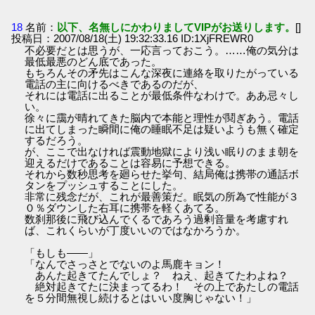
18
名前：
以下、名無しにかわりましてVIPがお送りします。
[]
投稿日：2007/08/18(土) 19:32:33.16 ID:1XjFREWR0
不必要だとは思うが、一応言っておこう。……俺の気分は
最低最悪のどん底であった。
もちろんその矛先はこんな深夜に連絡を取りたがっている
電話の主に向けるべきであるのだが、
それには電話に出ることが最低条件なわけで。ああ忌々し
い。
徐々に靄が晴れてきた脳内で本能と理性が鬩ぎあう。電話
に出てしまった瞬間に俺の睡眠不足は疑いようも無く確定
するだろう。
が、ここで出なければ震動地獄により浅い眠りのまま朝を
迎えるだけであることは容易に予想できる。
それから数秒思考を廻らせた挙句、結局俺は携帯の通話ボ
タンをプッシュすることにした。
非常に残念だが、これが最善策だ。眠気の所為で性能が３
０％ダウンした右耳に携帯を軽くあてる。
数刹那後に飛び込んでくるであろう過剰音量を考慮すれ
ば、これくらいが丁度いいのではなかろうか。
「もしも――」
「なんでさっさとでないのよ馬鹿キョン！
あんた起きてたんでしょ？ ねえ、起きてたわよね？
絶対起きてたに決まってるわ！ その上であたしの電話
を５分間無視し続けるとはいい度胸じゃない！」