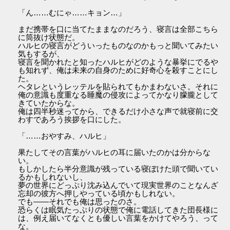
「ん……むにゃ……キョン…」
まだ携帯を口に当てたままなのだろう、寝言は全部こちら
に筒抜け状態だ。
ハルヒの寝言がどういったものなのかもっと聞いてみたい
気もするが、
寝言を聞かれたと知ったハルヒがどのような暴挙にでるや
も知れず、俺は未来の自身のために好奇心を殺すことにし
た。
ヘタレというレッテルを貼られてもかまわないさ。それに
俺の意識も度重なる睡魔の侵攻によってかなり朦朧として
きていたからな。
俺は四半秒迷ってから、できるだけ小さな声で就寝前に交
わすであろう挨拶を口にした。
「……おやすみ、ハルヒ」
果たしてその言葉がハルヒの耳に届いたのかは分からな
い。
もしかしたら半分意識が残っている寝ぼけた頭で聞いてい
るかもしれないし、
夢の世界にどっぷり沈み込んでいて現実世界のことなんざ
忘却の彼方へ押しやっている頃かもしれない。
でも――それでも俺は思ったのさ。
恐らくは眠気たっぷりの状態で俺に電話してきた団長様に
は、例え届いてなくとも優しい言葉をかけてやろう、って
な。