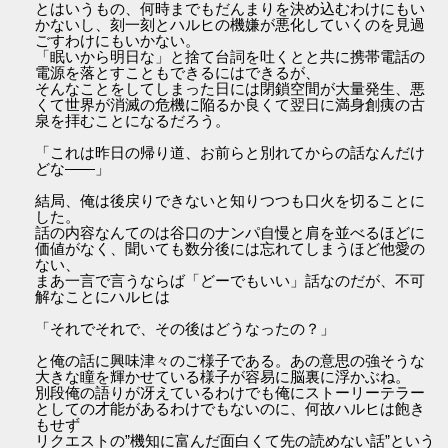
とはいうもの、何時までもだんまりを決め込むわけにもい
かないし、刻一刻とハルヒの機嫌が悪化していくのを見過
ごすわけにもいかない。
「眠いから明日な」と捨て台詞を吐くとと共に携帯電話の
電源を落とすこともできるにはできるが、
そんなことをしてしまった日には閉鎖空間が大量発生、悪
くて世界が消滅の危機に陥るか良くて翌日に満身創痍の古
泉を拝むことになるだろう。
「これは昨日の帰り道、お前らと別れてからの話なんだけ
どな――」
結局、俺は後戻りできないと知りつつも口火を切ることに
した。
話の内容なんてのは谷口のナンパ自慢と肩を並べるほどに
価値がなく、聞いても数分後には忘れてしまうほど他愛の
ない、
まあ一言で言うならば「どーでもいい」話なのだが、不可
解なことにハルヒは
「それでそれで、その後はどうなったの？」
と俺の話に興味津々のご様子である。あの意思の強そうな
大きな瞳を輝かせている様子が容易に脳裏に浮かぶね。
別段俺の語りが冴えているわけでも俺にストーリーテラー
としての才能があるわけでもないのに、何故ハルヒは飽き
もせず
リクエストの”機知に富んだ面白くて先の読めない話”という