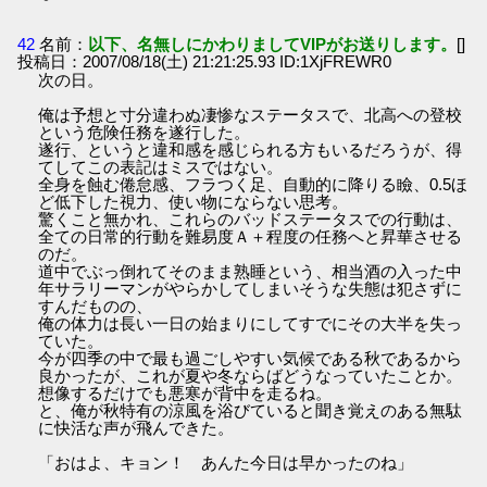
42
名前：
以下、名無しにかわりましてVIPがお送りします。
[]
投稿日：2007/08/18(土) 21:21:25.93 ID:1XjFREWR0
次の日。
俺は予想と寸分違わぬ凄惨なステータスで、北高への登校
という危険任務を遂行した。
遂行、というと違和感を感じられる方もいるだろうが、得
てしてこの表記はミスではない。
全身を蝕む倦怠感、フラつく足、自動的に降りる瞼、0.5ほ
ど低下した視力、使い物にならない思考。
驚くこと無かれ、これらのバッドステータスでの行動は、
全ての日常的行動を難易度Ａ＋程度の任務へと昇華させる
のだ。
道中でぶっ倒れてそのまま熟睡という、相当酒の入った中
年サラリーマンがやらかしてしまいそうな失態は犯さずに
すんだものの、
俺の体力は長い一日の始まりにしてすでにその大半を失っ
ていた。
今が四季の中で最も過ごしやすい気候である秋であるから
良かったが、これが夏や冬ならばどうなっていたことか。
想像するだけでも悪寒が背中を走るね。
と、俺が秋特有の涼風を浴びていると聞き覚えのある無駄
に快活な声が飛んできた。
「おはよ、キョン！ あんた今日は早かったのね」