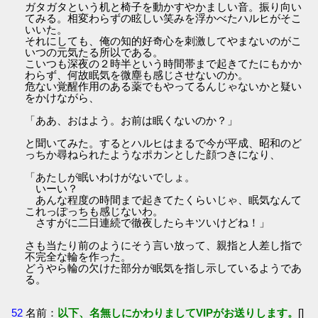
ガタガタという机と椅子を動かすやかましい音。振り向い
てみる。相変わらずの眩しい笑みを浮かべたハルヒがそこ
いいた。
それにしても、俺の知的好奇心を刺激してやまないのがこ
いつの元気たる所以である。
こいつも深夜の２時半という時間帯まで起きてたにもかか
わらず、何故眠気を微塵も感じさせないのか。
危ない覚醒作用のある薬でもやってるんじゃないかと疑い
をかけながら、
「ああ、おはよう。お前は眠くないのか？」
と聞いてみた。するとハルヒはまるで今が平成、昭和のど
っちか尋ねられたようなポカンとした顔つきになり、
「あたしが眠いわけがないでしょ。
いーい？
あんな程度の時間まで起きてたくらいじゃ、眠気なんて
これっぽっちも感じないわ。
さすがに二日連続で徹夜したらキツいけどね！」
さも当たり前のようにそう言い放って、親指と人差し指で
不完全な輪を作った。
どうやら輪の欠けた部分が眠気を指し示しているようであ
る。
52
名前：
以下、名無しにかわりましてVIPがお送りします。
[]