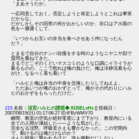
「まあそうだが」
一応同意しておく。否定しようと肯定しようとこれは事実
だからな。
だがしかしその回答の何がおかしいのか、谷口はアホ面の
色を一層濃くして、
「いつからお互いの弁当を食べさせあう仲になったん
だ？」
とまるで自分のナンパ自慢をする時のようなニヤニヤ顔で
質問を重ねてきた。
まるでどこぞのくどいマスコミのような口調にイライラが
募るものの、ここで怒れば俺の負けだ。俺は冷静沈着を心
がけ、なるべく落ち着いて
「ハルヒと俺は弁当の中身を交換したりしてねえよ。
ただあいつが俺のおかずとって、俺がその代わりにハル
ヒのおかずをもらっただけだ」
219
名前：
涼宮ハルヒの誘惑◆.91I5ELxHs
[] 投稿日：
2007/08/19(日) 01:17:06.27 ID:iFBzWMV70
瞬間、教室の空気が絶対零度にまで下がり、教室内にいる
全ての人間が凍結した――ような気がした。
完全なる沈黙。呼吸音さえも響かなかった。この空間内
で、動けるのは俺だけなのか？
そんな錯覚に襲われるほど、誰も微動だにしない。