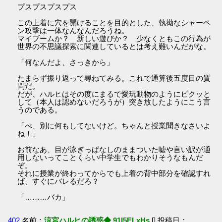
プスプスプスプス
この上着に穴を開けることを目的とした、執拗なシャーペ
ン攻撃は一体なんなんだろうね。
マイブームか？ 新しい遊びか？ 少なくともこの行為が
世界の不思議探索に関連しているとは考え難いんだがな。
「何なんだよ、さっきから」
たまらず振り返って尋ねてみる。これで通算後五度目の質
問だ。
だが、ハルヒはその度にまるで愛玩動物のようにビクッと
して（本人は認めないだろうが）突き放したようにこう言
うのである。
「べ、別に何もしてないけど。ちゃんと授業聞きなさいよ
ね！」
お前なあ、目が泳ぎっぱなしのままついた嘘や言い訳が通
用しないってことくらい中学生でもわかりそうなもんだ
ぞ。
それに授業が終わってからでも上着の背中部分を確認すれ
ば、すぐにバレるだろ？
「………バカ」
402
名前：
涼宮ハルヒの誘惑◆.91I5ELxHs
[] 投稿日：