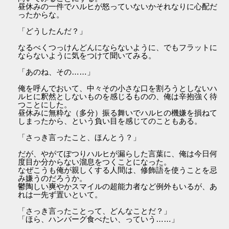
昼休みの一件でハルヒが怒っていないかそれなりに心配だ
ったからな。
「どうしたんだ？」
なるべくつっけんどんにならないように、でもフラットに
ならないように気をつけて聞いてみる。
「あのね、その……」
俺を呼んでおいて、中々その小さな口を割ろうとしないハ
ルヒに釈然としないものを感じるものの、俺は辛抱強く待
つことにした。
昼休みに無粋な（多分）振る舞いでハルヒの機嫌を損ねて
しまったから、という負い目を感じてのこともある。
「さっき言ったこと、ほんとう？」
だが、やがてぽつりハルヒが漏らした言葉に、俺は今日何
度目か分からない溜息をつくことになった。
なぜこうも俺が親しくする人間は、修飾語を使うことを忌
み嫌うのだろうか。
鬱陶しい爽やかスマイルの超能力者など例外もいるが、あ
れは一先ず置いといて。
「さっき言ったことって、どんなことだ？」
「ほら、ハンバーグ食べたい、っていう……」