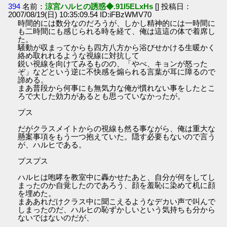
394
名前：
涼宮ハルヒの誘惑◆.91I5ELxHs
[] 投稿日：
2007/08/19(日) 10:35:09.54 ID:iFBzWMV70
時間的には数分なのだろうが、しかし精神的には一時間に
も二時間にも感じられる時を経て、俺は這這の体で着席し
た。
騒動が収まってからも四方八方から浴びせかける生暖かく
絡め取れれるような視線に対抗して
鋭い視線を向けてみるものの、「やべ、キョンが怒った
ぞ」などという逆に不快感を煽られる言葉が耳に障るので
諦める。
まあ普段から何事にも無気力な俺が慣れない事をしたとこ
ろで大した効力があるとも思っていなかったが。
プス
だがクラスメイトからの視線も然る事ながら、俺は重大な
懸案事項をもう一つ抱えていた。隠す必要もないので言う
が、ハルヒである。
プスプス
ハルヒは咆哮を教室中に轟かせたあと、自分が何をしてし
まったのか自覚したのであろう、顔を羞恥に染めて机に顔
を埋めた。
まああれだけクラス中に聞こえるようなデカい声で叫んで
しまったのだ、ハルヒの恥ずかしいという気持ちも分から
ないではないのだが、