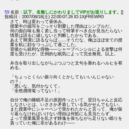
59
名前：
以下、名無しにかわりましてVIPがお送りします。
[]
投稿日：2007/08/18(土) 22:00:07.26 ID:1XjFREWR0
さて、時は変わって昼休み。
授業中の描写をごっそり割愛した理由はシンプルだ。
何の面白味も無く差し当って特筆すべき点が見当たらない
情景は語るに値しないと判断したからである。
あえて簡潔に語るならば……そうだな、俺はほぼ全ての授
業を机に顔をつっぷして過ごした。
背後から鋭利な得物――シャープペンシルによる攻撃は何
度も受けたが、圧倒的な眠気によって完全無視。以上。
弁当を取り出しながらぶつぶつと文句を垂れるハルヒを宥
める。
「ちょっとくらい振り向くとかしてもいいんじゃない
の？」
「悪いな、気付かなくて」
「全然感情篭ってない！」
自分で俺の睡眠不足の原因作っといて、翌日ちゃんと反応
しなさいとは、いささか矛盾している気がせんでもない。
また授業中にシャーペンで突かれたからと言って、俺が振
り返らなければいけない理由は何処にも見当たらず、
よって授業風景を乱さず静逸を保ちながら足りない眠りを
貪っていた俺に非があるわけ――