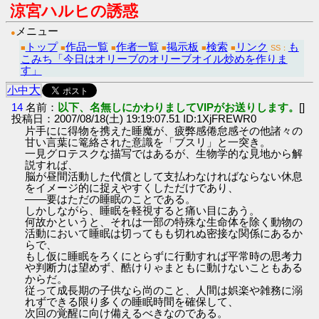
涼宮ハルヒの誘惑
メニュー
●
トップ
作品一覧
作者一覧
掲示板
検索
リンク
も
■
■
■
■
■
■
SS：
こみち「今日はオリーブのオリーブオイル炒めを作りま
す」
大
小
中
14
名前：
以下、名無しにかわりましてVIPがお送りします。
[]
投稿日：2007/08/18(土) 19:19:07.51 ID:1XjFREWR0
片手にに得物を携えた睡魔が、疲弊感倦怠感その他諸々の
甘い言葉に篭絡された意識を「ブスリ」と一突き。
一見グロテスクな描写ではあるが、生物学的な見地から解
説すれば、
脳が昼間活動した代償として支払わなければならない休息
をイメージ的に捉えやすくしただけであり、
――要はただの睡眠のことである。
しかしながら、睡眠を軽視すると痛い目にあう。
何故かというと、それは一部の特殊な生命体を除く動物の
活動において睡眠は切ってもも切れぬ密接な関係にあるか
らで、
もし仮に睡眠をろくにとらずに行動すれば平常時の思考力
や判断力は望めず、酷けりゃまともに動けないこともある
からだ。
従って成長期の子供なら尚のこと、人間は娯楽や雑務に溺
れずできる限り多くの睡眠時間を確保して、
次回の覚醒に向け備えるべきなのである。