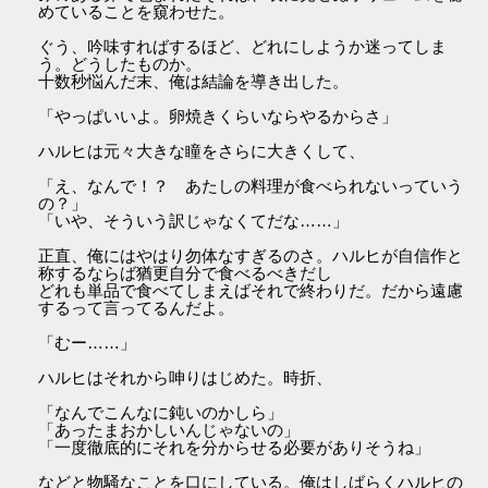
めていることを窺わせた。
ぐう、吟味すればするほど、どれにしようか迷ってしま
う。どうしたものか。
十数秒悩んだ末、俺は結論を導き出した。
「やっぱいいよ。卵焼きくらいならやるからさ」
ハルヒは元々大きな瞳をさらに大きくして、
「え、なんで！？ あたしの料理が食べられないっていう
の？」
「いや、そういう訳じゃなくてだな……」
正直、俺にはやはり勿体なすぎるのさ。ハルヒが自信作と
称するならば猶更自分で食べるべきだし
どれも単品で食べてしまえばそれで終わりだ。だから遠慮
するって言ってるんだよ。
「むー……」
ハルヒはそれから呻りはじめた。時折、
「なんでこんなに鈍いのかしら」
「あったまおかしいんじゃないの」
「一度徹底的にそれを分からせる必要がありそうね」
などと物騒なことを口にしている。俺はしばらくハルヒの