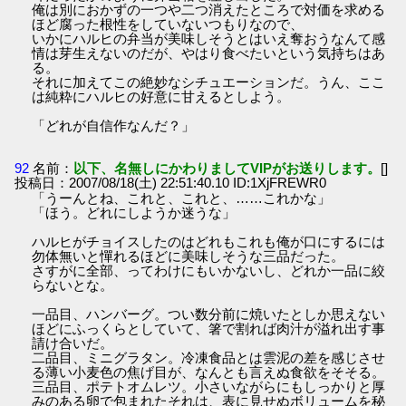
俺は別におかずの一つや二つ消えたところで対価を求める
ほど腐った根性をしていないつもりなので、
いかにハルヒの弁当が美味しそうとはいえ奪おうなんて感
情は芽生えないのだが、やはり食べたいという気持ちはあ
る。
それに加えてこの絶妙なシチュエーションだ。うん、ここ
は純粋にハルヒの好意に甘えるとしよう。
「どれが自信作なんだ？」
92
名前：
以下、名無しにかわりましてVIPがお送りします。
[]
投稿日：2007/08/18(土) 22:51:40.10 ID:1XjFREWR0
「うーんとね、これと、これと、……これかな」
「ほう。どれにしようか迷うな」
ハルヒがチョイスしたのはどれもこれも俺が口にするには
勿体無いと憚れるほどに美味しそうな三品だった。
さすがに全部、ってわけにもいかないし、どれか一品に絞
らないとな。
一品目、ハンバーグ。つい数分前に焼いたとしか思えない
ほどにふっくらとしていて、箸で割れば肉汁が溢れ出す事
請け合いだ。
二品目、ミニグラタン。冷凍食品とは雲泥の差を感じさせ
る薄い小麦色の焦げ目が、なんとも言えぬ食欲をそそる。
三品目、ポテトオムレツ。小さいながらにもしっかりと厚
みのある卵で包まれたそれは、表に見せぬボリュームを秘