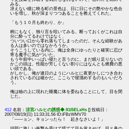
みる。
冴えない瞳に映る町の景色は、日に日にその艶やかな色合
いを増し、秋が深まりつつあることを教えてくれた。
「もう１０月も終わり、か」
柄にもなく、独り言を呟いてみる。断っておくがこれは自
分に酔ってるわけではなく、
ついつい口から零れ落ちてしまったのだ。そんな経験があ
る人は多いのではなかろうか。
そうこうしている内に、俺は全身にゆったりと確実に忍び
寄る魔手に気がついた。
もう午前中いっぱい寝たと言うのに、まだ眠り足りないの
かこの頭は。性能が芳しくない割りにはなんとも燃費の悪
い頭である。
がしかし、俺が連日のようにハルヒに夜更かしにつき合わ
されているのは確かだ。ここらで寝溜めするのもいいだろ
う。
俺は瞼の上に現れた睡魔に体を委ねることにして、目を閉
じた。
412
名前：
涼宮ハルヒの誘惑◆.91I5ELxHs
[] 投稿日：
2007/08/19(日) 11:33:31.56 ID:iFBzWMV70
「――ョン、キョンったら！ 起きなさいよ！」
頭部に激しい衝撃を受けて慌てて目を覚ませば、目と鼻の