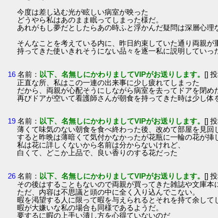
今度は差し込む光が眩しい病室が映った
どうやら私はあのまま眠ってしまった様だ。
あれがもし夢だとしたらあの時ふと浮かんだ疑問は深層心理
そんなことを考えている内に、昨日約束していた通り両親が
持ってきた使いきれそうにない品々を逐一私に説明していっ
16
名前：
以下、名無しにかわりましてVIPがお送りします。
[] 
正直な所、私はこの一連の出来事に少し疲れてしまった
だから、両親が心配そうにしながら病室を去ってドアを閉め
再びドアが空いて看護師さんが朝食を持ってきた時は少し体
19
名前：
以下、名無しにかわりましてVIPがお送りします。
[] 
薄くて味気のない朝食を食べ終わった後、改めて部屋を見回
すると昨晩は薄暗くて気付かなかったが花瓶に一輪の花が挿
私は花に詳しくないから名前は分からないけれど、
白くて、どこか上品で、良い香りのする花だった
26
名前：
以下、名無しにかわりましてVIPがお送りします。
[] 
その後はすることもないので両親が買ってきた雑誌や文庫本
ただ、内容は不思議と頭の中に全く入り込んでこない。
暇を渇望する人に限って暇を与えられるとそれを持て余して
暇が大嫌いな私の場合も同様であるようだ。
要するに暇の上手い潰し方を心得ていないのだ