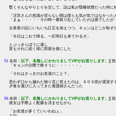
暫くそんなやりとりを交して、話は私が昏睡状態だった時に
「涼宮さんの意識が戻らない間は僕らも気が気ではなかった
「まぁ・・・・・その時一番取り乱していたのは彼でしたが
古泉君の話にいちいち訂正を加えつつ、キョンはどこか恥ず
「今日はこれで帰る。一応明日も来てやるぞ」
とぶっきらぼうに遺し
皆もそれに続く様に部屋を後にした
51
名前：
以下、名無しにかわりましてVIPがお送りします。
[] 
「キョンの分際で偉そうに・・・・・・」
「それはさっきのお友達のこと？」
思わず口から漏れた独り言に答えたのは、ＳＯＳ団が退室す
夕食を運びに入ってきた看護婦さんだった
56
名前：
以下、名無しにかわりましてVIPがお送りします。
[] 
彼女は手際よく配膳を済ませながら、
「お友達が多くていいわねぇ」
とか