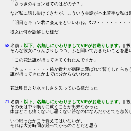
「さっきのキョン君てのはどの子？」
など私に話し掛けてきたが、こういう会話が本来苦手な私は
「明日もキョン君に会えるといいわね。ｳﾌﾌ・・・・・・・
彼女は何か誤解した様だ
58
名前：
以下、名無しにかわりましてVIPがお送りします。
[] 
そんな彼女にうんざりしつつ、ふと聞いておきたいことを思
「この花は誰が持ってきてくれたんですか」
「さぁ・・・・・・確か貴方が病院に運ばれて暫くしたらも
誰が持ってきたかまでは分からないわね」
花は昨日より水々しさを失っている様だった
71
名前：
以下、名無しにかわりましてVIPがお送りします。
[] 
その夜は中々眠りに就くことが出来なかった
体はどこも痛くないし悪くない筈なのになんだかとても息苦
いつ眠ったかこそ覚えてはいないが、
それは大分時間が経ってからのことだと思う