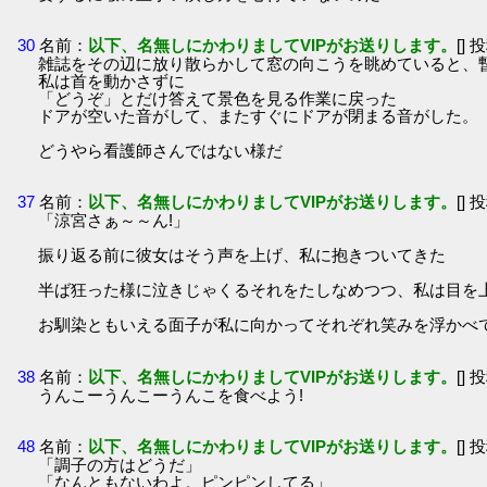
30
名前：
以下、名無しにかわりましてVIPがお送りします。
[] 
雑誌をその辺に放り散らかして窓の向こうを眺めていると、
私は首を動かさずに
「どうぞ」とだけ答えて景色を見る作業に戻った
ドアが空いた音がして、またすぐにドアが閉まる音がした。
どうやら看護師さんではない様だ
37
名前：
以下、名無しにかわりましてVIPがお送りします。
[] 
「涼宮さぁ～～ん!」
振り返る前に彼女はそう声を上げ、私に抱きついてきた
半ば狂った様に泣きじゃくるそれをたしなめつつ、私は目を
お馴染ともいえる面子が私に向かってそれぞれ笑みを浮かべ
38
名前：
以下、名無しにかわりましてVIPがお送りします。
[] 
うんこーうんこーうんこを食べよう!
48
名前：
以下、名無しにかわりましてVIPがお送りします。
[] 
「調子の方はどうだ」
「なんともないわよ。ピンピンしてる」