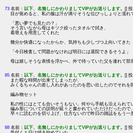
73
名前：
以下、名無しにかわりましてVIPがお送りします。
[] 
目が覚めると、私の服は汗が滴りそうな位びっしょりと濡れ
「悪い夢でも見たの？」
そう言いながら母はキツク絞ったタオルで拭き、
着替えを用意してくれた
幾分か快適になったからか、気持ちも少しづつ上向いてきた
「今日検査して問題がなければ明日には退院できるそうよ」
母は嬉しそうな表情を浮かべ、外で待っていた父を連れて部
85
名前：
以下、名無しにかわりましてVIPがお送りします。
[] 
また暇な時間が出来てしまったが、
みくるちゃんの差し入れがあったのを思い出したのでそれを
編み物セット
私の性にはとても合いそうもない。何やら手紙も沿えられて
編み形についての説明が延々と書かれていただけだったので
早々に読むのを切り上げ、仕方ないので昨日の雑誌をもう一
88
名前：
以下、名無しにかわりましてVIPがお送りします。
[] 
気付くと日は傾き始めていた。