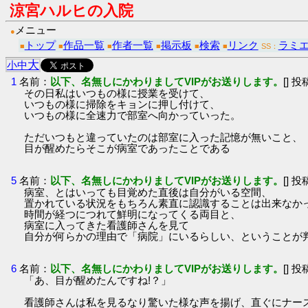
涼宮ハルヒの入院
メニュー
●
トップ
作品一覧
作者一覧
掲示板
検索
リンク
ラミエ
■
■
■
■
■
■
SS：
大
小
中
1
名前：
以下、名無しにかわりましてVIPがお送りします。
[] 投
その日私はいつもの様に授業を受けて、
いつもの様に掃除をキョンに押し付けて、
いつもの様に全速力で部室へ向かっていった。
ただいつもと違っていたのは部室に入った記憶が無いこと、
目が醒めたらそこが病室であったことである
5
名前：
以下、名無しにかわりましてVIPがお送りします。
[] 投
病室、とはいっても目覚めた直後は自分がいる空間、
置かれている状況をもちろん素直に認識することは出来なか
時間が経つにつれて鮮明になってくる両目と、
病室に入ってきた看護師さんを見て
自分が何らかの理由で「病院」にいるらしい、ということが
6
名前：
以下、名無しにかわりましてVIPがお送りします。
[] 投
「あ、目が醒めたんですね!？」
看護師さんは私を見るなり驚いた様な声を揚げ、直ぐにナー