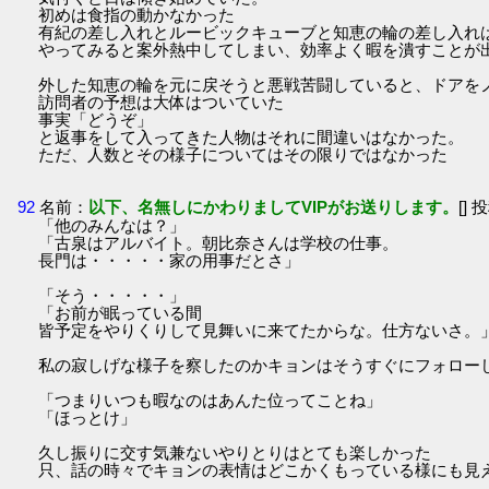
初めは食指の動かなかった
有紀の差し入れとルービックキューブと知恵の輪の差し入れ
やってみると案外熱中してしまい、効率よく暇を潰すことが
外した知恵の輪を元に戻そうと悪戦苦闘していると、ドアを
訪問者の予想は大体はついていた
事実「どうぞ」
と返事をして入ってきた人物はそれに間違いはなかった。
ただ、人数とその様子についてはその限りではなかった
92
名前：
以下、名無しにかわりましてVIPがお送りします。
[] 
「他のみんなは？」
「古泉はアルバイト。朝比奈さんは学校の仕事。
長門は・・・・・家の用事だとさ」
「そう・・・・・」
「お前が眠っている間
皆予定をやりくりして見舞いに来てたからな。仕方ないさ。
私の寂しげな様子を察したのかキョンはそうすぐにフォロー
「つまりいつも暇なのはあんた位ってことね」
「ほっとけ」
久し振りに交す気兼ないやりとりはとても楽しかった
只、話の時々でキョンの表情はどこかくもっている様にも見