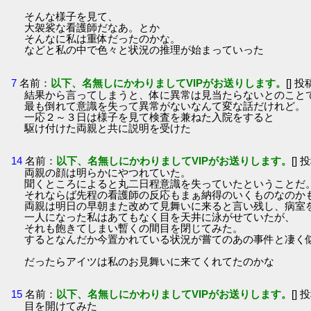
そんな様子を見て、
大袈裟な看護師だなあ。とか
そんなに私は重体だったのかな。
などと私の中で色々と状況の推理が始まっていった
7
名前：
以下、名無しにかわりましてVIPがお送りします。
[] 投
結果から言ってしまうと、体に異常は見当たらないとのこと
最も倒れて意識を失って異常がないなんて変な話だけれど。
一応２～３日は様子を見て検査を兼ねた入院をすると
駆け付けた両親と共に説明を受けた
14
名前：
以下、名無しにかわりましてVIPがお送りします。
[] 
両親の顔は明らかにやつれていた。
聞くところによると丸二日程意識を失っていたということだ
それならば先程の看護師の反応もまぁ納得のいくものなのか
両親は明日の早朝また改めて見舞いに来ると言い残し、病室
一人になった私はあてもなく目を天井に泳がせていたが、
それも飽きてしまい暫くの間目を閉じてみた。
するとなんだか今置かれている状況が嘗てのあの事件と凄く
だったらアイツは私のお見舞いに来てくれてたのかな
15
名前：
以下、名無しにかわりましてVIPがお送りします。
[] 
目を開けてみた