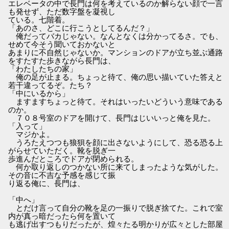
エレベータの中で長門は何を考えているのか解らない顔で一言
も発せず、ただ数字盤を凝視し
ている。七階着。
「あのさ、どこに行こうとしてるんだ？」
俺だってバカじゃない。なんとなくは分かってるさ。でも、
せめて今そう聞いておかないと
あまりに不自然じゃないか。マンションのドアが立ち並ぶ通路
をすたすた歩きながら長門は、
「わたしたちの家」
俺の足が止まる。ちょっと待て、俺の思い描いていた答えと
若干違ってるぞ。たち？
「中にいるから」
ますますちょっと待て。それはいったいどういう意味である
のか。
７０８号室のドアを開けて、長門はじいいっと俺を見た。
「入って」
マジかよ。
うろたえつつも狼狽を顔に出さないようにして、恐る恐る上
がらせていただく。靴を脱ぎ一
歩進んだところでドアが閉められる。
何か取り返しのつかない所に来てしまったような気がした。
その音に不吉な予感を感じて振
り返る俺に、長門は、
「中へ」
とだけ言って自分の靴を足の一振りで脱ぎ捨てた。これで室
内が真っ暗だったら何を置いて
も逃げ出すつもりだったが、煌々たる明かりが広々とした部屋