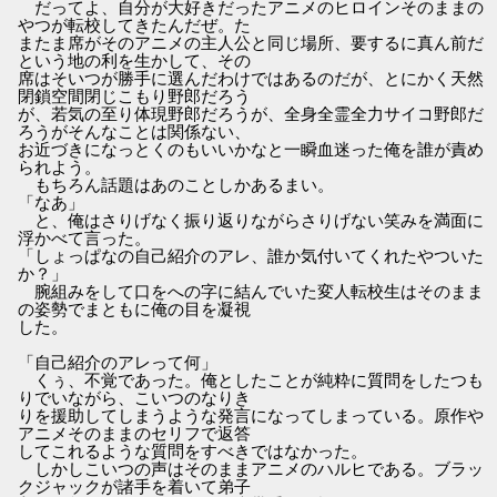
だってよ、自分が大好きだったアニメのヒロインそのままの
やつが転校してきたんだぜ。た
またま席がそのアニメの主人公と同じ場所、要するに真ん前だ
という地の利を生かして、その
席はそいつが勝手に選んだわけではあるのだが、とにかく天然
閉鎖空間閉じこもり野郎だろう
が、若気の至り体現野郎だろうが、全身全霊全力サイコ野郎だ
ろうがそんなことは関係ない、
お近づきになっとくのもいいかなと一瞬血迷った俺を誰が責め
られよう。
もちろん話題はあのことしかあるまい。
「なあ」
と、俺はさりげなく振り返りながらさりげない笑みを満面に
浮かべて言った。
「しょっぱなの自己紹介のアレ、誰か気付いてくれたやついた
か？」
腕組みをして口をへの字に結んでいた変人転校生はそのまま
の姿勢でまともに俺の目を凝視
した。
「自己紹介のアレって何」
くぅ、不覚であった。俺としたことが純粋に質問をしたつも
りでいながら、こいつのなりき
りを援助してしまうような発言になってしまっている。原作や
アニメそのままのセリフで返答
してこれるような質問をすべきではなかった。
しかしこいつの声はそのままアニメのハルヒである。ブラッ
クジャックが諸手を着いて弟子