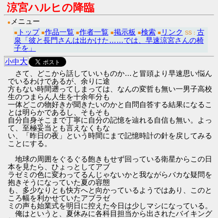
涼宮ハルヒの降臨
メニュー
●
トップ
作品一覧
作者一覧
掲示板
検索
リンク
古
■
■
■
■
■
■
SS：
泉「彼と長門さんは出かけた……では、早速涼宮さんの椅
子を」
大
小
中
さて、どこから話していいものか…と冒頭より早速思い悩ん
でいるわけであるが、余りに途
方もない時間遡ってしまっては、なんの変哲も無い一男子高校
生のつまらん人生を十余年分も
一体どこの物好きが聞きたいのかと自問自答する結果になるこ
とは明らかであるし、そもそも
自分自身そこまで丁寧に自分の記憶を辿れる自信も無い。よっ
て、至極妥当とも言えなくもな
い、「昨日の夜」という時間にまで記憶時計の針を戻してみる
ことにする。
地球の周囲をぐるぐる飽きもせず回っている衛星からこの日
本を見たら、ひょっとしてアブ
ラゼミの色に変わってるんじゃないかと我ながらバカな疑問を
抱きそうになっていた夏の容態
も、多少なりとも快方へと向かっているようではあり、このと
ころ幅を利かせていたアブラゼ
ミの声も始業式を明日に控えた今日は少しマシになっている。
俺はというと、夏休みに各科目担当から出されたバイキング