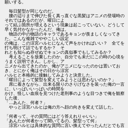
願いする。
毎日髪型が同じなのだ。
腰の辺りまで伸びた長く真っ直ぐな黒髪はアニメの登場時の
それではあるのだが、曜日によ
って結ぶ箇所が増えるという現象は起こっていない。どうして
早く気付かなかったんだ、俺は。
物語の中の物語のキャラであるキョンが羨ましくなってき
た。こんな複雑でややこしい設定
の俺は、この涼宮ハルヒになんて声をかければいい？ 全てを
打ち明けて話でもするか？ そ
れとも知らぬ存ぜぬでキョンの真似事でもしてみるか？
考えることを放棄したのか、自分でも未だにこの時の心境を
うまく説明できん。しかし、ア
ニメから出てきたのか、俺がアニメになったのかは置いてお
き、とにかく俺はその日から涼宮
ハルヒと本格的に接触してみようと決意した。
「曜日によって髪型を変えてみようとは思わないのか？」
席に着きながら、出来る限りのさりげなさを装った俺の一言
に、いっぱいいっぱいの時間を
かけ、怪しい血痕を見つけた老刑事のような目つきで俺を観察
した後、
「…あんた、何者？」
やっと涼宮ハルヒは俺の方へ顔の向きを変えて話した。
「何者って、その質問にはどう答えれりゃいい」
「あんたが何者かって聞いてるの。髪型って何」
涼宮ハルヒは具体的な質問に言い換えてやったんだとでも言