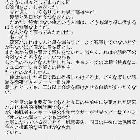
うように得々としてまったく同
じ質問をよこしやがった。
「見た通り、ごくありふれた男子高校生だ」
「髪型と曜日がどうつながるの」
だめだ。饒舌でない俺という人間は、どうも聞き役に徹する
ほうが無難なようだ。
「なんとなく言ってみただけだ」
「あっそう」
涼宮ハルヒはふんと息を漏らすと、よく観察していないと分
からないほど僅かに肩を落とし、
また俺から顔を背けて頬杖をついた。恐らくこれは会話終了の
合図なんだろうな。こいつがも
し本当のハルヒなんだとしたら、キョンってのは相当特異なコ
ミュニケーション能力の持ち主
だったのかもしれん。
俺は決心した初日で既に挫折しかけてるよ。どんな楽しい話
題を徹夜でＡ４ノート一冊分用
意したとしても、三分以上会話を続けさせる自信がまったくな
い。
本年度の最重要案件であると今日の午前中に決定された涼宮
ハルヒ本格的接触計画であった
が、挑戦者モスキート級の少年ボクサーが世界ヘビー級チャン
ピオンの入場シーンでもはや泣
き顔になっているがごとく、戦意喪失。同日の午後には保留案
件へと徹底的な格下げがなされ
ていた。