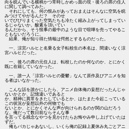
向を睨んでいる横柄かつ常時しかめっ面の現・後ろの席の住人
に関して調べてみた。
それにしても、何の恨みがあっておまえはそんなに空気を睨
みつけてやがるんだ？ そのせ
いでびびりまくった空気たちも冷たく縮み上がってしまってい
るじゃないか。酸素を頂いてい
るんだから、そう恨事の最中のような目で喧嘩を売ってやるこ
ともないだろうに。
結果、俺が知り得た情報は愕然とするものだった。
一、涼宮ハルヒと名乗る女子転校生の本名は、間違いなく涼
宮ハルヒだった。
一、後ろの席の元住人は、転校したのか何なのか、とにかく
既に在籍していなかった。
一、誰一人「涼宮ハルヒの憂鬱」なんて原作及びアニメを知
る者はいなかった。
こんな話を誰かにしたら、アニメ自体俺の妄想だったんじゃ
ないかとか、記憶違いであると
か、精神に異常をきたしているとか、はたまた今起こっている
この状況が妄想以外の何物でも
ないとか、とにかくそんな声が向けられるのが関の山だろう
な。俺だって数日前ならそんな事
を言ってる残念なやつを見かけたらお悔やみ申し上げていたは
ずだ。
俺もバカじゃあないし、いくら俺の記録上夏休み丸ごとアニ