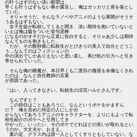
の叶うはずのない淡い願望は、
早くも叶うはずもない事が露呈し、俺はガッカリと肩を落とし
ていた。
そりゃそうだ。そんなラノベやアニメのような展開がそうそ
うあるはずもない。
女子生徒が転校してくると聞き、淡い期待を抱いていないと
いえば俺は嘘をついた挙句泥棒
になるのがオチだから正直に告白すると、そりゃあ少しは期待
なんてものを抱きもした。
だが、その数秒後に転校生がとびきりの美人で自分とどうこ
う…なんてのはフィクションの
中の演出でしかありえないと思い直し、再び机の引力へと引き
寄せられていった。
そんな俺の睡魔が、本日早くも二度目の撤退を余儀なくされ
たのは、なんと担任教師の言葉
が原因であった。
「はい、入ってきなさい。転校生の涼宮ハルヒさんです」
なんですと？
この担任はこともあろうに、なんというボケをかますん
だ？ 俺を含めた特定の人にしか分
からないであろうアニメのキャラクターを、よりにもよって転
校生紹介のボケへと引用してき
やがった。いったい、そのボケでどれほどの笑いが取れるとい
うのか。大丈夫か、おまえ。
案の定、クラス内は誰一人としてくすりともしていない。な