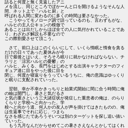
詰ると何度と無く見返したアニ
メを流し、同じところでぽかーんと口を開けるようなそんな人
間、ネット上で「ハルヒ厨」と
呼ばれる人間に変わるのに多くの時間は要さなかった。
こうやってモノローグ調で語っているのも、言わずもがな、
ハルヒの主人公キョンの模倣で
あることは出だしからほぼ全ての人に気付かれていることであ
り、わざわざ解説も不要なので
この際割愛させて頂こう。
さて、前口上はこのくらいにして、いくら惰眠と惰食を貪る
だけの日々であった夏休みが今
日で最後とはいえ、そろそろ眠りに就かなければならない。チ
ラリと「涼宮ハルヒの憂鬱」の
ハルヒ、みくる、長門をはじめとする出演キャラクターのフィ
ギュア達に目をやった後に目を
閉じ、何度か寝返りをうっているうちに、俺の意識はゆっくり
と眠りに支配されていった。
翌朝、幸か不幸かきっちりと始業式開始に間に合う時間に俺
の瞼は開門し、暑さと気だるさ
と気の重さという三大諸症状が発症した重患者の俺は、のらり
くらりと学校へと向かった。学
校へと向かう道、何人かの友人が声を掛けてはきたものの、俺
は生返事でそれに応じ、つまら
なさを感じたであろうそいつは別のターゲットを探し追い抜い
ていった。
もう九月なんだからせめてこの暑ささえなんとかしてはくれ