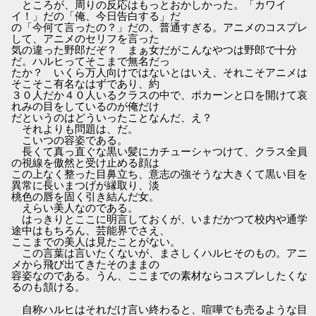
ところが、周りの反応はもっとおかしかった。「カワイ
イ！」だの「俺、今日告白する」だ
の「今何て言ったの？」だの、普通すぎる。アニメのコスプレ
して、アニメのセリフを言った
気の違った野郎だぞ？ まぁ女だがこんなやつは野郎で十分
だ。ハルヒってそこまで無名だっ
たか？ いくら万人向けではないとはいえ、それこそアニメは
そこそこ有名なはずであり、約
３０人だか４０人いるクラスの中で、ポカーンと口を開けて哀
れみの目をしているのが俺だけ
だというのはどういったことなんだ、え？
それよりも問題は、だ。
こいつの容姿である。
長くて真っ直ぐな黒い髪にカチューシャつけて、クラス全員
の視線を傲然と受け止める顔は
この上なく整った目鼻立ち、意志の強そうな大きくて黒い目を
異常に長いまつげが縁取り、淡
桃色の唇を固く引き結んだ女。
えらい美人なのである。
はっきりとここに明言しておくが、いまだかつて校内や通学
途中はもちろん、芸能界でさえ、
ここまでの美人は見たことがない。
この言葉は言いたくないが、まさしくハルヒそのもの。アニ
メから飛び出てきたそのままの
容姿なのである。うん、ここまでの素材ならコスプレしたくな
るのも頷ける。
自称ハルヒはそれだけ言い終わると、喧嘩でも売るような目