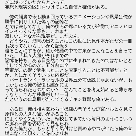
メに浸っていたからといって、
妄想と現実の区別をつけている自信と確信がある。
俺の脳裏で今も動き回っているアニメーションや風景は俺が
勝手に創り上げた偽りの記憶な
どでは決してなく、俺の後ろの席にいる女が冷徹でアニメヒロ
インそっくりな事も、これまた
寂しいことながら現実だ。…たぶん。
どうやら、溜息の出ることにこの世には原作本がただの一冊
も残ってないらしいから記憶を
辿ることにするが、確か物語の中で古泉がこんなことを言って
いた。「我々人類がそれまでの
記憶を持ち、ある日突然この世に生まれてきたのではないとど
うして分かるのか。五分前に全
宇宙がこの形で誕生したことを否定することは不可能だ」と
か、とにかくそういった内容だ。
バートランド・ラッセルの世界五分前仮説じゃあないが、も
しかしたら俺の記憶も誰かによ
って造られたものなのか？ なんてことを考え始めると薄ら寒
くなり、こんな残暑厳しい一日
だというのに鳥肌がたってくるチキン野郎な俺である。
ある日、俺は相も変わらず機嫌の悪そうな涼宮ハルヒを見て
原作との大きな違いがあること
にようやく気がついた。転校してきてから毎日のようにこいつ
の膨れっ面を否応なく見せられ
てきた俺だが、もっと早く気付けと責めるやつがいたら俺の立
場になって頂くことを心よりお