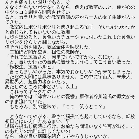
んとも痛々しい限りである。そ
んなくだらないボケをするなら、例えば教室の…と、俺が心の
中ツッコミ劇場を開演させてい
ると、カラリと開いた教室前側の扉から一人の女子生徒が入っ
てきた。
教室内にポツリポツリと沸き起こる拍手。そいつはつかつか
と命じられてもいないのに教壇
に歩を進めると、黄色いカチューシャに付いたこれまた黄色い
リボンをひらりと翻しながら、
偉そうに腕を組み、教室全体を睥睨した。
二拍ほど間が空き、担任の教師が、
「それでは涼宮さん、簡単でいいですから、なにか、」
と、言いかけたの言葉に被せるようにしてこう言い放った。
「転校生、涼宮ハルヒ」
言っちまいやがった。本気でおかしいやつが来てしまった。
「ただの人間には興味ありません。この中に宇宙人、未来人、
異世界人、超能力者がいたら、
あたしのところに来なさい。以上」
これってギャグなの？
俺の中では「涼宮ハルヒの憂鬱」原作者谷川流氏の原文がそ
のまま流れていた。
もちろん、別の意味で。「ここ、笑うとこ？」
どうなってやがる、暑さで脳炎でも起こしているなら、転校
初日とはいえ仕方あるまい、早
退届を提出し病院に行け。お前なら間違いなく許可が出る。こ
のあたりの地理に詳しくないの
なら、俺が良い病院を紹介してやろうじゃないか。