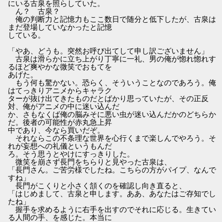
にいる古泉を照らしていた。
ん？ 古泉？
俺の判断力と記憶力もここ数日で随分と低下したが、古泉は
まだ登場していなかったと記憶
している。
「やあ、どうも。突然お呼び出てして申し訳ございません」
古泉は滑らかに立ち上がり丁寧に一礼、男の俺が惚れ惚れす
るほど爽やかな微笑でおもてを
あげた。
もう何も驚かない。恐らく、そういうことなのであろう。俺
はてっきりアニメからキャラク
ターが抜け出てきたものだとばかり思っていたが、その正反
対、俺がアニメの中に迷い込んだ
か、さもなくば俺の脳みそに悪い虫が迷い込んだかのどちらか
だ。後者の可能性が赤丸急上昇
中であり、今なら買いだぞ。
それならこの不条理な世界を心行くまで楽しんでやろう。そ
れが妄想への礼儀というもんだ
ろ。そう思うとやけにすっきりした。
微笑を崩さず長門をちらりと見やった古泉は、
「長門さん。ご苦労様でしたね。こちらの方がパイプ、なんで
すね」
長門がこくりと小さく頷くのを確認し向き直ると、
「はじめまして、古泉と申します。ああ、あなたはご存知でし
たね」
握手を求めるように右手を出すのでそれに応じる。生きてい
る人間の手、を感じた。本当に