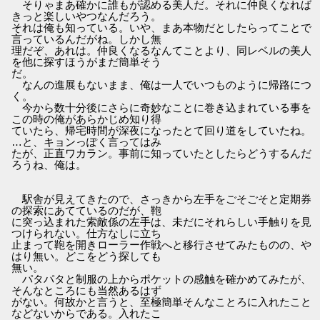
そりゃまあ確かに誰もが認める美人だ。それに仲良くなれば
きっと楽しいやつなんだろう。
それは俺も知っている。いや、まあ本物だとしたらってことで
言っているんだがね。しかし無
理だぞ、あれは。仲良くなるなんてことより、同レベルの美人
を他に探すほうがまだ簡単そう
だ。
なんの進展もないまま、俺は一人でいつものように帰路につ
く。
今から数十分後にさらに奇妙なことに巻き込まれている事を
この時の俺があらかじめ知り得
ていたら、帰宅時間が深夜になったとて回り道をしていたね。
…と、キョンっぽく言ってはみ
たが、正直ワカラン。事前に知っていたとしたらどうするんだ
ろうね、俺は。
駅舎が見えてきたので、さっきから左手をごそごそと定期券
の探索にあてているのだが、鞄
に突っ込まれた索敵係の左手は、未だにそれらしい手触りを見
つけられない。仕方なしに立ち
止まって鞄を開きローラー作戦へと移行させてみたものの、や
はり無い。どこをどう探しても
無い。
パタパタと制服の上からポケットの感触を確かめてみたが、
そんなところにも当然あるはず
がない。何故かと言うと、至極簡単そんなことろに入れたこと
などないからである。入れたこ