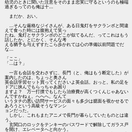
幼児のときに聞いた注意をそのまま忠実に守るというのも極端
過ぎるってのも俺は十…
まだか、おい。
…そんな厳格なジイさんが、ある日鬼灯をサクランボと間違
えて食った時には腹抱えて笑っ
たね。鬼灯とサクランボのどこが似てるんだ、ってこれはもう
話したか。とにかく、そんな考
える猶予も与えずすたこら歩かれては心の準備以前問題でだ
な…
「ここ」
「…は？」
一言も会話を交わさずに、長門（と、俺はもう断定した）が
案内したのは、ちょっと奥さん
英会話学習セット買ってくださいよ英会話。おっと。私の足を
ドアに挟んでもらっちゃあ困り
ますよ？ 万一打撲でもしたら治療費が高くつくんじゃあない
んですかねぇ。へへへ。なんて
いうタチの悪い訪問サービスの面々も多少は臆面を覗かせるで
あろうという高級そうなマンシ
ョンだった。
しかし、これもまたアニメで長門が暮らしていたものとは違
う。
玄関口のロックをテンキーのパスワードで解除してガラス戸
を開け、エレベータへと向かう。