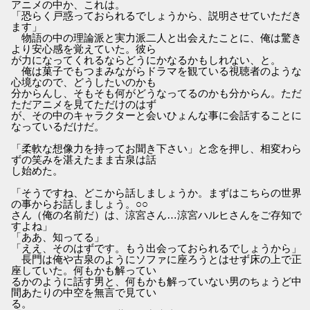
アニメの中か、これは。
「恐らく戸惑っておられるでしょうから、説明させていただき
ます」
物語の中の理論派と実力派二人と出会えたことに、俺は驚き
より安心感を覚えていた。彼ら
が力になってくれるならどうにかなるかもしれない、と。
俺は菓子でもつまみながらドラマを観ている視聴者のような
心境なので、どうしたいのかも
分からんし、そもそも何がどうなってるのかも分からん。ただ
ただアニメを見てただけのはず
が、その中のキャラクターと会いひょんな事に会話することに
なっているだけだ。
「柔軟な想像力を持ってお聞き下さい」と念を押し、相変わら
ずの笑みを湛えたまま古泉は話
し始めた。
「そうですね、どこから話しましょうか。まずはこちらの世界
の事からお話しましょう。○○
さん（俺の名前だ）は、涼宮さん…涼宮ハルヒさんをご存知で
すよね」
「ああ、知ってる」
「ええ、そのはずです。もう出会っておられるでしょうから」
長門は俺や古泉のようにソファに座ろうとはせず床の上で正
座していた。何もかも解ってい
るかのように話す男と、何もかも解っていない男のちょうど中
間あたりの中空を無言で見てい
る。