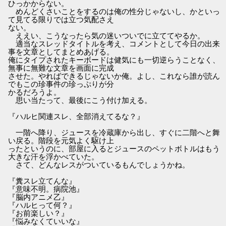
ひっかからない。
めんどくさいことをするのは俺の性分じゃないし、かといっ
て見てる限りでは立つ気配さえ
ない。
ええい、こうなったら気の迷いついでに立ててやるか。
適当なスレッドタイトルを考え、コメントとして今日の出来
事を文章としてまとめあげる。
俺にタイプされたキーボードは健気にも一切逆らうことなく、
無事に無難な文章を画面に完成
させた。やればできるじゃないか俺。よし、これなら誰が読ん
でもこの珍事件の珍っぷりが分
かるだろうよ。
思い当たって、最後にこう付け加える。
『ハルヒ関連スレ、全部消えてるな？』
一階へ降り、ジュースを冷蔵庫から出し、すぐに二階へと舞
い戻る。階段を元気よく駆け上
ったというのに、部屋に入るとジュースのペットボトルはもう
大きな汗を浮かべていた。
さて、どんなレスがついているもんでしょうかね。
『糞スレ立てんな』
『意味不明。病院池』
『脳内アニメ乙』
『ハルヒって何？』
『お前楽しい？』
『悩みなくていいな』