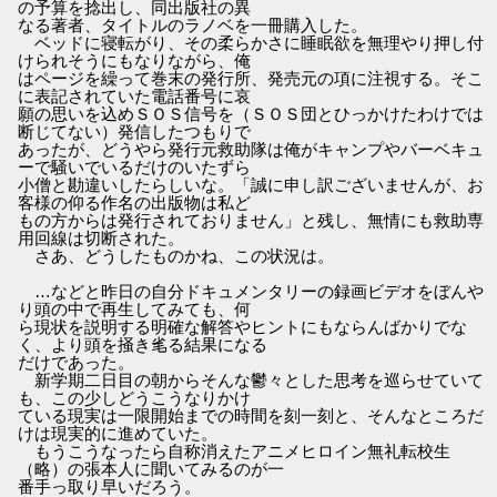
の予算を捻出し、同出版社の異
なる著者、タイトルのラノベを一冊購入した。
ベッドに寝転がり、その柔らかさに睡眠欲を無理やり押し付
けられそうにもなりながら、俺
はページを繰って巻末の発行所、発売元の項に注視する。そこ
に表記されていた電話番号に哀
願の思いを込めＳＯＳ信号を（ＳＯＳ団とひっかけたわけでは
断じてない）発信したつもりで
あったが、どうやら発行元救助隊は俺がキャンプやバーベキュ
ーで騒いでいるだけのいたずら
小僧と勘違いしたらしいな。「誠に申し訳ございませんが、お
客様の仰る作名の出版物は私ど
もの方からは発行されておりません」と残し、無情にも救助専
用回線は切断された。
さあ、どうしたものかね、この状況は。
…などと昨日の自分ドキュメンタリーの録画ビデオをぼんや
り頭の中で再生してみても、何
ら現状を説明する明確な解答やヒントにもならんばかりでな
く、より頭を掻き毟る結果になる
だけであった。
新学期二日目の朝からそんな鬱々とした思考を巡らせていて
も、この少しどうこうなりかけ
ている現実は一限開始までの時間を刻一刻と、そんなところだ
けは現実的に進めていた。
もうこうなったら自称消えたアニメヒロイン無礼転校生
（略）の張本人に聞いてみるのが一
番手っ取り早いだろう。