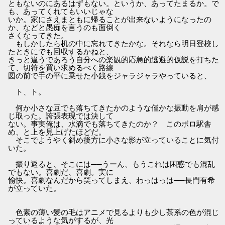
ともないのにあるはずもない。というか、あってたまるか。で
も、あってくれてもいいじゃな
いか。家にさえまともに帰ることが出来ないようになったの
か、などと愚痴を言うのも面倒く
さくなってきた。
もしかしたら机の中に忘れてきたかな。それなら明日登校し
たときにでも回収するかねと、
きっと違うであろう自分への楽観的応急的逃避的仮説を打ちた
て、切符を買い求めるべく路線
図の前で手の平に乗せた小銭をジャラジャラやっていると、
ト、ト。
何か小さな豆でも落ちてきたかのような僅かな振動を肩が感
じ取った。誇張表現では決して
ない。事実俺は、水滴でも落ちてきたのか？ このボロ駅舎
め、と上を見上げたほどだ。
そこでようやく斜め後方に小さな影が立っていることに気付
いた。
振り返ると、そこには──うーん、もうこれは困惑でも混乱
でもない。喜劇だ、喜劇。実に
愉快。喜劇なんだから笑ってしまえ、わっはっは──長門有希
が立っていた。
色素の薄い髪の毛はアニメで見るよりも少し茶系の色が混じ
っているような気がするが、光