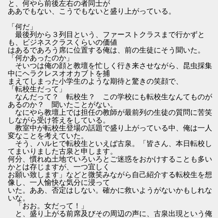
と、何やら前後左右の者同士が
ああでもない、こうでもないと盛り上がっている。
「何だ」
最後列から３列目という、ファーストクラスまで行かずと
も、ビジネスクラスくらいの価値
はあるであろう席に位置する俺は、前の生徒にそう聞いた。
「何かあったのか」
そいつは俺の顔と教壇を忙しく行き来させながら、昆虫採集
中にヘラクレスオオカブトを捕
まえてしまった小学生のような期待と驚きの笑顔で、
「転校生だって」
なんだって？ 転校生？ この学校にも転校生なんてものが
あるのか？ 聞いたことがない。
なにやら教壇上では担任の教師が最前列の生徒の質問に苦笑
しながら受け答えをしている。
教室中が転校生登場の話題で盛り上がっている中、俺は一人
変なことを考えていた。
そう、ハルヒで転校生といえば古泉。「皆さん、本日転校し
てまいりました古泉と申します。
何分、慣れぬ土地でいろいろとご迷惑をおかけすることも多い
かとは存じますが、一つ宜しく
お願い致します」などと微笑みながら自己紹介する転校生を想
像し、一人愉快な気分に浸って
いた。ああ、否定はしない。確かに救いようがないかもしれな
いな。
「おお。女だって！」
と、盛り上がる前席及びその周辺の声に、古泉出現という俺