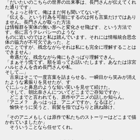
「だいたいのこちらの世界の出来事は、長門さんが伝えてくれ
た通りです」
ちょっと待て。俺はまだ何も聞いてないぞ。
「伝える、という行為を可能にするのは何も言葉だけではあり
ません。長門さんが取った方法
は情報群を実体の無い形へと変化させ飛ばす、という方法で
す。俗に言うテレパシーのような
ものに近いのではと私は踏んでいます。それには情報統合思念
体の協力が不可欠であった、と
のことですが、残念ながらそれは私にも完全に理解することは
できません」
奇遇だな。残念ながら俺にもさっぱり理解できん。
「まぁそう慌てず。順を追ってお話いたします。あなたは涼宮
ハルヒさんを含め長門さんや私、
そして…」
古泉はそこで一度言葉を詰まらせる。一瞬目から笑みが消え
たような素振りを見せたが、す
ぐにふっと鼻息のような短い笑いを見せて続けた。
「そして、朝比奈さんについてどこまでご存知ですか」
どこまでと言われても、原作やアニメの話しか知らん。
「アニメ？ あっはっは、アニメですか。なるほど」
愉快そうに笑うと、前髪を指でぱらりと跳ね除け、
「そのアニメもしくは原作で私たちのストーリーはどこまで描
かれていましたか」
そういうことなら任せてくれ。