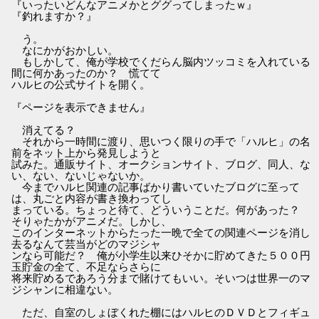
『いったいどんなアニメかとググってしまったｗ』
『釣れますか？』
う。
なにかがおかしい。
もしかして、俺が学校でくだらん脳内ツッコミを入れている
間に何かあったのか？ 慌てて
ハルヒの公式サイトを開く。
『ページを表示できません』
消えてる？
それから一時間に渡り、思いつく限りの手で「ハルヒ」の名
前をネット上から発見しようと
試みた。通販サイト、オークションサイト、ブログ、同人、な
い、ない、ないじゃないか。
今までハルヒ関連の記事ばかり書いていたブログに至って
は、丸ごと内容が書き換わってし
まっている。ちょっと待て、どういうことだ。何があった？
そりゃたかがアニメだ。しかし、
このインターネットからたった一晩で全ての関連ページを消し
去るなんて芸当がどのマジシャ
ンなら可能だ？ 俺が小学生以来ひそかに貯めてきた５００円
玉貯金の全て、不足ならさらに
将来貯めるであろう分まで賭けてもいい。そいつは世界一のマ
ジシャンに相違ない。
ただ、自室のしょぼくれた棚にはハルヒのＤＶＤとフィギュ