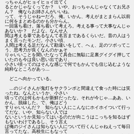
っちゃんがヒョイヒョイ出てく
るとかじゃなくってか？ いや、おっちゃんじゃなくてお兄さ
ん？ 俺ならお姉さんがいいね。
って、そうじゃねーだろ、俺。いかん、考えがまとまらん以前
に何をまとめるのかも分からん。
一回落ち着け。落ち着いて考えろ。考える事って大事なんじゃ
あないか？ だよな。なんせ人
間は考える葦であるなんて名言まであるくらいだ。昔の人はう
まく言ったモンだ。小さい頃、
人間は考える足だなんて勘違いをして、へぇ、足のツボってこ
う、思考力が良くなんのかぁそ
りゃいいことを聞いたなって具合に無駄に足裏グイグイ押して
いたのも今は良い思い出であり、
小さい頃ってのはそんな感じで何でもかんでも信じ込むような
純粋なところがあっ…
どこへ向かっている。
…のジイさんが鬼灯をサクランボと間違えて食った時には笑
ったね。なんというか、小さい
頃ってのは何もかもが新鮮だったな。それが今じゃ…ああ、い
かん、脱線した。で、俺はどう
すりゃいいんだ？ 知らない人にこんなにホイホイついて行っ
てだな、いや、知らない人では
ないというか見知ってはいるのだが向こうはこっちを知るはず
もないわけであるし、そう言え
ば俺のジイさんは知らない人について行くんじゃねえって毎日
言ってたな。高校生にもなって