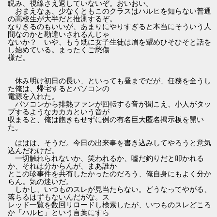
睨み、視線さえ返していないぞ。おいおい。
おまえなぁ、少なくともこのクラスはハルヒを知らない普通
の高校生が大半だと推測するぞ。
なりきるのもいいが、あまりにやりすぎると本当にそういう人
間なのかと勘違いされるんじゃ
ないか？ いや、もう既に女子生徒は眉を顰めひそひそと話を
し始めている。まったくご愁傷
様だ。
休み明け初日の長い、といっても昼までだが、任務を全うし
た俺は、帰宅するとパソコンの
電源を入れた。
パソコンから排熱ファンが回転する音が聞こえ、小人がタッ
プするようなカカカという音が
収まると、俺は飽きもせずに例の有名巨大匿名掲示板を開い
た。
ははは、そうだ。今日の出来事を書き込みしてやろうと意気
込んだわけだ。
一切触れられないか、笑われるか、嘘だ釣りだと叩かれる
か、それは分からんが、まあ誰か
とこの珍事件を共有したかったのだろう、俺自身にもよく分か
らん。気の迷いだ。
しかし、いつものスレが見当たらない。どうなってやがる、
落ちるはずもないんだがな。ス
レッド一覧を数回リロードし検索したが、いつものスレどころ
か「ハルヒ」という言葉にすら