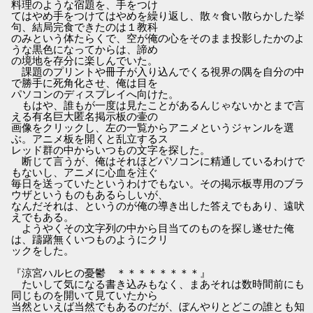
料理のような宿題を、手をつけ
てはやめ手をつけてはやめを繰り返し、散々食い散らかした挙
句、結局完食できたのは１教科
のみという体たらくで、空が俺の心をそのまま投影したかのよ
うな黒色になってからは、諦め
の境地を存分に楽しんでいた。
課題のプリントや冊子が入り込んでくる視界の隅を自分の中
で勝手に死角化させ、俺は目を
パソコンのディスプレイへ向けた。
もはや、誰もが一度は見たことがあるんじゃないかとまで言
える有名巨大匿名掲示板の壷の
画像をクリックし、左の一覧からアニメというジャンルを選
ぶ。アニメ板を開くと乱立するス
レッド群の中からいつもの文字を探した。
断じて言うが、俺はそれほどパソコンに精通しているわけで
もないし、アニメに心血を注ぐ
毎日を送っていたというわけでもない。その掲示板専用のブラ
ウザというものもあるらしいが、
なんだそれは、というのが俺の導き出した答えでもあり、遠吠
えでもある。
ようやくその文字列の中から目当てのものを探し遂せた俺
は、躊躇無くいつものようにクリ
ックをした。
『涼宮ハルヒの憂鬱 ＊＊＊＊＊＊＊＊』
たいして気になる書き込みもなく、まあそれは数時間前にも
同じものを開いて見ていたから
当然といえば当然でもあるのだが、ぼんやりとどこの誰とも知