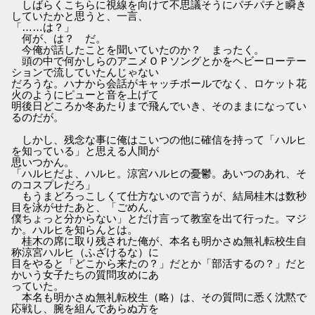
しばらくこちらに視線を向けて不思議そうにパチパチと瞬き
していたかと思うと、一言、
「……は？」
何が、は？ だ。
今俺が話したことを聞いていたのか？ まったく。
頭の中で何かしらのアニメＯＰソングとかをヘビーローテー
ションで流していたんじゃない
だろうな。ハナから会話がキャッチボールでなく、ロケット花
火のようにピューと音を上げて
明後日どころか冬あたりまで飛んでいき、そのままになってい
るのだが。
しかし、残念な事に俺はこいつの他に確信を持って「ハルヒ
を知っている」と思える人間が
思いつかん。
「ハルヒだよ、ハルヒ。涼宮ハルヒの憂鬱。あいつのあれ、そ
のコスプレだろ」
もうまどろっこしくて仕方ないので言うが、結局桂木は数秒
目を泳がせたあと、「ごめん、
僕ちょっと分からない」とだけ言って教室を出て行った。マジ
か。ハルヒを知らんとは。
桂木の席に取り残された俺が、本名も明かさぬ無礼転校生自
称涼宮ハルヒ（ふざけるな）に
目をやると「どこから来たの？」だとか「部活するの？」だと
かいう女子たちの質問攻めにあ
っていた。
本名も明かさぬ無礼転校生（略）は、その質問に悉く沈黙で
応戦し、腕を組んであらぬ方を