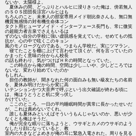
ないか、太陽様よ。
夏休みの間、どっぷりとハルヒに浸りきった俺は、傍若無人
のＳＯＳ団団長涼宮ハルヒはも
ちろんのこと、未来人の部室専用メイド朝比奈さんも、無口無
機質無感情の対有機生命体コン
タクト用ヒューマノイド・インターフェース長門も、常に微笑
の超能力者古泉でさえもいるは
ずのない自分の学校に強い虚脱感を覚えていた。せめてもの抵
抗が、心の中で呟くこのキョン
風のモノローグなのである。つまらん学校だ。実にツマラン。
寝てたことを棚に上げて言わせて頂くが、何を言っていたの
かまったく意味の分からん校長
の話も終わり、気がつけばＨＲの時間となっていた。
この時点から俺の時間、空間は少し…いや、少しどころでは
ないな、変わり始めていたのか
もしれん。
担任の教師が、聞きなれた何の面白みも無い級友たちの名前
を、夏休み明けだからか変に高
いテンションかつ大音声で呼ぶという出欠確認が終わる頃に
は、俺はうとうとと机に突っ伏し
かけていた。
ここのところ、一日の平均睡眠時間が異常に長かったせいだ
が、これは責めないでくれ。
誰しも夏休みといえばそういうもんじゃないのか、悪いが少
なくとも俺はそうだ。
俺が完全な眠りに落ちようと、ウサギとカメのウサギのよう
なしたり顔になっていると、教
室内の大きなどよめきが俺の耳に緊急入電された。周りを見る