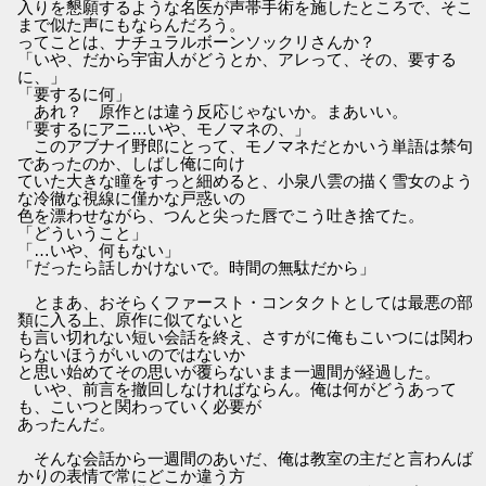
入りを懇願するような名医が声帯手術を施したところで、そこ
まで似た声にもならんだろう。
ってことは、ナチュラルボーンソックリさんか？
「いや、だから宇宙人がどうとか、アレって、その、要する
に、」
「要するに何」
あれ？ 原作とは違う反応じゃないか。まあいい。
「要するにアニ…いや、モノマネの、」
このアブナイ野郎にとって、モノマネだとかいう単語は禁句
であったのか、しばし俺に向け
ていた大きな瞳をすっと細めると、小泉八雲の描く雪女のよう
な冷徹な視線に僅かな戸惑いの
色を漂わせながら、つんと尖った唇でこう吐き捨てた。
「どういうこと」
「…いや、何もない」
「だったら話しかけないで。時間の無駄だから」
とまあ、おそらくファースト・コンタクトとしては最悪の部
類に入る上、原作に似てないと
も言い切れない短い会話を終え、さすがに俺もこいつには関わ
らないほうがいいのではないか
と思い始めてその思いが覆らないまま一週間が経過した。
いや、前言を撤回しなければならん。俺は何がどうあって
も、こいつと関わっていく必要が
あったんだ。
そんな会話から一週間のあいだ、俺は教室の主だと言わんば
かりの表情で常にどこか違う方