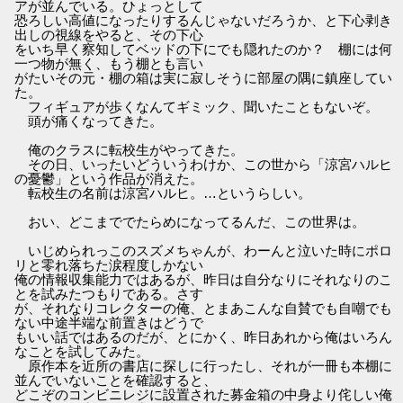
アが並んでいる。ひょっとして
恐ろしい高値になったりするんじゃないだろうか、と下心剥き
出しの視線をやると、その下心
をいち早く察知してベッドの下にでも隠れたのか？ 棚には何
一つ物が無く、もう棚とも言い
がたいその元・棚の箱は実に寂しそうに部屋の隅に鎮座してい
た。
フィギュアが歩くなんてギミック、聞いたこともないぞ。
頭が痛くなってきた。
俺のクラスに転校生がやってきた。
その日、いったいどういうわけか、この世から「涼宮ハルヒ
の憂鬱」という作品が消えた。
転校生の名前は涼宮ハルヒ。…というらしい。
おい、どこまででたらめになってるんだ、この世界は。
いじめられっこのスズメちゃんが、わーんと泣いた時にポロ
リと零れ落ちた涙程度しかない
俺の情報収集能力ではあるが、昨日は自分なりにそれなりのこ
とを試みたつもりである。さす
が、それなりコレクターの俺、とまあこんな自賛でも自嘲でも
ない中途半端な前置きはどうで
もいい話ではあるのだが、とにかく、昨日あれから俺はいろん
なことを試してみた。
原作本を近所の書店に探しに行ったし、それが一冊も本棚に
並んでいないことを確認すると、
どこぞのコンビニレジに設置された募金箱の中身より侘しい俺