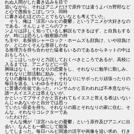
れぬ人間がした書き込みを目で
追いながら、それはアニメだけで原作では違うよバカ野郎など
と心で愚痴をこぼしつつ、同時
に書き込むほどのことでもないなとも考えていた。
そう、俺は「涼宮ハルヒの憂鬱」というアニメが大好きなの
である。そんじょそこらのファ
ンよりは詳しく知っているし解説もできるはず、と自負もする
が、時には恐ろしい観察眼の持
ち主や、名探偵シャーロック・ホームズも顔負け、いや頭負け
か、とにかくそんな形容しかね
る推理力を持ち合わせた猛者もいるのであるからネットの中は
おもしろい。
ここはしっかりと力説しておくべきところであるが、高校に
入るまでは、アニメなどに一切
興味はなく、それなりの恋愛をし、それなりに勉学に勤しみ、
それなりに部活動に励み、それ
なりの趣味を持ちながら、それなりにサボったり頑張ったりの
毎日を送る、いわゆるそれなり
に普通の生徒であった。ハンサムかと言われれば不本意ながら
誰一人イエスとは答えないが、
かといってブサイクかと言われてもイエスと答える者はいない
んじゃあないかと自分では思っ
ていたい容姿を持ち、それなりの親とそれなりの家に住む。そ
んな、それなりコレクターであ
ったわけだ。
そんな俺が「涼宮ハルヒの憂鬱」という原作及びアニメに出
会い、なんとも一瞬にして陥落
してしまった。毎日ハルヒ関連の活字や画像を追い求め、行き