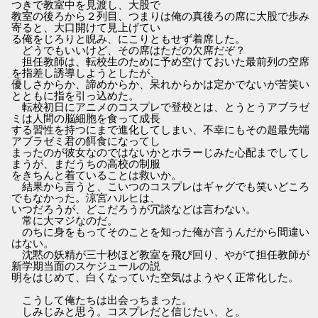
つきで教室中を見渡し、大股で
教室の後ろから２列目、つまりは俺の真後ろの席に大股で歩み
寄ると、大口開けて見上げてい
る俺をじろりと睨み、にこりともせず着席した。
どうでもいいけど、その席はただの欠席だぞ？
担任教師は、転校生のために予め空けておいた最前列の空席
を指差し誘導しようとしたが、
優しさからか、諦めからか、呆れからかは定かでないが苦笑い
とともに指を引っ込めた。
転校初日にアニメのコスプレで登校とは、とうとうアブラゼ
ミは人間の脳細胞を食って成長
する習性を持つにまで進化してしまい、不幸にもその超最先端
アブラゼミ君の餌食になってし
まったのが彼女なのではないかとホラーじみた心配までしてし
まうが、まだうちの高校の制服
をきちんと着ていることは救いか。
結果から言うと、こいつのコスプレはギャグでも笑いどころ
でもなかった。涼宮ハルヒは、
いつだろうが、どこだろうが冗談などは言わない。
常に大マジなのだ。
のちに身をもってそのことを知った俺が言うんだから間違い
はない。
沈黙の妖精が三十秒ほど教室を飛び回り、やがて担任教師が
新学期当面のスケジュールの説
明をはじめて、白くなっていた空気はようやく正常化した。
こうして俺たちは出会っちまった。
しみじみと思う。コスプレだと信じたい、と。