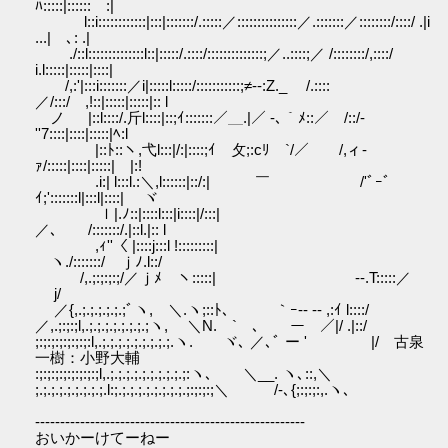
ﾊ:::::|:::::: :|
l::i::::::::::::|:::|:::::::/.:::::／:::::::::::::::／.:::::::／::::::::/::::/ .|i
...| ､: .|
./::l::::::::::::::l::|:::::/.::::/::::::::::::::;／..::::;／ /::::::::/,::::/
i.l:::::|:::::|::::|
/,:'|:::i:::::::／i|:::::l:::::/:::::::::::;≠‐-:Z._ /.::::
／/:::/ ,!::|:::::|:::::|:: l
ノ |::l::::/.斤l::::|::;ｲ:::::::／＿.|／ -､｀ﾒ::／ /::/-
''7::::|::::|:::::|ﾍ:l
|::ﾄ::ヽ,弋l:::|/:|::::;ｲ 攵;:cﾘ￣`/／ /,ィ-
ｧ/:::::|::::|:::::| |:!
.i:| l:::l.:＼,l::::::|::/:| ￣ /'ﾞｰﾞ
ｲ;':::::::l|:::l|::::| ヾ
ｌ|.ﾉ::|::::l:::|i::::|/:::|
／､ /:::::::/.|::l.|:: l
,ｨ''〈 |::::j:::l !:::::::::|
ヽ./:::::::/ ｊﾉ.l::/
/,.;:;:;:;/／ｊﾒ ヽ:::::| -‐.T:::::／
j/
／{,.;.;.;.;.;.;ﾞヽ, ＼.ヽ;::ﾄ､ ｀ｰ-- -‐ ,:ｲ l::::/
／,.;:;:;l,.;.;.;.;.;.;.;.;ヽ, ＼N. ` ､ ー ／|/ .|::/
;:;:;:;:;:;:;:l,.;.;.;.;.;.;.;.;.;.ヽ. ヾ､ ／､ﾞ ー ' |/ 古泉
一樹：小野大輔
:;:;:;:;:;:;:;:;l,.;.;.;.;.;.;.;.;.;.;:ヽ､ ＼__. ヽ､::,＼
;.;.;.;.;.;.;.;.;.l:;.;.;.;.;.;.;.;.;.;:;:;:;＼ /-､{;:;:;:,.ヽ､
------------------------------------------------------
おいかーけてーねー