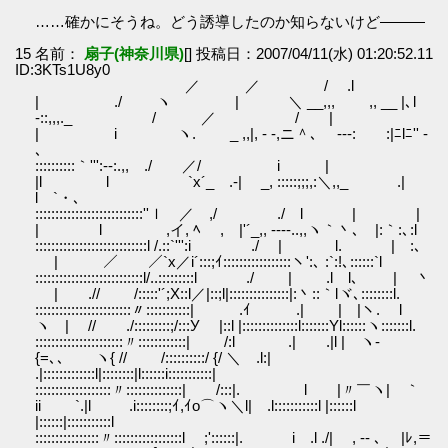
……確かにそうね。どう誘導したのか知らないけど―――
15 名前：
扇子(神奈川県)
[] 投稿日：2007/04/11(水) 01:20:52.11
ID:3KTs1U8y0
／ ／ / .l
| ./ ヽ | ＼ __,,, ,, __ |､l
-::,,,._ / ／ / |
| i ヽ. _ ,,|, - ‐,ニ＾､ -‐-: :|ﾆlﾆ'' -
､
::::::::::｀''':‐-:.,, ./ ／/ i |
|l l `x´_ .-| _, :::::;;;,:＼,,_ .|
l `・､
:::::::::::::::::::::::::::''ｌ ／ ,/ ./ l | |
| l ,イ, ﾍ , |'´_,, -‐‐-..,,ヽ｀丶､ |:｀:､:l
::::::::::::::::::::::::::::l /.::`''':i ./ | l. | :､
| ／ ／`x／i´:::;ｲ:::::::::::::::::ヽ':､ :`:!､::::::`l
:::::::::::::::::::::::::::l/..:::::::::l ./ | .l l､ | 丶
| .// /:::::'´;X::l／|::;l|:::::::::::::::|:丶::｀lヾ､::::::::l.
::::::::::::::::::::::::〃:::::::::::| .ｲ .| | |ヽ. l
ヽ | // ./:::::::::;/:::У |::l |::::::::::::::l:::::::Yl::::::ヽ:::::::l.
::::::::::::::::::::::〃::::::::::::| /:l .| .|l | ヽ-
{=､､ ヽ{ // /::::::::::/ {/ ＼ .l:|
.|:::::::::::::l|::::::::|l::::::i:::::::::::|
:::::::::::::::::::〃::::::::::::::| /:::|. l |〃￣ヽ| ｀
ii `.|l .i::::::::;ｲ,ｲo⌒ヽ＼l| .l:::::::::::l |::::::l
|::::::|:::::::::::l
::::::::::::::::〃:::::::::::::::::l ;'::::::|. i .l ./| , ‐- ､ |ﾚ,＝