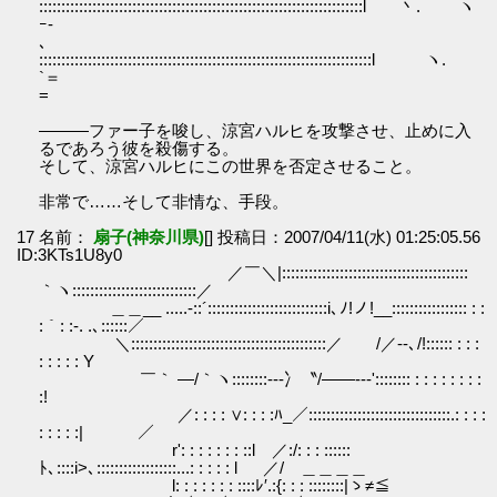
:::::::::::::::::::::::::::::::::::::::::::::::::::::::::::::::::::::::::l 丶. ヽ
ｰ-
､ 
:::::::::::::::::::::::::::::::::::::::::::::::::::::::::::::::::::::::::::l ヽ.
`＝
=ゝ 
―――ファー子を唆し、涼宮ハルヒを攻撃させ、止めに入
るであろう彼を殺傷する。
そして、涼宮ハルヒにこの世界を否定させること。
非常で……そして非情な、手段。
17 名前：
扇子(神奈川県)
[] 投稿日：2007/04/11(水) 01:25:05.56
ID:3KTs1U8y0
／￣＼|::::::::::::::::::::::::::::::::::::::::::
｀ヽ::::::::::::::::::::::::::::／
＿＿__ .....‐::´:::::::::::::::::::::::::::i､ﾉ!ノ!__::::::::::::::::: : :
:｀: :-. .､::::::／
＼::::::::::::::::::::::::::::::::::::::::::::／ /／--､/!:::::: : : :
: : : : : Y
￣｀ ―/｀ヽ::::::::---冫〝/――‐‐‐':::::::: : : : : : : : :
:!
／: : : : ∨: : : :ﾊ_／::::::::::::::::::::::::::::::::.: : : :
: : : : :| ／
r': : : : : : : ::l ／:/: : : ::::::
ﾄ､::::i>､::::::::::::::::::...: : : : : l ／/ ＿＿＿＿
l: : : : : : : ::::ﾚ′.:{: : : ::::::::|ゝ≠≦