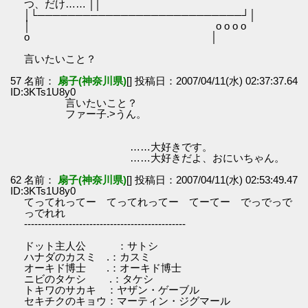
つ、だけ…… ││
│└───────────────────────────┘│
│ o o o o
o │
言いたいこと？
57 名前：
扇子(神奈川県)
[] 投稿日：2007/04/11(水) 02:37:37.64
ID:3KTs1U8y0
言いたいこと？
ファー子.>うん。
……大好きです。
……大好きだよ、おにいちゃん。
62 名前：
扇子(神奈川県)
[] 投稿日：2007/04/11(水) 02:53:49.47
ID:3KTs1U8y0
てってれってー てってれってー てーてー でっでっで
っでれれ
-----------------------------------------------
ドット主人公 ：サトシ
ハナダのカスミ .：カスミ
オーキド博士 .：オーキド博士
ニビのタケシ .：タケシ
トキワのサカキ ：ヤザン・ゲーブル
セキチクのキョウ：マーティン・ジグマール