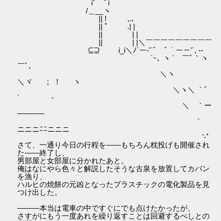
iﾞ￣ﾞi
/＿__ヽ
|| ! ,.､
|| ﾟ .| |￣￣￣￣￣￣￣￣￣
|| | |
|| | |＼￣￣￣￣￣￣￣￣￣
⊆⊇ i_i＼ﾉ´ー-'´ﾞ￣ﾞ｀ー－'´, --
`ｰ､ ヽ ´ ￣ﾞ｀ヽ
￣ﾞ､
＼ヽ
＼ヾ ; ! ヽ
＼ヽ＼ ｀ﾞ
´ ゝ-
＼ゝ｀ー
─────
｀ゝ
ニニニﾆﾆニニニ
'-ﾟ
さて、一通り今日の行程を――もちろん枕投げも開催され
た――終了し、
男部屋と女部屋に分かれたあと。
俺はなにやら色々と解説したそうな古泉を放置してカバン
を漁り、
ハルヒの焼餅の元凶となったプラスチックの電化製品を見
つけ出した。
―――本当は電車の中ですぐにでも点けたかったが、
さすがにもう一度あれを繰り返すことは回避するべしとの