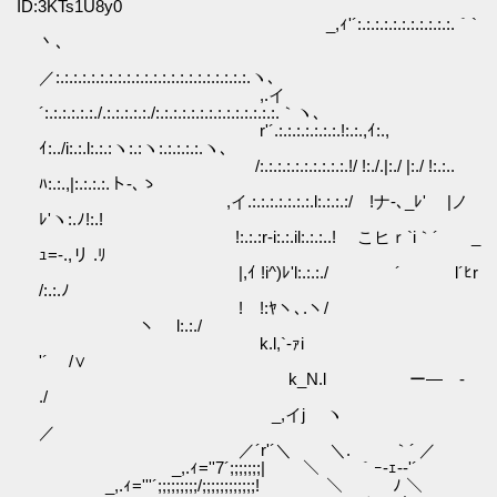
ID:3KTs1U8y0
_,ｨ'´:.:.:.:.:.:.:.:.:.:.:.｀`
丶､
／:.:.:.:.:.:.:.:.:.:.:.:.:.:.:.:.:.:.:.:.:.:.ヽ､
,.イ
´:.:.:.:.:.:./.:.:.:.:.:./:.:.:.:.:.:.:.:.:.:.:.:.:.:.｀ヽ､
r'´.:.:.:.:.:.:.:.!:.:.,ｲ:.,
ｲ:../i:.:.l:.:.:ヽ:.:ヽ:.:.:.:.:.ヽ､
/:.:.:.:.:.:.:.:.:.:.!/ !:./.|:./ |:./ !:.:..
ﾊ:.:.,|:.:.:.:.ト-､ゝ
,イ.:.:.:.:.:.:.:.l:.:.:.:/ !ナ-､_ﾚ' |ノ
ﾚ'ヽ:.ﾉ!:.!
!:.:.:r‐i:.:.il:.:.:..! こヒｒ`i｀´ _
ｭ=-.,リ .ﾘ
|,ｲ !i^)ﾚ'l:.:.:./ ´ l´ﾋr
/:.:.ﾉ
! !:ﾔヽ､.ヽ/
ヽ l:.:./
k.l,`-ｧi
'´ /∨
k_N.l ー― -
./
_,イj ヽ
／
／´r'´＼ ＼. ｀´ ／
_,.ｨ=''7´;;;;;;;| ＼ ｀ｰ-ｪ-‐'´
_,.ｨ='''´;;;;;;;;;/;;;;;;;;;;;;! ＼ ﾉ ＼