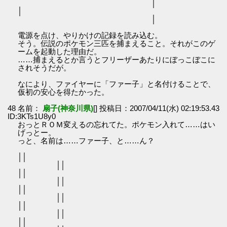
│
│
│
電源を点け、やりかけの記録を読み込む。
そう。伝説のポケモン三匹を捕まえること。それがこのゲ
ームを起動した理由だ。
……捕まえるとか言うとフリーザーあたりにぼっこぼこに
されそうだが。
なにより、ファイヤーに「ファー子」と名付けることで、
仮初の安心を得たかった。
48 名前：
扇子(神奈川県)
[] 投稿日：2007/04/11(水) 02:19:53.43
ID:3KTs1U8y0
おっとＲＯＭ変えるの忘れてた。ポケモン入れて……はい
げっとー。
っと、名前は……ファー子、と……ん？
│
││
│
││
│
││
│
││
│