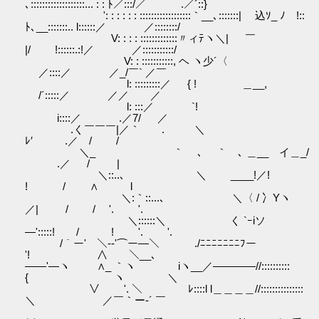
､:::::::::::::::::::... : : ﾄ／:::/／ .／´::}
': : : : : : ::::::::::::::::::｀__､:::::::| 込ｿ_ ﾉ￣!::
ﾄ､__:::::::.. l::::::／ ／::::::::/
V: : : : :::::::::::::〃ィﾃヽ＼| ￣
|/ !::::::.:!／ ／:::::::::::/
V: : :::::::::::, ヘ ヽ少´〈
／::::／ ／_/￣` ／￣
l: :::::::::／ { ! ＿__,
/´:::::／ ／／ ／
l: :::／ `!
i::::／ .／7/ ／
.く￣￣￣|／｀ . ＼
ﾚ′ .／ / /
＼_ ｀ ､ ｀ ､ ＿__ イ＿_/
.／ / |
＼::..､ ＼ ____!／!
! / ∧ l
＼:｀::...､ ＼〈 / 冫Yヽ
／| / / '. '.
＼::::::＼ く `ｰiソ
―':::::! / ! '. '.
/｀ー'￣＼--'⌒ー―＼ ./ﾆﾆﾆﾆﾆﾆﾆﾌー
'! ∧ ＼__､
――'―ヽ ∧_ ｀ヽ iヽ__／――――//::::::::::
{ ヽ ＼
∨ '. ＼ ﾚ::::l l＿＿＿＿//:::::::::::::::
＼ ／￣｀ー‐´ ￣