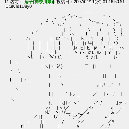
11 名前：
扇子(神奈川県)
[] 投稿日：2007/04/11(水) 01:16:50.91
ID:3KTs1U8y0
＿＿
_.､-' ,.- ､._ ‐ 、
,:ｰ ､'´ / ｀ヽ､.._ ヽ_
/ ｀ヽ､/ ヽ ￣｀ヽ 〉ヽ
／ | 〉 '. i Y |
/ .ト ハ l | l. ', ﾄ.
. / i | lﾆ'＾´ヽ | ﾄ. １ .| | 〉
| | | ｜ | l | |l. |｣.斗|ｰ ｜ ! / 〉
| | | ｜ | | ｣斗ヒ] ヒ_ jﾊ. ! ﾘ､ ,ハ
| ､´l￣j.ﾆト ´ ﾍ´ｒ‐､ iﾝＬ.ル | Ｙ | ',
ヽ!､ |ヽゝfVｒt.', うッｿ|. レ
| ',
ー＼|ヽ. 込} ￣ | l l
ﾄ. ',
| ', ' | | |
l | ヽ ',
| ヽ - ,. |,'! ,′′ !
ヽ
|｜ ｀ト,､._ ／ | ./ ,′ |
＼
､ﾄ. ﾊ.| l／ ヽ ´ .ﾉｲ |/ .|ァｰ-
ハ | ∨ /／ , ｲﾉ /| . -
rｲ/ ヽ| / /'二.ｰ .._／,/ .// ／
. ／ | }′ .l,/´＿ ｀ァ' ／ //,.'
,r ´ | | ,′ ｀ﾝ／ ／//
r'| | | | // ／／/