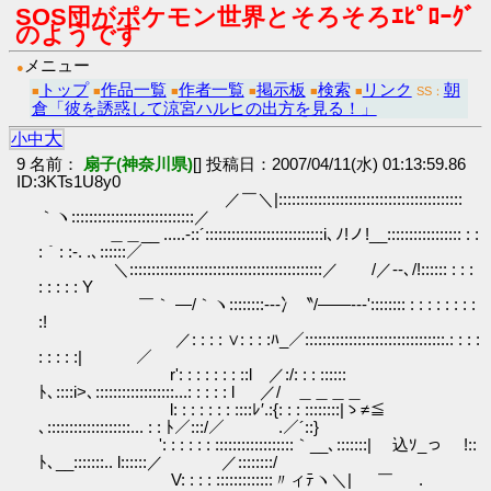
SOS団がポケモン世界とそろそろｴﾋﾟﾛｰｸﾞ
のようです
メニュー
●
トップ
作品一覧
作者一覧
掲示板
検索
リンク
朝
■
■
■
■
■
■
SS：
倉「彼を誘惑して涼宮ハルヒの出方を見る！」
大
小
中
9 名前：
扇子(神奈川県)
[] 投稿日：2007/04/11(水) 01:13:59.86
ID:3KTs1U8y0
／￣＼|::::::::::::::::::::::::::::::::::::::::::
｀ヽ::::::::::::::::::::::::::::／
＿＿__ .....‐::´:::::::::::::::::::::::::::i､ﾉ!ノ!__::::::::::::::::: : :
:｀: :-. .､::::::／
＼::::::::::::::::::::::::::::::::::::::::::::／ /／--､/!:::::: : : :
: : : : : Y
￣｀ ―/｀ヽ::::::::---冫〝/――‐‐‐':::::::: : : : : : : : :
:!
／: : : : ∨: : : :ﾊ_／::::::::::::::::::::::::::::::::.: : : :
: : : : :| ／
r': : : : : : : ::l ／:/: : : ::::::
ﾄ､::::i>､::::::::::::::::::...: : : : : l ／/ ＿＿＿＿
l: : : : : : : ::::ﾚ′.:{: : : ::::::::|ゝ≠≦
､:::::::::::::::::::... : : ﾄ／:::/／ .／´::}
': : : : : : ::::::::::::::::::｀__､:::::::| 込ｿ_っ ￣!::
ﾄ､__:::::::.. l::::::／ ／::::::::/
V: : : : :::::::::::::〃ィﾃヽ＼| ￣ .