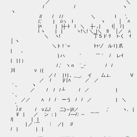
／ ＼
/ / ヽ
ヽ
// / / / ＼ l ',
/,' | /ハ l ヽ │ ﾊ
|ﾊ | |┼‐ﾄ l ＼ ┼‐ ､| l│ / |
l ヽ | | ヽ!＼! ＼_|＼ !l │／ ∧
＼ ヽ! 丁５ド ﾘ r‐く ｲ
│ ヽ
＼ト ! `＝ ﾄｯゾ ル l ) 爪
| ､
| ハ ' ￣｀ / レｲ
| | | ）
/ ,' ヽｎ `_ｰ / /
川 ∨（(
／ / | l | ､ ＿_. イ 厶⊥. V
／ / |/ |∧ ／ ／
｀､ ヽ
／ / / / ┴ / ／ |
｀､
／／ ∧ / / ーう / / ／ | ＼
',
/ // / ∨厶! 二)～|//／ ,' ヽ. |
l/ | ／ ン ：｝ ﾉ‐─/〉-‐ ￣￣
/| | |
| ／ ´￣ 〈 ／| //
/ | | |