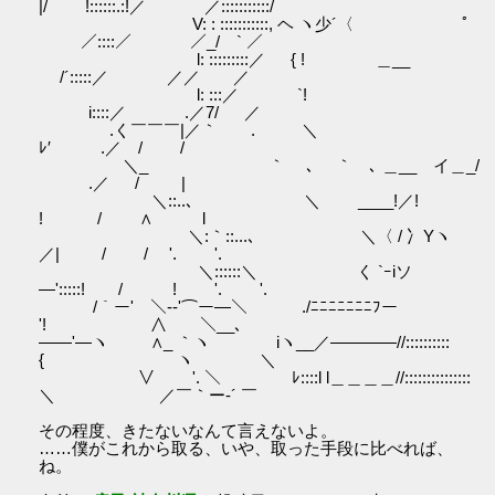
|/ !::::::.:!／ ／:::::::::::/
V: : :::::::::::, ヘ ヽ少´〈 ﾟ
／::::／ ／_/￣` ／￣
l: :::::::::／ { ! ＿__
/´:::::／ ／／ ／
l: :::／ `!
i::::／ .／7/ ／
.く￣￣￣|／｀ . ＼
ﾚ′ .／ / /
＼_ ｀ ､ ｀ ､ ＿__ イ＿_/
.／ / |
＼::..､ ＼ ____!／!
! / ∧ l
＼:｀::...､ ＼〈 / 冫Yヽ
／| / / '. '.
＼::::::＼ く `ｰiソ
―':::::! / ! '. '.
/｀ー'￣＼--'⌒ー―＼ ./ﾆﾆﾆﾆﾆﾆﾆﾌー
'! ∧ ＼__､
――'―ヽ ∧_ ｀ヽ iヽ__／――――//::::::::::
{ ヽ ＼
∨ '. ＼ ﾚ::::l l＿＿＿＿//:::::::::::::::
＼ ／￣｀ー‐´ ￣
その程度、きたないなんて言えないよ。
……僕がこれから取る、いや、取った手段に比べれば、
ね。