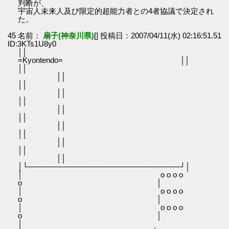
判断が、
宇宙人未来人及び限定的超能力者との4者協議で決定され
た。
45 名前：
扇子(神奈川県)
[] 投稿日：2007/04/11(水) 02:16:51.51
ID:3KTs1U8y0
││
=Kyontendo= ││
│
││
│
││
│
││
│
││
│
││
│
││
│└───────────────────────────┘│
│ o o o o
o │
│ o o o o
o │
│ o o o o
o │
│