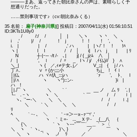
―――まあ、返ってきた朝比奈さんの声は、素晴らしく予
想通りだった。
……禁則事項です♪（cv:朝比奈みくる）
35 名前：
扇子(神奈川県)
[] 投稿日：2007/04/11(水) 01:56:10.51
ID:3KTs1U8y0
/ /:/ / │ | ＼ヽ ヽ 丶 ＼
i ,′ |/ / ! j ! ! ! ', ヽ
i. | | / ,′ ハ | |ヽ/´ ! ! !ﾊ
ヽ | l l / / │ i| l ハ j | | ﾘ
N ┼‐|ｰ─ -/t /- ､| j| / { _jzﾑ ∧ │
/ | ', ｌ / 〃 _ lヽ / j/ ,ｲ仏}// } ∧
＼_| ヽ { ／,ｨ≠テ女､j／ V_;;| { j / ハ
丁∧. ∨ 〃{か;;;;小 ちj_ ! ｲｌ
│|仏 ハ ヾﾊ圦_:::jハ `ｧ ', ﾄ、 l
│|/∧ ヽ ヽ^)::ン‐ }i |
ハ !
│|.厂 ヽ ＼ ｀´ __ ノ 厶 ﾘ ', |
└‐ゝ. ｰヽ ヽ ＼ ｀￣ / / ｌ |
ヽ､ `'ー‐＼ ＼ ＼ / / ｌ.|
＼ ｀＼ ＼ ＼ / /
ﾘ
ﾍ ` ｰ- ､ ＼ ' ｰ=＞ーx‐‐ｧ￢′ ,′
＼ ヽ ｀ミ=- ...__Ｘテ‐ゝ_{__八 ｛
{＼ ｀ヽ ヽ-‐‐''￣￣´__＿｀＞〈
＼ ヽ ｀ヽ､_ }＼ } ／ ￣ ヽ
＼ ヽ ｀ヽ ,ﾉ ﾘ ／ ＼