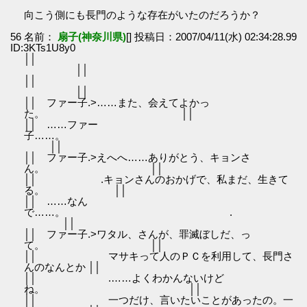
向こう側にも長門のような存在がいたのだろうか？
56 名前：
扇子(神奈川県)
[] 投稿日：2007/04/11(水) 02:34:28.99
ID:3KTs1U8y0
│
││
│
││
││ ファー子.>……また、会えてよかっ
た。 ││
││ ……ファー
子……。
││
││ ファー子.>えへへ……ありがとう、キョンさ
ん。 ││
││ .キョンさんのおかげで、私まだ、生きて
る。 ││
││ ……なん
で……。 .
││
││ ファー子.>ワタル、さんが、罪滅ぼしだ、っ
て。 ││
││ マサキって人のＰＣを利用して、長門さ
んのなんとか ││
││ .……よくわかんないけど
ね。 ││
││ 一つだけ、言いたいことがあったの。一