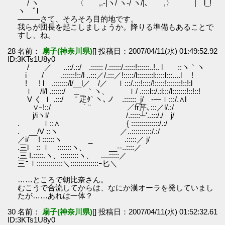
/ ヽ 〈 ,.-|ヽ/ ヽ-/ ヽ/|､ ,〉 | l_!
ヽ ﾞl
―――さて、そろそろ目的地です。
我らが団長を起こしましょうか。降りる準備もあることで
すし、ね。
28 名前：
扇子(神奈川県)
[] 投稿日：2007/04/11(水) 01:49:52.92
ID:3KTs1U8y0
/ ／ ..::/.::/ .:::::: /.::::::/.:::::!::::::..!.. l ::ヽ｀ヽ
i / .::::::!::/l ..:::／/.:::／!:::::/l::::::::l:::::l:::....l !
! ! l .:::::::/l/__l／ /／ ｌ:::/.:::!::::/!:::::!:::::::!::!:l
ｌ /l/l .::::::/ ＿_ ｀ヽ、 ｌ/ .::::l::/.:l:::/l:::::::!::!::!
V く ｌ .:::/ ¨ 疋ﾀ` ヽ､ノ .::::::_j/ -―ｌ:::/.∧l
∨ｰ!::/ ｀¨ ／fr芹､:::／l/.:/
j/iヽl/ /.:::::┴'..:::/./ j/
. ｌ::∧ { ::::::::::::::/.:/
. __/V ::ヽ ／..::::::::::/.:/
／i/ ! ::::::ヽ _ .:::::／ j/
.三l :: ｌ :::::::ヽ、 __‐-..::::／
.三 !.:::::.ヽ、:::::::::ヽ、 ....:::::／
三ﾆｌ:::::::::::::＼::::::::::::::ｰ匕＼
……ところで朝比奈さん。
むこうで合流してからは、なにか漢オーラを発していまし
たが……あれは一体？
30 名前：
扇子(神奈川県)
[] 投稿日：2007/04/11(水) 01:52:32.61
ID:3KTs1U8y0