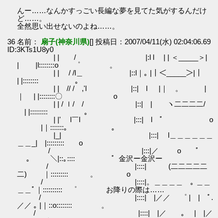
んー……なんかすっごい長編な夢を見てた気がするんだけ
ど……。
全然思い出せないのよね……。
36 名前：
扇子(神奈川県)
[] 投稿日：2007/04/11(水) 02:04:06.69
ID:3KTs1U8y0
| | / |:l l | | ＜_____＞|
| |l::::::::o ゜ 。
| | / /l＿ |::l｜｡ |｜＜_____＞|｜
| |:::::::: 。
| | // / ,'l |::| l |｜ 。 |
｜ | |::::::::〇 o
| | / ｌ/ / |::| | ヽ二二二二/
| |::::::::: ｡
| |' l￣l |:::| l ﾟ o
|｜:::::::｡ 。
|_| |:::| l＿＿＿＿＿＿
＿＿_| |::::::::: o
/ |:::|／ o ﾟ
。 ＼|::｡:::: ゜金沢ー金沢ー
/ |::::| (二二二二二
二) ｜::::::::: 。 o
/ |::::|。＿＿＿＿ ｡ ＿＿
＿＿ﾟ｜:::::::::: ゜ お降りの際は……
/ |::::| |／／ ゜ | | ﾟ.
／／ ｡ |｜::o:::::::: 。
/ |::::| |／ ｡ | |／