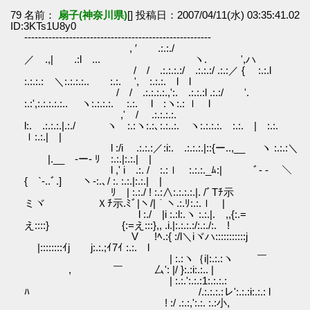
79 名前：
扇子(神奈川県)
[] 投稿日：2007/04/11(水) 03:35:41.02
ID:3KTs1U8y0
------------------------------------------------------
, ′ .:.:./
／ .,| .:l ... ヽ. ',ハ
/ / .:.:.:.:/ .:.:.:/ .:.:／ { :.:.l
:.:.:.: ＼:.:.:.:.. :.:. ', :.:.:. l l
/ / .:.:.:.:.,':. .:.:.:l .:.:/ '.
:.:',:.:.:.:.:.. ヽ:.:.:.:. :.:. l :ヽ:.: ｌ l
,' / .:.:.:.:.
l:. .:.:.:.|.:./ ヽ :.:ヽ:.:､:.:..:. ヽ:.:.:.:. :.:. | :.:.
ｌ:.:.| |
l :/i .:.:.:／:i:. .:.:.:.|::{ー..,__ ヽ :.:.:＼
|.__ゝ-ー- ﾘ :.:.|:.:.| |
l ,' i .:. / :.:ｌ :.:.:._ﾑ:| ﾞ- - ＼
{ `-..ﾞ.] ヽ-:.､/ :. :.:.|:.:.| |
ﾘ | :.:./ ! :.:∧:.:.:.:.|. /ﾞTﾁ示
ミヾ Ｘﾁ示.ﾐﾞ|ヽ/|｀ヽ.:.ﾘ:.:.ｌ |
l :./ |i :.:l:.ヽ :.:.|. ,,{:.=
え::::} {:=え:::},, .i.|:.:.:.:/:.:./:. !
V !ﾍ.:{ :/l＼iヾハ:::::::::::j
|::::::::ｲj j:.:.;ｲ7ｲ :.:. l
| :.:ヽ｛i|:.:.:ヽ ￣
, ￣ 厶': |/ }:.:i:.:.. |
| :.:.':.:.:1:.:.:.:
ﾊ /.:.:.:.:レ':.:.:i:.:.: l
! :/ .:.:,':.:. :.:小,