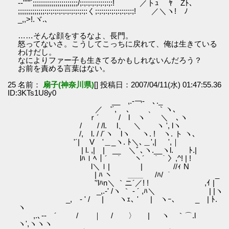
-‐'''"´;;;;;;;;;;;;;;;;;;;;;;/;:;:;:;:;:;:;:;:! ／トｭ ﾔ Zﾄ､
;;;;;;;;;;;;;:;:;:;:;:;:;:;:;:;:;:く;:;:;:;:;:;:;:;:;:;! ／＼ヽ! ﾉ
_,,>!.ヾ.､
……そんな顔をするなよ、長門。
怒ってないさ。こうしてこっちに戻れて、俺は生きている
わけだし。
なによりファー子も生きてるかもしれないんだろう？
お前を責める言葉はない。
25 名前：
扇子(神奈川県)
[] 投稿日：2007/04/11(水) 01:47:55.36
ID:3KTs1U8y0
__ ,.-￢- ､._
／ '´, ､ 、 ｀ヽ､
ｒ´ / l ヽ ＼ ､ヽ
/ / /l. l、 ＼ ヽ ', lヽ
/, l. / /´ヽ lヽ ヽ. ! ヽ. ト ヽ､
'´| V '＿_ヽ. ﾄ＼､＿',| ',｜
| l. ,| | __ ＼ﾞ､ヽ.__ヽl. ﾄ.|
lﾊｌﾍ｜´ ｀ ヽ´ ｀｀〉,^! | !
l＼ｌ| | //ｨ N
| ﾊ ヽ ＿＿ /ﾊ/ ｀ _
'′lﾊn＼ ｀ニ´／! ! ,ｲ |
_,.-' /ヽ ｀ - ´ ,ﾊ＼ | |ヽ
_, - ' / | ヽｪ､ ' | ヽｰ､ _ | ﾄ.
ヽ
,.､-‐ ´ / ｜ / 〉 | ヽ ｀⌒.l
ヽ',ヽヽヽ