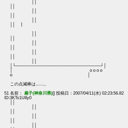
││
│
││
│
││
││ ┃
││
│
││
│
││
│
││
│└───────────────────────────┘│
│ o o o o
o │
この点滅棒は……。
51 名前：
扇子(神奈川県)
[] 投稿日：2007/04/11(水) 02:23:56.82
ID:3KTs1U8y0
│
││
│
││
│
││