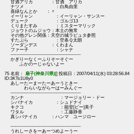
甘酒アリカ ：甘酒 アリカ
ナツメ ：白鳥由里
喜緑なんとか ：〃
イーリャン ：イーリャン・サンスー
デューク ：ゴルゴ13
くりまたすみ ：ミスターマリック
ジョウトのムジョウ：本土の無常
その他グレン関係：天空の城ラピュタ参照
すたぷら ：空条Ｑ太朗
ソーダンデス ：くわまん
ファー子 ：シャナ
-----------------------------------------------
かぎりーなくーふりそーそぐー
ふかのーじゃないよー
75 名前：
扇子(神奈川県)
[] 投稿日：2007/04/11(水) 03:28:56.84
ID:3KTs1U8y0
あしーたーまーたーあーうときー
わらいながらーはーみんぐー
-----------------------------------------------
カンナ ：マージョリー・ドー
シバナイカ ：シュドナイ
キクコ ：能登[ピー]美子
ワタル ：工藤静香
真シバナイカ ：ハンマ ユージロー
-----------------------------------------------
うれしーさをーあーつめよーうー