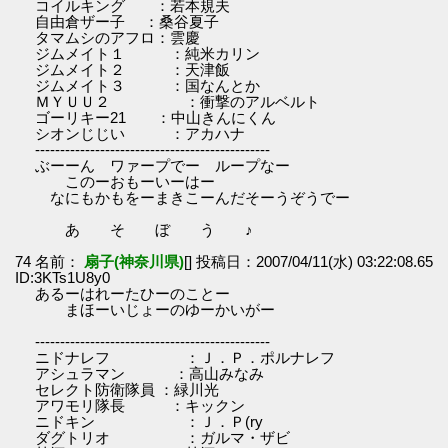
コイルキング ：若本規夫
自由倉ザー子 ：桑谷夏子
タマムシのアフロ：雲慶
ジムメイト１ ：純米カリン
ジムメイト２ ：天津飯
ジムメイト３ ：国なんとか
ＭＹＵＵ２ ：衝撃のアルベルト
ゴーリキー21 ：中山きんにくん
シオンじじい ：アカハナ
-----------------------------------------------
ぶーーん ワァープでー ループなー
このーおもーいーはー
なにもかもをーまきこーんだそーうぞうでー
あ そ ぼ う ♪
74 名前：
扇子(神奈川県)
[] 投稿日：2007/04/11(水) 03:22:08.65
ID:3KTs1U8y0
あるーはれーたひーのことー
まほーいじょーのゆーかいがー
-----------------------------------------------
ニドナレフ ：Ｊ．Ｐ．ポルナレフ
アシュラマン ：高山みなみ
セレクト防衛隊員 ：緑川光
アワモリ隊長 ：キックン
ニドキン ：Ｊ．Ｐ(ry
ダグトリオ ：ガルマ・ザビ