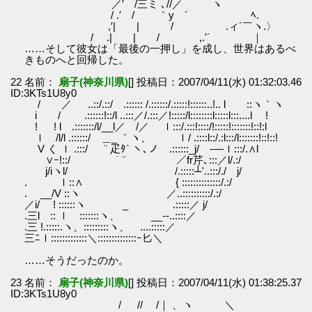
／′ /三ミ ､//／ ヽ
/ .′ / ｀y ´ ﾍ.
,′| | / .ィ´￣ヽ.〉
/ .| | / ,.'´ ｜
……そして彼女は「最後の一押し」を成し、世界はあるべ
きものへと回帰した。
22 名前：
扇子(神奈川県)
[] 投稿日：2007/04/11(水) 01:32:03.46
ID:3KTs1U8y0
/ ／ ..::/.::/ .:::::: /.::::::/.:::::!::::::..!.. l ::ヽ｀ヽ
i / .::::::!::/l ..:::／/.:::／!:::::/l::::::::l:::::l:::....l !
! ! l .:::::::/l/__l／ /／ ｌ:::/.:::!::::/!:::::!:::::::!::!:l
ｌ /l/l .::::::/ ＿_ ｀ヽ、 ｌ/ .::::l::/.:l:::/l:::::::!::!::!
V く ｌ .:::/ ¨ 疋ﾀ` ヽ､ノ .::::::_j/ -―ｌ:::/.∧l
∨ｰ!::/ ｀¨ ／fr芹､:::／l/.:/
j/iヽl/ /.:::::┴'..:::/./ j/
. ｌ::∧ { ::::::::::::::/.:/
. __/V ::ヽ ／..::::::::::/.:/
／i/ ! ::::::ヽ _ .:::::／ j/
.三l :: ｌ :::::::ヽ、 __‐-..::::／
.三 !.:::::.ヽ、:::::::::ヽ、 ....:::::／
三ﾆｌ:::::::::::::＼::::::::::::::ｰ匕＼
……そうだったのか。
23 名前：
扇子(神奈川県)
[] 投稿日：2007/04/11(水) 01:38:25.37
ID:3KTs1U8y0
/ // /｜ 、ヽ ＼