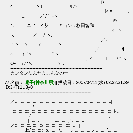
jﾊ.
ﾍ ヽ! /! /ヽ
!ﾍ ﾊ､ ,
＿＿,...､ ／|/｀ ‐ヽ
i!ﾍl
＼ ゝ-‐ニ‐-' ,. イ从' キョン：杉田智和
, ィ' ヽ
＼ ／ ﾉ ヽ､
／ /
｀ヽ ヽ- '´ r' ', ヽ
／ l /iｰ
ﾍ rﾆ' ﾍ l ﾞヽ
, -ｲ l /｀ヽ
Oﾍ / /-''ﾍ. l ヽ‐､
--------------------------------------------------------------
カンタンなんだよこんなのー
77 名前：
扇子(神奈川県)
[] 投稿日：2007/04/11(水) 03:32:31.29
ID:3KTs1U8y0
------------------------------------------------------
／:::::::::::::::::::::::::::::::::::::::::::::::::::::::::::::::::::::::::::::::::|
/
.:::::::::::::::::::::::::::::::::::::::::::::::::::::::::::::::::::::::::::::::::::::ト.､_
./ .:::::::::::::::::::::::::::::::::::::::::::::::::::::::::::::;::::::::::::::::::::
|........ :;:::::::::::／.:::::::::
／:::::::::::::/:::::::::/::::::::::::|::::i:::::::.. ::|
.l::/:::::::::l::::/........./.... ／..............／........./........