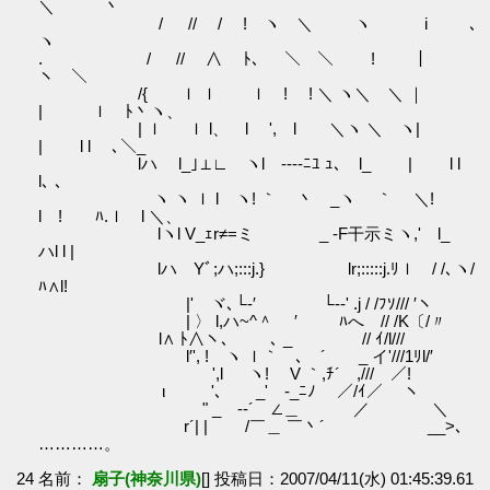
＼ 丶
/ // / ! ヽ ＼ ヽ i ､
ヽ
. / // ∧ ﾄ、 ＼ ＼ ! ｜
ヽ ＼
/{ ｌ ｌ ｌ ! ! ＼ ヽ＼ ＼ ｜
| ｌ ﾄ丶ヽ、
| ｌ ｌ l、 l ', l ＼ヽ ＼ ヽ|
| l l ､＼_
lハ l_｣⊥∟ ヽl ‐‐--ﾆﾕ ｭ､ l_ | l l
l､ 、
ヽ ヽ ｌ l ヽ! ｀ 丶 _ヽ ｀ ＼!
l ! ﾊ.ｌ l ＼、
lヽl V_ｪr≠=ミ _ -F干示ミヽ,' l_
ハl l |
lハ Yﾞ;ハ;:::j.} lr;:::::j.ﾘｌ / /､ヽ/
ﾊ∧l!
|' ヾ､└‐′ └‐‐' .j / /ﾌｿ/// ′ヽ
| 〉 l,ハ~^＾ ′ ﾊへ // /K〔/〃
l∧ ﾄ∧ヽ、 ､ _ // ｲ/l///
l′', ! ヽ ｌ｀ ､ ´ _ イ'///1ﾘl/′
',l ヽ! V ｀,ﾁ´ ,/// ／!
ι '､ _' -_ﾆﾉ ／/ｲ／ ヽ
" _ -‐´ ∠＿ ／ ＼
r´| | /￣＿ ￣丶´ __>､
…………。
24 名前：
扇子(神奈川県)
[] 投稿日：2007/04/11(水) 01:45:39.61