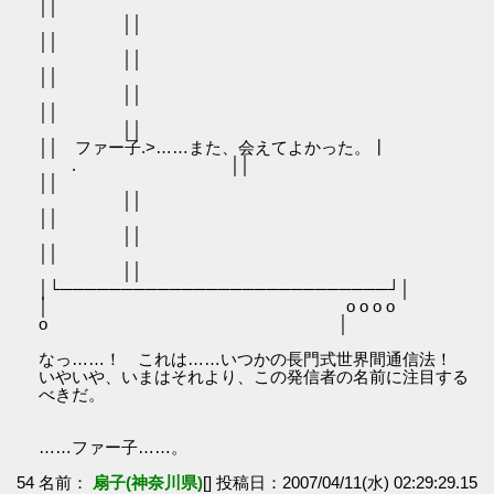
│
││
│
││
│
││
│
││
││ ファー子.>……また、会えてよかった。┃
. ││
│
││
│
││
│
││
│└───────────────────────────┘│
│ o o o o
o │
なっ……！ これは……いつかの長門式世界間通信法！
いやいや、いまはそれより、この発信者の名前に注目する
べきだ。
……ファー子……。
54 名前：
扇子(神奈川県)
[] 投稿日：2007/04/11(水) 02:29:29.15