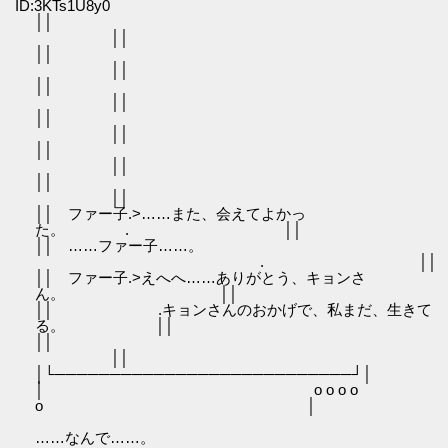
ID:3KTs1U8y0
│
││
│
││
│
││
│
││
│
││
│
││
││ ファー子.>……また、会えてよかっ
た。 . ││
││ ……ファー子……。
. ││
││ ファー子.>えへへ……ありがとう、キョンさ
ん。 ││
││ .キョンさんのおかげで、私まだ、生きて
る。 ││
│
││
│└───────────────────────────┘│
│ o o o o
o │
……なんで……。