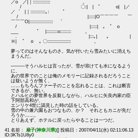
／o ／|｜:::::::::::::: 。
/ 〇:| | ﾟ o| |／
／゜ |｜::::::::::::｡: ﾟ
/ |:::::|O￣￣￣￣ ￣
￣￣￣O|::::::::::::::::::: ゜
/ |:::::| ｡ ﾟ o
___ ﾟ |:::::::::o::::::::: 。
. |:::｡| 。 |
Ｈ| ﾟ o ｡ 〇::::::::::::::::::: 。
夢ってのはそんなものさ。気が付いたら雪みたいに消えち
まうんだ。
―――そうハルヒは言ったが、雪が溶けても水になるよう
に、
あの世界でのことは俺のメモリーに記録されるだろうこと
は疑いようが無く、
……もちろんファー子のことを忘れることは、これは断言
できるが、無い。
とハルヒの夢世界を反芻しながら、ハルヒに矢良内家の臣
下阿部高和が、
エンリケ4世に謁見した時の話をしている。
雪の中の兼六園もおつなもの、か？ それともカニが先だ
ろうか……。
とりあえず、ホテルに戻ったらやることは一つだ。
41 名前：
扇子(神奈川県)
[] 投稿日：2007/04/11(水) 02:11:06.13
ID:3KTs1U8y0