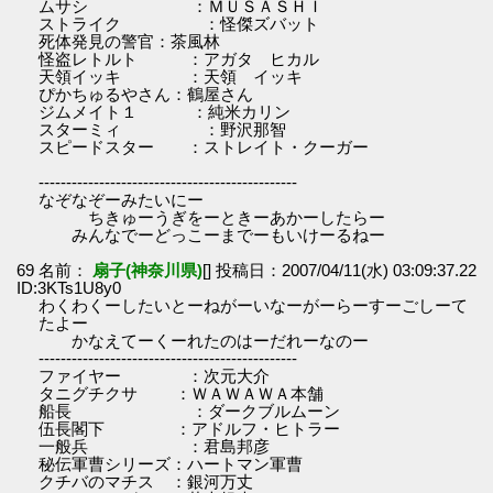
ムサシ ：ＭＵＳＡＳＨＩ
ストライク ：怪傑ズバット
死体発見の警官：茶風林
怪盗レトルト ：アガタ ヒカル
天領イッキ ：天領 イッキ
ぴかちゅるやさん：鶴屋さん
ジムメイト１ ：純米カリン
スターミィ ：野沢那智
スピードスター ：ストレイト・クーガー
-----------------------------------------------
なぞなぞーみたいにー
ちきゅーうぎをーときーあかーしたらー
みんなでーどっこーまでーもいけーるねー
69 名前：
扇子(神奈川県)
[] 投稿日：2007/04/11(水) 03:09:37.22
ID:3KTs1U8y0
わくわくーしたいとーねがーいなーがーらーすーごしーて
たよー
かなえてーくーれたのはーだれーなのー
-----------------------------------------------
ファイヤー ：次元大介
タニグチクサ ：ＷＡＷＡＷＡ本舗
船長 ：ダークブルムーン
伍長閣下 ：アドルフ・ヒトラー
一般兵 ：君島邦彦
秘伝軍曹シリーズ：ハートマン軍曹
クチバのマチス ：銀河万丈