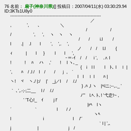
76 名前：
扇子(神奈川県)
[] 投稿日：2007/04/11(水) 03:30:29.94
ID:3KTs1U8y0
--------------------------------------------------------------
／
, ', ､ ＼
/ /
/ ', ', ヽ ヽ ヽ
/ / i.l /
l .| .l l ', ',. ',
ノ / / l.l {
ｨ | l } l l ',
ｰ＝-ｲ / / i ', .∧ l
! ! ﾊ ハ ,' ! l ヽ､_
{ i l l l ﾄ､ l ｌ |
', ﾊ / .l / l / / ｊ ,ゝ´
l l ｌ l ﾊ |
ヽ! ヾ ヽ./ |:/ |' _j／l / /./
} .ﾊ ,l ヽ |ﾍlニ;--,.._ '
｀ ､',.-;‐;二__ l / /./
ﾉ'" l.ﾍ. ﾄ､! '弋赱!~ ,
' 'T心!_ ｲ j l′
|rﾍ lヽ
´ ｀ l / ﾉ
ヽﾍ
l i l /'´
｀l | ',､
j | j /