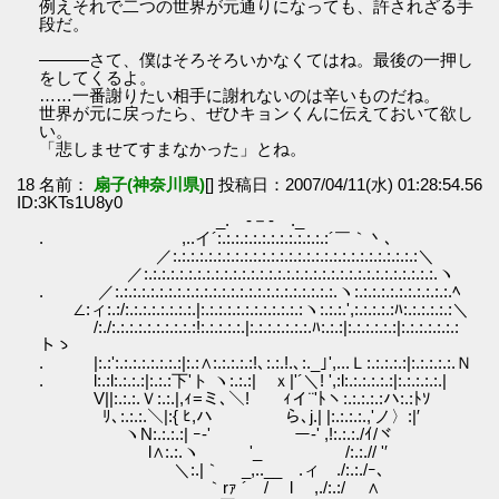
例えそれで二つの世界が元通りになっても、許されざる手
段だ。
―――さて、僕はそろそろいかなくてはね。最後の一押し
をしてくるよ。
……一番謝りたい相手に謝れないのは辛いものだね。
世界が元に戻ったら、ぜひキョンくんに伝えておいて欲し
い。
「悲しませてすまなかった」とね。
18 名前：
扇子(神奈川県)
[] 投稿日：2007/04/11(水) 01:28:54.56
ID:3KTs1U8y0
_. -－- ._
. ,..イ´:.:.:.:.:.:.:.:.:.:.:.:.:´￣｀丶､
／:.:.:.:.:.:.:.:.:.:.:.:.:.:.:.:.:.:.:.:.:.:.:.:.:.:.:.:＼
／:.:.:.:.:.:.:.:.:.:.:.:.:.:.:.:.:.:.:.:.:.:.:.:.:.:.:.:.:.:.:.:.:.ヽ
. ／:.:.:.:.:.:.:.:.:.:.:.:.:.:.:.:.:.:.:.:.:.:.:.:.:.ヽ:.:.:.:.:.:.:.:.:.:.:.ﾍ
∠:ィ:.:/:.:.:.:.:.:.:.:.|:.:.:.:.:.:.:.:.:.:.:.:ヽ:.:.:.',:.:.:.:.:ﾊ:.:.:.:.:.:＼
/:./:.:.:.:.:.:.:.:.:.:!:.:.:.:.:.|:.:.:.:.:.:.:.ﾊ:.:.:|:.:.:.:.:.:|:.:.:.:.:.:.:
トゝ
. |:.:':.:.:.:.:.:.:.:|:.:∧:.:.:.:.:!､:.:.!.､:._｣',...Ｌ:.:.:.:.:|:.:.:.:.:.Ｎ
. l:.:l:.:.:.:|:.:.:下'ト ヽ:.:.:| ｘ|'´＼! ',:l:.:.:.:.:.:|:.:.:.:.:.|
V||:.:.:.Ｖ:.:.|,ｨ=ミ､＼! ｨイ¨'ﾄヽ:.:.:.:.:ハ:.:ﾄｿ
ﾘ､:.:.:.＼|:{ ﾋ,ハ ら､j.| |:.:.:.:.,'ノ〉:|′
ヽN:.:.:.:| ｰ‐' ー-' ,!:.:.:./ｲ/ヾ
l∧:.:.ヽ '_ /:.:.// '′
＼:.|｀ _,..__ .ィ ./:.:./ｰ､
｀rｧ ´ / l ,./:.:/ ∧