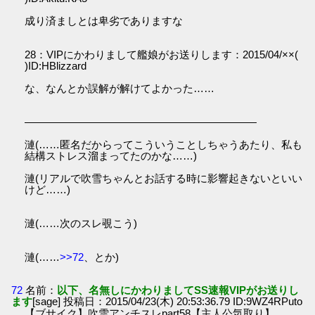
成り済ましとは卑劣でありますな
28：VIPにかわりまして艦娘がお送りします：2015/04/××(
)ID:HBlizzard
な、なんとか誤解が解けてよかった……
――――――――――――――――――――――
漣(……匿名だからってこういうことしちゃうあたり、私も
結構ストレス溜まってたのかな……)
漣(リアルで吹雪ちゃんとお話する時に影響起きないといい
けど……)
漣(……次のスレ覗こう)
漣(……
>>72
、とか)
72
名前：
以下、名無しにかわりましてSS速報VIPがお送りし
ます
[sage] 投稿日：2015/04/23(木) 20:53:36.79 ID:9WZ4RPuto
【ブサイク】吹雪アンチスレpart58【主人公気取り】