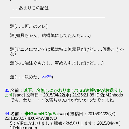
……あまりこの話は
――――――――――――――――――――――
漣(……何このスレ)
漣(如月ちゃん、結構気にしてたんだ……)
漣(アニメについては私は特に無意見だけど……何書こうか
な)
漣(火に油注ぐもよし、宥めるもよしだけど……)
漣(……決めた、
>>39
)
39
名前：
以下、名無しにかわりましてSS速報VIPがお送りし
ます
[sage] 投稿日：2015/04/22(水) 21:25:21.89 ID:2pM2hbodo
でも、わた・・・吹雪ちゃんはかわいかったですよね
44
名前：
◆tGuenHD/p/Ea
[saga] 投稿日：2015/04/22(水)
22:13:29.97 ID:0PhW0IRvO
5：VIPにかわりまして艦娘がお送りします：2015/04/××(
)ID:ktkr.msum