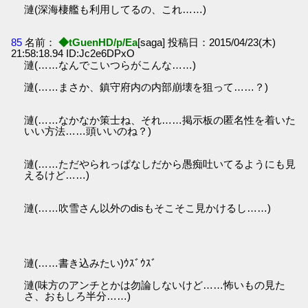
漣(深海棲艦も利用してるの、これ……)
85
名前：
◆tGuenHD/p/Ea
[saga] 投稿日：2015/04/23(木)
21:58:18.94 ID:Jc2e6DPxO
漣(……なんでこいつらがこんな……)
漣(……まさか、鎮守府内の内部崩壊を狙って……？)
漣(……なかなか策士ね、それ……掲示板の匿名性を着いた
いい方法……頭いいのね？)
漣(……ただやられっぱなしだから愚痴吐いてるようにも見
えるけど……)
漣(……吹雪さん以外のdisもそこそこ見かけるし……)
漣(……書き込みたい)ｳｽﾞｳｽﾞ
漣(味方のアンチとかは勿論しないけど……怖いもの見た
さ、おもしろ半分……)