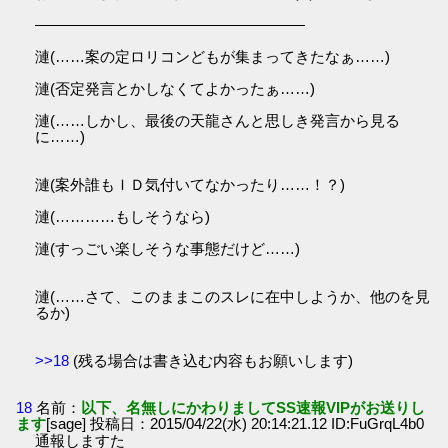
――――――――――――――――――
漣(……案の定ロリコンどもが集まってきたなぁ……)
漣(否定発言とかしなくてよかったぁ……)
漣(……しかし、最後の天龍さんと思しき発言から見る
に……)
漣(案外誰もＩＤ気付いてなかったり……！？)
漣(…………もしそうなら)
漣(すっごい楽しそうな事態だけど……)
漣(……さて、このままこのスレに在中しようか、他のを見
るか)
>>18
(残る場合は書き込む内容もお願いします)
18
名前：
以下、名無しにかわりましてSS速報VIPがお送りし
ます
[sage] 投稿日：2015/04/22(水) 20:14:21.12 ID:FuGrqL4b0
通報しますた