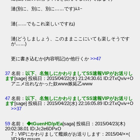
漣(別に、別に、別に……です)ﾑｽｰ
漣(……でもこれ楽しいですね)
漣(どうしましょう、このままここにいても楽しそうです
が……)
更に書き込むか(内容明記)か他行くか
>>47
37
名前：
以下、名無しにかわりましてSS速報VIPがお送りし
ます
[sage] 投稿日：2015/04/22(水) 21:24:30.61 ID:2TxQviv+O
アニメ出れなかった奴www嫉妬乙www
47
名前：
以下、名無しにかわりましてSS速報VIPがお送りし
ます
[sage] 投稿日：2015/04/22(水) 22:16:05.89 ID:2TxQviv+O
>>37
59
名前：
◆tGuenHD/p/Ea
[saga] 投稿日：2015/04/23(木)
20:02:38.01 ID:Jc2e6DPxO
7：VIPにかわりまして艦娘がお送りします：2015/04/××(
)ID:ktkr.msum