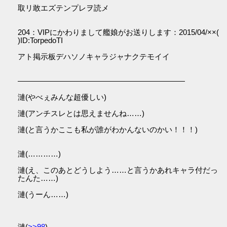
取リ敢エズテンプレヲ読メ
204：VIPにかわりまして艦娘がお送りします：2015/04/××(
)ID:TorpedoTI
アト掲示板デハソノキャラジャナクテモイイ
――――――――――――――――――――――
漣(やべぇみんな超優しい)
漣(アンチスレとは思えませんね……)
漣(と言うかここも私が誰がわかんないのかい！！！)
漣(…………)
漣(え、このあとどうしよう……と言うかあれキャラ付だっ
たんた……)
漣(うーん……)
漣(
>>98
)