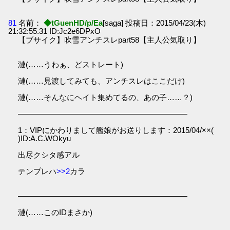
81
名前：
◆tGuenHD/p/Ea
[saga] 投稿日：2015/04/23(木)
21:32:55.31 ID:Jc2e6DPxO
【ブサイク】吹雪アンチスレpart58【主人公気取り】
漣(……うわぁ、どストレート)
漣(……見渡してみても、アンチスレはここだけ)
漣(……そんなにヘイト集めてるの、あの子……？)
――――――――――――――――――――――
1：VIPにかわりまして艦娘がお送りします：2015/04/××(
)ID:A.C.WOkyu
出尽クシタ感アル
テンプレハ
>>2
カラ
――――――――――――――――――――――
漣(……このIDまさか)