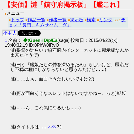
【安価】漣「鎮守府掲示板」【艦これ】
メニュー
●
トップ
作品一覧
作者一覧
掲示板
検索
リンク
チ
■
■
■
■
■
■
SS：
ョン「長門、キムサハムニダ」
大
小
中
1
名前：
◆tGuenHD/p/Ea
[saga] 投稿日：2015/04/22(水)
19:40:32.19 ID:0PhW0IRvO
漣(提督の計らいで鎮守府内インターネットに掲示板なんか
出来たそうで)
漣(曰く『艦娘たちの仲を深めるため』らしいけど、匿名だ
し不穏の種にしかならないと思うんだけど……)
漣(……まぁ、面白そうだしいいですけど)
漣(何か面白そうなスレッドはないですかね～、っと)ｶﾁｶﾁ
漣(……ん、これ気になるかも……)
漣(タイトルは……
>>3
？)