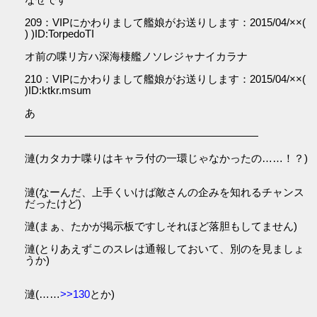
209：VIPにかわりまして艦娘がお送りします：2015/04/××(
) )ID:TorpedoTI
オ前の喋リ方ハ深海棲艦ノソレジャナイカラナ
210：VIPにかわりまして艦娘がお送りします：2015/04/××(
)ID:ktkr.msum
あ
――――――――――――――――――――――
漣(カタカナ喋りはキャラ付の一環じゃなかったの……！？)
漣(なーんだ、上手くいけば敵さんの企みを知れるチャンス
だったけど)
漣(まぁ、たかが掲示板ですしそれほど落胆もしてません)
漣(とりあえずこのスレは通報しておいて、別のを見ましょ
うか)
漣(……
>>130
とか)