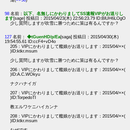
98
名前：
以下、名無しにかわりましてSS速報VIPがお送りし
ます
[sage] 投稿日：2015/04/23(木) 22:56:23.79 ID:BlUH6LOgO
少し質問しますが吹雪に勝つために策は有るんですか？
127
名前：
◆tGuenHD/p/Ea
[saga] 投稿日：2015/04/30(木)
19:54:55.61 ID:ccF4+vD4o
205：VIPにかわりまして艦娘がお送りします：2015/04/××(
)ID:ktkr.msum
少し質問しますが吹雪に勝つために策は有るんですか？
206：VIPにかわりまして艦娘がお送りします：2015/04/××(
)ID:A.C.WOkyu
ナクハナイガ
207：VIPにかわりまして艦娘がお送りします：2015/04/××(
)ID:TorpedoTI
教エルワケニハイカンナ
208：VIPにかわりまして艦娘がお送りします：2015/04/××(
)ID:ktkr.msum
なぜです