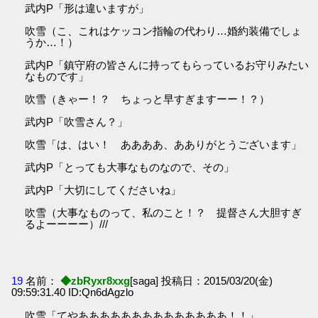
武内P「形は違いますが」
吹雪（こ、これはケッコン指輪の代わり…婚約装備でしょ
うか…！）
武内P「鎮守府の皆さんに持ってもらっているお守りみたい
なものです」
吹雪（きゃー！？ ちょっと早すぎますーー！？）
武内P「吹雪さん？」
吹雪「は、はい！ ああああ、あありがとうございます」
武内P「とっても大事なものなので、その」
武内P「大切にしてくださいね」
吹雪（大事なものって、私のこと！？ 提督さん大胆すぎ
るよーーーー）///
19
名前：
◆zbRyxr8xxg
[saga] 投稿日：2015/03/20(金)
09:59:31.40 ID:Qn6dAgzlo
吹雪「てやああああああああああああああ！！」