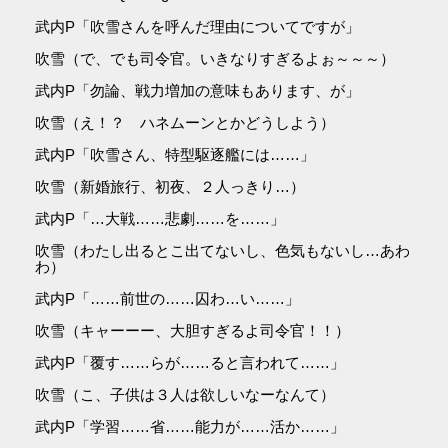
武内P「吹雪さんを呼んだ理由についてですが」
吹雪（で、でも司令官。いきなりすぎるよぉ～～～）
武内P「勿論、戦力増加の意味もあります、が」
吹雪（え！？ ハネムーンとかどうしよう）
武内P「吹雪さん、特型駆逐艦には……」
吹雪（新婚旅行、初夜、２人っきり…）
武内P「…大戦……悲劇……を……」
吹雪（わたし出るとこ出てないし、色気もないし…あわ
わ）
武内P「……前世の……囚わ…い……」
吹雪（キャーーー、大胆すぎるよ司令官！！）
武内P「覆す……らが……ると言われて……」
吹雪（こ、子供は３人は欲しいなーなんて）
武内P「学習……省……能力が……活か……」