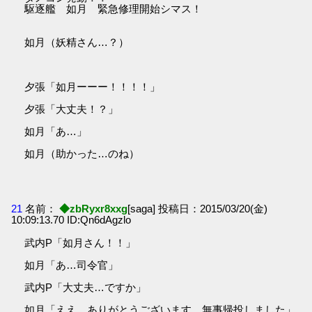
駆逐艦 如月 緊急修理開始シマス！
如月（妖精さん…？）
夕張「如月ーーー！！！！」
夕張「大丈夫！？」
如月「あ…」
如月（助かった…のね）
21
名前：
◆zbRyxr8xxg
[saga] 投稿日：2015/03/20(金)
10:09:13.70 ID:Qn6dAgzlo
武内P「如月さん！！」
如月「あ…司令官」
武内P「大丈夫…ですか」
如月「ええ、ありがとうございます。無事帰投しました」