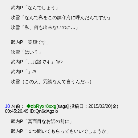
武内P「なんでしょう」
吹雪「なんで私をこの鎮守府に呼んだんですか」
吹雪「私、何も出来ないのに…」
武内P「笑顔です」
吹雪「はい？」
武内P「…冗談です」ｺﾎﾝ
武内P「」///
吹雪（この人、冗談なんて言うんだ…）
10
名前：
◆zbRyxr8xxg
[saga] 投稿日：2015/03/20(金)
09:45:26.49 ID:Qn6dAgzlo
武内P「真面目なお話の前に」
武内P「１つ聞いてもらってもいいでしょうか」