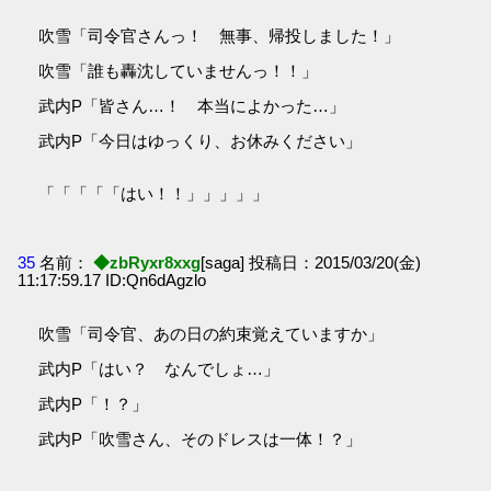
吹雪「司令官さんっ！ 無事、帰投しました！」
吹雪「誰も轟沈していませんっ！！」
武内P「皆さん…！ 本当によかった…」
武内P「今日はゆっくり、お休みください」
「「「「「はい！！」」」」」
35
名前：
◆zbRyxr8xxg
[saga] 投稿日：2015/03/20(金)
11:17:59.17 ID:Qn6dAgzlo
吹雪「司令官、あの日の約束覚えていますか」
武内P「はい？ なんでしょ…」
武内P「！？」
武内P「吹雪さん、そのドレスは一体！？」