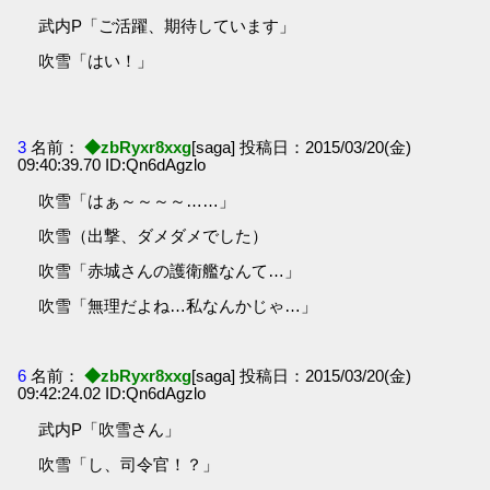
武内P「ご活躍、期待しています」
吹雪「はい！」
3
名前：
◆zbRyxr8xxg
[saga] 投稿日：2015/03/20(金)
09:40:39.70 ID:Qn6dAgzlo
吹雪「はぁ～～～～……」
吹雪（出撃、ダメダメでした）
吹雪「赤城さんの護衛艦なんて…」
吹雪「無理だよね…私なんかじゃ…」
6
名前：
◆zbRyxr8xxg
[saga] 投稿日：2015/03/20(金)
09:42:24.02 ID:Qn6dAgzlo
武内P「吹雪さん」
吹雪「し、司令官！？」