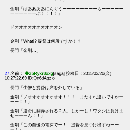
金剛「ばああああにんぐうーーーーーーーーらーーーーー
ーーーーーーぶ！！！！」
ドオオオオオオオオオオン
金剛「What!? 提督は何所ですか！？」
長門「金剛…」
27
名前：
◆zbRyxr8xxg
[saga] 投稿日：2015/03/20(金)
10:27:22.69 ID:Qn6dAgzlo
長門「生憎と提督は席を外している」
金剛「ノオオオオオオオオ！！！ またすれ違いですかー
ーー！！」
金剛「運命に翻弄される２人、しかーし！ワタシは負けま
せーーーん！！」
金剛「この自慢の電探でー！ 提督を見つけ出すねーー
ー！」