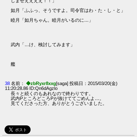
しませええええ！！」
如月「ふふっ、そうですよ。司令官はわ・た・し・と」
睦月「如月ちゃん。睦月がいるのに…」
武内「…け、検討してみます」
艦
38
名前：
◆zbRyxr8xxg
[saga] 投稿日：2015/03/20(金)
11:20:28.86 ID:Qn6dAgzlo
長々と続くのもあれなので終わりです。
武内PところどころPが抜けててごめんよ…。
見てくださった方、ありがとうございました。