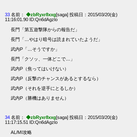
33
名前：
◆zbRyxr8xxg
[saga] 投稿日：2015/03/20(金)
11:16:01.90 ID:Qn6dAgzlo
長門「第五遊撃隊からの報告だ」
長門「…やはり暗号は読まれていたようだ」
武内P「…そうですか」
長門「クソッ、一体どこで…」
武内P（焦ってはいけない）
武内P（反撃のチャンスがあるとするなら）
武内P（それを逆手にとるしか）
武内P（勝機はありません）
34
名前：
◆zbRyxr8xxg
[saga] 投稿日：2015/03/20(金)
11:17:15.51 ID:Qn6dAgzlo
AL/MI攻略