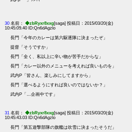
30
名前：
◆zbRyxr8xxg
[saga] 投稿日：2015/03/20(金)
10:45:09.40 ID:Qn6dAgzlo
長門「今年のカレーは第六駆逐隊に決まったぞ」
提督「そうですか」
長門「全く、私以上に辛い物が苦手だからな」
長門「カレー以外のメニューを考えれば良いものを」
武内P「皆さん、楽しみにしてますから」
長門「選べるようにすれば良いのではないか？」
武内P「…企画中です」
31
名前：
◆zbRyxr8xxg
[saga] 投稿日：2015/03/20(金)
10:45:43.03 ID:Qn6dAgzlo
長門「第五遊撃部隊の旗艦は吹雪に決まったそうだ」