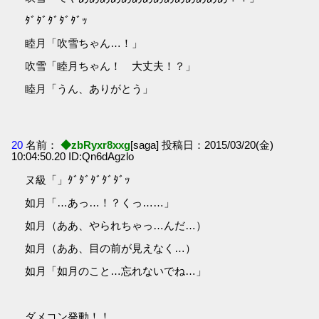
ﾀﾞﾀﾞﾀﾞﾀﾞﾀﾞｯ
睦月「吹雪ちゃん…！」
吹雪「睦月ちゃん！ 大丈夫！？」
睦月「うん、ありがとう」
20
名前：
◆zbRyxr8xxg
[saga] 投稿日：2015/03/20(金)
10:04:50.20 ID:Qn6dAgzlo
ヌ級「」ﾀﾞﾀﾞﾀﾞﾀﾞﾀﾞｯ
如月「…あっ…！？くっ……」
如月（ああ、やられちゃっ…んだ…）
如月（ああ、目の前が見えなく…）
如月「如月のこと…忘れないでね…」
ダメコン発動！！