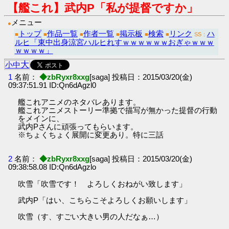
【艦これ】武内P「私が提督ですか」
メニュー
●
トップ
作品一覧
作者一覧
掲示板
検索
リンク
ハ
■
■
■
■
■
■
SS：
ルヒ「東中出身涼宮ハルヒれすｗｗｗｗｗｗおぎゃｗｗｗ
ｗｗｗｗ」
大
小
中
1
名前：
◆zbRyxr8xxg
[saga] 投稿日：2015/03/20(金)
09:37:51.91 ID:Qn6dAgzl0
艦これアニメのネタバレあります。
艦これアニメストーリー準拠で描写が無かった提督の行動
をメインに、
武内Pさんに頑張ってもらいます。
※ちょくちょく展開に変更あり。特に三話
2
名前：
◆zbRyxr8xxg
[saga] 投稿日：2015/03/20(金)
09:38:58.08 ID:Qn6dAgzlo
吹雪「吹雪です！ よろしくおねがい致します」
武内P「はい、こちらこそよろしくお願いします」
吹雪（す、すごい大きい男の人だなぁ…）