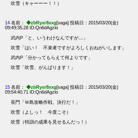
吹雪（キャーーー！！）
14
名前：
◆zbRyxr8xxg
[saga] 投稿日：2015/03/20(金)
09:49:35.28 ID:Qn6dAgzlo
武内P「と、いうわけなんですが…」
吹雪「はい！ 不束者ですがよろしくおねがいします」
武内P「分かってもらえて何よりです」
吹雪「吹雪、がんばります！」
15
名前：
◆zbRyxr8xxg
[saga] 投稿日：2015/03/20(金)
09:54:40.71 ID:Qn6dAgzlo
長門「Ｗ島攻略作戦、決行だ！」
吹雪（よしっ！ 今度こそ）
吹雪（特訓の成果を見せるんだっ！）