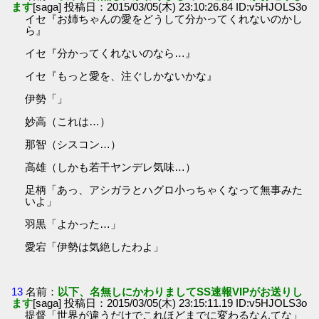
ます
[saga] 投稿日：2015/03/05(木) 23:10:26.84 ID:v5HJOLS3o
イセ『お姉ちゃんの愛をどうして分かってくれないのかし
ら』
イセ『分かってくれないのなら…』
イセ『もっと愛を、注ぐしかないかな』
伊勢「」
妙高（これは…）
那智（シスコン…）
高雄（しかも若干ヤンデレ気味…）
足柄「あっ、アシガラとハグロ小っちゃくなって無事みた
いよ」
羽黒「よかった…」
愛宕「伊勢は気絶したわよ」
13
名前：
以下、名無しにかわりましてSS速報VIPがお送りし
ます
[saga] 投稿日：2015/03/05(木) 23:15:11.19 ID:v5HJOLS3o
提督「世界が違うだけでこれほどまでに変わるなんてな」