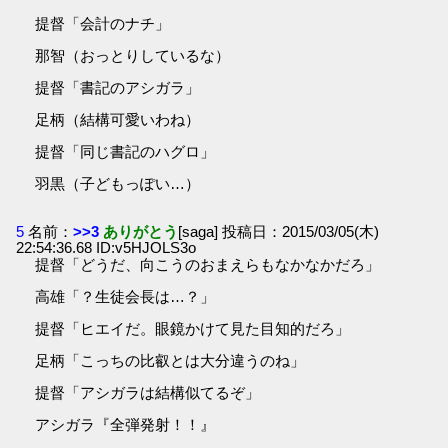
提督「会計のナチ」
那智（おっとりしているな）
提督「書記のアシガラ」
足柄（結構可愛いわね）
提督「同じ書記のハグロ」
羽黒（子どもっぽい…）
5
名前：
>>3
ありがとう
[saga] 投稿日：2015/03/05(木)
22:54:36.68 ID:v5HJOLS3o
提督「どうだ、向こうのおまえらもなかなかだろ」
高雄「？生徒会長は…？」
提督「ヒエイだ。眼鏡かけて見た目知的だろ」
足柄「こっちの比叡とは大分違うのね」
提督「アシガラは結構似てるぞ」
アシガラ『全弾発射！！』