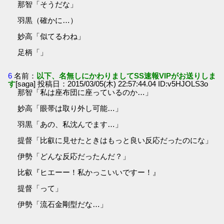
那智「そうだな」
羽黒（確かに…）
妙高「似てるわね」
足柄「」
6
名前：
以下、名無しにかわりましてSS速報VIPがお送りしま
す
[saga] 投稿日：2015/03/05(木) 22:57:44.04 ID:v5HJOLS3o
那智「私は座布団に座っているのか…」
妙高「眼帯は取り外し可能…」
羽黒「あの、私沈んでます…」
提督「比叡に見せたときはもっと良い反応だったのにな」
伊勢「どんな反応だったんだ？」
比叡『ヒエーー！私かっこいいですー！』
提督「って」
伊勢「流石金剛型だな…」