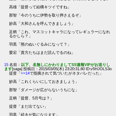
高雄「提督って結構キツイですね」
那智「今のうちに伊勢を取り押さえるぞ」
妙高「大和さんを呼んできましょう」
足柄「これ、マスコットキャラになってレギュラーになれ
るかしら？」
羽黒「熊のぬいぐるみになって？」
愛宕「貴方たちはまだ読んでるのね」
15
名前：
以下、名無しにかわりましてSS速報VIPがお送りし
ます
[saga] 投稿日：2015/03/05(木) 23:20:31.80 ID:v5HJOLS3o
提督「
>>14
で指摘されて気づいたがネタバレだった」
妙高「これくらいにしておきましょう」
那智「ダメージが広がらないうちにな」
足柄「提督、5月号は？」
提督「まだ出てない」
羽黒「続きが気になります」