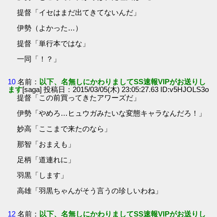
提督「イセはまだ出てきてないんだ」
伊勢（よかった…）
提督「単行本ではな」
一同「！？」
10
名前：
以下、名無しにかわりましてSS速報VIPがお送りし
ます
[saga] 投稿日：2015/03/05(木) 23:05:27.63 ID:v5HJOLS3o
提督「この前買ってきたアワーズだ」
伊勢「やめろ…ヒュウガみたいな変態キャラなんだろ！」
妙高「ここまで来たのなら」
那智「おまえも」
足柄「道連れに」
羽黒「します」
高雄「羽黒ちゃんがそう言うの珍しいわね」
12
名前：
以下、名無しにかわりましてSS速報VIPがお送りし