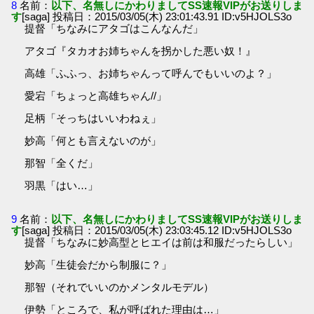
8
名前：
以下、名無しにかわりましてSS速報VIPがお送りしま
す
[saga] 投稿日：2015/03/05(木) 23:01:43.91 ID:v5HJOLS3o
提督「ちなみにアタゴはこんなんだ」
アタゴ『タカオお姉ちゃんを拐かした悪い奴！』
高雄「ふふっ、お姉ちゃんって呼んでもいいのよ？」
愛宕「ちょっと高雄ちゃん//」
足柄「そっちはいいわねぇ」
妙高「何とも言えないのが」
那智「全くだ」
羽黒「はい…」
9
名前：
以下、名無しにかわりましてSS速報VIPがお送りしま
す
[saga] 投稿日：2015/03/05(木) 23:03:45.12 ID:v5HJOLS3o
提督「ちなみに妙高型とヒエイは前は和服だったらしい」
妙高「生徒会だから制服に？」
那智（それでいいのかメンタルモデル）
伊勢「ところで、私が呼ばれた理由は…」