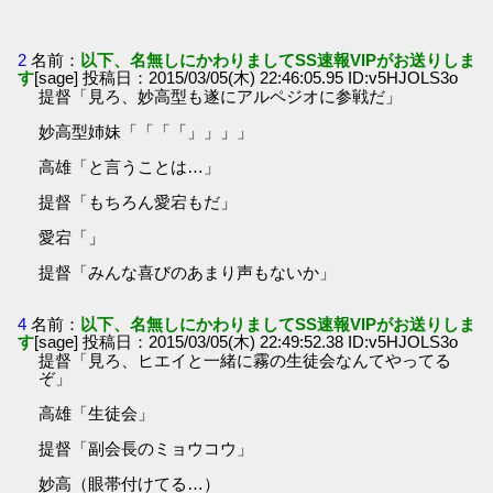
2
名前：
以下、名無しにかわりましてSS速報VIPがお送りしま
す
[sage] 投稿日：2015/03/05(木) 22:46:05.95 ID:v5HJOLS3o
提督「見ろ、妙高型も遂にアルペジオに参戦だ」
妙高型姉妹「「「「」」」」
高雄「と言うことは…」
提督「もちろん愛宕もだ」
愛宕「」
提督「みんな喜びのあまり声もないか」
4
名前：
以下、名無しにかわりましてSS速報VIPがお送りしま
す
[sage] 投稿日：2015/03/05(木) 22:49:52.38 ID:v5HJOLS3o
提督「見ろ、ヒエイと一緒に霧の生徒会なんてやってる
ぞ」
高雄「生徒会」
提督「副会長のミョウコウ」
妙高（眼帯付けてる…）