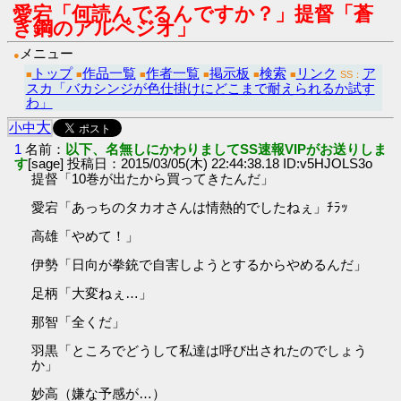
愛宕「何読んでるんですか？」提督「蒼
き鋼のアルペジオ」
メニュー
●
トップ
作品一覧
作者一覧
掲示板
検索
リンク
ア
■
■
■
■
■
■
SS：
スカ「バカシンジが色仕掛けにどこまで耐えられるか試す
わ」
大
小
中
1
名前：
以下、名無しにかわりましてSS速報VIPがお送りしま
す
[sage] 投稿日：2015/03/05(木) 22:44:38.18 ID:v5HJOLS3o
提督「10巻が出たから買ってきたんだ」
愛宕「あっちのタカオさんは情熱的でしたねぇ」ﾁﾗｯ
高雄「やめて！」
伊勢「日向が拳銃で自害しようとするからやめるんだ」
足柄「大変ねぇ…」
那智「全くだ」
羽黒「ところでどうして私達は呼び出されたのでしょう
か」
妙高（嫌な予感が…）