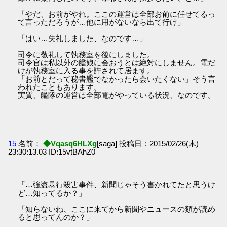
「やだ、お前がやれ。ここの運営は全部お前に任せてるっ
て言っただろうが…他に用がないなら出て行け」
「はい…失礼しました、なのです…」
司令に敬礼して執務室を後にしました。
司令官は私以外の艦娘に会おうとは絶対にしません。電だ
けが執務室に入る事を許されて居ます。
「お前とだって秘書艦でなかったら会いたくない」そう言
われたこともあります。
実質、艦隊の運営は全部電がやっている状況、なのです。
15
名前：
◆Vqasq6HLXg
[saga] 投稿日：2015/02/26(木)
23:30:13.03 ID:15vtBAhZ0
「…強盗暴行殺害事件、新聞じゃそう書かれてたと思うけ
ど…知ってるか？」
「知らないね、ここに来てから新聞やニュースの類が読め
ると思ってんのか？」