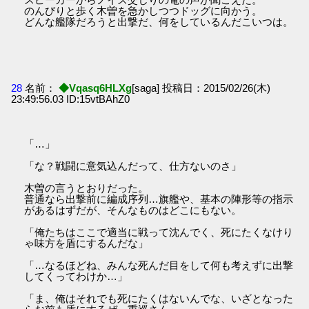
のんびりと歩く木曽を急かしつつドッグに向かう。
どんな艦隊だろうと出撃だ、何をしているんだこいつは。
28
名前：
◆Vqasq6HLXg
[saga] 投稿日：2015/02/26(木)
23:49:56.03 ID:15vtBAhZ0
「…」
「な？戦闘に意気込んだって、仕方ないのさ」
木曽の言うとおりだった。
普通なら出撃前に編成序列…旗艦や、基本の陣形等の指示
があるはずだが、そんなものはどこにもない。
「俺たちはここで適当に戦って沈んでく、死にたくなけり
ゃ味方を盾にするんだな」
「…なるほどね、みんな死んだ目をして何も考えずに出撃
してくってわけか…」
「ま、俺はそれでも死にたくはないんでな、いざとなった