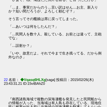
「…ま、事実だからのう…言い訳はせん…お主、新入り
か？短い間だろうが、よろしく頼むぞ？」
そう言ってその艦娘は席に戻ってしまった。
「…あいつは何をしたんだ？」
「…民間人を数十人、殺している、お前とは違って、主砲
でな」
「…誤射か？」
「いや、故意だよ。それで今まで生き残ってる、だから例
外なのさ」
22
名前：
◆Vqasq6HLXg
[saga] 投稿日：2015/02/26(木)
23:43:31.21 ID:15vtBAhZ0
『南西諸島海域で複数の深海凄艦を発見したと民間船から
の情報が入った、当海域は有人島も存在している、現地住
民に被害が出る前に当海域の深海凄艦を駆逐してもらいた