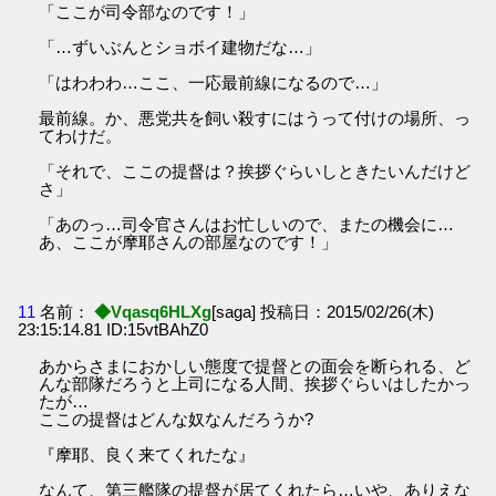
「ここが司令部なのです！」
「…ずいぶんとショボイ建物だな…」
「はわわわ…ここ、一応最前線になるので…」
最前線。か、悪党共を飼い殺すにはうって付けの場所、っ
てわけだ。
「それで、ここの提督は？挨拶ぐらいしときたいんだけど
さ」
「あのっ…司令官さんはお忙しいので、またの機会に…
あ、ここが摩耶さんの部屋なのです！」
11
名前：
◆Vqasq6HLXg
[saga] 投稿日：2015/02/26(木)
23:15:14.81 ID:15vtBAhZ0
あからさまにおかしい態度で提督との面会を断られる、ど
んな部隊だろうと上司になる人間、挨拶ぐらいはしたかっ
たが…
ここの提督はどんな奴なんだろうか?
『摩耶、良く来てくれたな』
なんて、第三艦隊の提督が居てくれたら…いや、ありえな