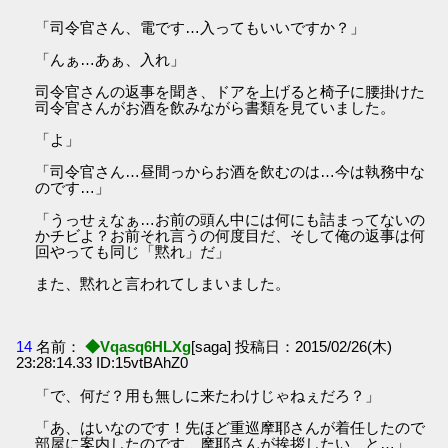
「司令官さん、電です…入ってもいいですか？」
「んぁ…あぁ、入れ」
司令官さんの返事を聞き、ドアを上げると椅子に腰掛けた
司令官さんがお酒を飲みながら書類を見ていました。
「よ」
「司令官さん…昼間っからお酒を飲むのは…今は執務中な
のです…」
「うっせぇなぁ…お前の頭ん中には何にも詰まってないの
かチビよ？お前それ言うの何度目だ、そして俺の返事は何
回やっても同じ「黙れ」だ」
また、黙れと言われてしまいました。
14
名前：
◆Vqasq6HLXg
[saga] 投稿日：2015/02/26(木)
23:28:14.33 ID:15vtBAhZ0
「で、何だ？用も無しに来たわけじゃねぇだろ？」
「あ、はいなのです！先ほど重巡摩耶さんが着任したので
部屋に案内したのです、摩耶さんが挨拶したい、と…」