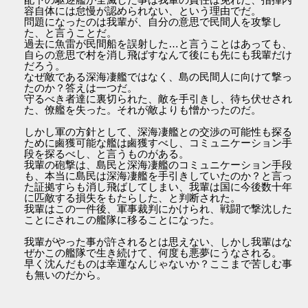
容自体には怠慢が認められない、という理由でだ。
問題になったのは我輩が、自分の意思で民間人を攻撃し
た、と言うことだ。
過去に魚雷が民間船を誤射した…と言うことはあっても、
自らの意思で村を消し飛ばすなんて後にも先にも我輩だけ
だろう。
なぜ敵である深海凄艦ではなく、島の民間人に向けて撃っ
たのか？答えは一つだ。
守るべき者達に裏切られた、敵を手引きし、待ち伏せされ
た、僚艦を失った。それが敵よりも憎かったのだ。
しかし軍の方針として、深海凄艦との交渉の可能性も探る
ために鹵獲可能な艦は鹵獲すべし、コミュニケーション手
段を探るべし、と言うものがある。
我輩の砲撃は、島民と深海凄艦のコミュニケーション手段
も、本当に島民は深海凄艦を手引きしていたのか？と言っ
た証拠すらも消し飛ばしてしまい、我輩は国に今後数十年
に匹敵する損失をもたらした、と判断された。
我輩はこの一件後、軍事裁判にかけられ、戦闘で撃沈した
ことにされこの艦隊に移ることになった。
我輩がやった事が許されるとは思えない、しかし我輩はな
ぜかこの艦隊で生き続けて、何度も悪夢にうなされる。
早く沈んだものは幸運なんじゃないか？ここまで苦しむ事
も無いのだから。