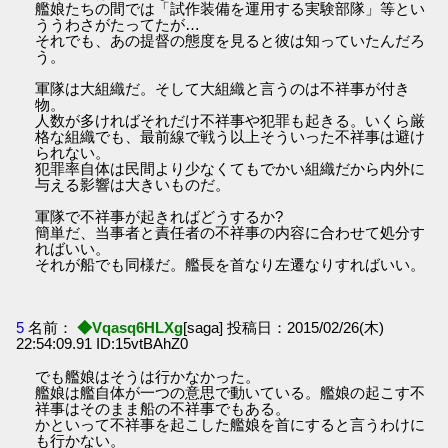
艦娘たちの間では「試作装備を運用する実験部隊」等とい
ううわさがたってたが…
それでも、あの提督の態度を見ると彼は知っていたんだろ
う。
軍隊は大組織だ。そして大組織と言うのは不祥事が付き
物。
人数が多ければそれだけ不祥事や犯罪も起きる。いくら厳
格な組織でも、最前線で戦う以上そういった不祥事は避け
られない。
犯罪率自体は民間より少なくてもでかい組織だから内外に
与える影響は大きいものだ。
軍隊で不祥事が起きればどうするか?
簡単だ、当事者と責任者の不祥事の内容に合わせて処分す
ればいい。
それが船でも同様だ。艦長を首なり左遷なりすればいい。
5
名前：
◆Vqasq6HLXg
[saga] 投稿日：2015/02/26(木)
22:54:09.91 ID:15vtBAhZ0
でも艦娘はそうは行かなかった。
艦娘は艦自体が一つの意思で動いている。艦娘の起こす不
祥事はそのまま船の不祥事でもある。
かといって不祥事を起こした艦娘を首にすると言うわけに
も行かない。