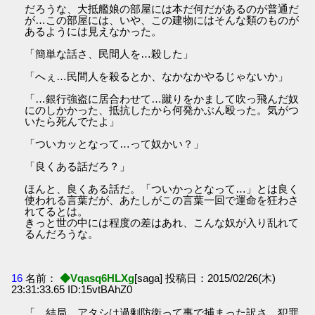
だろうな、大抵艦娘の部屋には本だ何だがあるのが普通だ
が…この部屋には、いや、この建物にはそんな類のものが
あるようには見えなかった。
「簡単な話さ、民間人を…殺した」
「へぇ…民間人を殺るとか、なかなかやるじゃないか」
「…銀行強盗に居合わせて…蹴りをかまして吹っ飛んだ奴
にのしかかった、抵抗したから何発かぶん殴った。気がつ
いたら死んでたよ」
「ついカッとなって…って奴かい？」
「良くある話だろ？」
ほんと、良くある話だ。「ついかっとなって…」とは良く
使われる言葉だが、あたしがこの言葉一回で運命を狂わさ
れてるとは。
きっと世の中には程度の差はあれ、こんな奴が入り乱れて
るんだろうな。
16
名前：
◆Vqasq6HLXg
[saga] 投稿日：2015/02/26(木)
23:31:33.65 ID:15vtBAhZ0
「…結局、アタシは過剰防衛って事で捕まった訳さ、犯罪