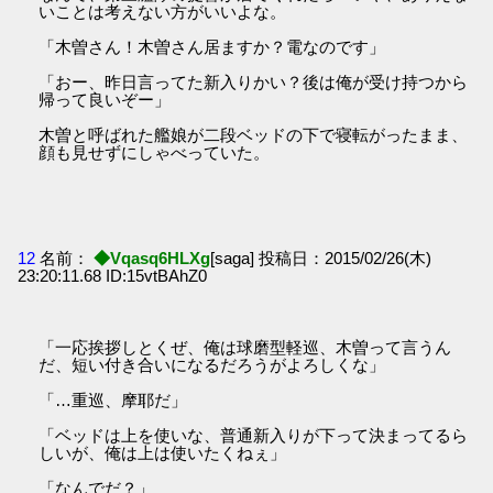
いことは考えない方がいいよな。
「木曽さん！木曽さん居ますか？電なのです」
「おー、昨日言ってた新入りかい？後は俺が受け持つから
帰って良いぞー」
木曽と呼ばれた艦娘が二段ベッドの下で寝転がったまま、
顔も見せずにしゃべっていた。
12
名前：
◆Vqasq6HLXg
[saga] 投稿日：2015/02/26(木)
23:20:11.68 ID:15vtBAhZ0
「一応挨拶しとくぜ、俺は球磨型軽巡、木曽って言うん
だ、短い付き合いになるだろうがよろしくな」
「…重巡、摩耶だ」
「ベッドは上を使いな、普通新入りが下って決まってるら
しいが、俺は上は使いたくねぇ」
「なんでだ？」