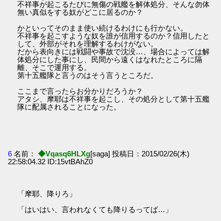
不祥事が起こるたびに無傷の戦艦を解体処分、そんな勿体
無い真似をする奴がどこに居るのか？
かといってそのまま使い続けるわけにも行かない。
不祥事を起こすような奴を誰が信用するのか？信用したと
して、外部がそれを理解するわけがない。
だから表向きには戦闘や事故で沈没…、場合によっては解
体処分にした事にし、民間から遠くはなれたところに隔
離、そこで運用する。
第十五艦隊と言うのはそう言うところだ。
ここまで言ったらお分かりだろうか？
アタシ、摩耶は不祥事を起こし、その処分として第十五艦
隊に配属されることになった。
6
名前：
◆Vqasq6HLXg
[saga] 投稿日：2015/02/26(木)
22:58:04.32 ID:15vtBAhZ0
「摩耶、降りろ」
「はいはい、言われなくても降りるってば…」