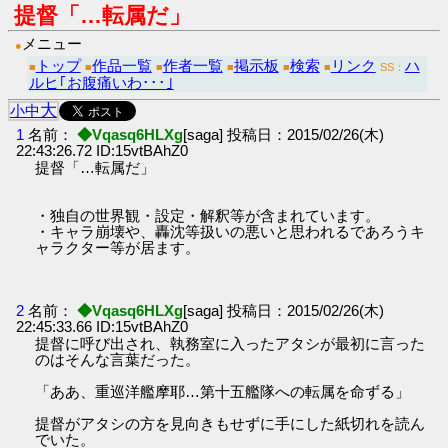
提督「…転属だ」
メニュー
●
トップ
作品一覧
作者一覧
掲示板
検索
リンク
ハ
■
■
■
■
■
■
SS：
ルヒ｢お腹痛いわ･･･｣
大
小
中
1
名前：
◆Vqasq6HLXg
[saga] 投稿日：2015/02/26(木)
22:43:26.72 ID:15vtBAhZ0
提督「…転属だ」
・独自の世界観・設定・解釈等が含まれています。
・キャラ崩壊や、轟沈等扱いの悪いと思われるであろうキ
ャラクター等が居ます。
2
名前：
◆Vqasq6HLXg
[saga] 投稿日：2015/02/26(木)
22:45:33.66 ID:15vtBAhZ0
提督に呼び出され、執務室に入ったアタシが最初に言った
のはそんな言葉だった。
「ああ、重巡洋艦摩耶…第十五艦隊への転属を命ずる」
提督がアタシの方を見向きもせずに手にした紙切れを読ん
でいた。