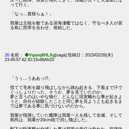
って行く。
「なっ…貴様らぁ！」
我輩は主砲を敵である深海凄艦ではなく、守るべき人が居
る島に照準を合わせ、発砲した。
26
名前：
◆Vqasq6HLXg
[saga] 投稿日：2015/02/26(木)
23:45:57.62 ID:15vtBAhZ0
「うぅ…うああっ!?」
慌てて毛布を蹴り飛ばしながら跳ね起きる、下着まで汗で
ぐっしょりだった、そうか、夢を見ていたのか。
夢と言うのはいやな物だ、どんなに現実離れな事が起きよ
うと、自分が経験したことと同じ夢を見ようとも起きるま
では夢である事に気づけないのだから。
我輩が指揮していた艦隊は我輩一人を残して全滅、そして
島民は、我輩が20cm砲で消し飛ばした。
配下の駆逐艦が全滅した事は我輩の責任は免れた、指揮内