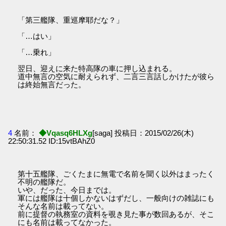
「第三艦隊、重巡摩耶だな？」
「…はい」
「…乗れ」
翌日、迎えに来た特高隊の車に押し込まれる。
道中無言の空気に耐えられず、二言三言話しかけたが彼ら
は終始無言だった。
4
名前：
◆Vqasq6HLXg
[saga] 投稿日：2015/02/26(木)
22:50:31.52 ID:15vtBAhZ0
第十五艦隊、ごくたまに無電で名前を聞く以外はまったく
不明の艦隊だ。
いや、だった、今日までは。
軍には艦隊は十個しかないはずだし、一般向けの雑誌にも
そんな名前は載ってない。
前に提督の執務室の資料を覗き見た事が数回あるが、そこ
にも名前は載ってなかった。