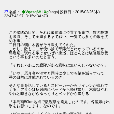
27
名前：
◆Vqasq6HLXg
[saga] 投稿日：2015/02/26(木)
23:47:43.97 ID:15vtBAhZ0
この艦隊の目的、それは最前線に位置する事で、敵の攻撃
を吸収、そして全滅するまで戦い、一隻でも多くの敵を沈
める事。
二日目の朝に木曽がそう教えてくれた。
しかし、敵もここが使い捨て部隊だとわかっているのか、
島近辺に現れる敵はせいぜい重巡、ほとんどは駆逐艦数隻
という事も多いのだと言う。
「それじゃあこの艦隊がある意味は無いんじゃないか？」
「いや、厄介者を消すと同時に少しでも敵を減らすって一
番の目的は達成されているのさ」
そんな事を話しているとスピーカーからサイレンが流れて
くる、アタシは反射的にベッドから飛び降り、木曽はやれ
やれと呟きながらゆっくりとベッドから降りる
『本島南50km地点で敵艦隊を発見したのです。各艦娘は出
撃をお願いします。なのです』
スピーカーからノイズ交じりの電の声が聞こえた。