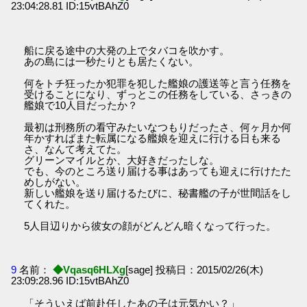
23:04:28.81 ID:15vtBAhZ0
船に戻る途中の大発の上でタバコを吹かす。
あの島には一秒たりとも居たくない。
何をトチ狂ったか犯罪を犯した艦娘の護送等と言う任務を
受けることになり、ずっとこの任務をしている、さっきの
艦娘で10人目だったか？
最初は刑務所の看守みたいなつもりだったさ、何ヶ月か何
年かすればまた転属になる艦娘を迎えに行ける日も来る
さ、なんて考えてた。
グリーンマイルとか、大好きだったしな。
でも、今のところ送り届ける事はあっても迎えに行けたた
めしがない。
新しい艦娘を送り届けるたびに、秘書艦の子が世間話をし
てくれた。
5人目辺りから彼女の顔がどんどん暗くなって行った。
9
名前：
◆Vqasq6HLXg
[sage] 投稿日：2015/02/26(木)
23:09:28.96 ID:15vtBAhZ0
「そういえば前赴任したあの子は元気かい？」