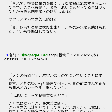
「それで、提督に暴力を働くような艦娘は危険すぎる…っ
て事で、ここへ移動さ。まあ、あいつもヤッてる事はヤッ
てたから俺も同型艦への処罰は免れた」
フフッと笑って木曽は続けた
「ま、奴も社会的に抹殺出来たし、あの潜水艦も助けられ
た。だから後悔はしてないが」
19
名前：
◆Vqasq6HLXg
[saga] 投稿日：2015/02/26(木)
23:39:09.17 ID:15vtBAhZ0
「メシの時間だ」と木曽が言うのでついていくことにす
る。
食堂。と札の掛かった部屋で何人かが電の前に並んで鍋か
ら白米とカレーを受け取っていた。
「…あいつ、何で秘書官なんだ？」
ふと気になったことを木曽に聞く。
さっき木曽は辻斬りでもしてそうだと思ったが…電はどう
見てもこんな艦隊に来るような奴には見えなかった。