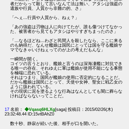
者だからって殺して言いなんて法は無い、アタシは強盗の
遺族や行員、人質から非難の的、さ」
「へぇ…行員や人質から、ねぇ？」
「あの強盗は刃物は人に向けてたが、誰も傷つけてなかっ
た、被害者から見てもアタシはやりすぎちまったのさ」
「…なるほどね…わざと民間人を殺したなら、ここに来る
のも納得だ、なんせ艦娘は国民にとっては国を守る艦娘サ
マでなきゃいけねぇってのが上の考えだもんな」
一瞬間が開く。
コイツの言うとおり、艦娘と言うのは深海凄艦に対抗でき
る唯一の存在、それゆえに軍は艦娘が使用不能になる事態
を極端に恐れている。
それはつまり、国民が艦娘の使用に否定的になることだ。
だから艦娘は国民にとって、天使や女神、聖女に戦乙女の
ように扱われている。
その現状に泥を塗るような行為はなんとしても闇に葬らな
ければならないってことだ。
17
名前：
◆Vqasq6HLXg
[saga] 投稿日：2015/02/26(木)
23:32:48.44 ID:15vtBAhZ0
数十秒、静寂が続いた後、相手が口を開いた。