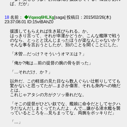
ば、だが」
18
名前：
◆Vqasq6HLXg
[saga] 投稿日：2015/02/26(木)
23:37:08.01 ID:15vtBAhZ0
援護してもらえれば生き延びられる。か。
はっきり言って、それが幸運かどうか、こんな艦隊で戦う
のなら、とっとと沈んじまったほうが楽なんじゃないか？
そんな事を言おうとしたが、別のことを聞くことにした。
「木曽…だっけ？そういうオマエは？」
「俺か?俺は…前の提督の腕の骨を折った」
「…それだけ、か？」
以外だ、この軽巡の見た目なら数人ぐらい辻斬りしてても
驚かないと思ってたが…まさか傷害、それも身内への物だ
とは。
これじゃアタシの方がクソッ垂れだな。
「そこの提督がひどい奴でな、艦娘に命令だとしてセクハ
ラだなんだしまくってたんだよ、んで…嫌がる潜水艦を襲
っているところを…見ちまってな、両腕をポッキりだ」
「…」