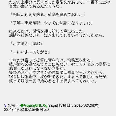
たぶん上半分は長々とした定型文があって、一番下に上の
言葉が書いてあるんだろうな。
「明日…迎えが来る…荷物を纏めておけ…」
「了解…重巡摩耶、今までお世話になりました」
出来るだけ、感情を押し殺して声に出した。
感情を殺さないと、泣き出してしまいそうだったから。
「…すまん、摩耶」
「…いいよ…ありがと」
それだけ言って提督に背を向け、執務室を出る。
彼が謝る必要なんてどこにもない、むしろアタシは提督に
感謝しなければならない立場だ。
提督のおかげでアタシの同型艦は無事だったのだから。
宿舎に戻る途中、涙が出てきた。止まって欲しかったが、
涙って奴は一度で始めると中々収まってくれない。
3
名前：
◆Vqasq6HLXg
[saga] 投稿日：2015/02/26(木)
22:47:49.52 ID:15vtBAhZ0