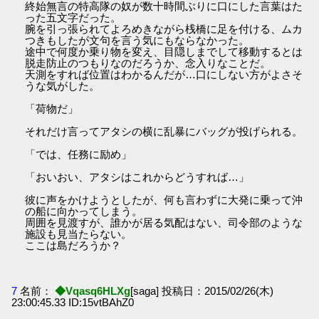
終始無言の特高隊の奴が数十時間ぶりに口にした言葉はた
った五文字だった。
腕を引っ張られてよろめきながら桟橋に足を付ける、ムカ
つきもしたが文句を言う気にもならなかった。
途中で何度か乗り物を変え、目隠しまでして移動するとは
脱走防止のつもりなのだろうか、念入りなことだ。
天測をすれば位置はわかるんだが…口にしない方がよさそ
うな気がした。
「荷物だ」
それだけ言ってアタシの横に乱暴にバッグが投げられる。
「では、任務に励め」
「おいおい、アタシはこれからどうすれば…」
彼に声をかけようとしたが、何も言わずに大発に乗って沖
の船に向かってしまう。
周囲を見渡すが、誰かが居る気配はない、司令部のような
施設も見当たらない。
ここは島だろうか？
7
名前：
◆Vqasq6HLXg
[saga] 投稿日：2015/02/26(木)
23:00:45.33 ID:15vtBAhZ0