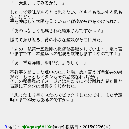
「…天測、してみるかな…」
したって意味があるとは思えない、そもそも脱走する気も
ないけどな。
手を伸ばして太陽を見ていると背後から声をかけられた。
「あの…新しく配属された艦娘さんですか…？」
慌てて振り返る。背の小さな艦娘がそこに居た。
「あの、私第十五艦隊の提督秘書艦をしています、電と言
いますです、本艦隊への配属を歓迎します！なのです！」
「あ…重巡洋艦、摩耶だ、よろしく…」
不祥事を起こした連中のたまり場、悪く言えば悪党共の巣
窟だ、もっともアタシもその悪党なわけだが。
そこの秘書艦のイメージとはあまりにかけ離れた見た目と
言動にアタシは出鼻をくじかれた。
「思ったより早く来たのでビックリしたのです、まだ予定
時間まで30分もあるのですが…」
8
名前：
◆Vqasq6HLXg
[sage] 投稿日：2015/02/26(木)