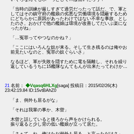
「当時の訓練が厳しすぎて過労だったって話だ、で、軍と
してはその鎮守府の艦娘の劣悪な労働環境を隠蔽するため
にどちらかに原因があったわけではない不幸な事故、とし
たのさ。おかげで他の艦娘は環境が改善してだいぶ楽にな
ったがね」
「…冤罪ってやつなのかね？」
「ここにはいろんな奴が来る。そして生き残るのは俺やお
前見たいなのと、冤罪の奴ぐらいさ」
なるほど、軍が失敗を隠すために電を隔離し、それを繰り
返しているうちに15艦隊なんてもんが出来たってわけか…
21
名前：
◆Vqasq6HLXg
[saga] 投稿日：2015/02/26(木)
23:42:19.84 ID:15vtBAhZ0
「ま、例外も居るがな」
「それは我輩の事か、木曽」
木曽と話していると後ろから声をかけられる。
振り返ると少し背の低い艦娘が立って居た。
「さぁて、ね、俺はただ例外も居る、と言っただけさ」