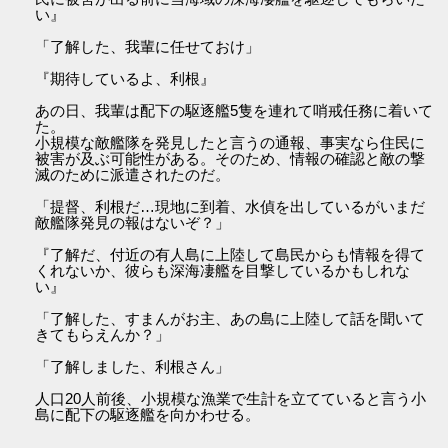
い』
「了解した、我輩に任せておけ」
『期待しているよ、利根』
あの日、我輩は配下の駆逐艦5隻を連れて哨戒任務に着いて
た。
小規模な敵艦隊を発見したと言うの通報、事実なら住民に
被害が及ぶ可能性がある。そのため、情報の確認と敵の撃
滅のために派遣されたのだ。
「提督、利根だ…現地に到着、水偵を出しているがいまだ
敵艦隊発見の報はないぞ？」
『了解だ、付近の有人島に上陸して島民からも情報を得て
くれないか、彼らも深海凄艦を目撃しているかもしれな
い』
「了解した、すまんがお主、あの島に上陸して話を聞いて
きてもらえんか？」
「了解しました、利根さん」
人口20人前後、小規模な漁業で生計を立てていると言う小
島に配下の駆逐艦を向かわせる。