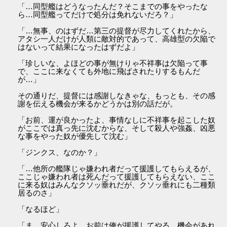
「…同型艦はどうなったんだ？そこまでの事をやったな
ら…同型艦ってだけで処分は免れないだろ？」
「…無事、のはずだ…第三の提督が尽力してくれたから、
アタシ一人だけが人類に敵対的であって、高雄型の欠陥で
はないって結果になったはずだよ」
「珍しいな、よほどの事が無けりゃ不祥事は欠陥って事
で、ここに来なくても外地に飛ばされたりするもんだ
が…」
その通りだ、提督には感謝しなきゃな、もっとも、その感
謝を伝える機会が来るかどうかは別の話だが。
「お前、運が良かったよ、事情なしに不祥事を起こした奴
がここでは真っ先に沈むからな、そして殺人や強姦、凶悪
な事をやった奴が優先して沈む」
「ジンクス、なのか？」
「…他所の艦隊じゃ嫌われ者だって援護してもらえるが、
ここじゃ嫌われ者は死んだって援護してもらえない、ここ
に来る奴はみんなクソッ垂れだが、クソッ垂れにも二種類
居るのさ」
「なるほど」
「ま、安心しろよ、お前は俺が援護してやる、機会があれ