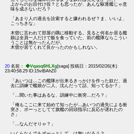
上からのお目付け役？とも思ったが、あんな駆逐艦じゃ意
味を成さないだろ？
「あまり人の過去を詮索すると嫌われるぜ？ま、いいよ、
こっちきな」
木曽に言われて部屋の隅に移動する。見ると何名か居る艦
娘は全員一人だけで飯を食っていた、前の艦隊ならこうい
うことは無かったんだが。
木曽が居てくれて良かったのかもしれない。
20
名前：
◆Vqasq6HLXg
[saga] 投稿日：2015/02/26(木)
23:40:58.29 ID:15vtBAhZ0
「あいつは…この艦隊が出来るきっかけを作った奴だ、過
去に訓練で艦娘が二人、沈んだって話、知ってるか？」
「…聞いた事はあるな、訓練中に衝突…だろ？」
「俺もここに来て始めて知ったが…あいつの過失による衝
突さ、ボーっとしてて旗艦の回頭指示に反応が遅れたの
さ」
「…なんだそりゃ？」
いくらなんでもボーっとして…は無いだろう？