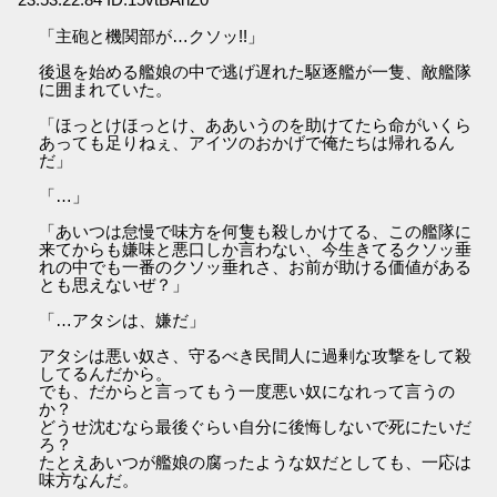
「主砲と機関部が…クソッ!!」
後退を始める艦娘の中で逃げ遅れた駆逐艦が一隻、敵艦隊
に囲まれていた。
「ほっとけほっとけ、ああいうのを助けてたら命がいくら
あっても足りねぇ、アイツのおかげで俺たちは帰れるん
だ」
「…」
「あいつは怠慢で味方を何隻も殺しかけてる、この艦隊に
来てからも嫌味と悪口しか言わない、今生きてるクソッ垂
れの中でも一番のクソッ垂れさ、お前が助ける価値がある
とも思えないぜ？」
「…アタシは、嫌だ」
アタシは悪い奴さ、守るべき民間人に過剰な攻撃をして殺
してるんだから。
でも、だからと言ってもう一度悪い奴になれって言うの
か？
どうせ沈むなら最後ぐらい自分に後悔しないで死にたいだ
ろ？
たとえあいつが艦娘の腐ったような奴だとしても、一応は
味方なんだ。