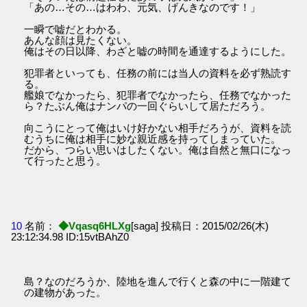
「あの…その…はわわ、元気、げんきなのです！」
一瞬で嘘だとわかる。
あんな顔は見たくない。
俺はその日以降、わざと嘘の時間を通達するようにした。
犯罪者といっても、任務の前には当人の資料を必ず熟読す
る。
艦娘でなかったら、犯罪者でなかったら、任務でなかった
ら？たぶん俺はナンパの一回ぐらいして居ただろう。
向こうにとって俺はいけ好かない相手だろうが、資料を読
むうちに俺は相手に妙な親近感を持ってしまっていた。
だから、つらい思いはしたくない。俺は自然と無口になっ
て行ったと思う。
10
名前：
◆Vqasq6HLXg
[saga] 投稿日：2015/02/26(木)
23:12:34.98 ID:15vtBAhZ0
島？なのだろうか、陸地を進んで行くと森の中に一階建て
の建物があった。