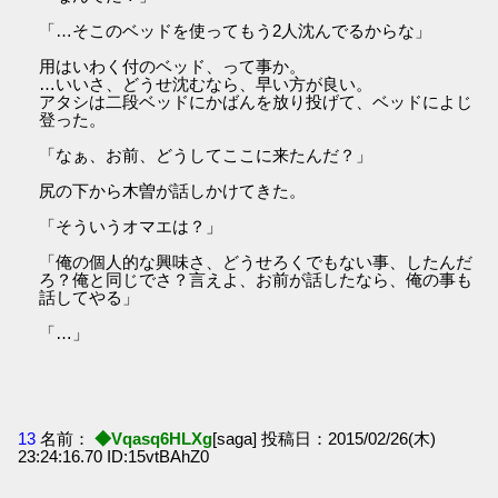
「…そこのベッドを使ってもう2人沈んでるからな」
用はいわく付のベッド、って事か。
…いいさ、どうせ沈むなら、早い方が良い。
アタシは二段ベッドにかばんを放り投げて、ベッドによじ
登った。
「なぁ、お前、どうしてここに来たんだ？」
尻の下から木曽が話しかけてきた。
「そういうオマエは？」
「俺の個人的な興味さ、どうせろくでもない事、したんだ
ろ？俺と同じでさ？言えよ、お前が話したなら、俺の事も
話してやる」
「…」
13
名前：
◆Vqasq6HLXg
[saga] 投稿日：2015/02/26(木)
23:24:16.70 ID:15vtBAhZ0