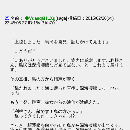
25
名前：
◆Vqasq6HLXg
[saga] 投稿日：2015/02/26(木)
23:45:05.37 ID:15vtBAhZ0
『上陸しました…島民を発見、話しかけて見ます』
「…どうだ？」
『…ありがとうございました、協力に感謝します…利根さ
ん、島民は深海凄艦など見て居ない、と。これより戻りま
す』
その直後、島の方から砲声が響く。
『撃たれました！海に戻った直後…深海凄艦…っ！ひぃ
っ!!』
もう一発、砲声。彼女からの通信が途絶えた。
「利根さん！敵です！島の方から…」
「撃ってきました！…きゃあっ!?」
さっき、駆逐艦を向かわせた島から深海凄艦が出てくる、
次々に砲弾、魚雷が飛んできて、僚艦が次々と火達磨にな