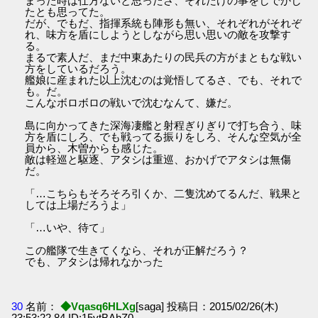
まった時は仕方ないと思ったさ、それだけの事をしでかし
たとも思ってた。
だが、でもだ、指揮系統も陣形も無い、それぞれがそれぞ
れ、味方を盾にしようとしながら思い思いの敵を攻撃す
る。
まるで素人だ、まだ中東あたりの民兵の方がまともな戦い
方をしているだろう。
艦娘に産まれた以上沈むのは覚悟してるさ、でも、それで
も。だ。
こんなボロボロの戦いで沈むなんて、嫌だ。
島に向かってきた深海凄艦と射程ぎりぎりで打ち合う、味
方を盾にしろ、でも戦ってる振りをしろ、そんな空気が全
員から、木曽からも感じた。
敵は軽巡と駆逐、アタシは重巡、おかげでアタシは無傷
だ。
「…こちらもそろそろ引くか、二隻沈めてるんだ、戦果と
しては上場だろうよ」
「…いや、待て」
この艦隊で生きてくなら、それが正解だろう？
でも、アタシは帰れなかった
30
名前：
◆Vqasq6HLXg
[saga] 投稿日：2015/02/26(木)
23:53:22.84 ID:15vtBAhZ0