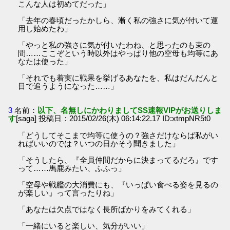
こんな人は初めてだった」
「去年の春頃だったかしら、漸く私の強さに気が付いて運
用し始めたわ」
「やっと私の強さに気が付いたわね、と思ったのも束の
間……ここぞという時以外はやっぱり他の空母も均等にあ
なたは使った」
「それでも着実に戦果を挙げるあなたを、私はだんだんと
目で追うようになった……」
3
名前：
以下、名無しにかわりましてSS速報VIPがお送りしま
す
[saga] 投稿日：2015/02/26(木) 06:14:22.17 ID:xtmpNR5t0
「どうしてそこまで均等に使うの？強さだけならば私がい
ればいいのでは？いつの日かそう聞きました」
「そうしたら、『全員仲間だからに決まってるだろ』です
って……馬鹿みたい、ふふっ」
「空母や戦艦の大消費にも、『いっぱい食べる姿を見るの
が楽しい』って言ったりね」
「あなたは欠点ではなく長所ばかりをみてくれる」
「一緒にいると楽しい、気分がいい」