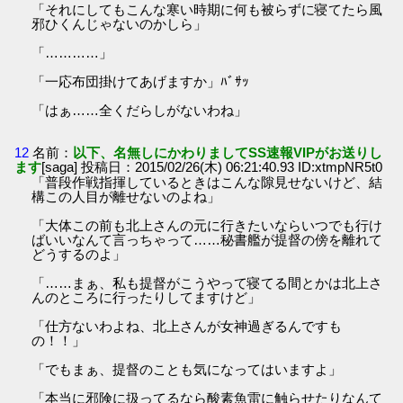
「それにしてもこんな寒い時期に何も被らずに寝てたら風
邪ひくんじゃないのかしら」
「…………」
「一応布団掛けてあげますか」ﾊﾞｻｯ
「はぁ……全くだらしがないわね」
12
名前：
以下、名無しにかわりましてSS速報VIPがお送りし
ます
[saga] 投稿日：2015/02/26(木) 06:21:40.93 ID:xtmpNR5t0
「普段作戦指揮しているときはこんな隙見せないけど、結
構この人目が離せないのよね」
「大体この前も北上さんの元に行きたいならいつでも行け
ばいいなんて言っちゃって……秘書艦が提督の傍を離れて
どうするのよ」
「……まぁ、私も提督がこうやって寝てる間とかは北上さ
んのところに行ったりしてますけど」
「仕方ないわよね、北上さんが女神過ぎるんですも
の！！」
「でもまぁ、提督のことも気になってはいますよ」
「本当に邪険に扱ってるなら酸素魚雷に触らせたりなんて