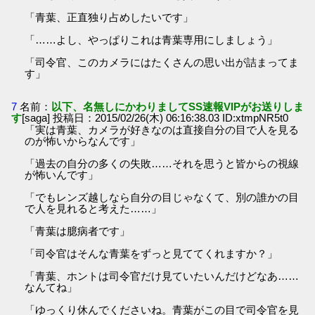
「青葉、正直独り占めしたいです」
「……よし、やっぱりこれは青葉専用にしましょう」
「司令官、このカメラにはたくさんの思い出が詰まってま
す」
7
名前：
以下、名無しにかわりましてSS速報VIPがお送りしま
す
[saga] 投稿日：2015/02/26(木) 06:16:38.03 ID:xtmpNR5t0
「実は青葉、カメラが好きなのは直接自分の目で人を見る
のが怖いからなんです」
「過去の自分の多くの失敗……それを思うと皆からの視線
が怖いんです」
「でもレンズ越しなら自分の目じゃなくて、別の誰かの目
で人を見れると考えた……」
「青葉は臆病者です」
「司令官はそんな青葉をずっと見ててくれますか？」
「青葉、ホントは司令官だけ見ていたいんだけどなあ……
なんてね」
「ゆっくり休んでくださいね。青葉がこの目で司令官を見