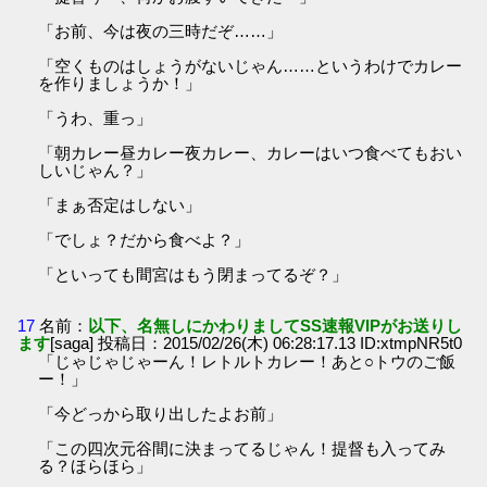
「お前、今は夜の三時だぞ……」
「空くものはしょうがないじゃん……というわけでカレー
を作りましょうか！」
「うわ、重っ」
「朝カレー昼カレー夜カレー、カレーはいつ食べてもおい
しいじゃん？」
「まぁ否定はしない」
「でしょ？だから食べよ？」
「といっても間宮はもう閉まってるぞ？」
17
名前：
以下、名無しにかわりましてSS速報VIPがお送りし
ます
[saga] 投稿日：2015/02/26(木) 06:28:17.13 ID:xtmpNR5t0
「じゃじゃじゃーん！レトルトカレー！あと○トウのご飯
ー！」
「今どっから取り出したよお前」
「この四次元谷間に決まってるじゃん！提督も入ってみ
る？ほらほら」