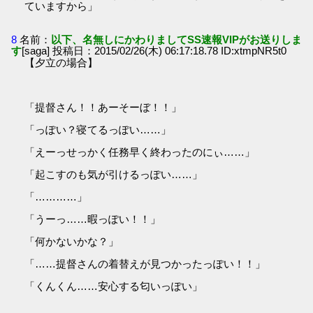
ていますから」
8
名前：
以下、名無しにかわりましてSS速報VIPがお送りしま
す
[saga] 投稿日：2015/02/26(木) 06:17:18.78 ID:xtmpNR5t0
【夕立の場合】
「提督さん！！あーそーぼ！！」
「っぽい？寝てるっぽい……」
「えーっせっかく任務早く終わったのにぃ……」
「起こすのも気が引けるっぽい……」
「…………」
「うーっ……暇っぽい！！」
「何かないかな？」
「……提督さんの着替えが見つかったっぽい！！」
「くんくん……安心する匂いっぽい」