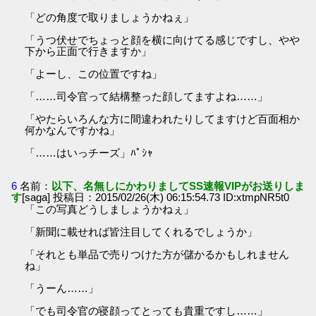
「どの角度で取りましょうかねぇ」
「うつ伏せでちょっと顔を横に向けてる感じですし、やや
下から正面で行きますか」
「よーし、この位置ですね」
「……司令官って結構整った顔してますよね……」
「やたらいろんな方に間違われたりしてますけど百面相か
何かなんですかね」
「……はいっチーズ」ﾊﾟｼｬ
6
名前：
以下、名無しにかわりましてSS速報VIPがお送りしま
す
[saga] 投稿日：2015/02/26(木) 06:15:54.73 ID:xtmpNR5t0
「この写真どうしましょうかねぇ」
「新聞に載せれば皆注目してくれるでしょうか」
「それとも単品で売りつけた方が儲かるかもしれません
ね」
「うーん……」
「でも司令官の寝顔ってとっても貴重ですし……」