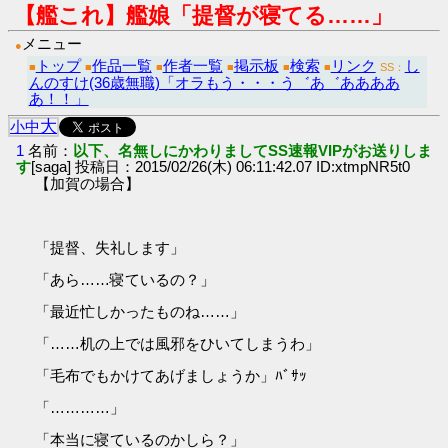
【艦これ】艦娘「提督が寝てる……」
メニュー
●
トップ
作品一覧
作者一覧
掲示板
検索
リンク
し
■
■
■
■
■
■
SS：
んのすけ(36歳無職)「オラもう・・・う゛あ゛ああああ
あ！！」
大
小
中
1
名前：
以下、名無しにかわりましてSS速報VIPがお送りしま
す
[saga] 投稿日：2015/02/26(木) 06:11:42.07 ID:xtmpNR5t0
【加賀の場合】
「提督、失礼します」
「あら……寝ているの？」
「最近忙しかったものね……」
「……机の上では風邪をひいてしまうわ」
「毛布でもかけてあげましょうか」ﾊﾞｻｯ
「…………」
「本当に寝ているのかしら？」