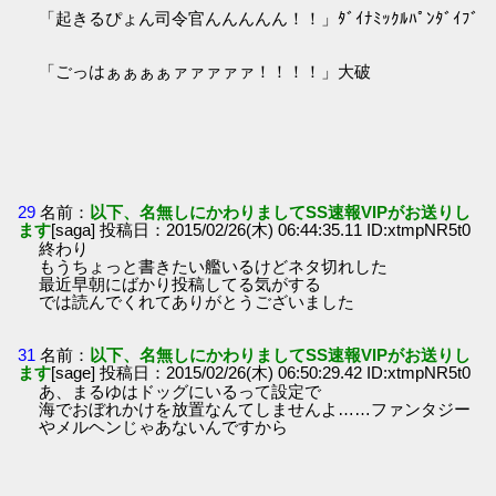
「起きるぴょん司令官んんんんん！！」ﾀﾞｲﾅﾐｯｸﾙﾊﾟﾝﾀﾞｲﾌﾞ
「ごっはぁぁぁぁァァァァァ！！！！」大破
29
名前：
以下、名無しにかわりましてSS速報VIPがお送りし
ます
[saga] 投稿日：2015/02/26(木) 06:44:35.11 ID:xtmpNR5t0
終わり
もうちょっと書きたい艦いるけどネタ切れした
最近早朝にばかり投稿してる気がする
では読んでくれてありがとうございました
31
名前：
以下、名無しにかわりましてSS速報VIPがお送りし
ます
[sage] 投稿日：2015/02/26(木) 06:50:29.42 ID:xtmpNR5t0
あ、まるゆはドッグにいるって設定で
海でおぼれかけを放置なんてしませんよ……ファンタジー
やメルヘンじゃあないんですから