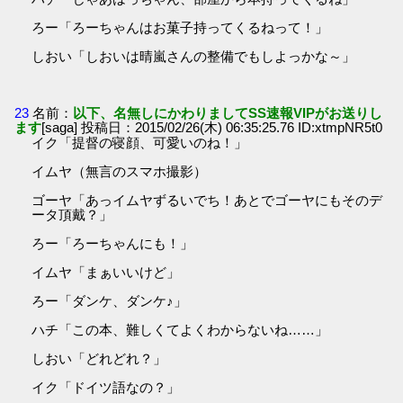
ろー「ろーちゃんはお菓子持ってくるねって！」
しおい「しおいは晴嵐さんの整備でもしよっかな～」
23
名前：
以下、名無しにかわりましてSS速報VIPがお送りし
ます
[saga] 投稿日：2015/02/26(木) 06:35:25.76 ID:xtmpNR5t0
イク「提督の寝顔、可愛いのね！」
イムヤ（無言のスマホ撮影）
ゴーヤ「あっイムヤずるいでち！あとでゴーヤにもそのデ
ータ頂戴？」
ろー「ろーちゃんにも！」
イムヤ「まぁいいけど」
ろー「ダンケ、ダンケ♪」
ハチ「この本、難しくてよくわからないね……」
しおい「どれどれ？」
イク「ドイツ語なの？」