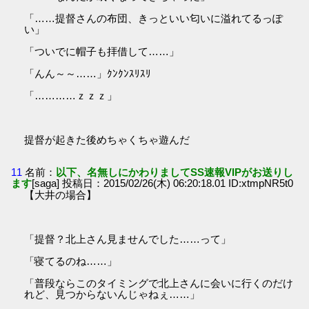
「……提督さんの布団、きっといい匂いに溢れてるっぽ
い」
「ついでに帽子も拝借して……」
「んん～～……」ｸﾝｸﾝｽﾘｽﾘ
「…………ｚｚｚ」
提督が起きた後めちゃくちゃ遊んだ
11
名前：
以下、名無しにかわりましてSS速報VIPがお送りし
ます
[saga] 投稿日：2015/02/26(木) 06:20:18.01 ID:xtmpNR5t0
【大井の場合】
「提督？北上さん見ませんでした……って」
「寝てるのね……」
「普段ならこのタイミングで北上さんに会いに行くのだけ
れど、見つからないんじゃねぇ……」