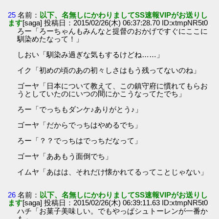
25
名前：
以下、名無しにかわりましてSS速報VIPがお送りし
ます
[saga] 投稿日：2015/02/26(木) 06:37:28.70 ID:xtmpNR5t0
ろー「ろーちゃんもみんなと提督のおかげですぐにここに
馴染めたなって！」
しおい「馴染み過ぎな気もするけどね……」
イク「初めの頃のあの初々しさはもう残ってないのね」
ゴーヤ「日本について教えて、この鎮守府に慣れてもらお
うとしていたのにいつの間にかこうなってたでち」
ろー「でっちもダンケ♪ありがとう♪」
ゴーヤ「だからでっちはやめるでち」
ろー「？？でっちはでっちだなって」
ゴーヤ「ああもう面倒でち」
イムヤ「あはは、それだけ懐かれてるってことじゃない」
26
名前：
以下、名無しにかわりましてSS速報VIPがお送りし
ます
[saga] 投稿日：2015/02/26(木) 06:39:11.63 ID:xtmpNR5t0
ハチ「お菓子美味しい。でもやっぱシュトーレンが一番か
も」