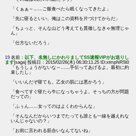
「くぁぁ～……ご飯食べたら眠くなってきたよ」
「先に寝るといい。俺はこの資料を片づけてからだ」
「ちょっと、そんな山どう考えても貫徹しなきゃ無理じゃ
ん」
「仕方ないだろう」
19
名前：
以下、名無しにかわりましてSS速報VIPがお送りし
ます
[saga] 投稿日：2015/02/26(木) 06:30:11.25 ID:xtmpNR5t0
「もうしょうがないな～……手伝ってあげるよ。最初に約
束したし」
「いいんだぞ寝ても。乙女の肌には悪かろう」
「食べてすぐ寝たら牛になっちゃうよ。そっちの方が問題
だっての」
「ふぅん……女ってのはよくわからんな」
「そんなんだからいつまでたっても誰とも一線を越えれな
いんじゃないの？」
「お前に言われる筋合いなんてないね」