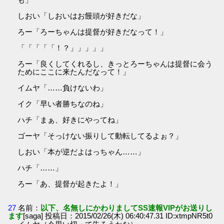
しおい「しおいはお饅頭が好きだな」
ろー「ろーちゃんは提督が好きだなって！」
「「「「「！？」」」」」
ろー「良くしてくれるし、きっとろーちゃんは提督に会う
ためにここに来たんだなって！」
イムヤ「……負けないわ」
イク「早い者勝ちなのね」
ハチ「まぁ、好きにやってね」
ゴーヤ「そっけない振りして動転してるよぉ？」
しおい「本が逆だよはっちゃん……」
ハチ「……」
ろー「あ、提督が起きたよ！」
27
名前：
以下、名無しにかわりましてSS速報VIPがお送りし
ます
[saga] 投稿日：2015/02/26(木) 06:40:47.31 ID:xtmpNR5t0