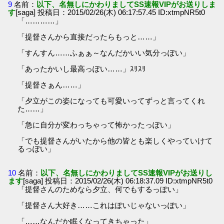
9
名前：
以下、名無しにかわりましてSS速報VIPがお送りしま
す
[saga] 投稿日：2015/02/26(木) 06:17:57.45 ID:xtmpNR5t0
「…………」
「提督さんから直接だったらもっと……」
「すんすん……ふぁぁ～なんだかいい気分っぽい」
「あったかいし最高っぽい……」ｽﾘｽﾘ
「提督さぁん……」
「夕立がこの姿になっても可愛いってずっと言ってくれ
た……」
「急に自分が変わっちゃって怖かったっぽい」
「でも提督さんがいたから他の皆とも楽しくやっていけて
るっぽい」
10
名前：
以下、名無しにかわりましてSS速報VIPがお送りし
ます
[saga] 投稿日：2015/02/26(木) 06:18:37.09 ID:xtmpNR5t0
「提督さんのためなら夕立、何でもするっぽい」
「提督さん大好き……これはぽいじゃないっぽい」
「……なんだか眠くなってきちゃった」