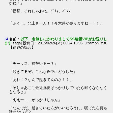
かね！」
「提督、それじゃあね」ｶﾞﾁｬ、ﾊﾞﾀﾝ
「ふぅ……北上さーん！！今大井が参りますねー！！」
14
名前：
以下、名無しにかわりましてSS速報VIPがお送りし
ます
[saga] 投稿日：2015/02/26(木) 06:24:13.96 ID:xtmpNR5t0
【鈴谷の場合】
「チーッス、提督いるー？」
「起きてるぞ。こんな夜中にどうした」
「あれ！？なんで起きてんのさ！？」
「そりゃあここ最近昼寝ばっかりしていたら眠くならなく
もなるさ」
「ええー……がっかりじゃん」
「なんでだ、起きていた方がいいだろうに。寝てたら何も
話せないぞ？」