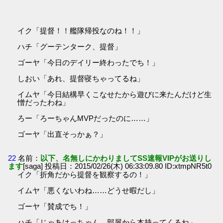
イク「提督！！艦隊帰投なのね！！」
ハチ「グーテンターク、提督」
ゴーヤ「今日のデイリー終わったでち！」
しおい「あれ、提督寝ちゃってるね」
イムヤ「今日結構早くこなせたから遊びに来たんだけど生
憎だったわね」
ろー「ろーちゃんMVPだったのに……」
ゴーヤ「出直そっかぁ？」
22
名前：
以下、名無しにかわりましてSS速報VIPがお送りし
ます
[saga] 投稿日：2015/02/26(木) 06:33:09.80 ID:xtmpNR5t0
イク「折角だから提督を観察するの！」
イムヤ「悪くないわね……どうせ暇だし」
ゴーヤ「賛成でち！」
ハチ「じゃあはっちゃん、部屋から本持ってくるね」