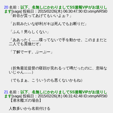
20
名前：
以下、名無しにかわりましてSS速報VIPがお送りし
ます
[saga] 投稿日：2015/02/26(木) 06:30:47.90 ID:xtmpNR5t0
「鈴谷が貰ってあげてもいいよぉ？」
「お前みたいな砂利ガキは死んでもお断りだ」
「ふん！男らしくない」
「ああったく……喋ってないで手を動かせ。このままだと
二人でも貫徹だぞ」
「了解でーす。ぶーぶー」
（折角最近提督の寝顔が見れるって噂だったのに、意味な
いじゃん……）
（でもまぁ、こういうのも悪くないかもね）
21
名前：
以下、名無しにかわりましてSS速報VIPがお送りし
ます
[saga] 投稿日：2015/02/26(木) 06:31:42.48 ID:xtmpNR5t0
【潜水艦ズの場合】
人数多いから名前付ける