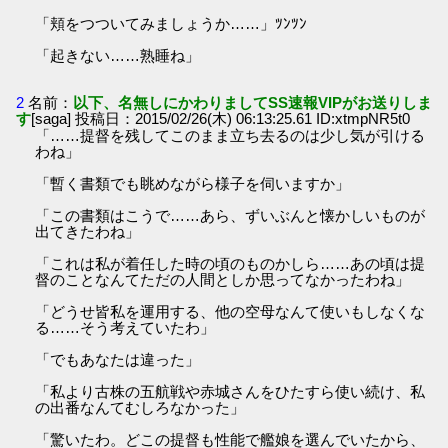
「頬をつついてみましょうか……」ﾂﾝﾂﾝ
「起きない……熟睡ね」
2
名前：
以下、名無しにかわりましてSS速報VIPがお送りしま
す
[saga] 投稿日：2015/02/26(木) 06:13:25.61 ID:xtmpNR5t0
「……提督を残してこのまま立ち去るのは少し気が引ける
わね」
「暫く書類でも眺めながら様子を伺いますか」
「この書類はこうで……あら、ずいぶんと懐かしいものが
出てきたわね」
「これは私が着任した時の頃のものかしら……あの頃は提
督のことなんてただの人間としか思ってなかったわね」
「どうせ皆私を運用する、他の空母なんて使いもしなくな
る……そう考えていたわ」
「でもあなたは違った」
「私より古株の五航戦や赤城さんをひたすら使い続け、私
の出番なんてむしろなかった」
「驚いたわ。どこの提督も性能で艦娘を選んでいたから、