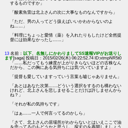
するものですか」
「酸素魚雷は北上さんの次に大事なものなんですから」
「ただ、男の人ってどう扱えばいいかわからないのよ
ね……」
「料理にちょっと愛情（薬）を入れたりもしたけど全然提
督には効果なかったし……」
13
名前：
以下、名無しにかわりましてSS速報VIPがお送りし
ます
[saga] 投稿日：2015/02/26(木) 06:22:52.74 ID:xtmpNR5t0
「……私だってもう練度が上がりきらないほどの古株なん
だから、この胸にある気持ちには気づいていますよ」
「提督も愛していますっていう言葉も嘘じゃありません」
「あとはあなた次第……どういう選択をするのも構わない
けれど、北上さんを悲しませることだけは許しませんから
ね？」
「それが私の気持ちです」
「はぁ……一人で何言ってるのかしら」
「さて、北上さんの居場所がわからないとはいえここで油
を売ってるのもどうかと思うし、探すのを再開しましょう