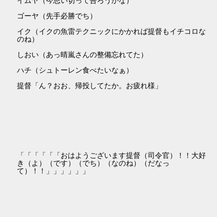
イムヤ（今思い切って告ろうかな）
ゴーヤ（先手必勝でち）
イク（イクの魚雷テクニックにかかれば提督もイチコロな
のね）
しおい（あっ晴嵐さんの整備忘れてた）
ハチ（シュトーレン食べたいなぁ）
提督「ん？おお、帰投してたか。お疲れ様」
「「「「「「おはようございます提督（司令官）！！大好
き（よ）（です）（でち）（なのね）（だなっ
て）！！」」」」」」