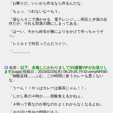
「お断りだ。いいから作るなら作るんだな」
「ちぇっ、つれないなーもう」
「湯ならそこで沸かせる、電子レンジ……明石と夕張の合
作だが、それも部屋の隅にしまってある」
「はーい。今から鈴谷が腕によりをかけて作っちゃうぞ
っ」
「レトルトで何言ってんだコイツ」
「…………」
18
名前：
以下、名無しにかわりましてSS速報VIPがお送りし
ます
[saga] 投稿日：2015/02/26(木) 06:29:35.79 ID:xtmpNR5t0
「御馳走様……ふむ、この時間に食うカレーも悪くない
な」
「うーん！！やっぱカレーは最高じゃん！！」
「しかし夜の４時か……朝飯食えるかねぇ」
「４時って夜なのか朝なのかよくわからなくなるよね」
「その辺は気分の問題だろう」