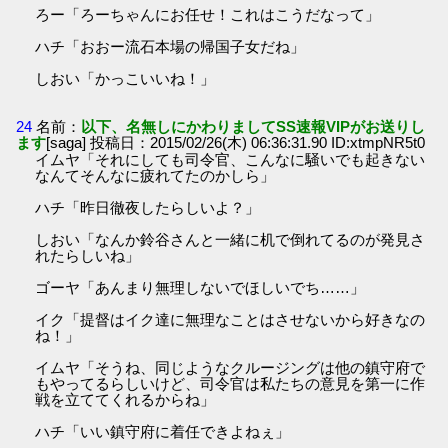
ろー「ろーちゃんにお任せ！これはこうだなって」
ハチ「おおー流石本場の帰国子女だね」
しおい「かっこいいね！」
24
名前：
以下、名無しにかわりましてSS速報VIPがお送りし
ます
[saga] 投稿日：2015/02/26(木) 06:36:31.90 ID:xtmpNR5t0
イムヤ「それにしても司令官、こんなに騒いでも起きない
なんてそんなに疲れてたのかしら」
ハチ「昨日徹夜したらしいよ？」
しおい「なんか鈴谷さんと一緒に机で倒れてるのが発見さ
れたらしいね」
ゴーヤ「あんまり無理しないでほしいでち……」
イク「提督はイク達に無理なことはさせないから好きなの
ね！」
イムヤ「そうね、同じようなクルージングは他の鎮守府で
もやってるらしいけど、司令官は私たちの意見を第一に作
戦を立ててくれるからね」
ハチ「いい鎮守府に着任できよねぇ」