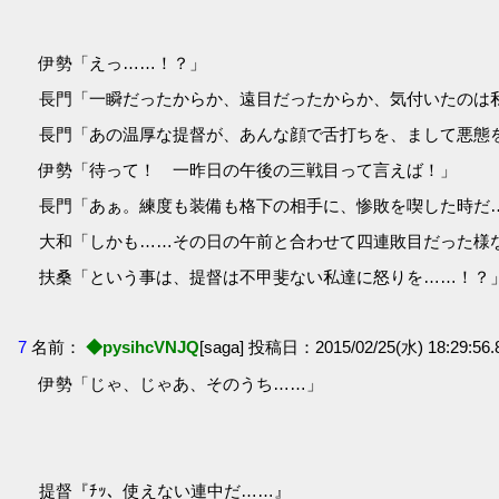
伊勢「えっ……！？」
長門「一瞬だったからか、遠目だったからか、気付いたのは
長門「あの温厚な提督が、あんな顔で舌打ちを、まして悪態
伊勢「待って！ 一昨日の午後の三戦目って言えば！」
長門「あぁ。練度も装備も格下の相手に、惨敗を喫した時だ……
大和「しかも……その日の午前と合わせて四連敗目だった様
扶桑「という事は、提督は不甲斐ない私達に怒りを……！？
7
名前：
◆pysihcVNJQ
[saga] 投稿日：2015/02/25(水) 18:29:56.8
伊勢「じゃ、じゃあ、そのうち……」
提督『ﾁｯ、使えない連中だ……』