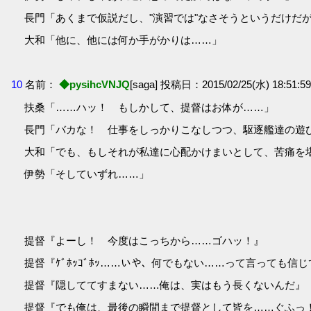
長門「あくまで仮説だし、"演習では"なさそうというだけだ
大和「他に、他には何か手がかりは……」
10
名前：
◆pysihcVNJQ
[saga] 投稿日：2015/02/25(水) 18:51:59.
扶桑「……ハッ！ もしかして、提督はお体が……」
長門「バカな！ 仕事をしっかりこなしつつ、駆逐艦達の遊
大和「でも、もしそれが私達に心配かけまいとして、苦痛を
伊勢「そしていずれ……」
提督『よーし！ 今度はこっちから……ゴハッ！』
提督『ｹﾞﾎｯｺﾞﾎｯ……いや、何でもない……って言っても信
提督『隠しててすまない……俺は、実はもう長くないんだ』
提督『でも俺は、最後の瞬間まで提督として皆を……ぐふっ