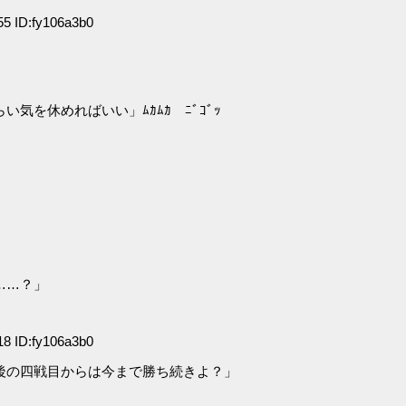
5 ID:fy106a3b0
を休めればいい」ﾑｶﾑｶ ﾆﾞｺﾞｯ
……？」
8 ID:fy106a3b0
後の四戦目からは今まで勝ち続きよ？」