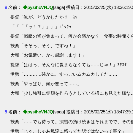
8
名前：
◆pysihcVNJQ
[saga] 投稿日：2015/02/25(水) 18:36:19.5
提督「俺が、どうかしたか？」ｽｯ
「「「「ッ！？」」」」ﾋﾞｯｸｩ
提督「戦艦の皆が集まって、何か会議かな？ 食事の時間くらい気
扶桑「そそっ、そう、ですね！」
大和「お気遣い、かっ感謝します！」
提督「ははっ、そんなに畏まらなくても……じゃ！」ｽﾀｽﾀ
伊勢「…………確かに、すっごいムカムカしてた……」
扶桑「やっぱり、何か怒って……」
大和「少し強引に笑顔を作ろうとしている様にも見えた様な
9
名前：
◆pysihcVNJQ
[saga] 投稿日：2015/02/25(水) 18:47:39.1
扶桑「……でも待って。演習の負け続きはそれまでで、その
伊勢「じゃ、じゃあ私達に怒ってた訳ではないって事？」