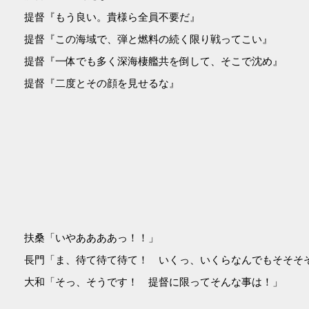
提督『もう良い。貴様ら全員不要だ』
提督『この海域で、弾と燃料の続く限り戦ってこい』
提督『一体でも多く深海棲艦共を倒して、そこで沈め』
提督『二度とその顔を見せるな』
扶桑「いやああああっ！！」
長門「ま、待て待て待て！ いくっ、いくらなんでもそそそ
大和「そっ、そうです！ 提督に限ってそんな事は！」