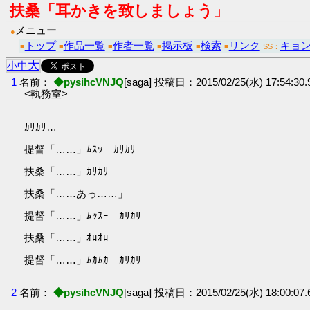
扶桑「耳かきを致しましょう」
メニュー
●
トップ
作品一覧
作者一覧
掲示板
検索
リンク
キョ
■
■
■
■
■
■
SS：
大
小
中
1
名前：
◆pysihcVNJQ
[saga] 投稿日：2015/02/25(水) 17:54:30.9
<執務室>
ｶﾘｶﾘ…
提督「……」ﾑｽｯ ｶﾘｶﾘ
扶桑「……」ｶﾘｶﾘ
扶桑「……あっ……」
提督「……」ﾑｯｽｰ ｶﾘｶﾘ
扶桑「……」ｵﾛｵﾛ
提督「……」ﾑｶﾑｶ ｶﾘｶﾘ
2
名前：
◆pysihcVNJQ
[saga] 投稿日：2015/02/25(水) 18:00:07.6