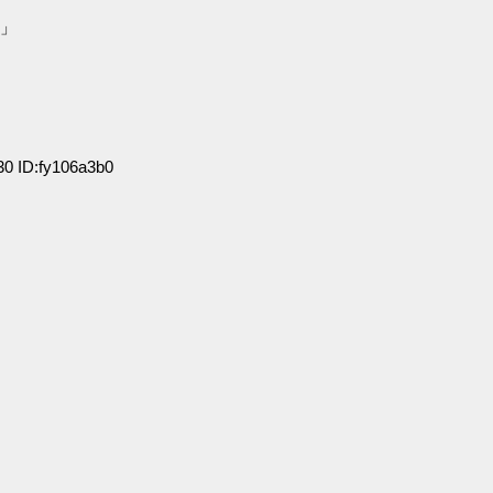
d」
0 ID:fy106a3b0