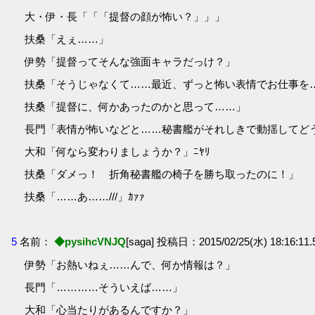
大・伊・長「「「提督の顔が怖い？」」」
扶桑「えぇ……」
伊勢「提督ってそんな強面キャラだっけ？」
扶桑「そうじゃなくて……最近、ずっと怖い表情でお仕事を
扶桑「提督に、何かあったのかと思って……」
長門「表情が怖いなどと……秘書艦がそれしきで動揺してど
大和「何なら変わりましょうか？」ﾆﾔﾘ
扶桑「ダメっ！ 折角秘書艦の椅子を勝ち取ったのに！」
扶桑「……あ……///」ｶｧｧ
5
名前：
◆pysihcVNJQ
[saga] 投稿日：2015/02/25(水) 18:16:11.5
伊勢「お熱いねぇ……んで、何か情報は？」
長門「…………そういえば……」
大和「心当たりがあるんですか？」