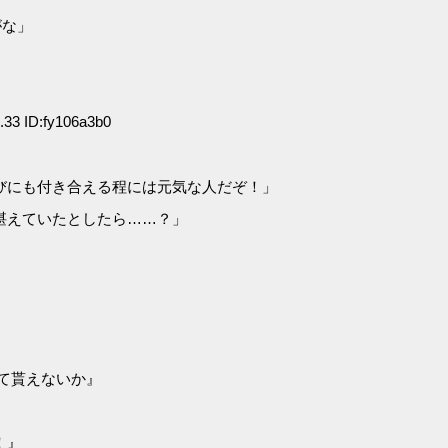
がな」
33 ID:fy106a3b0
びにも付き合える程には元気な人だぞ！」
堪えていたとしたら……？」
じて貰えないか』
！』