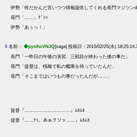
伊勢「何だかんだ言いつつ情報提供してくれる長門マジツン
長門「……」ｹﾞｼｯ
伊勢「あぅっ！」
6
名前：
◆pysihcVNJQ
[saga] 投稿日：2015/02/25(水) 18:25:14.3
長門「一昨日の午後の演習、三戦目が終わった後の事だ」
長門「提督は、桟橋で私の艦隊を待っていたんだ」
長門「そこまではいつもの事だったんだが……」
提督『…………………………』ﾑｶﾑｶ
提督『……ﾁｯ、あぁクソッ……』ﾑｶﾑｶ