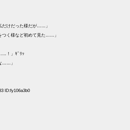
私だけだった様だが……」
をつく様など初めて見た……」
！」ｷﾞﾘｯ
な……」
」
3 ID:fy106a3b0