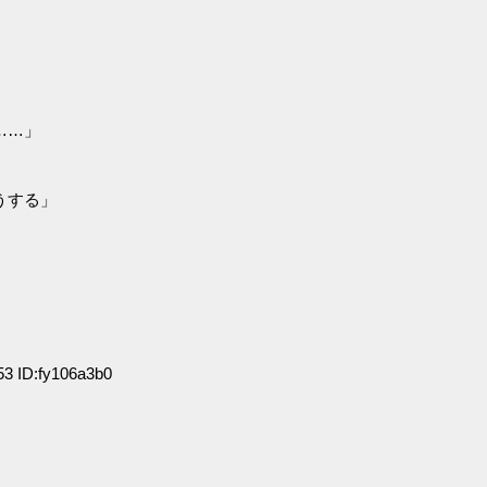
……」
うする」
3 ID:fy106a3b0