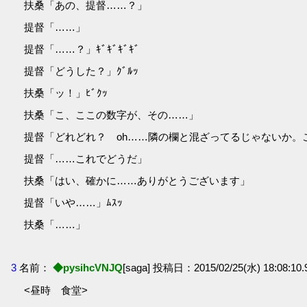
扶桑「あの、提督……？」
提督「……」
提督「……？」ｷﾞｷﾞｷﾞｷ゛
提督「どうした？」ｸﾞﾙｯ
扶桑「ッ！」ﾋﾞｸｯ
扶桑「こ、ここの数字が、その……」
提督「どれどれ？ oh……隣の欄と混ざってるじゃないか。こ
提督「……これでどうだ」
扶桑「はい、確かに……ありがとうございます」
提督「いや……」ﾑｽｯ
扶桑「……」
3
名前：
◆pysihcVNJQ
[saga] 投稿日：2015/02/25(水) 18:08:10.9
<昼時 食堂>