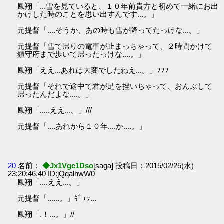
鳳翔「...雪を見ていると、１０年前貴方と初めて一緒にお出
かけした時のことを思い出すんです...。」
元提督「....そうか、あの時も雪が降ってたっけな...。」
元提督「雪で帰りの電車が止まっちゃって、２時間かけて
鎮守府まで歩いて帰ったっけな....。」
鳳翔「ええ...あれは大変でしたねえ...。」ﾌﾌﾌ
元提督「それで途中で君が足を挫いちゃって、おんぶして
帰ったんだよな....。」
鳳翔「.....ええ...。」///
元提督「....あれから１０年....か....。」
20
名前：
◆Jx1Vgc1Dso
[saga] 投稿日：2015/02/25(水)
23:20:46.40 ID:jQqalhwW0
鳳翔「....ええ...。」
元提督「......。」ｷﾞｭｯ...
鳳翔「.！...。」//