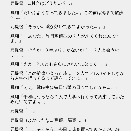
元提督「...具合はどうだい？...」
鳳翔「だいぶよくなってきました...。この前は海まで散歩
へ...。」
元提督「そっか....薬が効いてきてよかった....。」
鳳翔「....あなた、昨日翔鶴型の２人が来てくれたんです
よ。」
元提督「そうか...３年ぶりじゃないか？....２人と会うの
は..。」
鳳翔「ええ...２人ともさらにきれいになって...。」
元提督「この前僕が会った時は、２人でアルバイトしなが
ら大学へ行ってるって話をしてたよ。」
鳳翔「ええ、戦時中は毎日出撃の日々でしたから...。」
鳳翔「平和になったら２人で大学へ行くって約束していた
みたいですよ..。」
元提督「....」
元提督（よかったな....翔鶴、瑞鶴...。）
元提督「！、そうそう、今日は花を買ってきたんだ....ほ