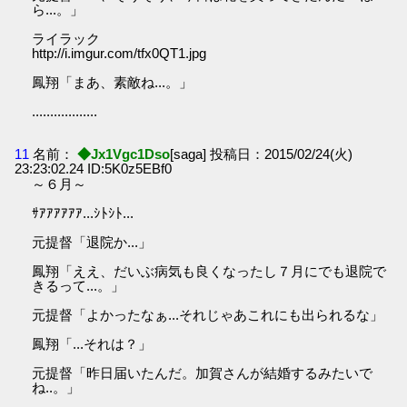
ら...。」
ライラック
http://i.imgur.com/tfx0QT1.jpg
鳳翔「まあ、素敵ね...。」
..................
11
名前：
◆Jx1Vgc1Dso
[saga] 投稿日：2015/02/24(火)
23:23:02.24 ID:5K0z5EBf0
～６月～
ｻｱｱｱｱｱｱ...ｼﾄｼﾄ...
元提督「退院か...」
鳳翔「ええ、だいぶ病気も良くなったし７月にでも退院で
きるって...。」
元提督「よかったなぁ...それじゃあこれにも出られるな」
鳳翔「...それは？」
元提督「昨日届いたんだ。加賀さんが結婚するみたいで
ね..。」