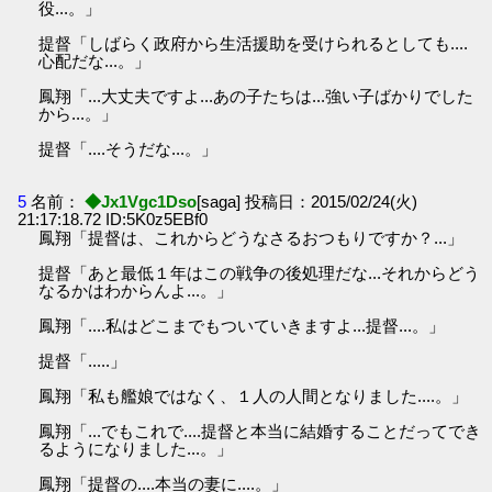
役...。」
提督「しばらく政府から生活援助を受けられるとしても....
心配だな...。」
鳳翔「...大丈夫ですよ...あの子たちは...強い子ばかりでした
から...。」
提督「....そうだな...。」
5
名前：
◆Jx1Vgc1Dso
[saga] 投稿日：2015/02/24(火)
21:17:18.72 ID:5K0z5EBf0
鳳翔「提督は、これからどうなさるおつもりですか？...」
提督「あと最低１年はこの戦争の後処理だな...それからどう
なるかはわからんよ...。」
鳳翔「....私はどこまでもついていきますよ...提督...。」
提督「.....」
鳳翔「私も艦娘ではなく、１人の人間となりました....。」
鳳翔「...でもこれで....提督と本当に結婚することだってでき
るようになりました...。」
鳳翔「提督の....本当の妻に....。」