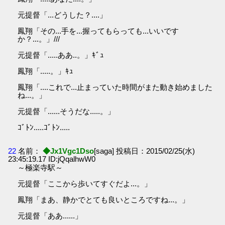
元提督「...どうした？....」
鳳翔「その...手を...握ってもらっても...いいです
か？...。」///
元提督「.....ああ..。」ｷﾞｭ
鳳翔「.....。」ｷｭ
鳳翔「....これで...止まっていた時間がまた動き始めました
ね...。」
元提督「......そうだな.....。」
ｺﾞﾄﾝ.....ｺﾞﾄﾝ.....
22
名前：
◆Jx1Vgc1Dso
[saga] 投稿日：2015/02/25(水)
23:45:19.17 ID:jQqalhwW0
～極楽寺駅～
元提督「ここから歩いてすぐだよ...。」
鳳翔「まあ、静かでとても良いところですね...。」
元提督「ああ......」