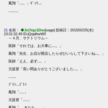
鳳翔「....。」ｷﾞｭｳ....
..........
21
名前：
◆Jx1Vgc1Dso
[saga] 投稿日：2015/02/25(水)
23:31:32.49 ID:jQqalhwW0
～４月、サナトリウム～
医師「それでは、お大事に....。」
鳳翔「先生、お店が開店したらぜひいらして下さいね...。」
医師「ええ、必ず...。」
元提督「長い間ありがとうございました...。」
........
ｺﾞﾄﾝ...ｺﾞﾄﾝ
鳳翔「.....」
元提督「.....」
鳳翔「.....あなた....。」