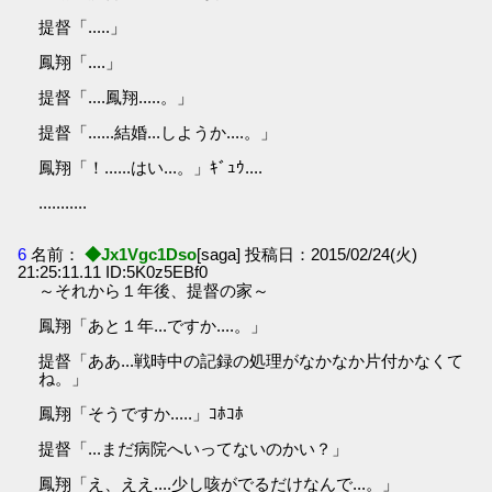
提督「.....」
鳳翔「....」
提督「....鳳翔.....。」
提督「......結婚...しようか....。」
鳳翔「！......はい...。」ｷﾞｭｳ....
...........
6
名前：
◆Jx1Vgc1Dso
[saga] 投稿日：2015/02/24(火)
21:25:11.11 ID:5K0z5EBf0
～それから１年後、提督の家～
鳳翔「あと１年...ですか....。」
提督「ああ...戦時中の記録の処理がなかなか片付かなくて
ね。」
鳳翔「そうですか.....」ｺﾎｺﾎ
提督「...まだ病院へいってないのかい？」
鳳翔「え、ええ....少し咳がでるだけなんで...。」