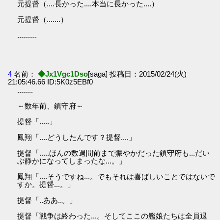
元提督（....長かった....本当に長かった....）
元提督（.......）
..........
4
名前：
◆Jx1Vgc1Dso
[saga] 投稿日：2015/02/24(火)
21:05:46.66 ID:5K0z5EBf0
........
～数年前、鎮守府～
提督「.....」
鳳翔「....どうしたんです？提督....」
提督「.....ほんの数週間前まで賑やかだった鎮守府も...だい
ぶ静かになってしまったな...。」
鳳翔「....そうですね...。でもそれは喜ばしいことではないで
すか。提督...。」
提督「..ああ..。」
提督「戦争は終わった...。そしてここの艦娘たちは全員退