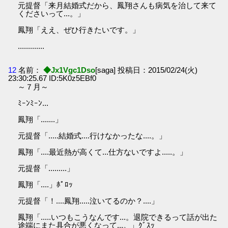
元提督「来月結婚式だから、鳳翔さんも病気を治して来て
くださいって...。」
鳳翔「ええ、ぜひ行きたいです。」
.............
12
名前：
◆Jx1Vgc1Dso
[saga] 投稿日：2015/02/24(火)
23:30:25.67 ID:5K0z5EBf0
～７月～
ﾐｰﾝﾐｰﾝ...
鳳翔「.......」
元提督「.....結婚式....行けなかったな....。」
鳳翔「....最近熱が高くて...仕方ないですよ.....。」
元提督「.........」
鳳翔「....」ﾎﾟﾛｯ
元提督「！....鳳翔.....泣いてるのか？....」
鳳翔「.....いつもこうなんです...。退院できるって話が出た
途端にまた具合が悪くなって...。」ｸﾞｽｯ