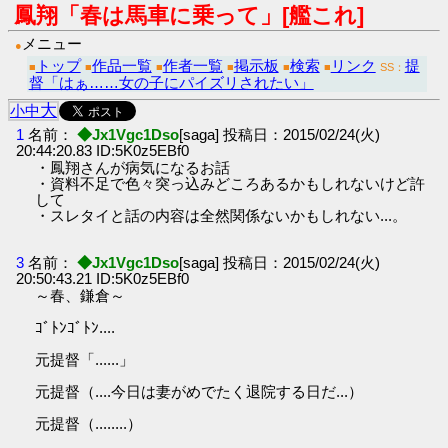
鳳翔「春は馬車に乗って」[艦これ]
メニュー
●
トップ
作品一覧
作者一覧
掲示板
検索
リンク
提
■
■
■
■
■
■
SS：
督「はぁ……女の子にパイズリされたい」
大
小
中
1
名前：
◆Jx1Vgc1Dso
[saga] 投稿日：2015/02/24(火)
20:44:20.83 ID:5K0z5EBf0
・鳳翔さんが病気になるお話
・資料不足で色々突っ込みどころあるかもしれないけど許
して
・スレタイと話の内容は全然関係ないかもしれない...。
3
名前：
◆Jx1Vgc1Dso
[saga] 投稿日：2015/02/24(火)
20:50:43.21 ID:5K0z5EBf0
～春、鎌倉～
ｺﾞﾄﾝｺﾞﾄﾝ....
元提督「......」
元提督（....今日は妻がめでたく退院する日だ...）
元提督（........）