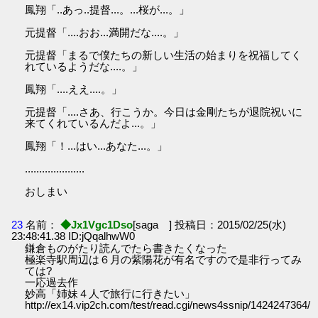
鳳翔「..あっ..提督...。...桜が...。」
元提督「....おお...満開だな....。」
元提督「まるで僕たちの新しい生活の始まりを祝福してく
れているようだな....。」
鳳翔「....ええ....。」
元提督「....さあ、行こうか。今日は金剛たちが退院祝いに
来てくれているんだよ...。」
鳳翔「！...はい...あなた...。」
.....................
おしまい
23
名前：
◆Jx1Vgc1Dso
[saga ] 投稿日：2015/02/25(水)
23:48:41.38 ID:jQqalhwW0
鎌倉ものがたり読んでたら書きたくなった
極楽寺駅周辺は６月の紫陽花が有名ですので是非行ってみ
ては?
一応過去作
妙高「姉妹４人で旅行に行きたい」
http://ex14.vip2ch.com/test/read.cgi/news4ssnip/1424247364/