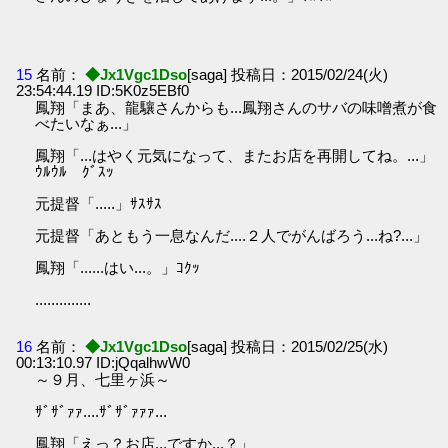
15
名前：
◆Jx1Vgc1Dso
[saga] 投稿日：2015/02/24(火)
23:54:44.19 ID:5K0z5EBf0
鳳翔「まあ、龍驤さんからも...鳳翔さんのサバの味噌煮が食
べたいなぁ...」
鳳翔「...はやく元気になって、またお店を再開してね。...」
ｳﾙｳﾙ ｸﾞｽｯ
元提督「.....」ｻｽｻｽ
元提督「あともう一息なんだ....２人でがんばろう...ね?...」
鳳翔「......はい...。」ｺｸｯ
..............
16
名前：
◆Jx1Vgc1Dso
[saga] 投稿日：2015/02/25(水)
00:13:10.97 ID:jQqalhwW0
～９月、七里ヶ浜～
ｻﾞｻﾞｧｧ....ｻﾞｻﾞｧｧｧ...
鳳翔「えっ？お店...ですか...？」