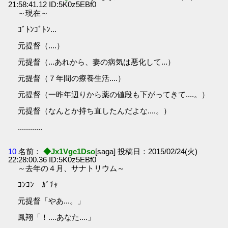
21:58:41.12 ID:5K0z5EBf0
～現在～
ｺﾞﾄﾝｺﾞﾄﾝ...
元提督（....）
元提督（...あれから、妻の病気は悪化して...）
元提督（７年間の療養生活....）
元提督（一昨年辺りから薬の値段も下がってきて....。）
元提督（なんとか持ち直したんだよな....。）
............
10
名前：
◆Jx1Vgc1Dso
[saga] 投稿日：2015/02/24(火)
22:28:00.36 ID:5K0z5EBf0
～去年の４月、サナトリウム～
ｺﾝｺﾝ ｶﾞﾁｬ
元提督「やあ...。」
鳳翔「！....あなた....」