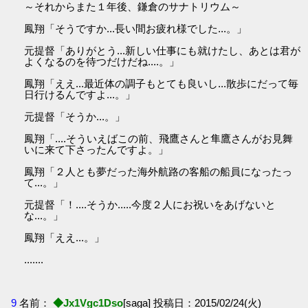
～それからまた１年後、鎌倉のサナトリウム～
鳳翔「そうですか...長い間お疲れ様でした...。」
元提督「ありがとう...新しい仕事にも就けたし、あとは君が
よくなるのを待つだけだね....。」
鳳翔「ええ...最近体の調子もとても良いし...散歩にだって毎
日行けるんですよ...。」
元提督「そうか...。」
鳳翔「....そういえばこの前、飛鷹さんと隼鷹さんがお見舞
いに来て下さったんですよ。」
鳳翔「２人とも夢だった海外航路の客船の船員になったっ
て...。」
元提督「！....そうか.....今度２人にお祝いをあげないと
な...。」
鳳翔「ええ...。」
.......
9
名前：
◆Jx1Vgc1Dso
[saga] 投稿日：2015/02/24(火)