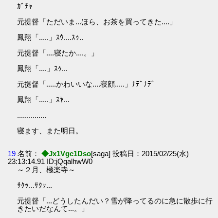
ｶﾞﾁｬ
元提督「ただいま...ほら、お茶を買ってきた....」
鳳翔「.....」ｽｳ....ｽｩ..
元提督「....寝たか....。」
鳳翔「....」ｽｩ...
元提督「.....かわいいな....寝顔.....」ﾅﾃﾞﾅﾃﾞ
鳳翔「.....」ｽﾔ...
...............
寝ます、また明日。
19
名前：
◆Jx1Vgc1Dso
[saga] 投稿日：2015/02/25(水)
23:13:14.91 ID:jQqalhwW0
～２月、極楽寺～
ｻｸｯ...ｻｸｯ...
元提督「...どうしたんだい？雪が降ってるのに急に散歩に行
きたいだなんて...。」