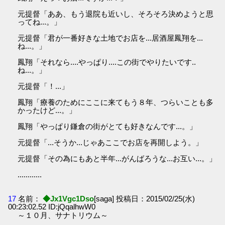
元提督「ああ、もう退院も近いし、そろそろ決めようと思
ってね...。」
元提督「君が一番好きな土地でお店を...居酒屋鳳翔を...
ね...。」
鳳翔「それなら....やっぱり....この街でやりたいです..
ね...。」
元提督「！...」
鳳翔「療養のためにここに来てもう８年、つらいことも多
かったけど...。」
鳳翔「やっぱり鎌倉の街がとても好きなんです...。」
元提督「...そうか...じゃあここでお店を再開しよう。」
元提督「その為にもあと半年...がんばろうな...お互い...。」
............
17
名前：
◆Jx1Vgc1Dso
[saga] 投稿日：2015/02/25(水)
00:23:02.52 ID:jQqalhwW0
～１０月、サナトリウム～