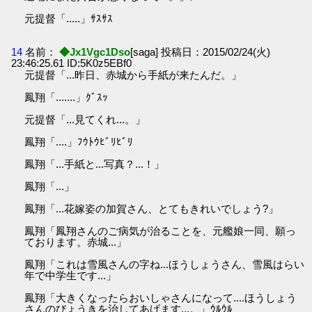
元提督「.....」ｻｽｻｽ
14
名前：
◆Jx1Vgc1Dso
[saga] 投稿日：2015/02/24(火)
23:46:25.61 ID:5K0z5EBf0
元提督「...昨日、赤城から手紙が来たんだ。」
鳳翔「.......」ｸﾞｽｯ
元提督「...見てくれ...。」
鳳翔「....」ﾌｳﾄｳﾋﾞﾘﾋﾞﾘ
鳳翔「...手紙と...写真？...！」
鳳翔「...」
鳳翔「...花嫁姿の加賀さん、とてもきれいでしょう?」
鳳翔「鳳翔さんのご病気が治ることを、元艦娘一同、願っ
ております。赤城...」
鳳翔「これは雪風さんの字ね...ほうしょうさん、雪風はらい
年で中学生です...」
鳳翔「大きくなったらおいしゃさんになって....ほうしょう
さんのびょうきを治してあげます...。」ｳﾙｳﾙ