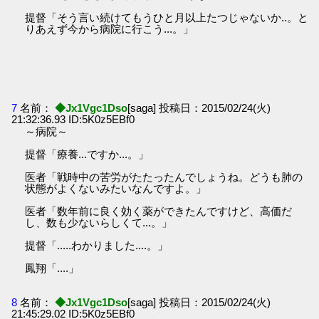
提督「そう言い続けてもうひと月以上たつじゃないか..。と
りあえず今から病院に行こう...。」
7
名前：
◆Jx1Vgc1Dso
[saga] 投稿日：2015/02/24(火)
21:32:36.93 ID:5K0z5EBf0
～病院～
提督「療養...ですか...。」
医者「戦時中の苦労がたたったんでしょうね。どうも肺の
状態がよくないみたいなんですよ。」
医者「数年前に良く効く薬ができたんですけど、高価だ
し、数も少ないらしくて...。」
提督「.....わかりました....。」
鳳翔「....」
8
名前：
◆Jx1Vgc1Dso
[saga] 投稿日：2015/02/24(火)
21:45:29.02 ID:5K0z5EBf0