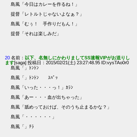
島風「今日はカレーを作るね！」
提督「レトルトじゃないよなぁ？」
島風「むぅ！ 手作りだもん！」
提督「それは楽しみだ」
20
名前：
以下、名無しにかわりましてSS速報VIPがお送りし
ます
[saga] 投稿日：2015/02/21(土) 23:27:48.95 ID:vysTAo0r0
島風「」ﾄﾝﾄﾝ
島風「」ﾄﾝﾄﾝ ｽﾊﾟｯ
島風「いった・・・っ！」ｶﾗﾝ
島風「あー・・・血が出ちゃった」
島風「舐めっておけば、そのうち止まるかな？」
島風「・・・・・・」
島風「」ﾁﾗ