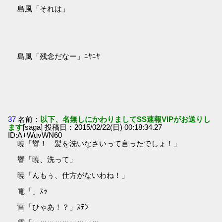
島風「それは」
島風「残念だなー」ﾆﾔﾆﾔ
37
名前：
以下、名無しにかわりましてSS速報VIPがお送りし
ます
[saga] 投稿日：2015/02/22(日) 00:18:34.27
ID:A+WuvWN60
暁「響！ 髪を洗いなさいって言ったでしょ！」
響「暁、洗って」
暁「んもぅ、仕方がないわね！」
電「」ｽｯ
雷「ひゃあ！？」ｽﾃﾝ