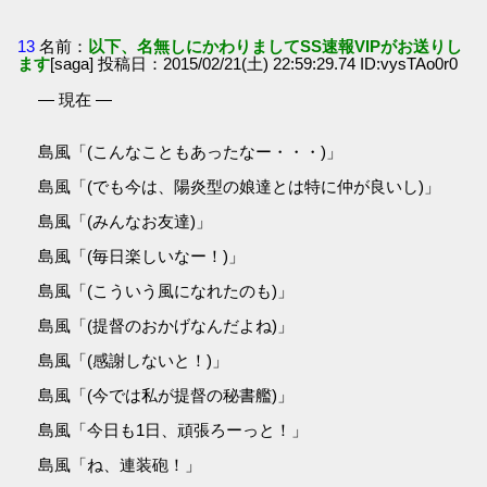
13
名前：
以下、名無しにかわりましてSS速報VIPがお送りし
ます
[saga] 投稿日：2015/02/21(土) 22:59:29.74 ID:vysTAo0r0
― 現在 ―
島風「(こんなこともあったなー・・・)」
島風「(でも今は、陽炎型の娘達とは特に仲が良いし)」
島風「(みんなお友達)」
島風「(毎日楽しいなー！)」
島風「(こういう風になれたのも)」
島風「(提督のおかげなんだよね)」
島風「(感謝しないと！)」
島風「(今では私が提督の秘書艦)」
島風「今日も1日、頑張ろーっと！」
島風「ね、連装砲！」