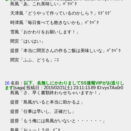
島風「あ、これ美味しい」ﾊﾟｸﾊﾟｸ
天津風「どうやって作っているのかしら？」ﾓｸﾞﾓｸﾞ
時津風「毎日食べても飽きないかも」ﾊﾟｸﾊﾟｸ
雪風「おかわりをお願いします！」
間宮「はいはい」
提督「本当に間宮さんの作るご飯は美味しいな」ﾊﾟｸﾊﾟｸ
間宮「ふふ、どうも」ﾆｺ
16
名前：
以下、名無しにかわりましてSS速報VIPがお送りし
ます
[saga] 投稿日：2015/02/21(土) 23:11:13.89 ID:vysTAo0r0
島風「さ、早く書類終わらせちゃいますか！」
提督「島風がいると本当に助かるよ」
提督「仕事は早いし、正確だし」
提督「もう俺には島風がいないと・・・・・・」
島風「おぅっ！？///」ﾋﾞｸ