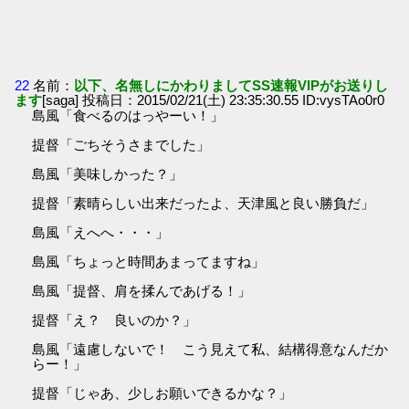
22
名前：
以下、名無しにかわりましてSS速報VIPがお送りし
ます
[saga] 投稿日：2015/02/21(土) 23:35:30.55 ID:vysTAo0r0
島風「食べるのはっやーい！」
提督「ごちそうさまでした」
島風「美味しかった？」
提督「素晴らしい出来だったよ、天津風と良い勝負だ」
島風「えへへ・・・」
島風「ちょっと時間あまってますね」
島風「提督、肩を揉んであげる！」
提督「え？ 良いのか？」
島風「遠慮しないで！ こう見えて私、結構得意なんだか
らー！」
提督「じゃあ、少しお願いできるかな？」