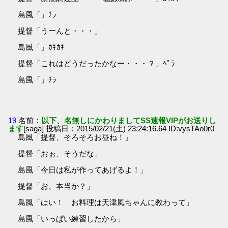
島風「」ﾁﾗ
提督「うーんと・・・」
島風「」ｶｷｶｷ
提督「これはどうだったかなー・・・？」ﾍﾟﾗ
島風「」ﾁﾗ
19
名前：
以下、名無しにかわりましてSS速報VIPがお送りし
ます
[saga] 投稿日：2015/02/21(土) 23:24:16.64 ID:vysTAo0r0
島風「提督、そろそろお昼ね！」
提督「おぉ、そうだな」
島風「今日は私が作ってあげるよ！」
提督「お、本当か？」
島風「はい！ お料理は天津風ちゃんに教わって」
島風「いっぱい練習したから」