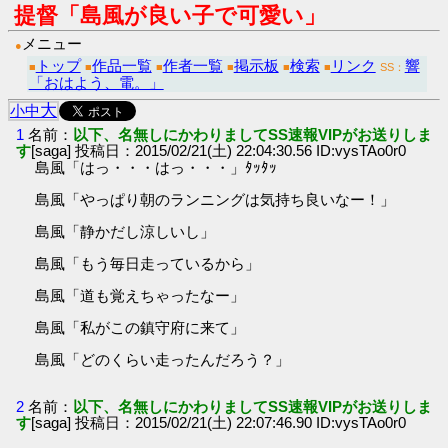
提督「島風が良い子で可愛い」
メニュー
●
トップ
作品一覧
作者一覧
掲示板
検索
リンク
響
■
■
■
■
■
■
SS：
「おはよう、電。」
大
小
中
1
名前：
以下、名無しにかわりましてSS速報VIPがお送りしま
す
[saga] 投稿日：2015/02/21(土) 22:04:30.56 ID:vysTAo0r0
島風「はっ・・・はっ・・・」ﾀｯﾀｯ
島風「やっぱり朝のランニングは気持ち良いなー！」
島風「静かだし涼しいし」
島風「もう毎日走っているから」
島風「道も覚えちゃったなー」
島風「私がこの鎮守府に来て」
島風「どのくらい走ったんだろう？」
2
名前：
以下、名無しにかわりましてSS速報VIPがお送りしま
す
[saga] 投稿日：2015/02/21(土) 22:07:46.90 ID:vysTAo0r0