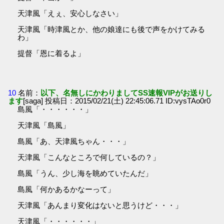
天津風「えぇ、安心しなさい」
天津風「時津風とか、他の娘達にも後で声をかけてみる
わ」
提督「恩に着るよ」
10
名前：
以下、名無しにかわりましてSS速報VIPがお送りし
ます
[saga] 投稿日：2015/02/21(土) 22:45:06.71 ID:vysTAo0r0
島風「・・・・・・」
天津風「島風」
島風「あ、天津風ちゃん・・・」
天津風「こんなところで何しているの？」
島風「うん、少し海を眺めていたんだ」
島風「何かあるかなーって」
天津風「あんまり変化はないと思うけど・・・」
天津風「・・・・・・」