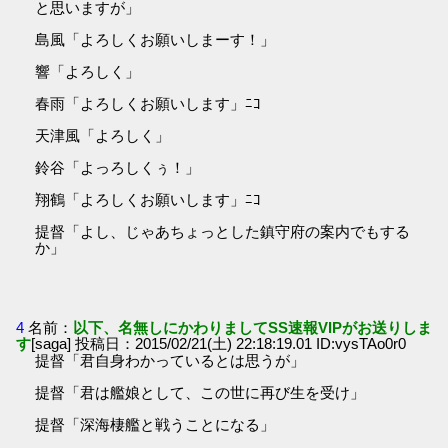
と思いますが」
島風「よろしくお願いしまーす！」
響「よろしく」
春雨「よろしくお願いします」ﾆｺ
天津風「よろしく」
鈴谷「よっろしくぅ！」
翔鶴「よろしくお願いします」ﾆｺ
提督「よし、じゃあちょっとした鎮守府の案内でもする
か」
4
名前：
以下、名無しにかわりましてSS速報VIPがお送りしま
す
[saga] 投稿日：2015/02/21(土) 22:18:19.01 ID:vysTAo0r0
提督「君自身わかっているとは思うが」
提督「君は艦娘として、この世に再び生を受け」
提督「深海棲艦と戦うことになる」