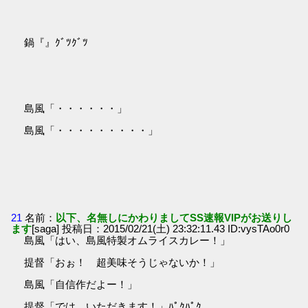
鍋『』ｸﾞﾂｸﾞﾂ
島風「・・・・・・」
島風「・・・・・・・・・」
21
名前：
以下、名無しにかわりましてSS速報VIPがお送りし
ます
[saga] 投稿日：2015/02/21(土) 23:32:11.43 ID:vysTAo0r0
島風「はい、島風特製オムライスカレー！」
提督「おぉ！ 超美味そうじゃないか！」
島風「自信作だよー！」
提督「では、いただきます！」ﾊﾟｸﾊﾟｸ