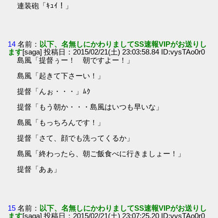
連装砲「ｷｭｲ！」
14
名前：
以下、名無しにかわりましてSS速報VIPがお送りし
ます
[saga] 投稿日：2015/02/21(土) 23:03:58.84 ID:vysTAo0r0
島風「提督ぅー！ 朝ですよー！」
島風「起きて下さーい！」
提督「んぉ・・・」ﾑｸ
提督「もう朝か・・・島風はいつも早いな」
島風「もっちろんです！」
提督「さて、顔でも洗ってくるか」
島風「終わったら、朝ご飯食べに行きましょー！」
提督「あぁ」
15
名前：
以下、名無しにかわりましてSS速報VIPがお送りし
ます
[saga] 投稿日：2015/02/21(土) 23:07:25.20 ID:vysTAo0r0