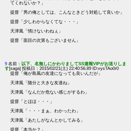
てくれないか？」
提督「男の俺としては、こんなときどう対処して良いか」
提督「少しわからなくてな・・・」
天津風「情けないわねぇ」
提督「面目の次第もございません」
9
名前：
以下、名無しにかわりましてSS速報VIPがお送りしま
す
[saga] 投稿日：2015/02/21(土) 22:40:56.89 ID:vysTAo0r0
提督「俺が島風の友達になっても良いんだが」
天津風「随分と大きな友達ね」
天津風「なんだか危ない感じがするわ」
提督「とほほ・・・」
天津風「・・・まぁ、わかったわ」
天津風「あたしがなんとかしてみる」
提督「本当か？」