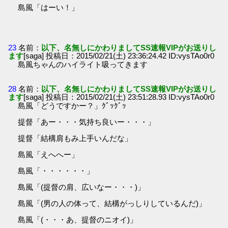
島風「はーい！」
23
名前：
以下、名無しにかわりましてSS速報VIPがお送りし
ます
[saga] 投稿日：2015/02/21(土) 23:36:24.42 ID:vysTAo0r0
島風ちゃんのハイライト吸ってきます
28
名前：
以下、名無しにかわりましてSS速報VIPがお送りし
ます
[saga] 投稿日：2015/02/21(土) 23:51:28.93 ID:vysTAo0r0
島風「どうですかー？」ｸﾞｯｸﾞｯ
提督「あー・・・気持ち良いー・・・」
提督「結構肩もみ上手いんだな」
島風「えへへー」
島風「・・・・・・」
島風「(提督の肩、広いなー・・・)」
島風「(男の人の体って、結構がっしりしているんだ)」
島風「(・・・あ、提督のニオイ)」