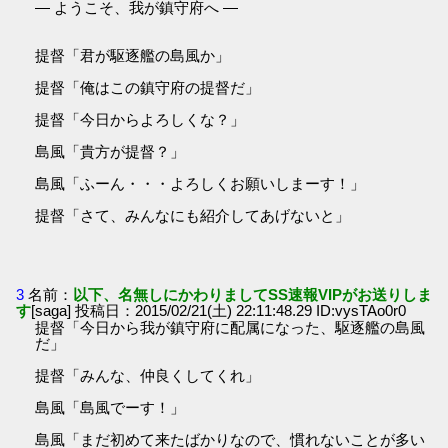
― ようこそ、我が鎮守府へ ―
提督「君が駆逐艦の島風か」
提督「俺はこの鎮守府の提督だ」
提督「今日からよろしくな？」
島風「貴方が提督？」
島風「ふーん・・・よろしくお願いしまーす！」
提督「さて、みんなにも紹介してあげないと」
3
名前：
以下、名無しにかわりましてSS速報VIPがお送りしま
す
[saga] 投稿日：2015/02/21(土) 22:11:48.29 ID:vysTAo0r0
提督「今日から我が鎮守府に配属になった、駆逐艦の島風
だ」
提督「みんな、仲良くしてくれ」
島風「島風でーす！」
島風「まだ初めて来たばかりなので、慣れないことが多い