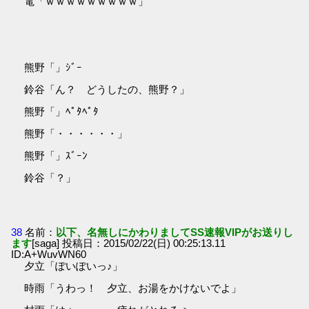
電「ｗｗｗｗｗｗｗｗｗ」
熊野「」ｼﾞｰ
鈴谷「ん？ どうしたの、熊野？」
熊野「」ﾍﾟﾀﾍﾟﾀ
熊野「・・・・・・」
熊野「」ｽﾞｰﾝ
鈴谷「？」
38
名前：
以下、名無しにかわりましてSS速報VIPがお送りし
ます
[saga] 投稿日：2015/02/22(日) 00:25:13.11
ID:A+WuvWN60
夕立「ぽいぽいっ♪」
時雨「うわっ！ 夕立、お湯をかけないでよ」