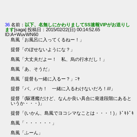
36
名前：
以下、名無しにかわりましてSS速報VIPがお送りし
ます
[saga] 投稿日：2015/02/22(日) 00:14:52.65
ID:A+WuvWN60
島風「お風呂に入ってくるねー！」
提督「のぼせないようにな？」
島風「大丈夫だよー！ 私、烏の行水だし！」
島風「あ、そうだ」
島風「提督も一緒に入るー？」ﾆﾔ
提督「バ、バカ！ 一緒に入るわけないだろ！///」
提督「(駆逐艦だけど、なんか良い具合に発達段階にあると
いうか・・・)」
提督「(いかん、島風でヨコシマなことは・・・！)」ﾄﾞｷﾄﾞｷ
島風「・・・・・・」
島風「ふーん」