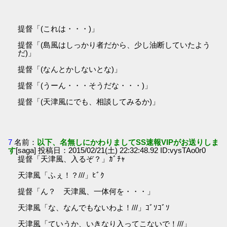
提督「(これは・・・)」
提督「(島風はしっかり者だから、少し油断していたよう
だ)」
提督「(なんとかしないとな)」
提督「(うーん・・・そうだな・・・)」
提督「(天津風にでも、相談してみるか)」
7
名前：
以下、名無しにかわりましてSS速報VIPがお送りしま
す
[saga] 投稿日：2015/02/21(土) 22:32:48.92 ID:vysTAo0r0
提督「天津風、入るぞ？」ｶﾞﾁｬ
天津風「ふぇ！？///」ﾋﾞｸ
提督「ん？ 天津風、一体何を・・・」
天津風「な、なんでもないわよ！///」ｺﾞｿｺﾞｿ
天津風「ていうか、いきなり入ってこないで！///」