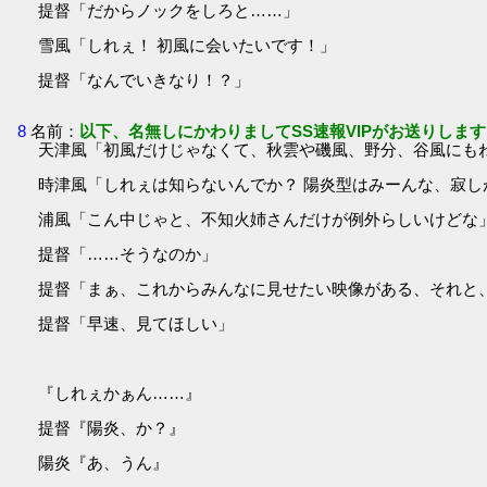
提督「だからノックをしろと……」
雪風「しれぇ！ 初風に会いたいです！」
提督「なんでいきなり！？」
8
名前：
以下、名無しにかわりましてSS速報VIPがお送りします
天津風「初風だけじゃなくて、秋雲や磯風、野分、谷風にも
時津風「しれぇは知らないんでか？ 陽炎型はみーんな、寂し
浦風「こん中じゃと、不知火姉さんだけが例外らしいけどな
提督「……そうなのか」
提督「まぁ、これからみんなに見せたい映像がある、それと
提督「早速、見てほしい」
『しれぇかぁん……』
提督『陽炎、か？』
陽炎『あ、うん』