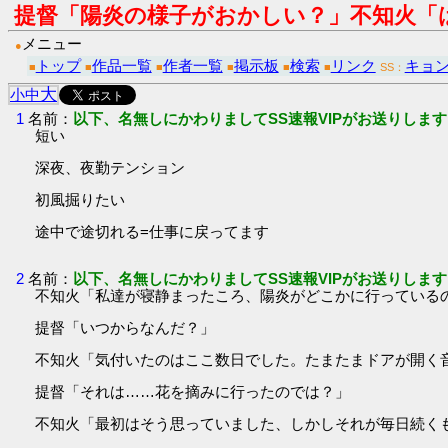
提督「陽炎の様子がおかしい？」不知火「
メニュー
●
トップ
作品一覧
作者一覧
掲示板
検索
リンク
キョ
■
■
■
■
■
■
SS：
大
小
中
1
名前：
以下、名無しにかわりましてSS速報VIPがお送りします
短い
深夜、夜勤テンション
初風掘りたい
途中で途切れる=仕事に戻ってます
2
名前：
以下、名無しにかわりましてSS速報VIPがお送りします
不知火「私達が寝静まったころ、陽炎がどこかに行っている
提督「いつからなんだ？」
不知火「気付いたのはここ数日でした。たまたまドアが開く
提督「それは……花を摘みに行ったのでは？」
不知火「最初はそう思っていました、しかしそれが毎日続く