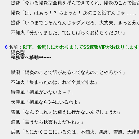
提督「今いる陽炎型全員を呼んできてくれ、陽炎のことで話
陽炎「は、はぁっ！？ ちょっと！ あのこと話すんじゃ……
提督「いつまでもそんなんじゃダメだろ、大丈夫、きっと分
不知火「分かりました、ではしばらくお待ちください」
6
名前：
以下、名無しにかわりましてSS速報VIPがお送りします
陽炎型、
執務室へ移動中-----
黒潮「陽炎のことで話があるってなんのことやろか？」
不知火「集まったのはこれで全員ですね」
時津風「初風がいないよ～？」
天津風「初風なら3-4にいるわよ」
雪風「なんでしれぇは迎えに行かないんでしょうか」
浦風「言うたら秋雲もまだやねぇ」
浜風「とにかくここにいるのは、不知火、黒潮、雪風、天津