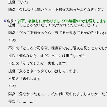
提督「おい」
陽炎「久しぶりに聞いたわ、不知火の怒ったような声」ｺﾞｿ
4
名前：
以下、名無しにかわりましてSS速報VIPがお送りします
提督「そこじゃないだろ！ 気づかれてたじゃないか！」
陽炎「だって不知火ったら、寝てるか起きてるかの判別つき
ﾊﾞﾀﾝ
不知火「ところで司令官、秘書官である陽炎を見ませんでし
提督「知らないな、まだこっちには来てないが」
不知火「そうでしたか、失礼します」
提督「入るときノックくらいはしてくれよ」
不知火「善処します」
ﾊﾞﾀﾝ
陽炎「危なかったぁ……、机の影に隠れたままじゃなかった
提督「…………」