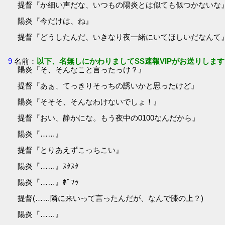
提督『か細い声だな、いつもの陽炎とは似ても似つかないな
陽炎『今だけは、ね』
提督『どうしたんだ、いきなり夜一緒にいてほしいだなんて
9
名前：
以下、名無しにかわりましてSS速報VIPがお送りします
陽炎『そ、そんなこと言ったっけ？』
提督『あぁ、てっきりそっちの誘いかと思ったけど』
陽炎『そそそ、そんなわけないでしょ！』
提督『おい、静かにな。もう夜中の0100なんだから』
陽炎『……』
提督『とりあえずこっちこい』
陽炎『……』ｽﾀｽﾀ
陽炎『……』ﾎﾞﾌｯ
提督(……隣に来いって言ったんだが、なんで膝の上？)
陽炎『……』