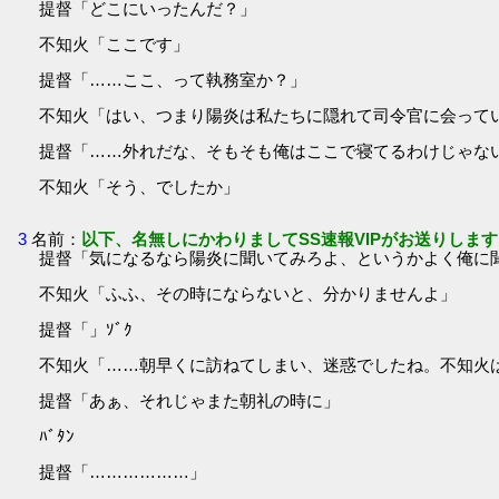
提督「どこにいったんだ？」
不知火「ここです」
提督「……ここ、って執務室か？」
不知火「はい、つまり陽炎は私たちに隠れて司令官に会って
提督「……外れだな、そもそも俺はここで寝てるわけじゃな
不知火「そう、でしたか」
3
名前：
以下、名無しにかわりましてSS速報VIPがお送りします
提督「気になるなら陽炎に聞いてみろよ、というかよく俺に
不知火「ふふ、その時にならないと、分かりませんよ」
提督「」ｿﾞｸ
不知火「……朝早くに訪ねてしまい、迷惑でしたね。不知火
提督「あぁ、それじゃまた朝礼の時に」
ﾊﾞﾀﾝ
提督「………………」