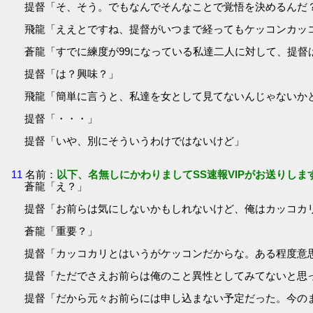
提督「そ、そう。でもなんでそんなことで覚悟を決めるんだ
飛龍「ええとですね、提督がいつまで経ってもケッコンカッ
蒼龍「すでに練度が99になっている私達二人に対して、提督
提督「は？興味？」
飛龍「簡単に言うと、私達を女として見てないんじゃないか
提督「・・・」
提督「いや、別にそういうわけではないけど」
11
名前：
以下、名無しにかわりましてSS速報VIPがお送りしま
蒼龍「え？」
提督「お前らは気にしないかもしれないけど、俺はカッコカ
蒼龍「重要？」
提督「カッコカリとはいうがケッコンだからな。ある程度意
提督「ただでさえお前らは俺のこと異性としてみてないと思
提督「だから元々お前らには申し込まない予定だった。今の