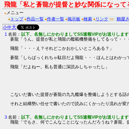
飛龍「私と蒼龍が提督と妙な関係になって
メニュー
●
トップ
作品一覧
作者一覧
掲示板
検索
リンク
鶴屋
■
■
■
■
■
■
SS：
大
小
中
1
名前：
以下、名無しにかわりましてSS速報VIPがお送りします
蒼龍「うん。提督が私と飛龍の艦載機整備をしてるって・・
飛龍「・・・え？それどこかおかしいところある？」
蒼龍「しらばっくれちゃ駄目だよ飛龍・・・ほんとはわかっ
飛龍「だよねー。私も普通に深読みしちゃったし」
こないだ書いた提督が蒼龍の九九艦爆を整備しようとする話
それと結構勢い任せで書いたので読みにくかったり流れが変
3
名前：
以下、名無しにかわりましてSS速報VIPがお送りします
飛龍「でもさ、何でこんなことになったんだろうね？蒼龍、