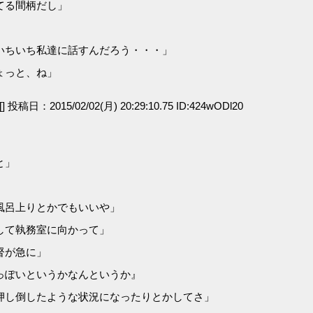
てる間柄だし」
」
いちいち私達に話すんだろう・・・」
ょっと、ね」
[] 投稿日：2015/02/02(月) 20:29:10.75 ID:424wODl20
と」
風呂上りとかでもいいや」
して執務室に向かって」
督が急に」
っぽいというかなんというか』
押し倒したような状況になったりとかしてさ」