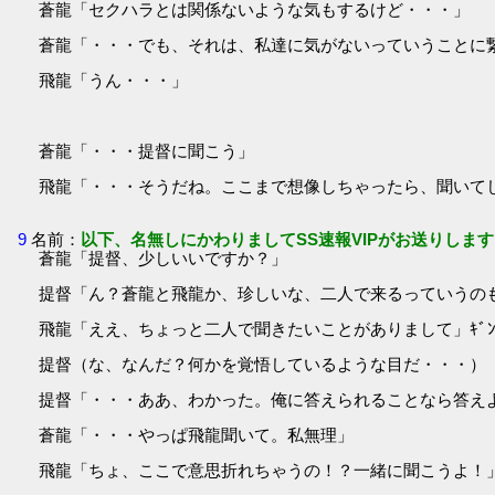
蒼龍「セクハラとは関係ないような気もするけど・・・」
蒼龍「・・・でも、それは、私達に気がないっていうことに
飛龍「うん・・・」
蒼龍「・・・提督に聞こう」
飛龍「・・・そうだね。ここまで想像しちゃったら、聞いて
9
名前：
以下、名無しにかわりましてSS速報VIPがお送りします
蒼龍「提督、少しいいですか？」
提督「ん？蒼龍と飛龍か、珍しいな、二人で来るっていうの
飛龍「ええ、ちょっと二人で聞きたいことがありまして」ｷﾞ
提督（な、なんだ？何かを覚悟しているような目だ・・・）
提督「・・・ああ、わかった。俺に答えられることなら答え
蒼龍「・・・やっぱ飛龍聞いて。私無理」
飛龍「ちょ、ここで意思折れちゃうの！？一緒に聞こうよ！