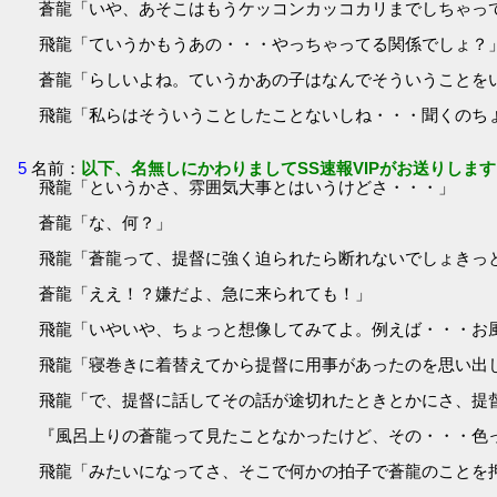
蒼龍「いや、あそこはもうケッコンカッコカリまでしちゃっ
飛龍「ていうかもうあの・・・やっちゃってる関係でしょ？
蒼龍「らしいよね。ていうかあの子はなんでそういうことを
飛龍「私らはそういうことしたことないしね・・・聞くのち
5
名前：
以下、名無しにかわりましてSS速報VIPがお送りします
飛龍「というかさ、雰囲気大事とはいうけどさ・・・」
蒼龍「な、何？」
飛龍「蒼龍って、提督に強く迫られたら断れないでしょきっ
蒼龍「ええ！？嫌だよ、急に来られても！」
飛龍「いやいや、ちょっと想像してみてよ。例えば・・・お
飛龍「寝巻きに着替えてから提督に用事があったのを思い出
飛龍「で、提督に話してその話が途切れたときとかにさ、提
『風呂上りの蒼龍って見たことなかったけど、その・・・色
飛龍「みたいになってさ、そこで何かの拍子で蒼龍のことを