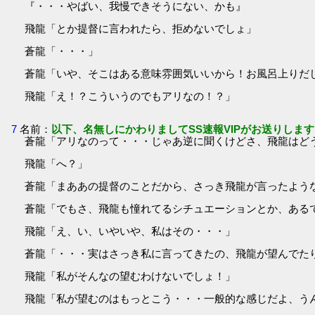
『・・・やばい、我慢できそうにない、かも』
飛龍「とか提督に言われたら、拒めないでしょ」
蒼龍「・・・」
蒼龍「いや、そこはある意味雰囲気いいから！お風呂上りだ
飛龍「え！？こういうのでもアリなの！？」
7
名前：
以下、名無しにかわりましてSS速報VIPがお送りします
蒼龍「アリなのって・・・じゃあ逆に聞くけどさ、飛龍はど
飛龍「へ？」
蒼龍「まああの提督のことだから、さっき飛龍が言ったよう
蒼龍「でもさ、飛龍も憧れてるシチュエーションとか、ある
飛龍「え、い、いやいや、私はその・・・」
蒼龍「・・・実はさっき私に言ってきたの、飛龍が望んでた
飛龍「私がそんなの望むわけないでしょ！」
飛龍「私が望むのはもっとこう・・・一般的な感じだよ、う