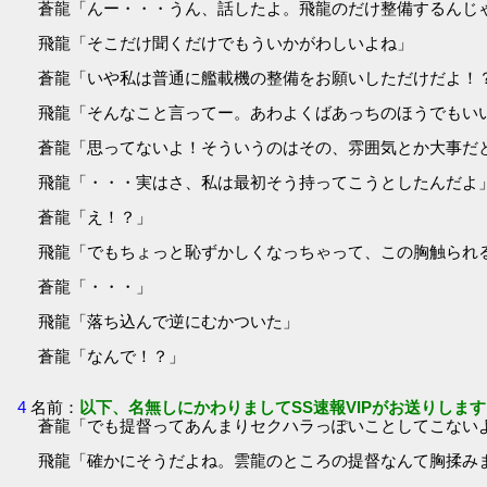
蒼龍「んー・・・うん、話したよ。飛龍のだけ整備するんじ
飛龍「そこだけ聞くだけでもういかがわしいよね」
蒼龍「いや私は普通に艦載機の整備をお願いしただけだよ！
飛龍「そんなこと言ってー。あわよくばあっちのほうでもい
蒼龍「思ってないよ！そういうのはその、雰囲気とか大事だ
飛龍「・・・実はさ、私は最初そう持ってこうとしたんだよ
蒼龍「え！？」
飛龍「でもちょっと恥ずかしくなっちゃって、この胸触られ
蒼龍「・・・」
飛龍「落ち込んで逆にむかついた」
蒼龍「なんで！？」
4
名前：
以下、名無しにかわりましてSS速報VIPがお送りします
蒼龍「でも提督ってあんまりセクハラっぽいことしてこない
飛龍「確かにそうだよね。雲龍のところの提督なんて胸揉み