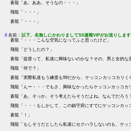
蒼龍「あ、ああ、そうなの・・・」
飛龍「・・・」
蒼龍「・・・」
8
名前：
以下、名無しにかわりましてSS速報VIPがお送りします
蒼龍「・・・こんな空気になってふと思ったけど」
飛龍「どうしたの？」
蒼龍「提督って、私達に興味ないのかな？その、男と女的な
飛龍「何で？」
蒼龍「実際私達もう練度も99だから、ケッコンカッコカリく
飛龍「んー・・・でもさ、興味なかったらケッコンカッコカ
蒼龍「あ、そっか。そう考えたらそうだよね。なんでだろう
飛龍「・・・もしかして、この鎮守府にすでにケッコンカッ
蒼龍「！」
飛龍「もしそうだとしたら私達にセクハラしないのも、ケッ