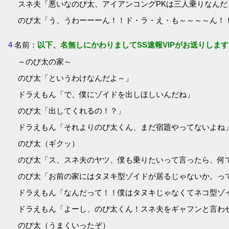
スネ夫「悪いなのび太、アイアンコングPKは三人乗りなんだ
のび太「う、うわーーーん！！ド・ラ・え・も～～～～ん！
4
名前：
以下、名無しにかわりましてSS速報VIPがお送りします
～のび太の家～
のび太「というわけなんだよ～」
ドラえもん「で、僕にゾイドを出しほしいんだね」
のび太「出してくれるの！？」
ドラえもん「それよりのび太くん、まだ宿題やってないよね
のび太（ギクッ）
のび太「ス、スネ夫のヤツ、僕も乗りたいって言ったら、何
のび太「お前の家にはタヌキ型ゾイドが居るじゃないか。っ
ドラえもん「なんだって！！僕はタヌキじゃなくてネコ型ゾ
ドラえもん「よーし、のび太くん！スネ夫をギャフンと言わ
のび太（うまくいったぞ）