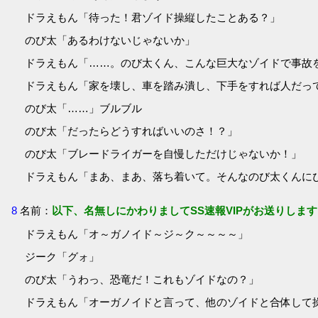
ドラえもん「待った！君ゾイド操縦したことある？」
のび太「あるわけないじゃないか」
ドラえもん「……。のび太くん、こんな巨大なゾイドで事故
ドラえもん「家を壊し、車を踏み潰し、下手をすれば人だっ
のび太「……」ブルブル
のび太「だったらどうすればいいのさ！？」
のび太「ブレードライガーを自慢しただけじゃないか！」
ドラえもん「まあ、まあ、落ち着いて。そんなのび太くんに
8
名前：
以下、名無しにかわりましてSS速報VIPがお送りします
ドラえもん「オ～ガノイド～ジ～ク～～～～」
ジーク「グォ」
のび太「うわっ、恐竜だ！これもゾイドなの？」
ドラえもん「オーガノイドと言って、他のゾイドと合体して