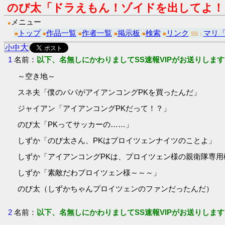
のび太「ドラえもん！ゾイドを出してよ！
メニュー
●
トップ
作品一覧
作者一覧
掲示板
検索
リンク
マリ
■
■
■
■
■
■
SS：
大
小
中
1
名前：
以下、名無しにかわりましてSS速報VIPがお送りします
～空き地～
スネ夫「僕のパパがアイアンコングPKを買ったんだ」
ジャイアン「アイアンコングPKだって！？」
のび太「PKってサッカーの……」
しずか「のび太さん、PKはプロイツェンナイツのことよ」
しずか「アイアンコングPKは、プロイツェン様の親衛隊専用
しずか「素敵だわプロイツェン様～～～」
のび太（しずかちゃんプロイツェンのファンだったんだ）
2
名前：
以下、名無しにかわりましてSS速報VIPがお送りします