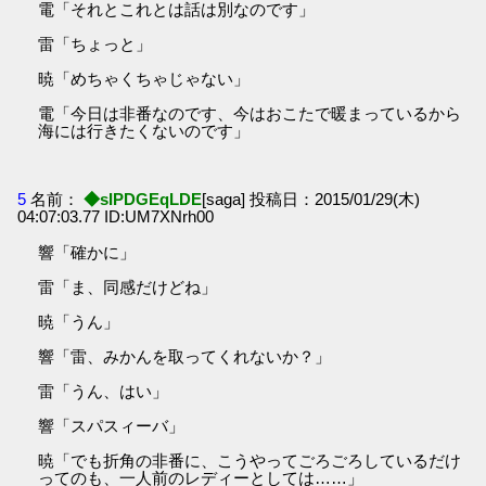
電「それとこれとは話は別なのです」
雷「ちょっと」
暁「めちゃくちゃじゃない」
電「今日は非番なのです、今はおこたで暖まっているから
海には行きたくないのです」
5
名前：
◆sIPDGEqLDE
[saga] 投稿日：2015/01/29(木)
04:07:03.77 ID:UM7XNrh00
響「確かに」
雷「ま、同感だけどね」
暁「うん」
響「雷、みかんを取ってくれないか？」
雷「うん、はい」
響「スパスィーバ」
暁「でも折角の非番に、こうやってごろごろしているだけ
ってのも、一人前のレディーとしては……」