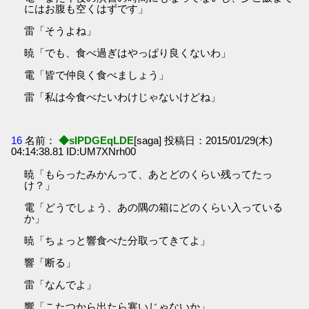
にはお腹も空くはずです」
雷「そうよね」
暁「でも、食べ過ぎはやっぱり良くないわ」
電「皆で仲良く食べましょう」
雷「私は今食べたいわけじゃないけどね」
16
名前：
◆sIPDGEqLDE
[saga] 投稿日：2015/01/29(木)
04:14:38.81 ID:UM7XNrh00
暁「もらったみかんって、あとどのくらい残ってたっ
け？」
電「どうでしょう、あの隅の箱にどのくらい入っている
か」
暁「ちょっと響食べた分取ってきてよ」
響「断る」
雷「なんでよ」
響「こたつから出たら寒いじゃないか」