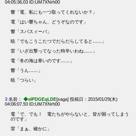
04:05:36.03 ID:UM7XNrh00
響「電、私にも一つ取ってくれないか？」
電「はい響ちゃん、どうぞなのです」
響「スパスィーバ」
暁「でもこうこたつでだらだらしてると……」
雷「いざ出撃ってなった時辛いわね……」
電「冬の海は寒いのです……」
響「うん……」
暁「つらい」
3
名前：
◆sIPDGEqLDE
[saga] 投稿日：2015/01/29(木)
04:06:07.93 ID:UM7XNrh00
電「で、でも！ 電たちがやらないと、皆が困ってしまう
のです」
雷「まぁ、確かに」