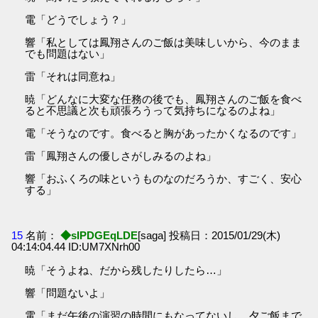
電「どうでしょう？」
響「私としては鳳翔さんのご飯は美味しいから、今のまま
でも問題はない」
雷「それは同意ね」
暁「どんなに大変な任務の後でも、鳳翔さんのご飯を食べ
ると不思議と次も頑張ろうって気持ちになるのよね」
電「そうなのです。食べると胸があったかくなるのです」
雷「鳳翔さんの優しさがしみるのよね」
響「おふくろの味というものなのだろうか、すごく、安心
する」
15
名前：
◆sIPDGEqLDE
[saga] 投稿日：2015/01/29(木)
04:14:04.44 ID:UM7XNrh00
暁「そうよね、だから残したりしたら…」
響「問題ないよ」
電「まだ午後の演習の時間にもなってないし、夕ご飯まで