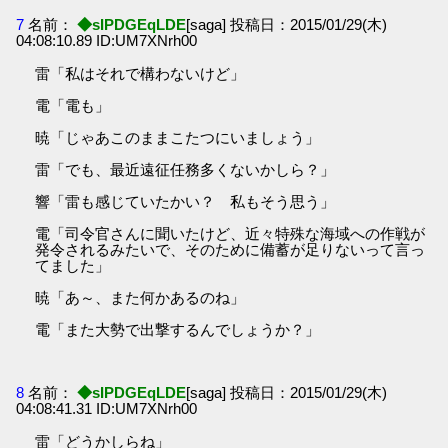
7
名前：
◆sIPDGEqLDE
[saga] 投稿日：2015/01/29(木)
04:08:10.89 ID:UM7XNrh00
雷「私はそれで構わないけど」
電「電も」
暁「じゃあこのままこたつにいましょう」
雷「でも、最近遠征任務多くないかしら？」
響「雷も感じていたかい？ 私もそう思う」
電「司令官さんに聞いたけど、近々特殊な海域への作戦が
発令されるみたいで、そのために備蓄が足りないって言っ
てました」
暁「あ～、また何かあるのね」
電「また大勢で出撃するんでしょうか？」
8
名前：
◆sIPDGEqLDE
[saga] 投稿日：2015/01/29(木)
04:08:41.31 ID:UM7XNrh00
雷「どうかしらね」