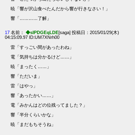
暁「響が沢山食べたんだから響が行きなさい！」
響「…………了解」
17
名前：
◆sIPDGEqLDE
[saga] 投稿日：2015/01/29(木)
04:15:09.97 ID:UM7XNrh00
雷「すっごい間があったわね」
電「気持ちは分かるけど……」
暁「まったく……」
響「ただいま」
雷「はやっ」
響「あったかい……」
電「みかんはどの位残ってました？」
響「半分くらいかな」
暁「まだもちそうね」