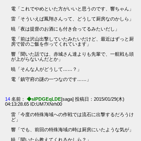
電「これでやめといた方がいいと思うのです、響ちゃん」
雷「そういえば鳳翔さんって、どうして厨房なのかしら」
暁「夜は提督のお酒にも付き合ってるみたいだし」
電「前は沢山出撃していたみたいだけど、最近はずっと厨
房で皆のご飯を作ってくれています」
響「聞いた話では、赤城さん達よりも先輩で、一航戦も頭
が上がらないんだとか」
暁「そんな人がどうして……？」
電「鎮守府の謎の一つなのです……」
14
名前：
◆sIPDGEqLDE
[saga] 投稿日：2015/01/29(木)
04:13:28.65 ID:UM7XNrh00
雷「今度の特殊海域への作戦では流石に出撃するだろうけ
ど」
響「でも、前回の特殊海域の時は厨房にいたような気が」
暁「聞いたら教えてくれるかしら？」