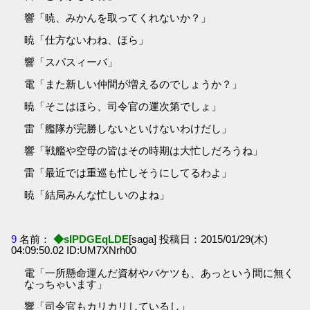
響「暁、みかんを取ってくれないか？」
暁「仕方ないわね、ほら」
響「スパスィーバ」
電「また新しい仲間が増えるのでしょうか？」
暁「そこはほら、司令官の運次第でしょ」
雷「艦隊が完勝しないといけないわけだし」
響「戦艦や空母の皆はその時期は大忙しだろうね」
雷「最近では重巡も忙しそうにしてるわよ」
暁「結局みんな忙しいのよね」
9
名前：
◆sIPDGEqLDE
[saga] 投稿日：2015/01/29(木)
04:09:50.02 ID:UM7XNrh00
電「一所懸命運んだ資材やバケツも、あっという間に無く
なっちゃいます」
響「司令官もカリカリしているし」