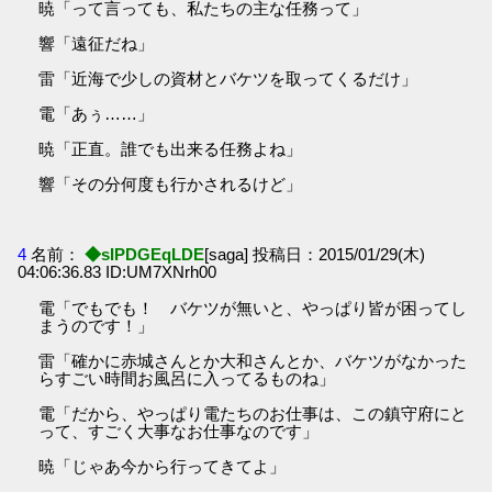
暁「って言っても、私たちの主な任務って」
響「遠征だね」
雷「近海で少しの資材とバケツを取ってくるだけ」
電「あぅ……」
暁「正直。誰でも出来る任務よね」
響「その分何度も行かされるけど」
4
名前：
◆sIPDGEqLDE
[saga] 投稿日：2015/01/29(木)
04:06:36.83 ID:UM7XNrh00
電「でもでも！ バケツが無いと、やっぱり皆が困ってし
まうのです！」
雷「確かに赤城さんとか大和さんとか、バケツがなかった
らすごい時間お風呂に入ってるものね」
電「だから、やっぱり電たちのお仕事は、この鎮守府にと
って、すごく大事なお仕事なのです」
暁「じゃあ今から行ってきてよ」