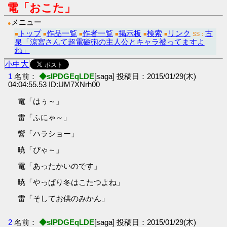
電「おこた」
メニュー
●
トップ
作品一覧
作者一覧
掲示板
検索
リンク
古
■
■
■
■
■
■
SS：
泉「涼宮さんて超電磁砲の主人公とキャラ被ってますよ
ね」
大
小
中
1
名前：
◆sIPDGEqLDE
[saga] 投稿日：2015/01/29(木)
04:04:55.53 ID:UM7XNrh00
電「はぅ～」
雷「ふにゃ～」
響「ハラショー」
暁「ぴゃ～」
電「あったかいのです」
暁「やっぱり冬はこたつよね」
雷「そしてお供のみかん」
2
名前：
◆sIPDGEqLDE
[saga] 投稿日：2015/01/29(木)