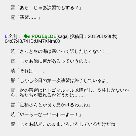
雷「あら、じゃあ演習でもする？」
電「演習……」
6
名前：
◆sIPDGEqLDE
[saga] 投稿日：2015/01/29(木)
04:07:43.74 ID:UM7XNrh00
暁「さっき冬の海は寒いって話したじゃない！」
雷「じゃあ他に何があるっていうのよ」
暁「それは……」
響「しかし今日の第一次演習は終了しているよ」
電「次の演習はヒトゴマルマル以降だし、５枠しかないか
ら、私たちが取れるかどうかは……」
雷「足柄さんとか良く見かけるわよね」
暁「やーらーなーいーわーよー！」
響「じゃあ結局このままごろごろしているだけだね」