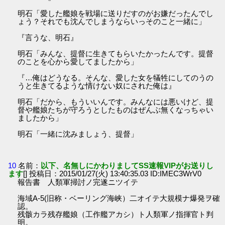
明石「愛した艦娘を戦場に送りだすのがお嫌だったんでし
ょう？それでも沈んでしまうならいっそのこと一緒に」
『言うな、明石』
明石「みんな、提督に生きてもらいたかったんです。提督
のことを心から愛してましたから」
『…俺はどうなる。そんな、愛した女を犠牲にしてのうの
うと生きてるような情けない奴にされた俺は』
明石「だから、もういいんです。みんなには悪いけど、提
督や艦娘たちが守ろうとしたものはぜんぶ無くなっちゃい
ましたから」
明石「一緒に沈みましょう、提督」
10
名前：
以下、名無しにかわりましてSS速報VIPがお送りし
ます
[] 投稿日：2015/01/27(火) 13:40:35.03 ID:IMEC3WrV0
報告書 人類軍掃討ノ完遂ニツイテ
海域A-5(旧称・ベーリング海峡）二オイテ大規模ナ爆発ヲ確
認。
残骸カラ残存艦娘（工作艦アカシ）ト人類軍ノ指揮官ト判
明。