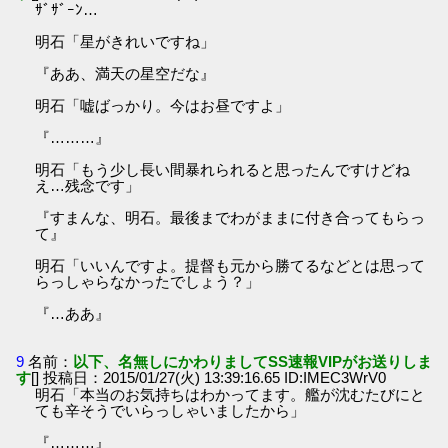
ｻﾞｻﾞｰﾝ…
明石「星がきれいですね」
『ああ、満天の星空だな』
明石「嘘ばっかり。今はお昼ですよ」
『………』
明石「もう少し長い間暴れられると思ったんですけどね
え…残念です」
『すまんな、明石。最後までわがままに付き合ってもらっ
て』
明石「いいんですよ。提督も元から勝てるなどとは思って
らっしゃらなかったでしょう？」
『…ああ』
9
名前：
以下、名無しにかわりましてSS速報VIPがお送りしま
す
[] 投稿日：2015/01/27(火) 13:39:16.65 ID:IMEC3WrV0
明石「本当のお気持ちはわかってます。艦が沈むたびにと
ても辛そうでいらっしゃいましたから」
『………』