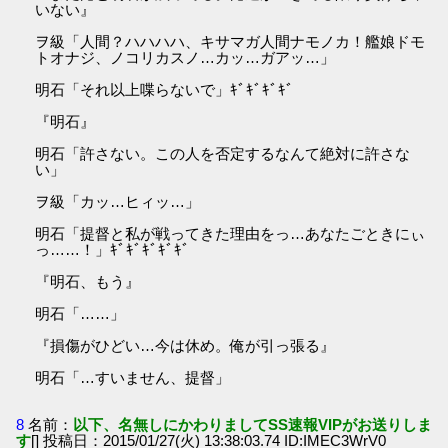
いない』
ヲ級「人間？ハハハハ、キサマガ人間ナモノカ！艦娘ドモ
トオナジ、ノコリカスノ…カッ…ガアッ…」
明石「それ以上喋らないで」ｷﾞｷﾞｷﾞｷﾞ
『明石』
明石「許さない。この人を否定するなんて絶対に許さな
い」
ヲ級「カッ…ヒィッ…」
明石「提督と私が戦ってきた理由をっ…あなたごときにぃ
っ……！」ｷﾞｷﾞｷﾞｷﾞｷﾞ
『明石、もう』
明石「……」
『損傷がひどい…今は休め。俺が引っ張る』
明石「…すいません、提督」
8
名前：
以下、名無しにかわりましてSS速報VIPがお送りしま
す
[] 投稿日：2015/01/27(火) 13:38:03.74 ID:IMEC3WrV0