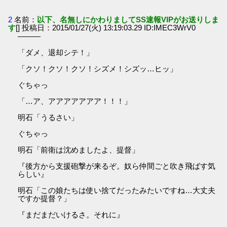
2
名前：
以下、名無しにかわりましてSS速報VIPがお送りしま
す
[] 投稿日：2015/01/27(火) 13:19:03.29 ID:IMEC3WrV0
―――
「ダメ、退却シテ！」
「クソ！クソ！クソ！シズメ！シズッ…ヒッ」
ぐちゃっ
「…ア、アアアアアアア！！！」
明石「うるさい」
ぐちゃっ
明石「前衛は沈めましたよ、提督」
『後方から支援砲撃が来るぞ。奴ら仲間ごと吹き飛ばす気
らしい』
明石「この娘たちは使い捨てだったみたいですね…大丈夫
ですか提督？」
『まだまだいけるさ。それに』