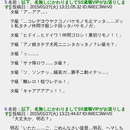
5
名前：
以下、名無しにかわりましてSS速報VIPがお送りしま
す
[] 投稿日：2015/01/27(火) 13:21:05.32 ID:IMEC3WrV0
タ級「ア…アア…」
ヲ級「…コレデヨウヤクコノバケモノモ止マッタ……ズッ
ト私タチノ仲間ヲ殺シテ回ッタバケモノガ」
タ級「ヒドイ…ヒドイワ！仲間ゴロシ！裏切リモノ！！」
ヲ級「アノ娘タチヲ犬死ニニシタカッタノ？レ級モ？」
タ級「ッ……」
ヲ級「サァ帰ロウ……タ級？」
タ級「ソ、ソンナッ…艤装ガ…勝手ニ動イテッ…」
ヲ級「離レロ！狙ワレテル！」
タ級「キャアアアアッ！！」
6
名前：
以下、名無しにかわりましてSS速報VIPがお送りしま
す
[] 投稿日：2015/01/27(火) 13:21:44.67 ID:IMEC3WrV0
『大丈夫か、明石？』
明石「いたた……ご、ごめんなさい提督…明石、ヘマしち