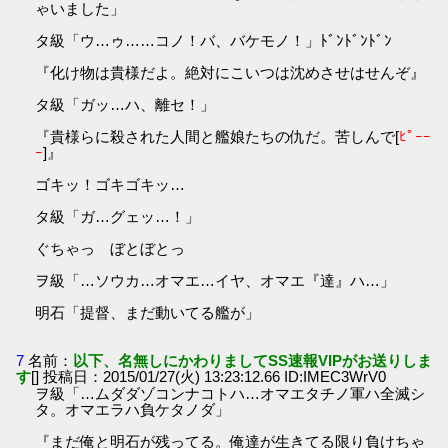
ゃいました」
タ級「ウ…ゥ……コノ！バ、バケモノ！」ﾄﾞﾝﾄﾞﾝﾄﾞﾝ
『化け物は貴様だよ。絶対にこいつは沈めさせはせんぞ』
タ級「ガッ…ハ、離セ！」
『貴様らに殺された人間と艦娘たちの仇だ。苦しんで[
ﾋﾟｰｰ
ｰ
]』
ゴキッ！ゴキゴキッ…
タ級「ガ…グェッ…！」
ぐちゃっ ぼとぼとっ
ヲ級「…ソウカ…オマエ…イヤ、オマエ『達』ハ…」
明石「提督、まだ動いてる艦が」
7
名前：
以下、名無しにかわりましてSS速報VIPがお送りしま
す
[] 投稿日：2015/01/27(火) 13:23:12.66 ID:IMEC3WrV0
ヲ級「…ムダダゾコンナコトハ…オマエタチノ軍ハ全滅シ
タ。オマエラハ負ケタノダ」
『まだ俺と明石が残ってる。俺達が生きてる限り負けちゃ