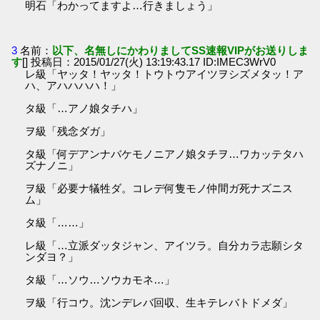
明石「わかってますよ…行きましょう」
3
名前：
以下、名無しにかわりましてSS速報VIPがお送りしま
す
[] 投稿日：2015/01/27(火) 13:19:43.17 ID:IMEC3WrV0
レ級「ヤッタ！ヤッタ！トウトウアイツヲシズメタッ！ア
ハ、アハハハハ！」
タ級「…アノ娘タチハ」
ヲ級「残念ダガ」
タ級「何デアンナバケモノニアノ娘タチヲ…ワカッテタハ
ズナノニ」
ヲ級「必要ナ犠牲ダ。コレデ何隻モノ仲間ガ死ナズニス
ム」
タ級「……」
レ級「…立派ダッタジャン、アイツラ。自分カラ志願シタ
ンダヨ？」
タ級「…ソウ…ソウカモネ…」
ヲ級「行コウ。沈ンデレバ回収、生キテレバトドメダ」