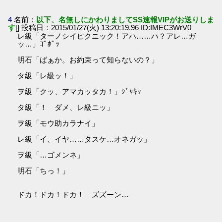
4
名前：
以下、名無しにかわりましてSS速報VIPがお送りしま
す
[] 投稿日：2015/01/27(火) 13:20:19.96 ID:IMEC3WrV0
レ級「ターノシイピクニック！アハ……ハ？アレ…ガ
ッ…」ｺﾞﾎﾞｯ
明石「ばぁか。お約束って知らないの？」
タ級「レ級ッ！」
ヲ級「クッ、アマカッタカ！」ｼﾞｬｷｯ
タ級「！ ダメ、レ級ニッ」
ヲ級「モウ助カラナイ」
レ級「イ、イヤ……タスケ…オネガッ」
ヲ級「…ゴメンネ」
明石「ちっ！」
ドカ！ドカ！ドカ！ ズズーン…