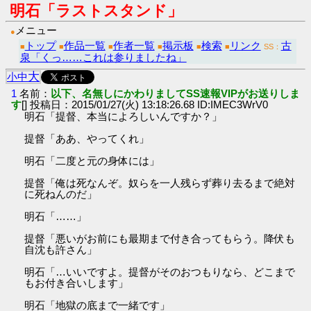
明石「ラストスタンド」
メニュー
●
トップ
作品一覧
作者一覧
掲示板
検索
リンク
古
■
■
■
■
■
■
SS：
泉「くっ……これは参りましたね」
大
小
中
1
名前：
以下、名無しにかわりましてSS速報VIPがお送りしま
す
[] 投稿日：2015/01/27(火) 13:18:26.68 ID:IMEC3WrV0
明石「提督、本当によろしいんですか？」
提督「ああ、やってくれ」
明石「二度と元の身体には」
提督「俺は死なんぞ。奴らを一人残らず葬り去るまで絶対
に死ねんのだ」
明石「……」
提督「悪いがお前にも最期まで付き合ってもらう。降伏も
自沈も許さん」
明石「…いいですよ。提督がそのおつもりなら、どこまで
もお付き合いします」
明石「地獄の底まで一緒です」