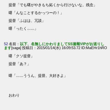
提督「でも曙がやきもち妬くから行けないな。残念」
曙「んなことするかっつーの！」
提督「ふはは、冗談」
曙「ったく……」
52
名前：
以下、名無しにかわりましてSS速報VIPがお送りし
ます
[saga] 投稿日：2015/01/14(水) 16:09:53.72 ID:MaEHr1hRO
曙「クソ提督」
提督「あ？」
曙「……ううん、提督。大好きよ」
おわり