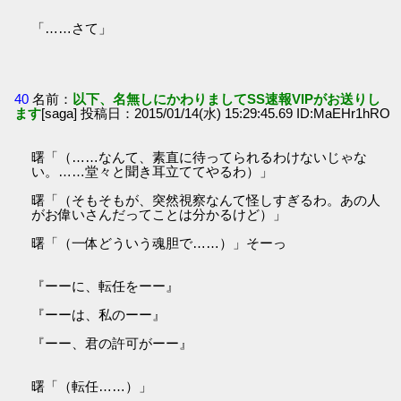
「……さて」
40
名前：
以下、名無しにかわりましてSS速報VIPがお送りし
ます
[saga] 投稿日：2015/01/14(水) 15:29:45.69 ID:MaEHr1hRO
曙「（……なんて、素直に待ってられるわけないじゃな
い。……堂々と聞き耳立ててやるわ）」
曙「（そもそもが、突然視察なんて怪しすぎるわ。あの人
がお偉いさんだってことは分かるけど）」
曙「（一体どういう魂胆で……）」そーっ
『ーーに、転任をーー』
『ーーは、私のーー』
『ーー、君の許可がーー』
曙「（転任……）」