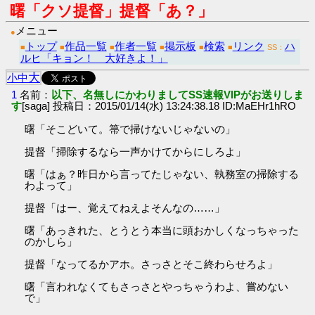
曙「クソ提督」提督「あ？」
メニュー
●
トップ
作品一覧
作者一覧
掲示板
検索
リンク
ハ
■
■
■
■
■
■
SS：
ルヒ「キョン！ 大好きよ！」
大
小
中
1
名前：
以下、名無しにかわりましてSS速報VIPがお送りしま
す
[saga] 投稿日：2015/01/14(水) 13:24:38.18 ID:MaEHr1hRO
曙「そこどいて。箒で掃けないじゃないの」
提督「掃除するなら一声かけてからにしろよ」
曙「はぁ？昨日から言ってたじゃない、執務室の掃除する
わよって」
提督「はー、覚えてねえよそんなの……」
曙「あっきれた、とうとう本当に頭おかしくなっちゃった
のかしら」
提督「なってるかアホ。さっさとそこ終わらせろよ」
曙「言われなくてもさっさとやっちゃうわよ、嘗めない
で」