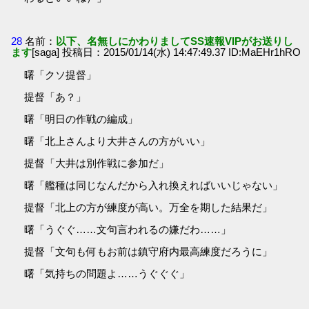
28
名前：
以下、名無しにかわりましてSS速報VIPがお送りし
ます
[saga] 投稿日：2015/01/14(水) 14:47:49.37 ID:MaEHr1hRO
曙「クソ提督」
提督「あ？」
曙「明日の作戦の編成」
曙「北上さんより大井さんの方がいい」
提督「大井は別作戦に参加だ」
曙「艦種は同じなんだから入れ換えればいいじゃない」
提督「北上の方が練度が高い。万全を期した結果だ」
曙「うぐぐ……文句言われるの嫌だわ……」
提督「文句も何もお前は鎮守府内最高練度だろうに」
曙「気持ちの問題よ……うぐぐぐ」