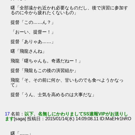
曙「全部遠かれ近かれ必要なものだし、後で演習に参加す
るのに今から疲れたくないもの」
提督「この……ん？」
「おーい、提督ー！」
提督「ありゃあ……」
曙「飛龍さんね」
飛龍「曙ちゃんも。奇遇だねー！」
提督「飛龍もこの後の演習組か」
飛龍「そ。その前に何か、甘いものでも食べようかなっ
て」
提督「うん、士気を高めるのは大事だな」
17
名前：
以下、名無しにかわりましてSS速報VIPがお送りし
ます
[saga] 投稿日：2015/01/14(水) 14:09:08.11 ID:MaEHr1hRO
曙「……」