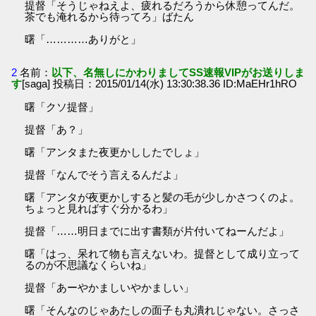
提督「そうじゃねえよ、疲れるだろうから休憩ってんだ。
茶でも淹れるから待ってろ」ばたん
曙「…………ありがと」
2
名前：
以下、名無しにかわりましてSS速報VIPがお送りしま
す
[saga] 投稿日：2015/01/14(水) 13:30:38.36 ID:MaEHr1hRO
曙「クソ提督」
提督「あ？」
曙「アンタまた夜更かししたでしょ」
提督「なんでそう言えるんだよ」
曙「アンタが夜更かしすると髪の毛が少しかさつくのよ。
ちょっと見ればすぐ分かるわ」
提督「……明日までに出す書類が片付いてねーんだよ」
曙「はっ、呆れて物も言えないわ。提督として成り立って
るのが不思議なくらいね」
提督「あーやかましいやかましい」
曙「そんなのじゃあたしの面子も丸潰れじゃない。さっさ