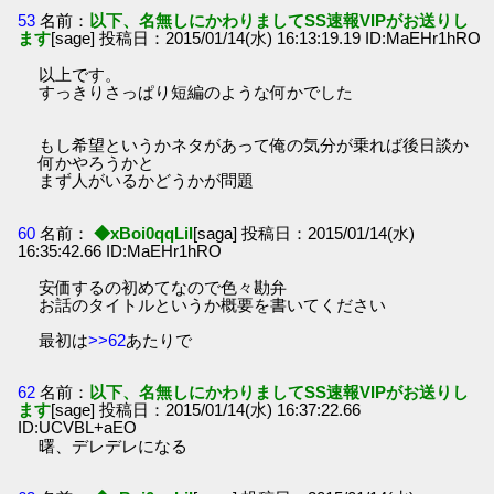
53
名前：
以下、名無しにかわりましてSS速報VIPがお送りし
ます
[sage] 投稿日：2015/01/14(水) 16:13:19.19 ID:MaEHr1hRO
以上です。
すっきりさっぱり短編のような何かでした
もし希望というかネタがあって俺の気分が乗れば後日談か
何かやろうかと
まず人がいるかどうかが問題
60
名前：
◆xBoi0qqLiI
[saga] 投稿日：2015/01/14(水)
16:35:42.66 ID:MaEHr1hRO
安価するの初めてなので色々勘弁
お話のタイトルというか概要を書いてください
最初は
>>62
あたりで
62
名前：
以下、名無しにかわりましてSS速報VIPがお送りし
ます
[sage] 投稿日：2015/01/14(水) 16:37:22.66
ID:UCVBL+aEO
曙、デレデレになる