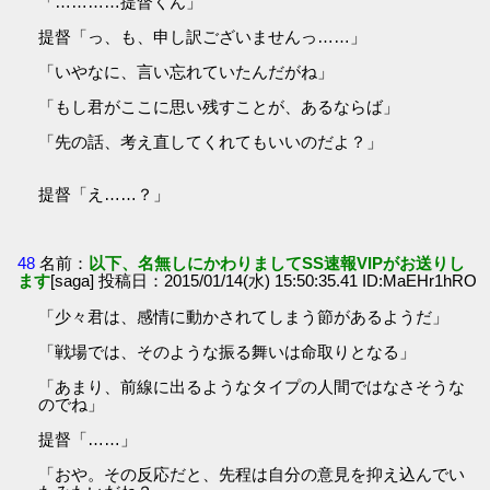
「…………提督くん」
提督「っ、も、申し訳ございませんっ……」
「いやなに、言い忘れていたんだがね」
「もし君がここに思い残すことが、あるならば」
「先の話、考え直してくれてもいいのだよ？」
提督「え……？」
48
名前：
以下、名無しにかわりましてSS速報VIPがお送りし
ます
[saga] 投稿日：2015/01/14(水) 15:50:35.41 ID:MaEHr1hRO
「少々君は、感情に動かされてしまう節があるようだ」
「戦場では、そのような振る舞いは命取りとなる」
「あまり、前線に出るようなタイプの人間ではなさそうな
のでね」
提督「……」
「おや。その反応だと、先程は自分の意見を抑え込んでい