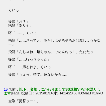
くいっ
提督「お？」
飛龍「ありゃ」
曙「……」くいっ
飛龍「……さってと、あたしはそろそろお邪魔しようかな
ー」
飛龍「んじゃね。曙ちゃん、ごめんねっ！」たたたっ
提督「……行っちゃった」
曙「……帰るわよ」くいっ
提督「ちょっ、待て。危ないから……」
19
名前：
以下、名無しにかわりましてSS速報VIPがお送りし
ます
[saga] 投稿日：2015/01/14(水) 14:14:23.68 ID:MaEHr1hRO
金剛「提督ゥー！」