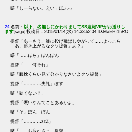
曙「しーらない。えい」ぼふっ
24
名前：
以下、名無しにかわりましてSS速報VIPがお送りし
ます
[saga] 投稿日：2015/01/14(水) 14:33:52.04 ID:MaEHr1hRO
提督「あーもう、雑に投げ飛ばしやがって……よっこら
「あ、起き上がるなクソ提督」あ？」
曙「……ほら」ぽんぽん
提督「……何それ」
曙「膝枕くらい見て分かりなさいよクソ提督」
提督「…………失礼」ぽす
曙「硬くない？」
提督「硬いなんてことあるかよ」
曙「そ」ぽん ぽん
提督「…………zzZ」
曙「……お疲れさま、提督」