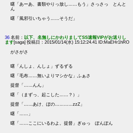
曙「あーあ、書類やりっ放し……もう」さっさっ とんと
ん
曙「風邪引いちゃう……そうだ」
36
名前：
以下、名無しにかわりましてSS速報VIPがお送りし
ます
[saga] 投稿日：2015/01/14(水) 15:12:24.41 ID:MaEHr1hRO
がさがさ
曙「んしょ、んしょ」ずるずる
曙「毛布……無いよりマシかな」ふぁさ
提督「……んん」
曙「（まずっ、起こした……？）」
提督「……あけ、ぼの…………zzZ」
曙「……」
曙「……ここにいるわよ。提督」ぎゅっ ぽんぽん