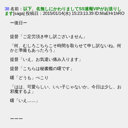
38
名前：
以下、名無しにかわりましてSS速報VIPがお送りし
ます
[saga] 投稿日：2015/01/14(水) 15:23:13.39 ID:MaEHr1hRO
ー後日ー
提督「ご足労頂き申し訳ございません」
「何、むしろこちらこそ時間を取らせて申し訳ないね。何
かと準備もあったろう」
提督「いえ。お気遣い痛み入ります」
提督「こちらは秘書艦の曙です」
曙「どうも」ぺこり
「はは、可愛らしい、いい子じゃないか。今日は少し、お
邪魔するよ」
曙「いえ……」
ーーー