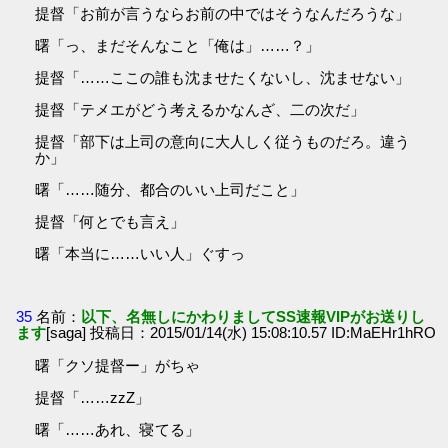
提督「お前が言うならお前の中ではそうなんだろうな」
曙「っ、まだそんなこと「俺は」……？」
提督「……ここの誰も沈ませたくないし、沈ませない」
提督「テメエがどう考えるかなんざ、二の次だ」
提督「部下は上司の意向に大人しく従うものだろ。違う
か」
曙「……随分、都合のいい上司だこと」
提督「何とでも言え」
曙「本当に……いい人」ぐすっ
35
名前：
以下、名無しにかわりましてSS速報VIPがお送りし
ます
[saga] 投稿日：2015/01/14(水) 15:08:10.57 ID:MaEHr1hRO
曙「クソ提督ー」がちゃ
提督「……zzZ」
曙「……あれ、寝てる」