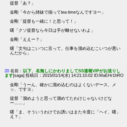
提督「あ？」
金剛「今から姉妹で揃ってtea timeなんですヨー」
金剛「提督も一緒に！と思って！」
曙「クソ提督なら今日は手が離せないわよ」
金剛「ええー？」
曙「文句はこいつに言って。仕事を溜め込むこいつが悪い
んだから」
20
名前：
以下、名無しにかわりましてSS速報VIPがお送りし
ます
[saga] 投稿日：2015/01/14(水) 14:21:10.02 ID:MaEHr1hRO
金剛「うーん、確かに溜め込むのはよくないデース。メ
ッ、ですヨ」
提督「溜めようと思って溜めてたわけじゃないけどな
ー……」
曙「ま、そういうわけでお誘いはまた今度に「ヘイ、曙」
え？」