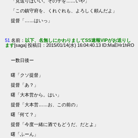
「見送りはいい。その子を……いや」
「この鎮守府を、くれぐれも、よろしく頼んだよ」
提督「……はいっ」
51
名前：
以下、名無しにかわりましてSS速報VIPがお送りし
ます
[saga] 投稿日：2015/01/14(水) 16:04:40.13 ID:MaEHr1hRO
ー数日後ー
曙「クソ提督」
提督「あ？」
曙「大本営から。はい」
提督「大本営……お、この前の」
曙「何て？」
提督「今度一緒に酒でもどうだ、だとよ」
曙「ふーん」