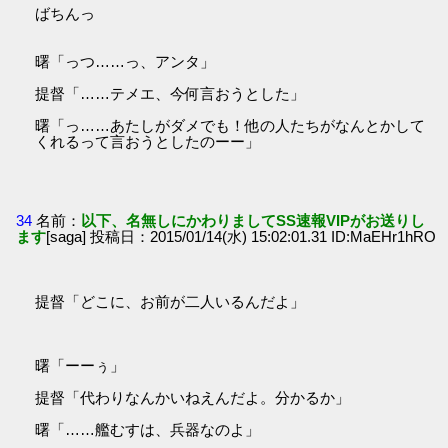
ばちんっ
曙「っつ……っ、アンタ」
提督「……テメエ、今何言おうとした」
曙「っ……あたしがダメでも！他の人たちがなんとかして
くれるって言おうとしたのーー」
34
名前：
以下、名無しにかわりましてSS速報VIPがお送りし
ます
[saga] 投稿日：2015/01/14(水) 15:02:01.31 ID:MaEHr1hRO
提督「どこに、お前が二人いるんだよ」
曙「ーーぅ」
提督「代わりなんかいねえんだよ。分かるか」
曙「……艦むすは、兵器なのよ」