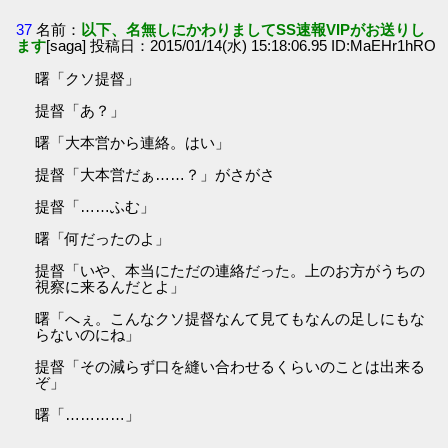
37
名前：
以下、名無しにかわりましてSS速報VIPがお送りし
ます
[saga] 投稿日：2015/01/14(水) 15:18:06.95 ID:MaEHr1hRO
曙「クソ提督」
提督「あ？」
曙「大本営から連絡。はい」
提督「大本営だぁ……？」がさがさ
提督「……ふむ」
曙「何だったのよ」
提督「いや、本当にただの連絡だった。上のお方がうちの
視察に来るんだとよ」
曙「へぇ。こんなクソ提督なんて見てもなんの足しにもな
らないのにね」
提督「その減らず口を縫い合わせるくらいのことは出来る
ぞ」
曙「…………」