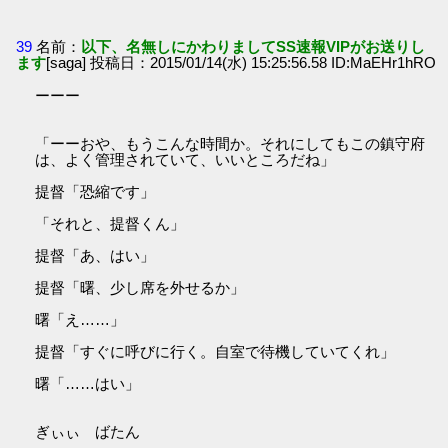
39
名前：
以下、名無しにかわりましてSS速報VIPがお送りし
ます
[saga] 投稿日：2015/01/14(水) 15:25:56.58 ID:MaEHr1hRO
ーーー
「ーーおや、もうこんな時間か。それにしてもこの鎮守府
は、よく管理されていて、いいところだね」
提督「恐縮です」
「それと、提督くん」
提督「あ、はい」
提督「曙、少し席を外せるか」
曙「え……」
提督「すぐに呼びに行く。自室で待機していてくれ」
曙「……はい」
ぎぃぃ ばたん