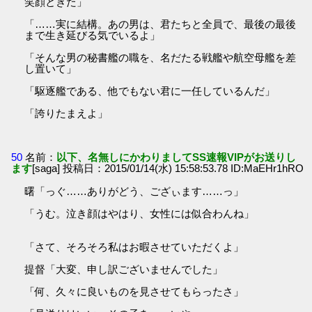
笑顔ときた」
「……実に結構。あの男は、君たちと全員で、最後の最後
まで生き延びる気でいるよ」
「そんな男の秘書艦の職を、名だたる戦艦や航空母艦を差
し置いて」
「駆逐艦である、他でもない君に一任しているんだ」
「誇りたまえよ」
50
名前：
以下、名無しにかわりましてSS速報VIPがお送りし
ます
[saga] 投稿日：2015/01/14(水) 15:58:53.78 ID:MaEHr1hRO
曙「っぐ……ありがどう、ござぃます……っ」
「うむ。泣き顔はやはり、女性には似合わんね」
「さて、そろそろ私はお暇させていただくよ」
提督「大変、申し訳ございませんでした」
「何、久々に良いものを見させてもらったさ」