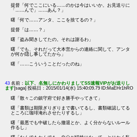
提督「何でここにいる……のかは今はいいか。お見送りに
「……んで」……あん？」
曙「何で……アンタ、ここを捨てるの？」
提督「は……？」
曙「盗み聞きしてたの。それは謝るわ」
曙「でも、それだって大本営からの連絡に関して、アンタ
が何か隠し事してたから」
曙「……こういうことだったのね」
43
名前：
以下、名無しにかわりましてSS速報VIPがお送りし
ます
[saga] 投稿日：2015/01/14(水) 15:40:09.79 ID:MaEHr1hRO
曙「散々この鎮守府で好き勝手やってきて」
曙「書類は期限ぎりぎりまで書いてるし、書類確認してる
ところに珈琲淹れさせたりするし」
曙「最悪でも中破したら撤退とか、よく分からないルール
作るし」