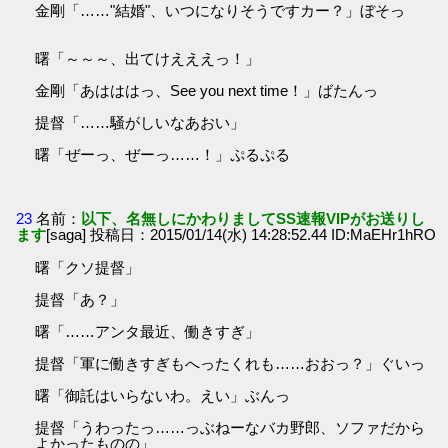
金剛「……"結婚"、いつになりそうですカー？」ぼそっ
曙「～～～、出てけえええっ！」
金剛「あはははっ、See you next time！」ばたんっ
提督「……騒がしいなあおい」
曙「ぜーっ、ぜーっ……！」ぷるぷる
23
名前：
以下、名無しにかわりましてSS速報VIPがお送りし
ます
[saga] 投稿日：2015/01/14(水) 14:28:52.44 ID:MaEHr1hRO
曙「クソ提督」
提督「あ？」
曙「……アンタ最近、働きすぎ」
提督「軍に働きすぎもへったくれも……おおっ？」ぐいっ
曙「御託はいらないわ。えい」ぶんっ
提督「うわったっ……っぶねーなバカ野郎、ソファだから
よかったものの」