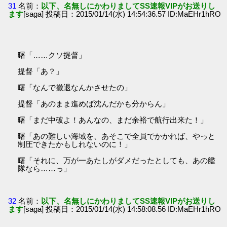
31
名前：
以下、名無しにかわりましてSS速報VIPがお送りし
ます
[saga] 投稿日：2015/01/14(水) 14:54:36.57 ID:MaEHr1hRO
曙「……クソ提督」
提督「あ？」
曙「なんで撤退なんかさせたの」
提督「あのまま進めば沈んだかも分からん」
曙「まだ中破よ！あんなの、まだ余裕で航行出来た！」
曙「あの難しい海域を、あそこで全員でかかれば、やっと
制圧できたかもしれないのに！」
曙「それに、万が一あたしがダメだったとしても、あの艦
隊なら……っ」
32
名前：
以下、名無しにかわりましてSS速報VIPがお送りし
ます
[saga] 投稿日：2015/01/14(水) 14:58:08.56 ID:MaEHr1hRO