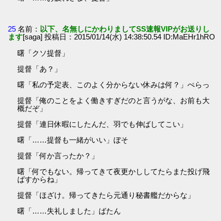
25
名前：
以下、名無しにかわりましてSS速報VIPがお送りし
ます
[saga] 投稿日：2015/01/14(水) 14:38:50.54 ID:MaEHr1hRO
曙「クソ提督」
提督「あ？」
曙「私の予定表、このよく分からない休みは何？」ぺらっ
提督「俺のことをよく働きすぎだのと言うがな、お前も大
概だぞ」
提督「連日休暇にしたんだ、羽でも伸ばしてこい」
曙「……提督も一緒がいい」ぼそ
提督「何か言ったか？」
曙「何でもない。帰ってきて夜更かししてたらまた投げ飛
ばすからね」
提督「ほざけ。帰ってきたら元通り秘書艦だからな」
曙「……失礼しました」ばたん