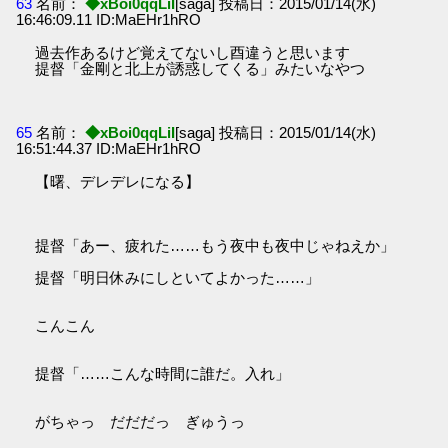
63
名前：
◆xBoi0qqLiI
[saga] 投稿日：2015/01/14(水)
16:46:09.11 ID:MaEHr1hRO
過去作あるけど覚えてないし酉違うと思います
提督「金剛と北上が誘惑してくる」みたいなやつ
65
名前：
◆xBoi0qqLiI
[saga] 投稿日：2015/01/14(水)
16:51:44.37 ID:MaEHr1hRO
【曙、デレデレになる】
提督「あー、疲れた……もう夜中も夜中じゃねえか」
提督「明日休みにしといてよかった……」
こんこん
提督「……こんな時間に誰だ。入れ」
がちゃっ だだだっ ぎゅうっ