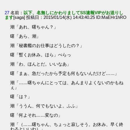
27
名前：
以下、名無しにかわりましてSS速報VIPがお送りし
ます
[saga] 投稿日：2015/01/14(水) 14:43:40.25 ID:MaEHr1hRO
潮「あれ、曙ちゃん？」
曙「あら、潮」
潮「秘書艦のお仕事はどうしたの？」
曙「暫くお休み。ほら」ぺらっ
潮「わ、ほんとだ。いいなあ」
曙「まぁ、急だったから予定も何もないんだけど……」
潮「……曙ちゃんにとっては、あんまりよくないのかもね
ぇ」
曙「は？」
潮「ううん、何でもないよ。ふふ」
曙「何よそれ……変なの」
潮「（……曙ちゃん、ちょっと寂しそう。お休み、早く終
わるといいね）」