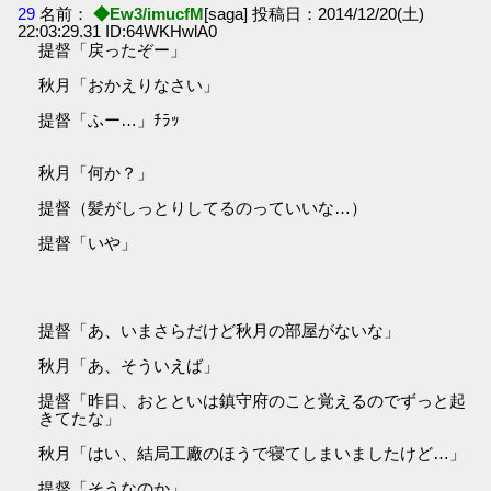
29
名前：
◆Ew3/imucfM
[saga] 投稿日：2014/12/20(土)
22:03:29.31 ID:64WKHwlA0
提督「戻ったぞー」
秋月「おかえりなさい」
提督「ふー…」ﾁﾗｯ
秋月「何か？」
提督（髪がしっとりしてるのっていいな…）
提督「いや」
提督「あ、いまさらだけど秋月の部屋がないな」
秋月「あ、そういえば」
提督「昨日、おとといは鎮守府のこと覚えるのでずっと起
きてたな」
秋月「はい、結局工廠のほうで寝てしまいましたけど…」
提督「そうなのか」