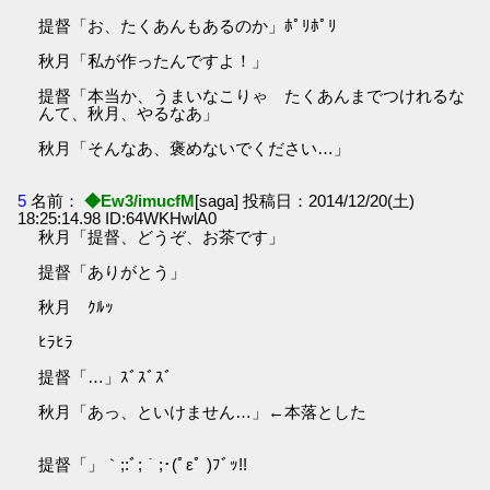
提督「お、たくあんもあるのか」ﾎﾟﾘﾎﾟﾘ
秋月「私が作ったんですよ！」
提督「本当か、うまいなこりゃ たくあんまでつけれるな
んて、秋月、やるなあ」
秋月「そんなあ、褒めないでください…」
5
名前：
◆Ew3/imucfM
[saga] 投稿日：2014/12/20(土)
18:25:14.98 ID:64WKHwlA0
秋月「提督、どうぞ、お茶です」
提督「ありがとう」
秋月 ｸﾙｯ
ﾋﾗﾋﾗ
提督「…」ｽﾞｽﾞｽﾞ
秋月「あっ、といけません…」←本落とした
提督「」｀;:ﾞ;｀;･(ﾟεﾟ )ﾌﾞｯ!!