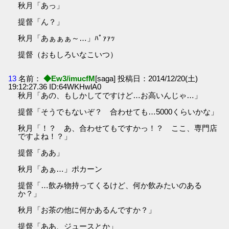
秋月「あっ」
提督「ん？」
秋月「あぁぁぁ～…」ﾊﾟｧｧｯ
提督（おもしろいなこいつ）
13
名前：
◆Ew3/imucfM
[saga] 投稿日：2014/12/20(土)
19:12:27.36 ID:64WKHwlA0
秋月「あの、もしかしてですけど…お高いんじゃ…」
提督「そうでもないぞ？ 合わせても…5000くらいかな」
秋月「！？ あ、合わせてもですかっ！？ ここ、専門店
ですよね！？」
提督「ああ」
秋月「あぁ…」ポカーン
提督「…飲み物持ってくるけど、何か飲みたいのある
か？」
秋月「お茶の他に何かあるんですか？」
提督「ああ、ジュースとか」