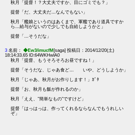
秋月「提督！？大丈夫ですか、目にゴミでも？」
提督「だ、大丈夫だ…なんでもない」
秋月「艦娘というのはあくまで、軍艦であり道具ですか
ら…給与がないので少しでも自給しようかと」
提督「…そうだな」
3
名前：
◆Ew3/imucfM
[saga] 投稿日：2014/12/20(土)
18:14:33.65 ID:64WKHwlA0
秋月「提督、もうそろそろお昼ですね！」
提督「そうだな、じゃあ食ど… いや、どうしようか」
秋月「じゃあ、秋月がお作りします！」ｶﾞﾀ
提督「お、秋月も飯が作れるのか」
秋月「ええ、"簡単なもの"ですけど」
提督「はっはっは、作ってくれるならなんでもうれしい
ぞ」