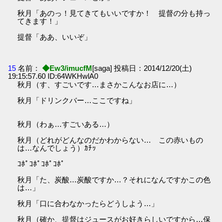
秋月「あのっ！見てきてもいいですか！ 提督の分も持っ
てきます！」
提督「ああ、いいぞ」
15
名前：
◆Ew3/imucfM
[saga] 投稿日：2014/12/20(土)
19:15:57.60 ID:64WKHwlA0
秋月（す、すごいです…まさかこんなお店に…）
秋月「ドリンクバー…ここですね」
秋月（わぁ…すごいある…）
秋月（どれがどんなのだかわからない… この赤いもの
は…なんでしょう）ｶﾁｯ
ｺﾎﾟｺﾎﾟｺﾎﾟｺﾎﾟ
秋月「た、炭酸…炭酸ですか…？それになんですかこの色
は…」
秋月「口に合わなかったらどうしよう…」
秋月（確か、提督はジュースがお好きらしいですから…保