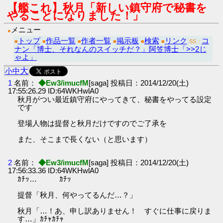
【艦これ】秋月「新しい鎮守府で秘書を
やることになりました！」
メニュー
●
トップ
作品一覧
作者一覧
掲示板
検索
リンク
コ
■
■
■
■
■
■
SS：
ナン「博士、それなんのスイッチだ？」阿笠博士「>>2じ
ゃよ」
大
小
中
1
名前：
◆Ew3/imucfM
[saga] 投稿日：2014/12/20(土)
17:55:26.29 ID:64WKHwlA0
秋月がつい最近鎮守府にやってきて、秘書をやってる設定
です
登場人物は提督と秋月だけですのでご了承を
また、そこまで長くない（と思います）
2
名前：
◆Ew3/imucfM
[saga] 投稿日：2014/12/20(土)
17:56:33.36 ID:64WKHwlA0
ｶﾁｯ… ｶﾁｯ
提督「秋月、何やってるんだ…？」
秋月「…！あ、申し訳ありません！ すぐに仕事に戻りま
す…」ｶﾁｬｶﾁｬ