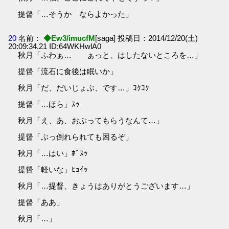
提督「…そうか ならよかった」
20
名前：
◆Ew3/imucfM
[saga] 投稿日：2014/12/20(土)
20:09:34.21 ID:64WKHwlA0
秋月「ふわぁ… ぁっと、はしたないところを…」
提督「流石に食後は眠いか」
秋月「だ、だいじょぶ、です…」ｺｸｺｸ
提督「…ほら」ｽｯ
秋月「え、あ、おぶってもらうなんて…」
提督「ぶっ倒れられても困るぞ」
秋月「…はい」ﾎﾟｽｯ
提督「軽いな」ﾋｮｲｯ
秋月「…提督、きょうはありがとうございます…」
提督「ああ」
秋月「…」