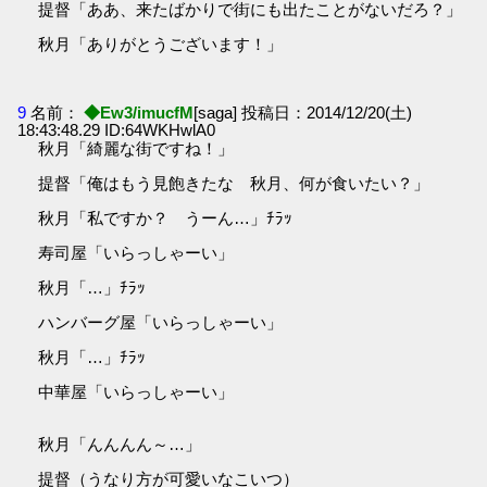
提督「ああ、来たばかりで街にも出たことがないだろ？」
秋月「ありがとうございます！」
9
名前：
◆Ew3/imucfM
[saga] 投稿日：2014/12/20(土)
18:43:48.29 ID:64WKHwlA0
秋月「綺麗な街ですね！」
提督「俺はもう見飽きたな 秋月、何が食いたい？」
秋月「私ですか？ うーん…」ﾁﾗｯ
寿司屋「いらっしゃーい」
秋月「…」ﾁﾗｯ
ハンバーグ屋「いらっしゃーい」
秋月「…」ﾁﾗｯ
中華屋「いらっしゃーい」
秋月「んんんん～…」
提督（うなり方が可愛いなこいつ）