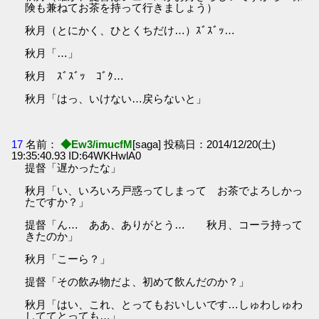
険も兼ねてお茶を持って行きましょう）
秋月（とにかく、ひとくちだけ…）ｽﾞｽﾞｯ…
秋月「…」
秋月 ｽﾞｽﾞｯ ｺﾞｸ…
秋月「はっ、いけない…戻らないと」
17
名前：
◆Ew3/imucfM
[saga] 投稿日：2014/12/20(土)
19:35:40.93 ID:64WKHwlA0
提督「遅かったな」
秋月「い、いろいろ戸惑ってしまって お茶でよろしかっ
たですか？」
提督「ん… ああ、ありがとう… 秋月、コーラ持って
きたのか」
秋月「こーら？」
提督「その飲み物だよ、初めて飲んだのか？」
秋月「はい、これ、とってもおいしいです…しゅわしゅわ
しててとっても…」