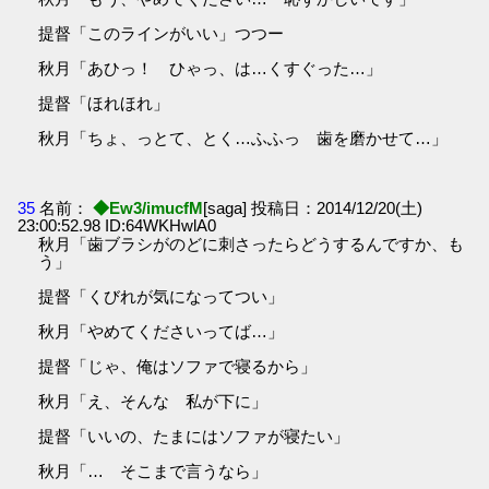
提督「このラインがいい」つつー
秋月「あひっ！ ひゃっ、は…くすぐった…」
提督「ほれほれ」
秋月「ちょ、っとて、とく…ふふっ 歯を磨かせて…」
35
名前：
◆Ew3/imucfM
[saga] 投稿日：2014/12/20(土)
23:00:52.98 ID:64WKHwlA0
秋月「歯ブラシがのどに刺さったらどうするんですか、も
う」
提督「くびれが気になってつい」
秋月「やめてくださいってば…」
提督「じゃ、俺はソファで寝るから」
秋月「え、そんな 私が下に」
提督「いいの、たまにはソファが寝たい」
秋月「… そこまで言うなら」