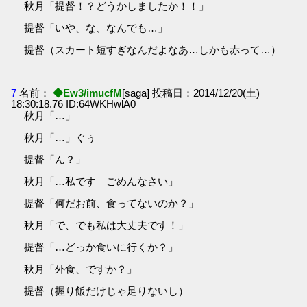
秋月「提督！？どうかしましたか！！」
提督「いや、な、なんでも…」
提督（スカート短すぎなんだよなあ…しかも赤って…）
7
名前：
◆Ew3/imucfM
[saga] 投稿日：2014/12/20(土)
18:30:18.76 ID:64WKHwlA0
秋月「…」
秋月「…」ぐぅ
提督「ん？」
秋月「…私です ごめんなさい」
提督「何だお前、食ってないのか？」
秋月「で、でも私は大丈夫です！」
提督「…どっか食いに行くか？」
秋月「外食、ですか？」
提督（握り飯だけじゃ足りないし）