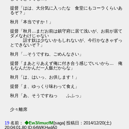
提督「はは、大分気に入ったな 食堂にもコーラくらいあ
るぞ？」
秋月「本当ですか！」
提督「秋月…まだお前は鎮守府に居て浅いが、お前が居て
ダメなわけじゃない
話す奴は少ないかもしれないが、今行かなきゃずっ
とできないぞ？」
秋月「…そうですね、ごめんなさい」
提督「まあとりあえず俺に付き合う感じでいいから… 俺
もなんだかんだ一人飯だからな」
秋月「は、はいっ、お供します！」
提督「ま、ゆっくり味わって食え」
秋月「あ、そうですねっ ふふっ」
少々離席
19
名前：
◆Ew3/imucfM
[saga] 投稿日：2014/12/20(土)
20:04:01.80 ID:64WKHwlA0