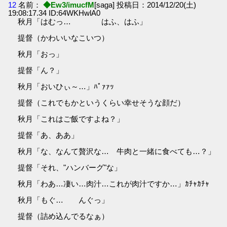
12
名前：
◆Ew3/imucfM
[saga] 投稿日：2014/12/20(土)
19:08:17.34 ID:64WKHwlA0
秋月「はむっ… はふ、はふ」
提督（かわいいなこいつ）
秋月「おっ」
提督「ん？」
秋月「おいひぃ～…」ﾊﾟｧｧｯ
提督（これでもかというくらい幸せそうな顔だ）
秋月「これはご飯ですよね？」
提督「あ、ああ」
秋月「な、なんて贅沢な… 牛肉と一緒に食べても…？」
提督「それ、"ハンバーグ"な」
秋月「わあ…凄い…肉汁…これが肉汁ですか…」ｶﾁｬｶﾁｬ
秋月「もぐ… んぐっ」
提督（詰め込んでるなぁ）