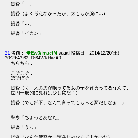
提督「…」
提督（よく考えなかったが、太ももが腕に…）
提督「…」
提督「イカン」
21
名前：
◆Ew3/imucfM
[saga] 投稿日：2014/12/20(土)
20:29:43.62 ID:64WKHwlA0
ちらちら…
こそこそ…
ぼそぼそ…
提督（く…大の男が眠ってる女の子を背負ってるなんて、
世間一般的に見れば少し変だ！）
提督（でも部下、なんて言ってももっと変だしなぁ…）
警察「ちょっとあなた」
提督「うっ」
提督（なんだ警察か…憲兵じゃなくてよかった）