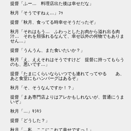
提督「ふー… 料理店出た後は幸せだな」
秋月「そうですねぇ…」ﾌｩ
提督「秋月、食ってる時幸せそうだったぞ」
秋月「それはもう… ふわっとしたお肉から溢れ出る肉
汁… それを頬張れるなんて、幸せ以外の何物でもありま
せん…」
提督「うんうん、また食いたいか？」
秋月「え、ええそれはそうですけど 提督に持ってもらう
のも、悪いです…」
提督「たまにくらいならいつでも連れてってやる あ、
あと食堂にもハンバーグはあるぞ」
秋月「そ、そうなんですか！？」
提督「まあ専門店よりはアレかもしれないが、普通にうま
いぞ」
秋月「…」ｷﾗｷﾗ
提督「どうした？」
秋月「…私、ここにこれて幸せですっ！」