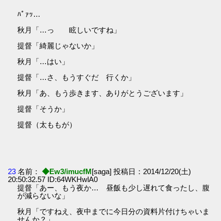
ﾊﾟｧｯ…
秋月「…っ 眩しいですね」
提督「綺麗じゃないか」
秋月「…はい」
提督「…さ、もうすぐだ 行くか」
秋月「あ、もう歩きます、ありがとうございます」
提督「そうか」
提督（太ももが）
23
名前：
◆Ew3/imucfM
[saga] 投稿日：2014/12/20(土)
20:50:32.57 ID:64WKHwlA0
提督「あー、もう夜か… 昼飯も少し遅れて食ったし、腹
が減らないな」
秋月「ですねえ、夜中までに今日分の資料片付けちゃいま
せんか？」