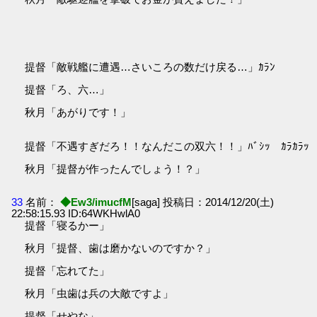
提督「敵戦艦に遭遇…さいころの数だけ戻る…」ｶﾗﾝ
提督「ろ、六…」
秋月「あがりです！」
提督「不遇すぎだろ！！なんだこの双六！！」ﾊﾞｼｯ ｶﾗｶﾗｯ
秋月「提督が作ったんでしょう！？」
33
名前：
◆Ew3/imucfM
[saga] 投稿日：2014/12/20(土)
22:58:15.93 ID:64WKHwlA0
提督「寝るかー」
秋月「提督、歯は磨かないのですか？」
提督「忘れてた」
秋月「虫歯は兵の大敵ですよ」
提督「せやな」