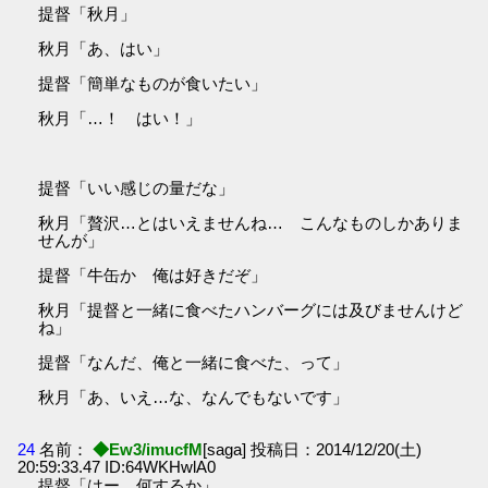
提督「秋月」
秋月「あ、はい」
提督「簡単なものが食いたい」
秋月「…！ はい！」
提督「いい感じの量だな」
秋月「贅沢…とはいえませんね… こんなものしかありま
せんが」
提督「牛缶か 俺は好きだぞ」
秋月「提督と一緒に食べたハンバーグには及びませんけど
ね」
提督「なんだ、俺と一緒に食べた、って」
秋月「あ、いえ…な、なんでもないです」
24
名前：
◆Ew3/imucfM
[saga] 投稿日：2014/12/20(土)
20:59:33.47 ID:64WKHwlA0
提督「はー、何するか」