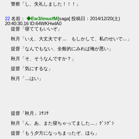
警察「し、失礼しました！！！」
22
名前：
◆Ew3/imucfM
[saga] 投稿日：2014/12/20(土)
20:40:30.16 ID:64WKHwlA0
提督「寝ててもいいぞ」
秋月「いえ、大丈夫です… もしかして、私のせいで…」
提督「なんでもない、全般的にみれば俺が悪い」
秋月「そ、そうなんですか？」
提督「気にするな」
秋月「…はい」
提督「秋月」ﾕｻﾕｻ
秋月「ん、あ、また寝ちゃってました…」ｸﾞｼｸﾞｼ
提督「もう夕方になっちまったぞ、ほら」