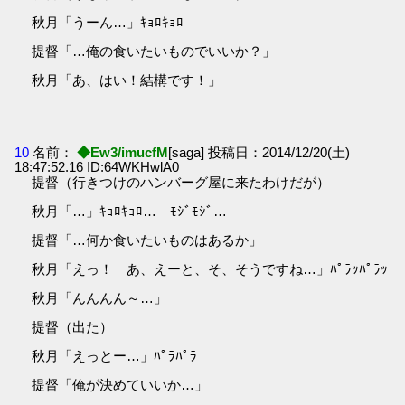
秋月「うーん…」ｷｮﾛｷｮﾛ
提督「…俺の食いたいものでいいか？」
秋月「あ、はい！結構です！」
10
名前：
◆Ew3/imucfM
[saga] 投稿日：2014/12/20(土)
18:47:52.16 ID:64WKHwlA0
提督（行きつけのハンバーグ屋に来たわけだが）
秋月「…」ｷｮﾛｷｮﾛ… ﾓｼﾞﾓｼﾞ…
提督「…何か食いたいものはあるか」
秋月「えっ！ あ、えーと、そ、そうですね…」ﾊﾟﾗｯﾊﾟﾗｯ
秋月「んんんん～…」
提督（出た）
秋月「えっとー…」ﾊﾟﾗﾊﾟﾗ
提督「俺が決めていいか…」