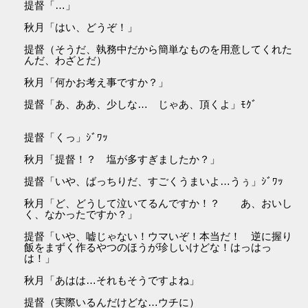
提督「…」
秋月「はい、どうぞ！」
提督（そうだ、執務中だから簡単なものを用意してくれた
んだ、わざとだ）
秋月「何かお考え事ですか？」
提督「あ、ああ、少しな… じゃあ、頂くよ」ﾓｸﾞ
提督「くっ」ｼﾞﾜｯ
秋月「提督！？ 塩が多すぎましたか？」
提督「いや、ばっちりだ、すごくうまいよ…うぅ」ｼﾞﾜｯ
秋月「ど、どうして泣いてるんですか！？ あ、おいし
く、なかったですか？」
提督「いや、嘘じゃない！ウマいぞ！本当だ！ 逆に握り
飯をまずく作るやつのほうが珍しいけどな！はっはっ
は！」
秋月「あはは…それもそうですよね」
提督（実際いるんだけどな…ウチに）