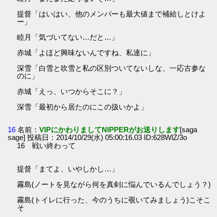
提督「はいはい、他のメンバーも最大値まで補給しとけよ
ー」
睦月「気づいてない…だと…」
赤城「よほど興味ないんですね、私達に」
深雪「白雪と吹雪と私の区別ついてないしな、一応古参な
のに」
赤城「えっ、いつからそこに？」
深雪「最初から居たのにこの扱いかよ」
16
名前：
VIPにかわりましてNIPPERがお送りします
[saga
sage] 投稿日：2014/10/29(水) 05:00:16.03 ID:628WlZ/3o
16 戦い終わって
提督「まてよ、いやしかし…」
霧島(ノートを見ながら何を真剣に悩んでいるんでしょう？)
霧島(トイレに行った、今のうちに覗いてみましょう)こそこ
そ