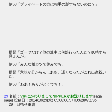
伊58「プライベートの方は相手の影すらないのに？」
提督「ゴーヤだけ？他の連中は何処行ったんだ？妖精すら
見えんが」
伊58「みんな婚カツで休みでち」
提督「意味が分からん…ああ、遅くなったがこれ出産祝い
だ」
伊58「わあ！ありがとうでち！」
29
名前：
VIPにかわりましてNIPPERがお送りします
[saga
sage] 投稿日：2014/10/29(水) 05:08:06.57 ID:628WlZ/3o
29 目指せ軍曹