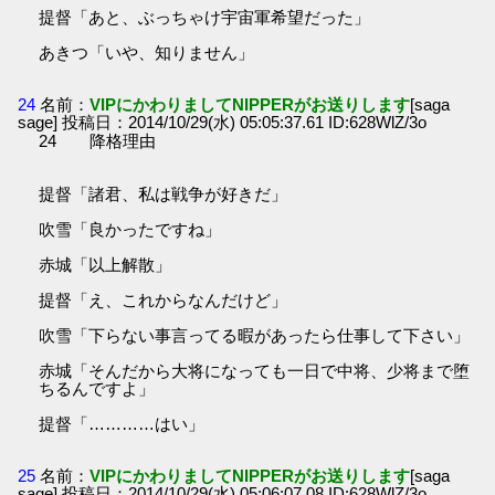
提督「あと、ぶっちゃけ宇宙軍希望だった」
あきつ「いや、知りません」
24
名前：
VIPにかわりましてNIPPERがお送りします
[saga
sage] 投稿日：2014/10/29(水) 05:05:37.61 ID:628WlZ/3o
24 降格理由
提督「諸君、私は戦争が好きだ」
吹雪「良かったですね」
赤城「以上解散」
提督「え、これからなんだけど」
吹雪「下らない事言ってる暇があったら仕事して下さい」
赤城「そんだから大将になっても一日で中将、少将まで堕
ちるんですよ」
提督「…………はい」
25
名前：
VIPにかわりましてNIPPERがお送りします
[saga
sage] 投稿日：2014/10/29(水) 05:06:07.08 ID:628WlZ/3o