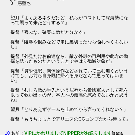
9 悪堕ち
望月「よくあるネタだけど、私らがロストして深海勢にな
って襲って来たどうする？」
提督「喜ぶな、確実に敵だと分かる」
提督「陵辱や恨みなどで単に裏切ったなら悩むべくもない
し」
提督「外見だけお前達なら、敵が外殻の再利用や此方の動
揺を誘ったものだということでやはり殲滅対象だ」
提督「質や催眠、肉体操作などされていて已む無くという
時でも、お前ら自身既に帰れる身だなんて思ってはいま
い」
提督「むしろ敵の手先という屈辱から帝國軍人として死を
以って救い出すのが、本人への最高の慰めでないかと思う
ね」
望月「とりあえずゲームを止めてから言ってくれない？」
提督「もうちょっとでアリエスのCGコンプだから待って」
10
名前：
VIPにかわりましてNIPPERがお送りします
[saga