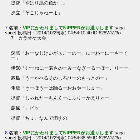
提督「やはり肌の色か…」
夕立「そこじゃねーよ」
7
名前：
VIPにかわりましてNIPPERがお送りします
[saga
sage] 投稿日：2014/10/29(水) 04:54:10.40 ID:628WlZ/3o
7 カラオケ大会
深雪「おーなじけいがぁこーのー、にーわーにーさーく
ー」
伊58「むーねにー若さのーみーなぎーるーほーこりーー」
霧島「うーかべるそのしろひーのもっとのー」
隼鷹「きーぼうーは踊るーおおやーしまー」
提督「しゃれたーもんくーにふりーかえりゃー」
島風「」ピッ
提督「ちょ、なんで消すの」
8
名前：
VIPにかわりましてNIPPERがお送りします
[saga
sage] 投稿日：2014/10/29(水) 04:54:38.59 ID:628WlZ/3o