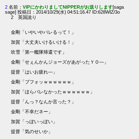
2
名前：
VIPにかわりましてNIPPERがお送りします
[saga
sage] 投稿日：2014/10/29(水) 04:51:16.47 ID:628WlZ/3o
2 英国訛り
金剛「いやいやバレるって！」
加賀「大丈夫いけるいける！」
吹雪「第一艦隊帰還です」
金剛「せぇんかんジョーズがあがったＹＯ―」
提督「はいお疲れ―」
金剛「ブフォッｗｗｗｗｗｗ」
加賀「ほらバレなかったｗｗｗｗｗｗ」
提督「んっ？なんか言った？」
金剛「不幸だネー」
加賀「っぽいっぽい」
提督「気のせいか」