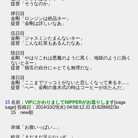
提督「そうなのか」
肆日目
金剛「ロンジンは絶品ネー」
提督「金剛は詳しいなあ」
伍日目
金剛「ジャスミンたまんないネー」
提督「こんな紅茶もあるんだなあ」
陸日目
金剛「やはりこれは悪魔のように黒く、地獄のように熱く
ないとネー」
提督「猫舌の自分にゃとても無理だな」
漆日目
金剛「ここまでツッコミがないと悲しくなって来るネ…」
提督「へー、金剛の進水式の時はコーヒーが出たんだ」
15
名前：
VIPにかわりましてNIPPERがお送りします
[saga
sage] 投稿日：2014/10/29(水) 04:58:12.31 ID:628WlZ/3o
15 new順
赤城「お腹いっぱい…」
睦月「まだまだ足りないぞ…」