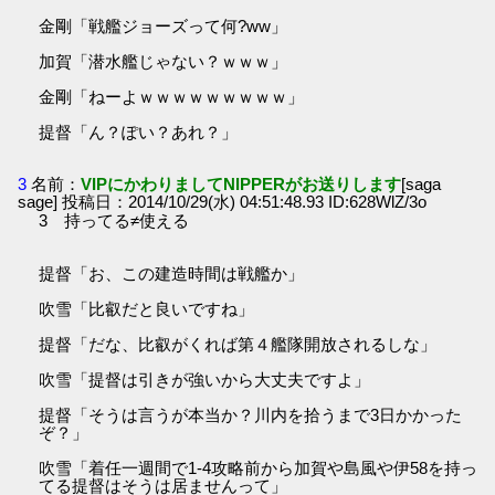
金剛「戦艦ジョーズって何?ww」
加賀「潜水艦じゃない？ｗｗｗ」
金剛「ねーよｗｗｗｗｗｗｗｗｗ」
提督「ん？ぽい？あれ？」
3
名前：
VIPにかわりましてNIPPERがお送りします
[saga
sage] 投稿日：2014/10/29(水) 04:51:48.93 ID:628WlZ/3o
3 持ってる≠使える
提督「お、この建造時間は戦艦か」
吹雪「比叡だと良いですね」
提督「だな、比叡がくれば第４艦隊開放されるしな」
吹雪「提督は引きが強いから大丈夫ですよ」
提督「そうは言うが本当か？川内を拾うまで3日かかった
ぞ？」
吹雪「着任一週間で1-4攻略前から加賀や島風や伊58を持っ
てる提督はそうは居ませんって」