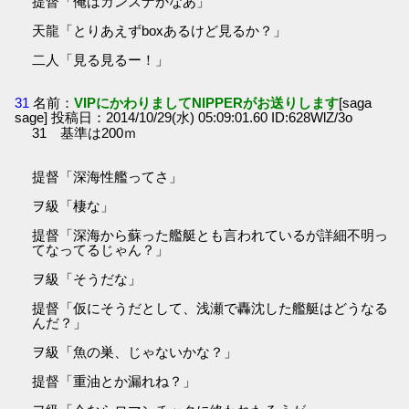
提督「俺はガンスナかなあ」
天龍「とりあえずboxあるけど見るか？」
二人「見る見るー！」
31
名前：
VIPにかわりましてNIPPERがお送りします
[saga
sage] 投稿日：2014/10/29(水) 05:09:01.60 ID:628WlZ/3o
31 基準は200ｍ
提督「深海性艦ってさ」
ヲ級「棲な」
提督「深海から蘇った艦艇とも言われているが詳細不明っ
てなってるじゃん？」
ヲ級「そうだな」
提督「仮にそうだとして、浅瀬で轟沈した艦艇はどうなる
んだ？」
ヲ級「魚の巣、じゃないかな？」
提督「重油とか漏れね？」