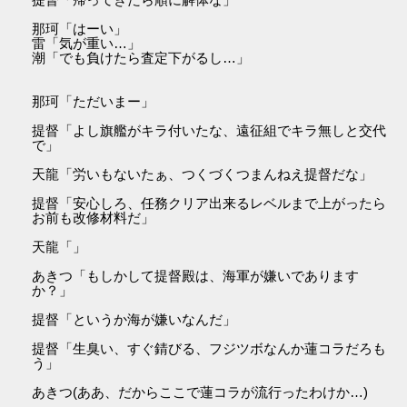
那珂「はーい」
雷「気が重い…」
潮「でも負けたら査定下がるし…」
那珂「ただいまー」
提督「よし旗艦がキラ付いたな、遠征組でキラ無しと交代
で」
天龍「労いもないたぁ、つくづくつまんねえ提督だな」
提督「安心しろ、任務クリア出来るレベルまで上がったら
お前も改修材料だ」
天龍「」
あきつ「もしかして提督殿は、海軍が嫌いであります
か？」
提督「というか海が嫌いなんだ」
提督「生臭い、すぐ錆びる、フジツボなんか蓮コラだろも
う」
あきつ(ああ、だからここで蓮コラが流行ったわけか…)