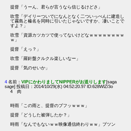
提督「うーん、君らが言うなら信じるけどさ」
吹雪「デイリーついでになんとなく二ついっぺんに建造し
て霧島と榛名を同時に引いたじゃないですか、凄いことで
すよ？」
吹雪「資源カツカツで使ってないけどなｗｗｗｗｗｗｗｗ
ｗ」
提督「えっ？」
吹雪「羅針盤クルクル楽しいなー」
提督「気のせいか」
4
名前：
VIPにかわりましてNIPPERがお送りします
[saga
sage] 投稿日：2014/10/29(水) 04:52:20.97 ID:628WlZ/3o
4 肉
時雨「この雨と、提督のブフッｗｗｗ」
提督「どうした被弾したか？」
時雨「なんでもないｗｗ映像通信終わりｗｗ」プツン