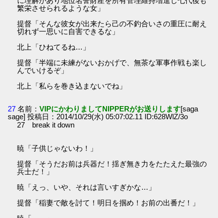
に理解があり地位名誉財産を所有管理維持増進し七代後も
繁栄させられるような女」
提督「そんな彼女が出来たら己の不釣合いさの重圧に耐え
切れず一思いに自害できるな」
北上「ひねてるね…」
提督「半端に未練がないおかげで、無茶な軍事作戦も楽し
んでいけるぞ」
北上「私らを巻き込まないでね」
27
名前：
VIPにかわりましてNIPPERがお送りします
[saga
sage] 投稿日：2014/10/29(水) 05:07:02.11 ID:628WlZ/3o
27 break it down
暁「子供じゃないわ！」
提督「そうだお前は兵器だ！揺ぎ無き力をたたえた最強の
兵士だ！」
暁「えっ、いや、それは言いすぎかな…」
提督「稲妻で敵を討て！明日を掴め！お前の出番だ！」