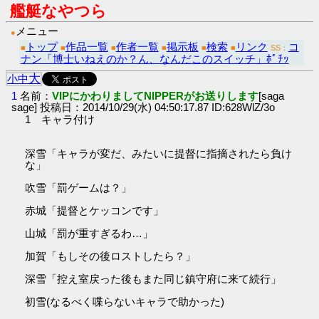
艦艇なやつら
メニュー
●
トップ
作品一覧
作者一覧
掲示板
検索
リンク
コ
■
■
■
■
■
■
SS：
ナン「博士いねえのか？ん、なんだこのスイッチ」ﾎﾟﾁｯ
大
小
中
1
名前：
VIPにかわりましてNIPPERがお送りします
[saga
sage] 投稿日：2014/10/29(水) 04:50:17.87 ID:628WlZ/3o
1 キャラ付け
深雪「キャラが変だ、みたいに提督に指摘されたら負け
な」
吹雪「罰ゲームは？」
赤城「提督とケッコンです」
山城「罰が重すぎるわ…」
加賀「もしその後ロストしたら？」
深雪「控え室戻った後もまた同じ鎮守府に来て続行」
初雪(なるべく喋らないキャラで助かった)