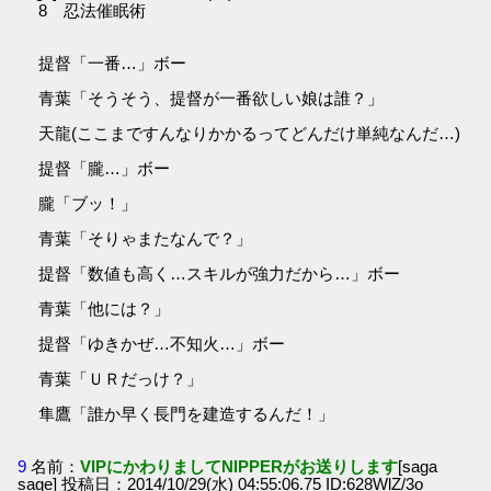
8 忍法催眠術
提督「一番…」ボー
青葉「そうそう、提督が一番欲しい娘は誰？」
天龍(ここまですんなりかかるってどんだけ単純なんだ…)
提督「朧…」ボー
朧「ブッ！」
青葉「そりゃまたなんで？」
提督「数値も高く…スキルが強力だから…」ボー
青葉「他には？」
提督「ゆきかぜ…不知火…」ボー
青葉「ＵＲだっけ？」
隼鷹「誰か早く長門を建造するんだ！」
9
名前：
VIPにかわりましてNIPPERがお送りします
[saga
sage] 投稿日：2014/10/29(水) 04:55:06.75 ID:628WlZ/3o