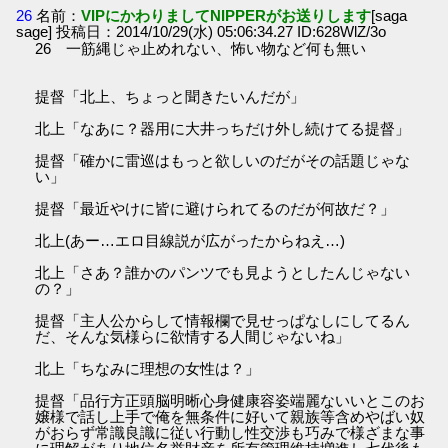
26
名前：
VIPにかわりましてNIPPERがお送りします
[saga
sage] 投稿日：2014/10/29(水) 05:06:34.27 ID:628WlZ/3o
26 一筋縄じゃ止めれない、怖い物など何も無い
提督「北上、ちょっと聞きたいんだが」
北上「なあに？器用に大井っちだけ外し続けてる提督」
提督「確かに雷巡はもっと欲しいのだがその話題じゃな
い」
提督「最近やけに皆に避けられてるのだが何故だ？」
北上(あー…エロ目線説が広がったからねえ…)
北上「さあ？誰かのパンツでも見ようとしたんじゃない
の？」
提督「主人公からして情報欄で見せっぱなしにしてるん
だ、そんな気様らに欲情する人間じゃないね」
北上「ちなみに理想の女性は？」
提督「品行方正頭脳明晰心身健康容姿端麗ないいとこのお
嬢様で話し上手で俺を無条件に好いて親族等含めやばい奴
がおらず常識良識に従い行動し性交渉も巧みで様ざまな事