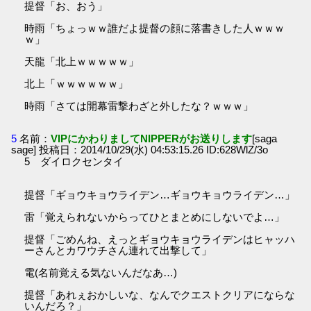
提督「お、おう」
時雨「ちょっｗｗ誰だよ提督の顔に落書きした人ｗｗｗ
ｗ」
天龍「北上ｗｗｗｗｗ」
北上「ｗｗｗｗｗｗ」
時雨「さては開幕雷撃わざと外したな？ｗｗｗ」
5
名前：
VIPにかわりましてNIPPERがお送りします
[saga
sage] 投稿日：2014/10/29(水) 04:53:15.26 ID:628WlZ/3o
5 ダイロクセンタイ
提督「ギョウキョウライデン…ギョウキョウライデン…」
雷「覚えられないからってひとまとめにしないでよ…」
提督「ごめんね、えっとギョウキョウライデンはヒャッハ
ーさんとカワウチさん連れて出撃して」
電(名前覚える気ないんだなあ…)
提督「あれぇおかしいな、なんでクエストクリアにならな
いんだろ？」