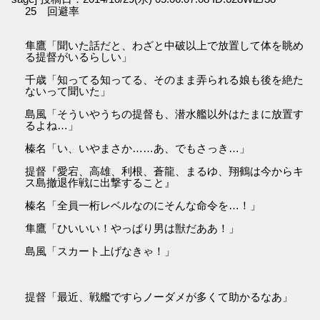
25 回避率
隼鷹「聞いた話だと、わざと中破以上で放置して体を眺め
る提督がいるらしい」
千歳「知ってる知ってる、そのまま弄られる娘も後を絶た
ないって聞いた」
島風「そういやうちの提督も、潜水艦以外はたまに放置す
るよね…」
榛名「い、いやまさか……あ、でもさっき…」
提督『愛宕、高雄、利根、蒼龍、まるゆ、翔鶴は今からキ
ス島撤退作戦に出撃すること』
榛名「全員一桁レベルなのにそんな命令を…！」
隼鷹「ひいいい！やっぱり男は獣だああ！」
島風「スカート上げなきゃ！」
提督「最近、戦艦ですらノーダメが多くて助かるなあ」