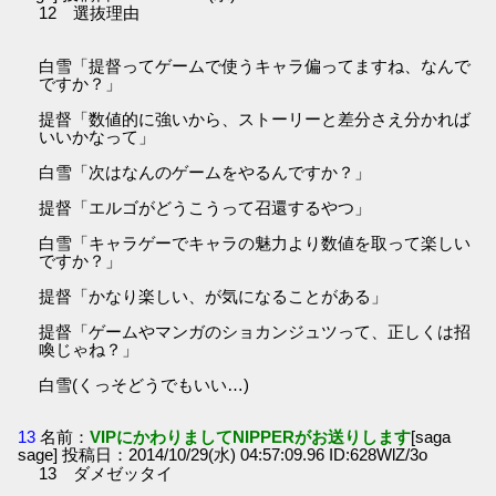
12 選抜理由
白雪「提督ってゲームで使うキャラ偏ってますね、なんで
ですか？」
提督「数値的に強いから、ストーリーと差分さえ分かれば
いいかなって」
白雪「次はなんのゲームをやるんですか？」
提督「エルゴがどうこうって召還するやつ」
白雪「キャラゲーでキャラの魅力より数値を取って楽しい
ですか？」
提督「かなり楽しい、が気になることがある」
提督「ゲームやマンガのショカンジュツって、正しくは招
喚じゃね？」
白雪(くっそどうでもいい…)
13
名前：
VIPにかわりましてNIPPERがお送りします
[saga
sage] 投稿日：2014/10/29(水) 04:57:09.96 ID:628WlZ/3o
13 ダメゼッタイ