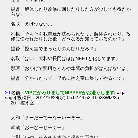
提督「解体したり改修に回したりした方が少しでも得だか
らな」
名取「えげつない…」
利根「そもそも我輩達が沈められたり、解体されたり、改
修に使われたりした後、どうなるか知っておるのか？」
提督「控え室でまったりのんびりだろ？」
名取「はい、大和や長門はほぼNEETと化してます」
那珂「おかげで那珂ちゃんや隼鷹の負担がはんぱないよ」
提督「分かったって、早めに控え室に帰してやるって」
20
名前：
VIPにかわりましてNIPPERがお送りします
[saga
sage] 投稿日：2014/10/29(水) 05:02:44.52 ID:628WlZ/3o
20 控え室
大和「まーだーでーなーいーぞー」
武蔵「おーなーじーくー」
金剛「いや、そろそろ本当に起きて下さい…」