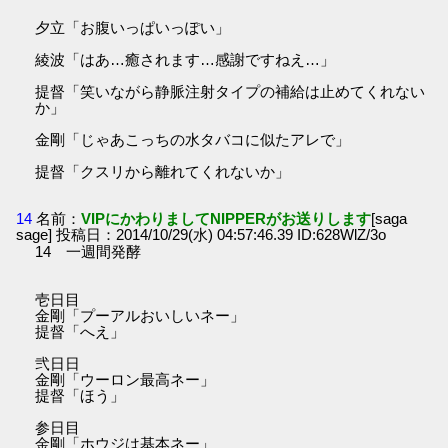
夕立「お腹いっぱいっぽい」
綾波「はあ…癒されます…感謝ですねえ…」
提督「笑いながら静脈注射タイプの補給は止めてくれない
か」
金剛「じゃあこっちの水タバコに似たアレで」
提督「クスリから離れてくれないか」
14
名前：
VIPにかわりましてNIPPERがお送りします
[saga
sage] 投稿日：2014/10/29(水) 04:57:46.39 ID:628WlZ/3o
14 一週間発酵
壱日目
金剛「プーアルおいしいネー」
提督「へえ」
弐日日
金剛「ウーロン最高ネー」
提督「ほう」
参日目
金剛「ホウジは基本ネー」