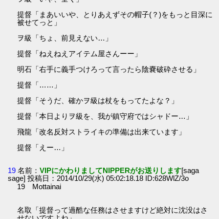
提督「まあいいや、とりあえずその帽子(？)をもっと目深に
被せてっと」
ヲ級「ちょ、前見えない…」
提督「ねえねえアイテム屋さんーー」
明石「右手に義手つけろって言ったら陰嚢破砕させる」
提督「……」
提督「そうだ、確かヲ級は杖をもってたよな？」
提督「本日よりヲ級を、我が鎮守府ではシャドー…」
飛龍「改名反対ストライキの準備は出来ています」
提督「えー…」
19
名前：
VIPにかわりましてNIPPERがお送りします
[saga
sage] 投稿日：2014/10/29(水) 05:02:18.18 ID:628WlZ/3o
19 Mottainai
名取「提督って過酷な任務はさせますけど絶対に沈没はさ
せないですよね」