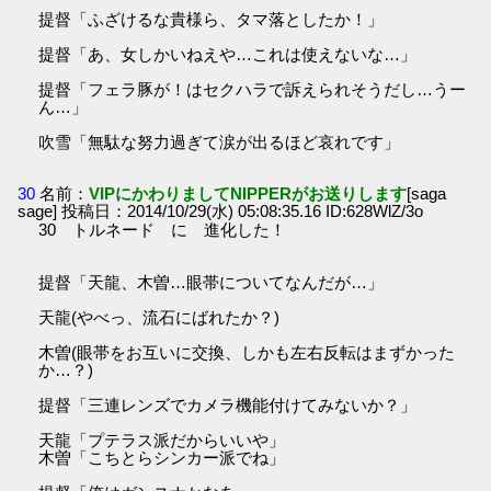
提督「ふざけるな貴様ら、タマ落としたか！」
提督「あ、女しかいねえや…これは使えないな…」
提督「フェラ豚が！はセクハラで訴えられそうだし…うー
ん…」
吹雪「無駄な努力過ぎて涙が出るほど哀れです」
30
名前：
VIPにかわりましてNIPPERがお送りします
[saga
sage] 投稿日：2014/10/29(水) 05:08:35.16 ID:628WlZ/3o
30 トルネード に 進化した！
提督「天龍、木曽…眼帯についてなんだが…」
天龍(やべっ、流石にばれたか？)
木曽(眼帯をお互いに交換、しかも左右反転はまずかった
か…？)
提督「三連レンズでカメラ機能付けてみないか？」
天龍「プテラス派だからいいや」
木曽「こちとらシンカー派でね」