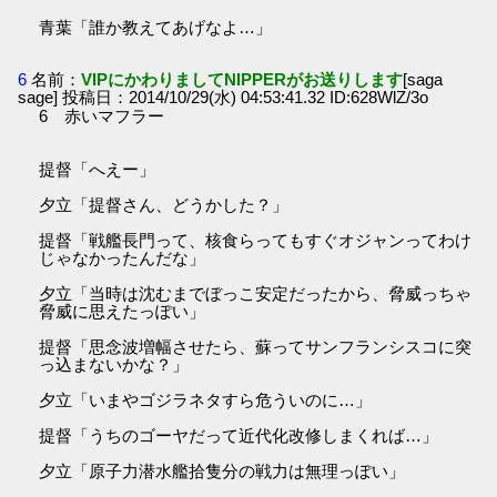
青葉「誰か教えてあげなよ…」
6
名前：
VIPにかわりましてNIPPERがお送りします
[saga
sage] 投稿日：2014/10/29(水) 04:53:41.32 ID:628WlZ/3o
6 赤いマフラー
提督「へえー」
夕立「提督さん、どうかした？」
提督「戦艦長門って、核食らってもすぐオジャンってわけ
じゃなかったんだな」
夕立「当時は沈むまでぼっこ安定だったから、脅威っちゃ
脅威に思えたっぽい」
提督「思念波増幅させたら、蘇ってサンフランシスコに突
っ込まないかな？」
夕立「いまやゴジラネタすら危ういのに…」
提督「うちのゴーヤだって近代化改修しまくれば…」
夕立「原子力潜水艦拾隻分の戦力は無理っぽい」