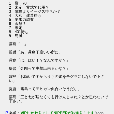
1 響→70
2 未定 零式で代用？
3 電探よりイージス待ちか？
4 大和 建造待ち
5 要馬力調査
6 金剛？
7 未定
8 401待ち
9 島風
霧島「…」
提督「あ、霧島丁度いい所に」
霧島「は、はい！？なんですか？」
提督「金剛って中華出来るかな？」
霧島「お願いですからうちの姉をモグラにしないで下さ
い」
提督「霧島ってモヒカン似合いそうだな」
霧島「三と七が居なくても行けんじゃね？とか思わないで
下さい」
17
名前：
VIPにかわりましてNIPPERがお送りします
[saga