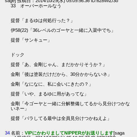
sage] 投稿日：2014/10/29(水) 05:09:56.36 ID:628WlZ/3o
33 オーバーホールなう
提督「まるゆは何処行った？」
伊58(22)「36レベルのゴーヤと一緒に入渠中でち」
提督「サンキュー」
ドック
提督「あ、金剛じゃん、まだかかりそうか？」
金剛「後は塗装だけだから、30分かからないネ」
金剛「なになに、私に会いにきたの？」
提督「いや、まるゆに用があってな」
金剛「今ゴーヤと一緒に分解整備してるから見分けつかな
いネー」
提督「バラしてる最中は全員見分けつかねえよ」
34
名前：
VIPにかわりましてNIPPERがお送りします
[saga