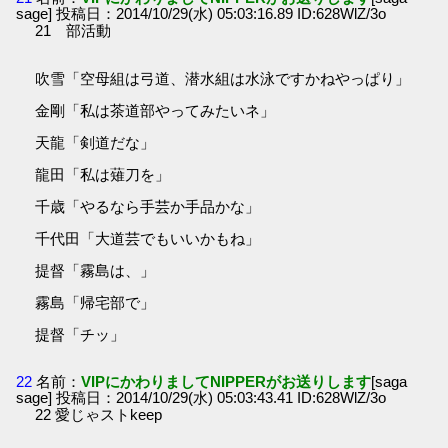
sage] 投稿日：2014/10/29(水) 05:03:16.89 ID:628WlZ/3o
21 部活動
吹雪「空母組は弓道、潜水組は水泳ですかねやっぱり」
金剛「私は茶道部やってみたいネ」
天龍「剣道だな」
龍田「私は薙刀を」
千歳「やるなら手芸か手品かな」
千代田「大道芸でもいいかもね」
提督「霧島は、」
霧島「帰宅部で」
提督「チッ」
22
名前：
VIPにかわりましてNIPPERがお送りします
[saga
sage] 投稿日：2014/10/29(水) 05:03:43.41 ID:628WlZ/3o
22 愛じゃストkeep