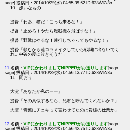
sage] 投稿日：2014/10/29(水) 04:55:39.62 ID:628WlZ/3o
10 嫌いなもの
提督「わあ、猫だ！こっち来るな！」
提督「止めろ！やたら艦載機を飛ばすな！」
提督「野戦はやるな！連打しちゃってもやるな！」
提督「頼むから蓮コラメイクしてから戦闘に出ないでく
れ…中破の度に泣きそうだ」
11
名前：
VIPにかわりましてNIPPERがお送りします
[saga
sage] 投稿日：2014/10/29(水) 04:56:13.77 ID:628WlZ/3o
11 問おう
大淀「あなたが私のーー」
提督「その真似するなら、兄君と呼んでくれないか？」
大淀「青葉にチェキって言わせてたのは貴様の仕業か」
12
名前：
VIPにかわりましてNIPPERがお送りします
[saga
sage] 投稿日：2014/10/29(水) 04:56:42.75 ID:628WlZ/3o