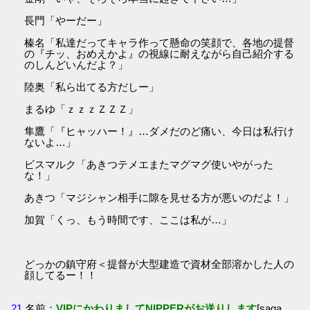
長門「やーだー」
榛名「私達だってキャラ作って懸命の笑顔で、各地の提督
の『チッ、おめえかよ』の視線に耐えながら自己紹介する
のしんどいんだよ？」
陸奥「私ら出てる方だしー」
まるゆ「ｚｚｚＺＺＺ」
隼鷹「『ヒャッハー！』…ダメだのど痛い、今日は私行け
ないよ…」
ビスマルク「あきつテメエまたマグマグ使いやがった
な！」
あきつ「マジシャン相手に隙を見せる方が悪いのだよ！」
加賀「くっ、もう時間です、ここは私が…」
どっかの鎮守府＜提督が大型建造で資材全部溶かした人の
顔してるー！！
21
名前：
VIPにかわりましてNIPPERがお送りします
[saga