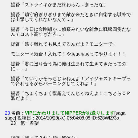
提督「ストライキがまだ終わらん…参ったな」
提督「鎮守府ぎりぎりまで敵が来たときに自衛する以外で
は出撃してくれないなんて…」
提督「今日は金剛組か…偵察みたいな雑魚に戦艦四隻だな
んてコスト高すぎだろ…」
提督「遠く離れても見えてるんだよ？モニターで」
モニター＜気合！入れて！やぁぁぁぁってやります！！
提督「君に巡り合う為に俺は生まれて生きてきたっての
に……」
提督「ていうかそっちじゃねえよ！アイジャストキープっ
て合わせるからバーニングしてくれよ！」
提督「ちょくちょく獣超えてんじゃねえよ！こちとらＯＰ
派だよ！」
23
名前：
VIPにかわりましてNIPPERがお送りします
[saga
sage] 投稿日：2014/10/29(水) 05:04:09.09 ID:628WlZ/3o
23 第一希望
提督「帰ってきたら順に解体な」