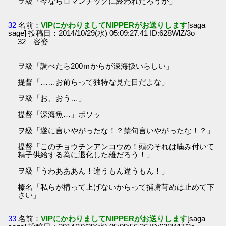
ヲ級「今ならロマンチックに終われたろうが」
32
名前：
VIPにかわりましてNIPPERがお送りします
[saga
sage] 投稿日：2014/10/29(水) 05:09:27.41 ID:628WlZ/3o
32 容姿
ヲ級「調べたら200ｍからが深海扱いらしい」
提督「……お前らって独特な見た目だよな」
ヲ級「お、おう…」
提督「深海魚…」ボソッ
ヲ級「遂に言いやがったな！？禁句言いやがったな！？」
提督「このチョウチンアンコウめ！頭のそれは噛み付いて
精子供給する為に退化した雄だろう！」
ヲ級「うわあああん！違うもん違うもん！」
榛名「私らが構って上げないからって捕虜苛めは止めて下
さい」
33
名前：
VIPにかわりましてNIPPERがお送りします
[saga