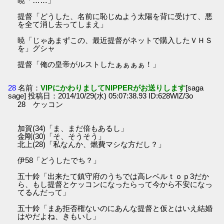
暁「……」
提督「どうした、名前に恥じぬよう太陽を背に受けて、悪
を全て消し去ってしまえ」
暁「じゃあまずこの、最近提督がネットで購入したＶＨＳ
を」グシャ
提督「俺の皇帝がルストしたぁぁぁぁ！」
28
名前：
VIPにかわりましてNIPPERがお送りします
[saga
sage] 投稿日：2014/10/29(水) 05:07:38.93 ID:628WlZ/3o
28 ケッコン
加賀(34)「ま、まだ倍もあるし」
金剛(30)「そ、そうそう」
北上(28)「私なんか、燃費マシな方だし？」
伊58「どうしたでち？」
五十鈴「出来たて鎮守府のうちでは高レベルｔｏｐ3だか
ら、もし提督とケッコンになったらって今から不安になっ
てるんだって」
五十鈴「まあ拒否権ないのにあんな提督と仮とはいえ結婚
はやだよね、きもいし」