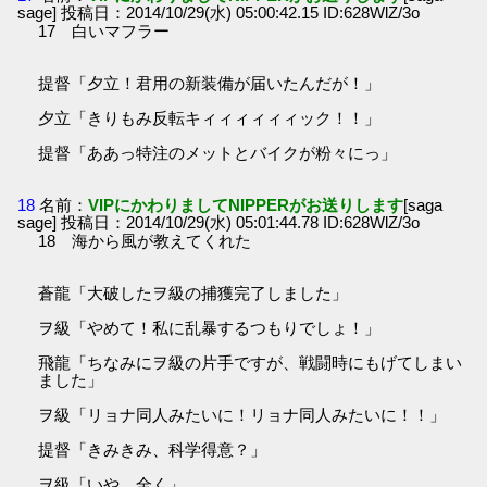
sage] 投稿日：2014/10/29(水) 05:00:42.15 ID:628WlZ/3o
17 白いマフラー
提督「夕立！君用の新装備が届いたんだが！」
夕立「きりもみ反転キィィィィィィック！！」
提督「ああっ特注のメットとバイクが粉々にっ」
18
名前：
VIPにかわりましてNIPPERがお送りします
[saga
sage] 投稿日：2014/10/29(水) 05:01:44.78 ID:628WlZ/3o
18 海から風が教えてくれた
蒼龍「大破したヲ級の捕獲完了しました」
ヲ級「やめて！私に乱暴するつもりでしょ！」
飛龍「ちなみにヲ級の片手ですが、戦闘時にもげてしまい
ました」
ヲ級「リョナ同人みたいに！リョナ同人みたいに！！」
提督「きみきみ、科学得意？」
ヲ級「いや、全く」