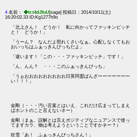
4
名前：
◆tr.t4dJfuU
[saga] 投稿日：2014/10/11(土)
16:20:02.33 ID:Kg1277h9o
「北上さん！ どうか！ 私に向かってファッキンビッチ
と！ どうか！」
「うーん？ なんだよ照れくさいなぁ。心配しなくてもお
おいっちはふぁっきんびっちだよ」
「違います！「この・・・ファッキンビッチ」です！」
「ん、んん？ ・・・このふぁっきんびっち」
「うぉおおおおおおおおお日英同盟ばんざーーーーーーー
い！！！」
金剛（・・・汚い言葉とはいえ、これだけ広まってしまえ
ばホントのこと言えないネー）
金剛（まぁ、誤解とは言えポジティブなニュアンスで使っ
てますカラ、物は考えようということですかネー？）
吹雪「あ！ ふぁっきんびっちさん！」