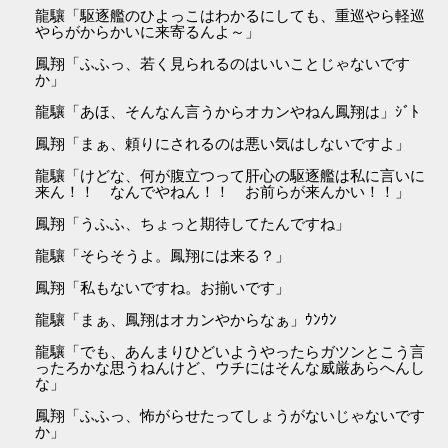
龍驤「駆逐艦のひよっこはわかるにしても、重巡やら軽巡
やらがからかいに来寄るんよ～」
鳳翔「ふふっ、若く見られるのはいいことじゃないです
か」
龍驤「あほ、そんなん言うからオカンやねん鳳翔は」ｼﾞﾄ
鳳翔「まぁ、頼りにされるのは悪い気はしないですよ」
龍驤「けどな、何が腹立つって肝心の駆逐艦は私に言いに
来ん！！ なんでやねん！！ お前らが来んかい！！」
鳳翔「うふふ、ちょっと期待してたんですね」
龍驤「そらそうよ。鳳翔には来る？」
鳳翔「私もないですね。お揃いです」
龍驤「まぁ、鳳翔はオカンやからなぁ」ｳﾝｳﾝ
龍驤「でも、あんまりひどいようやったらガツンとこう言
ったろかな思うねんけど、ウチにはそんな威厳あらへんし
な」
鳳翔「ふふっ、怖がらせたってしょうがないじゃないです
か」