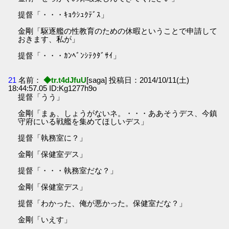
提督「・・・ｷｮｳｼｭｸﾃﾞｽ」
金剛「駆逐艦の性教育のための休暇ということで申請して
おきます、私が」
提督「・・・ｶﾝﾍﾞﾝｼﾃｸﾀﾞｻｲ」
21
名前：
◆tr.t4dJfuU
[saga] 投稿日：2014/10/11(土)
18:44:57.05 ID:Kg1277h9o
提督「うう」
金剛「まぁ、しょうがないネ。・・・ああそうデス、今鎮
守府にいる戦艦を集めてほしいデス」
提督「執務室に？」
金剛「保健室デス」
提督「・・・執務室だな？」
金剛「保健室デス」
提督「わかった、俺が悪かった。保健室だな？」
金剛「いえす」