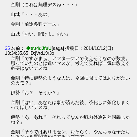
金剛（これは無理デスね・・・）
山城「・・・あの」
金剛「前途多難デース」
山城「おい、聞けよ。おい」
35
名前：
◆tr.t4dJfuU
[saga] 投稿日：2014/10/12(日)
13:34:35.65 ID:jVtd19r3o
金剛「ですがまぁ、アフターケアで使えそうなのが数隻。
思っていたのとは違いマスが、考えて見れば一気に教える
必要はないデスね」
金剛「特に伊勢のような人は、今回に限ってはありがたい
のカモ？」
伊勢「お？ そうか？」
金剛「はい、あなたは事が済んだ後、茶化しに茶化しまく
ってほしいデスね」
伊勢「あ、あれ？ それってなんか戦力外通告と同義じゃ
ね？」
金剛「そうではありまセン、おそらく、やんちゃな子たち
はあなたを質問攻めにするハズです」