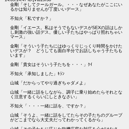
金剛「そしてクールガール。・・・なぜあなたがここにい
るかは知りませんが丁度いいデース」
不知火「私ですか？」
金剛「イエース。私はそうでもないデスがSEXの話はしか
し刺激の強い話デス。優しい子たちはやっぱり照れちゃい
マース」
金剛「そういう子たちにはゆっくりじっくり時間をかけた
いデスが？ どうしても面白半分でお話しちゃう子たちも
います」
金剛「貴女はそういう子たちを・・・」ｸｲ
不知火「承知しました」ｷﾗﾝ
山城「だからってやり過ぎちゃダメよ」
山城「一緒に話をしながら、調子に乗り始めたらそれとな
く注意するくらいにしときなさい」
不知火「・・・一緒に話を、ですか？」
山城「そうよ、一緒に話をしてたらその子たちのグループ
がどこまでなら大丈夫だってわかってくるから」
山城「その子たちに応じた臨機応変な対応を心がけなさ