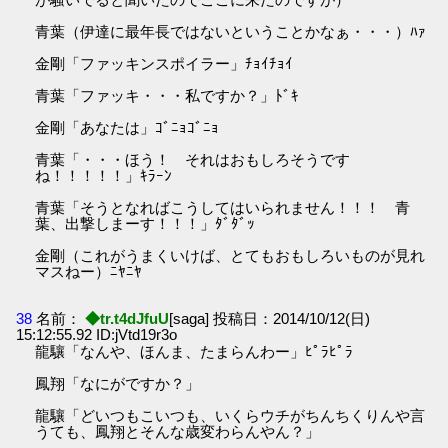
青葉（伊達に最年長ではないということかなぁ・・・）ﾊｧ
金剛「ファッキンスポイラー」ﾁｮｲﾁｮｲ
青葉「ファッキ・・・私ですか？」ﾄﾞｷ
金剛「あなたは」ｺﾞﾆｮｺﾞﾆｮ
青葉「・・・ほう！ それはおもしろそうです
ね！！！！！」ｷﾗｰﾝ
青葉「そうとなればこうしてはいられません！！！ 青
葉、出撃しまーす！！！」ﾀﾞﾀﾞｯ
金剛（これがうまくいけば、とてもおもしろいものが見れ
マスねー）ﾆﾔﾆﾔ
38
名前：
◆tr.t4dJfuU
[saga] 投稿日：2014/10/12(日)
15:12:55.92 ID:jVtd19r3o
龍驤「なんや、ほんま、たまらんわー」ﾋﾟﾗﾋﾟﾗ
鳳翔「なにがですか？」
龍驤「どいつもこいつも、いくらウチがちんちくりんや言
うても、鳳翔とそんな歳変わらんやん？」