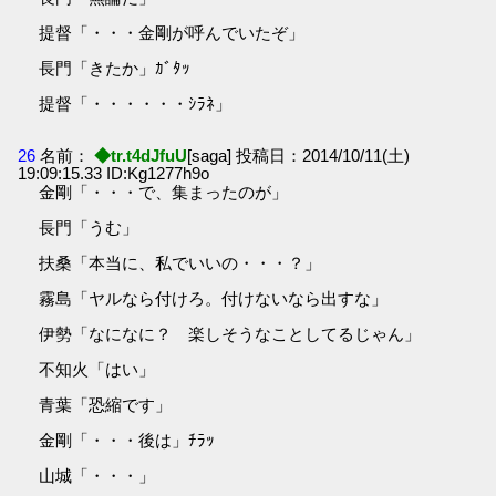
提督「・・・金剛が呼んでいたぞ」
長門「きたか」ｶﾞﾀｯ
提督「・・・・・・ｼﾗﾈ」
26
名前：
◆tr.t4dJfuU
[saga] 投稿日：2014/10/11(土)
19:09:15.33 ID:Kg1277h9o
金剛「・・・で、集まったのが」
長門「うむ」
扶桑「本当に、私でいいの・・・？」
霧島「ヤルなら付けろ。付けないなら出すな」
伊勢「なになに？ 楽しそうなことしてるじゃん」
不知火「はい」
青葉「恐縮です」
金剛「・・・後は」ﾁﾗｯ
山城「・・・」