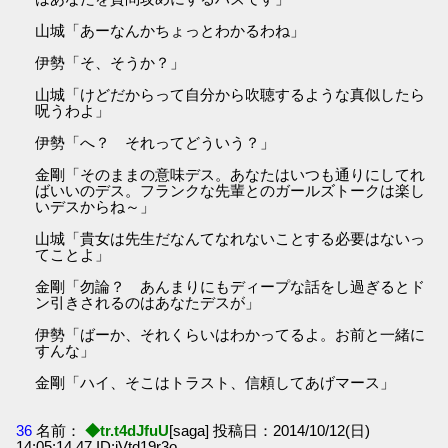
山城「あーなんかちょっとわかるわね」
伊勢「そ、そうか？」
山城「けどだからって自分から吹聴するような真似したら
呪うわよ」
伊勢「へ？ それってどういう？」
金剛「そのままの意味デス。あなたはいつも通りにしてれ
ばいいのデス。フランクな先輩とのガールズトークは楽し
いデスからね～」
山城「貴女は先生だなんてなれないことする必要はないっ
てことよ」
金剛「勿論？ あんまりにもディープな話をし過ぎるとド
ン引きされるのはあなたデスが」
伊勢「ばーか、それくらいはわかってるよ。お前と一緒に
すんな」
金剛「ハイ、そこはトラスト、信頼してあげマース」
36
名前：
◆tr.t4dJfuU
[saga] 投稿日：2014/10/12(日)
14:05:14.47 ID:jVtd19r3o