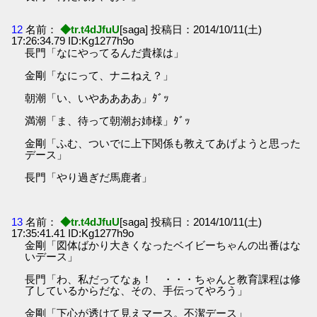
12
名前：
◆tr.t4dJfuU
[saga] 投稿日：2014/10/11(土)
17:26:34.79 ID:Kg1277h9o
長門「なにやってるんだ貴様は」
金剛「なにって、ナニねえ？」
朝潮「い、いやああああ」ﾀﾞｯ
満潮「ま、待って朝潮お姉様」ﾀﾞｯ
金剛「ふむ、ついでに上下関係も教えてあげようと思った
デース」
長門「やり過ぎだ馬鹿者」
13
名前：
◆tr.t4dJfuU
[saga] 投稿日：2014/10/11(土)
17:35:41.41 ID:Kg1277h9o
金剛「図体ばかり大きくなったベイビーちゃんの出番はな
いデース」
長門「わ、私だってなぁ！ ・・・ちゃんと教育課程は修
了しているからだな、その、手伝ってやろう」
金剛「下心が透けて見えマース。不潔デース」