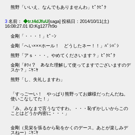
熊野「いいえ、なんでもありませんわ」ﾋﾟｸﾋﾟｸ
3
名前：
◆tr.t4dJfuU
[saga] 投稿日：2014/10/11(土)
16:08:27.01 ID:Kg1277h9o
金剛「・・・！」ﾋﾟｰﾝ
金剛「へい×××ホール！ どうしたネー！！」ﾊﾞｼﾊﾞｼ
熊野「アｓ・・・。やめてくださいます？」ﾋﾟｸﾋﾟｸ
金剛「ﾎﾜｨ？ あなた理解して使ってますでございますのデ
スか？」ﾆﾔﾆﾔ
熊野「し、失礼しますわ」
「すっごーい！ やっぱり熊野ってお嬢様だったんだね。
使いこなしてた！」
「み、みなまで言うなですわ。・・・恥ずかしいからこの
ことはどうか内密に・・・」
金剛（見栄を張るから恥をかくのデース。あとが楽しみデ
スねー）ﾆﾔﾆﾔ