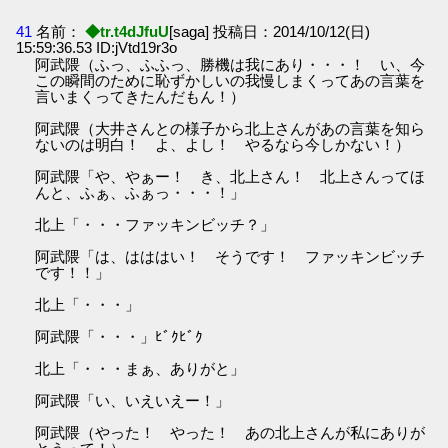
41
名前：
◆tr.t4dJfuU
[saga] 投稿日：2014/10/12(日)
15:59:36.53 ID:jVtd19r3o
阿武隈（ふっ、ふふっ、勝機は我にあり・・・！ い、今
この瞬間のために恥ずかしいの我慢しまくってあの言葉を
言いまくってきたんだもん！）
阿武隈（大井さんとの様子から北上さんがあの言葉を知ら
ないのは明白！ よ、よし！ やるなら今しかない！）
阿武隈「や、やぁー！ き、北上さん！ 北上さんってほ
んと、ふぁ、ふぁっ・・・！」
北上「・・・ファッキンビッチ？」
阿武隈「は、はははい！ そうです！ ファッキンビッチ
です！！」
北上「・・・」
阿武隈「・・・」ﾋﾞｸﾋﾞｸ
北上「・・・まぁ、ありがと」
阿武隈「い、いえいえー！」
阿武隈（やった！ やった！ あの北上さんが私にありが