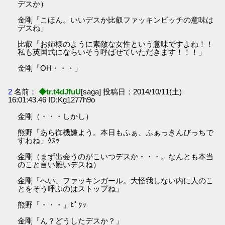
デスか）
金剛「こほん。いいデスか比叡ファッキンビッチの意味は
デスね」
比叡「お姉様のように素敵な女性という意味ですよね！！
私も英国式にならいそう呼ばせていただきます！！！」
金剛「OH・・・」
2
名前：
◆tr.t4dJfuU
[saga] 投稿日：2014/10/11(土)
16:01:43.46 ID:Kg1277h9o
金剛（・・・しかし）
熊野「あら御機嫌よう。本日もふぁ、ふぁっきんびっちで
すわね」ｸｽｯ
金剛（まず出会うのがこいつデスか・・・。なんとも本当
のこと言い難いデスね）
金剛「へい、ファッキンガール。大怪我しない内に人のこ
とをそう呼ぶのはストップね」
熊野「・・・」ﾋﾟｸｯ
金剛「ん？どうしたデスか？」