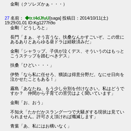
金剛（クソレズかぁ・・・）
27
名前：
◆tr.t4dJfuU
[saga] 投稿日：2014/10/11(土)
19:29:01.01 ID:Kg1277h9o
金剛「どうしろと」
長門「まぁ、そう言うな。扶桑なんかすごいぞ。この世に
あるありとあらゆる昼ドラは経験済みだ」
金剛「シャラップ。子供が泣くデス、そういうのはもっと
こうステップを踏むべきデス」
扶桑「ひどい・・・」
伊勢「なら私に任せろ、猥談は得意分野だ。なにせ日向を
泣かせたこともある！」
霧島「あなたね、もう少し分別を付けなさい。私はどうで
すか？ 仲間から子育ての苦労はよく聞いています」
金剛「お、おう」
不知火「たかだかスラング一つで大騒ぎする現状は見てい
られません。許可さえ頂ければ殲滅します」
青葉「あ、私にはお構いなく」