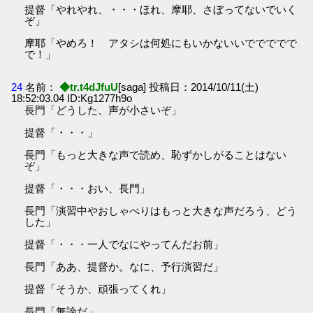
提督「やれやれ、・・・ほれ、摩耶、さぼってないでいく
ぞ」
摩耶「やめろ！ アタシは何処にもいかないいででででで
で！」
24
名前：
◆tr.t4dJfuU
[saga] 投稿日：2014/10/11(土)
18:52:03.04 ID:Kg1277h9o
長門「どうした、声が小さいぞ」
提督「・・・」
長門「もっと大きな声で読め、恥ずかしがることはない
ぞ」
提督「・・・おい、長門」
長門「演習中やおしゃべりはもっと大きな声だろう、どう
した」
提督「・・・一人でなにやってんだお前」
長門「ああ、提督か。なに、予行演習だ」
提督「そうか、頑張ってくれ」
長門「無論だ」