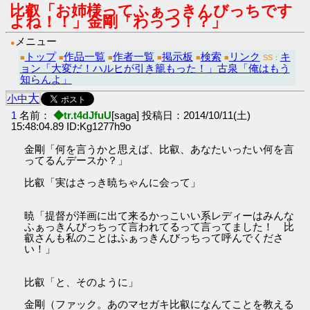
比叡「お姉様ってふぁっきんびっちです
よね！！」金剛「わっつ！？」
メニュー
●
トップ
作品一覧
作者一覧
掲示板
検索
リンク
キ
■
■
■
■
■
■
SS：
ョン「大変だ！ハルヒが引き籠もった！」古泉「俺はもう
知らんよ」
大
小
中
1
名前：
◆tr.t4dJfuU
[saga] 投稿日：2014/10/11(土)
15:48:04.89 ID:Kg1277h9o
金剛「何を言うかと思えば、比叡、あなたいったい何を言
ってるんデースか？」
比叡「実はさっき暁ちゃんに会って」
暁「提督が洋画に出て来るかっこいい系レディーはみんな
ふぁっきんびっちって言われてるって言ってました！ 比
叡さんも私のことはふぁっきんびっちって呼んでくださ
い！」
比叡「と、そのように」
金剛（ファック。あのマセガキ比叡になんてことを教える