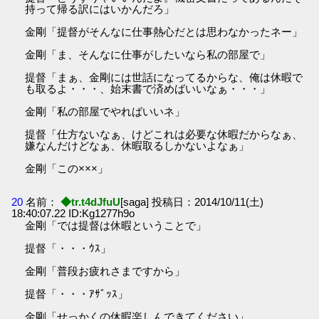
持って帰る訳にはいかんだろ」
金剛「提督がそんなに仕事熱心だとは思わなかったネー」
金剛「ま、そんなに仕事がしたいなら私の部屋で」
提督「まぁ、金剛には世話になってるからな、俺は休暇で
も取るよ・・・、始末書で済めばいいなぁ・・・」
金剛「私の部屋でやればいいネ」
提督「仕方ないなぁ、けどこれは必要な休暇だからなぁ、
嫌なんだけどなぁ、休暇取るしかないよなぁ」
金剛「この×××」
20
名前：
◆tr.t4dJfuU
[saga] 投稿日：2014/10/11(土)
18:40:07.22 ID:Kg1277h9o
金剛「では提督は休暇ということで」
提督「・・・ｳｽ」
金剛「普段お疲れさまですから」
提督「・・・ｱｻﾞｯｽ」
金剛「せっかくの休暇楽しんできてください」