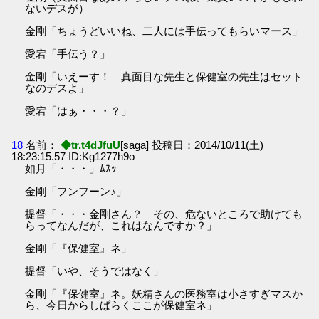
ないデスが）
金剛「ちょうどいいね、二人には手伝ってもらいマース」
愛宕「手伝う？」
金剛「いえーす！ 真面目な先生と保健室の先生はセット
なのデスよ」
愛宕「はぁ・・・？」
18
名前：
◆tr.t4dJfuU
[saga] 投稿日：2014/10/11(土)
18:23:15.57 ID:Kg1277h9o
如月「・・・」ﾑｽｯ
金剛「フンフーン♪」
提督「・・・金剛さん？ その、危ないところで助けても
らってなんだが、これはなんですか？」
金剛「『保健室』ネ」
提督「いや、そうではなく」
金剛「『保健室』ネ。妖精さんの医務室は小さすぎマスか
ら、今日からしばらくここが保健室ネ」