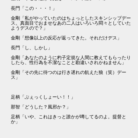
長門「この・・・！」
金剛「私がやっていたのはちょっとしたスキンシップデー
ス。真面目でおませなあの二人はいろいろ悶々としていた
ようデスので？」
金剛「想像以上の反応が返ってきた。それだけデス」
長門「し、しかし」
金剛「あなたのように杓子定規な人間に教えてもらったり
したら、性行為を不潔なことと勘違いされかねません」
金剛「その先に待つのは行き遅れの飢えた狼（笑）デー
ス」
足柄「ぶぇっくしょーい！！」
那智「どうした？風邪か？」
足柄「いや、これはきっと誰かが噂してるのよ。提督と
か」