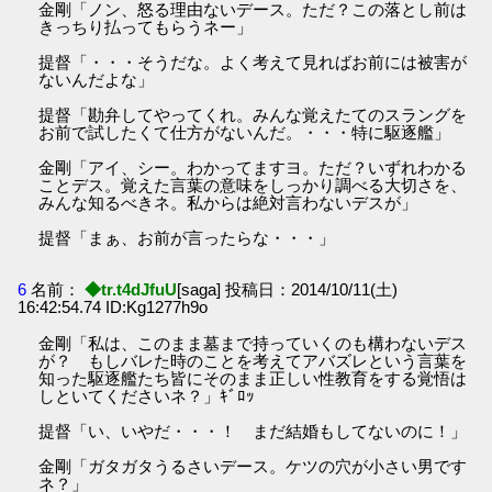
金剛「ノン、怒る理由ないデース。ただ？この落とし前は
きっちり払ってもらうネー」
提督「・・・そうだな。よく考えて見ればお前には被害が
ないんだよな」
提督「勘弁してやってくれ。みんな覚えたてのスラングを
お前で試したくて仕方がないんだ。・・・特に駆逐艦」
金剛「アイ、シー。わかってますヨ。ただ？いずれわかる
ことデス。覚えた言葉の意味をしっかり調べる大切さを、
みんな知るべきネ。私からは絶対言わないデスが」
提督「まぁ、お前が言ったらな・・・」
6
名前：
◆tr.t4dJfuU
[saga] 投稿日：2014/10/11(土)
16:42:54.74 ID:Kg1277h9o
金剛「私は、このまま墓まで持っていくのも構わないデス
が？ もしバレた時のことを考えてアバズレという言葉を
知った駆逐艦たち皆にそのまま正しい性教育をする覚悟は
しといてくださいネ？」ｷﾞﾛｯ
提督「い、いやだ・・・！ まだ結婚もしてないのに！」
金剛「ガタガタうるさいデース。ケツの穴が小さい男です
ネ？」