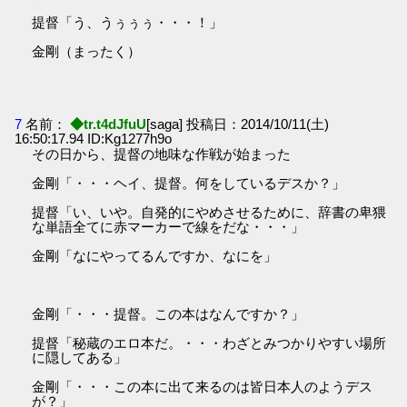
提督「う、うぅぅぅ・・・！」
金剛（まったく）
7
名前：
◆tr.t4dJfuU
[saga] 投稿日：2014/10/11(土)
16:50:17.94 ID:Kg1277h9o
その日から、提督の地味な作戦が始まった
金剛「・・・ヘイ、提督。何をしているデスか？」
提督「い、いや。自発的にやめさせるために、辞書の卑猥
な単語全てに赤マーカーで線をだな・・・」
金剛「なにやってるんですか、なにを」
金剛「・・・提督。この本はなんですか？」
提督「秘蔵のエロ本だ。・・・わざとみつかりやすい場所
に隠してある」
金剛「・・・この本に出て来るのは皆日本人のようデス
が？」