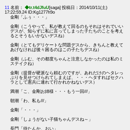
11
名前：
◆tr.t4dJfuU
[saga] 投稿日：2014/10/11(土)
17:22:59.24 ID:Kg1277h9o
金剛「ふぅ・・・」
金剛（こうやって、私が教えて回るのもそれはそれでいい
デスが、知らずに私に言ってしまった子たちのことを考え
るとそうもいかないデスね）
金剛（とてもデリケートな問題デスから、きちんと教えて
あげなければ後々困るのはこの子たちデスね）
金剛（ふむ、その都度ちゃんと注意しなかったのは私のミ
ステイクね）
金剛（提督が硬派なら頼むのですが、あれだけのヘタレっ
ぷりを見せつけられてしまえば、・・・ヘタすればセクハ
ラとして憲兵に連れて行かれかねないデス）
満潮「こ、金剛お姉様・・・もう一回///」
朝潮「わ、私も///」
金剛「・・・」
金剛「しょうがない子猫ちゃんデスね～」
長門「待たんか、おい」