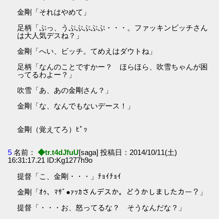
金剛「それはやめて」
足柄「ぷっ、うぷぷぷぷぷ・・・。ファッキンビッチさん
は大人気デスね？」
金剛「へい、ビッチ。てめえはダウトね」
足柄「なんのことですかー？ ほらほら、吹雪ちゃんが困
ってるわよー？」
吹雪「あ、あの金剛さん？」
金剛「な、なんでもないデース！」
金剛（覚えてろ）ﾋﾟｯ
5
名前：
◆tr.t4dJfuU
[saga] 投稿日：2014/10/11(土)
16:31:17.21 ID:Kg1277h9o
提督「こ、金剛・・・」ﾁｮｲﾁｮｲ
金剛「ｵｩ、ﾏｻﾞ●ｧｯｶさんデスか。どうかしましたカー？」
提督「・・・お、怒ってるな？ そうなんだな？」