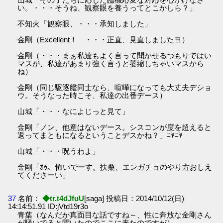
い。・・・そうね、観察眼を養うってとこかしら？」
不知火「観察眼、・・・承知しました」
金剛（Excellent！ ・・・正直、見直しましたヨ）
金剛（・・・まぁ私達もよく言って聞かせるつもりではい
マスが、私達があまり強く言うと萎縮しちゃいマスから
ね）
金剛（同じ駆逐艦同士なら、喧嘩になっても大丈夫デショ
ウ。そうなった時こそ、私達の出番デース）
山城「・・・なによじっと見て」
金剛「ノン、他意はないデース。シスコンが度を超えると
返ってまともになるということデスかね？」ﾆﾔﾆﾔ
山城「・・・呪うわよ」
金剛「ｵｩ、怖いでーす。扶桑、エンガチョのやり方おしえ
てくださーい」
37
名前：
◆tr.t4dJfuU
[saga] 投稿日：2014/10/12(日)
14:14:51.91 ID:jVtd19r3o
青葉（なんだか真面目な話ですね～、性に奔放な金剛さん
が騒いでると聞いたのでここに来たのですが）