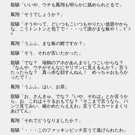
龍驤「いいや、ウチも鳳翔も明らかに舐められとるで」
鳳翔「そうでしょうか？」
龍驤「そうやって、どいつもこいつもやりたい放題やから
な、こうトントンと包丁で・・・って誰がまな板や！」ﾋﾞｼ
ｯ
鳳翔「うふふ、まな板の鯉ですか？」
龍驤「そう、それが言いたかった」
龍驤「でな？ 瑞鶴のアホがあんまりしつこいからな？
『なんや、ウチがそんなにヤリマンに見えるんか？』言う
たったらな？ 真っ赤な顔すんねん！ めっちゃおもろか
ったで！」
鳳翔「うふふ。はい、お茶」
龍驤「お、さんきゅ。でな？『いや、それは』とか言うか
ら、お、これはイケるおもてな？『そこまで言うなら、パ
ンツ見てみい、確かめたらええわ』言うてスカートまくり
あげてん」
鳳翔「それでどうなりましたか？」
龍驤「・・・このファッキンビッチ言うて逃げられたわ」