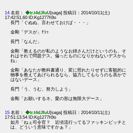
14
名前：
◆tr.t4dJfuU
[saga] 投稿日：2014/10/11(土)
17:42:51.60 ID:Kg1277h9o
長門「ぐぬぬ、言わせておけば・・・」
金剛「デスが」ﾁﾗｯ
長門「なんだ」
金剛「教えるのが私のようなお姉さんだけというのも、そ
れはそれで問題デス。偏ったものになりかねないデスから
ね」
金剛「あなたが教科書通り、変に照れたりせずに客観的に
物事を教えてあげられるなら、協力してもらうのも吝かで
はないデース」
長門「う、うむ。努力しよう」
金剛「お願いするネ。愛の形は無限大デース」
15
名前：
◆tr.t4dJfuU
[saga] 投稿日：2014/10/11(土)
17:51:13.54 ID:Kg1277h9o
如月「ねぇ司令官？ 近頃流行ってるファッキンビッチと
は、どういう意味ですかぁ？」