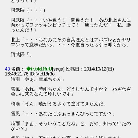
とうって！）
阿武隈（・・・）
阿武隈（・・・いや違う！ 間違えた！ あの北上さんに
向かってファッキンビッチって！ 勝ったんだ！ 私、勝
ったんだ！）
北上「・・・ちなみにその言葉ほんとはアバズレとかヤリ
マンって意味だから。・・・今度言ったら引っ叩くから」
阿武隈「」
43
名前：
◆tr.t4dJfuU
[saga] 投稿日：2014/10/12(日)
16:49:21.76 ID:jVtd19r3o
時雨「やぁ、雪風ちゃん」
雪風「あれ、時雨ちゃん。どうしたんですか？ わざわざ
会いに来るなんて珍しいです」
時雨「うん、暁がうるさくて逃げてきたんだ」
雪風「・・・あなたもふぁっきんびっちですか？」
時雨「まぁ、そういうことだね。と、おや、知っていたの
かい？」