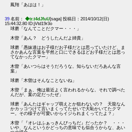
鳳翔「あはは！」
39
名前：
◆tr.t4dJfuU
[saga] 投稿日：2014/10/12(日)
15:44:32.80 ID:jVtd19r3o
球磨「なんてことだクマー・・・」
木曽「あん？ どうしたんだよ姉貴」
球磨「愚妹達はお子様だお子様だとは思っていたけど、ま
さかあんな言葉を平然と口にできるほどお子様だとは思っ
てなかったクマー」
木曽「あいつらはそうだろうな。知らないだろあんな言
葉」
球磨「木曽はそんなことないね」
木曽「まぁ、俺は最近よく言われるからな。それで調べた
んだが、案の定だったぜ」
球磨「あんたはギャップ萌えとか狙わないの？ 天龍なん
かカッコつけて言いまくってたせいで大恥かいてたクマ
ー。その様子が可愛いからイジられまくってたよ？」
木曽「『オレはふぁっきんびっちだ』だったか？ ・・・
いや、なんというかどっちの意味でも似合うからな、あい