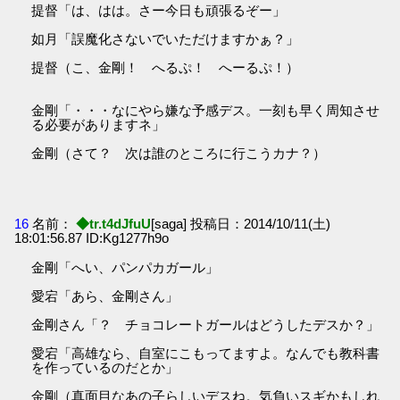
提督「は、はは。さー今日も頑張るぞー」
如月「誤魔化さないでいただけますかぁ？」
提督（こ、金剛！ へるぷ！ へーるぷ！）
金剛「・・・なにやら嫌な予感デス。一刻も早く周知させ
る必要がありますネ」
金剛（さて？ 次は誰のところに行こうカナ？）
16
名前：
◆tr.t4dJfuU
[saga] 投稿日：2014/10/11(土)
18:01:56.87 ID:Kg1277h9o
金剛「へい、パンパカガール」
愛宕「あら、金剛さん」
金剛さん「？ チョコレートガールはどうしたデスか？」
愛宕「高雄なら、自室にこもってますよ。なんでも教科書
を作っているのだとか」
金剛（真面目なあの子らしいデスね。気負いスギかもしれ