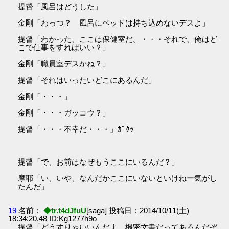
提督「風呂はどうした」
金剛「わっつ？ 風呂にベッドは持ち込めないデスよ」
提督「わかった、ここは保健室だ。・・・それで、俺はど
こで仕事をすればいい？」
金剛「職員室デスかね？」
提督「それはいったいどこにあるんだ」
金剛「・・・」
金剛「・・・ガッコウ？」
提督「・・・不幸だ・・・」ｶﾞｸｯ
提督「で、お前はなぜもうここにいるんだ？」
摩耶「い、いや、なんだかここにいないといけねー気がし
たんだ」
19
名前：
◆tr.t4dJfuU
[saga] 投稿日：2014/10/11(土)
18:34:20.48 ID:Kg1277h9o
提督「どうすりゃいいんだよ。機密文書だってあるんだぞ