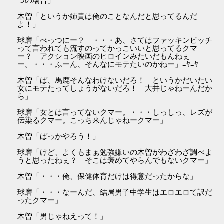
つの場合」
木曽「というか姉貴は俺のことなんだと思ってるんだ
よ！」
球磨「べっつにー？ ・・・あ、さてはファッキンビッチ
って言われても流すのってかっこいいと思ってるクマ
ー？ アクション映画のヒロインみたいだもんねぇ
ー。・・・ふーん、そんなにモテたいのかねー」ﾆﾔﾆﾔ
木曽「ば、馬鹿そんなわけないだろ！ というかだいたい
女にモテたってしょうがないだろ！ 大井じゃねーんだか
ら」
球磨「女とは言ってないクマー。・・・しっしっ、レズが
伝染るクマー。こっち来んじゃねークマー」
木曽「ばっかやろう！」
球磨「けど、よくもまぁ勉強嫌いの木曽がわざわざ調べよ
うと思ったねぇ？ そこは褒めてやらんでもないクマー」
木曽「・・・俺、保健体育だけは得意だったからな」
球磨「・・・なーんだ、結局男子中学生はエロエロて訳だ
ったクマー」
木曽「男じゃねえって！」