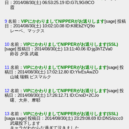
日：2014/08/30(土) 06:53:25.19 ID:G7L9Gi9CO
霞
9
名前：
VIPにかわりましてNIPPERがお送りします
[sage] 投稿
日：2014/08/30(土) 10:02:10.08 ID:K8EbZYQ9o
レーベ、マックス
10
名前：
VIPにかわりましてNIPPERがお送りします(SSL)
[sage] 投稿日：2014/08/30(土) 13:11:40.06 ID:jg3hTZVa0
鈴谷 夕張 武蔵
11
名前：
VIPにかわりましてNIPPERがお送りします
[sage] 投
稿日：2014/08/30(土) 17:02:12.80 ID:YlvEsAwZO
山城 瑞鶴 ビスマルク
12
名前：
VIPにかわりましてNIPPERがお送りします
[sage] 投
稿日：2014/08/30(土) 17:26:12.71 ID:CnoD+2CJo
曙、大井、摩耶
13
名前：
VIPにかわりましてNIPPERがお送りします(SSL)
[saga sage] 投稿日：2014/08/30(土) 23:29:08.69 ID:DNS/izcc0
武蔵投下します
キャラがわからな過ぎて泣きました