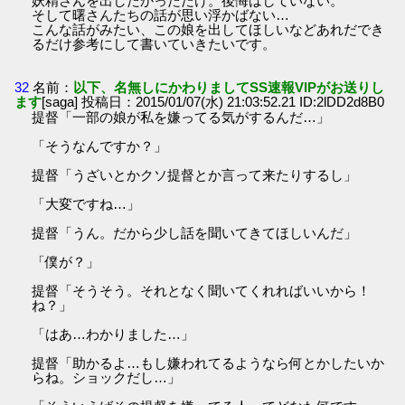
妖精さんを出したかっただけ。後悔はしていない。
そして曙さんたちの話が思い浮かばない…
こんな話がみたい、この娘を出してほしいなどあれだでき
るだけ参考にして書いていきたいです。
32
名前：
以下、名無しにかわりましてSS速報VIPがお送りし
ます
[saga] 投稿日：2015/01/07(水) 21:03:52.21 ID:2lDD2d8B0
提督「一部の娘が私を嫌ってる気がするんだ…」
「そうなんですか？」
提督「うざいとかクソ提督とか言って来たりするし」
「大変ですね…」
提督「うん。だから少し話を聞いてきてほしいんだ」
「僕が？」
提督「そうそう。それとなく聞いてくれればいいから！
ね？」
「はあ…わかりました…」
提督「助かるよ…もし嫌われてるようなら何とかしたいか
らね。ショックだし…」