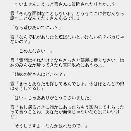
「すいません…えっと霞さんに質問されたりとか…？」
霞「そんな面倒なことしないわ。どうせここに住むんなら
話すことなんてたくさんあるでしょ」
「なら遊びあいてに…？」
霞「なんで私があなたと遊ばないといけないの？バカじゃ
ないの？」
「…ごめんなさい…」
霞「質問はそれだけ？ならさっさと部屋に戻りなさい。姉
妹のみんなが帰ってきたら質問攻めにあうわよ」
「姉妹の皆さんはどこへ？」
霞「きっとあなたを探してるんでしょ。今はほとんどの娘
はそうしてるし」
「はい…じゃあありがとうございました」
霞「もし戻るときに誰かにあったらもう案内してもらった
って言うことね。あなたが面倒じゃないなら別にいいけ
ど」
「そうしますよ…なんか疲れたので…」