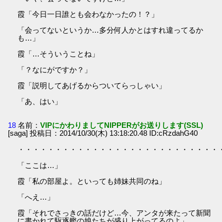
霞「今日一日誰とも会わなかったの！？」
「会ってないというか…多分何人かとはすれ違ってるか
も…」
霞「…そういうことね」
「？なにがですか？」
霞「説明してあげるからついてらっしゃい」
「あ、はい」
18
名前：
VIPにかわりましてNIPPERがお送りします(SSL)
[saga] 投稿日：2014/10/30(木) 13:18:20.48 ID:cRzdahG40
・・・・・・・・・・・・・・・・・・・・・・・・・・・
「ここは…」
霞「私の部屋よ。といっても姉妹共同のね」
「へえ…」
霞「それでさっきの話だけど…今、アンタが来たって新聞
に書かれて駆逐艦の娘たちが盛り上がってるのよ」