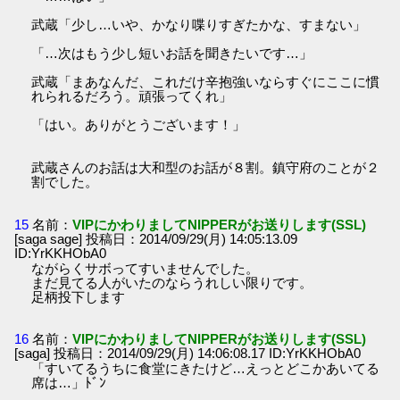
武蔵「少し…いや、かなり喋りすぎたかな、すまない」
「…次はもう少し短いお話を聞きたいです…」
武蔵「まあなんだ、これだけ辛抱強いならすぐにここに慣
れられるだろう。頑張ってくれ」
「はい。ありがとうございます！」
武蔵さんのお話は大和型のお話が８割。鎮守府のことが２
割でした。
15
名前：
VIPにかわりましてNIPPERがお送りします(SSL)
[saga sage] 投稿日：2014/09/29(月) 14:05:13.09
ID:YrKKHObA0
ながらくサボってすいませんでした。
まだ見てる人がいたのならうれしい限りです。
足柄投下します
16
名前：
VIPにかわりましてNIPPERがお送りします(SSL)
[saga] 投稿日：2014/09/29(月) 14:06:08.17 ID:YrKKHObA0
「すいてるうちに食堂にきたけど…えっとどこかあいてる
席は…」ﾄﾞﾝ