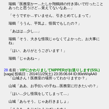
瑞鶴「医務室かー…たしか翔鶴姉の付き添いで行ったこと
あったと思うけど…覚えてないなあ…」
「そうですか…すいません、引きとめてしまって」
瑞鶴「ううん、平気よ。怪我でもしたの？」
「あはは…少し…」
瑞鶴「そう、大きな怪我じゃなくてよかった。お大事に
ね」
「はい、ありがとうございます！」
瑞鶴「じゃあね～」
28
名前：
VIPにかわりましてNIPPERがお送りします(SSL)
[saga] 投稿日：2014/11/29(土) 23:35:06.64 ID:80eW/qAA0
「山城さん！医務室の場所ってわかりますか？」
山城「ああ、お手伝いの子ね…医務室に行きたいの？」
「はい…少し怪我をしてしまって…」
山城「あらそう。じゃあ行きましょ」