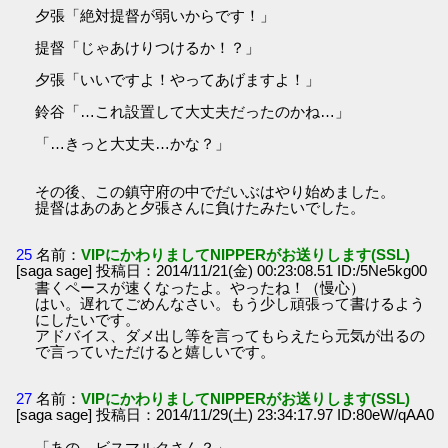
夕張「絶対提督が弱いからです！」
提督「じゃあけりつけるか！？」
夕張「いいですよ！やってあげますよ！」
鈴谷「…これ設置して大丈夫だったのかね…」
「…きっと大丈夫…かな？」
その後、この鎮守府の中でだいぶはやり始めました。
提督はあのあと夕張さんに負けたみたいでした。
25
名前：
VIPにかわりましてNIPPERがお送りします(SSL)
[saga sage] 投稿日：2014/11/21(金) 00:23:08.51 ID:/5Ne5kg00
書くペースが速くなったよ。やったね！（慢心）
はい。遅れてごめんなさい。もう少し頑張って書けるよう
にしたいです。
アドバイス、ダメ出し等を言ってもらえたら元気が出るの
で言っていただけると嬉しいです。
27
名前：
VIPにかわりましてNIPPERがお送りします(SSL)
[saga sage] 投稿日：2014/11/29(土) 23:34:17.97 ID:80eW/qAA0
「あの…ビスマルクさん？」