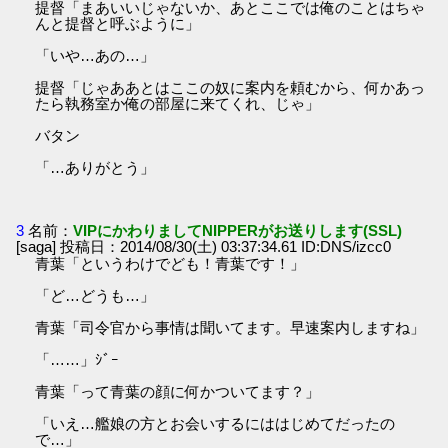
提督「まあいいじゃないか、あとここでは俺のことはちゃ
んと提督と呼ぶように」
「いや…あの…」
提督「じゃああとはここの奴に案内を頼むから、何かあっ
たら執務室か俺の部屋に来てくれ、じゃ」
バタン
「…ありがとう」
3
名前：
VIPにかわりましてNIPPERがお送りします(SSL)
[saga] 投稿日：2014/08/30(土) 03:37:34.61 ID:DNS/izcc0
青葉「というわけでども！青葉です！」
「ど…どうも…」
青葉「司令官から事情は聞いてます。早速案内しますね」
「……」ｼﾞｰ
青葉「って青葉の顔に何かついてます？」
「いえ…艦娘の方とお会いするにははじめてだったの
で…」