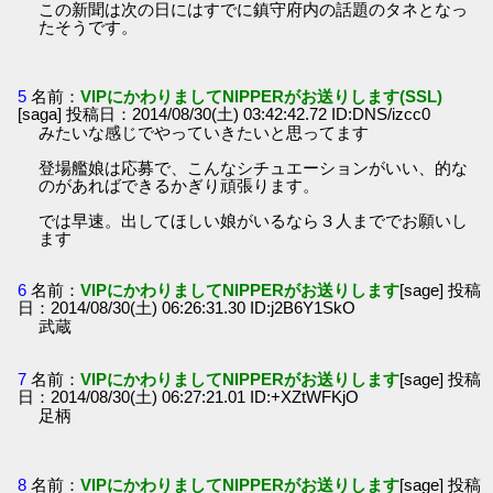
この新聞は次の日にはすでに鎮守府内の話題のタネとなっ
たそうです。
5
名前：
VIPにかわりましてNIPPERがお送りします(SSL)
[saga] 投稿日：2014/08/30(土) 03:42:42.72 ID:DNS/izcc0
みたいな感じでやっていきたいと思ってます
登場艦娘は応募で、こんなシチュエーションがいい、的な
のがあればできるかぎり頑張ります。
では早速。出してほしい娘がいるなら３人まででお願いし
ます
6
名前：
VIPにかわりましてNIPPERがお送りします
[sage] 投稿
日：2014/08/30(土) 06:26:31.30 ID:j2B6Y1SkO
武蔵
7
名前：
VIPにかわりましてNIPPERがお送りします
[sage] 投稿
日：2014/08/30(土) 06:27:21.01 ID:+XZtWFKjO
足柄
8
名前：
VIPにかわりましてNIPPERがお送りします
[sage] 投稿