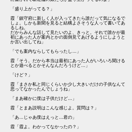
「盛り上がってる？」
霞「鎮守府に新しく人が入ってきたら誰だって気になるで
しょ。しかも新聞を見ると結構よさそうな人って書いてあ
るしね。
だからみんな話して見たいのよ、きっと。それで誰かが最
初にあった人が案内とかの面倒見てあげるようにしようと
か言い出してね」
「でも案内ならしてもらったし…」
霞「そう。だから本当は最初にあった人がいろいろ聞ける
とか遊べるとかそんなんだろうけど…」
「けど？」
霞「まさか私と同じくらいか少し大きいだけの子供なんて
思ってなかったんでしょうね」
「まあ確かに僕は子供だけど…」
霞「とまあ説明はこんな感じよ。質問は？」
「あ…じゃあ僕はえっと…君の」
霞「霞よ。わかってなかったの？」