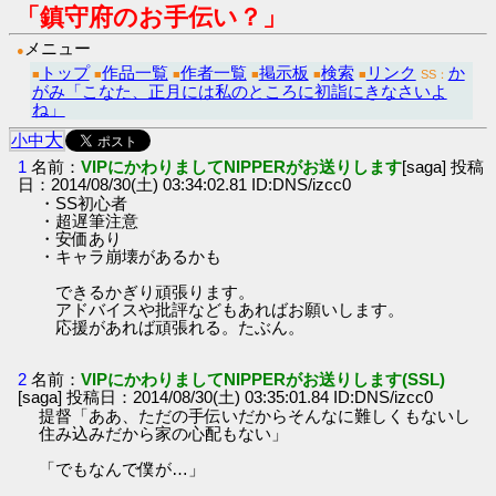
「鎮守府のお手伝い？」
メニュー
●
トップ
作品一覧
作者一覧
掲示板
検索
リンク
か
■
■
■
■
■
■
SS：
がみ「こなた、正月には私のところに初詣にきなさいよ
ね」
大
小
中
1
名前：
VIPにかわりましてNIPPERがお送りします
[saga] 投稿
日：2014/08/30(土) 03:34:02.81 ID:DNS/izcc0
・SS初心者
・超遅筆注意
・安価あり
・キャラ崩壊があるかも
できるかぎり頑張ります。
アドバイスや批評などもあればお願いします。
応援があれば頑張れる。たぶん。
2
名前：
VIPにかわりましてNIPPERがお送りします(SSL)
[saga] 投稿日：2014/08/30(土) 03:35:01.84 ID:DNS/izcc0
提督「ああ、ただの手伝いだからそんなに難しくもないし
住み込みだから家の心配もない」
「でもなんで僕が…」