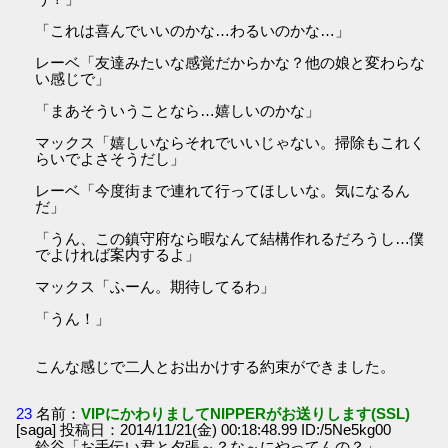
「これは喜んでいいのかな…わるいのかな…」
レーベ「友達みたいな感覚だからかな？他の娘と変わらな
い感じで」
「まあそういうことなら…嬉しいのかな」
マックス「嬉しいならそれでいいじゃない。掃除もこれく
らいでよさそうだし」
レーベ「今度街まで連れて行ってほしいな。気になるん
だ」
「うん、この鎮守府なら暇なんて結構作れるだろうし…僕
でよければ案内するよ」
マックス「ふーん。期待してるわ」
「うん！」
こんな感じで二人とお出かけする約束ができました。
23
名前：
VIPにかわりましてNIPPERがお送りします(SSL)
[saga] 投稿日：2014/11/21(金) 00:18:48.99 ID:/5Ne5kg00
鈴谷「お手伝い君と夕張～？な～にやってんの？」