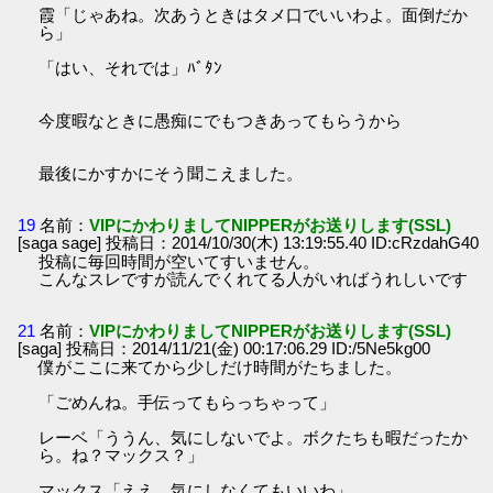
霞「じゃあね。次あうときはタメ口でいいわよ。面倒だか
ら」
「はい、それでは」ﾊﾞﾀﾝ
今度暇なときに愚痴にでもつきあってもらうから
最後にかすかにそう聞こえました。
19
名前：
VIPにかわりましてNIPPERがお送りします(SSL)
[saga sage] 投稿日：2014/10/30(木) 13:19:55.40 ID:cRzdahG40
投稿に毎回時間が空いてすいません。
こんなスレですが読んでくれてる人がいればうれしいです
21
名前：
VIPにかわりましてNIPPERがお送りします(SSL)
[saga] 投稿日：2014/11/21(金) 00:17:06.29 ID:/5Ne5kg00
僕がここに来てから少しだけ時間がたちました。
「ごめんね。手伝ってもらっちゃって」
レーベ「ううん、気にしないでよ。ボクたちも暇だったか
ら。ね？マックス？」
マックス「ええ、気にしなくてもいいわ」