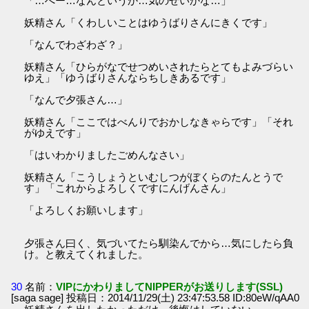
「…へー…なんというか…気のせいかな…」
妖精さん「くわしいことはゆうばりさんにきくです」
「なんでわざわざ？」
妖精さん「ひらがなでせつめいされたらとてもよみづらい
ゆえ」「ゆうばりさんならちしきあるです」
「なんで夕張さん…」
妖精さん「ここではべんりでおかしなきゃらです」「それ
がゆえです」
「はいわかりましたごめんなさい」
妖精さん「こうしょうといむしつがぼくらのたんとうで
す」「これからよろしくですにんげんさん」
「よろしくお願いします」
夕張さん曰く、気づいてたら馴染んでから…気にしたら負
け。と教えてくれました。
30
名前：
VIPにかわりましてNIPPERがお送りします(SSL)
[saga sage] 投稿日：2014/11/29(土) 23:47:53.58 ID:80eW/qAA0