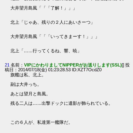
大井望月島風「「「了解！」」」
北上「じゃあ、残りの２人にあいさーつ」
大井望月島風「「「いってきまーす！」」」
北上「……行ってくるね、響、暁」
21
名前：
VIPにかわりましてNIPPERがお送りします(SSL)
[] 投
稿日：2014/07/18(金) 01:23:28.53 ID:XZT7OcdZ0
旗艦は私、北上。
副は大井っち。
あとは望月と島風。
残る二人は……出撃ドックに遺影が飾られている。
この６人が、私達第一艦隊だ。