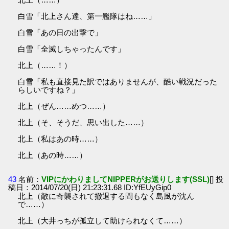
白雪「北上さん達、第一艦隊はね……」
白雪「あの日の出撃で」
白雪「全滅しちゃったんです」
北上（……！）
白雪「私も直接見た訳ではありませんが、酷い戦況だった
らしいですね？」
北上（ぜん……めつ……）
北上（そ、そうだ、思い出した……）
北上（私はあの時……）
北上（あの時……）
43
名前：
VIPにかわりましてNIPPERがお送りします(SSL)
[] 投
稿日：2014/07/20(日) 21:23:31.68 ID:YfEUyGip0
北上（敵に奇襲されて撤退する間もなく島風が沈ん
で……）
北上（大井っちが孤立して助けられなくて……）