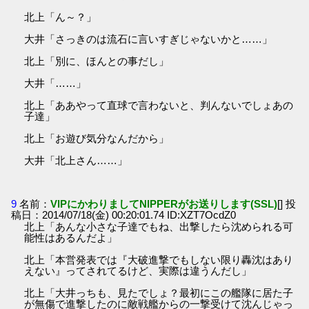
北上「ん～？」
大井「さっきのは流石に言いすぎじゃないかと……」
北上「別に、ほんとの事だし」
大井「……」
北上「ああやって直球で言わないと、判んないでしょあの
子達」
北上「お遊び気分なんだから」
大井「北上さん……」
9
名前：
VIPにかわりましてNIPPERがお送りします(SSL)
[] 投
稿日：2014/07/18(金) 00:20:01.74 ID:XZT7OcdZ0
北上「あんな小さな子達でもね、出撃したら沈められる可
能性はあるんだよ」
北上「本営発表では『大破進撃でもしない限り轟沈はあり
えない』ってされてるけど、実際は違うんだし」
北上「大井っちも、見たでしょ？最初にこの艦隊に居た子
が無傷で進撃したのに敵戦艦からの一撃受けて沈んじゃっ