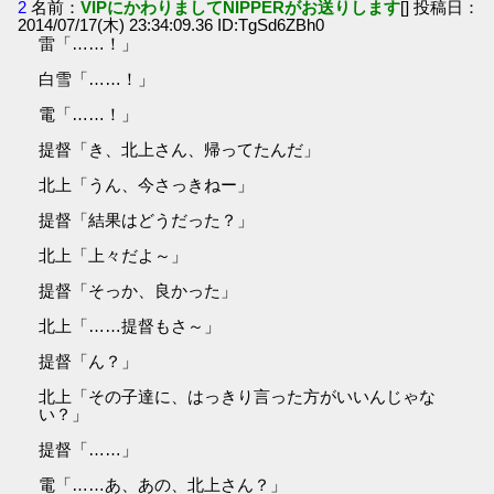
2
名前：
VIPにかわりましてNIPPERがお送りします
[] 投稿日：
2014/07/17(木) 23:34:09.36 ID:TgSd6ZBh0
雷「……！」
白雪「……！」
電「……！」
提督「き、北上さん、帰ってたんだ」
北上「うん、今さっきねー」
提督「結果はどうだった？」
北上「上々だよ～」
提督「そっか、良かった」
北上「……提督もさ～」
提督「ん？」
北上「その子達に、はっきり言った方がいいんじゃな
い？」
提督「……」
電「……あ、あの、北上さん？」