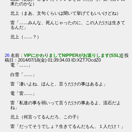
来たのかな）
北上（まあ、文句くらいは聞いて挙げてもいいけどね）
雷「……みんな、死んじゃったのに、この人だけは生きて
るんだ」
北上（……？）
26
名前：
VIPにかわりましてNIPPERがお送りします(SSL)
[] 投
稿日：2014/07/18(金) 01:39:34.03 ID:XZT7OcdZ0
電「……」
白雪「……」
雷「凄いよね、ほんと、言うだけの事はあるよ」
電「雷……」
雷「私達の事を弱いって言うだけの事あるよ、流石だよ
ね」
北上（何言ってるんだろ、この子）
雷「だってそうでしょ？生きてるんだもん、１人だけ！」