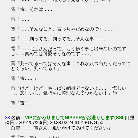
電「雷、それは……」
雷「……」
電「……そんなこと、言っちゃだめなのです……」
雷「……判ってる、判ってるよそんな事……」
電「……北上さんだって、もう歩く事も出来ないのです
し……責めては可愛そうなのです……」
雷「判ってるってばそんな事！これが八つ当たりだってこ
とくらい、判ってる！」
電「雷……」
雷「けど、けど、やっぱり納得できないよ……！悔しい
し、悲しいし、気持ちに整理なんてつかない！」ﾀｯ
電「雷！」
38
名前：
VIPにかわりましてNIPPERがお送りします(SSL)
[] 投
稿日：2014/07/20(日) 20:38:02.24 ID:YfEUyGip0
白雪「……電さん、追いかけてあげてください」
電「で、でも……」ﾁﾗｯ