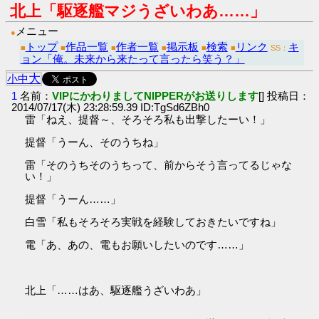
北上「駆逐艦マジうざいわあ……」
メニュー
●
トップ
作品一覧
作者一覧
掲示板
検索
リンク
キ
■
■
■
■
■
■
SS：
ョン「俺。未来から来たって言ったら笑う？」
大
小
中
1
名前：
VIPにかわりましてNIPPERがお送りします
[] 投稿日：
2014/07/17(木) 23:28:59.39 ID:TgSd6ZBh0
雷「ねえ、提督～、そろそろ私も出撃したーい！」
提督「うーん、そのうちね」
雷「そのうちそのうちって、前からそう言ってるじゃな
い！」
提督「うーん……」
白雪「私もそろそろ実戦を経験しておきたいですね」
電「あ、あの、電もお願いしたいのです……」
北上「……はあ、駆逐艦うざいわあ」