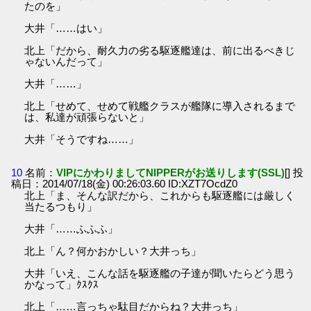
たのを」
大井「……はい」
北上「だから、耐久力の劣る駆逐艦達は、前に出るべきじ
ゃないんだって」
大井「……」
北上「せめて、せめて戦艦クラスが艦隊に導入されるまで
は、私達が頑張らないと」
大井「そうですね……」
10
名前：
VIPにかわりましてNIPPERがお送りします(SSL)
[] 投
稿日：2014/07/18(金) 00:26:03.60 ID:XZT7OcdZ0
北上「ま、そんな訳だから、これからも駆逐艦には厳しく
当たるつもり」
大井「……ふふふ」
北上「ん？何かおかしい？大井っち」
大井「いえ、こんな話を駆逐艦の子達が聞いたらどう思う
かなって」ｸｽｸｽ
北上「……言っちゃ駄目だからね？大井っち」