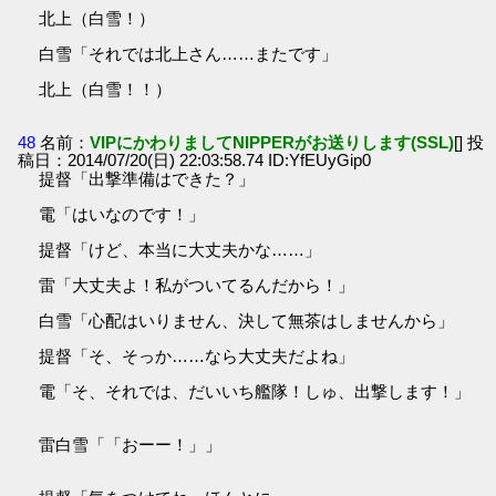
北上（白雪！）
白雪「それでは北上さん……またです」
北上（白雪！！）
48
名前：
VIPにかわりましてNIPPERがお送りします(SSL)
[] 投
稿日：2014/07/20(日) 22:03:58.74 ID:YfEUyGip0
提督「出撃準備はできた？」
電「はいなのです！」
提督「けど、本当に大丈夫かな……」
雷「大丈夫よ！私がついてるんだから！」
白雪「心配はいりません、決して無茶はしませんから」
提督「そ、そっか……なら大丈夫だよね」
電「そ、それでは、だいいち艦隊！しゅ、出撃します！」
雷白雪「「おーー！」」