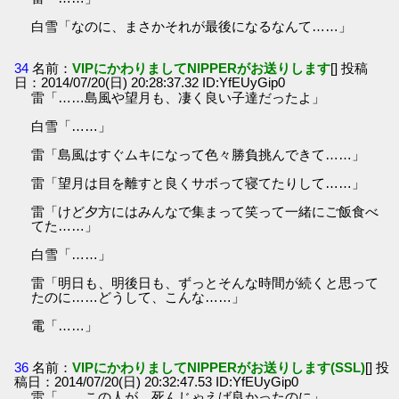
白雪「なのに、まさかそれが最後になるなんて……」
34
名前：
VIPにかわりましてNIPPERがお送りします
[] 投稿
日：2014/07/20(日) 20:28:37.32 ID:YfEUyGip0
雷「……島風や望月も、凄く良い子達だったよ」
白雪「……」
雷「島風はすぐムキになって色々勝負挑んできて……」
雷「望月は目を離すと良くサボって寝てたりして……」
雷「けど夕方にはみんなで集まって笑って一緒にご飯食べ
てた……」
白雪「……」
雷「明日も、明後日も、ずっとそんな時間が続くと思って
たのに……どうして、こんな……」
電「……」
36
名前：
VIPにかわりましてNIPPERがお送りします(SSL)
[] 投
稿日：2014/07/20(日) 20:32:47.53 ID:YfEUyGip0
雷「……この人が、死んじゃえば良かったのに」