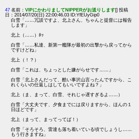
47
名前：
VIPにかわりましてNIPPERがお送りします
[] 投稿
日：2014/07/20(日) 22:00:46.03 ID:YfEUyGip0
白雪「……冗談ですよ、北上さん、ちゃんと提督には報告
します」
北上（……）ﾎｯ
白雪「……私達、新第一艦隊が最初の出撃から戻ってから
ですけどね」
北上（！？）
白雪「これは、ちょっとした嫌がらせです……」
白雪「北上さんだって、酷い事沢山言ったんですから、こ
れくらいの仕返しはしてもいいですよね？」
北上（ま、まって、白雪、それじゃ遅すぎるよ……）
白雪「大丈夫です、夕食までには戻りますから、ほんの１
日ほどです」
北上（まって、まってってば！）
白雪「そろそろ、雷達も落ち着いている頃でしょうし……
もう行きますね」