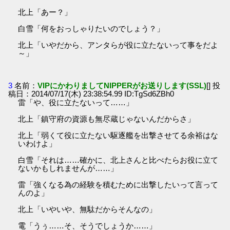
北上「あー？」
白雪「何をおっしゃりたいのでしょう？」
北上「いやだから、アンタらが役に立たないって事をだよ
～」
3
名前：
VIPにかわりましてNIPPERがお送りします(SSL)
[] 投
稿日：2014/07/17(木) 23:38:54.99 ID:TgSd6ZBh0
雷「や、役に立たないって……」
北上「鎮守府の資源も無尽蔵じゃないんだからさ」
北上「弱くて役に立たない駆逐艦を出撃させてる余裕はな
いわけよ」
白雪「それは……確かに、北上さんと比べたらお役に立て
ないかもしれませんが……」
雷「強くなる為の経験を積むために出撃したいって言って
んのよ」
北上「いやいや、無駄だからそんなの」
電「うぅ……そ、そうでしょうか……」