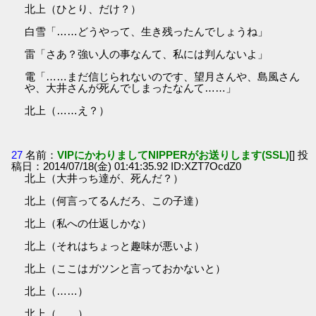
北上（ひとり、だけ？）
白雪「……どうやって、生き残ったんでしょうね」
雷「さあ？強い人の事なんて、私には判んないよ」
電「……まだ信じられないのです、望月さんや、島風さん
や、大井さんが死んでしまったなんて……」
北上（……え？）
27
名前：
VIPにかわりましてNIPPERがお送りします(SSL)
[] 投
稿日：2014/07/18(金) 01:41:35.92 ID:XZT7OcdZ0
北上（大井っち達が、死んだ？）
北上（何言ってるんだろ、この子達）
北上（私への仕返しかな）
北上（それはちょっと趣味が悪いよ）
北上（ここはガツンと言っておかないと）
北上（……）
北上（……）