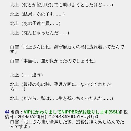
北上（何とか望月だけでも助けようとしたけど……）
北上（結局、あの子も……）
北上（あの子達全員……）
北上（沈んじゃったんだ……）
白雪「北上さんはね、鎮守府近くの島に流れ着いてたんで
す」
白雪「本当に、運が良かったのでしょうね」
北上（……違う）
北上（最後のあの時、望月が囮に、なってくれたか
ら……）
北上（だから、私は……生き残っちゃったんだ……）
44
名前：
VIPにかわりましてNIPPERがお送りします(SSL)
[] 投
稿日：2014/07/20(日) 21:29:48.99 ID:YfEUyGip0
白雪「北上さん達が全滅した後、提督は凄く落ち込んでた
んですよ」