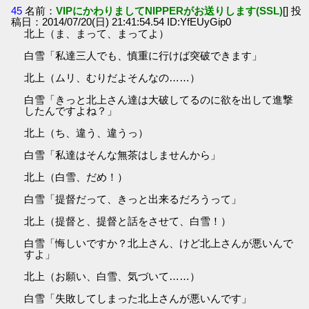
45
名前：
VIPにかわりましてNIPPERがお送りします(SSL)
[] 投
稿日：2014/07/20(日) 21:41:54.54 ID:YfEUyGip0
北上（ま、まって、まってよ）
白雪「私達三人でも、慎重に行けば突破できます」
北上（ムリ、むりだよそんなの……）
白雪「きっと北上さん達は大破してるのに欲を出して進撃
したんですよね？」
北上（ち、違う、違うっ）
白雪「私達はそんな無茶はしませんから」
北上（白雪、だめ！）
白雪「提督だって、きっと出来るだろうって」
北上（提督と、提督と話をさせて、白雪！）
白雪「悔しいですか？北上さん、けど北上さんが悪いんで
すよ」
北上（お願い、白雪、気づいて……）
白雪「失敗してしまった北上さんが悪いんです」