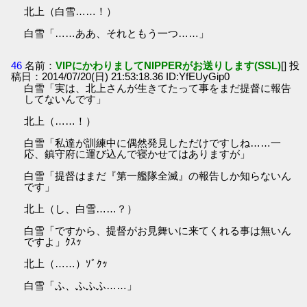
北上（白雪……！）
白雪「……ああ、それともう一つ……」
46
名前：
VIPにかわりましてNIPPERがお送りします(SSL)
[] 投
稿日：2014/07/20(日) 21:53:18.36 ID:YfEUyGip0
白雪「実は、北上さんが生きてたって事をまだ提督に報告
してないんです」
北上（……！）
白雪「私達が訓練中に偶然発見しただけですしね……一
応、鎮守府に運び込んで寝かせてはありますが」
白雪「提督はまだ『第一艦隊全滅』の報告しか知らないん
です」
北上（し、白雪……？）
白雪「ですから、提督がお見舞いに来てくれる事は無いん
ですよ」ｸｽｯ
北上（……）ｿﾞｸｯ
白雪「ふ、ふふふ……」