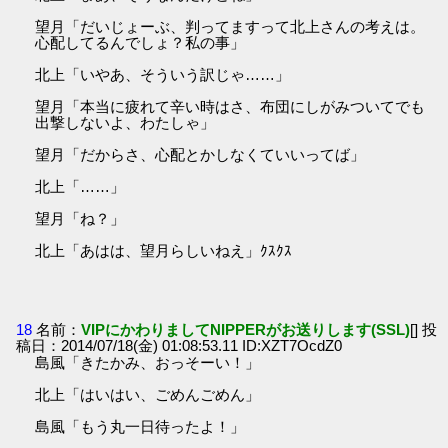
望月「だいじょーぶ、判ってますって北上さんの考えは。
心配してるんでしょ？私の事」
北上「いやあ、そういう訳じゃ……」
望月「本当に疲れて辛い時はさ、布団にしがみついてでも
出撃しないよ、わたしゃ」
望月「だからさ、心配とかしなくていいってば」
北上「……」
望月「ね？」
北上「あはは、望月らしいねえ」ｸｽｸｽ
18
名前：
VIPにかわりましてNIPPERがお送りします(SSL)
[] 投
稿日：2014/07/18(金) 01:08:53.11 ID:XZT7OcdZ0
島風「きたかみ、おっそーい！」
北上「はいはい、ごめんごめん」
島風「もう丸一日待ったよ！」