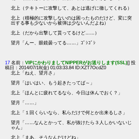
北上（テキトーに攻撃して、あとは逃げに徹してくれる）
北上（積極的に攻撃しないのは困ったものだけど、変に突
出する事も少ないから被弾は少ないんだよね）
北上（だから出撃して貰ってるけど……）
望月「んー、眼鏡曇ってる……」ｺﾞｼｺﾞｼ
17
名前：
VIPにかわりましてNIPPERがお送りします(SSL)
[] 投
稿日：2014/07/18(金) 01:03:33.84 ID:XZT7OcdZ0
北上「ねえ、望月さ」
望月「はいはい、もう起きたってば～」
北上「ほんとに疲れてるなら、今日は休んでおく？」
望月「……」
北上「１回くらいなら、私らだけで何とか出来るしさ」
望月「……なんとかって、私が抜けたら３人しかいないじ
ゃん」
北上「まあ、そうなんだけどね」