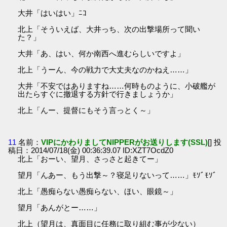
大井「はいはい」ﾆｺ
北上「そういえば、大井っち、次の出撃場所って聞い
た？」
大井「あ、はい、何か南西へ進むらしいですよ」
北上「うーん、今の戦力で大丈夫なのかねえ……」
大井「不安ではありますね……何時ものように、小破艦が
出たらすぐに撤退する方針で行きましょうか」
北上「んー、提督にもそう言っとく～」
11
名前：
VIPにかわりましてNIPPERがお送りします(SSL)
[] 投
稿日：2014/07/18(金) 00:36:39.07 ID:XZT7OcdZ0
北上「おーい、望月、さっさと起きてー」
望月「んあー、もう出撃～？寝足りないって……」ﾓｿﾞﾓｿﾞ
北上「愚痴らない愚痴らない、ほい、眼鏡～」
望月「あんがとー……」
北上（望月は、真面目に任務に取り組む事が少ない）