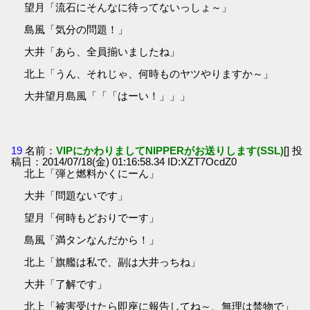
望月「流石にそんなに待ってないっしょ～」
島風「気分の問題！」
大井「あら、全員揃いましたね」
北上「うん、それじゃ、何時ものヤツやりますか～」
大井望月島風「「「はーい！」」」
19
名前：
VIPにかわりましてNIPPERがお送りします(SSL)
[] 投
稿日：2014/07/18(金) 01:16:58.34 ID:XZT7OcdZ0
北上「弾と燃料かくにーん」
大井「問題ないです」
望月「何時もどおりでーす」
島風「満タンなんだから！」
北上「旗艦は私で、副は大井っちね」
大井「了解です」
北上「被害受けたら即座に報告してね～、無理は禁物で」