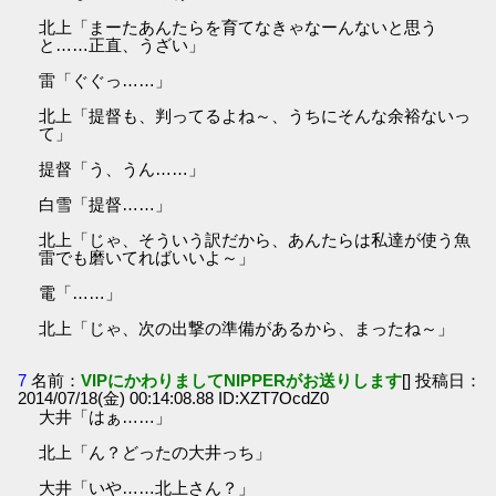
北上「まーたあんたらを育てなきゃなーんないと思う
と……正直、うざい」
雷「ぐぐっ……」
北上「提督も、判ってるよね～、うちにそんな余裕ないっ
て」
提督「う、うん……」
白雪「提督……」
北上「じゃ、そういう訳だから、あんたらは私達が使う魚
雷でも磨いてればいいよ～」
電「……」
北上「じゃ、次の出撃の準備があるから、まったね～」
7
名前：
VIPにかわりましてNIPPERがお送りします
[] 投稿日：
2014/07/18(金) 00:14:08.88 ID:XZT7OcdZ0
大井「はぁ……」
北上「ん？どったの大井っち」
大井「いや……北上さん？」