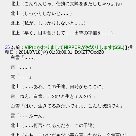
北上（こんなんじゃ、任務に支障をきたしちゃうよね）
北上（しっかりしないと……）
北上（私が、しっかりしないと……）
北上（早く、目を覚まして……出撃の準備を……）
25
名前：
VIPにかわりましてNIPPERがお送りします(SSL)
[] 投
稿日：2014/07/18(金) 01:33:08.31 ID:XZT7OcdZ0
白雪「……」
雷「……」
電「……」
北上（……あれ、この子達、何時からここに）
雷「ねえ、白雪、このひと生きてんの？」
白雪「はい、生きてるみたいですよ、こんな状態でも」
雷「……ふーん」
北上（……何言ってるんだろ、この子達）
北上（ああ、こないだキツい事を言ったから、文句言いに