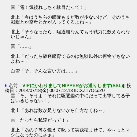
雷「電！気後れしちゃ駄目だって！」
北上「今はうちらの艦隊もまだ数が少ないけど、そのうち
戦艦とか空母とかが入ってくるよね～」
北上「そうなったら、駆逐艦なんてもう戦力に数えられな
いじゃん」
雷「……」
北上「だったら駆逐艦育てるのは無駄以外の何物でもない
よね～」
白雪「そ、そんな言い方は……」
6
名前：
VIPにかわりましてNIPPERがお送りします(SSL)
[] 投
稿日：2014/07/18(金) 00:07:12.13 ID:XZT7OcdZ0
雷「そ、そうよ！それに駆逐艦の中にだって出撃してる子
はいるじゃない！」
北上「あれは数が足りないから仕方なくね～」
雷「だったら私達だって！」
北上「あの子等を鍛えて叱って実践積ませて、や～っとマ
シになったのにさぁ」