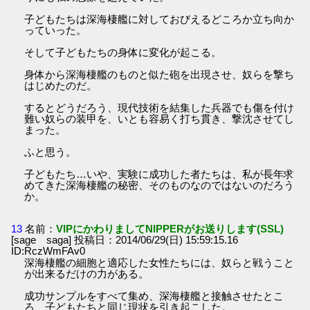
子どもたちは深海棲艦に対しておびえるどころか立ち向か
っていった。
そして子どもたちの身体に変化が起こる。
身体から深海棲艦のものと似た砲を出現させ、奴らを撃ち
はじめたのだ。
するとどうだろう、現代技術を結集した兵器でも傷を付け
難い奴らの装甲を、いとも容易く打ち貫き、撃沈させてし
まった。
ふと思う。
子どもたち…いや、実験に成功した者たちは、私が長年求
めてきた深海棲艦の秘密、そのものなのではないのだろう
か。
13
名前：
VIPにかわりましてNIPPERがお送りします(SSL)
[sage saga] 投稿日：2014/06/29(日) 15:59:15.16
ID:RczWmFAv0
深海棲艦の細胞と適応した女性たちには、奴らと戦うこと
が出来るだけの力がある。
成功サンプルをすべて集め、深海棲艦と接触させたとこ
ろ、子どもたちと同じ現状を引き起こした。