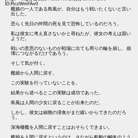
ID:RczWmFAv0
艦娘の一人である島風が、自分はもう戦いたくないと言い
出した。
恐らく先日の仲間の死を見て恐怖しているのだろう。
私は彼女に考え直さないかと尋ねたが、彼女の考えは固い
ようだ。
戦いの意思のないものが戦場に出ても周りの輪を崩し、崩
壊につながるだけであろう。
そして気が付く。
艦娘から人間に戻す。
この実験を行っていないことを。
結果から述べるとこの実験は成功であった。
島風は人間の少女に戻ることが出来たのだ。
しかし、彼女は細胞の浸食がまだ緩いからできたのだろ
う。
深海棲艦を人間に戻すことはおそらくできまい。
艦娘を人間に戻すというのは、さながら船舶の解体のよう