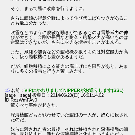
そう、まるで艦に改修を行うように。
さらに艦娘の得意分野によって伸び代にばらつきがあるこ
とも最近分かった。
吹雪などのように俊敏な動きができるものは雷撃威力の伸
びが大きく、金剛や長門など耐久・砲撃火力が高いものは
雷撃はできないが、さらに火力を増やすことが出来る。
また、鳳翔や加賀などの艦載機を扱うものは対空能力が高
く、扱う艦載機にも差があるようだ。
だが、細胞移植による能力の底上げにも限界があり、あま
りに多くの投与を行うと苦しみだす。
15
名前：
VIPにかわりましてNIPPERがお送りします(SSL)
[sage saga] 投稿日：2014/06/29(日) 16:01:14.02
ID:RczWmFAv0
驚くべき事件が起きた。
深海棲艦どもと戦わせていた艦娘の一人が、奴らに殺され
たのだ。
奴らに殺された者の最後、それは移植された深海棲艦の細
胞に取り込まれ、新たな深海棲艦と化すというものだっ