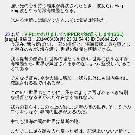
強い光の心を持つ艦娘が轟沈されたとき、彼女らはFlag
Ship改となって深海棲艦となる。
光ある場所には闇ができる…その境界は曖昧だ。
39
名前：
VIPにかわりましてNIPPERがお送りします(SSL)
[saga] 投稿日：2014/06/30(月) 23:01:54.43 ID:Du6b4i210
今現在､我ら選ばれし一部の提督と、深海棲艦に身を堕とし
た存在のみが､海を渡り､世界の狭間を移動できる｡
我ら提督の使命は､世界の隔たりを越え､世界に仇をなす深
海棲艦から､世界が滅ぼされる事のないよう､監視し､守るこ
とである｡
そんな提督も､今や大幅に増加し､我ら以外にも国内各地に
確認される程ではあるが､
この広い世界のどこかに、我らのように選ばれるべき特別
な提督となる者が未だ存在する知れない｡
我らの暮らす､この地上の他に､深海の闇の世界､そしてその
二つをつなぐ､狭間の世界があるのだ｡
中でも深海の闇の世界は禁断の地｡
まだそこに足を踏み入れ戻った者は、記録上いないと聞く｡