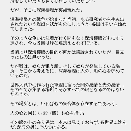
海をしていた者も多く存在していたらしい｡
だが、そこに深海棲艦が突如現れた｡
深海棲艦との戦争が始まった当初、ある研究者から生み出
されたという艦娘を我がものにしようと､各国は争いを始め
てしまった｡
そのような争いは決着が付く間もなく深海棲艦どもにすり
潰され、今も各国は碌な連携をとれずにいる。
当初より深海棲艦の目的が何かは議論されていたが、目立
ったものは無かった。
だが我は、奴らが狙う船…そして奴らが発生している場
所…そこから考えるに、深海棲艦は人の、船の心を求めて
いるのだ。
世界大戦中に作られた軍艦に宿った闇の感情と光の感情…
その全てが集まる場所こそがすべての鍵となるのではない
だろうか。
その場所とは、いわば心の集合体が存在するであろう｡
人の心と同じく､船（艦）も心を持つ｡
その艦の心の在り処は、本来は見えておらず､各世界に沈ん
だ､深海の奥にその心はある｡