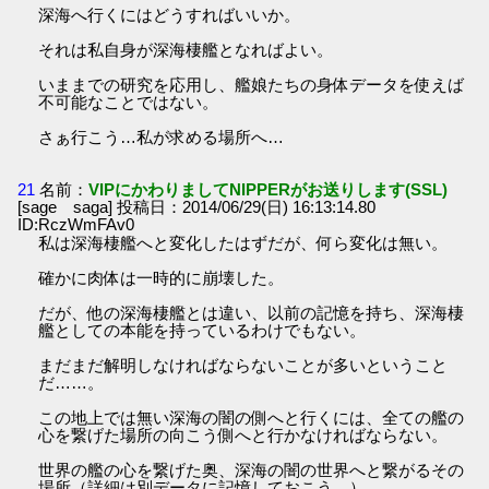
深海へ行くにはどうすればいいか。
それは私自身が深海棲艦となればよい。
いままでの研究を応用し、艦娘たちの身体データを使えば
不可能なことではない。
さぁ行こう…私が求める場所へ…
21
名前：
VIPにかわりましてNIPPERがお送りします(SSL)
[sage saga] 投稿日：2014/06/29(日) 16:13:14.80
ID:RczWmFAv0
私は深海棲艦へと変化したはずだが、何ら変化は無い。
確かに肉体は一時的に崩壊した。
だが、他の深海棲艦とは違い、以前の記憶を持ち、深海棲
艦としての本能を持っているわけでもない。
まだまだ解明しなければならないことが多いということ
だ……。
この地上では無い深海の闇の側へと行くには、全ての艦の
心を繋げた場所の向こう側へと行かなければならない。
世界の艦の心を繋げた奥、深海の闇の世界へと繋がるその
場所（詳細は別データに記憶しておこう…）