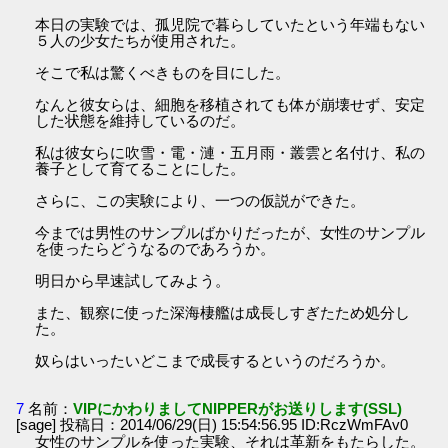
本日の実験では、孤児院で暮らしていたという年端もない
５人の少女たちが使用された。
そこで私は驚くべきものを目にした。
なんと彼女らは、細胞を移植されても体が崩壊せず、安定
した状態を維持しているのだ。
私は彼女らに吹雪・電・漣・五月雨・叢雲と名付け、私の
養子として育てることにした。
さらに、この実験により、一つの仮説ができた。
今までは男性のサンプルばかりだったが、女性のサンプル
を使ったらどうなるのであろうか。
明日から早速試してみよう。
また、観察に使った深海棲艦は成長しすぎたため処分し
た。
奴らはいったいどこまで成長するというのだろうか。
7
名前：
VIPにかわりましてNIPPERがお送りします(SSL)
[sage] 投稿日：2014/06/29(日) 15:54:56.95 ID:RczWmFAv0
女性のサンプルを使った実験、それは革新をもたらした。