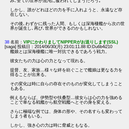
み､全ての世界が混沌に覆われてしまうだろう｡
しかし、誰がどれほどの力を手に入れようと、永遠など存
在しない。
その後､わずかに残った人間、もしくは深海棲艦から次の世
界が誕生し､再び､世界ができるのかもしれない。
38
名前：
VIPにかわりましてNIPPERがお送りします(SSL)
[saga] 投稿日：2014/06/30(月) 23:01:11.88 ID:Du6b4i210
艦娘とは深海棲艦に唯一対抗できるであろう戦力。
彼女たちの力は心の力となって現れる。
提督、友、家族…様々な絆を紡ぐことで艦娘は更なる力を
得ることが出来る。
その変化は時に自らの存在そのものが変化してしまうこと
もある。
例えるならば、伊勢型や扶桑型…彼女らは心の力を強める
ことで単なる戦艦から航空戦艦へとその身を変える。
さらに極端な例では、身体の形や、その名すらも変わって
しまう者もいる。
しかし、強き心の力は時に脅威ともなる。