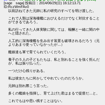
[sage saga] 投稿日：2014/06/29(日) 16:12:13.71
ID:RczWmFAv0
以前訪ねてきた元帥に私の研究のすべてを明け渡した。
これで人類は深海棲艦におびえるだけでなく対抗すること
ができるであろう。
私の行ってきた人体実験に関しては、報酬と一緒に闇の中
へと隠された。
人工的に深海棲艦を生み出す装置も破壊されるだろう（元
よりあまり使っていなかったが…）
艦娘達も軍で育てられていくだろう。
養子の５人の子どもたちは、私と別れることを強く拒んだ
が、私は振り払った。
一つだけ心残りがある。
私は彼女たちに何かしてやれていたのだろうか。
元帥は別れ際こう言った。
多くの艦娘を指揮し、育て上げた君はまるで提督だ…と。
これでもはや思い残すことはない。