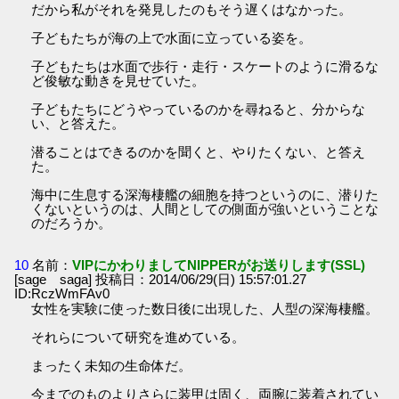
だから私がそれを発見したのもそう遅くはなかった。
子どもたちが海の上で水面に立っている姿を。
子どもたちは水面で歩行・走行・スケートのように滑るな
ど俊敏な動きを見せていた。
子どもたちにどうやっているのかを尋ねると、分からな
い、と答えた。
潜ることはできるのかを聞くと、やりたくない、と答え
た。
海中に生息する深海棲艦の細胞を持つというのに、潜りた
くないというのは、人間としての側面が強いということな
のだろうか。
10
名前：
VIPにかわりましてNIPPERがお送りします(SSL)
[sage saga] 投稿日：2014/06/29(日) 15:57:01.27
ID:RczWmFAv0
女性を実験に使った数日後に出現した、人型の深海棲艦。
それらについて研究を進めている。
まったく未知の生命体だ。
今までのものよりさらに装甲は固く、両腕に装着されてい