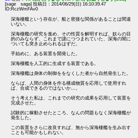
[sage saga] 投稿日：2014/06/29(日) 16:10:39.47
ID:RczWmFAv0
深海棲艦という存在が、船と密接な関係があることは間違
いない。
深海棲艦の研究を進め、その性質を解明すれば、奴らの目
的のみならず、これまで謎につつまれていた、深海の闇に
ついても突き止められるはずだ。
手始めに、ある装置を開発した。
深海棲艦を人工的に生成する装置である。
深海棲艦は身体の制御ををなくした者から自然発生した。
ならば、人間の身体を作る構成物質を応用して使用すれ
ば、合成できるのではないか…。
そう考えた私は、これまでの研究の成果を応用して装置を
完成させた。
試験的に稼動させたところ、なんの問題もなく深海棲艦が
発生した。
この装置をさらに改良すれば、無から深海棲艦を生み出す
ことも可能かもしれない。