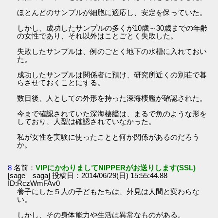
ほとんどのサンプルが細胞に適応し、安定を保っていた。
しかし、成功したサンプルの多くが10歳～30歳までの年齢
の女性であり、それ以外はことごとく失敗した。
失敗したサンプルは、例のごとく地下の水槽に入れておい
た。
成功したサンプルは関係者に預け、研究所近くの別荘で暮
らさせておくことにする。
数日後、人としての外形を持った深海棲艦が確認された。
今まで確認されていた深海棲艦は、まるで魚のような形を
しており、人型は確認されていなかった。
私が女性を実験に使ったことと何か関係があるのだろう
か。
8
名前：
VIPにかわりましてNIPPERがお送りします(SSL)
[sage saga] 投稿日：2014/06/29(日) 15:55:44.88
ID:RczWmFAv0
養子にした５人の子どもたちは、外見は人間と変わらな
い。
しかし、その身体能力や生活は異常なものがある。