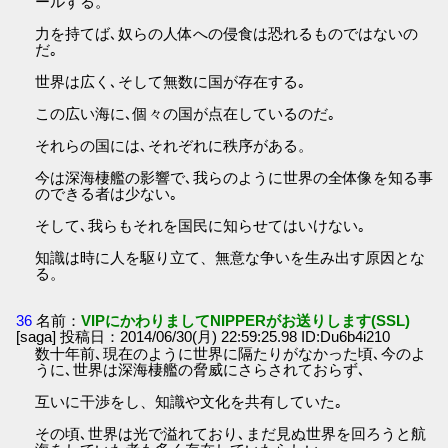
ールする。
力を持てば､奴らの人体への侵食は恐れるものではないの
だ｡
世界は広く､そして無数に国が存在する｡
この広い海に､個々の国が点在しているのだ｡
それらの国には､それぞれに秩序がある。
今は深海棲艦の影響で､我らのように世界の全体像を知る事
のできる者は少ない｡
そして､我らもそれを国民に知らせてはいけない｡
知識は時に人を駆り立て、無意な争いを生み出す原因とな
る。
36
名前：
VIPにかわりましてNIPPERがお送りします(SSL)
[saga] 投稿日：2014/06/30(月) 22:59:25.98 ID:Du6b4i210
数十年前､現在のように世界に隔たりがなかった頃､今のよ
うに､世界は深海棲艦の脅威にさらされておらず､
互いに干渉をし、知識や文化を共有していた｡
その頃､世界は光で溢れており､まだ見ぬ世界を回ろうと航