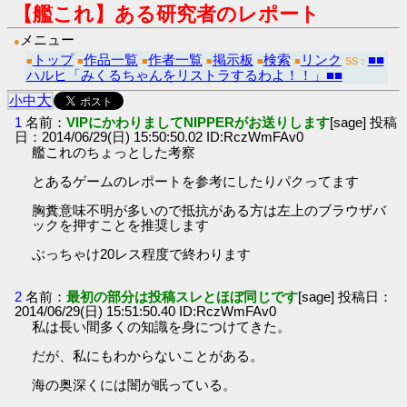
【艦これ】ある研究者のレポート
メニュー
●
トップ
作品一覧
作者一覧
掲示板
検索
リンク
■■
■
■
■
■
■
■
SS：
ハルヒ「みくるちゃんをリストラするわよ！！」■■
大
小
中
1
名前：
VIPにかわりましてNIPPERがお送りします
[sage] 投稿
日：2014/06/29(日) 15:50:50.02 ID:RczWmFAv0
艦これのちょっとした考察
とあるゲームのレポートを参考にしたりパクってます
胸糞意味不明が多いので抵抗がある方は左上のブラウザバ
ックを押すことを推奨します
ぶっちゃけ20レス程度で終わります
2
名前：
最初の部分は投稿スレとほぼ同じです
[sage] 投稿日：
2014/06/29(日) 15:51:50.40 ID:RczWmFAv0
私は長い間多くの知識を身につけてきた。
だが、私にもわからないことがある。
海の奥深くには闇が眠っている。