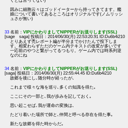
くとは言ってない)
因みに細胞云々はゴッドイーターから持ってきてます。艦
娘について書いてあるところはオリジナルです(ノムリッシ
ュさが無い)
33
名前：
VIPにかわりましてNIPPERがお送りします(SSL)
[sage saga] 投稿日：2014/06/30(月) 22:53:20.91 ID:Du6b4i210
とりあえず禿レポート編が半分までかけたんで投下しま
す。相変わらずただのゲーム内テキストの改変が多いです
一応前のやつと繋がってるつもり。ゲーム内では時系列逆
なのにね
34
名前：
VIPにかわりましてNIPPERがお送りします(SSL)
[saga] 投稿日：2014/06/30(月) 22:55:44.45 ID:Du6b4i210
故郷を後にし､随分時が経ったが､
これまで様々な海を巡り､多くの知識を得た｡
ここにその一部と､我が歩みを記しておく｡
思い起こせば､我が運命の変換は､
たどり着いた場所で師と､仲間と呼べる存在を得た事｡
新たな故郷を得た時からだ｡