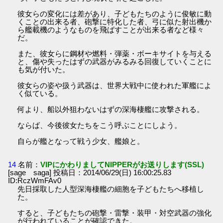
彼女らの変化には差があり、子どもたちのように俊敏に動
くことの出来る者、砲撃に特化した者、弓に似た射出機か
ら艦載機のようなものを飛ばすことが出来る者など様々
だ。
また、彼女らに鋼材や燃料・弾薬・ボーキサイトを与える
と、傷や失ったはずの武器がみるみる回復していくことに
も気が付いた。
彼女らの姿や扱う武器は、世界大戦中に使われた軍艦によ
く似ている。
何より、船以外狙わないはずの深海棲艦に攻撃される。
ならば、今後彼女たちをこう呼ぶことにしよう。
自らが艦となって戦う少女、艦娘と。
14
名前：
VIPにかわりましてNIPPERがお送りします(SSL)
[sage saga] 投稿日：2014/06/29(日) 16:00:25.83
ID:RczWmFAv0
先日採取した人型深海棲艦の細胞を子どもたちへ移植し
た。
すると、子どもたちの砲撃・雷撃・装甲・対空武器の強化
が行われていることが確認できた。