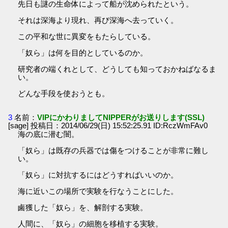
先日も謎の生命体によって船が沈められたという。
それは深海より現れ、再び深海へ去っていく。
この平和な世に異変をもたらしている。
「奴ら」は何を目的としているのか。
研究者の端くれとして、どうしても知っておかねばなるま
い。
どんな手段を使おうとも。
3
名前：
VIPにかわりましてNIPPERがお送りします(SSL)
[sage] 投稿日：2014/06/29(日) 15:52:25.91 ID:RczWmFAv0
海の底に潜む闇。
「奴ら」は既存の兵器では傷をつけることが非常に難し
い。
「奴ら」に対抗するにはどうすればいいのか。
海に近いこの場所で実験を行なうことにした。
鹵獲した「奴ら」を、解剖する実験。
人間に、「奴ら」の細胞を移植する実験。