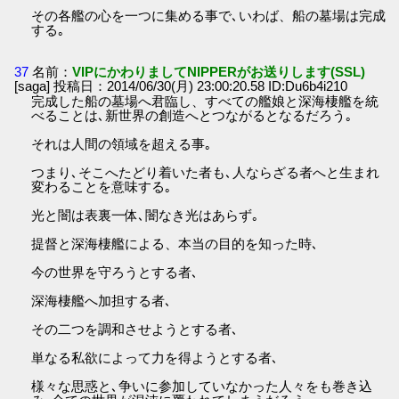
その各艦の心を一つに集める事で､いわば、船の墓場は完成
する｡
37
名前：
VIPにかわりましてNIPPERがお送りします(SSL)
[saga] 投稿日：2014/06/30(月) 23:00:20.58 ID:Du6b4i210
完成した船の墓場へ君臨し、すべての艦娘と深海棲艦を統
べることは､新世界の創造へとつながるとなるだろう｡
それは人間の領域を超える事｡
つまり､そこへたどり着いた者も､人ならざる者へと生まれ
変わることを意味する｡
光と闇は表裏一体､闇なき光はあらず｡
提督と深海棲艦による、本当の目的を知った時､
今の世界を守ろうとする者､
深海棲艦へ加担する者､
その二つを調和させようとする者､
単なる私欲によって力を得ようとする者､
様々な思惑と､争いに参加していなかった人々をも巻き込