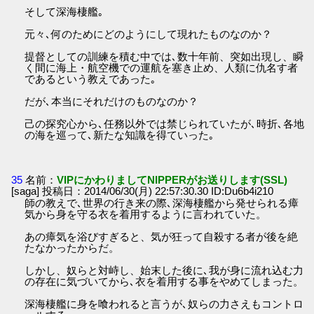
そして深海棲艦｡
元々､何のためにどのようにして現れたものなのか？
提督としての訓練を積む中では､数十年前、突如出現し、瞬
く間に海上・航空機での運航を塞き止め、人類に仇名す者
であるという教えであった｡
だが､本当にそれだけのものなのか？
己の探究心から､任務以外では禁じられていたが､時折､各地
の海を巡って､新たな知識を得ていった｡
35
名前：
VIPにかわりましてNIPPERがお送りします(SSL)
[saga] 投稿日：2014/06/30(月) 22:57:30.30 ID:Du6b4i210
師の教えで､世界の行き来の際､深海棲艦から発せられる瘴
気から身を守る衣を着用するように言われていた。
あの瘴気を浴びすぎると、気が狂って自殺する者が後を絶
たなかったからだ。
しかし、奴らと対峙し、始末した後に､我が身に流れ込む力
の存在に気づいてから､衣を着用する事をやめてしまった。
深海棲艦に身を喰われると言うが､奴らの力さえもコントロ