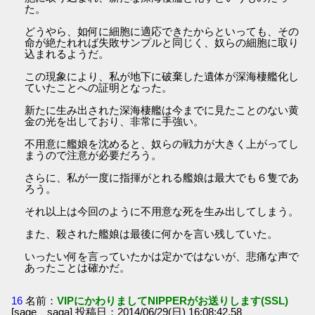
た。
どうやら、如何に細胞に適応できたからといっても、その
命が絶たれれば失敗サンプルと同じく、奴らの細胞に取り
込まれるようだ。
この現象により、私が地下に破棄した遺体が深海棲艦化し
ていたことへの証明となった。
新たに生み出された深海棲艦は今までに見たことのない黄
金の光を出しており、非常に手強い。
不用意に艦娘を沈めると、奴らの戦力が大きく上がってし
まうので注意が必要だろう。
さらに、私が一度に指揮がとれる艦娘は最大でも６隻であ
ろう。
それ以上は今回のように不用意な死を生み出してしまう。
また、殺された艦娘は最後に何かを言い残していた。
いったい何を言っていたかは定かではないが、悲痛な声で
あったことは確かだ。
16
名前：
VIPにかわりましてNIPPERがお送りします(SSL)
[sage saga] 投稿日：2014/06/29(日) 16:08:42.58