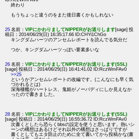
終わり
もうちょっと違うのをまた後日書くかもしれない
25
名前：
VIPにかわりましてNIPPERがお送りします
[sage] 投
稿日：2014/06/29(日) 16:35:17.66 ID:CHYi1ChGo
キングダムハーツのアンセムレポートを読んでる気分だ
つか、キングダムハーツっぽい要素多いな
26
名前：
VIPにかわりましてNIPPERがお送りします(SSL)
[sage] 投稿日：2014/06/29(日) 16:41:41.02 ID:RczWmFAv0
>>25
というかアンセムレポートの改編です。(こんなにも早く気
づかれるとは)
深海棲艦がハートレス、鬼姫がノーバディにしか見えなか
ったので書きました。
28
名前：
VIPにかわりましてNIPPERがお送りします(SSL)
[sage] 投稿日：2014/06/29(日) 16:55:36.72 ID:RczWmFAv0
次書くとしたら恐らくbbsの設定を使うと思います。熱いシ
ーンの構想はあるけどそれ以外の構想はさっぱりですが
書くとしてもエタ防止のために全て書いてから投稿かな(書