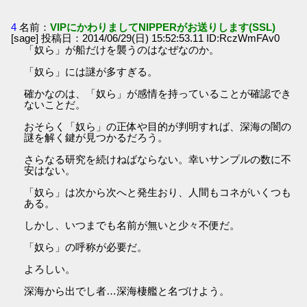
4
名前：
VIPにかわりましてNIPPERがお送りします(SSL)
[sage] 投稿日：2014/06/29(日) 15:52:53.11 ID:RczWmFAv0
「奴ら」が船だけを襲うのはなぜなのか。
「奴ら」には謎が多すぎる。
確かなのは、「奴ら」が感情を持っていることが確認でき
ないことだ。
おそらく「奴ら」の正体や目的が判明すれば、深海の闇の
謎を解く鍵が見つかるだろう。
さらなる研究を続けねばならない。幸いサンプルの数に不
安はない。
「奴ら」は次から次へと発生おり、人間もコネがいくつも
ある。
しかし、いつまでも名前が無いと少々不便だ。
「奴ら」の呼称が必要だ。
よろしい。
深海から出でし者…深海棲艦と名づけよう。