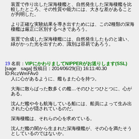
装置で作り出した深海棲艦と、自然発生した深海棲艦を比
較したところ、その性質や能力には、大きな差があること
が判明した。
より正確な実験結果を導き出すためには、この2種類の深海
棲艦は厳正に区別するべきであろう。
装置で合成した深海棲艦には、自然発生したものと違い、
緑がかった光を出すため、識別は容易であろう。
19
名前：
VIPにかわりましてNIPPERがお送りします(SSL)
[sage saga] 投稿日：2014/06/29(日) 16:11:40.30
ID:RczWmFAv0
人に心があるように、艦もまた心を持つ。
大海に散らばった数多くの艦…そのひとつひとつに、心が
ある。
沈んだ艦や今も航海している船には、船員によって生み出
された心が隠されているのだ。
深海棲艦は、それらの心を求めている。
沈んだ艦の闇から生まれた深海棲艦が、その心を満たそう
としているのではないか。