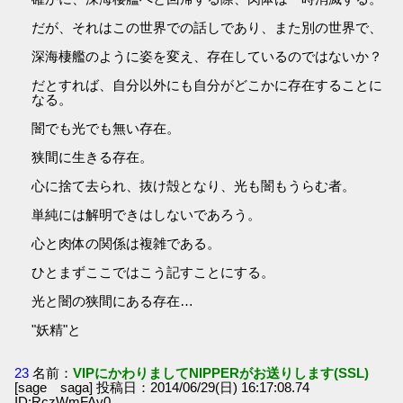
だが、それはこの世界での話しであり、また別の世界で、
深海棲艦のように姿を変え、存在しているのではないか？
だとすれば、自分以外にも自分がどこかに存在することに
なる。
闇でも光でも無い存在。
狭間に生きる存在。
心に捨て去られ、抜け殻となり、光も闇もうらむ者。
単純には解明できはしないであろう。
心と肉体の関係は複雑である。
ひとまずここではこう記すことにする。
光と闇の狭間にある存在…
"妖精"と
23
名前：
VIPにかわりましてNIPPERがお送りします(SSL)
[sage saga] 投稿日：2014/06/29(日) 16:17:08.74
ID:RczWmFAv0