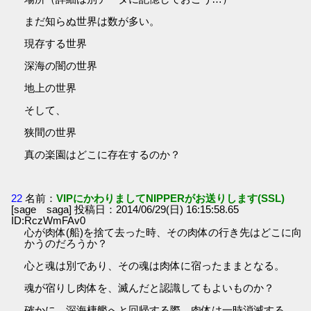
まだ知らぬ世界は数が多い。
現存する世界
深海の闇の世界
地上の世界
そして、
狭間の世界
真の楽園はどこに存在するのか？
22
名前：
VIPにかわりましてNIPPERがお送りします(SSL)
[sage saga] 投稿日：2014/06/29(日) 16:15:58.65
ID:RczWmFAv0
心が肉体(船)を捨て去った時、その肉体の行き先はどこに向
かうのだろうか？
心と魂は別であり、その魂は肉体に宿ったままとなる。
魂が宿りし肉体を、滅んだと認識してもよいものか？
確かに、深海棲艦へと回帰する際、肉体は一時消滅する。