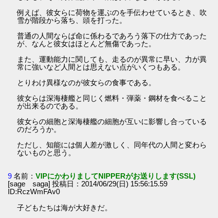
例えば、彼女らに荷物を運ぶのを手伝わせているとき、吹
雪が階段から落ち、頭を打った。
普通の人間ならば命に係わるであろう落下の仕方であった
が、なんと彼女はほとんど無傷であった。
また、運動能力に関しても、走るのが異常に早い、力が異
常に強いなど人間とは思えない点がいくつもある。
とりわけ異様なのが彼女らの食事である。
彼女らは深海棲艦と同じく燃料・弾薬・鋼材を食べること
が出来るのである。
彼女らの細胞と深海棲艦の細胞が互いに影響し合っている
のだろうか。
ただし、知能には個人差が激しく、同年代の人間と変わら
ないものと思う。
9
名前：
VIPにかわりましてNIPPERがお送りします(SSL)
[sage saga] 投稿日：2014/06/29(日) 15:56:15.59
ID:RczWmFAv0
子どもたちは海が大好きだ。