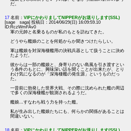
だ。
17
名前：
VIPにかわりましてNIPPERがお送りします(SSL)
[sage saga] 投稿日：2014/06/29(日) 16:09:59.10
ID:RczWmFAv0
軍の元帥と名乗るものが私のもとを訪ねてきた。
どうやら艦娘のことを何処からか聞きつけたらしい。
軍は艦娘を対深海棲艦用の決戦兵器として扱うことに決め
たようだ。
彼からは一部の艦娘と、身寄りのない島風を引き渡すとい
う条件のもとに、興味深い話を聞くことが出来たが、とり
わけ気になるのが「深海棲艦の発生源」というものだっ
た。
一昔前に勃発した世界大戦、その際に沈められた艦の周辺
で多くの深海棲艦が観測されるようだ。
艦娘…すなわち戦う力を持った艦。
私が生み出した艦娘たちにも、何らかの関係があることは
間違いない。
18
名前：
VIPにかわりましてNIPPERがお送りします(SSL)