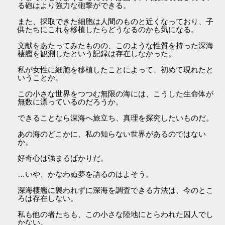
る砲はより強力な砲撃ができる。
また、採取できた細胞は人間のものと近くなっており、子
供たちにこれを移植したらどうなるのかも気になる。
文献をあたってみたものの、このような性質を持った深海
棲艦を観測したという記録は存在しなかった。
私が女性に細胞を移植したことによって、初めて現れたと
いうことか。
この小さな世界をつつむ無限の海には、こうした生命体が
無数に漂っているのだろうか。
できることなら深海へ旅立ち、真理を探究したいものだ。
あの海のどこかに、私の知らない世界があるのではない
か。
好奇心は強まるばかりだ。
…いや、かなわぬ夢を語るのはよそう。
深海棲艦に襲われずに深海を調査できる方法は、今のとこ
ろは存在しない。
私も他の者たちも、この小さな陸地にとらわれた囚人でし
かない。