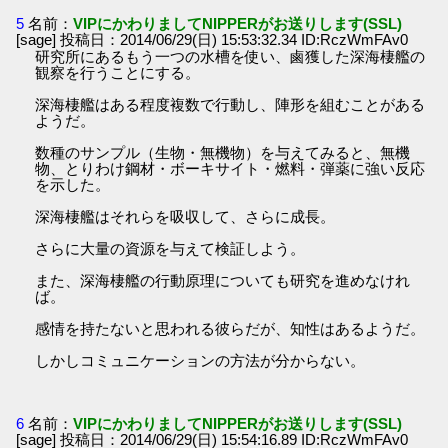
5
名前：
VIPにかわりましてNIPPERがお送りします(SSL)
[sage] 投稿日：2014/06/29(日) 15:53:32.34 ID:RczWmFAv0
研究所にあるもう一つの水槽を使い、鹵獲した深海棲艦の
観察を行うことにする。
深海棲艦はある程度複数で行動し、陣形を組むことがある
ようだ。
数種のサンプル（生物・無機物）を与えてみると、無機
物、とりわけ鋼材・ボーキサイト・燃料・弾薬に強い反応
を示した。
深海棲艦はそれらを吸収して、さらに成長。
さらに大量の資源を与えて検証しよう。
また、深海棲艦の行動原理についても研究を進めなけれ
ば。
感情を持たないと思われる彼らだが、知性はあるようだ。
しかしコミュニケーションの方法が分からない。
6
名前：
VIPにかわりましてNIPPERがお送りします(SSL)
[sage] 投稿日：2014/06/29(日) 15:54:16.89 ID:RczWmFAv0